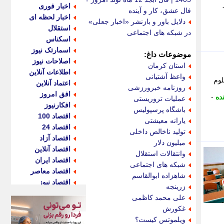
اخبار فوری
فال عشق، کار و آینده
اخبار لحظه ای
دلایل باور و بازنشر «اخبار جعلی»
استقلال
در شبکه های اجتماعی
اسکناس
اسمارتک نیوز
موضوعات داغ:
اصلاحات نیوز
استان کرمان
اطلاعات آنلاین
واعظ آشتیانی
لوم
اعتماد آنلاین
روزنامه خبرورزشی
افق امروز
ده
-
عملیات تروریستی
افکارنیوز
باشگاه پرسپولیس
اقتصاد 100
یارانه معیشتی
اقتصاد 24
تولید ناخالص داخلی
اقتصاد آزاد
میلیون دلار
اقتصاد آنلاین
وانتقالات استقلال
اقتصاد ایران
شبکه های اجتماعی
اقتصاد معاصر
شاهزاده ابوالقاسم
اقتصاد نیوز
زرینجه
اکو ایران
علی محمد کاظمی
اکوفارس
غکورش
اکونگار
ویلموتس کیست؟