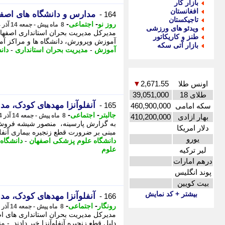
بازار کار
افغانستان
مدارس و دانشگاه های اصفه
164 -
تاجیکستان
-
-
روز نو
اجتماعی
8 ماه پیش - جمعه 14 آذر 1404، 17:17
ویدئو های ورزشی
طنز و کاریکاتور
آموزش وپرورش، دانشگاه ها و مراکز آمو
بازار آتی سکه
آموزش
-
مدیریت بحران استانداری
-
دان
اونس طلا
2,671.55
▼
طلای 18
39,051,000
آنفلوآنزا مهدهای کودک، مد
165 -
سکه امامی
460,900,000
-
-
جالبتر
اجتماعی
8 ماه پیش - جمعه 14 آذر 1404، 16:22
بهار ازادی
410,200,000
به گزارش پارسینه، منصور شیشه فروش 
دلار امریکا
مبنی بر ضرورت قطع زنجیره بیماری آنفلوا
یورو
دانشگاه علوم پزشکی اصفهان
-
دانشگاه
علوم
لیر ترکیه
درهم امارات
پوند انگلیس
بیت کویین
بیشتر + کد نمایش
آنفلوآنزا مهدهای کودک، مد
166 -
-
-
رونگار
اجتماعی
8 ماه پیش - جمعه 14 آذر 1404، 16:17
مدیرکل مدیریت بحران استانداری های 
دلیل قطع زنجیره آنفلوآنزا خبر دادند. 