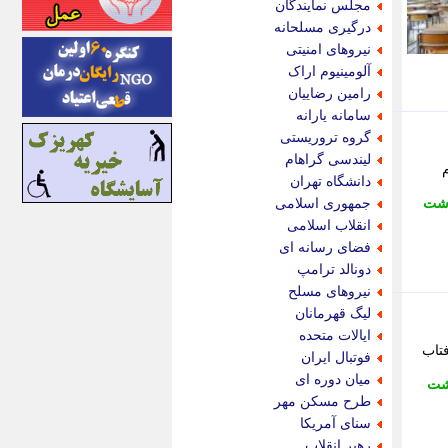
مجلس نمایندگان
اینتیتر
درگیری مسلحانه
ایونا نیوز
نیروهای امنیتی
بازتاب آنلاین
آلومینیوم اراک
باشگاه خبرنگاران
رامین رضاییان
باغستان نیوز
سامانه یارانه
بامبوک
گروه تروریستی
ببین و بخون
لیندسی گراهام
بدینسان
دانشگاه تهران
بنکر
اشت
جمهوری اسلامی
بیت ران
انقلاب اسلامی
پارس فوتبال
فضای رسانه ای
پارسینه
دونالد ترامپ
پارسینه پلاس
نیروهای مسلح
پاز آنلاین
لیگ قهرمانان
پاس گل
ایالات متحده
پانا
تاب
فوتبال ایران
پرتو نیوز
میان دوره ای
شت
پرسون
طرح مسکن مهر
پنجره نیوز
سنای آمریکا
پویامگ
رهبر انقلاب