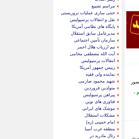
پویه آنلاین
مراسم تشییع
پیام نفت
خنثی سازی عملیات تروریستی
تابناک
نقل و انتقالات پرسپولیس
تازه نیوز
پایگاه های نظامی آمریکا
تبیان
مدیرعامل سابق استقلال
تجارت نیوز
سازمان تأمین اجتماعی
تحریریه
تیم ارزیاب هلال احمر
ترابر نیوز
آیت الله مصطفی محامی
ترفندباز
انتقالات پرسپولیس
تریبون اقتصاد
رییس جمهور آمریکا
تسنیم نیوز
نماینده ولی فقیه
تک ناک
شهید محمود صارمی
صور
تکراتو
متولدین فروردین
توریسم آنلاین
م
-
پیراهن پرسپولیس
تولید نیوز
فناوری های نوین
تیتر فوری
موشک های ایرانی
تیکنا
مشکلات استقلال
جاب ویژن
امام خمینی (ره)
جار نیوز
منطقه غرب آسیا
جالبتر
رئال مادرید در
موزش