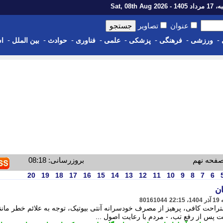
1 - Sat, 08th Aug 2026
عنوان
تصاویر
-
-
-
-
-
-
-
-
ورزشی
فرهنگی
پزشکی
علمی
فناوری
حوادث
بین الملل
اس
صفحه نهم
بروزرسانی: 08:18
20
19
18
17
16
15
14
13
12
11
10
9
8
7
6
ان
80161044
احت کافی، پرهیز از مصرف خودسرانه آنتی بیوتیک، توجه به علائم خطر مانن