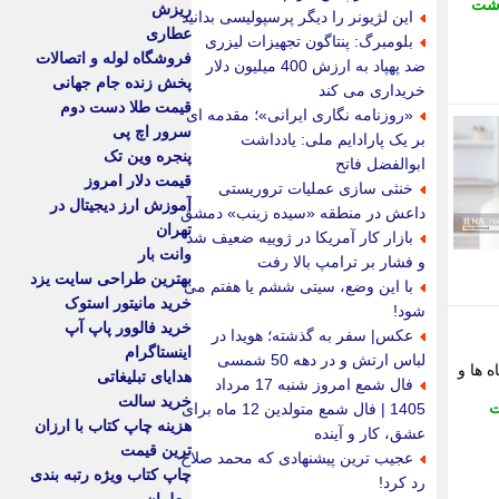
اشت
ریزش
این لژیونر را دیگر پرسپولیسی بدانید
عطاری
بلومبرگ: پنتاگون تجهیزات لیزری
فروشگاه لوله و اتصالات
ضد پهپاد به ارزش 400 میلیون دلار
پخش زنده جام جهانی
خریداری می کند
قیمت طلا دست دوم
«روزنامه نگاری ایرانی»؛ مقدمه ای
سرور اچ پی
بر یک پارادایم ملی: یادداشت
پنجره وین تک
ابوالفضل فاتح
قیمت دلار امروز
خنثی سازی عملیات تروریستی
آموزش ارز دیجیتال در
داعش در منطقه «سیده زینب» دمشق
تهران
بازار کار آمریکا در ژوییه ضعیف شد
وانت بار
و فشار بر ترامپ بالا رفت
بهترین طراحی سایت یزد
با این وضع، سیتی ششم یا هفتم می
خرید مانیتور استوک
شود!
خرید فالوور پاپ آپ
عکس| سفر به گذشته؛ هویدا در
اینستاگرام
لباس ارتش و در دهه 50 شمسی
شگاه ها و
هدایای تبلیغاتی
فال شمع امروز شنبه 17 مرداد
خرید سالت
ت
1405 | فال شمع متولدین 12 ماه برای
هزینه چاپ کتاب با ارزان
عشق، کار و آینده
ترین قیمت
عجیب ترین پیشنهادی که محمد صلاح
چاپ کتاب ویژه رتبه بندی
رد کرد!