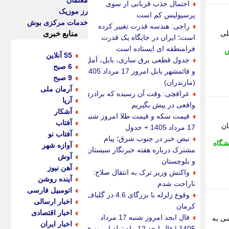
معلمان
احتمال جذب قربانی از سوی
رز موزیک
پرسپولیس کم است
خدمات مرکزی بوش
راجی: هندسه قدرت تغییر کرده
ع تحصیلی
منابع خبری
است؛ ایران در جایگاه یک قدرت
فرامنطقه ای ایستاده است
ش
55 آنلاین
جدول قطعی برق ساری، بابل، آمل
6 صبح
و قائمشهر بابل امروز 17 مرداد 1405
9 صبح
(مازندران)
آرمان ملی
عراقچی: وقت آن رسیده که برادری
آریا
واقعی در پیش بگیریم
آشکار
قیمت سکه و قیمت طلا امروز شنبه
آفتاب
ان
17 مرداد 1405 + جدول
آفتاب نو
نبض خبر در جنوب شرق؛ پیام
شگاه
آوازه شهر
مشترک درباره هفته خبرنگار سیستان
آوش
و بلوچستان
آهن نیوز
واکنش وزیر ترک به انتقال صلاح:
آینده روشن
ناراحت شدم
اتومبیل فارسی
وقوع زلزله با بزرگای 4.6 در گلباف
اخبار ارسالی
کرمان
اخبار اقتصادی
فال ابجد امروز شنبه 17 مرداد
ی به
اخبار ایران
1405 | فال ابجد 12 ماه تولد امروز +