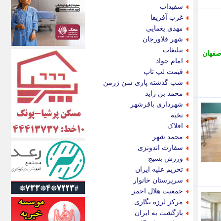
اکونیوز
سفیداب
الف
غرب آفریقا
انتشار آنلاین
مهدی یغمایی
اندیشه قرن
شهر فلاورجان
اندیشه معاصر
تبلیغات
صفهان
اندیشه ها
امام جواد
انرژی پرس
قیمت لپ تاپ
ای استخدام
شب گذشته پاری سن ژرمن
ایتنا
محمد بن زاید
ایراف
شهرداری باقرشهر
ایران آرت
نخبه
ایران آنلاین
افلاک
ایران زندگی
محمد شهر
ایران فوری
سفارت اندونزی
ایرانی روز
ورزش بسیج
ایرانیتال
تحریم علیه ایران
ایرنا
سرپرستان خانوار
ایسکانیوز
جمعیت هلال احمر
ایسنا
مرکز لرزه نگاری
ایکنا
بازگشت به ایران
ایلنا