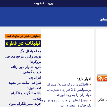
-
ورود
عضویت
تانها
مجله باحال مگ
یوتوبروکرز: مرجع معرفی
بروکرها
خرید شلوار جین زنانه
قیمت گوشی
ایران پدیا
اخبار داغ:
طراحی سایت در مشهد
غافلگیری بزرگ شبانه/ مدیران
تخت نوزاد
پرسپولیس با 2 قرارداد همزمان،
دانلود تلگرام و تلگرام
هواداران را به وجد آوردند
طلایی
د تنگی
ببینید| ادعای ترامپ: باید زودتر بروم؛
خرید ممبر تلگرام بدون
یک جنگ در پیش داریم