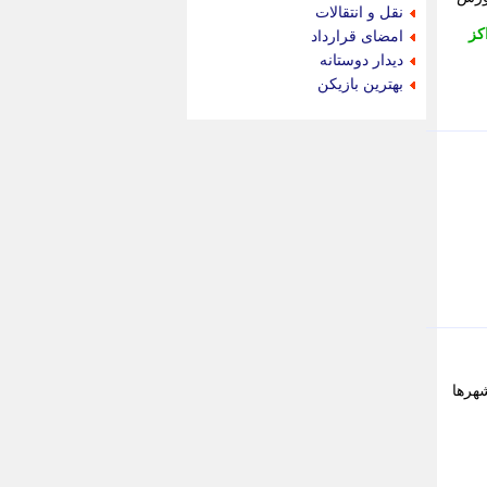
جام جم
نقل و انتقالات
جدید پرس
کز
امضای قرارداد
جماران
دیدار دوستانه
جوان ایرانی
بهترین بازیکن
جهان مانا
جهان نگر
جهان نیوز
چطور
چمپیونات
چمدون
چه خبر
حادثه 24
حرف تو
حوادث پلاس
حوزه نیوز
خبر آنلاین
خبر جنوب
شهرها
خبر سیاسی
خبر گردون
خبر ورزشی
خبرجو