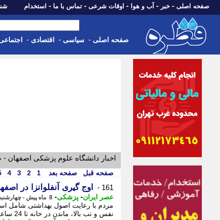
-
-
-
-
-
صفحه اصلی
خبر
آب و هوا
اوقات شرعی
تماس با ما
استخدام
شنبه، 17 مرداد 405
-
-
-
صفحه اصلی
سیاسی
اقتصادی
اجتماعی
اخبار دانشگاه علوم پزشکی اصفهان - 
صفحه قبل
صفحه بعد
1
2
3
4
5
اوج گیری آنفلوانزا در اصفه
161 -
-
-
عصر ایران
پزشکی
8 ماه پیش - چهارشنبه 19 آذر 1404، 22:15
مردم با رعایت اصول بهداشتی شامل استر
نفس و تب بالا، ماندن در خانه تا 24 ساعت پس از رفع تب، - مردم با رعایت اصول ...