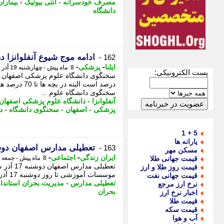
مصرف خودسرانه
-
آنتی بیوتیک
-
بیماران
دانشگاه
ادامه موج شیوع آنفلوانزا در
162 -
-
-
ایلنا
پزشکی
8 ماه پیش - چهارشنبه 19 آذر 1404، 17:02
پست الکترونیکی:
درصد است الب
سخنگوی دانشگاه علوم ...
آنفلوانزا
-
دانشگاه علوم پزشکی اصفهان
پزشکی
-
اصفهان
-
سخنگوی دانشگاه
-
د
5 + 1
یارانه ها
تعطیلی مدارس اصفهان دوشنبه 7
163 -
مسکن مهر
-
-
ایران زندگی
اجتماعی
قیمت جهانی طلا
8 ماه پیش - جمعه 14 آذر 1404، 18:50
قیمت روز طلا و ارز
موسسات آموزشی تا روز دوشنبه 17 آذر 1404 خبر داد. - ماه 1404 مدیرکل مدیریت بحران ...
قیمت جهانی نفت
تعطیلی مدارس
-
مدیریت بحران استاندا
نرخ ارز مرجع
بحران
اخبار نرخ ارز
قیمت طلا
قیمت سکه
آب و هوا