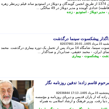
زنده یاد حدادی متولد 1356 بود که از سال 1374 از طریق انجمن گویندگان و دوبلاژ در استودیو ساند فیلم زیرنظر زهره
دی گوینده و مدیر دوبلاژ در 49 سالگی ...
-
مدیر دوبلاژ
-
استودیو
-
زنده
اگذار پیشکسوت سینما درگذشت
82037661
محمد حقیقی، صدابردار و صداگذار پیشکسوت سینما، شامگاه 14 مرداد پس از تحمل یک دوره بیماری درگذشت. محمد
ای ایران، - محمد حقیقی، صدابردار و صداگذار ...
ذشت
-
پیشکسوت
-
بیماری
رحوم قاسم زاده؛ تدفین روزنامه نگار
82036844
 زاده که از یاران قدیمی و دیرپای روزنامه و مؤسسه
مروز در سن 77 سالگی از دنیا رفت. وزیر فرهنگ و ارشاد اسلامی به همراه