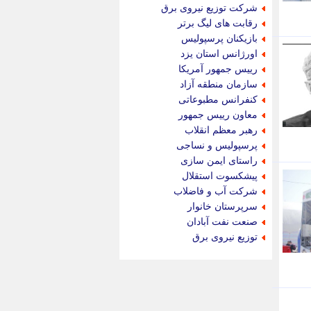
جام جم
شرکت توزیع نیروی برق
جدید پرس
رقابت های لیگ برتر
جماران
بازیکنان پرسپولیس
جوان ایرانی
اورژانس استان یزد
جهان مانا
رییس جمهور آمریکا
جهان نگر
سازمان منطقه آزاد
جهان نیوز
کنفرانس مطبوعاتی
چطور
معاون رییس جمهور
چمپیونات
رهبر معظم انقلاب
چمدون
پرسپولیس و نساجی
چه خبر
راستای ایمن سازی
حادثه 24
پیشکسوت استقلال
حرف تو
شرکت آب و فاضلاب
حوادث پلاس
سرپرستان خانوار
حوزه نیوز
صنعت نفت آبادان
خبر آنلاین
توزیع نیروی برق
خبر جنوب
خبر سیاسی
خبر گردون
خبر ورزشی
خبرجو