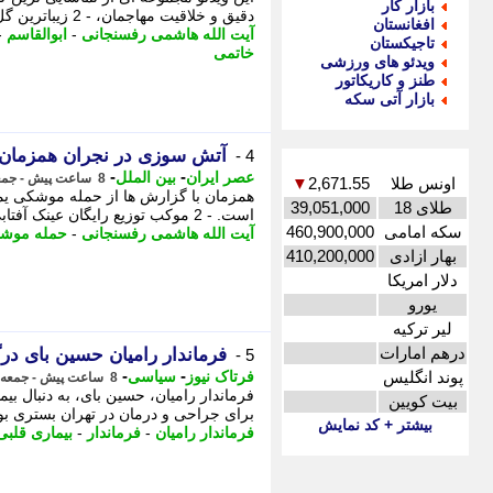
بازار کار
دقیق و خلاقیت مهاجمان، - 2 زیباترین گل های لیونل مسی که هرگز برنده جایزه ...
افغانستان
آیت الله هاشمی رفسنجانی
-
ابوالقاسم
-
تاجیکستان
خاتمی
ویدئو های ورزشی
طنز و کاریکاتور
بازار آتی سکه
آتش سوزی در نجران همزمان 
4 -
-
-
عصر ایران
بین الملل
8 ساعت پیش - جمعه 16 مرداد 1405، 13:40
اونس طلا
2,671.55
▼
همزمان با گزارش ها از حمله موشکی یم
طلای 18
39,051,000
است. - 2 موکب توزیع رایگان عینک آفتابی برای زائران اربعین حضور محمدجواد ظریف ...
سکه امامی
460,900,000
آیت الله هاشمی رفسنجانی
-
حمله موش
بهار ازادی
410,200,000
دلار امریکا
یورو
لیر ترکیه
درهم امارات
فرماندار رامیان حسین بای د
5 -
-
-
پوند انگلیس
فرتاک نیوز
سیاسی
8 ساعت پیش - جمعه 16 مرداد 1405، 13:35
فرماندار رامیان، حسین بای، به دنبال بی
بیت کویین
برای جراحی و درمان در تهران بستری بود
بیشتر + کد نمایش
فرماندار رامیان
-
فرماندار
-
بیماری قلبی