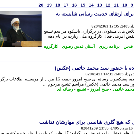
20
19
18
17
16
15
14
13
12
11
10
9
 برای ارتقای خدمت رسانی شایسته به
82042363
لاش های مسئولان در برگزاری باشکوه مراسم تشییع
قش آفرینی فعال کارگروه ملی زیارت در ایام دهه
 قدس
-
برنامه ریزی
-
آستان قدس رضوی
-
کارگروه
زاده با حضور سید محمد خاتمی (عکس)
82041413
مراسم تشییع مرحوم ابوالقاسم قاسم زاده، پیشکسوت رسانه ای صبح امروز جمعه 16 مرداد از موسسه 
حضور سید محمد خاتمی (عکس) مراسم تشییع مرحوم ...
حمد خاتمی
-
صبح امروز
-
تشییع
-
رسانه ای
یی که هیچ گلری شانسی برای مهارشان نداشت
82041209
ل های فوتبال را به نمایش می گذارد؛ گل هایی که با دریبل های خیره کننده، ض