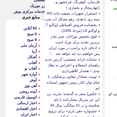
معلمان
فارسان، کوهرنگ، فرخشهر و...
رز موزیک
(چهارمحال و بختیاری )
مد
خدمات مرکزی بوش
استقرار تجهیزات تصفیه خانه RO
منابع خبری
سیه رود با هدف رفع مشکل آب شرب
بخشنامه فروش اقساطی لوکانو L7
55 آنلاین
و لوکانو L8 (مرداد 1405)
6 صبح
فوق تخصص نوزادان: شیر مادر
9 صبح
برترین تغذیه برای نوزاد است
آرمان ملی
ده
ادعای تازه ترامپ در مورد ایران:
آریا
پس خواهیم دید چه خواهد شد …!
آشکار
سامانه یارانه معیشتی؛ آدرس جدید،
آفتاب
راهنمای استعلام و اعتراض به دهک
آفتاب نو
بندی + هشدار کلاهبرداری
آوازه شهر
توییت معنادار معاون پزشکیان: با
آوش
تمام توان کنار رییس جمهور ایستاده
آهن نیوز
ایم
آینده روشن
د او
عکس| سفر به گذشته؛ ماریه، زن
اتومبیل فارسی
ابن حر سریال مختارنامه با پای
اخبار ارسالی
شکسته و در 41 سالگی؛ سال 94
اخبار اقتصادی
جشنواره «هی یاری» برای ترویج
اخبار ایران
صرفه جویی برق در کهگیلویه و