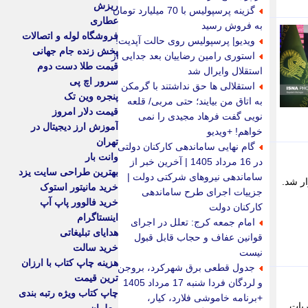
ریزش
گزینه پرسپولیس با 70 میلیارد تومان
عطاری
به فروش رسید
فروشگاه لوله و اتصالات
ویدیو| پرسپولیس روی حالت آپدیت!
پخش زنده جام جهانی
استوری رامین رضاییان بعد جدایی از
قیمت طلا دست دوم
استقلال وایرال شد
سرور اچ پی
استقلالی ها حق نداشتند با گرمکن
پنجره وین تک
به اتاق من بیایند؛ حتی مربی/ قلعه
قیمت دلار امروز
نویی گفت فرهاد مجیدی را نمی
آموزش ارز دیجیتال در
خواهم! +ویدیو
تهران
گام نهایی ساماندهی کارکنان دولتی
وانت بار
در 16 مرداد 1405 | آخرین خبر از
بهترین طراحی سایت یزد
ساماندهی نیروهای شرکتی دولت |
اطلاعات برگزار شد.
خرید مانیتور استوک
جزییات اجرای طرح ساماندهی
خرید فالوور پاپ آپ
کارکنان دولت
اینستاگرام
امام جمعه کرج: تعلل در اجرای
هدایای تبلیغاتی
قوانین عفاف و حجاب قابل قبول
خرید سالت
نیست
هزینه چاپ کتاب با ارزان
جدول قطعی برق شهرکرد، بروجن
ترین قیمت
و لردگان فردا شنبه 17 مرداد 1405
چاپ کتاب ویژه رتبه بندی
+برنامه خاموشی فلارد، کیار،
ربات