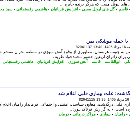
قاسم
-
گل های لیونل مسی
-
افزایش قربانیان
-
هاشمی رفسنجانی
-
سید مح
با حمله موشکی یمن
82041137
ن به جنوب عربستان، تصاویری از وقوع آتش سوزی در منطقه نجران منتشر ش
کی
-
ابوالقاسم
-
قاسم
-
آتش سوزی
-
افزایش قربانیان
-
هاشمی رفسنجانی
رگذشت؛ علت بیماری قلبی اعلام شد
82041115
ماری قلبی درگذشت. معاون سیاسی، امنیتی و اجتماعی فرماندار رامیان اعلام کر
ه است. - به گزارش فرتاک نیوز؛ ...
-
رامیان
-
بیماری
-
مراکز درمانی
-
درمان