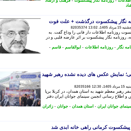
طلاعات
-
روزنامه نگار پیشکسوت
-
فرهنگ و ارشاد
اد
نامه نگار پیشکسوت درگذشت + علت فوت
82035374
کسوت روزنامه اطلاعات دار فانی را وداع گفت. به
، روزنامه نگار پیشکسوت بر اثر عارضه قلبی و در
امه نگار
-
روزنامه اطلاعات
-
ابوالقاسم
-
قاسم
-
ی؛ نمایش عکس های دیده نشده رهبر شهید
82035166
فر رهبر معظم شهید به استان همدان، در کربلا برپا
 و اطلاع رسانی انجمن سینمای جوانان ایران دفتر
ینمای جوانان ایران
-
استان همدان
-
جوانان
-
زائران
د پیشکسوت کرمانی راهی خانه ابدی شد