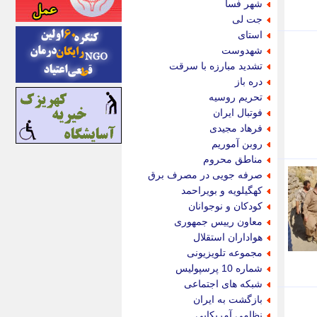
شهر فسا
اینتیتر
جت لی
ایونا نیوز
استای
بازتاب آنلاین
شهدوست
باشگاه خبرنگاران
تشدید مبارزه با سرقت
باغستان نیوز
دره باز
بامبوک
تحریم روسیه
ببین و بخون
فوتبال ایران
بدینسان
فرهاد مجیدی
بنکر
روبن آموریم
بیت ران
مناطق محروم
پارس فوتبال
صرفه جویی در مصرف برق
پارسینه
کهگیلویه و بویراحمد
پارسینه پلاس
کودکان و نوجوانان
پاز آنلاین
معاون رییس جمهوری
پاس گل
هواداران استقلال
پانا
مجموعه تلویزیونی
پرتو نیوز
شماره 10 پرسپولیس
پرسون
شبکه های اجتماعی
پنجره نیوز
بازگشت به ایران
پویامگ
نظامی آمریکایی