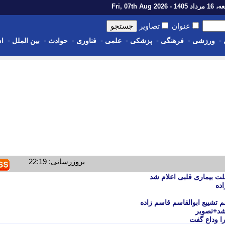
14 - Fri, 07th Aug 2026
عنوان
تصاویر
-
-
-
-
-
-
-
-
ورزشی
فرهنگی
پزشکی
علمی
فناوری
حوادث
بین الملل
اس
بروزرسانی: 22:19
ت بیماری قلبی اعلام شد
ده
 تشییع ابوالقاسم قاسم زاده
 شد+تصویر
را وداع گفت