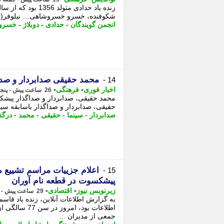
شکوفنده، خسرو خسروشاهی… نیلوفر(فاطمه) حدا
انجمن گویندگان
-
حدادی
-
دوبلاژ
-
خسرو
محمد حقیقی صدابردار و صد
14 -
-
-
اخبار فوری
فرهنگی
26 ساعت پیش - پنجشنبه 15 مرداد 1405، 20:01
حقیقی، صدابردار و صداگذار باسابقه سینم
صدابردار
-
سینما
-
حقیقی
-
محمد
-
درگ
اعلام جزییات مراسم تشییع م
15 -
پیشکسوت در قطعه نام آوران
-
-
زیرنویس نیوز
اقتصادی
29 ساعت پیش - پنجشنبه 15 مرداد 1405، 17:13
به گزارش اطلاعات آنلاین، زنده یاد قاسم
اطلاعات بود، ا
جمعی از مدیران ...