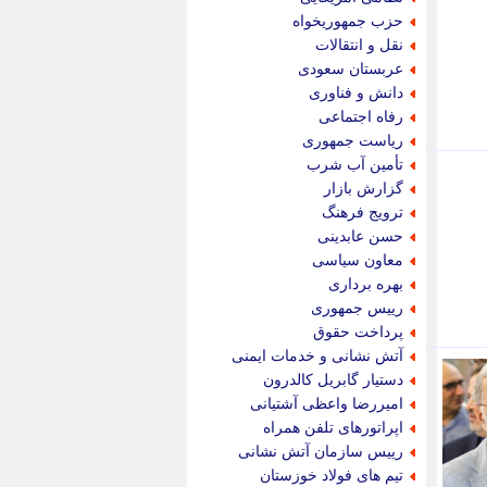
پویه آنلاین
حزب جمهوریخواه
پیام نفت
نقل و انتقالات
تابناک
عربستان سعودی
تازه نیوز
دانش و فناوری
تبیان
رفاه اجتماعی
تجارت نیوز
ریاست جمهوری
تحریریه
تأمین آب شرب
ترابر نیوز
گزارش بازار
ترفندباز
ترویج فرهنگ
تریبون اقتصاد
حسن عابدینی
تسنیم نیوز
معاون سیاسی
تک ناک
بهره برداری
تکراتو
رییس جمهوری
توریسم آنلاین
پرداخت حقوق
تولید نیوز
آتش نشانی و خدمات ایمنی
تیتر فوری
دستیار گابریل کالدرون
تیکنا
امیررضا واعظی آشتیانی
جاب ویژن
اپراتورهای تلفن همراه
جار نیوز
رییس سازمان آتش نشانی
جالبتر
تیم های فولاد خوزستان