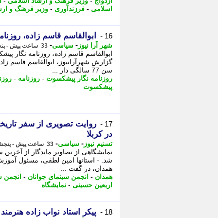
ازدواج
-
وزیر فرهنگ و ارشاد اسلامی
-
ا
اسلامی
-
فرزندآوری
-
وزیر فرهنگ و ارش
ابوالقاسم قاسم زاده، روز
16 -
-
-
شهر آرا نیوز
سیاسی
33 ساعت پیش - پنجشنبه 15 مرداد 1405، 13:02
ابوالقاسم قاسم زاده، روزنامه نگار پیش
گزارش شهرآرانیوز، ابوالقاسم قاسم زاده
سن 77 سالگی دار ...
روزنامه نگار پیشکسوت
-
روزنامه
-
روزن
پیشکسوت
روایت تصویری از سفر تاریخ
17 -
در کربلا
-
-
تسنیم نیوز
سیاسی
33 ساعت پیش - پنجشنبه 15 مرداد 1405، 12:30
نمایشگاهی از تصاویر ماندگار از آخرین س
شد. - استانها امین لطفی، مسئول آموزش
همدان، در گفت ...
همدان
-
انجمن سینمای جوانان
-
انجمن س
اربعین حسینی
-
نمایشگاه
پیکر استاد نواب زاده هنرمن
18 -