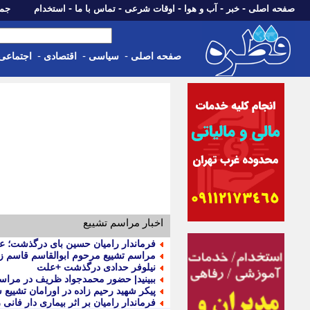
-
-
-
-
-
صفحه اصلی
خبر
آب و هوا
اوقات شرعی
تماس با ما
استخدام
جمعه، 16 مرداد 05
-
-
-
صفحه اصلی
سیاسی
اقتصادی
اجتماعی
اخبار مراسم تشییع
فرماندار رامیان حسین بای درگذشت؛ عل
مراسم تشییع مرحوم ابوالقاسم قاسم زا
نیلوفر حدادی درگذشت +علت
ببینید| حضور محمدجواد ظریف در مراسم
پیکر شهید رحیم زاده در اورامان تشییع
فرماندار رامیان بر اثر بیماری دار فانی 