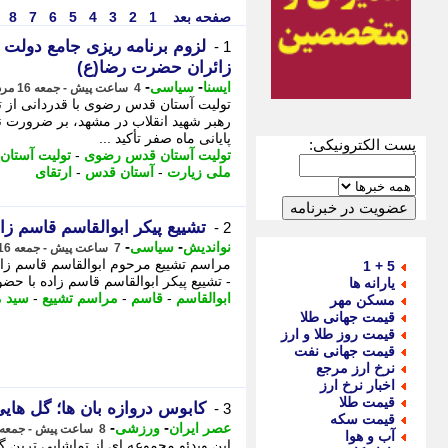
صفحه بعد
1
2
3
4
5
6
7
8
لزوم برنامه ریزی جامع دولت
1 -
زائران حضرت رضا(ع)
-
-
ایسنا
سیاسی
4 ساعت پیش - جمعه 16 مرداد 1405، 17:35
تولیت آستان قدس رضوی با قدردانی از ت
رهبر شهید انقلاب در مشهد، بر ضرورت ن
پایانی ماه صفر تأکید ...
پست الکترونیکی:
تولیت آستان قدس رضوی
-
تولیت آستان
ملی زیارت
-
آستان قدس
-
ارتقای
تشییع پیکر ابوالقاسم قاسم 
2 -
-
-
نواندیش
سیاسی
7 ساعت پیش - جمعه 16 مرداد 1405، 14:31
5 + 1
- تشییع پیکر ابوالقاسم قاسم زاده با 
یارانه ها
ابوالقاسم
-
قاسم
-
مراسم تشییع
-
سید م
مسکن مهر
قیمت جهانی طلا
قیمت روز طلا و ارز
قیمت جهانی نفت
نرخ ارز مرجع
اخبار نرخ ارز
قیمت طلا
کابوس دروازه بان ها؛ گل ها
3 -
قیمت سکه
-
-
عصر ایران
ورزشی
8 ساعت پیش - جمعه 16 مرداد 1405، 13:55
آب و هوا
این ویدئو مجموعه ای از تماشایی ترین گ