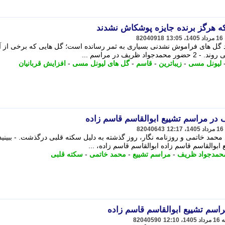
که هرگز برنده جایزه پوشکاش نشدند
82040918
گل های فراموش نشدنی بسیاری به ثمر رسانده است؛ گل هایی که برخی از آنه
یف در مراسم ...
لیونل مسی
-
زیباترین
-
قاسم
-
گل های لیونل مسی
-
افزایش قربانیان
 در مراسم تشییع ابوالقاسم قاسم زاده
82040643
محمد خاتمی و روزنامه نگار، روز گذشته به دلیل سکته قلبی درگذشت. - ببینید
والقاسم قاسم زاده ابوالقاسم قاسم زاده، ...
حمدجواد ظریف
-
مراسم تشییع
-
محمد خاتمی
-
سکته قلبی
سم تشییع ابوالقاسم قاسم زاده
82040590