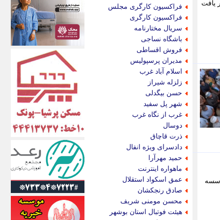
اکونیوز
 یافت
فراکسیون کارگری مجلس
الف
فراکسیون کارگری
انتشار آنلاین
سریال مختارنامه
اندیشه قرن
باشگاه نساجی
اندیشه معاصر
فروش اقساطی
اندیشه ها
مدیران پرسپولیس
انرژی پرس
اسلام آباد غرب
ای استخدام
زلزله شیراز
ایتنا
حسن بیگدلی
ایراف
شهر پل سفید
ایران آرت
غرب از نگاه غرب
ایران آنلاین
دوسال
ایران زندگی
ذرت قاچاق
ایران فوری
دادسرای ویژه انفال
ایرانی روز
حمید مهرآرا
ایرانیتال
ماهواره اینترنت
ایرنا
عمق اسکواد استقلال
بح امروز جمعه 16 مرداد از موسسه
ایسکانیوز
صادق رنجکشان
ایسنا
محسن مومنی شریف
ایکنا
هیئت فوتبال استان بوشهر
ایلنا