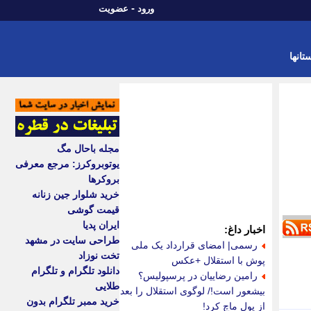
-
ورود
عضویت
تانها
مجله باحال مگ
یوتوبروکرز: مرجع معرفی
بروکرها
خرید شلوار جین زنانه
قیمت گوشی
ایران پدیا
اخبار داغ:
طراحی سایت در مشهد
رسمی| امضای قرارداد یک ملی
تخت نوزاد
پوش با استقلال +عکس
دانلود تلگرام و تلگرام
رامین رضاییان در پرسپولیس؟
طلایی
بیشعور است!/ لوگوی استقلال را بعد
خرید ممبر تلگرام بدون
از پول ماچ کرد!