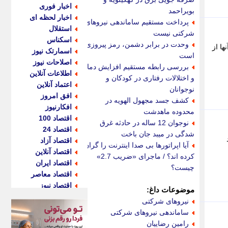
اخبار فوری
بویراحمد
اخبار لحظه ای
پرداخت مستقیم ساماندهی نیروهای
استقلال
شرکتی نیست
اسکناس
وحدت در برابر دشمن، رمز پیروزی
ا از
اسمارتک نیوز
است
اصلاحات نیوز
بررسی رابطه مستقیم افزایش دما
اطلاعات آنلاین
و اختلالات رفتاری در کودکان و
اعتماد آنلاین
نوجوانان
افق امروز
کشف جسد مجهول الهویه در
افکارنیوز
محدوده ماهدشت
اقتصاد 100
نوجوان 12 ساله در حادثه غرق
اقتصاد 24
شدگی در میبد جان باخت
اقتصاد آزاد
آیا اپراتورها بی صدا اینترنت را گران
اقتصاد آنلاین
کرده اند؟ / ماجرای «ضریب 2.7»
اقتصاد ایران
چیست؟
اقتصاد معاصر
اقتصاد نیوز
موضوعات داغ:
اکو ایران
نیروهای شرکتی
اکوفارس
ساماندهی نیروهای شرکتی
اکونگار
رامین رضاییان