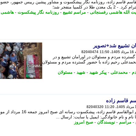
قاسم قاسم زاده، روزنامه نگار پیشکسوت و مشاور پیشین رییس جمهور، حضور
ر کلمبیا منفجر شد؛
یت الله هاشمی رفسنجانی
-
مراسم تشییع
-
روزنامه نگار پیشکسوت
-
هاشمی
مان تشییع شد+تصویر
82040474
سترده مردم و مسئولان در اورامان تشییع و در
حمدعلی رحیم زاده با حضور گسترده مردم و مسئولان
م
-
محمدعلی
-
پیکر شهید
-
شهید
-
مسئولان
سم قاسم زاده
82040320
به گزارش جماران، مراسم تشییع مرحوم ابوالقاسم قاسم زاده، پیشکسوت رسانه ای ص
نام و نام خانوادگی: ایمیل یا سایت: ارسال ...
-
مراسم
-
نویسندگان
-
صبح امروز