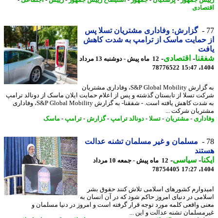
صادی
گزارش: وفاداری مشتریان تسلا پس
حمایت ماسک از ترامپ به شدت کاهش
فت
نا
-
اقتصادی
-
12 ماه پیش - دوشنبه 13 مرداد
78776522
1404
به گزارش S&P Global Mobility، وفاداری مشتریان
ت تسلا از تابستان گذشته و پس از اعلام حمایت ایلان ماسک از دونالد ترامپ
به شدت کاهش یافته است. - شفقنا- به گزارش S&P Global Mobility، وفاداری
ریان شرکت ...
داری
-
مشتریان
-
تسلا
-
دونالد ترامپ
-
گزارش
-
ترامپ
-
ماسک
مسلمان و غیر مسلمان تشنه عدالت
تند
نا
-
سیاسی
-
12 ماه پیش - جمعه 10 مرداد
78754405
1404
دوارم کشورهای اسلامی تلاش کنند حقوق بشر
امی در دنیای امروز حاکم شود که در آن انسان به
ی واقعی کلمه مورد توجه قرار گرفته است و امروز در دنیا مسلمان و
مسلمان تشنه عدالت و این ...