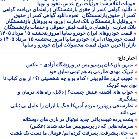
وبات اعلام شد؛ جزئیات نرخ عدس، نخود و لوبیا
انلود گواهی کسر از حقوق بازنشستگان | راهنمای دریافت گواهی
ر از حقوق بازنشستگان | نحوه دانلود گواهی کسر از حقوق
روفایل بازنشستگان بانک تجارت | ورود به پروفایل بازنشستگان
نک تجارت | راهنمای دریافت فیش حقوقی و خدمات بازنشستگان
قیمت خودروهای ایران خودرو سایپا امروز پنجشنبه ۱۵ مرداد ۱۴۰۵ |
قیمت خودروهای ایران خودرو سایپا امروز پنجشنبه ۱۵ مرداد ۱۴۰۵ در
زار | آخرین جدول قیمت محصولات ایران خودرو و سایپا
ار داغ:
مرین بازیکنان پرسپولیس در ورزشگاه آزادی + عکس
بریک مهدی طارمی به هم تیمی سابق خود
جیب ترین طالع بینی / کدام بو و چه شخصیتی !؟ / از بوی کباب تا
ی بچه کوچک
واب های آشفته علتش چیست؟ | دلایل، راه های درمان و
شگیری
ظرسنجی رویترز: مردم آمریکا جنگ با ایران را عامل بی ثباتی
دانند
شت پرده غیبت یاغی جدید فوتبال در بازی های دوستانه
رمایه هایی که در پرسپولیس ساخته شدند (عکس)
ه جای پیشرفت، پسرفت کرده ایم/ فوتبال ما دست یک مُشت