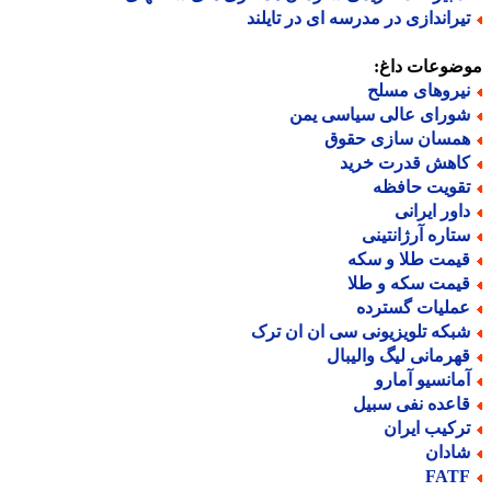
یراندازی در مدرسه ای در تایلند
ضوعات داغ:
یروهای مسلح
ورای عالی سیاسی یمن
مسان سازی حقوق
اهش قدرت خرید
قویت حافظه
اور ایرانی
تاره آرژانتینی
یمت طلا و سکه
یمت سکه و طلا
ملیات گسترده
بکه تلویزیونی سی ان ان ترک
هرمانی لیگ والیبال
مانسیو آمارو
اعده نفی سبیل
رکیب ایران
ادان
FAT