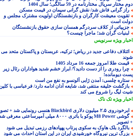
 مختار سریال مختارنامه در 59 سالگی؛ سال 1404
از گرانی فاش شد/ نقش گرانی سیمان در قیمت مسکن
قویت معیشت کارگران و بازنشستگان اولویت مشترک مجلس و
لت است
زییاتی از کلاف سردرگم همسان سازی حقوق بازنشستگان
بنیات گران شد؛ ماجرا چیست؟
بار ویژه
سرنویس
ئتلاف دفاعی جدید در ریاض؛ ترکیه، عربستان و پاکستان متحد می
ند
یمت طلا امروز جمعه 16 مرداد 1405
را رودری را از دست دادید؟/ ابراز خشم شدید هواداران رئال زیر
ت دیومانده!
تاره چلسی: آمدن ژابی آلونسو به نفع من است
ازگشت خلیفه منتفی شد، شایعه آدان ادامه دارد/ فرعباسی با کلین
ت لیگ را شروع می کند
بار ویژه
تک ناک
رخودروی ۲.۵ میلیون دلاری Blackbird هنسی رونمایی شد + تصویر
گوشی M8 Power پوکو با باتری ۸۰۰۰ میلی آمپرساعتی معرفی شد
تصویر
الگرد بلک هاوک به سکوی پرتاب پهپادهای رزمی تبدیل می شود
زرگ ترین نیروگاه خورشیدی ایران در این استان احداث می شود