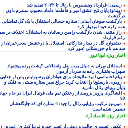
سمی؛ قرارداد وینیسیوس با رئال تا ۲۰۳۲ تمدید شد
ویدئو) پایان تلخ عشق امیر و فاطمه؛ داماد محبوب سندرم داون
گذشت
ازگشت طوفان آسانی؛ ستاره جنجالی استقلال با یک گل تماشایی
ه را به خود امیدوار کرد
از منتفی شدن بازگشت رامین رضائیان به استقلال؛ اختلاف بر سر
م قرارداد
شنواره گل در دیدار تدارکاتی؛ استقلال با درخشش سحرخیزان از
 هم نام خوزستانی عبور کرد
بار ویژه
ایونا نیوز
ستقلال تهران به دنبال بمب نقل وانتقالاتی ؟پشت پرده پیشنهاد
راب بختیاری زاده به سردار آزمون
یام احساسی امید عالیشاه برای هواداران پرسپولیس پس از جدایی
ودری بارسلونا را انتخاب کرد؛ چراغ سبز ستاره سیتی به فلیک و
یان رویای رئال مادرید
فشاگری پرویز برومند از رختکن تیم ملی فوتبال ایران در جام جهانی
مورینیو ترکیب رؤیایی رئال را چید؛ 6 ستاره ای که جایگاهشان
مین شده است
بار ویژه
اقتصاد آزاد
کس| تصویری جالب و دیدنی از تغییر چهره فریبا کوثری؛ عمره زن