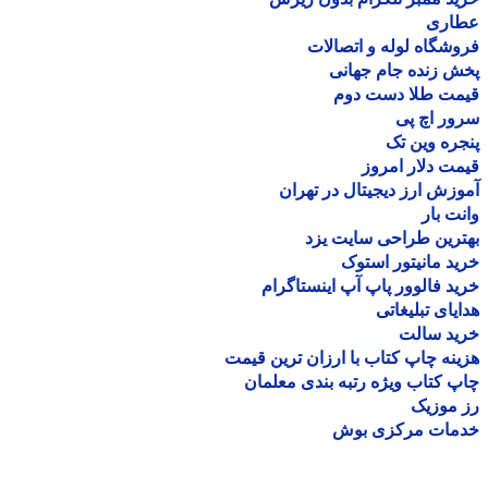
اری
شگاه لوله و اتصالات
 زنده جام جهانی
مت طلا دست دوم
ر اچ پی
ره وین تک
ت دلار امروز
زش ارز دیجیتال در تهران
ت بار
رین طراحی سایت یزد
د مانیتور استوک
د فالوور پاپ آپ اینستاگرام
یای تبلیغاتی
ید سالت
نه چاپ کتاب با ارزان ترین قیمت
 کتاب ویژه رتبه بندی معلمان
موزیک
مات مرکزی بوش