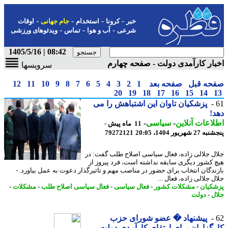
-
-
-
-
خبر
کرونا
استخدام
جام جهانی
اوقات
-
-
-
شرعی
آب و هوا
تماس
ویدئوهای ورزشی
08:42 | 1405/5/16
ار کارآمدی دولت - صفحه چهارم
سرویسها
حه قبل
صفحه بعد
1
2
3
4
5
6
7
8
9
10
11
12
20
19
18
17
16
15
14
پزشکیان تاوان این اشتباهش را می
!
اعات آنلاین
-
سیاسی
-
11 ماه پیش -
شهریور 1404، 20:05
79272121
ل جلالی زاده، فعال سیاسی اصلاح طلب گفت: در
 کشور دیگری سابقه نداشته است، فرد پیروز از
ندگان انتخاب برای حضور در مناصب مهم و تاثیرگذار دعوت به عمل بیاورد. -
 جلالی زاده، فعال ...
کیان
-
مشکلات کشور
-
فعال سیاسی
-
فعال سیاسی اصلاح طلب
-
مشکلات
-
ل
-
دولت
پیشنهاد � عضو شورای حزب
گزاران برای ارتقای کارآمدی دولت