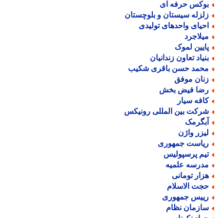
وکس حرفه ای
لزله سیستان و بلوچستان
حیای واحدهای تولیدی
یلاجرد
ایین لموک
نیاد تعاون زندانیان
حمد حسن باقری شکیب
نان موفق
ضا فیض بخش
افه سیار
رکت بین المللی رونیکس
بگرمک
یزر واژن
یاست جمهوری
یم پرسپولیس
درسه علمیه
زار تومانی
جت الاسلام
ییس جمهوری
ازمان نظام