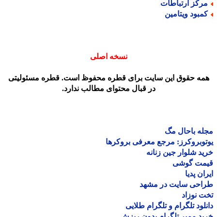
رکز ارتباطات
مبود ویتامین
نسخه اصلی
مه حقوق این سایت برای قطره محفوظ است. قطره مسئولیتی
در قبال محتوای مطالب ندارد.
ه باحال مگ
وبروکرز: مرجع معرفی بروکرها
د شلوار جین زنانه
مت گوشی
ان پدیا
احی سایت در مشهد
 نوزاد
لود تلگرام و تلگرام طلایی
د ممبر تلگرام بدون ریزش