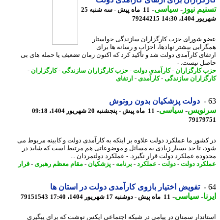
یم نیوز
-
سیاسی
-
11 ماه پیش - سه شنبه 25
1404، 14:30
79244215
 شورای حزب کارگزاران سازندگی خواستار
رایی بیشتر نهادها، احزاب و رسانه ها برای
قای کارآمدی دولت شد و تأکید کرد که اکنون زمان تضعیف یا حمله های بی
ل نیست. -
 کارگزاران
-
کارآمدی دولت
-
حزب کارگزاران سازندگی
-
کارگزاران
-
گزاران سازندگی
-
کارآمدی
-
ارتقای
دولت پزشکیان بدون روتوش
نویس
-
سیاسی
-
11 ماه پیش - پنجشنبه 20 شهریور 1404، 09:18
79179
کشور ما عملکرد دولت علاوه بر اینکه به کارآمدی دولت و کابینه مربوط می
، تا حد بسیار زیادی به مسائل و موضوعاتی هم مرتبط است که شاید در
وده عملکرد دولت قرار نگیرد. - عملکرد دولتمردان ...
کرد دولت
-
دولت
-
عملکرد
-
برنامه
-
پزشکیان
-
مقام معظم رهبری
-
قرار
تفویض اختیار بازوی کارآمدی دولت در استان ها
ا
-
سیاسی
-
11 ماه پیش - دوشنبه 17 شهریور 1404، 17:40
79151543
اندار سمنان در پیامی در شبکه اجتماعی ایکس نوشت که برای پیگیری