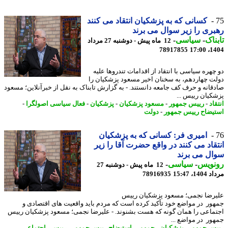
کسانی که به پزشکیان انتقاد می کنند
ری را زیر سوال می برند
ناک
-
سیاسی
-
12 ماه پیش - دوشنبه 27 مرداد
78917855
1404
چهره سیاسی با انتقاد از اقدامات تندروها علیه
ت چهاردهم، به سخنان اخیر مسعود پزشکیان را
قانه و حرف کف جامعه دانستند. - به گزارش تابناک به نقل از خبرآنلاین؛ مسعود
کیان رییس ...
اد
-
رییس جمهور
-
مسعود پزشکیان
-
پزشکیان
-
فعال سیاسی اصولگرا
-
یضاح رییس جمهور
-
دولت
امیری فر: کسانی که به پزشکیان
قاد می کنند در واقع حضرت آقا را زیر
ل می برند
نویس
-
سیاسی
-
12 ماه پیش - دوشنبه 27
1، 15:47
78916935
رضا نجمی؛ مسعود پزشکیان رییس
ور در مواضع خود تأکید کرده است که مردم باید واقعیت های اقتصادی و
ماعی را همان گونه که هست بشنوند. - علیرضا نجمی؛ مسعود پزشکیان رییس
ور در مواضع ...
س جمهور
-
پزشکیان
-
جمهور
-
استیضاح رییس جمهور
-
رییس
-
اجتماعی
-