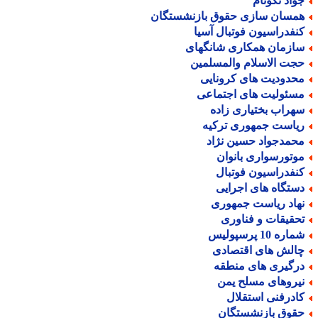
واد نکونام
مسان سازی حقوق بازنشستگان
نفدراسیون فوتبال آسیا
ازمان همکاری شانگهای
جت الاسلام والمسلمین
حدودیت های کرونایی
سئولیت های اجتماعی
هراب بختیاری زاده
یاست جمهوری ترکیه
حمدجواد حسین نژاد
وتورسواری بانوان
نفدراسیون فوتبال
ستگاه های اجرایی
هاد ریاست جمهوری
حقیقات و فناوری
اره 10 پرسپولیس
الش های اقتصادی
رگیری های منطقه
یروهای مسلح یمن
ادرفنی استقلال
قوق بازنشستگان