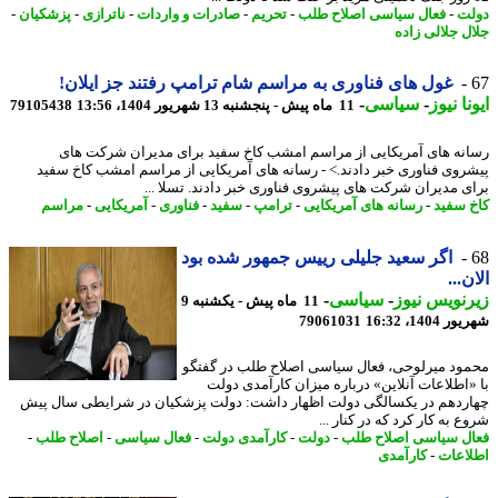
ت
-
فعال سیاسی اصلاح طلب
-
تحریم
-
صادرات و واردات
-
ناترازی
-
پزشکیان
-
ل جلالی زاده
غول های فناوری به مراسم شام ترامپ رفتند جز ایلان!
نا نیوز
-
سیاسی
-
11 ماه پیش - پنجشنبه 13 شهریور 1404، 13:56
79105438
نه های آمریکایی از مراسم امشب کاخ سفید برای مدیران شرکت های
روی فناوری خبر دادند.> - رسانه های آمریکایی از مراسم امشب کاخ سفید
ی مدیران شرکت های پیشروی فناوری خبر دادند. تسلا ...
 سفید
-
رسانه های آمریکایی
-
ترامپ
-
سفید
-
فناوری
-
آمریکایی
-
مراسم
اگر سعید جلیلی رییس جمهور شده بود
...
نویس نیوز
-
سیاسی
-
11 ماه پیش - یکشنبه 9
1404، 16:32
79061031
ود میرلوحی، فعال سیاسی اصلاح طلب در گفتگو
«اطلاعات آنلاین» درباره میزان کارآمدی دولت
ردهم در یکسالگی دولت اظهار داشت: دولت پزشکیان در شرایطی سال پیش
 به کار کرد که در کنار ...
ل سیاسی اصلاح طلب
-
دولت
-
کارآمدی دولت
-
فعال سیاسی
-
اصلاح طلب
-
اعات
-
کارآمدی