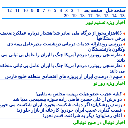
حه قبل
صفحه بعد
1
2
3
4
5
6
7
8
9
10
11
12
20
19
18
17
16
15
14
بار ویژه
تسنیم نیوز
485هزارمجوز از درگاه ملی صادر شد؛هشدار درباره عملکردضعیف
خی دستگاهها
ررسی روندارائه خدمات درمانی درنشست مدیرعامل بیمه دی
انون بازنشستگان
ظرسنجی رویترز: مردم آمریکا جنگ با ایران را عامل بی ثباتی می
ند
ظرسنجی رویترز: مردم آمریکا جنگ با ایران عامل بی ثباتی منطقه
 دانند
5 درصدی ایران از پروژه های اقتصادی منطقه خلیج فارس
بار ویژه
روز نو
نایه عجیب عضو هیئت رییسه مجلس به بقایی!
و برش از علی حسین قاضی زاده سوژه بیسیمچی مدیا شد
وسف پزشکیان: اگر دولت شکست بخورد، ایران شکست می خورد
یمت گذاری عجیب ایران خودرو؛ کارخانه از بازار جلو زد!
قای رضاییان؛ دیگر به شرافتت قسم نخور!
بار فوتبال در صبح فوتبالی