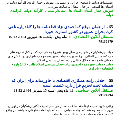
یمات دولت تا سطح اجرایی و عملیاتی، تفویض اختیار بازوی کارآمد دولت در
ان ها است. - در ﺣﺎل اﻧﺘﻘﺎل ﺑﻪ ﺳﺎﯾﺖ ﻣﻮرد ...
یض اختیار
-
استان
-
استان ها
-
استاندار سمنان
-
کارآمد
-
دولت
-
کارآمدی
ت
از همان موقع که احمدی نژاد قطعنامه ها را کاغذ پاره تلقی
، بحران عمیق در کشور استارت خورد
قل آنلاین
-
اقتصادی
-
11 ماه پیش - یکشنبه 16 شهریور 1404، 02:42
79130
ت پزشکیان در شرایطی سال پیش شروع به کار کرد که در کنار تحریم های
کننده بین المللی، نوع مدیریت دولت سیزدهم موجب ناترازی در بخش های
لف شده بود. - جلال جلالی زاده ، فعال سیاسی اصلاح ...
ت
-
دولت سیزدهم
-
احمدی نژاد
-
فعال سیاسی اصلاح طلب
-
کاغذ پاره
-
نامه
-
ناترازی
جلالی زاده: همکاری اقتصادی با خاورمیانه برای ایران که
شه تحت تحریم قرار دارد، غنیمت است
قل آنلاین
-
سیاسی
-
11 ماه پیش - شنبه 15 شهریور 1404، 13:32
79124
ی شهید هنیه دقیقا چند ساعت بعد از مراسم تحلیف دکتر پزشکیان در تهران
ر شد، معلوم شد که دولت، دولتی است که باید آماده طوفان ها باشد. در واقع