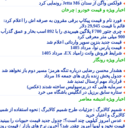
ولکس واگن از سدان Jetta M6 رونمایی کرد
بار ویژه
و قیمت خودرو | چرخان
ورد نام و قیمت پیکاپ برقی مقرون به صرفه اش را اعلام کرد:
 با قیمت 29,945 دلار
چری جتور F700 پلاگین هیبریدی را با 892 اسب بخار و عمق گذرآب
 معرفی کرد
یمت جدید بنزین سوپر وارداتی اعلام شد
یمت پارس نوآ، مرداد 1405
رایط فروش وانت زامیاد EX، مرداد 1405
بار ویژه
رونگار
شدار محسن رضایی درباره تنگه هرمز؛ مسیر دوم باز نخواهد شد
دول پخش زنده بازی های جمعه 16 مرداد
رارداد مهم آرسنال تمدید شد
رمایه هایی که در پرسپولیس ساخته شدند (عکس)
تاره سابق برزیل در انگلیس باشگاه می خرد
بار ویژه
اندیشه معاصر
میم کالابرگ | جزئیات طرح شمیم کالابرگ | نحوه استفاده از شمیم
لابرگ و اعتبار خرید
دس امروز کیلویی چند است؟؛ جدول جدید قیمت حبوبات را ببینید /
مت نخود و لوبیا امروز چقدر شد؟ آخرین نرخ های بازار / قیمت روز