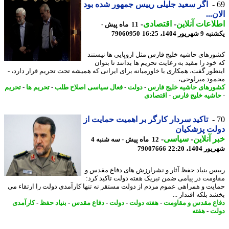
اگر سعید جلیلی رییس جمهور شده بود
...
اعات آنلاین
-
اقتصادی
-
11 ماه پیش -
ریور 1404، 16:25
79060950
رهای حاشیه خلیج فارس مثل اروپایی ها نیستند
ود را مقید به رعایت تحریم ها بدانند تا بتوان
طور گفت، همکاری با خاورمیانه برای ایرانی که همیشه تحت تحریم قرار دارد، -
ود میرلوحی، ...
رهای حاشیه خلیج فارس
-
دولت
-
فعال سیاسی اصلاح طلب
-
تحریم ها
-
تحریم
شیه خلیج فارس
-
اقتصادی
تاکید سردار کارگر بر اهمیت حمایت از
لت پزشکیان
 آنلاین
-
سیاسی
-
12 ماه پیش - سه شنبه 4
1404، 22:20
79007666
س بنیاد حفظ آثار و نشرارزش های دفاع مقدس و
ومت در پیامی ضمن تبریک هفته دولت تاکید کرد:
یت و همراهی عموم مردم از دولت مستقر نه تنها کارآمدی دولت را ارتقاء می
 بلکه اقتدار ...
ع مقدس و مقاومت
-
هفته دولت
-
دولت
-
دفاع مقدس
-
بنیاد حفظ
-
کارآمدی
ت
-
هفته