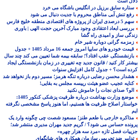
ال است
تاره سابق برزیل در انگلیس باشگاه می خرد
فع تنش آبی مناطق محروم با جدیت دنبال می شود
صدی ایران از پروژه های اقتصادی منطقه خلیج فارس
ررسی ابعاد اعتقادی وجود مبارک آخرین حجت الهی | باوری
گی ساز و امیدی راه گشا
مزمه گرانی دوباره شیر خام
مت خودرو های سایپا امروز جمعه 16 مرداد 1405 + جدول
ازنشستگی عقب افتاد؟؛ سابقه بیمه شما تعیین می کند چند سال
تر کار کنید / قانون جدید چه تغییری در زمان بازنشستگی ایجاد
ده است؟ + جدول کامل افزایش سنوات
شدار محسن رضایی درباره تنگه هرمز؛ مسیر دوم باز نخواهد شد
نایه عجیب عضو هیئت رییسه مجلس به بقایی!
لو؟ صدای نجات را خاموش نکنید
موضع وزارت بهداشت درباره ظرفیت پزشکی کنکور 1405:
ستار اصلاح ظرفیت ها هستیم، اما هنوز پاسخ مشخصی نگرفته
ذاکره خارجی با طعم طنز؛ مسعود شصت چی چگونه وارد یک
نده حساس می شود؟ / گریم جدید مهران مدیری منتشر شد؛
یات فصل تازه «مرد سه هزار چهره»
دابیر ضد تحریمی سازمان همکاری های شانگهای