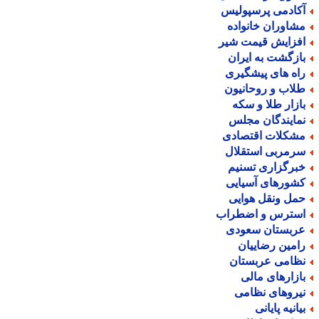
کادمی پرسپولیس
شاوران خانواده
فزایش قیمت شیر
ازگشت به ایران
اه های پیشگیری
لاب و روحانیون
ازار طلا و سکه
مایندگان مجلس
شکلات اقتصادی
رمربی استقلال
برگزاری تسنیم
شورهای آسیایی
مل ونقل هوایی
سترس و اضطراب
ربستان سعودی
امین رضاییان
ظامی عربستان
ازارهای مالی
یروهای نظامی
یانیه پایانی