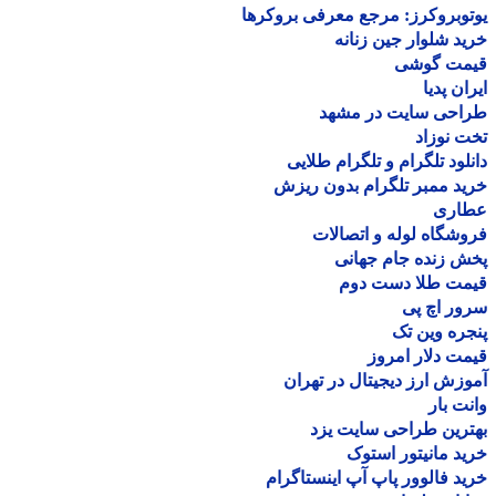
وبروکرز: مرجع معرفی بروکرها
د شلوار جین زنانه
مت گوشی
ان پدیا
احی سایت در مشهد
 نوزاد
لود تلگرام و تلگرام طلایی
د ممبر تلگرام بدون ریزش
اری
شگاه لوله و اتصالات
 زنده جام جهانی
مت طلا دست دوم
ر اچ پی
ره وین تک
ت دلار امروز
زش ارز دیجیتال در تهران
ت بار
رین طراحی سایت یزد
د مانیتور استوک
د فالوور پاپ آپ اینستاگرام