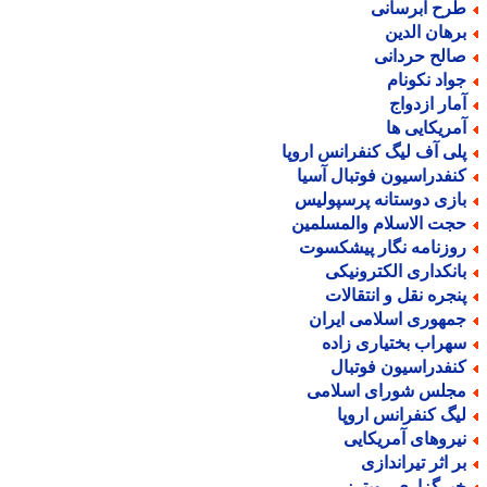
رح آبرسانی
رهان الدین
الح حردانی
واد نکونام
مار ازدواج
مریکایی ها
لی آف لیگ کنفرانس اروپا
نفدراسیون فوتبال آسیا
ازی دوستانه پرسپولیس
جت الاسلام والمسلمین
وزنامه نگار پیشکسوت
انکداری الکترونیکی
نجره نقل و انتقالات
مهوری اسلامی ایران
هراب بختیاری زاده
نفدراسیون فوتبال
جلس شورای اسلامی
یگ کنفرانس اروپا
یروهای آمریکایی
ر اثر تیراندازی
برگزاری رویترز