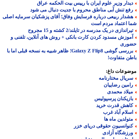
یدار وزیر علوم ایران با رییس بیت الحکمه عراق
فع تنش آبی مناطق محروم با جدیت دنبال می شود
شدار ربیعی درباره فرسایش وفاق؛ آقای پزشکیان سرمایه اصلی
 اعتماد مردم است
راندازی در یک مدرسه در تایلند/2 کشته و 15 مجروح
موزش مسدود کردن کارت بانکی + روش های آنلاین، تلفنی و
وری
بررسی گوشی Galaxy Z Flip8؛ ظاهر شبیه به نسخه قبلی اما با
ن متفاوت!
ضوعات داغ:
ریال مختارنامه
امین رضاییان
یلاد محمدی
ازیکنان پرسپولیس
اهش قدرت خرید
سلام آباد غرب
تولدین ماه ها
نوانسیون حقوقی دریای خزر
رزشگاه آزادی