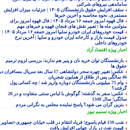
ماندهی نیروهای شرکتی
سقف افزایش حقوق بازنشستگان ۱۴۰۵ | جزئیات میزان افزایش
تمری، نحوه محاسبه و آخرین خبرها
فال قهوه امروز جمعه ۱۶ مرداد ۱۴۰۵ | فال قهوه امروز برای
ولدین ماه ها | تعبیر نقش های فنجان قهوه و خبرهای مهم
قیمت خودروهای ایران خودرو سایپا امروز جمعه ۱۶ مرداد ۱۴۰۵ |
ول قیمت بازار و کارخانه ایران خودرو و سایپا | آخرین نرخ
دروهای داخلی
بار ویژه
اقتصاد آزاد
ازنشستگان توان خرید نان و پنیر هم ندارند/ بررسی لزوم ترمیم
وق ها
عکس| تغییر چهره سحر دولتشاهی 17 سال بعد سریال مسافران در
شجریان
وام 75 میلیونی بازنشستگان دوباره واریز شد / چه کسانی پول
فتند؟
عکس| سفر به گذشته؛ گوگوش با لباس سنتی متفاوت و در 20
گی؛ سال 1349
نزین گران می شود؟ پاسخ نماینده مجلس به نگرانی مردم
بار ویژه
تسنیم نیوز
15 قیام یاسوج؛ فریاد انتقام در قلب خیابان جمهوری+تصاویر
یمت نفت در بازار جهانی افزایش یافت