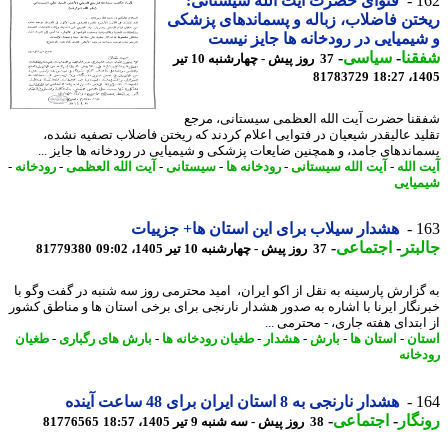
1
فتوای حضرت آیت الله سیستانی:
تن فاضلاب، زباله و پسماندهای پزشکی
یمیایی در رودخانه ها جایز نیست
نا
-
سیاسی
-
37 روز پیش - چهارشنبه 10 تیر
81783729
1405
نا حضرت آیت الله العظمی سیستانی، مرجع
ید عالیقدر شیعیان در فتوایی اعلام کردند که ریختن فاضلاب تصفیه نشده،
اندهای جامد، و همچنین ضایعات پزشکی و شیمیایی در رودخانه ها جایز ...
 الله
-
آیت الله سیستانی
-
رودخانه ها
-
سیستانی
-
آیت الله العظمی
-
رودخانه
-
یایی
1
هشدار سیلاب برای این استان ها+ جزییات
بتر
-
اجتماعی
-
37 روز پیش - چهارشنبه 10 تیر 1405، 09:02
81779380
گزارش پارسینه به نقل از اکو ایران، امید محترمی روز سه شنبه در گفت وگو با
نگار ایرنا با اشاره به صدور هشدار نارنجی برای برخی استان ها و مناطق کشور
بتدای هفته جاری، - محترمی ...
ان
-
استان ها
-
بارش
-
هشدار
-
طغیان رودخانه ها
-
بارش های رگباری
-
طغیان
خانه
1
هشدار نارنجی به 8 استان ایران برای 48 ساعت آینده
گار
-
اجتماعی
-
38 روز پیش - سه شنبه 9 تیر 1405، 18:57
81776565