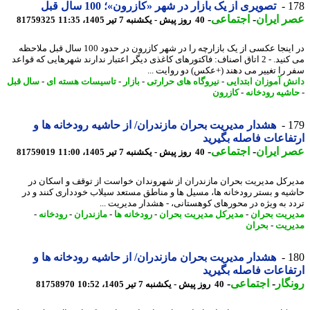
1
تصویری از یک بازار در شهر «کازرون»؛ 100 سال قبل
 ایران
-
اجتماعی
-
40 روز پیش - یکشنبه 7 تیر 1405، 11:35
81759325
در اینجا عکسی از یک بازارچه را در شهر کازرون در حدود 100 سال قبل ملاحظه
می کنید. - 2 اتاق اصناف: فاکتورهای کاغذی دیگر اعتبار ندارند شهرهایی که قواعد
 را تغییر می دهند (+عکس) دو روایت ...
ش آموزان ابتدایی
-
نیروگاه های حرارتی
-
بازار
-
تاسیسات هسته ای
-
سال قبل
شیه رودخانه
-
کازرون
1
هشدار مدیریت بحران مازندران/ از حاشیه رودخانه ها و
فاعات فاصله بگیرید
 ایران
-
اجتماعی
-
40 روز پیش - یکشنبه 7 تیر 1405، 11:00
81759019
رکل مدیریت بحران مازندران از شهروندان خواست از توقف و اسکان در
یه و بستر رودخانه ها، مسیل ها و مناطق مستعد سیلاب خودداری کنند و در
د به ویژه در محورهای کوهستانی، - هشدار مدیریت ...
ریت بحران
-
مدیرکل مدیریت بحران
-
رودخانه ها
-
مازندران
-
رودخانه
-
ریت
-
بحران
1
هشدار مدیریت بحران مازندران/ از حاشیه رودخانه ها و
فاعات فاصله بگیرید
گار
-
اجتماعی
-
40 روز پیش - یکشنبه 7 تیر 1405، 10:52
81758970