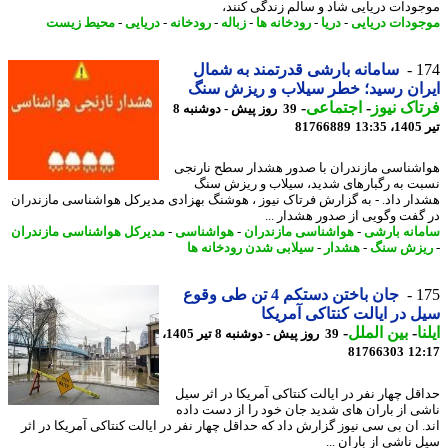
ودات دریایی شاد و سالم زندگی کنند،
ودات دریایی
-
دریا
-
رودخانه ها
-
زباله
-
رودخانه
-
دریایی
-
محیط زیست
1
سامانه بارشی قدرتمند به شمال
ان رسید؛ خطر سیلاب و ریزش سنگ
اک نیوز
-
اجتماعی
-
39 روز پیش - دوشنبه 8
1
81766889
شناسی مازندران با صدور هشدار سطح نارنجی
ت به رگبارهای شدید، سیلاب و ریزش سنگ
ار داد. - به گزارش فرتاک نیوز ، هوشنگ بهزادی مدیرکل هواشناسی مازندران
گفت وگویی از صدور هشدار ...
انه بارشی
-
هواشناسی مازندران
-
هواشناسی
-
مدیرکل هواشناسی مازندران
زش سنگ
-
هشدار
-
سیلابی شدن رودخانه ها
1
جان باختن دستکم 4 تن طی وقوع
 در ایالت کنتاکی آمریکا
ا
-
بین الملل
-
39 روز پیش - دوشنبه 8 تیر 1405،
81766303
12
قل چهار نفر در ایالت کنتاکی آمریکا در اثر سیل
ی از باران های شدید جان خود را از دست داده
. ان بی سی نیوز گزارش داد که حداقل چهار نفر در ایالت کنتاکی آمریکا در اثر
 ناشی از باران ...