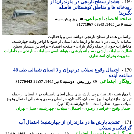
1
هشدار سطح نارنجی در مازندران؛ از
خانه ها و مناطق کوهستانی فاصله
رید!
حه اقتصاد
-
اجتماعی
-
38 روز پیش - سه
14، 08:43
81771967
ساس هشدار سطح نارنجی هواشناسی و با فعالیت
انه بارشی در دامنه ها و ارتفاعات استان از صبح تا اواخر وقت چهارشنبه،
طرات جوی از جمله رگبار باران، - صفحه اقتصاد - براساس هشدار سطح ...
لیت سامانه بارشی
-
سامانه بارشی
-
هواشناسی
-
سامانه
-
نارنجی
-
مخاطرات
یریت بحران استانداری
1
احتمال وقوع سیلاب در تهران و 3 استان شمالی طی 48
ت آینده
گار
-
اجتماعی
-
39 روز پیش - دوشنبه 8 تیر 1405، 22:57
81770442
تا چهارشنبه (10 تیر) درپی بارش های سیل آسای تابستانه در 7 استان از جمله
ان، مازندران، البرز، سمنان، گلستان، خراسان رضوی و شمالی احتمال وقوع
ب مورد انتظار است. - تا چهارشنبه (10 تیر) ...
مال وقوع
-
خراسان رضوی
-
احتمال
-
سیلاب
-
چهارشنبه
-
سیل
-
تهران
1
تشدید بارش ها در مازندران از چهارشنبه؛ احتمال آب
تگی و سیلاب
رگزاری صداوسیما
-
اجتماعی
-