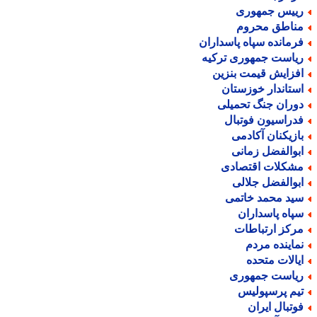
ییس جمهوری
ناطق محروم
رمانده سپاه پاسداران
یاست جمهوری ترکیه
فزایش قیمت بنزین
ستاندار خوزستان
وران جنگ تحمیلی
دراسیون فوتبال
ازیکنان آکادمی
بوالفضل زمانی
شکلات اقتصادی
بوالفضل جلالی
ید محمد خاتمی
پاه پاسداران
رکز ارتباطات
ماینده مردم
یالات متحده
یاست جمهوری
یم پرسپولیس
وتبال ایران