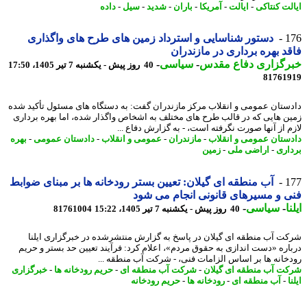
لت کنتاکی
-
ایالت
-
آمریکا
-
باران
-
شدید
-
سیل
-
داده
1
دستور شناسایی و استرداد زمین های طرح های واگذاری
د بهره برداری در مازندران
رگزاری دفاع مقدس
-
سیاسی
-
40 روز پیش - یکشنبه 7 تیر 1405، 17:50
81761
ستان عمومی و انقلاب مرکز مازندران گفت: به دستگاه های مسئول تأکید شده
ن هایی که در قالب طرح های مختلف به اشخاص واگذار شده، اما بهره برداری
م از آنها صورت نگرفته است، - به گزارش دفاع ...
ستان عمومی و انقلاب
-
مازندران
-
عمومی و انقلاب
-
دادستان عمومی
-
بهره
اری
-
اراضی ملی
-
زمین
1
آب منطقه ای گیلان: تعیین بستر رودخانه ها بر مبنای ضوابط
 و مسیرهای قانونی انجام می شود
ا
-
سیاسی
-
40 روز پیش - یکشنبه 7 تیر 1405، 15:22
81761004
ت آب منطقه ای گیلان در پاسخ به گزارش منتشرشده در خبرگزاری ایلنا
اره «دست اندازی به حقوق مردم»، اعلام کرد: فرآیند تعیین حد بستر و حریم
خانه ها بر اساس الزامات فنی، - شرکت آب منطقه ...
ت آب منطقه ای گیلان
-
شرکت آب منطقه ای
-
حریم رودخانه ها
-
خبرگزاری
ا
-
آب منطقه ای
-
رودخانه ها
-
حریم رودخانه