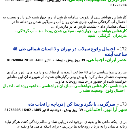
39 روز پیش - دوشنبه 8 تیر 1405، 22:10
81770
شناس هواشناسی از تقویت سامانه بارشی از روز چهارشنبه خبر داد و نسبت به
مال آب گرفتگی معابر، جاری شدن روان آب و سیلابی شدن رودخانه ها در
ان هشدار داد. - تشدید بارش ها در مازندران ...
شناس هواشناسی
-
چهارشنبه
-
سیلابی شدن رودخانه ها
-
آب گرفتگی
-
ندران
-
گرفتگی
-
شنبه
1
احتمال وقوع سیلاب در تهران و 3 استان شمالی طی 48
ت آینده
 ایران
-
اجتماعی
-
39 روز پیش - دوشنبه 8 تیر 1405، 20:50
81769804
سازمان هواشناسی برای 48 ساعت آینده در ارتفاعات و دامنه های البرز مرکزی
یت هشدار صادر کرد. با پیش بینی رگبارهای شدید، از شهروندان این مناطق
سته شده از حضور در حاشیه رودخانه ها و ...
شناسی
-
کارشناس هواشناسی
-
سازمان هواشناسی
-
حاشیه رودخانه
-
احتمال
تمال وقوع
-
وضعیت هشدار
1
سرگرمی با بگرد و پیدا کن | دریاچه را نجات بده
 آرا نیوز
-
اجتماعی
-
39 روز پیش - دوشنبه 8 تیر 1405، 16:02
81768005
ی اینکه ماهی ها و بقیه ی موجودات دریایی شاد و سالم زندگی کنند، هرگز نباید
ه هایمان را به دریا یا رودخانه ها بریزیم. - برای اینکه ماهی ها و بقیه ی