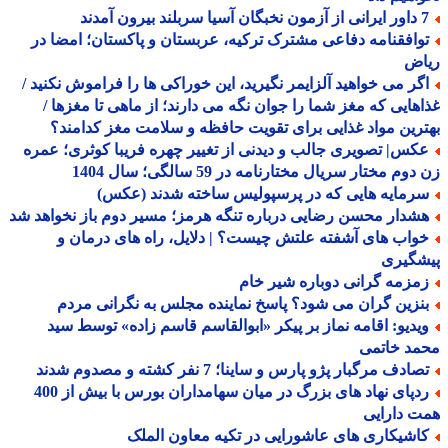
 سربلند بیرون آمدند
وافقنامه دفاعی مشترک ترکیه، عربستان و پاکستان؛ امضا در
اض
گر می خواهید آلزایمر نگیرید، این خوراکی ها را فراموش نکنید /
هایی که مغز شما را جوان نگه می دارند؛ از ماهی تا مغزها /
رین مواد غذایی برای تقویت حافظه و سلامت مغز کدامند؟
کس| تصویری جالب و دیدنی از تغییر چهره فریبا کوثری؛ عمره
وم مختار سریال مختارنامه در 59 سالگی؛ سال 1404
رمایه هایی که در پرسپولیس ساخته شدند (عکس)
شدار محسن رضایی درباره تنگه هرمز؛ مسیر دوم باز نخواهد شد
واب های آشفته علتش چیست؟ | دلایل، راه های درمان و
شگیری
مزمه گرانی دوباره شیر خام
نزین گران می شود؟ پاسخ نماینده مجلس به نگرانی مردم
یدیو: اقامه نماز بر پیکر «ابوالقاسم قاسم زاده» توسط سید
مد خاتمی
ادف مرگبار پژو پارس و ساینا؛ 7 نفر کشته و مصدوم شدند
ردپای نهاد های بزرگ در میان سهامداران بورس با بیش از 400
 دارایی
اشیکاری های عاشورایی در تکیه معاون الملک