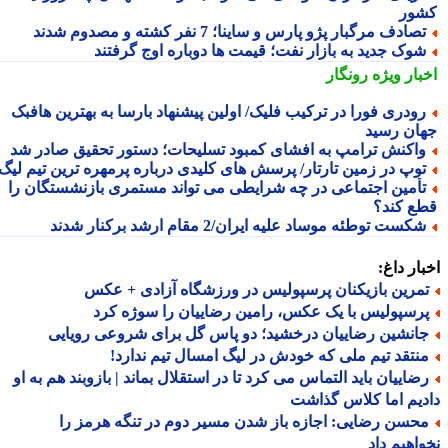
ور
صادف مرگبار پژو پارس و ساینا؛ 7 نفر کشته و مصدوم شدند
وک جدید به بازار نفت؛ قیمت ها دوباره اوج گرفتند
بار ویژه
رونگار
ودری فورا در ترکیب فلیک/ اولین پیشنهاد بارسا به بهترین هافبک
ان رسید
اکنش ترامپ به افشای کمبود تسلیحات؛ دستور تحقیق صادر شد
وپ در زمین تارتار/ پرسش های کلیدی درباره پرمهره ترین تیم لیگ!
أمین اجتماعی در چه شرایطی می تواند مستمری بازنشستگان را
ع کند؟
کست توطئه موساد علیه ایران/2 مقام ارشد برکنار شدند
ار داغ:
مرین بازیکنان پرسپولیس در ورزشگاه آزادی + عکس
رسپولیس با یک عکس، رامین رضاییان را سوژه کرد
انشین رضاییان درخشید؛ دو پاس گل برای شروعی رویایی
نتقد تیم ملی که خودش در لیگ امسال تیم ندارد!
ضاییان باید التماس می کرد تا در استقلال بماند | بازوبند هم به او
یم اما کلاس گذاشت
حسن رضایی: اجازه باز شدن مسیر دوم در تنگه هرمز را
اهیم داد