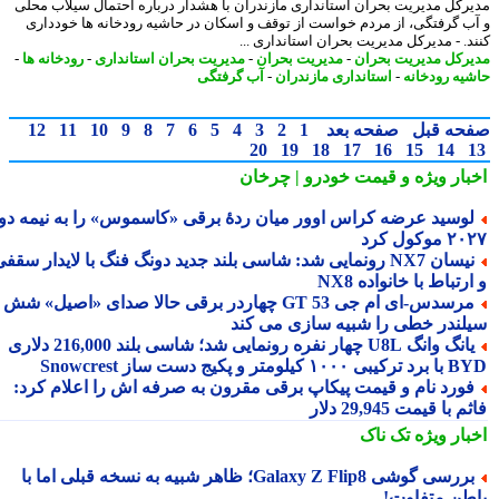
رکل مدیریت بحران استانداری مازندران با هشدار درباره احتمال سیلاب محلی
ب گرفتگی، از مردم خواست از توقف و اسکان در حاشیه رودخانه ها خودداری
د. - مدیرکل مدیریت بحران استانداری ...
رکل مدیریت بحران
-
مدیریت بحران
-
مدیریت بحران استانداری
-
رودخانه ها
-
یه رودخانه
-
استانداری مازندران
-
آب گرفتگی
حه قبل
صفحه بعد
1
2
3
4
5
6
7
8
9
10
11
12
20
19
18
17
16
15
14
بار ویژه
و قیمت خودرو | چرخان
وسید عرضه کراس اوور میان ردهٔ برقی «کاسموس» را به نیمه دوم
وکول کرد
نیسان NX7 رونمایی شد: شاسی بلند جدید دونگ فنگ با لایدار سقفی
رتباط با خانواده NX8
مرسدس‑ای ام جی GT 53 چهاردر برقی حالا صدای «اصیل» شش
لندر خطی را شبیه سازی می کند
یانگ وانگ U8L چهار نفره رونمایی شد؛ شاسی بلند 216,000 دلاری
۱ کیلومتر و پکیج دست ساز Snowcrest
ورد نام و قیمت پیکاپ برقی مقرون به صرفه اش را اعلام کرد:
 با قیمت 29,945 دلار
بار ویژه
تک ناک
بررسی گوشی Galaxy Z Flip8؛ ظاهر شبیه به نسخه قبلی اما با
طن متفاوت!