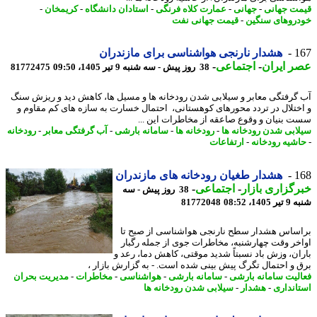
ت جهانی
-
جهانی
-
عمارت کلاه فرنگی
-
استادان دانشگاه
-
کریمخان
-
روهای سنگین
-
قیمت جهانی نفت
1
هشدار نارنجی هواشناسی برای مازندران
 ایران
-
اجتماعی
-
38 روز پیش - سه شنبه 9 تیر 1405، 09:50
81772475
گرفتگی معابر و سیلابی شدن رودخانه ها و مسیل ها، کاهش دید و ریزش سنگ
ختلال در تردد محورهای کوهستانی، ️ احتمال خسارت به سازه های کم مقاوم و
 بنیان و️ وقوع صاعقه از مخاطرات این ...
ابی شدن رودخانه ها
-
رودخانه ها
-
سامانه بارشی
-
آب گرفتگی معابر
-
رودخانه
شیه رودخانه
-
ارتفاعات
1
هشدار طغیان رودخانه های مازندران
گزاری بازار
-
اجتماعی
-
38 روز پیش - سه
14، 08:52
81772048
ساس هشدار سطح نارنجی هواشناسی از صبح تا
خر وقت چهارشنبه، مخاطرات جوی از جمله رگبار
ان، وزش باد نسبتاً شدید موقتی، کاهش دما، رعد و
 و احتمال تگرگ پیش بینی شده است. - به گزارش بازار ،
لیت سامانه بارشی
-
سامانه بارشی
-
هواشناسی
-
مخاطرات
-
مدیریت بحران
انداری
-
هشدار
-
سیلابی شدن رودخانه ها