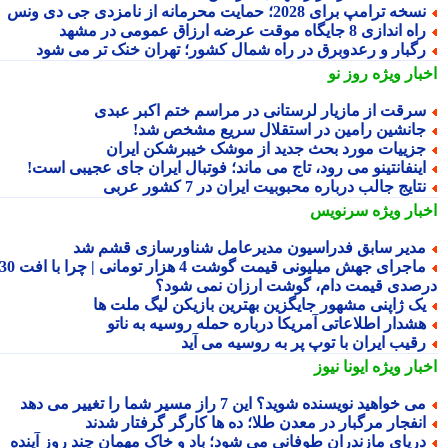
سخه ترامپ برای 2028؛ حمایت محرمانه از نامزدی جی دی ونس
ه اندازی 8 جایگاه موقت عرضه ارزاق عمومی در مشهد
گبار و رعدوبرق در راه شمال کشور؛ تهران خنک تر می شود
بار ویژه
روز نو
رقت از مازیار لرستانی در مراسم ختم اکبر عبدی
انشین رامین در استقلال سریع مشخص شد!
زییات مورد بحث جدید از موشک خیبرشکن ایران
ینفانتینو می رود، تاج می ماند؛ فوتبال ایران جای عجیبی است!
تایج جالب درباره محبوبیت ایران در 7 کشور عربی
بار ویژه
سرنویس
دیر سابق فدراسیون مدیرعامل شناورسازی قشم شد
ماجرای جهش میلیونی قیمت گوشت 4 هزار تومانی | چرا با افت 30
صدی قیمت دام، گوشت ارزان نمی شود؟
ک ژاپنی مشهور جایگزین بهترین بازیکن لیگ ملت ها
شدار اطلاعاتی آمریکا درباره حمله روسیه به ناتو
قیب ایران با توپ پر به روسیه می آید
بار ویژه
ایونا نیوز
ی خواهید نویسنده شوید؟ این 7 راز مسیر شما را تغییر می دهد
نفجار مرگبار در معدن طلا؛ ده ها کارگر گرفتار شدند
ریای مازندران طوفانی می شود؛ باد و خاک مهمان چند روز آینده