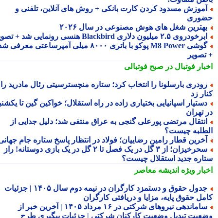
موزش مسدود کردن کارت بانکی + روش های آنلاین، تلفنی و
وری
هترین شغل های هوش مصنوعی در سال ۲۰۲۶
رخودروی ۲.۵ میلیون دلاری Blackbird هنسی رونمایی شد + تصویر
گوشی M8 Power پوکو با باتری ۸۰۰۰ میلی آمپرساعتی معرفی شد
تصویر
بار فوتبال در صبح فوتبالی
ودری بارسلونا را انتخاب کرد؛ ستاره منچسترسیتی رئال مادرید را
ر زد
ستیار اسپانیایی بختیاری زاده در راه استقلال؛ خواکین گین تا یکشنبه
 تهران
نتقال مرتضی پورعلی گنجی به عراق منتفی شد؛ دلیل جدایی از
طلبه چیست؟
خرین قطار رامین رضاییان؛ فولاد در انتظار پاسخ ستاره جام جهانی
سحرخیزان؛ از ۳ گل در یک فصل تا ۲ گل در یک بازی دوستانه! راز
اره جدید استقلال چیست؟
بار ویژه
اندیشه معاصر
جدول حقوق و دستمزد کارگران در نیمه دوم سال ۱۴۰۵ | جزئیات
مل حقوق پایه، مزایا و دریافتی کارگران
ساماندهی نیروهای شرکتی در ۱۶ مرداد ۱۴۰۵ | آخرین خبر از
عیت تبدیل وضعیت کارکنان شرکتی | جزئیات پیگیری طرح