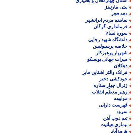
ستان چهارمحال و بختیاری
یتی مارتینز
هه فجر
ماینده مردم ایرانشهر
رمانداری گرگان
وره نساء
انشگاه شهید رجایی
لاصه پرسپولیس
هریار پرهیزکار
یراث جهانی یونسکو
هکلان
رانک والتر اشتاین مایر
ودکشی دختر
نرال چهار ستاره
هبر معظّم انقلاب
واوهه
هرست دارایی
رود
یم ذوب آهن
یماری هپاتیت
رمزآباد