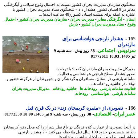
گوی سازمان مدیریت بحران کشور نسبت به احتمال وقوع سیلاب و آبگرفتگی
معابر در 8 استان کشور، هشدار داد. - سخنگوی ستاد مدیریت بحران کشور با
 به اینکه برای هشت استان کشور (48 ساعت آینده) ...
ان
-
آبگرفتگی معابر
-
مدیریت بحران
-
سازمان مدیریت بحران کشور
-
احتمال
ع
-
ستاد مدیریت بحران کشور
-
بارش
1
هشدار نارنجی هواشناسی برای
ندران
نویس
-
اجتماعی
-
38 روز پیش - سه شنبه 9
1
81772611
رکل مدیریت بحران مازندران گفت: با توجه به
ر هشدار سطح نارنجی هواشناسی و فعالیت
انه بارشی در استان، مسافران و گردشگران و شهروندان از هرگونه حضور و
ف در حاشیه رودخانه ها، ...
لیت سامانه بارشی
-
رودخانه ها
-
حاشیه رودخانه
-
مدیرکل مدیریت بحران
-
انه بارشی
-
هواشناسی
-
رودخانه
1
تصویری از «مقبره کریمخان زند» در یک قرن قبل
 ایران
-
اقتصادی
-
38 روز پیش - سه شنبه 9 تیر 1405، 10:00
81772558
اینجا تصویری از عمارت کلاه فرنگی در باغ نظر شیراز را که محل دفن کریمخان
زند نیز هست، در حدود 100 سال قبل ملاحظه می کنید. - 2 هشدار نارنجی
شناسی برای مازندران/ از حاشیه رودخانه ها ...