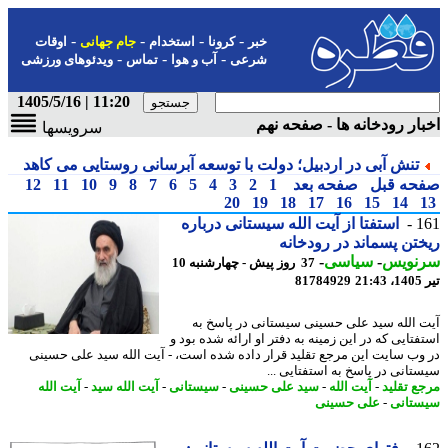
-
-
-
-
خبر
کرونا
استخدام
جام جهانی
اوقات
-
-
-
شرعی
آب و هوا
تماس
ویدئوهای ورزشی
11:20 | 1405/5/16
ار رودخانه ها - صفحه نهم
سرویسها
تنش آبی در اردبیل؛ دولت با توسعه آبرسانی روستایی می کاهد
حه قبل
صفحه بعد
1
2
3
4
5
6
7
8
9
10
11
12
20
19
18
17
16
15
14
1
استفتا از آیت الله سیستانی درباره
تن پسماند در رودخانه
نویس
-
سیاسی
-
37 روز پیش - چهارشنبه 10
2
81784929
 الله سید علی حسینی سیستانی در پاسخ به
تایی که در این زمینه به دفتر او ارائه شده بود و
وب سایت این مرجع تقلید قرار داده شده است، - آیت الله سید علی حسینی
تانی در پاسخ به استفتایی ...
ع تقلید
-
آیت الله
-
سید علی حسینی
-
سیستانی
-
آیت الله سید
-
آیت الله
تانی
-
علی حسینی