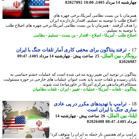
14 مرداد 1405، 10:00
82027092
مان با بن بست نظامی آمریکا،برخی چهره های
اح طلب با توصیه به تسلیم، اقتدار بازدارنده ایران
هدف گرفتند. - همزمان با بن بست نظامی آمریکا،برخی چهره های اصلاح طلب
وصیه به تسلیم، ...
اح طلب
-
آمریکا
-
اصلاح
-
اقتدار
-
بن بست
-
تسلیم
-
نظامی
ترفند پنتاگون برای مخفی کاری آمار تلفات جنگ با ایران
گار
-
بین الملل
-
25 ساعت پیش - چهارشنبه 14 مرداد 1405، 09:47
82026
اگون در توجیه این تغییر رویه مدعی شده است که عملیات خشم حماسی به
ان رسیده و تلفات جدید باید تحت عنوان عملیات های خارجی در حوزه مسئولیت
کام (فرماندهی مرکزی آمریکا در خاورمیانه) ثبت شوند.
اگون
-
تلفات
-
آمریکا
-
عملیات
-
تغییر
-
ایران
-
تلفات نظامیان
ترامپ با تهدیدهای مکرر در پی عادی
ی جنگ با ایران است
ا
-
بین الملل
-
26 ساعت پیش - چهارشنبه 14
1، 08:47
82026488
مپ برای هفتمین بار حمله به ایران را متوقف کرد!