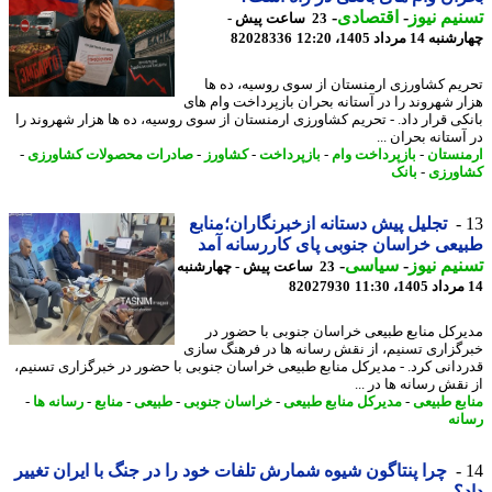
یم نیوز
-
اقتصادی
-
23 ساعت پیش -
14 مرداد 1405، 12:20
82028336
یم کشاورزی ارمنستان از سوی روسیه، ده ها
ر شهروند را در آستانه بحران بازپرداخت وام های
کی قرار داد. - تحریم کشاورزی ارمنستان از سوی روسیه، ده ها هزار شهروند را
ستانه بحران ...
نستان
-
بازپرداخت وام
-
بازپرداخت
-
کشاورز
-
صادرات محصولات کشاورزی
-
ورزی
-
بانک
تجلیل پیش دستانه ازخبرنگاران؛منابع
عی خراسان جنوبی پای کاررسانه آمد
یم نیوز
-
سیاسی
-
23 ساعت پیش - چهارشنبه
82027930
رکل منابع طبیعی خراسان جنوبی با حضور در
گزاری تسنیم، از نقش رسانه ها در فرهنگ سازی
دانی کرد. - مدیرکل منابع طبیعی خراسان جنوبی با حضور در خبرگزاری تسنیم،
قش رسانه ها در ...
بع طبیعی
-
مدیرکل منابع طبیعی
-
خراسان جنوبی
-
طبیعی
-
منابع
-
رسانه ها
-
نه
چرا پنتاگون شیوه شمارش تلفات خود را در جنگ با ایران تغییر
؟