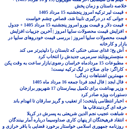
صه داستان و زمان پخش
مت لیر ترکیه امروز پنجشنبه 15 مرداد 1405
وانی که در درگیری نابینا شد، قصاص چشم خواست
مت دلار و قیمت یورو امروز پنجشنبه 15 مرداد 1405 + جدول
فزایش قیمت محصولات سایپا امروز | آخرین جزییات افزایش
ت محصولات سایپا امروز | بررسی قیمت خودروهای سایپا در
ار و کارخانه
ش یخ؛ غذای سنتی خنکی که تابستان را دلپذیرتر می کند
نچستریونایتد سرمربی جدیدش را انتخاب کرد
عات 15 مردادماه خراسان رضوی/بازار ساعت به وقت پکن
اراگر: جای صلاح در لیگ ترکیه نیست!
همترین اشتباهات زندگی!
ل ابجد | فال ابجد فردا جمعه 16 مرداد ماه 1405
وزیر بهداشت برای تکمیل بیمارستان 17 شهریور برازجان
ورات ویژه صادر کرد
خبار انتظامی پایتخت؛ از تعقیب و گریز سارقان تا انهدام باند
ه ای گردنبندقاپ ها
باهت عجیب نجم الدین شریعتی به پسرش در کربلا
نتقاد فرهیختگان از پنهان کاری صداوسیما درباره آمار بینندگان
وزنامه جمهوری اسلامی خواستار برخورد قضایی با باقر خرازی و