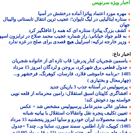
بار ویژه
سرنویس
هره مورد اعتماد پیاتزا آماده درخشش در آسیا
تاره ایتالیایی در لیگ تایوان؛/ عجیب ترین انتقال تابستانی والیبال
ان
شف بزرگ پیاتزا: ستاره ای که همه را غافلگیر کرد
ه قلم جواد خیابانی/ راز شماره عجیب محمد صلاح در ترابزون اسپور
زیر خارجه ترکیه: اسراییل هیچ قصدی برای صلح در غزه ندارد
ار داغ:
اسمین شجریان کنار پدرش؛ قاب تازه ای از خانواده شجریان
جدول قطعی برق شهرکرد، بروجن و لردگان امروز 15 مرداد
1405 +برنامه خاموشی فلارد، فارسان، کوهرنگ، فرخشهر و...
ارمحال و بختیاری )
سپولیس در آستانه جذب 3 بازیکن جدید
فشاگری کاپیتان اسبق استقلال: رامین محرمانه از قلعه نویی
سته بود دعوتش کند!
شاور عالی مدیرعامل پرسپولیس مشخص شد + عکس
عیین تکلیف پنجره نقل وانتقالات استقلال با بیانیه شبانه
قیمت محصولات ایران خودرو و سایپا امروز پنجشنبه 15 مرداد
 سورن، ساینا و... چند؟ +جدول
فیلم های سینمایی آخر هفته تلویزیون (15 و 16 مرداد 1405) +