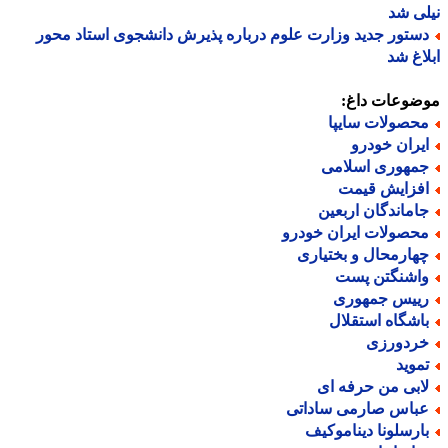
ی شد
ستور جدید وزارت علوم درباره پذیرش دانشجوی استاد محور
اغ شد
ضوعات داغ:
حصولات سایپا
یران خودرو
مهوری اسلامی
فزایش قیمت
اماندگان اربعین
حصولات ایران خودرو
هارمحال و بختیاری
اشنگتن پست
ییس جمهوری
اشگاه استقلال
ردورزی
موید
ابی من حرفه ای
باس صارمی ساداتی
ارسلونا دیناموکیف