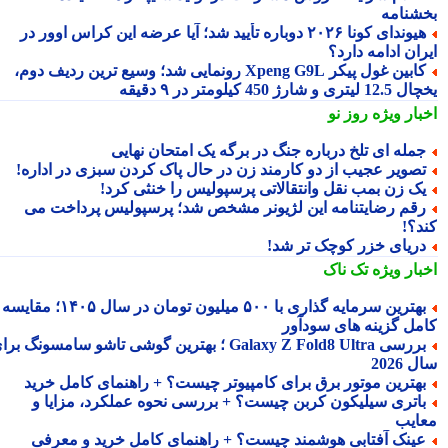
شنامه
هیوندای کونا ۲۰۲۶ دوباره تأیید شد؛ آیا عرضه این کراس اوور در
ان ادامه دارد؟
کابین غول پیکر Xpeng G9L رونمایی شد؛ وسیع ترین ردیف دوم،
ری و شارژ 450 کیلومتر در ۹ دقیقه
بار ویژه
روز نو
مله ای تلخ درباره جنگ در برگه یک امتحان نهایی
صویر عجیب از دو کارمند زن در حال پاک کردن سبزی در اداره!
ک زن بمب نقل وانتقالاتی پرسپولیس را خنثی کرد!
قم رضایتنامه این لژیونر مشخص شد؛ پرسپولیس پرداخت می
د؟!
ریای خزر کوچک تر شد!
بار ویژه
تک ناک
بهترین سرمایه گذاری با ۵۰۰ میلیون تومان در سال ۱۴۰۵؛ مقایسه
مل گزینه های سودآور
بررسی Galaxy Z Fold8 Ultra ؛ بهترین گوشی تاشو سامسونگ برای
2026
هترین موتور برق برای کامپیوتر چیست؟ + راهنمای کامل خرید
اتری سیلیکون کربن چیست؟ + بررسی نحوه عملکرد، مزایا و
ایب
ینک آفتابی هوشمند چیست؟ + راهنمای کامل خرید و معرفی