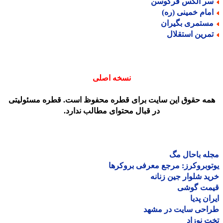
ر الکس فرگوسن
مام خمینی (ره)
ستمری بگیران
مرین استقلال
نسخه اصلی
مه حقوق این سایت برای قطره محفوظ است. قطره مسئولیتی
در قبال محتوای مطالب ندارد.
ه باحال مگ
وبروکرز: مرجع معرفی بروکرها
د شلوار جین زنانه
مت گوشی
ان پدیا
احی سایت در مشهد
 نوزاد