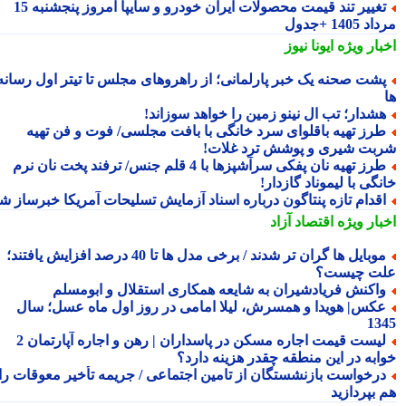
تغییر تند قیمت محصولات ایران خودرو و سایپا امروز پنجشنبه 15
1405 +جدول
بار ویژه
ایونا نیوز
شت صحنه یک خبر پارلمانی؛ از راهروهای مجلس تا تیتر اول رسانه
شدار؛ تب ال نینو زمین را خواهد سوزاند!
رز تهیه باقلوای سرد خانگی با بافت مجلسی/ فوت و فن تهیه
بت شیری و پوشش ترد غلات!
طرز تهیه نان پفکی سرآشپزها با 4 قلم جنس/ ترفند پخت نان نرم
گی با لیموناد گازدار!
قدام تازه پنتاگون درباره اسناد آزمایش تسلیحات آمریکا خبرساز شد
بار ویژه
اقتصاد آزاد
موبایل ها گران تر شدند / برخی مدل ها تا 40 درصد افزایش یافتند؛
ت چیست؟
اکنش فریادشیران به شایعه همکاری استقلال و ابومسلم
کس| هویدا و همسرش، لیلا امامی در روز اول ماه عسل؛ سال
13
لیست قیمت اجاره مسکن در پاسداران | رهن و اجاره آپارتمان 2
ابه در این منطقه چقدر هزینه دارد؟
رخواست بازنشستگان از تامین اجتماعی / جریمه تأخیر معوقات را
 بپردازید