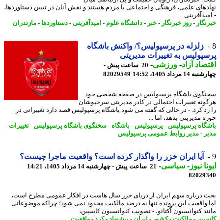
دهای علمی، فرهنگی و اجتماعی با مردم هستند و نقش آنان در تبیین دستاوردها،
یدآفرینی ...
نگار
-
روز خبرنگار
-
خبر
-
دانشگاه علوم
-
امیدآفرینی
-
دستاوردها
-
مازندران
زلزله در پرسپولیس؟/ واکنش باشگاه
پولیس به تغییرات مدیریتی
صاد آزاد
-
ورزشی
-
20 ساعت پیش -
14 مرداد 1405، 14:52
82029549
گوی باشگاه پرسپولیس در صفحه شخصی خود
ونه تغییرات احتمالی در کادر مدیریتی سرخپوشان
رد کرد. - در حالی که گفته می شود باشگاه پرسپولیس قصد دارد تغییراتی در
 مدیریتی بدهد، اما ...
گاه پرسپولیس
-
پرسپولیس
-
باشگاه
-
سخنگوی باشگاه پرسپولیس
-
تغییرات
-
ر
-
مدیر روابط عمومی پرسپولیس
آیا ایران خزر را واگذار کرده است؟ واقعیت ماجرا چیست؟
نا نیوز
-
سیاسی
-
21 ساعت پیش - چهارشنبه 14 مرداد 1405، 14:21
82029
 درباره سهم ایران از دریای خزر سال هاست در افکار عمومی مطرح است،
 واقعیت این پرونده تنها به درصد مالکیت محدود نمی شود؛ چراکه موضوعاتی
ند کنوانسیون آکتائو، - تصویب کنوانسیون کاسپین،
پین
-
مالکیت
-
کشور
-
ایران
-
پیشنهاد
-
کرد
-
واقعیت