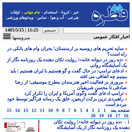
-
-
-
-
خبر
کرونا
استخدام
جام جهانی
اوقات
-
-
-
شرعی
آب و هوا
تماس
ویدئوهای ورزشی
11:25 | 1405/5/15
ار افکار عمومی
سرویسها
سایه تحریم های روسیه بر ارمنستان؛ بحران وام های بانکی در
اه است؟
«ده روز در دیوانه خانه»؛ روایت تکان دهنده یک روزنامه نگار از
ک آسایشگاه روانی
ادعای ترامپ: در حال گفت و گو هستیم با ایران هستیم | باید
بینیم چه اتفاقی می افتد
مروری بر فعالیت اخیر هنرمندان مطرح موسیقی؛ از رضا
ادقی تا محسن شریفیان
ترامپ ادعای گفت وگوی آمریکا و ایران را تکرار کرد
راهبردی ترین برکت اربعین، خلق یک رسانه فراگیر توسط خود
ردم است
حه بعد
1
2
3
4
5
6
7
8
9
10
11
12
13
14
15
20
19
18
17
«ده روز در دیوانه خانه»؛ روایت تکان
ده یک روزنامه نگار از یک آسایشگاه