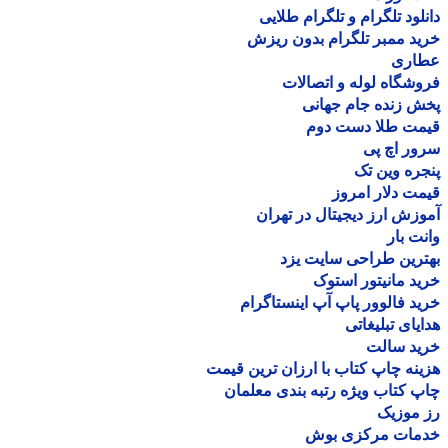
لود تلگرام و تلگرام طلایی
د ممبر تلگرام بدون ریزش
اری
شگاه لوله و اتصالات
 زنده جام جهانی
مت طلا دست دوم
ر اچ پی
ره وین تک
ت دلار امروز
زش ارز دیجیتال در تهران
ت بار
رین طراحی سایت یزد
د مانیتور استوک
د فالوور پاپ آپ اینستاگرام
یای تبلیغاتی
ید سالت
نه چاپ کتاب با ارزان ترین قیمت
 کتاب ویژه رتبه بندی معلمان
موزیک
مات مرکزی بوش