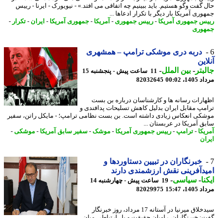
 گفت وگو هستیم. باید ببینیم چه اتفاقی می افتد.» - نیویورک - ایرنا - رییس
ری آمریکا بار دیگر با تکرار ادعاها ...
س جمهوری آمریکا
-
رییس جمهوری
-
آمریکا
-
جمهوری آمریکا
-
ایران
-
تکرار
-
وری
دربه دری موشکی ترامپ – همشهری
این
بتر
-
بین الملل
-
11 ساعت پیش - پنجشنبه 15
1، 00:02
82032645
ارات رسانه ها و کارشناسان درباره بن بست
مپ مقابل ایران بدلیل کاهش تسلیحات پدافندی و
کی انعکاس زیادی داشته است. بن بست نظامی ترامپ؛ - مایکل راتن، سفیر
ق آمریکا در عربستان ...
یکا
-
ترامپ
-
رییس جمهوری آمریکا
-
موشک
-
سفیر سابق آمریکا
-
موشکی
-
ان
خبرنگاران در تبیین دستاوردها و
دآفرینی نقش ارزشمندی دارند
نا
-
سیاسی
-
19 ساعت پیش - چهارشنبه 14
1، 15:47
82029975
سیدخلاق میرنیا در آستانه 17 مرداد، روز خبرنگار
: خبرنگاران، راویان حقیقت و پل ارتباطی میان