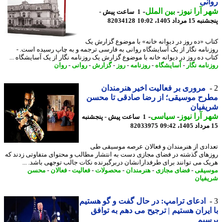
نی
 آرا نیوز
-
بین الملل
-
1 ساعت پیش -
 مرداد 1405، 10:02
82034128
ب «ده روز در دیوانه خانه» با موضوع گزارش یک
نامه نگار از یک آسایشگاه روانی به فارسی ترجمه و به چاپ رسیده است. -
ب ده روز در دیوانه خانه با موضوع گزارش یک روزنامه نگار از یک آسایشگاه ...
نامه نگار
-
آسایشگاه
-
روزنامه
-
روز
-
گزارش
-
روانی
-
روان
مروری بر فعالیت اخیر هنرمندان
رح موسیقی؛ از رضا صادقی تا محسن
یفیان
 آرا نیوز
-
سیاسی
-
1 ساعت پیش - پنجشنبه
82033975
ادی از هنرمندان و فعالان عرصه موسیقی طی
های گذشته در فضای مجازی دست به انتشار مطالب و محتوای متفاوتی زدند که
ک می توانند برای طرفدارانشان دربرگیرنده نکات جالب توجهی باشد. ...
یقی
-
فضای مجازی
-
هنرمندان
-
محصولات
-
فعالیت
-
فعالان
-
محسن
فیان
ادعای ترامپ: در حال گفت و گو هستیم
ایران هستیم | ترجیح می دهم به توافق
سیم