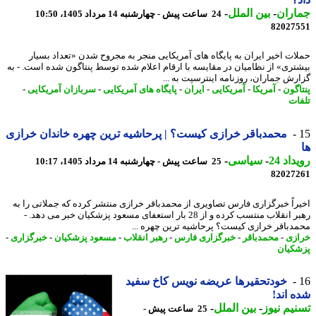
اران
-
بین الملل
-
24 ساعت پیش - چهارشنبه 14 مرداد 1405، 10:50
82027
ات اخیر ایران به پایگاه های آمریکایی منجر به مجروح شدن «تعداد بسیار
تری» از نظامیان در مقایسه با ارقام اعلام شده توسط پنتاگون شده است. - به
رش جماران، روزنامه اینترسپت به ...
اگون
-
آمریکا
-
آمریکایی
-
ایران
-
پایگاه های آمریکایی
-
سربازان آمریکایی
-
ات
محمدباقر خرازی کیست؟ | پرحاشیه ترین چهره خاندان خرازی
اد 24
-
سیاسی
-
25 ساعت پیش - چهارشنبه 14 مرداد 1405، 10:17
82027
راً خبرگزاری فارس تصاویری از محمدباقر خرازی منتشر کرده که جملاتی را به
رهبر انقلاب منتسب کرده و از 28 بار استعفای مسعود پزشکیان خبر می دهد. -
دباقر خرازی کیست؟ پرحاشیه ترین چهره ...
زی
-
محمدباقر
-
خبرگزاری فارس
-
رهبر انقلاب
-
مسعود پزشکیان
-
خبرگزاری
-
کیان
خودتحقیرها عریضه نویس کاخ سفید
 اند!
یم نیوز
-
بین الملل
-
25 ساعت پیش -