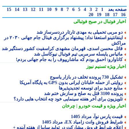
حه بعد
1
2
3
4
5
6
7
8
9
10
11
12
13
14
15
20
19
18
17
بار فوتبال در صبح فوتبالی
و مربی تحمیلی به مهدی تارتار دردسرساز شد
اینفانتینو استعفا نداد؛ پیشنهاد برگزاری فینال جام جهانی ۲۰۳۰ در
اکش
اتل محسن اسدی، قهرمان مشهدی کراسفیت کشور دستگیر شد
اتیاس یایسله سرمربی تیم فوتبال نیوکاسل شد
اناوارو: احمق بودم که ماشاریپوف را به جام جهانی بردم!
بار ویژه
تسنیم نیوز
کیل 730 پرونده تخلف در بازار یاسوج
وایتی از حمله خلبانان ایرانی بدون GPS به پایگاه آمریکا
نابع جدید برای توسعه تجدیدپذیرها
ونده 3100 قتل به صلح و سازش ختم شد
لویزیون برای آخر هفته سینمایی خود چه انتخاب هایی دارد؟
بار ویژه
و قیمت خودرو | چرخان
یمت پارس نوآ، مرداد 1405
رایط فروش وانت زامیاد EX، مرداد 1405
علام شرایط فروش مشارکت در تولید سایپا از هفته آینده +