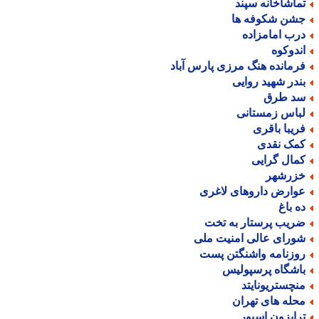
ماشاخانه سپند
شن شکوفه ها
رب امامزاده
ندوکوه
رمانده هنگ مرزی پارس آباد
ندر شهید روایی
د طرق
باس زمستانی
ریبا باقری
مک نقدی
مال گرایی
زرشهر
وارض داروهای لاغری
ه باغ
ریب پرستار به تخت
ورای عالی امنیت ملی
وزنامه واشنگتن پست
اشگاه پرسپولیس
نچستریونایتد
حله های تهران
رابزون اسپور