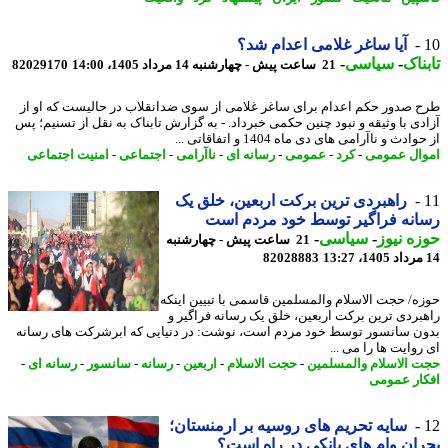
آیا ساغر غلامی اعدام شد؟
ناک
-
سیاسی
-
21 ساعت پیش - چهارشنبه 14 مرداد 1405، 14:00
82029170
 صدور حکم اعدام برای ساغر غلامی از سوی ضدانقلاب در حالیست که او از
دی با وثیقه و نبود چنین حکمی خبرداد. - به گزارش تابناک به نقل از تسنیم؛ پس
ادث و ناآرامی های دی ماه 1404 و اتفاقاتی ...
ال عمومی
-
کرد
-
عمومی
-
رسانه ای
-
ناآرامی
-
اجتماعی
-
امنیت اجتماعی
راهبردی ترین برکت اربعین، خلق یک
نه فراگیر توسط خود مردم است
ه نیوز
-
سیاسی
-
21 ساعت پیش - چهارشنبه
82028883
ه/ حجت الاسلام والمسلمین قاسمی با تبیین اینکه
بردی ترین برکت اربعین، خلق یک رسانه فراگیر و
ن سانسور توسط خود مردم است، نوشت: در دنیایی که ابرشرکت های رسانه
وایت ها را می ...
 الاسلام والمسلمین
-
حجت الاسلام
-
اربعین
-
رسانه
-
سانسور
-
رسانه ای
-
ار عمومی
سایه تحریم های روسیه بر ارمنستان؛
ان وام های بانکی در راه است؟