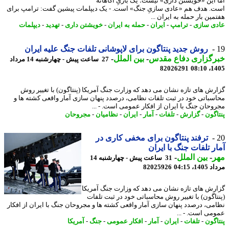
 این «خویشتن داری» نیست؛ یک بازیِ آگاهانه
. هدف هم «عادی سازیِ جنگ» است. - یک دیپلمات پیشین گفت: ترامپ برای
ین بار حمله به ایران ...
ی سازی
-
ترامپ
-
ایران
-
حمله به ایران
-
خویشتن داری
-
تهدید
-
دیپلمات
روش جدید پنتاگون برای لاپوشانی تلفات جنگ علیه ایران
رگزاری دفاع مقدس
-
بین الملل
-
27 ساعت پیش - چهارشنبه 14 مرداد
82026291
1405
رش های تازه نشان می دهد که وزارت جنگ آمریکا (پنتاگون) با تغییر روش
سباتی خود در ثبت تلفات نظامی، درصدد پنهان سازی آمار واقعی کشته ها و
وحان جنگ با ایران از افکار عمومی است. - ...
اگون
-
گزارش
-
تلفات
-
آمار
-
ایران
-
نظامیان
-
مجروحان
ترفند پنتاگون برای مخفی کاری در
ر تلفات جنگ با ایران
ر
-
بین الملل
-
31 ساعت پیش - چهارشنبه 14
1، 04:15
82025926
رش های تازه نشان می دهد که وزارت جنگ آمریکا
تاگون) با تغییر روش محاسباتی خود در ثبت تلفات
می، درصدد پنهان سازی آمار واقعی کشته ها و مجروحان جنگ با ایران از افکار
می است. - ...
اگون
-
تلفات
-
ایران
-
آمار
-
افکار عمومی
-
جنگ
-
آمریکا