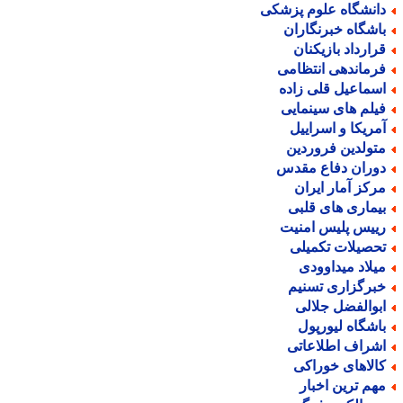
انشگاه علوم پزشکی
اشگاه خبرنگاران
رارداد بازیکنان
رماندهی انتظامی
سماعیل قلی زاده
یلم های سینمایی
مریکا و اسراییل
تولدین فروردین
وران دفاع مقدس
رکز آمار ایران
یماری های قلبی
ییس پلیس امنیت
حصیلات تکمیلی
یلاد میداوودی
برگزاری تسنیم
بوالفضل جلالی
اشگاه لیورپول
شراف اطلاعاتی
الاهای خوراکی
هم ترین اخبار