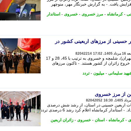
به سال گذشته 6 درصد افزایش یافت. - به گزارش خبرنگار مهر، منوچهر
نی
-
کرمانشاه
-
مرز خسروی
-
خسروی
-
استاندار
ز 6 میلیون زائر حسینی از مرزهای اربعینی کشور در
82042214
تاکنون مرزهای اربعینی شهید سلیمانی (مهران)، شلمچه و خسروی به ترتیب با 45، 28 و 17
خروج زائران از کشور هستند. - تاکنون مرزهای
هید سلیمانی
-
میلیون
-
تردد
82042052
ملیات اربعین حسینی در استان، از رشد شش درصدی
تردد زائران اربعین از مرز خسروی خبر داد. - استاندار کرمانشاه اعلام کرد رشد 6 درصدی تردد
ی
-
کرمانشاه
-
استان
-
خسروی
-
زائران اربعین