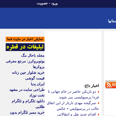
-
ورود
عضویت
تانها
مجله باحال مگ
یوتوبروکرز: مرجع معرفی
بروکرها
خرید شلوار جین زنانه
قیمت گوشی
ایران پدیا
اخبار داغ:
طراحی سایت در مشهد
دو بازیکن حاضر در جام جهانی تا
تخت نوزاد
فردا پرسپولیسی می شوند
دانلود تلگرام و تلگرام
سرگیجه مهدی تارتار از این اتفاق
طلایی
جالب در پرسپولیس + عکس
خرید ممبر تلگرام بدون
اقدام جدید نقل و انتقالاتی