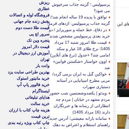
ریزش
پرسپولیس ؛ گزینه جذاب سرخپوش
عطاری
می شود؟
فروشگاه لوله و اتصالات
توافق با پدیده 19 ساله انجام شد؛/
پخش زنده جام جهانی
گزینه جذاب پرسپولیس: اژدهای قرمز!
بعین از محورهای این
قیمت طلا دست دوم
در دفاع، خط حمله و سورپرایز / دو
سرور اچ پی
خرید بعدی پرسپولیس مشخص شدند
پنجره وین تک
قیمت طلا امروز شنبه 17 مرداد
قیمت دلار امروز
1405؛ نرخ طلای 18 عیار و سکه
آموزش ارز دیجیتال در
امامی چند؟ +جدول (نرخ های آنلاین)
تهران
اوون خواستار «شکستن قوانین»
وانت بار
شد
بهترین طراحی سایت یزد
خواکین گیل به ایران برمی گردد/
خرید مانیتور استوک
مربی مطرح اسپانیایی در آستانه
خرید فالوور پاپ آپ
دستیاری سهراب
اینستاگرام
ویدئو | یکصدوشصتمین شب حضور
هدایای تبلیغاتی
مردم مشهد در خیابان | مردم چه
خرید سالت
انتظاراتی از رسانه ها و خبرنگاران
هزینه چاپ کتاب با ارزان
دارند (16 مرداد 1405)
ترین قیمت
سامانه یارانه معیشتی؛ آدرس جدید،
چاپ کتاب ویژه رتبه بندی
راهنمای استعلام و اعتراض به دهک