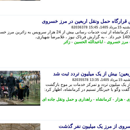
82036378
مسئول قرارگاه حمل ونقل اربعین استان کرمانشاه از ثبت خدمات رسانی بیش از 24 هزار سرویس به زائری
مرز خسروی
-
اباعبدالله الحسین
-
زائر
ین؛ بیش از یک میلیون تردد ثبت شد
82035578
ز یک میلیون تردد و تمرکز خدمات بر موج بازگشت
گفت وگو با خبرنگار تسنیم در کرمانشاه، اظهار کرد:
ی
-
هزار
-
کرمانشاه
-
راهداری و حمل ونقل جاده ای
خسروی از مرز یک میلیون نفر گذشت