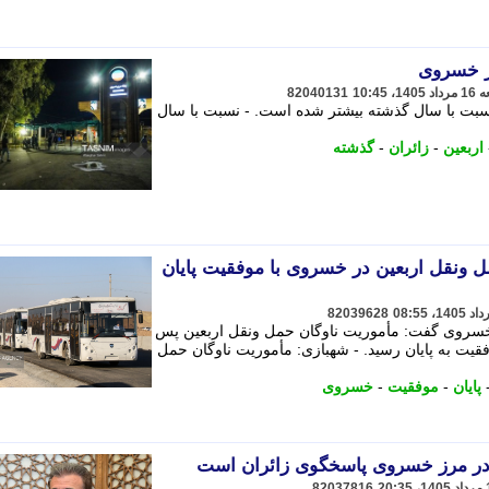
رز خسروی
82040131
نسبت با سال گذشته بیشتر شده است. - نسبت با سال
اربعین
-
زائران
-
گذشته
 ونقل اربعین در خسروی با موفقیت پایان
82039628
خسروی گفت: مأموریت ناوگان حمل ونقل اربعین پس
فقیت به پایان رسید. - شهبازی: مأموریت ناوگان حمل
پایان
-
موفقیت
-
خسروی
 در مرز خسروی پاسخگوی زائران است
82037816