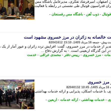
ن اصفهان، امیرفرشاد تفکری، مدیرعامل باشگاه مس
ن فدراسیون فوتبال طی نشستی در رابطه با فعالیت
فوتبال
-
ذوب آهن
-
باشگاه مس رفسنجان
-
ت خالصانه به زائران در مرز خسروی مشهود است
82041612
قدیر از خدمات در مرز خسروی، گفت: افزایش تردد زائران و عبور آمار از یک م
این گذرگاه اربعینی است. - به گزارش دفاع ...
دمات
-
مرز خسروی
-
رییس دفتر
-
محمدی عراقی
-
خدمت
 مرز خسروی
82040132
 با خدمات اسکان، پذیرایی و ارائه خدمات بهداشتی
ی
-
خدمات بهداشتی
-
ارائه خدمات
-
اربعین
-