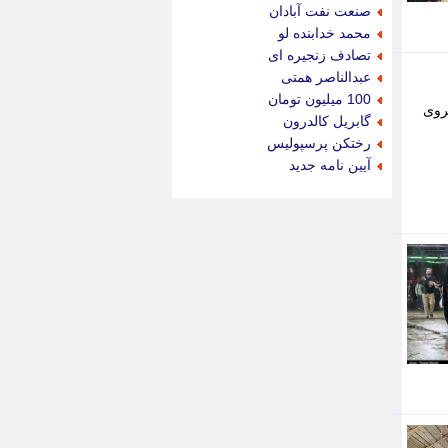
جام جم
صنعت نفت آبادان
جدید پرس
محمد خدابنده لو
جماران
تصادف زنجیره ای
جوان ایرانی
عبدالناصر همتی
جهان مانا
100 میلیون تومان
ن مرز خسروی
جهان نگر
گابریل کالدرون
جهان نیوز
رختکن پرسپولیس
چطور
آیین نامه جدید
چمپیونات
چمدون
چه خبر
حادثه 24
حرف تو
حوادث پلاس
حوزه نیوز
خبر آنلاین
خبر جنوب
خبر سیاسی
خبر گردون
خبر ورزشی
خبرجو