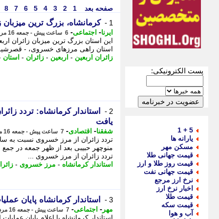
صفحه بعد
1
2
3
4
5
6
7
8
کرمانشاه، بزرگ ترین میزبان زائران اربعین با
1 -
-
-
ایرنا
اجتماعی
6 ساعت پیش - جمعه 16 مرداد 1405، 20:35
استان راهی مرزهای خسروی، - قصرشیرین -
زائران اربعین
-
اربعین
-
زائران
-
استان
-
پست الکترونیکی:
2 -
یافت
5 + 1
-
-
شفقنا
اقتصادی
7 ساعت پیش - جمعه 16 مرداد 1405، 19:22
یارانه ها
مسکن مهر
منوچهر حبیبی بعد از ظهر جمعه در جمع خب
قیمت جهانی طلا
تردد زائران از مرز خسروی ...
قیمت روز طلا و ارز
استاندار کرمانشاه
-
مرز خسروی
-
زائرا
قیمت جهانی نفت
نرخ ارز مرجع
اخبار نرخ ارز
قیمت طلا
استاندار کرمانشاه پایان عملی
3 -
قیمت سکه
-
-
مهر
اجتماعی
7 ساعت پیش - جمعه 16 مرداد 1405، 18:50
آب و هوا
استاندار کرمانشاه با اعلام پایان عملیات