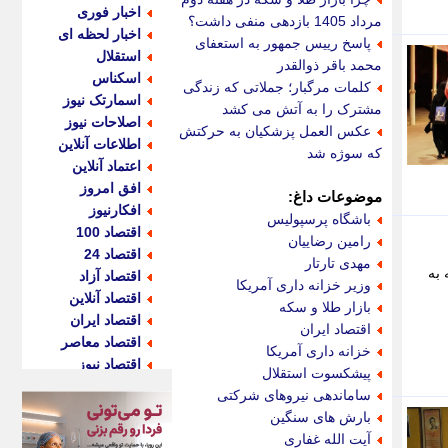
اخبار فوری
مرداد 1405 بازدهی منفی داشت؟
اخبار لحظه ای
پاسخ رییس جمهور به استعفای
استقلال
محمد باقر ذوالقدر
اسکناس
کلمات مرگبار؛ جملاتی که زندگی
اسمارتک نیوز
مشترک را به آتش می کشد
اصلاحات نیوز
عکس العمل پزشکیان به حرکتش
اطلاعات آنلاین
که سوژه شد
اعتماد آنلاین
افق امروز
موضوعات داغ:
افکارنیوز
باشگاه پرسپولیس
اقتصاد 100
رامین رضاییان
اقتصاد 24
مهدی تارتار
به
اقتصاد آزاد
وزیر خزانه داری آمریکا
اقتصاد آنلاین
بازار طلا و سکه
اقتصاد ایران
اقتصاد ایران
اقتصاد معاصر
خزانه داری آمریکا
اقتصاد نیوز
پیشکسوت استقلال
اکو ایران
ساماندهی نیروهای شرکتی
اکوفارس
بارش های سنگین
اکونگار
آیت الله غفاری