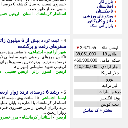
بازار کار
خسروی نسبت 
افغانستان
حبیبی بعد از ظهر جمعه ...
تاجیکستان
استاندار کرمانشاه
-
استان
-
اربعین حسی
ویدئو های ورزشی
طنز و کاریکاتور
بازار آتی سکه
ثبت تردد بیش ا
4 -
سفرهای رفت و برگشت
اونس طلا
2,671.55
▼
-
-
شهر آرا نیوز
اجتماعی
9 ساعت پیش - جمعه 16 مرداد 1405، 17:02
طلای 18
39,051,000
سکه امامی
460,900,000
درصد به ترتیب پرترددترین مسیرها برای 
بهار ازادی
410,200,000
اربعینی شهید سلیمانی (مهران)، ...
اربعین
-
کشور
-
زائر
-
اربعین حسینی
-
ش
دلار امریکا
یورو
لیر ترکیه
درهم امارات
رشد 6 درصدی تردد زوار اربعین از مرز خسروی
5 -
-
-
پوند انگلیس
ایسنا
اجتماعی
10 ساعت پیش - جمعه 16 مرداد 1405، 16:30
استاندار کرمانشاه با اشاره به پایان ع
بیت کویین
بیشتر + کد نمایش
زوار اربعین ...
اربعین
-
استاندار کرمانشاه
-
مرز خسرو