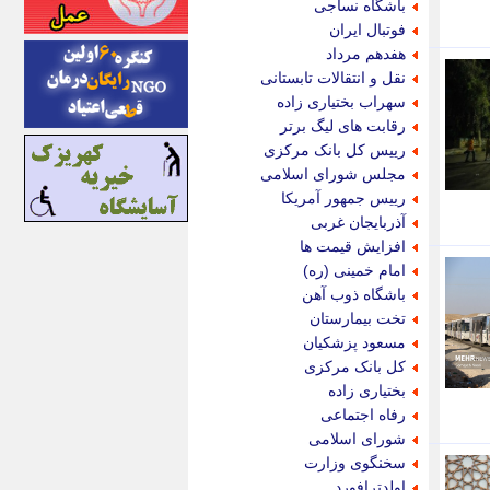
باشگاه نساجی
اینتیتر
فوتبال ایران
ایونا نیوز
هفدهم مرداد
بازتاب آنلاین
نقل و انتقالات تابستانی
باشگاه خبرنگاران
سهراب بختیاری زاده
باغستان نیوز
رقابت های لیگ برتر
بامبوک
رییس کل بانک مرکزی
ببین و بخون
مجلس شورای اسلامی
بدینسان
رییس جمهور آمریکا
بنکر
آذربایجان غربی
بیت ران
افزایش قیمت ها
پارس فوتبال
امام خمینی (ره)
پارسینه
باشگاه ذوب آهن
پارسینه پلاس
تخت بیمارستان
پاز آنلاین
مسعود پزشکیان
پاس گل
کل بانک مرکزی
پانا
بختیاری زاده
پرتو نیوز
رفاه اجتماعی
پرسون
شورای اسلامی
پنجره نیوز
سخنگوی وزارت
پویامگ
اولدترافورد