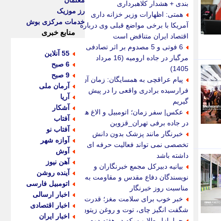
معلمان
بندی + هشدار کلاهبرداری
رز موزیک
همتی: اظهارات وزیر خزانه داری
خدمات مرکزی بوش
آمریکا با برخی مواضع قبلی وی درباره
منابع خبری
اقتصاد ایران متناقض است
6 فوتی و 5 مصدوم بر اثر تصادفی
55 آنلاین
مرگبار در جاده ارومیه (16 مرداد
6 صبح
1405)
9 صبح
پیام عراقچی به همسایگان: زمان آن
آرمان ملی
فرارسیده برادری واقعی را در پیش
آریا
گیریم
آشکار
عکس| سفر زمان؛ اتومبیل و الاغ ها
آفتاب
در جاده برفی تهران_قزوین
آفتاب نو
خبرنگار مانند پزشک بدون دانش
آوازه شهر
تخصصی نمی تواند فعالیت حرفه ای
آوش
داشته باشد
آهن نیوز
بیانیه دبیرکل مجمع خبرنگاران و
آینده روشن
نویسندگان دفاع مقدس و مقاومت به
اتومبیل فارسی
مناسبت روز خبرنگار
اخبار ارسالی
خبر خوب برای سلامت مغز؛ قدرت
اخبار اقتصادی
شگفت انگیز چای، توت و روغن زیتون
اخبار ایران
چرا بازار طلا و سکه در هفته دوم