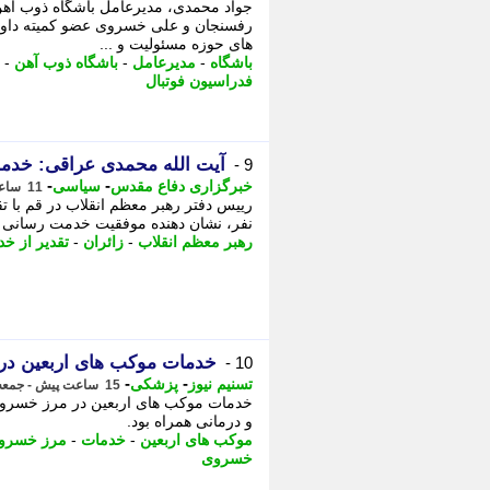
جواد محمدی، مدیرعامل باشگاه ذوب آه
رفسنجان و علی خسروی عضو کمیته داورا
های حوزه مسئولیت و ...
باشگاه
-
مدیرعامل
-
باشگاه ذوب آهن
-
فدراسیون فوتبال
آیت الله محمدی عراقی: خدم
9 -
-
-
خبرگزاری دفاع مقدس
سیاسی
11 ساعت پیش - جمعه 16 مرداد 1405، 15:10
رییس دفتر رهبر معظم انقلاب در قم با ت
نفر، نشان دهنده موفقیت خدمت رسانی در 
رهبر معظم انقلاب
-
زائران
-
تقدیر از خ
خدمات موکب های اربعین در
10 -
-
-
تسنیم نیوز
پزشکی
15 ساعت پیش - جمعه 16 مرداد 1405، 10:45
خدمات موکب های اربعین در مرز خسروی،
و درمانی همراه بود.
موکب های اربعین
-
خدمات
-
مرز خسرو
خسروی