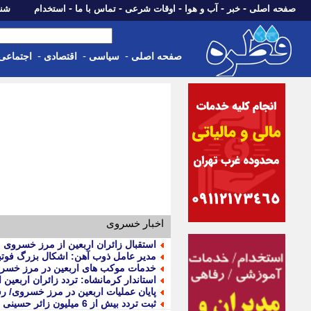
-
-
-
-
-
صفحه اصلی
خبر
آب و هوا
اوقات شرعی
تماس با ما
استخدام
شنبه، 17 مرداد 405
-
-
-
صفحه اصلی
سیاسی
اقتصادی
اجتماعی
اخبار خسروی
استقبال زائران اربعین از مرز خسروی
مدیر عامل ذوب آهن: اشکال بزرگ فوتب
خدمات موکب های اربعین در مرز خسر
استاندار کرمانشاه: تردد زائران اربعین از مرز خسروی
پایان عملیات اربعین در مرز خسروی/ رشد 6 درصدی تردد زا
ثبت تردد بیش از 6 میلیون زائر حسینی از مرزهای اربعینی کشور در سفرهای رفت و برگشت