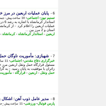
پایان عملیات اربعین در مرز خسروی/ رشد 6 
6 -
-
-
تسنیم نیوز
اجتماعی
10 ساعت پیش - جمعه 16 مرداد 1405، 16:00
استاند
عملیات اربعین را اعلام کرد. - از کرمانش
استان و 2 مرز بین ...
اربعین
-
استاندار کرمانشاه
-
کرمانشاه
-
شهبازی: مأموریت ناوگان حمل 
7 -
-
-
خبرگزاری دفاع مقدس
اجتماعی
11 ساعت پیش - جمعه 16 مرداد 1405، 15:20
مسئول قرارگاه حمل ونقل اربعین مرز خ
زائران با موفقیت به پایان رسید. - به گ
حمل ونقل
-
اربعین
-
قرارگاه
-
مأموریت
مدیر عامل ذوب آهن: اشکال ب
8 -
-
-
پارس فوتبال
ورزشی
11 ساعت پیش - جمعه 16 مرداد 1405، 15:12