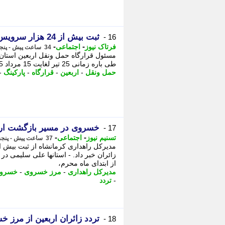
ثبت بیش از 24 هزار سرویس قرارگاه حمل ونقل اربعین در مرز خسروی
16 -
-
-
فرتاک نیوز
اجتماعی
34 ساعت پیش - پنجشنبه 15 مرداد 1405، 15:45
طی باره زمانی 25 تیر لغایت 15 مرداد 1405 خبر داد. - به گزارش فرتاک نیوز ، غلامرضا شهبازی،
حمل ونقل
-
اربعین
-
قرارگاه
-
پارکینگ
-
خسروی در مسیر بازگشت اربع
17 -
-
-
تسنیم نیوز
اجتماعی
37 ساعت پیش - پنجشنبه 15 مرداد 1405، 13:35
مدیرکل راهداری کرمانشاه از ثبت بیش ا
زائران خبر داد. - استانها علی سلیمی در 
از ابتدای ماه محرم،
مدیرکل راهداری
-
مرز خسروی
-
خسرو
-
تردد
تردد زائران اربعین از مرز 
18 -