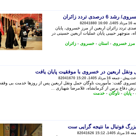
درصدی تردد زائران
82041880
ار کرمانشاه با اشاره به رشد 6 درصدی تردد زائران اربعین از مرز خسروی، پایان
اه، منوچهر حبیبی پایان عملیات اربعین حسینی در
مرز خسروی
-
استان
-
خسروی
-
زائران
ونقل اربعین در خسروی با موفقیت پایان یافت
82041670
سروی گفت: مأموریت ناوگان حمل ونقل اربعین پس از روزها خدمت بی وقفه 
زارش دفاع پرس از کرمانشاه، غلامرضا شهبازی ...
-
پایان
-
ناوگان
-
خدمت
زرگ فوتبال ما نتیجه گرایی ست
82041626