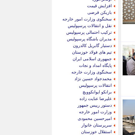
پویه آنلاین
افزایش قیمت
پیام نفت
بازیکن قرضی
تابناک
سخنگوی وزارت امور خارجه
تازه نیوز
نقل و انتقالات پرسپولیس
تبیان
ترکیب احتمالی پرسپولیس
تجارت نیوز
مدیران باشگاه پرسپولیس
تحریریه
دستیار گابریل کالدرون
ترابر نیوز
تیم های فولاد خوزستان
ترفندباز
جمهوری اسلامی ایران
تریبون اقتصاد
پایگاه امداد و نجات
تسنیم نیوز
سخنگوی وزارت خارجه
تک ناک
محمدجواد حسین نژاد
تکراتو
انتقالات پرسپولیس
توریسم آنلاین
برانکو ایوانکوویچ
تولید نیوز
علیرضا عنایت زاده
تیتر فوری
دستور رییس جمهور
تیکنا
وزارت امور خارجه
جاب ویژن
امیرحسین محمودی
جار نیوز
سرپرستان خانوار
جالبتر
استقلال خوزستان