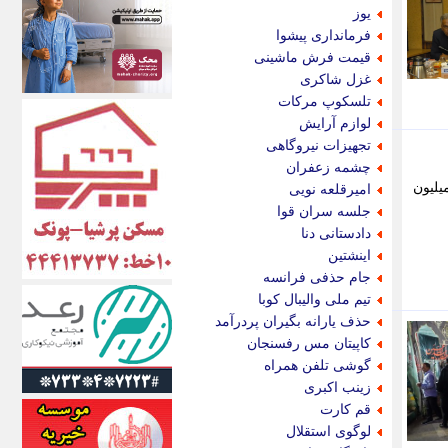
اکونیوز
یوز
الف
فرمانداری پیشوا
انتشار آنلاین
قیمت فرش ماشینی
اندیشه قرن
غزل شاکری
اندیشه معاصر
تلسکوپ مرکات
اندیشه ها
لوازم آرایش
انرژی پرس
تجهیزات نیروگاهی
ای استخدام
چشمه زعفران
ایتنا
یلیون
امیرقلعه نویی
ایراف
جلسه سران قوا
ایران آرت
دادستانی دنا
ایران آنلاین
اینشتین
ایران زندگی
جام حذفی فرانسه
ایران فوری
تیم ملی والیبال کوبا
ایرانی روز
حذف یارانه بگیران پردرآمد
ایرانیتال
کاپیتان مس رفسنجان
ایرنا
گوشی تلفن همراه
ایسکانیوز
زینب اکبری
ایسنا
قم کارت
ایکنا
لوگوی استقلال
ایلنا