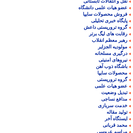
قل و انتقالات تابستانی
ضو هیات علمی دانشگاه
روش محصولات سایپا
ایگاه خبری تحلیلی
روه تروریستی داعش
قابت های لیگ برتر
هبر معظم انقلاب
ولودیه الجزایر
رگیری مسلحانه
یروهای امنیتی
اشگاه ذوب آهن
حصولات سایپا
روه تروریستی
ضو هیات علمی
بدیل وضعیت
دافع نساجی
دمت سربازی
ولید مقاله
یستگاه آخر
حمد قربانی
راسم عروسی