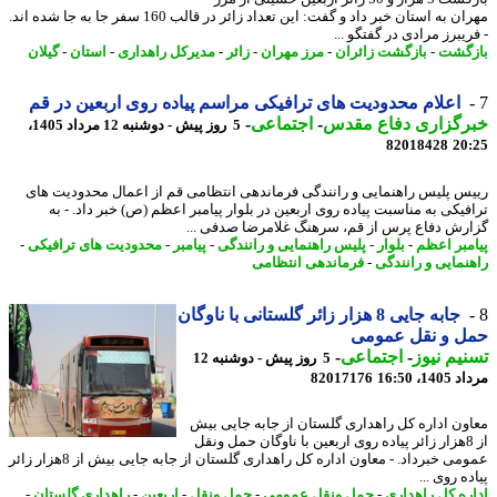
مهران به استان خبر داد و گفت: این تعداد زائر در قالب 160 سفر جا به جا شده اند.
یبرز مرادی در گفتگو ...
گشت
-
بازگشت زائران
-
مرز مهران
-
زائر
-
مدیرکل راهداری
-
استان
-
گیلان
اعلام محدودیت های ترافیکی مراسم پیاده روی اربعین در قم
رگزاری دفاع مقدس
-
اجتماعی
-
5 روز پیش - دوشنبه 12 مرداد 1405،
82018428
20
س پلیس راهنمایی و رانندگی فرماندهی انتظامی قم از اعمال محدودیت های
فیکی به مناسبت پیاده روی اربعین در بلوار پیامبر اعظم (ص) خبر داد. - به
رش دفاع پرس از قم، سرهنگ غلامرضا صدفی ...
مبر اعظم
-
بلوار
-
پلیس راهنمایی و رانندگی
-
پیامبر
-
محدودیت های ترافیکی
-
نمایی و رانندگی
-
فرماندهی انتظامی
جابه جایی 8 هزار زائر گلستانی با ناوگان
ل و نقل عمومی
یم نیوز
-
اجتماعی
-
5 روز پیش - دوشنبه 12
1، 16:50
82017176
ون اداره کل راهداری گلستان از جابه جایی بیش
از 8هزار زائر پیاده روی اربعین با ناوگان حمل ونقل
عمومی خبرداد. - معاون اداره کل راهداری گلستان از جابه جایی بیش از 8هزار زائر
ه روی ...
ره کل راهداری
-
حمل ونقل عمومی
-
حمل ونقل
-
اربعین
-
راهداری گلستان
-