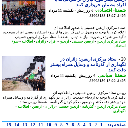
اد مطمئن خریداری کنند
نا
-
اقتصادی
-
6 روز پیش - یکشنبه 11 مرداد
82008188
1405
د مرکزی اربعین حسینی با صدور اطلاعیه ای
ام کرد: با توجه به وصول برخی گزارش ها از سوء استفاده بعضی افراد سودجو،
ید می شود در صورت نیاز به دینار، - شفقنا- ستاد مرکزی اربعین حسینی ...
د مرکزی اربعین
-
اربعین حسینی
-
اربعین
-
افراد
-
زائران
-
اطلاعیه
-
سوء
فاده
ستاد مرکزی اربعین: زائران در
داری از گذرنامه و وسایل همراه بیشتر
 کنند
نا
-
سیاسی
-
6 روز پیش - یکشنبه 11 مرداد
82008150
1405
س ستاد مرکزی اربعین حسینی در اطلاعیه ای
ید کرد: با توجه به ازدحام جمعیت، زائران در نگهداری از گذرنامه و وسایل همراه
 بیشتر دقت کنند و درصورت گم کردن گذرنامه، - شفقنا-رییس ستاد ...
د مرکزی اربعین
-
گذرنامه
-
اربعین حسینی
-
زائران
-
اربعین
-
اطلاعیه
-
داری
حه بعد
1
2
3
4
5
6
7
8
9
10
11
12
13
14
15