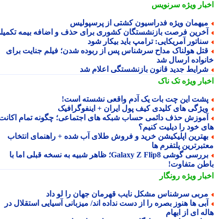
بار ویژه
سرنویس
یهمان ویژه فدراسیون کشتی از پرسپولیس
خرین فرصت بازنشستگان کشوری برای حذف و اضافه بیمه تکمیلی
ناتور آمریکایی: ترامپ باید بیکار شود
تل هولناک مداح سرشناس پس از ربوده شدن؛ فیلم جنایت برای
نواده ارسال شد
رایط جدید قانون بازنشستگی اعلام شد
بار ویژه
تک ناک
شت این چت بات یک آدم واقعی نشسته است!
یژگی های کلیدی کیف پول ایران + اینفوگرافیک
موزش حذف دائمی حساب شبکه های اجتماعی؛ چگونه تمام اکانت
ی خود را دیلیت کنیم؟
هترین اپلیکیشن خرید و فروش طلای آب شده + راهنمای انتخاب
تبرترین پلتفرم ها
بررسی گوشی Galaxy Z Flip8؛ ظاهر شبیه به نسخه قبلی اما با
طن متفاوت!
بار ویژه
رونگار
ربی سرشناس مشکل نایب قهرمان جهان را لو داد
بی ها هنوز بصره را از دست نداده اند/ میزبانی آسیایی استقلال در
ه ای از ابهام