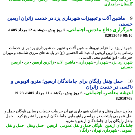
تان
-
راهداری
ماشین آلات و تجهیزات شهرداری یزد در خدمت زائران اربعین
ینی
رگزاری دفاع مقدس
-
اجتماعی
-
5 روز پیش - دوشنبه 12 مرداد 1405،
82013049
08
دار یزد از اعزام نیروها، ماشین آلات و تجهیزات شهرداری یزد برای خدمات
نی به زائرین اربعین اباعبدالله الحسین (ع) در پایانه های مرزی شلمچه و مهران
داد. - ابوالقاسم محی الدینی ...
داری یزد
-
شهردار
-
شهرداری
-
ماشین آلات
-
زائرین اربعین
-
یزد
-
اربعین
نی
حمل ونقل رایگان برای جاماندگان اربعین؛ مترو، اتوبوس و
سی در خدمت زائران
یشه معاصر
-
اجتماعی
-
6 روز پیش - یکشنبه 11 مرداد 1405، 19:23
82010
ون حمل ونقل و ترافیک شهرداری تهران جزییات خدمات رسانی ناوگان حمل و
 عمومی پایتخت در مراسم راهپیمایی جاماندگان اربعین را تشریح کرد. - حمل
 رایگان برای جاماندگان اربعین؛ مترو، ...
اندگان اربعین
-
ناوگان حمل و نقل عمومی
-
اربعین
-
حمل ونقل
-
حمل و نقل
ومی
-
شهرداری تهران
-
رایگان