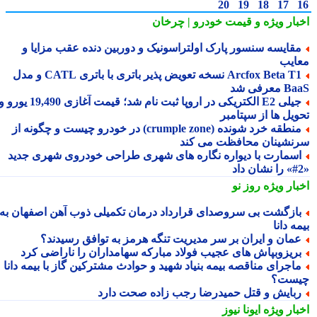
20
19
18
17
بار ویژه
و قیمت خودرو | چرخان
قایسه سنسور پارک اولتراسونیک و دوربین دنده عقب مزایا و
ایب
Arcfox Beta T1 نسخه تعویض پذیر باتری با باتری CATL و مدل
معرفی شد
جیلی E2 الکتریکی در اروپا ثبت نام شد؛ قیمت آغازی 19,490 یورو و
ویل ها از سپتامبر
منطقه خرد شونده (crumple zone) در خودرو چیست و چگونه از
نشینان محافظت می کند
سمارت با دیواره نگاره های شهری طراحی خودروی شهری جدید
بار ویژه
روز نو
ازگشت بی سروصدای قرارداد درمان تکمیلی ذوب آهن اصفهان به
ه دانا
مان و ایران بر سر مدیریت تنگه هرمز به توافق رسیدند؟
ریزوبپاش های عجیب فولاد مبارکه سهامداران را ناراضی کرد
اجرای مناقصه بیمه بنیاد شهید و حوادث مشترکین گاز با بیمه دانا
ست؟
بایش و قتل حمیدرضا رجب زاده صحت دارد
بار ویژه
ایونا نیوز