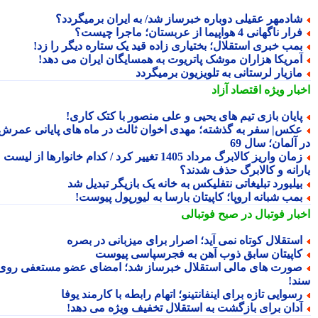
ادمهر عقیلی دوباره خبرساز شد/ به ایران برمیگردد؟
ار ناگهانی 4 هواپیما از عربستان؛ ماجرا چیست؟
مب خبری استقلال؛ بختیاری زاده قید یک ستاره دیگر را زد!
مریکا هزاران موشک پاتریوت به همسایگان ایران می دهد!
ازیار لرستانی به تلویزیون برمیگردد
بار ویژه
اقتصاد آزاد
ایان بازی تیم های یحیی و علی منصور با کتک کاری!
کس| سفر به گذشته؛ مهدی اخوان ثالث در ماه های پایانی عمرش
آلمان؛ سال 69
زمان واریز کالابرگ مرداد 1405 تغییر کرد / کدام خانوارها از لیست
رانه و کالابرگ حذف شدند؟
یلبورد تبلیغاتی نتفلیکس به خانه یک بازیگر تبدیل شد
مب شبانه اروپا؛ کاپیتان بارسا به لیورپول پیوست!
بار فوتبال در صبح فوتبالی
ستقلال کوتاه نمی آید؛ اصرار برای میزبانی در بصره
اپیتان سابق ذوب آهن به فجرسپاسی پیوست
ورت های مالی استقلال خبرساز شد؛ امضای عضو مستعفی روی
د!
سوایی تازه برای اینفانتینو؛ اتهام رابطه با کارمند یوفا
دان برای بازگشت به استقلال تخفیف ویژه می دهد!