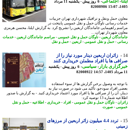
ا
-
اجتماعی
-
6 روز پیش - یکشنبه 11 مرداد
82008986
1405
ون حمل ونقل و ترافیک شهرداری تهران جزییات
ات رسانی ناوگان حمل و نقل عمومی پایتخت در
سم راهپیمایی جاماندگان اربعین را تشریح کرد. به گزارش ایلنا، محسن هرمزی
ون شهردار تهران، ...
اندگان اربعین
-
ناوگان حمل و نقل عمومی
-
مراسم جاماندگان اربعین
-
خدمات
نی
-
حمل و نقل عمومی
-
اربعین
-
حمل و نقل
زائران اربعین دینار مورد نیاز را از
فی ها یا افراد مطمئن خریداری کنند
گزاری بازار
-
سیاسی
-
6 روز پیش - یکشنبه
82008922
توجه به وصول برخی گزارش ها از سوء استفاده
ی افراد سودجو، تأکید می شود در صورت نیاز به
ار، آن را از صرافی ها یا افراد مورد اعتماد خریداری کنید. - به گزارش با صدور
ه شماره 13 توصیه کرد:
ران
-
ناوگان حمل و نقل عمومی
-
افراد
-
خریداری
-
اطلاعیه
-
حمل و نقل
ومی
-
صورت
تردد 4.4 میلیون زائر اربعین از مرزهای
ینی