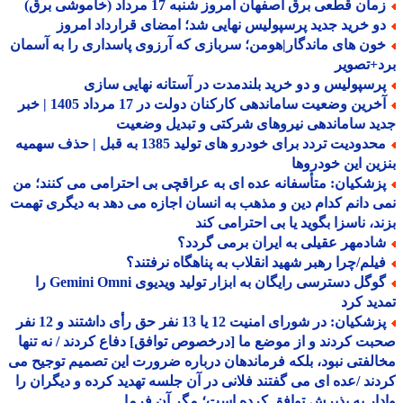
ان قطعی برق اصفهان امروز شنبه 17 مرداد (خاموشی برق)
و خرید جدید پرسپولیس نهایی شد؛ امضای قرارداد امروز
ون های ماندگار|هومن؛ سربازی که آرزوی پاسداری را به آسمان
+تصویر
رسپولیس و دو خرید بلندمدت در آستانه نهایی سازی
آخرین وضعیت ساماندهی کارکنان دولت در 17 مرداد 1405 | خبر
د ساماندهی نیروهای شرکتی و تبدیل وضعیت
محدودیت تردد برای خودرو های تولید 1385 به قبل | حذف سهمیه
ین این خودروها
زشکیان: متأسفانه عده ای به عراقچی بی احترامی می کنند؛ من
 دانم کدام دین و مذهب به انسان اجازه می دهد به دیگری تهمت
د، ناسزا بگوید یا بی احترامی کند
ادمهر عقیلی به ایران برمی گردد؟
یلم/چرا رهبر شهید انقلاب به پناهگاه نرفتند؟
گوگل دسترسی رایگان به ابزار تولید ویدیوی Gemini Omni را
ید کرد
پزشکیان: در شورای امنیت 12 یا 13 نفر حق رأی داشتند و 12 نفر
ت کردند و از موضع ما [درخصوص توافق] دفاع کردند / نه تنها
لفتی نبود، بلکه فرماندهان درباره ضرورت این تصمیم توجیح می
ند /عده ای می گفتند فلانی در آن جلسه تهدید کرده و دیگران را
ار به پذیرش توافق کرده است؛ مگر آن فرما