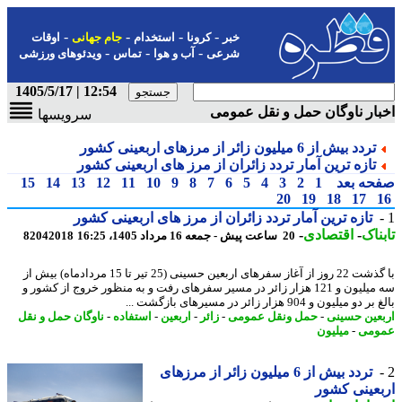
-
-
-
-
خبر
کرونا
استخدام
جام جهانی
اوقات
-
-
-
شرعی
آب و هوا
تماس
ویدئوهای ورزشی
12:54 | 1405/5/17
ار ناوگان حمل و نقل عمومی
سرویسها
تردد بیش از 6 میلیون زائر از مرزهای اربعینی کشور
تازه ترین آمار تردد زائران از مرز های اربعینی کشور
حه بعد
1
2
3
4
5
6
7
8
9
10
11
12
13
14
15
20
19
18
17
تازه ترین آمار تردد زائران از مرز های اربعینی کشور
ناک
-
اقتصادی
-
20 ساعت پیش - جمعه 16 مرداد 1405، 16:25
82042018
با گذشت 22 روز از آغاز سفرهای اربعین حسینی (25 تیر تا 15 مردادماه) بیش از
سه میلیون و 121 هزار زائر در مسیر سفرهای رفت و به منظور خروج از کشور و
و میلیون و 904 هزار زائر در مسیرهای بازگشت ...
عین حسینی
-
حمل ونقل عمومی
-
زائر
-
اربعین
-
استفاده
-
ناوگان حمل و نقل
ومی
-
میلیون
تردد بیش از 6 میلیون زائر از مرزهای
عینی کشور