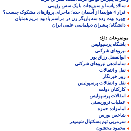
الاد پاستا و سبزیجات با یک سس رژیمی
اپیما از آسمان جده؛ ماجرای پروازهای مشکوک چیست؟
هره بهت زده سه بازیگر زن در مراسم یادبود مریم همتیان
انشگاه؛ پیشران دیپلماسی علمی ایران
ضوعات داغ:
اشگاه پرسپولیس
یروهای شرکتی
بوالفضل رزاق پور
اماندهی نیروهای شرکتی
قل و انتقالات
وز خبرنگار
قل و انتقالات پرسپولیس
ارکنان دولت
نتقالات پرسپولیس
ملیات تروریستی
مامزاده حمزه
اخص بورس
رمربی تیم بسکتبال شیمیدر
حمود محشون