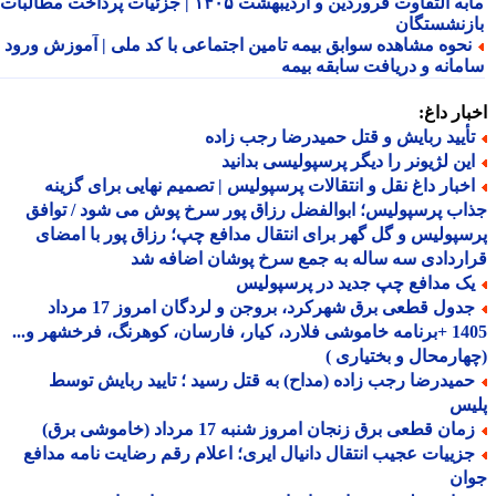
مابه التفاوت فروردین و اردیبهشت ۱۴۰۵ | جزئیات پرداخت مطالبات
زنشستگان
حوه مشاهده سوابق بیمه تامین اجتماعی با کد ملی | آموزش ورود به
مانه و دریافت سابقه بیمه
ار داغ:
أیید ربایش و قتل حمیدرضا رجب زاده
ین لژیونر را دیگر پرسپولیسی بدانید
خبار داغ نقل و انتقالات پرسپولیس | تصمیم نهایی برای گزینه
ب پرسپولیس؛ ابوالفضل رزاق پور سرخ پوش می شود / توافق
پولیس و گل گهر برای انتقال مدافع چپ؛ رزاق پور با امضای
ردادی سه ساله به جمع سرخ پوشان اضافه شد
ک مدافع چپ جدید در پرسپولیس
جدول قطعی برق شهرکرد، بروجن و لردگان امروز 17 مرداد
1405 +برنامه خاموشی فلارد، کیار، فارسان، کوهرنگ، فرخشهر و...
ارمحال و بختیاری )
میدرضا رجب زاده (مداح) به قتل رسید ؛ تایید ربایش توسط
یس
ان قطعی برق زنجان امروز شنبه 17 مرداد (خاموشی برق)
زییات عجیب انتقال دانیال ایری؛ اعلام رقم رضایت نامه مدافع
ان