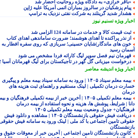
باقر خرازی» به دادگاه ویژه روحانیت احضار شد
یام پزشکیان در سالروز بمباران اتمی آمریکا علیه ژاپن
شدار شدید گرینلند به شرکت نفتی نزدیک به ترامپ
بار ویژه
تسنیم نیوز
بت قیمت کالا و خدمات در سامانه 124 الزامی شد
ز نذر پراکنده تا اهدای هوشمند؛ ضرورت ساماندهی اهدای کتاب
ون های ماندگار|شایان حسینی؛ سربازی که روی سفره افطار به
مان رسید
هرمان نیم فصل سوپر لیگ کاراته فردا مشخص می شود
رخواست میزبانی گل گهر در تاجیکستان برای لیگ قهرمانان آسیا 2
بار ویژه
اندیشه معاصر
بیمه معلم سیناد ۱۴۰۵ | ورود به سامانه سیناد بیمه معلم و پیگیری
ارت درمان تکمیلی | لینک مستقیم و راهنمای ثبت هزینه های
مان
بیمه معلم تکمیلی ۱۴۰۵ | آخرین خبر از بیمه تکمیلی فرهنگیان و بیمه
نا | شرایط، پوشش ها، هزینه و نحوه استفاده از بیمه درمان
هنگیان+ جدول وضعیت بیمه معلم تکمیلی ۱۴۰۵
دریافت فیش حقوقی بازنشستگان ۱۴۰۵ | مشاهده و دانلود فیش
وقی تامین اجتماعی با کد ملی | لینک ورود به سامانه فیش حقوقی
زنشستگان
انون بازنشستگان تامین اجتماعی | آخرین خبر از معوقات حقوق و