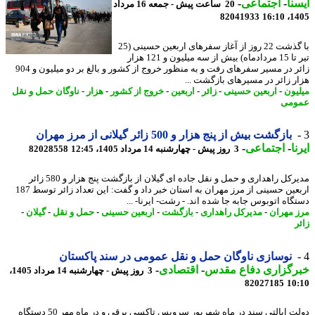
نا
-
اجتماعی
-
20 ساعت پیش - جمعه 16 مرداد
82041933
1405
با گذشت 22 روز از آغاز سفرهای اربعین حسینی (25
تیر تا 15 مردادماه) بیش از سه میلیون و 121 هزار
زائر در مسیر سفرهای رفت و به منظور خروج از کشور و بالغ بر دو میلیون و 904
ر زائر در مسیرهای بازگشت ...
یون
-
اربعین حسینی
-
زائر
-
اربعین
-
خروج از کشور
-
هزار
-
ناوگان حمل و نقل
ومی
بازگشت بیش از پنج هزار و 500 زائر گیلانی از مرز مهران
ا
-
اجتماعی
-
3 روز پیش - چهارشنبه 14 مرداد 1405، 12:45
82028558
مدیرکل راهداری و حمل و نقل جاده ای گیلان از بازگشت پنج هزار و 580 زائر
اربعین حسینی از مرز مهران به استان خبر داد و گفت: این تعداد زائر توسط 187
گاه اتوبوس جابه جا شده اند. - رشت- ایرنا- ...
 مهران
-
مدیرکل راهداری
-
بازگشت
-
اربعین حسینی
-
حمل و نقل
-
گیلان
-
نوسازی ناوگان حمل و نقل عمومی در سند پاکستان
رگزاری دفاع مقدس
-
اقتصادی
-
3 روز پیش - چهارشنبه 14 مرداد 1405،
82027185
10
دولت ایالتی سند در ماه شهریور سرویس تاکسی برقی و در ماه مهر 50 دستگاه