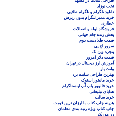
احی سایت در مشهد
 نوزاد
لود تلگرام و تلگرام طلایی
د ممبر تلگرام بدون ریزش
اری
شگاه لوله و اتصالات
 زنده جام جهانی
مت طلا دست دوم
ر اچ پی
ره وین تک
ت دلار امروز
زش ارز دیجیتال در تهران
ت بار
رین طراحی سایت یزد
د مانیتور استوک
د فالوور پاپ آپ اینستاگرام
یای تبلیغاتی
ید سالت
نه چاپ کتاب با ارزان ترین قیمت
 کتاب ویژه رتبه بندی معلمان
موزیک