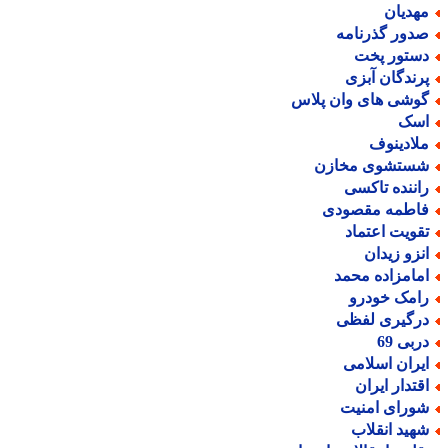
هدیان
دور گذرنامه
ستور پخت
رندگان آبزی
وشی های وان پلاس
سک
لادینوف
ستشوی مخازن
اننده تاکسی
اطمه مقصودی
قویت اعتماد
نزو زیدان
مامزاده محمد
امک خودرو
رگیری لفظی
ربی 69
یران اسلامی
قتدار ایران
ورای امنیت
هید انقلاب