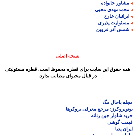
شاور خانواده
حمدمهدی محبی
یرانیان خارج
سئولیت پذیری
مس آذر قزوین
نسخه اصلی
مه حقوق این سایت برای قطره محفوظ است. قطره مسئولیتی
در قبال محتوای مطالب ندارد.
ه باحال مگ
وبروکرز: مرجع معرفی بروکرها
د شلوار جین زنانه
مت گوشی
ان پدیا