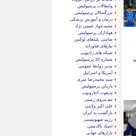
پویه آنلاین
وانتقالات پرسپولیس
پیام نفت
بزرگسالان پرسپولیس
تابناک
درمان و آموزش پزشکی
تازه نیوز
محمدجواد حسین نژاد
تبیان
هواداران پرسپولیس
تجارت نیوز
شاسی بلندهای لوکس
تحریریه
نیازهای فناورانه
ترابر نیوز
شبکه های رادیویی
ترفندباز
شماره 10 پرسپولیس
م
تریبون اقتصاد
مدیر روابط عمومی
تسنیم نیوز
آمریکا و اسراییل
تک ناک
سید محمدرضا میری
تکراتو
بازیکن پرسپولیس
توریسم آنلاین
یدیعوت آحارونوت
تولید نیوز
تیم نیروی زمینی
تیتر فوری
علی اکبر ولایتی
تیکنا
بازگشت به ایران
جاب ویژن
رژیم صهیونیستی
جار نیوز
اسناد بالادستی
جالبتر
بازارهای جهانی