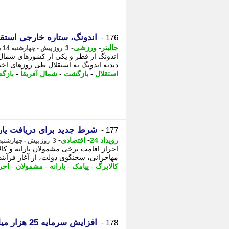
اندونگ، ستاره خارجی استقل
176 -
-
-
جالبتر
ورزشی
3 روز پیش - چهارشنبه 14 مرداد 1405، 10:32
اندونگ از قطر و یکی از کشورهای شمال آ
دیدیه اندونگ به استقلال طی روزهای اخی
استقلال
-
بازگشت
-
شمال آفریقا
-
بازگش
شرط جدید برای دریافت یارا
177 -
-
-
رویداد 24
اقتصادی
3 روز پیش - چهارشنبه 14 مرداد 1405، 10:32
مهاجرانی، سخنگوی دولت، از آغاز فرآیند
کالابرگ
-
پیامک
-
یارانه
-
مشمولان
-
احر
افزایش سرما
178 -