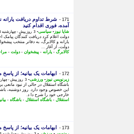
شرط تداوم دریافت یارانه نق
171 -
آمده، فوری اقدام کنید
-
-
شایا نیوز
سیاسی
3 روز پیش - چهارشنبه 14 مرداد 1405، 11:16
دولت اعلام کرد دریافت کنندگان پیامک ا
یارانه و کالابرگ، به دفاتر منتخب پیشخ
دولت، از آغاز ...
کالابرگ
-
یارانه
-
پیشخوان
-
دولت
-
مراج
ابهامات یک بیانیه؛ از پاسخ م
172 -
-
-
زیرنویس نیوز
ورزشی
3 روز پیش - چهارشنبه 14 مرداد 1405، 11:08
باشگاه استقلال در حالی از نبود مانعی ب
این خصوص وجود دارد. روز دوشنبه، باشگا
خارجی خود را شرح دا د.
استقلال
-
باشگاه استقلال
-
باشگاه
-
بیانی
ابهامات یک بیانیه؛ از پاسخ م
173 -
-
-
رونویس
ورزشی
3 روز پیش - چهارشنبه 14 مرداد 1405، 10:58