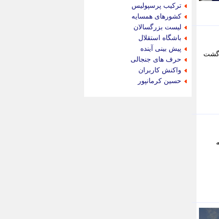
جام جم
ترکیب پرسپولیس
جدید پرس
کشورهای همسایه
جماران
لیست بزرگسالان
جوان ایرانی
باشگاه استقلال
جهان مانا
پیش بینی آینده
ازگشت
جهان نگر
حرف های جنجالی
جهان نیوز
واکنش کاربران
چطور
حسین کرمانپور
چمپیونات
چمدون
چه خبر
حادثه 24
حرف تو
حوادث پلاس
رویداد24 فاطمه
حوزه نیوز
خبر آنلاین
خبر جنوب
خبر سیاسی
خبر گردون
خبر ورزشی
خبرجو