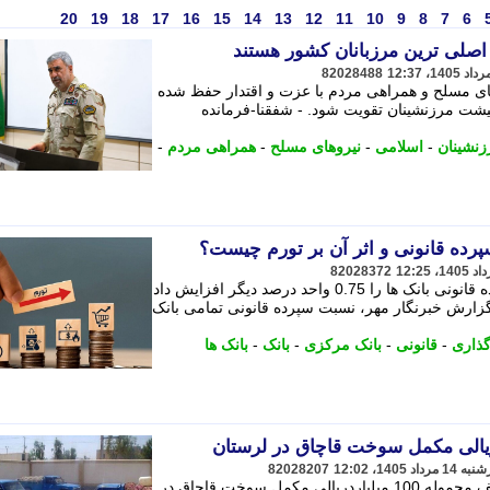
20
19
18
17
16
15
14
13
12
11
10
9
8
7
6
اصلی ترین مرزبانان کشور هستند
82028488
ی مسلح و همراهی مردم با عزت و اقتدار حفظ شده
یشت مرزنشینان تقویت شود. - شفقنا-فرمانده
زنشینان
-
اسلامی
-
نیروهای مسلح
-
همراهی مردم
-
82028372
بانک مرکزی در مرحله دوم، نسبت سپرده قانونی بانک ها را 0.75 واحد درصد دیگر افزایش داد
گزارش خبرنگار مهر، نسبت سپرده قانونی تمامی بانک
ذاری
-
قانونی
-
بانک مرکزی
-
بانک
-
بانک ها
82028207
جانشین فرمانده انتظامی لرستان از کشف محموله 100 میلیاردریالی مکمل سوخت قاچاق در