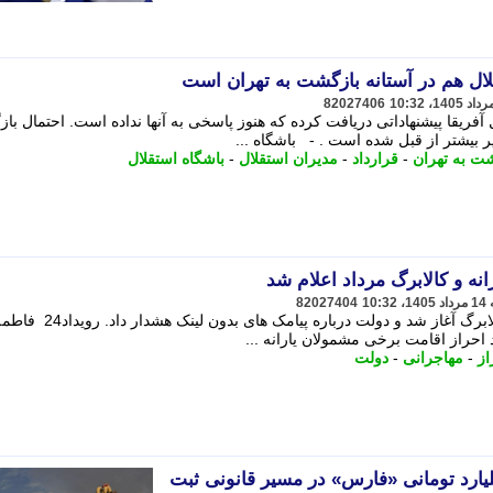
ال هم در آستانه بازگشت به تهران است
82027406
فریقا پیشنهاداتی دریافت کرده که هنوز پاسخی به آنها نداده است. احتمال ب
ر بیشتر از قبل شده است . - باشگاه ...
ت به تهران
-
قرارداد
-
مدیران استقلال
-
باشگاه استقلال
نه و کالابرگ مرداد اعلام شد
82027404
احراز اقامت برخی مشمولان یارانه و کالابرگ آغاز شد و دولت درباره پیامک های بدون لینک هشدار داد. 
 احراز اقامت برخی مشمولان یارانه ...
از
-
مهاجرانی
-
دولت
یه 25 هزار میلیارد تومانی «فارس» در مسیر قانونی ثبت