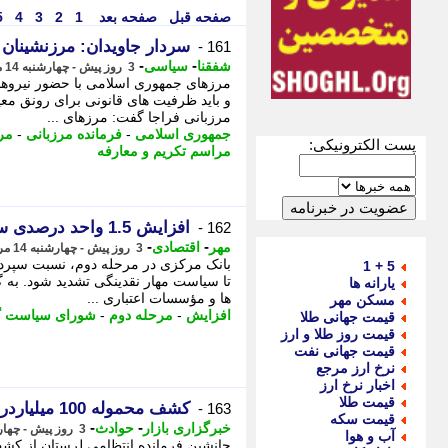
صفحه قبل
صفحه بعد
1
2
3
4
5
سردار جاویدان: مرزنشینان 
161 -
-
-
شفقنا
سیاسی
3 روز پیش - چهارشنبه 14 مرداد 1405، 12:37
مرزهای جمهوری اسلامی با حضور نیروها
و باید ظرفیت های قانونی برای رونق مع
مرزبانی فراجا گفت: مرزهای ...
جمهوری اسلامی
-
فرمانده مرزبانی
-
مر
پست الکترونیکی:
مراسم تکریم و معارفه
افزایش 1.5 واحد درصدی سپرده قانونی و اثر آن بر تورم چیست؟
162 -
-
-
مهر
اقتصادی
3 روز پیش - چهارشنبه 14 مرداد 1405، 12:25
5 + 1
تا سیاست مهار نقدینگی تشدید شود. به 
یارانه ها
ها و مؤسسات اعتباری ...
مسکن مهر
افزایش
-
مرحله دوم
-
شورای سیاست گ
قیمت جهانی طلا
قیمت روز طلا و ارز
قیمت جهانی نفت
نرخ ارز مرجع
اخبار نرخ ارز
قیمت طلا
کشف محموله 100 میلیاردریالی مکمل سوخت قاچاق در لرستان
163 -
قیمت سکه
-
-
خبرگزاری بازار
حوادث
3 روز پیش - چهارشنبه 14 مرداد 1405، 12:02
آب و هوا