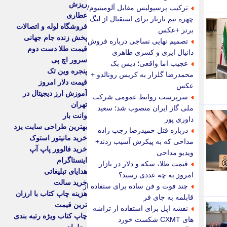
ریزش
ترکیب پرسپولیس مقابل آلومینیوم/
عطاری
چهره تیم تارتار برای استقبال از لیگ
فروشگاه لوله و اتصالات
برتر +عکس
پخش زنده جام جهانی
تصمیم نهایی نساجی درباره فروش
قیمت طلا دست دوم
دانیال ایری و کسری طاهری
سرور اچ پی
عجیب اما واقعی؛ دیس بک
پنجره وین تک
محمدرضا گلزار به کریس رونالدو +
قیمت دلار امروز
عکس
آموزش ارز دیجیتال در
سرپرست روابط عمومی شرکت
تهران
ملی گاز ایران منصوب شد؛ سعید
وانت بار
داوری پور
بهترین طراحی سایت یزد
درباره قتل حمیدرضا رجب زاده
خرید مانیتور استوک
مداحی که به پیکرش آسیب زدند+
خرید فالوور پاپ آپ
ویدیو مداحی
اینستاگرام
قیمت طلا، سکه و دلار در بازار
هدایای تبلیغاتی
امروز به چه عددی رسید؟
خرید سالت
چند فوت و فن ساده برای ستفاده از
هزینه چاپ کتاب با ارزان
قابلمه به جای فر
ترین قیمت
نقشه اپل برای استفاده از تراشه
چاپ کتاب ویژه رتبه بندی
های CXMT شکست خورد