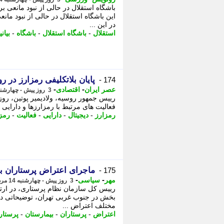
باشگاه استقلال در حالی از نبود مانعی ب
این باشگاه استقلال در حالی از نبود مان
در این ...
استقلال
-
باشگاه استقلال
-
باشگاه
-
بیانی
پایان بلاتکلیفی رمزارز در ر
174 -
-
-
عصر ایران
اقتصادی
3 روز پیش - چهارشنبه 14 مرداد 1405، 10:35
رییس جمهور روسیه، ولادیمیر پوتین، رو
فعالیت های مرتبط با رمزارزها و دارایی ه
رمزارز
-
دیجیتال
-
دارایی
-
فعالیت
-
رمزا
ماجرای اعتراض پرستاران 
175 -
-
-
مهر
سیاسی
3 روز پیش - چهارشنبه 14 مرداد 1405، 10:35
رییس کل سازمان نظام پرستاری، در ارتب
بخش در جنوب غربی تهران، توضیحاتی داد. -
مختلف اعتراض ...
اعتراض
-
پرستاران
-
بیمارستان
-
پرستار