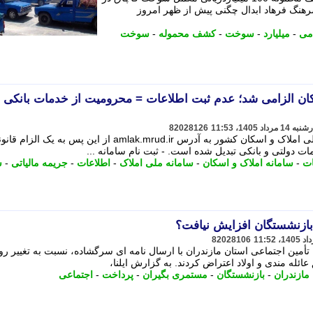
 سرهنگ فرهاد ابدال چگنی پیش از ظهر امروز
امی
-
میلیارد
-
سوخت
-
کشف محموله
-
سوخت
کان الزامی شد؛ عدم ثبت اطلاعات = محرومیت از خدمات بانکی 
82028126
ثبت اطلاعات محل سکونت در سامانه ملی املاک و اسکان کشور به آدرس amlak.mrud.ir از این پس به یک 
 دولتی و بانکی تبدیل شده است. - ثبت نام سامانه ...
ات
-
سامانه املاک و اسکان
-
سامانه ملی املاک
-
اطلاعات
-
جریمه مالیاتی
-
س
 بازنشستگان افزایش نیافت؟
82028106
مین اجتماعی استان مازندران با ارسال نامه ای سرگشاده، نسبت به تغییر روی
له مندی و اولاد اعتراض کردند. به گزارش ایلنا،
مازندران
-
بازنشستگان
-
مستمری بگیران
-
پرداخت
-
اجتماعی