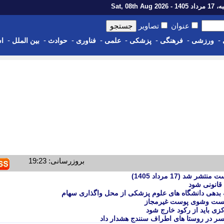
1 - Sat, 08th Aug 2026
عنوان
تصاویر
-
-
-
-
-
-
-
-
ورزشی
فرهنگی
پزشکی
علمی
فناوری
حوادث
بین الملل
اس
بروزرسانی: 19:23
 (17 مرداد 1405)
قانونی شود
بدهی دانشگاه های علوم پزشکی از محل واگذاری سهام
 شست وشوی پوست غیرمجاز
ی باید از رکود خارج شود
یسر در روستا های اطراف سنندج هشدار داد