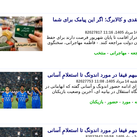
دی و کالابرگ؛ اگر این پیامک برای شما
82027817
حراز اقامت تا پایان شهریور فرصت دارند برای حفظ
وان دولت مراجعه کنند. - فاطمه مهاجرانی، سخنگوی
عه
-
مهاجرانی
-
منتخب
بهم فیفا در مورد اندونگ تا استعلامِ آسانی
82027753
رای ادامه حضور اندونگ و آسانی گفته که ابهاماتی در
ه استقلال در بیانیه ای، آخرین وضعیت بازیکنان
ه
-
مورد
-
حضور
-
بازیکنان
بهم فیفا در مورد اندونگ تا استعلامِ آسانی
82027642