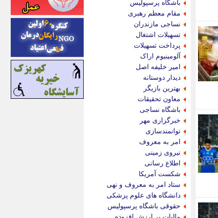
باشگاه پرسپولیس
اینتیتر
مقام معظم رهبری
ایونا نیوز
نساجی مازندران
بازتاب آنلاین
تسهیلات اشتغال
باشگاه خبرنگاران
پرداخت تسهیلات
باغستان نیوز
آلومینیوم اراک
بامبوک
امیر خلیفه اصل
ببین و بخون
دیدار دوستانه
بدینسان
بهترین بازیگر
بنکر
معاون تحقیقات
بیت ران
باشگاه نساجی
پارس فوتبال
خبرگزاری مهر
پارسینه
توانمندسازی
پارسینه پلاس
امر به معروف
پاز آنلاین
نیروی زمینی
پاس گل
اطلاع رسانی
پانا
شکست آمریکا
پرتو نیوز
ستاد امر به معروف و نهی
پرسون
دانشگاه های علوم پزشکی
پنجره نیوز
حقوقی باشگاه پرسپولیس
پویامگ
مالیات بر ارزش افزوده