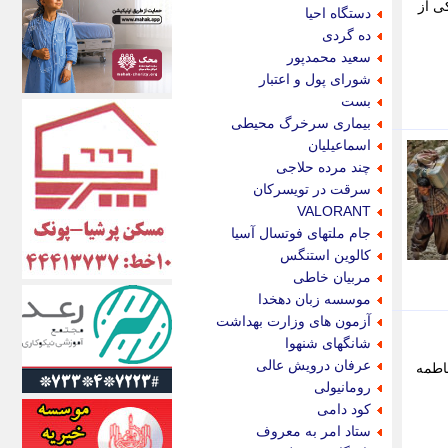
اکونیوز
ی از
دستگاه احیا
الف
ده گردی
انتشار آنلاین
سعید محمدپور
اندیشه قرن
شورای پول و اعتبار
اندیشه معاصر
بست
اندیشه ها
بیماری سرخرگ محیطی
انرژی پرس
اسماعیلیان
ای استخدام
چند مرده حلاجی
ایتنا
سرقت در تویسرکان
ایراف
VALORANT
ایران آرت
جام ملتهای فوتسال آسیا
ایران آنلاین
کالوین استنگس
ایران زندگی
مربیان خاطی
ایران فوری
موسسه زبان دهخدا
ایرانی روز
آزمون های وزارت بهداشت
ایرانیتال
شانگهای شنهوا
ایرنا
عرفان درویش عالی
فاطمه
ایسکانیوز
رومانیولی
ایسنا
کود دامی
ایکنا
ستاد امر به معروف
ایلنا