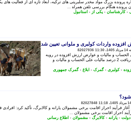
ره پرونده بزرگ مواد مخدر سلبریتی های ترکیه، ابعاد تازه ای از فعالیت های یک
پرونده هنگام بررسی تلفن همراه ...
-
کارشناسان
-
یکی از
-
استانبول
افزوده واردات کولبری و ملوانی تعیین شد
82027936
رصد مالیات علی الحساب و مالیات و عوارض ارزش افزوده در رویه
های کولبری را ابلاغ کرد. - گمرک ایران دریافت 2 درصد مالیات علی الحساب و مالیات و
وده
-
کولبری
-
گمرک
-
ابلاغ
-
گمرک جمهوری
شود؟
82027848
از فرآیند احراز اقامت برخی مشمولان یارانه و کالابرگ، تأکید کرد: افرادی 
آیند احراز اقامت برخی مشمولان ...
دولت
-
یارانه
-
کالابرگ
-
مشمولان
-
اطلاع رسانی