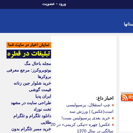
-
ورود
عضویت
تانها
مجله باحال مگ
یوتوبروکرز: مرجع معرفی
بروکرها
خرید شلوار جین زنانه
قیمت گوشی
ایران پدیا
اخبار داغ:
طراحی سایت در مشهد
چپ استقلال، پرسپولیسی
تخت نوزاد
است(عکس) | ورزش سه
دانلود تلگرام و تلگرام
خرید بعدی پرسپولیس بست!
طلایی
عکس| چهره «نیکی کریمی» در 20
خرید ممبر تلگرام بدون
سالگی در سال 1370