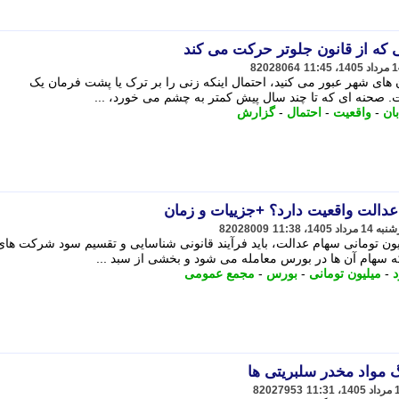
ی که از قانون جلوتر حرکت می کند
82028064
 های شهر عبور می کنید، احتمال اینکه زنی را بر ترک یا پشت فرمان یک
ت. صحنه ای که تا چند سال پیش کمتر به چشم می خورد، ...
بان
-
واقعیت
-
احتمال
-
گزارش
82028009
ررسی صحت خبر واریز سود 3 میلیون تومانی سهام عدالت، باید فرآیند قانونی شناسایی و تقسیم سود شرکت ها
سهام آن ها در بورس معامله می شود و بخشی از سبد ...
د
-
میلیون تومانی
-
بورس
-
مجمع عمومی
گ مواد مخدر سلبریتی ها
82027953