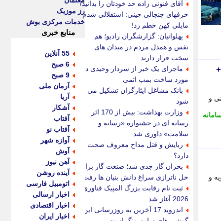
معلمان
آقای فنونی زاده حد خودتان را بدانید/
رز موزیک
حرفهای جنجالی چینی: استقلالی شدم
خدمات مرکزی بوش
مایلی کهن خطم زد!
منابع خبری
پهلوانیان: گزارشگران رادیو؛ هم
نفس و همدل مردم در میدان های
55 آنلاین
سخت قرار دارند
6 صبح
ماجرای یک خبر از سردار وحیدی در
+
9 صبح
مورد ساخت بمب اتمی
آرمان ملی
بانک مشاغل ایثارگران تشکیل می
آریا
الزام قانونی و
شود
آشکار
وزارت بهداشت: بیش از 170 اثر
امانه
آفتاب
رسانه ای در جشنواره «رسانه و
آفتاب نو
سلامت» داوری شد
آوازه شهر
ربایش و قتل مداح معروف صحت
آوش
دارد؟
آهن نیوز
بحران گاز جدی شد؛ صنعت گاز برای
آینده روشن
ه و
حل ناترازی سراغ دانش بنیان ها رفت
اتومبیل فارسی
ثبت نام رقابت بزرگ المپیک فناوری
اخبار ارسالی
2026 آغاز شد
اخبار اقتصادی
اندروید 17 آخرین به روزرسانی این
اخبار ایران
گوشی های سامسونگ است