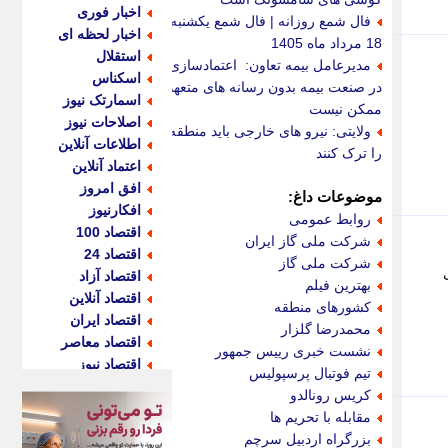
اخبار فوری
فال شمع روزانه | فال شمع یکشنبه
اخبار لحظه ای
18 مرداد ماه 1405
استقلال
مدیرعامل بیمه تعاون: اعتمادسازی
اسکناس
در صنعت بیمه بدون رسانه های متعهد
اسمارتک نیوز
ممکن نیست
اصلاحات نیوز
ولایتی: نیرو های خارجی باید منطقه
اطلاعات آنلاین
را ترک کنند
اعتماد آنلاین
افق امروز
موضوعات داغ:
افکارنیوز
روابط عمومی
اقتصاد 100
شرکت ملی گاز ایران
اقتصاد 24
شرکت ملی گاز
ی
اقتصاد آزاد
بهترین فیلم
اقتصاد آنلاین
کشورهای منطقه
اقتصاد ایران
محمدرضا گلزار
اقتصاد معاصر
نشست خبری رییس جمهور
اقتصاد نیوز
تیم فوتبال پرسپولیس
اکو ایران
کریس رونالدو
اکوفارس
مقابله با تحریم ها
اکونگار
بزرگراه اردبیل سرچم