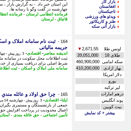
بازار کار
این استان خبر داد. - به گزارش بازار ،
افغانستان
چهارشنبه در گفت وگو با رسانه ها،
تاجیکستان
فرمانده انتظامی لرستان
-
فرمانده انتظ
ویدئو های ورزشی
قاچاق
-
لرستان
طنز و کاریکاتور
بازار آتی سکه
ثبت نام سامانه املاک و اس
164 -
جریمه مالیاتی
اونس طلا
2,671.55
▼
-
-
اندیشه معاصر
اقتصادی
3 روز پیش - چهارشنبه 14 مرداد 1405، 11:53
طلای 18
39,051,000
سکه امامی
460,900,000
شرط اصلی برای دریافت بسیاری از خدمات
بهار ازادی
410,200,000
سامانه ملی املاک و اسکان
-
ثبت اطلاع
دلار امریکا
یورو
لیر ترکیه
درهم امارات
چرا حق اولاد و عائله مندیِ
165 -
-
-
پوند انگلیس
ایلنا
اقتصادی
3 روز پیش - چهارشنبه 14 مرداد 1405، 11:52
جمعی از بازنشستگان و مستمری بگیران تأ
بیت کویین
اعمال محدودیت در پرداخت افزایش حق عائ
بیشتر + کد نمایش
تأمین اجتماعی
-
حق عائله مندی
-
استان 