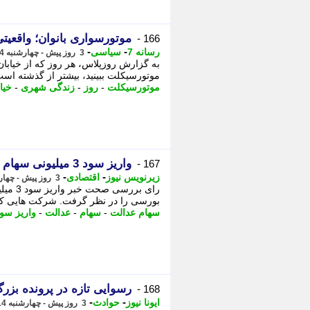
موتورسواری بانوان؛ واقعیت
166 -
-
-
رسانه 7
سیاسی
3 روز پیش - چهارشنبه 14 مرداد 1405، 11:45
به گزارش روزپلاس، هر روز که از خیابان
موتورسیکلت ببینید، بیشتر از گذشته اس
موتورسیکلت
-
روز
-
زندگی شهری
-
خیا
واریز سود 3 میلیونی سهام عدالت واقعیت دارد؟ +جزییات و زمان
167 -
-
-
زیرنویس نیوز
اقتصادی
3 روز پیش - چهارشنبه 14 مرداد 1405، 11:38
رای ب
بورسی را در نظر گرفت. شرکت هایی که 
سهام عدالت
-
سهام
-
عدالت
-
واریز سو
رسوایی تازه در پرونده بزر
168 -
-
-
ایونا نیوز
حوادث
3 روز پیش - چهارشنبه 14 مرداد 1405، 11:31