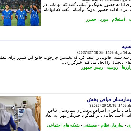
رای ادامه حضور اندونگ و آسانی گفته که ابهاماتی در
عی برای ادامه حضور اندونگ و آسانی گفته که ابهاماتی
ه
-
استعلام
-
مورد
-
حضور
وسیه
82027427
ز سه شنبه، قانونی را امضا کرد که نخستین چارچوب جامع این کشور برای تنظی
ای دیجیتال را ایجاد می کند. خبرگزاری ...
رزها
-
روسیه
-
رییس جمهور
بیمارستان فیاض بخش
82027426
اط با ماجرای اعتراض پرستاران بیمارستان قیاض
 احمد نجاتیان، در گفتگو با خبرنگار مهر، به ابعاد
ی
-
سازمان نظام
-
معیشتی
-
شبکه های اجتماعی