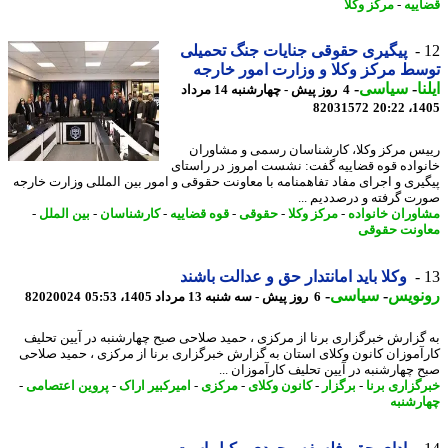
ییه
-
مرکز وکلا
پیگیری حقوقی جنایات جنگ تحمیلی
ط مرکز وکلا و وزارت امور خارجه
ا
-
سیاسی
-
4 روز پیش - چهارشنبه 14 مرداد
82031572
1405
س مرکز وکلا، کارشناسان رسمی و مشاوران
واده قوه قضاییه گفت: نشست امروز در راستای
یری و اجرای مفاد تفاهمنامه با معاونت حقوقی و امور بین المللی وزارت خارجه
ت گرفته و درصددیم ...
وران خانواده
-
مرکز وکلا
-
حقوقی
-
قوه قضاییه
-
کارشناسان
-
بین الملل
-
ونت حقوقی
وکلا باید امانتدار حق و عدالت باشند
نویس
-
سیاسی
-
6 روز پیش - سه شنبه 13 مرداد 1405، 05:53
82020024
گزارش خبرگزاری برنا از مرکزی ، حمید صلاحی صبح چهارشنبه در آیین تحلیف
آموزان کانون وکلای استان به گزارش خبرگزاری برنا از مرکزی ، حمید صلاحی
 چهارشنبه در آیین تحلیف کارآموزان ...
گزاری برنا
-
برگزار
-
کانون وکلای
-
مرکزی
-
امیرکبیر اراک
-
پروین اعتصامی
-
رشنبه