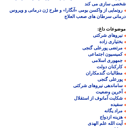
صی سازی می کند
ونمایی از واکسن بومی «آنگارا» و طرح ژن درمانی و ویروس
انی سرطان های صعب العلاج
ضوعات داغ:
یروهای شرکتی
ختیاری زاده
رتضی پورعلی گنجی
میسیون اجتماعی
مهوری اسلامی
ارکنان دولت
طالبات گندمکاران
ورعلی گنجی
اماندهی نیروهای شرکتی
خرین وضعیت
کایت آمانوف از استقلال
فیده
راد یگانه
زینه ازدواج
یت الله علم الهدی