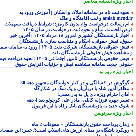
بار ویژه
اندیشه معاصر
حوه ثبت نام در سامانه املاک و اسکان | آموزش ورود به
amlak.mr و ثبت اقامتگاه و ملک
م رسالت درخواست وام بدون کارمزد؛ شرایط دریافت تسهیلات
ض الحسنه، مبلغ و نحوه ثبت درخواست در سال ۱۴۰۵
اخبار بازنشستگان کشوری امروز ۱۸ مرداد ۱۴۰۵ | آخرین خبر
وق، فیش حقوقی، احکام و متناسب سازی بازنشستگان
فیش حقوقی بازنشستگان شرکت نفت ۱۴۰۵ | ورود به سامانه سما
مشاهده فیش حقوقی بازنشستگان نفت
فیش حقوقی بازنشستگان تامین اجتماعی ۱۴۰۵ | نحوه دریافت فیش
وقی جدید، سامانه مشاهده فیش و جزئیات افزایش حقوق
بار ویژه
روز نو
گوش در 9 سالگی و در کنار خوانندگان مشهور دهه 30
ظفرالدین شاه با درباریان و یک سگ در شکارگاه
دای احترام ویژه دی پل به پدر مسی!
غییر چهره فرزانه کابلی، مادر علی کوچولو بعد 4 دهه
وک جدید به بازنشستگان بانک رفاه با این فرمول
بار ویژه
سرنویس
مان پرداخت حقوق بازنشستگان + معوقات 2 ماه
ویکرد باشگاه بر مبنای ارزش های انقلاب است؛/ خیبر: این صفحات
طی به ما ندارند!