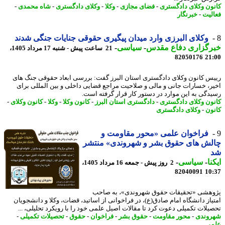
ون وکلای دادگستری
-
فضای مجازی
-
وکلا
-
وکلای دادگستری
-
شاه محمدی
-
لیت
-
خبرنگار
وکلای البرزی وارد میدان پیگیری حقوقی جنایات جنگی شدند
رگزاری دفاع مقدس
-
سیاسی
-
21 ساعت پیش - شنبه 17 مرداد 1405،
82050176
21
س کانون وکلای دادگستری استان البرز گفت: بررسی ابعاد حقوقی جنگ های
ر، خسارات جانی و مالی و صلاحیت مراجع قضایی داخلی و بین المللی برای
دگی به این موارد در دستور کار قرار گرفته است.
ون وکلای دادگستری
-
دادگستری استان البرز
-
کانون وکلا
-
وکلا
-
کانون وکلای
-
ون
-
وکلای دادگستری
فراخوان علمی «محور مقاومت و
لش های حقوق بشر و شهروندی» منتشر
نا
-
سیاسی
-
2 روز پیش - جمعه 16 مرداد 1405،
82040091
10
هشی «تحقیقات حقوق شهروندی»، به صاحب
یاز دانشگاه امام صادق(ع)، در فراخوانی از اساتید، قضات، وکلا و دانشجویان
یلات تکمیلی دعوت کرد تا مقالات اصیل علمی خود را با رویکرد تحلیلی، ...
وندی
-
محور مقاومت
-
حقوق بشر
-
فراخوان
-
حقوق
-
تحصیلات تکمیلی
-
ی