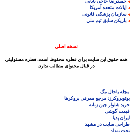
میدرضا حاجی بابایی
یالات متحده آمریکا
ازمان پزشکی قانونی
ازیکن سابق تیم ملی
نسخه اصلی
مه حقوق این سایت برای قطره محفوظ است. قطره مسئولیتی
در قبال محتوای مطالب ندارد.
ه باحال مگ
وبروکرز: مرجع معرفی بروکرها
د شلوار جین زنانه
مت گوشی
ان پدیا
احی سایت در مشهد
 نوزاد