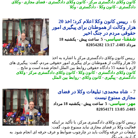
ون وکلای دادگستری مرکز
-
کانون وکلای دادگستری
-
فضای مجازی
-
وکلای
گستری
-
کانون وکلا
-
دادگستری
-
وکلا
رییس کانون وکلا اعلام کرد؛ اخذ 20
ر وکالت از هموطنان برای پیگیری امور
قی مردم در جنگ اخیر
نا
-
سیاسی
-
5 ساعت پیش - یکشنبه 18
1، 13:17
82054282
س کانون وکلای دادگستری مرکز با اشاره به اخذ
2 هزار وکالت از هموطنان برای پیگیری امور حقوقی مردم، گفت: پیگیری های
ادگاه حقوقی روابط بین الملل انجام شده است و نتایج ...
ون وکلای دادگستری
-
کانون وکلا
-
کانون وکلای دادگستری مرکز
-
وکلای
گستری
-
پیگیری
-
کانون وکلای
-
روابط بین الملل
شاه محمدی: تبلیغات وکلا در فضای
ازی ممنوع نیست
ر
-
سیاسی
-
5 ساعت پیش - یکشنبه 18 مرداد
82054171
1405
س کانون وکلای دادگستری مرکز، با تأکید بر اینکه
لیت وکلا در فضای مجازی نباید ممنوع شود، گفت:
یغات در حرفه وکالت باید در چارچوب ضوابط و عرف حرفه ای انجام شود. به
رش خبرنگار ...