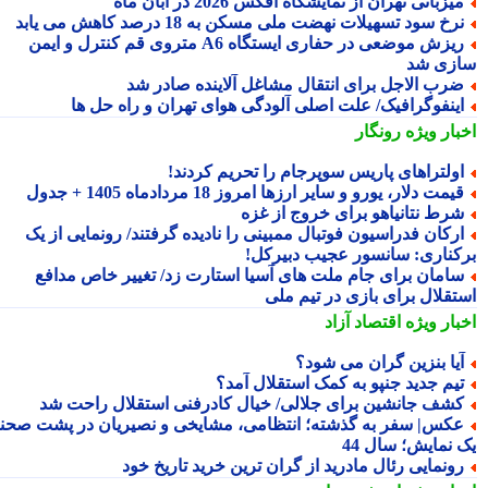
یزبانی تهران از نمایشگاه افکس 2026 در آبان ماه
رخ سود تسهیلات نهضت ملی مسکن به 18 درصد کاهش می یابد
ریزش موضعی در حفاری ایستگاه A6 متروی قم کنترل و ایمن
زی شد
رب الاجل برای انتقال مشاغل آلاینده صادر شد
ینفوگرافیک/ علت اصلی آلودگی هوای تهران و راه حل ها
بار ویژه
رونگار
ولتراهای پاریس سوپرجام را تحریم کردند!
یمت دلار، یورو و سایر ارزها امروز 18 مردادماه 1405 + جدول
رط نتانیاهو برای خروج از غزه
رکان فدراسیون فوتبال ممبینی را نادیده گرفتند/ رونمایی از یک
کناری: سانسور عجیب دبیرکل!
امان برای جام ملت های آسیا استارت زد/ تغییر خاص مدافع
تقلال برای بازی در تیم ملی
بار ویژه
اقتصاد آزاد
یا بنزین گران می شود؟
یم جدید جنپو به کمک استقلال آمد؟
شف جانشین برای جلالی/ خیال کادرفنی استقلال راحت شد
کس| سفر به گذشته؛ انتظامی، مشایخی و نصیریان در پشت صحنه
 نمایش؛ سال 44
ونمایی رئال مادرید از گران ترین خرید تاریخ خود