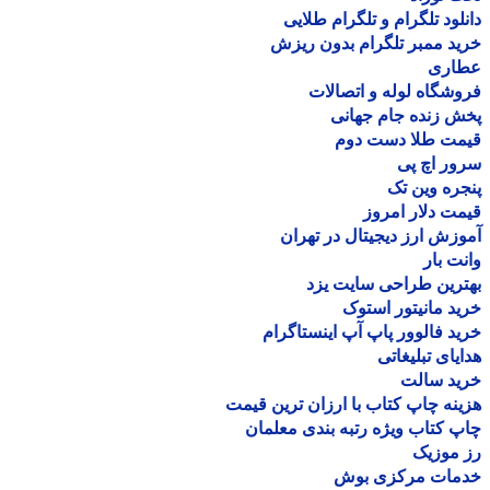
لود تلگرام و تلگرام طلایی
د ممبر تلگرام بدون ریزش
اری
شگاه لوله و اتصالات
 زنده جام جهانی
مت طلا دست دوم
ر اچ پی
ره وین تک
ت دلار امروز
زش ارز دیجیتال در تهران
ت بار
رین طراحی سایت یزد
د مانیتور استوک
د فالوور پاپ آپ اینستاگرام
یای تبلیغاتی
ید سالت
نه چاپ کتاب با ارزان ترین قیمت
 کتاب ویژه رتبه بندی معلمان
موزیک
مات مرکزی بوش