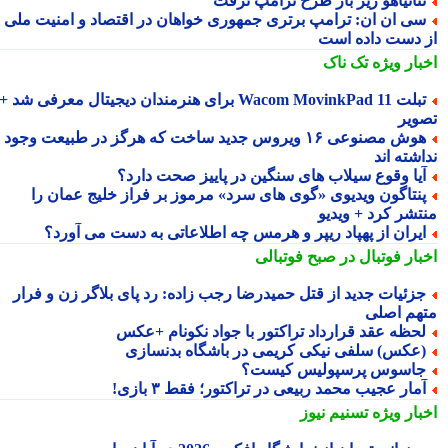
تانیاهو زیر بار طرح ترامپ نرفت
ی ان ان: ترامپ برتری جمهوری خواهان در اقتصاد و امنیت ملی را
 دست داده است
بار ویژه
تک ناک
تبلت Wacom MovinkPad 11 برای هنرمندان دیجیتال معرفی شد +
ویر
هوش مصنوعی ۱۶ ویروس جدید ساخت که هرگز در طبیعت وجود
شته اند
یا وقوع سیلاب های سنگین در پاییز صحت دارد؟
نتاگون ویدیوی «گوی های سرد» مرموز بر فراز خلیج عمان را
تشر کرد + ویدیو
یران از پهپاد ریپر و هرمس چه اطلاعاتی به دست می آورد؟
بار فوتبال در صبح فوتبالی
زئیات جدید از قتل حمیدرضا رجب زاده: رد پای بلاگر زن و فرار
هم اصلی
حظه عقد قرارداد تراکتور با جواد نکونام +عکس
عکس) سلفی نیکی کریمی در باشگاه بدنسازی
اسوس پرسپولیس کیست؟
مار عجیب محمد ربیعی در تراکتور؛ فقط ۳ بازی!
بار ویژه
تسنیم نیوز