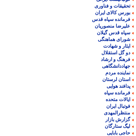
حقیقات و فناوری
ورس کالای ایران
رمانده سپاه قدس
لیرضا منصوریان
پاه قدس گیلان
ورای هماهنگی
یثار و شهادت
و گل استقلال
رهنگ و ارشاد
هاددانشگاهی
ماینده مردم
ستان لرستان
دافند هوایی
رمانده سپاه
یالات متحده
وتبال ایران
نتظرالمهدی
زارش بازار
یگ ستارگان
اجی بابایی