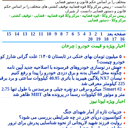
لف را بر اساس حکم قانون و دستور قضایی
ست. - رییس مرکز وکلا قوه قضاییه توقیف کشتی های متخلف را بر اساس حکم
ون و دستور قضایی دانست. از شیراز،
س مرکز وکلا
-
قوه قضاییه
-
مرکز وکلا قوه قضاییه
-
قضایی
-
توقیف کشتی
-
ز وکلا
-
دستور قضایی
حه بعد
1
2
3
4
5
6
7
8
9
10
11
12
13
14
15
20
19
18
17
بار ویژه
و قیمت خودرو | چرخان
۵ میلیون تومان بهای خنکی در تابستان ۱۴۰۵؛ علت گرانی شارژ کولر
درو چیست؟
هش در نوسازی خودروهای فرسوده با اصلاحیه جدید آیین نامه
گونه محل اتصال بدنه و برق دزدی خودرو را پیدا و رفع کنیم
نیسان NX7 پلاگین هیبرید با باتری 40.95 کیلووات ساعتی و برد برقی
 معرفی شد
Smart #2؛ میکرو-برقی دو نفره جیلی و مرسدس با طول تنها 2.75
ور 60 کیلووات رسماً در پرونده های MIIT ظاهر شد
بار ویژه
ایونا نیوز
زییات تازه از آمار شهدای جنگ
نوانسیون دریای خزر در چه شرایطی بررسی می شود؟
وایت فرزند شهید لاریجانی از نحوه شناسایی پدرش برای ترور