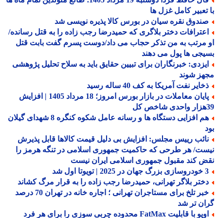
تعبیر کامل غزل ها
ندوق نقره سیان در بورس کالا پذیره نویسی شد
عترافات دختر بلاگری که حمیدرضا رجب زاده را به قتل رسانده/
مرتب به من تذکر حجاب می داد/دوست پسرم گفت بابت قتل
جی ها پول می دهند
یزدی: خبرنگاران برای تبیین حقایق باید به سلاح تحلیل پژوهشی
هز شوند
ایر نفت آمریکا به کف 40 ساله رسید
پایان معاملات در بازار بورس امروز؛ 18 مرداد 1405 | افزایش
هم افزایی دستگاه ها و رسانه عامل شکوه کنگره 8 شهدای گیلان
ائب رییس مجلس: افزایش بی دلیل قیمت کالاها قابل پذیرش
ت/ هر طرحی که حاکمیت جمهوری اسلامی در تنگه هرمز را
 کند مقبول جمهوری اسلامی ایران نیست
 | تویوتا اول شد
ختر بلاگر تهرانی، حمیدرضا رجب زاده را به قرار مرگ کشاند
خبر تلخ برای مستاجران تهرانی ؛ اجاره خانه در تهران 70 درصد
ن تر شد
اوپو با قابلیت FatMax محدوده چربی سوزی را برای هر فرد