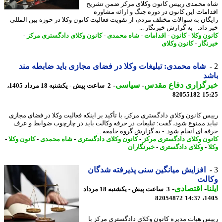
 محمدی رییس کانون وکلای مرکز ضمن تشریح
امات این کانون در دوره جنگ و ارائه مشاوره
گان به سوالات مختلف مردم، از تقویت فعالیت کانون وکلا در حوزه بین المللی
داد. - به گزارش خبرنگار ...
ون وکلا
-
کانون
-
اقدامات
-
شاه محمدی
-
کانون وکلای دادگستری مرکز
-
نگار
-
کانون وکلای
شاه محمدی: تبلیغات وکلا در فضای مجازی باید ضابطه مند
د
رگزاری دفاع مقدس
-
سیاسی
-
2 ساعت پیش - یکشنبه 18 مرداد 1405،
82055182
15
س کانون وکلای دادگستری مرکز، با تأکید بر اینکه فعالیت وکلا در فضای مجازی
ید ممنوع شود، گفت: تبلیغات در حرفه وکالت باید در چارچوب ضوابط و عرف
ه ای انجام شود. - به گزارش گروه جامعه ...
ون وکلای دادگستری مرکز
-
کانون وکلای دادگستری
-
شاه محمدی
-
کانون وکلا
-
-
وکلای دادگستری
-
خبرنگاران
افزایش میانگین سنی پذیرفته شدگان
الت
ا
-
اقتصادی
-
3 ساعت پیش - یکشنبه 18 مرداد
82054872
1405
س هیات مدیره کانون وکلای دادگستری مرکز با