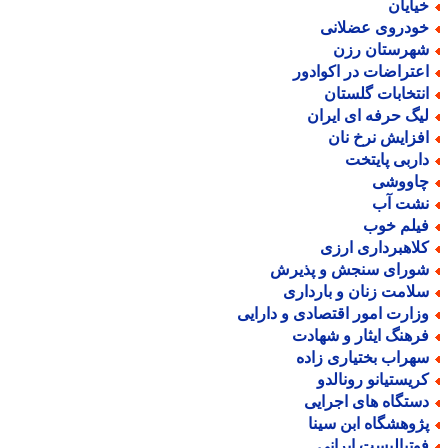
یایان
ودروی عضلانی
هرستان رزن
عتراضات در اکوادور
نتخابات گلستان
یگ حرفه ای ایران
فزایش نرخ نان
اربی پایتخت
اووشی
شت آب
یلم خوب
لاهبرداری ارزی
ورای سنجش و پذیرش
لامت زنان و بارداری
زارت امور اقتصادی و دارایی
رهنگ ایثار و شهادت
هراب بختیاری زاده
ریستیانو رونالدو
ستگاه های اجرایی
ژوهشگاه ابن سینا
وتبالیست ایرانی