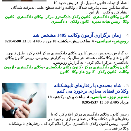
انتقاد از تبعات قانون تسهیل، از افزایش حدود 10
ه میانگین سنی پذیرفته شدگان وکالت و افت سطح علمی پذیرفته شدگان
اد کرد و گفت: آثار این ...
ون وکلای دادگستری
-
کانون وکلای دادگستری مرکز
-
وکلای دادگستری
-
کانون
-
رییس هیات مدیره
-
کانون وکلای
-
دادگستری
زمان برگزاری آزمون وکالت 1405 مشخص شد
نویس
-
سیاسی
-
4 ساعت پیش - یکشنبه 18 مرداد 1405، 13:58
82054590
گزارش رونویس، رییس کانون وکلای دادگستری مرکز اعلام کرد: طبق قانون،
ون های وکلا مکلف هستند هر سال یک به گزارش رونویس، رییس کانون وکلای
گستری مرکز اعلام کرد: - به گزارش رونویس،
ون وکلای دادگستری مرکز
-
کانون وکلای دادگستری
-
وکلای دادگستری
-
آزمون
لت
-
کانون وکلای
-
کانون های وکلا
-
کانون
شاه محمدی: با رفتارهای تابوشکنانه
ا در فضای مجازی برخورد می کنیم
یم نیوز
-
سیاسی
-
4 ساعت پیش - یکشنبه 18
1، 13:50
82054537
س کانون وکلای دادگستری مرکز اعلام کرد که با
ارهای تابوشکنانه وکلا در فضای مجازی برخورد می
م. - رییس کانون وکلای دادگستری مرکز اعلام کرد که با رفتارهای تابوشکنانه
 در فضای ...