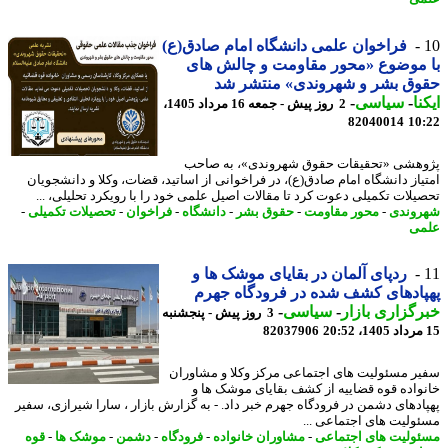
فراخوان علمی دانشگاه امام صادق(ع)
موضوع «محور مقاومت و چالش های
وق بشر و شهروندی» منتشر شد
نا
-
سیاسی
-
2 روز پیش - جمعه 16 مرداد 1405،
82040014
10
هشی «تحقیقات حقوق شهروندی»، به صاحب
یاز دانشگاه امام صادق(ع)، در فراخوانی از اساتید، قضات، وکلا و دانشجویان
یلات تکمیلی دعوت کرد تا مقالات اصیل علمی خود را با رویکرد تحلیلی، ...
وندی
-
محور مقاومت
-
حقوق بشر
-
دانشگاه
-
فراخوان
-
تحصیلات تکمیلی
-
ی
ردپای آلمان در بقایای موشک ها و
ادهای کشف شده در فرودگاه جهرم
گزاری بازار
-
سیاسی
-
3 روز پیش - پنجشنبه
82037906
ر مسئولیت های اجتماعی مرکز وکلا و مشاوران
واده قوه قضاییه از کشف بقایای موشک ها و
ادهای دشمن در فرودگاه جهرم خبر داد. - به گزارش بازار ، سارا شیرازی، سفیر
ولیت های اجتماعی ...
ولیت های اجتماعی
-
مشاوران خانواده
-
فرودگاه
-
دشمن
-
موشک ها
-
قوه