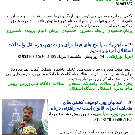
81963
ای پژمان جمشیدی می گویند این بازیگر و فوتبالیست پیشین از اتهام تجاوز به
عنف تبرئه شده و تنها به اتهام «رابطه نامشروع مادون زنا» به 99 ضربه شلاق
وم شده است. - محمدزاده همچنین گفت ...
ان جمشیدی
-
رابطه نامشروع
-
جمشیدی
-
پژمان
-
اتهام
-
پرونده
-
نامشروع
تاجرنیا: به پاسخ های فیفا برای باز شدن پنجره نقل وانتقالات
قلال امیدوار شدیم
ا
-
ورزشی
-
14 روز پیش - یکشنبه 4 مرداد 1405، 15:20
81958703
س هیات مدیره و سرپرست مدیرعاملی باشگاه استقلال گفت: بهترین وکلا را
ی باز شدن پنجره نقل و انتقالات باشگاه که با دادگاه عالی ورزش همکاری می
 را استخدام کردیم و امیدوار به نتیجه ...
ره نقل و انتقالات
-
وانتقالات استقلال
-
انتقالات
-
دادگاه عالی ورزش
-
رییس
ت مدیره
-
استقلال
-
باشگاه استقلال
عبدلیان پور: توقیف کشتی های
لف اجرای قانون است نه راهزنی دریایی
یم نیوز
-
سیاسی
-
15 روز پیش - شنبه 3 مرداد
81953170
1405
س مرکز وکلا قوه قضاییه توقیف کشتی های