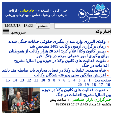
-
-
-
-
خبر
کرونا
استخدام
جام جهانی
اوقات
-
-
-
شرعی
آب و هوا
تماس
ویدئوهای ورزشی
18:22 | 1405/5/18
ار وکلا
سرویسها
وکلای البرزی وارد میدان پیگیری حقوقی جنایات جنگی شدند
زمان برگزاری آزمون وکالت 1405 مشخص شد
رییس کانون وکلا اعلام کرد؛ اخذ 20 هزار وکالت از هموطنان
رای پیگیری امور حقوقی مردم در جنگ اخیر
تقویت فعالیت های کانون وکلا در حوزه بین الملل؛ تشریح
قدامات در جنگ
شاه محمدی: تبلیغات وکلا در فضای مجازی باید ضابطه مند باشد
افزایش میانگین سنی پذیرفته شدگان وکالت
حه بعد
1
2
3
4
5
6
7
8
9
10
11
12
13
14
15
20
19
18
17
تقویت فعالیت های کانون وکلا در حوزه
 الملل؛ تشریح اقدامات در جنگ
گزاری بازار
-
سیاسی
-
1 ساعت پیش -
رداد 1405، 17:07
82055925