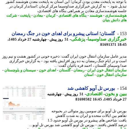
توجه به پایتخت معدن بودن کرمان؛ این استان به پایتخت معدن هوشمند کشور
یل شود. - به گزارش خبرگزاری صداوسیما مرکز کرمان ؛استاندار کرمان در
ه هوشمندسازی معادن بر همراهی بنگاه های اقتصادی،
مندسازی
-
هوشمند
-
بنگاه های اقتصادی
-
کرمان
-
معادن
-
پایتخت
-
شرکت
 دانش بنیان
1
گلستان؛ استانی پیشرو برای اهدای خون در جنگ رمضان
رگزاری صداوسیما
-
پزشکی
-
51 روز پیش - چهارشنبه 27 خرداد 1405،
81691371
18
ر عامل سازمان انتقال خون ایران گفت: ذخیره خونی در کشور هشت و نیم روز
 و در ایام جنگ رمضان به ده روز افزایش یافته بود. - به گزارش خبرگزاری
 وسیمای گلستان ، احمد قره باغیان گفت: ...
مان انتقال خون ایران
-
رمضان
-
گلستان
-
اهدای خون
-
سیستان و بلوچستان
-
مان انتقال خون
-
استان
1
بورس تل آویو کاهشی شد
ن و بخون
-
اقتصادی
-
51 روز پیش - چهارشنبه
81690582
س تل آویو برای سومین روز متوالی در بحبوحه
هم بین ایالات متحده و ایران به شدت کاهش
یافت: شاخص های پیشرو در بورس تل آویو حدود 1.5
د کاهش یافتند. - بورس تل آویو کاهشی شد بورس تل آویو ...