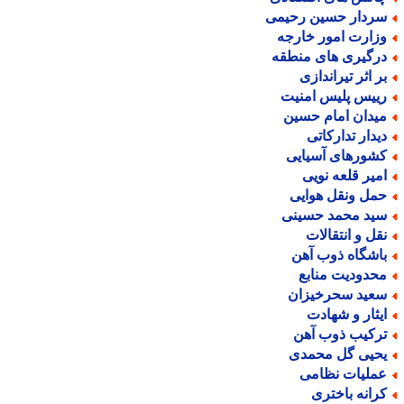
ردار حسین رحیمی
زارت امور خارجه
رگیری های منطقه
ر اثر تیراندازی
ییس پلیس امنیت
یدان امام حسین
یدار تدارکاتی
شورهای آسیایی
میر قلعه نویی
مل ونقل هوایی
ید محمد حسینی
قل و انتقالات
اشگاه ذوب آهن
حدودیت منابع
عید سحرخیزان
یثار و شهادت
رکیب ذوب آهن
حیی گل محمدی
ملیات نظامی
رانه باختری