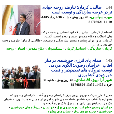
1
طالبی: کرمان؛ نیازمند روحیه جهادی
در عرصه سازندگی و توسعه است
ر
-
سیاسی
-
48 روز پیش - شنبه 30 خرداد 1405،
81708921
14
اندار کرمان با بیان اینکه این استان در همه حرکت
 انقلاب و دفاع مقدس پیشرو بوده است، گفت:
ان امروز برای پیشبرد مسیر سازندگی و توسعه، - طالبی: کرمان؛ نیازمند روحیه
ی تر در ...
ان
-
سازندگی
-
استاندار کرمان
-
پیشکسوتان
-
دفاع مقدس
-
استان
-
روحیه
1
صدای پای انرژی خورشیدی در دیار
اب | خراسان رضوی؛ الگوی مردمی
عه نیروگاه های تجدیدپذیر و قطب
رشیدی کشاورزی
 آرا نیوز
-
اقتصادی
-
48 روز پیش - شنبه 30
14، 13:52
81708826
رعامل شرکت توزیع نیروی برق خراسان رضوی گفت: خراسان رضوی که
اره با آفتاب درخشانش شناخته می شود، امروز از همین نعمت الهی به عنوان
مزیت راهبردی برای تولید برق پاک بهره گرفته و ...
سان رضوی
-
شرکت توزیع نیروی برق
-
خراسان
-
نیروگاه های خورشیدی
-
شیدی
-
توزیع نیروی برق
-
استان های پیشرو