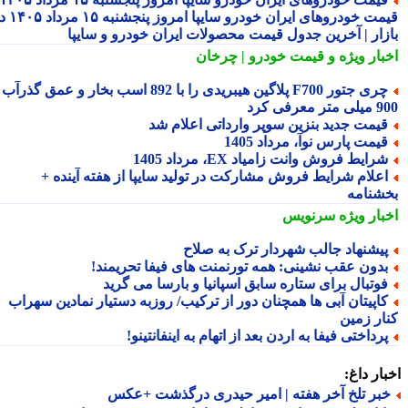
قیمت خودروهای ایران خودرو سایپا امروز پنجشنبه ۱۵ مرداد ۱۴۰۵ در
زار | آخرین جدول قیمت محصولات ایران خودرو و سایپا
بار ویژه
و قیمت خودرو | چرخان
چری جتور F700 پلاگین هیبریدی را با 892 اسب بخار و عمق گذرآب
 معرفی کرد
یمت جدید بنزین سوپر وارداتی اعلام شد
یمت پارس نوآ، مرداد 1405
رایط فروش وانت زامیاد EX، مرداد 1405
علام شرایط فروش مشارکت در تولید سایپا از هفته آینده +
شنامه
بار ویژه
سرنویس
یشنهاد جالب شهردار ترک به صلاح
دون عقب نشینی: همه تورنمنت های فیفا تحریمند!
وتبال برای ستاره سابق اسپانیا و بارسا می گرید
اپیتان آبی ها همچنان دور از ترکیب/ روزبه دستیار نمادین سهراب
ار زمین
رداختی فیفا به اردن بعد از اتهام به اینفانتینو!
ار داغ:
بر تلخ آخر هفته | امیر حیدری درگذشت +عکس