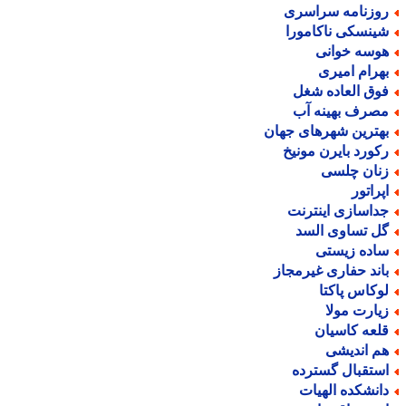
وزنامه سراسری
ینسکی ناکامورا
وسه خوانی
هرام امیری
وق العاده شغل
صرف بهینه آب
هترین شهرهای جهان
کورد بایرن مونیخ
نان چلسی
پراتور
داسازی اینترنت
ل تساوی السد
اده زیستی
اند حفاری غیرمجاز
وکاس پاکتا
یارت مولا
لعه کاسیان
م اندیشی
ستقبال گسترده
انشکده الهیات