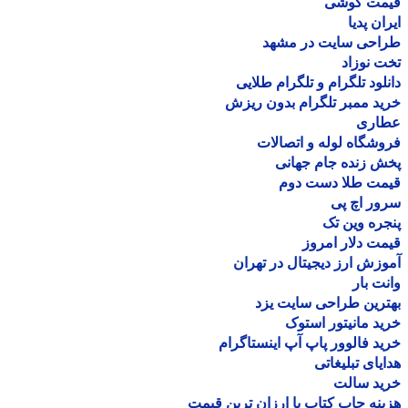
مت گوشی
ان پدیا
احی سایت در مشهد
 نوزاد
لود تلگرام و تلگرام طلایی
د ممبر تلگرام بدون ریزش
اری
شگاه لوله و اتصالات
 زنده جام جهانی
مت طلا دست دوم
ر اچ پی
ره وین تک
ت دلار امروز
زش ارز دیجیتال در تهران
ت بار
رین طراحی سایت یزد
د مانیتور استوک
د فالوور پاپ آپ اینستاگرام
یای تبلیغاتی
ید سالت
نه چاپ کتاب با ارزان ترین قیمت