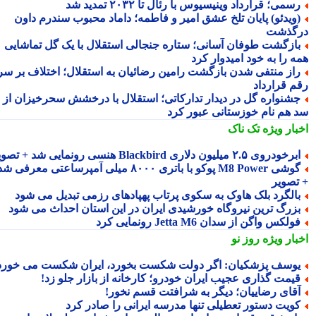
سمی؛ قرارداد وینیسیوس با رئال تا ۲۰۳۲ تمدید شد
ویدئو) پایان تلخ عشق امیر و فاطمه؛ داماد محبوب سندرم داون
گذشت
ازگشت طوفان آسانی؛ ستاره جنجالی استقلال با یک گل تماشایی
ه را به خود امیدوار کرد
از منتفی شدن بازگشت رامین رضائیان به استقلال؛ اختلاف بر سر
م قرارداد
شنواره گل در دیدار تدارکاتی؛ استقلال با درخشش سحرخیزان از
 هم نام خوزستانی عبور کرد
بار ویژه
تک ناک
رخودروی ۲.۵ میلیون دلاری Blackbird هنسی رونمایی شد + تصویر
گوشی M8 Power پوکو با باتری ۸۰۰۰ میلی آمپرساعتی معرفی شد
تصویر
الگرد بلک هاوک به سکوی پرتاب پهپادهای رزمی تبدیل می شود
زرگ ترین نیروگاه خورشیدی ایران در این استان احداث می شود
ولکس واگن از سدان Jetta M6 رونمایی کرد
بار ویژه
روز نو
وسف پزشکیان: اگر دولت شکست بخورد، ایران شکست می خورد
یمت گذاری عجیب ایران خودرو؛ کارخانه از بازار جلو زد!
قای رضاییان؛ دیگر به شرافتت قسم نخور!
ویت دستور تعطیلی تنها مدرسه ایرانی را صادر کرد