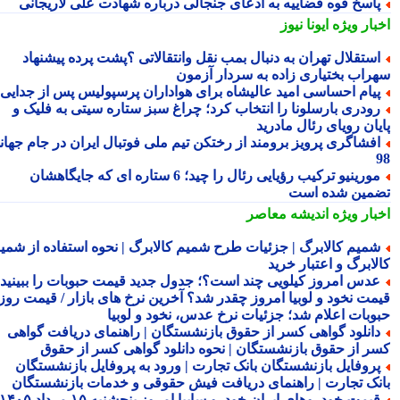
اسخ قوه قضاییه به ادعای جنجالی درباره شهادت علی لاریجانی
بار ویژه
ایونا نیوز
ستقلال تهران به دنبال بمب نقل وانتقالاتی ؟پشت پرده پیشنهاد
راب بختیاری زاده به سردار آزمون
یام احساسی امید عالیشاه برای هواداران پرسپولیس پس از جدایی
ودری بارسلونا را انتخاب کرد؛ چراغ سبز ستاره سیتی به فلیک و
یان رویای رئال مادرید
فشاگری پرویز برومند از رختکن تیم ملی فوتبال ایران در جام جهانی
مورینیو ترکیب رؤیایی رئال را چید؛ 6 ستاره ای که جایگاهشان
مین شده است
بار ویژه
اندیشه معاصر
میم کالابرگ | جزئیات طرح شمیم کالابرگ | نحوه استفاده از شمیم
لابرگ و اعتبار خرید
دس امروز کیلویی چند است؟؛ جدول جدید قیمت حبوبات را ببینید /
مت نخود و لوبیا امروز چقدر شد؟ آخرین نرخ های بازار / قیمت روز
وبات اعلام شد؛ جزئیات نرخ عدس، نخود و لوبیا
انلود گواهی کسر از حقوق بازنشستگان | راهنمای دریافت گواهی
ر از حقوق بازنشستگان | نحوه دانلود گواهی کسر از حقوق
روفایل بازنشستگان بانک تجارت | ورود به پروفایل بازنشستگان
نک تجارت | راهنمای دریافت فیش حقوقی و خدمات بازنشستگان
قیمت خودروهای ایران خودرو سایپا امروز پنجشنبه ۱۵ مرداد ۱۴۰۵ |