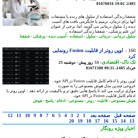
81676016
1405
نا زندگی استفاده از سلول های زنده یا مشتقات
ا برای درمان، ترمیم یا جایگزینی بافت های آسیب
ه را، سلول درمانی می گویند. اما، برخی از عنوان
 علم پزشکی، - شفقنا زندگی استفاده ...
ل درمانی
-
درمانی
-
سلول
-
استفاده
-
آسیب دیده
-
پزشکی
-
شفقنا
1
اوپن روتر از قابلیت Fusion رونمایی
د
ناک
-
اقتصادی
-
53 روز پیش - دوشنبه 25
14، 09:31
81671588
اوپن روتر با ادغام کامل قابلیت Fusion در API خود،
جی چندین مدل هوش مصنوعی را به صورت
زی ترکیب می کند تا پاسخ هایی دقیق تر و باکیفیت تر ارائه دهد. - اوپن روتر با
کامل قابلیت Fusion در API خود،
ش مصنوعی
-
قابلیت
-
روتر
-
مصنوعی
-
ادغام
-
پاسخ
-
هوش
حه قبل
صفحه بعد
1
2
3
4
5
6
7
8
9
10
11
12
20
19
18
17
16
15
14
بار ویژه
رونگار