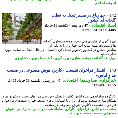
یشه اسلامی
1
چهارباغ در مسیر تبدیل به قطب
انه ای کشور
نا
-
اقتصادی
-
47 روز پیش - یکشنبه 31 خرداد
81715504
1405
ه گیری از فناوری های نوین، هوشمندسازی گلخانه
 مدیریت بهینه منابع آب، چهارباغ را به یکی از
طق پیشرو در کشاورزی نوین تبدیل کرده است. - در ﺣﺎل اﻧﺘﻘﺎل ﺑﻪ ﺳﺎﯾﺖ ﻣﻮرد
 ﻫﺴﺘﯿﺪ.
رباغ
-
گلخانه
-
هوشمندسازی
-
بهره گیری
-
گلخانه ها
-
نوین
-
کشاورزی
1
انتشار فراخوان نشست «کاربرد هوش مصنوعی در صنعت
و لباس»
رگزاری صداوسیما
-
اقتصادی
-
47 روز پیش - یکشنبه 31 خرداد 1405،
81714610
11
گروه ساماندهی مد و لباس کشور با هدف «بررسی مرز های سنت و تکنولوژی و
ام سازی صنعت پوشاک ایران با استاندارد های نسخه چهارم صنعت»، فراخوان
خوان نشست «کاربرد هوش مصنوعی در صنعت ...
ت مد و لباس
-
فراخوان
-
کارگروه ساماندهی مد و لباس
-
مد و لباس
-
هوش
نوعی
-
صنعت
-
صنعت پوشاک