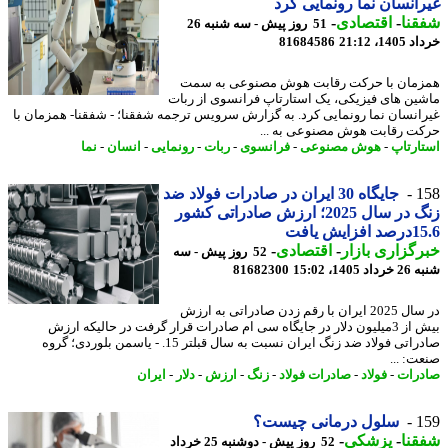
انسان نما رونمایی کرد
نا
-
اقتصادی
-
51 روز پیش - سه شنبه 26
14، 21:12
81684586
مان با حرکت رقابت هوش مصنوعی به سمت
ین های فیزیکی، یک استارتاپ فرانسوی از ربات
انسان نما رونمایی کرد. به گزارش سرویس ترجمه شفقنا؛ - شفقنا- همزمان با
ت رقابت هوش مصنوعی به ...
ارتاپ
-
هوش مصنوعی
-
فرانسوی
-
ربات
-
رونمایی
-
انسان
-
نما
1
جایگاه 30 ایران در صادرات فولاد ضد
زنگ در سال 2025؛ ارزش صادراتی کشور
ایش یافت
گزاری بازار
-
اقتصادی
-
52 روز پیش - سه
1405، 15:02
81682300
در سال 2025 ایران با رقم زدن صادراتی به ارزش
بیش از 3میلیون دلار در جایگاه سی ام صادرات قرار گرفت در حالیکه ارزش
صادراتی فولاد ضد زنگ ایران نسبت به سال قبلتر 15. - یاسمن بلوردی؛ گروه
ت: ...
رات
-
فولاد
-
صادرات فولاد
-
زنگ
-
ارزش
-
دلار
-
ایران
1
سلول درمانی چیست؟
نا
-
پزشکی
-
52 روز پیش - دوشنبه 25 خرداد