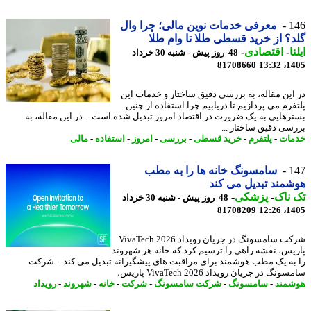
1
معرفی خدمات نوین مالی؛ چرا وال
؟ از خرید قسطی طلا تا وام طلا
ا
-
اقتصادی
-
48 روز پیش - شنبه 30 خرداد
81708660
1405
این مقاله، به بررسی دقیق ساختار و خدمات این
فرم می پردازیم تا دریابیم چرا استفاده از چنین
رهایی به یک ضرورت در اقتصاد امروز تبدیل شده است. - در این مقاله، به
سی دقیق ساختار ...
ات
-
پلتفرم
-
خرید قسطی
-
بررسی
-
امروز
-
استفاده
-
مالی
1
سامسونگ خانه ها را به مطب
مند تبدیل می کند
ناک
-
پزشکی
-
48 روز پیش - شنبه 30 خرداد
81708209
1405
شرکت سامسونگ در جریان رویداد VivaTech 2026
یس، نقشه راهی را ترسیم کرد که خانه هر شهروند
به یک مطب هوشمند برای مراقبت های پیشگیرانه تبدیل می کند. - شرکت
نگ در جریان رویداد VivaTech 2026 پاریس،
مند
-
سامسونگ
-
شرکت سامسونگ
-
شرکت
-
خانه
-
شهروند
-
رویداد