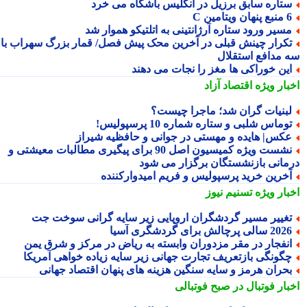
تاره سابق برزیل در انگلیس باشگاه می خرد
 پنهان ویتامین C
سیر ورود ستاره آرژانتینی به اتلتیکو هموار شد
کرار چینش قبلی در آخرین محک پیش فصل/ قمار بزرگ سهراب با
 مدافع استقلال
ین خوراکی ها مغز را نجات می دهند
بار ویژه
اقتصاد آزاد
بنیات گران شد؛ ماجرا چیست؟
وماس شلبی و ستاره شماره 10 پرسپولیس!
کس| هایده و مهستی در جوانی و حافظیه شیراز
نشست ویژه کمیسیون اصل 90 برای پیگیری مطالبات معیشتی و
مانی بازنشستگان برگزار می شود
خرین خرید پرسپولیس و فریم امیدوارکننده
بار ویژه
تسنیم نیوز
غییر مسیر گردشگران اروپایی زیر سایه گرانی سوخت جت
2 سالی پرچالش برای گردشگری آسیا
نفجار در مقر مزدوران وابسته به ریاض در مرکز و شرق یمن
گونگی بازتعریف تجارت جهانی زیر سایه زیاده خواهی آمریکا
حران هرمز و سایه سنگین هزینه های پنهان اقتصاد جهانی
بار فوتبال در صبح فوتبالی