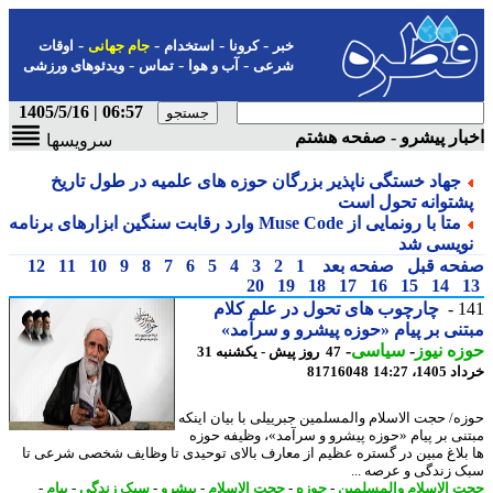
-
-
-
-
خبر
کرونا
استخدام
جام جهانی
اوقات
-
-
-
شرعی
آب و هوا
تماس
ویدئوهای ورزشی
06:57 | 1405/5/16
ار پیشرو - صفحه هشتم
سرویسها
جهاد خستگی ناپذیر بزرگان حوزه های علمیه در طول تاریخ
شتوانه تحول است
متا با رونمایی از Muse Code وارد رقابت سنگین ابزارهای برنامه
ویسی شد
حه قبل
صفحه بعد
1
2
3
4
5
6
7
8
9
10
11
12
20
19
18
17
16
15
14
1
چارچوب های تحول در علم کلام
نی بر پیام «حوزه پیشرو و سرآمد»
ه نیوز
-
سیاسی
-
47 روز پیش - یکشنبه 31
14، 14:27
81716048
ه/ حجت الاسلام والمسلمین جبرییلی با بیان اینکه
نی بر پیام «حوزه پیشرو و سرآمد»، وظیفه حوزه
بلاغ مبین در گستره عظیم از معارف بالای توحیدی تا وظایف شخصی شرعی تا
 زندگی و عرصه ...
 الاسلام والمسلمین
-
حوزه
-
حجت الاسلام
-
پیشرو
-
سبک زندگی
-
پیام
-