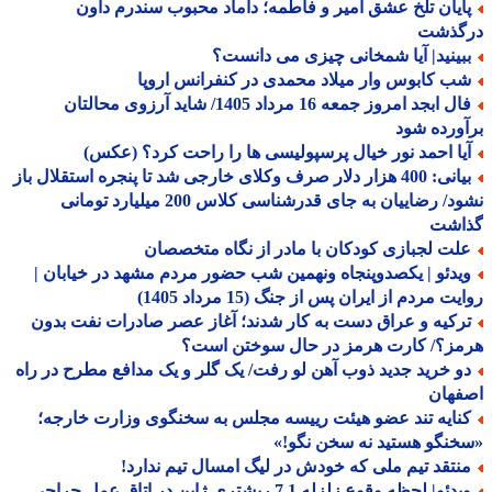
ایان تلخ عشق امیر و فاطمه؛ داماد محبوب سندرم داون
گذشت
بینید| آیا شمخانی چیزی می دانست؟
ب کابوس وار میلاد محمدی در کنفرانس اروپا
فال ابجد امروز جمعه 16 مرداد 1405/ شاید آرزوی محالتان
ورده شود
یا احمد نور خیال پرسپولیسی ها را راحت کرد؟ (عکس)
بیانی: 400 هزار دلار صرف وکلای خارجی شد تا پنجره استقلال باز
نشود/ رضاییان به جای قدرشناسی کلاس 200 میلیارد تومانی
اشت
لت لجبازی کودکان با مادر از نگاه متخصصان
یدئو | یکصدوپنجاه ونهمین شب حضور مردم مشهد در خیابان |
ت مردم از ایران پس از جنگ (15 مرداد 1405)
رکیه و عراق دست به کار شدند؛ آغاز عصر صادرات نفت بدون
مز؟/ کارت هرمز در حال سوختن است؟
و خرید جدید ذوب آهن لو رفت/ یک گلر و یک مدافع مطرح در راه
فهان
نایه تند عضو هیئت رییسه مجلس به سخنگوی وزارت خارجه؛
نگو هستید نه سخن نگو!»
نتقد تیم ملی که خودش در لیگ امسال تیم ندارد!
دئو| لحظه وقوع زلزله 7.1 ریشتری ژاپن در اتاق عمل جراحی