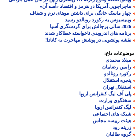
اجراجویی آمریکا در هرمز و اقتصاد «آسه آن»
هار ماسک خانگی برای داشتن موهای نرم و شفاف
ینیسیوس به رکورد رونالدو رسید
الی پرچالش برای گردشگری آسیا
رنامه های اندرویدی ناخواسته خطاکار شدند
قشه پولشویی در پوشش مهاجرت به کانادا!
ضوعات داغ:
یلاد محمدی
امین رضاییان
کورد رونالدو
نجره استقلال
ستقلال تهران
لی آف لیگ کنفرانس اروپا
خنگوی وزارت
یگ کنفرانس اروپا
بکه های اجتماعی
یئت رییسه مجلس
رینه رود
روه طالبان