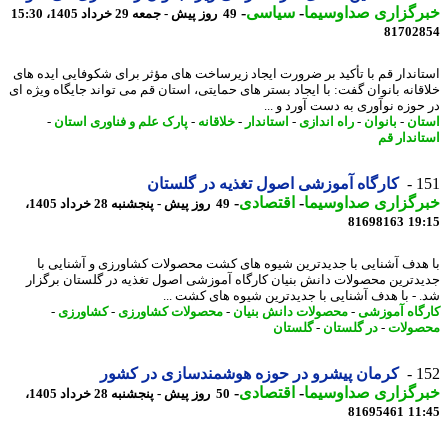
رگزاری صداوسیما
-
سیاسی
-
49 روز پیش - جمعه 29 خرداد 1405، 15:30
81702
اندار قم با تأکید بر ضرورت ایجاد زیرساخت های مؤثر برای شکوفایی ایده های
قانه بانوان گفت: با ایجاد بستر های حمایتی، استان قم می تواند جایگاه ویژه ای
حوزه نوآوری به دست آورد و ...
ان
-
بانوان
-
راه اندازی
-
استاندار
-
خلاقانه
-
پارک علم و فناوری استان
-
اندار قم
1
کارگاه آموزشی اصول تغذیه در گلستان
رگزاری صداوسیما
-
اقتصادی
-
49 روز پیش - پنجشنبه 28 خرداد 1405،
81698163
19
هدف آشنایی با جدیدترین شیوه های کشت محصولات کشاورزی و آشنایی با
دترین محصولات دانش بنیان کارگاه آموزشی اصول تغذیه در گلستان برگزار
 - با هدف آشنایی با جدیدترین شیوه های کشت ...
گاه آموزشی
-
محصولات دانش بنیان
-
محصولات کشاورزی
-
کشاورزی
-
ولات
-
در گلستان
-
گلستان
1
کرمان پیشرو در حوزه هوشمندسازی در کشور
رگزاری صداوسیما
-
اقتصادی
-
50 روز پیش - پنجشنبه 28 خرداد 1405،
81695461
11