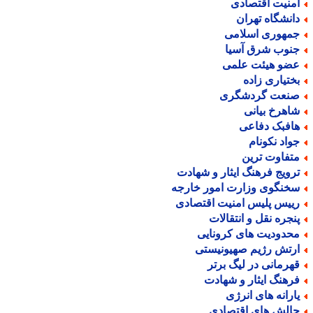
منیت اقتصادی
انشگاه تهران
مهوری اسلامی
نوب شرق آسیا
ضو هیئت علمی
ختیاری زاده
نعت گردشگری
اهرخ بیانی
افبک دفاعی
واد نکونام
تفاوت ترین
رویج فرهنگ ایثار و شهادت
خنگوی وزارت امور خارجه
ییس پلیس امنیت اقتصادی
نجره نقل و انتقالات
حدودیت های کرونایی
رتش رژیم صهیونیستی
هرمانی در لیگ برتر
رهنگ ایثار و شهادت
ارانه های انرژی
الش های اقتصادی