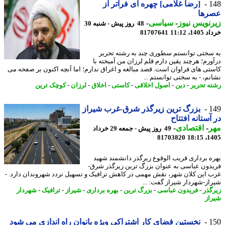
1
[رضا غلامی] چهره ای فراتر از
رها
نویس نیوز
-
سیاسی
-
48 روز پیش - شنبه 30
14، 11:12
81707641
سختی توانستم سطوری چند به رشته تحریر
ورم؛ هرچند یقین دارم قلم لرزان من آمیخته با
تی های فراوان است. قصد مبالغه و اغراق ندارم؛ اما آنچه اکنون بر صفحه می
نم، - به سختی توانستم ...
ه تحریر
-
دین
-
اصول اخلاقی
-
کاستی
-
اخلاق
-
لرزان
-
کوچک ترین
1
بزرگ ترین زیرگذر شرق-غرب شیراز
آستانه افتتاح
ر
-
اقتصادی
-
49 روز پیش - جمعه 29 خرداد
81703820
1405
ه برداری قریب الوقوع زیرگذر دانشمند شهید
دون عباسی به عنوان بزرگ ترین زیرگذر شرق-
 این کلان شهر، نقش مهمی در کاهش ترافیک و تسهیل تردد شهروندان دارد. -
از-شهردار شیراز گفت: ...
گذر
-
فریدون عباسی
-
بزرگ ترین
-
بهره برداری
-
شیراز
-
ترافیک
-
شهردار
از
1
نخستین فضای کار اشتراکی ویژه بانوان راه اندازی می شود