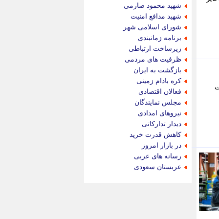
جام جم
شهید محمود صارمی
جدید پرس
شهید مدافع امنیت
جماران
شورای اسلامی شهر
جوان ایرانی
برنامه زمانبندی
جهان مانا
زیرساخت ارتباطی
جهان نگر
ظرفیت های مردمی
جهان نیوز
بازگشت به ایران
چطور
کره بادام زمینی
ت
چمپیونات
فعالان اقتصادی
چمدون
مجلس نمایندگان
چه خبر
نیروهای امدادی
حادثه 24
دیدار تدارکاتی
حرف تو
کاهش قدرت خرید
حوادث پلاس
در بازار امروز
حوزه نیوز
رسانه های عربی
خبر آنلاین
عربستان سعودی
خبر جنوب
خبر سیاسی
خبر گردون
خبر ورزشی
خبرجو