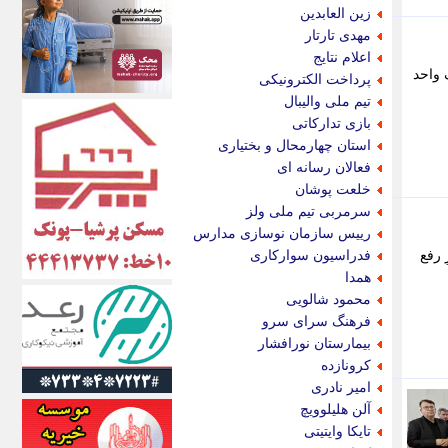
اکونیوز
زین العابدین
الف
مهدی تارتار
انتشار آنلاین
اعلام نتایج
اندیشه قرن
 واحد
پرداخت الکترونیکی
اندیشه معاصر
تیم ملی والیبال
اندیشه ها
بازی تدارکاتی
انرژی پرس
استان چهارمحال و بختیاری
ای استخدام
فعالان رسانه ای
ایتنا
خلعت پوشان
ایراف
سرمربی تیم ملی ولز
ایران آرت
رییس سازمان نوسازی مدارس
ایران آنلاین
 رفع
فدراسیون سوارکاری
ایران زندگی
همدا
ایران فوری
محمود شالویی
ایرانی روز
فرهنگ سرای سرو
ایرانیتال
بیمارستان نورافشار
ایرنا
کرونازده
ایسکانیوز
امیر نادری
ایسنا
آلن هلیلوویچ
ایکنا
تایکا وایتیتی
ایلنا