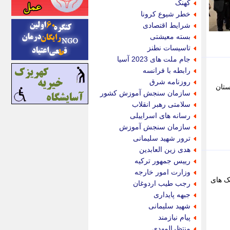
کهنک
اینتیتر
خطر شیوع کرونا
ایونا نیوز
شرایط اقتصادی
بازتاب آنلاین
بسته معیشتی
باشگاه خبرنگاران
تاسیسات نطنز
باغستان نیوز
جام ملت های 2023 آسیا
بامبوک
رابطه با فرانسه
ببین و بخون
روزنامه شرق
ستان
بدینسان
سازمان سنجش آموزش کشور
بنکر
سلامتی رهبر انقلاب
بیت ران
رسانه های اسراییلی
پارس فوتبال
سازمان سنجش آموزش
پارسینه
ترور شهید سلیمانی
پارسینه پلاس
هدی زین العابدین
پاز آنلاین
رییس جمهور ترکیه
پاس گل
وزارت امور خارجه
پانا
نک های
رجب طیب اردوغان
پرتو نیوز
جبهه پایداری
پرسون
شهید سلیمانی
پنجره نیوز
پیام نیازمند
پویامگ
منتظرالمهدی