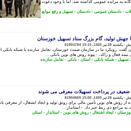
ر چهار نوبت جداگانه به مزایده عمومی گذاشته شد، اما با وجود دعوت
اب
-
دادستان عمومی
-
دادستان
-
تسهیل و رفع موانع
ا جهش تولید، گام بزرگ ستاد تسهیل خوزستان
81904794
گفت: رویکرد ما در سازمان صمت خوزستان، تعامل سازنده با شبکه بانکی ا
نیمه فعال و راکد، - پیوند روش های نوین بانکی ...
 تسهیل
-
شبکه بانکی
-
استان
-
بانکی
-
تعامل سازنده
ی ضعیف در پرداخت تسهیلات معرفی می شوند
81904669
ده از روش های نوین تأمین مالی برای رونق تولید و ایجاد اشتغال، از معرفی با
 مراجع ذی ربط خبر داد. - استاندار ...
وزستان
-
ایجاد اشتغال
-
روش های نوین
-
استاندار
-
استان