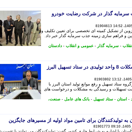
ب سرمایه گذار در شرکت رضایت خودرو
81904613
وین از تشکیل کمیته ای تخصصی برای تعیین تکلیف و
 فراهم سازی زمینه جذب سرمایه گذار خبر داد.
قلاب
-
سرمایه گذار
-
عمومی و انقلاب
-
دادستان
عملکرد بانک های عامل و مشکلات 8 واحد تولیدی در ستاد تسهیل البرز
81903802
وه ستاد تسهیل و رفع موانع تولید استان البرز با
خت تسهیلات و رسیدگی به مشکلات و درخواست های
-
استان
-
ستاد تسهیل
-
بانک های عامل
-
صنعت،
 به تولیدکنندگان برای تامین مواد اولیه از مسیرهای جایگزین
81901773
ستان با اشاره به شرایط جاری کشور گفت: تولیدکنندگان می توانند با تقویت ذ