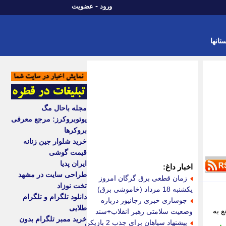
-
ورود
عضویت
تانها
مجله باحال مگ
یوتوبروکرز: مرجع معرفی
بروکرها
خرید شلوار جین زنانه
قیمت گوشی
ایران پدیا
اخبار داغ:
طراحی سایت در مشهد
زمان قطعی برق گرگان امروز
تخت نوزاد
یکشنبه 18 مرداد (خاموشی برق)
دانلود تلگرام و تلگرام
جوسازی خبری رجانیوز درباره
طلایی
ع موانع به
وضعیت سلامتی رهبر انقلاب+سند
خرید ممبر تلگرام بدون
پیشنهاد سپاهان برای جذب 2 بازیکن