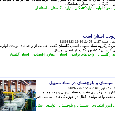
، - گرگان- ایرنا- معاون هماهنگی ...
-
مواد اولیه
-
تولیدکنندگان
-
تولید
-
گلستان
-
استاندار
ولویت استان است
81898823
ین کارگروه ستاد تسهیل استان گلستان گفت: حمایت از واحد های تولیدی اولوی
ستان ؛ کیانمهر گفت: از ابتدای امسال ...
دار گلستان
-
واحد های تولیدی
-
استان
-
معاون اقتصادی
-
استان گلستان
81897276
شاره به برگزاری نشست ستاد تسهیل و رفع موانع
و حل مشکلات هفت واحد تولیدی فعال در حوزه کالاهای اساسی خبر
 امور اقتصادی
-
سیستان و بلوچستان
-
تولیدی
-
ستاد