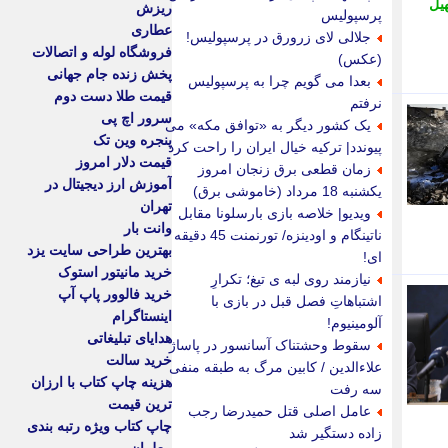
یل
ریزش
پرسپولیس
عطاری
جلالی لای زرورق در پرسپولیس!
فروشگاه لوله و اتصالات
(عکس)
پخش زنده جام جهانی
بعدا می گویم چرا به پرسپولیس
قیمت طلا دست دوم
نرفتم
سرور اچ پی
یک کشور دیگر به «توافق مکه» می
پنجره وین تک
پیوندد| ترکیه خیال ایران را راحت کرد
قیمت دلار امروز
زمان قطعی برق زنجان امروز
آموزش ارز دیجیتال در
یکشنبه 18 مرداد (خاموشی برق)
تهران
ویدیو| خلاصه بازی بارسلونا مقابل
وانت بار
ناتینگام و اودینزه/ تورنمنت 45 دقیقه
بهترین طراحی سایت یزد
ای!
خرید مانیتور استوک
نیازمند روی لبه ی تیغ؛ تکرارِ
خرید فالوور پاپ آپ
اشتباهاتِ فصل قبل در بازی با
اینستاگرام
آلومینیوم!
هدایای تبلیغاتی
سقوط وحشتناک آسانسور در پاساژ
خرید سالت
علاءالدین / کابین مرگ به طبقه منفی
هزینه چاپ کتاب با ارزان
سه رفت
ترین قیمت
عامل اصلی قتل حمیدرضا رجب
چاپ کتاب ویژه رتبه بندی
زاده دستگیر شد