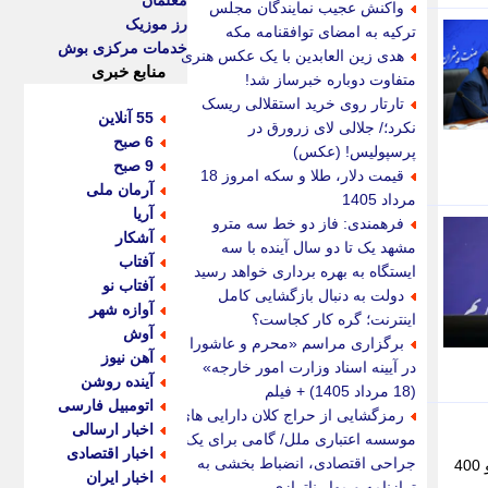
معلمان
واکنش عجیب نمایندگان مجلس
رز موزیک
ترکیه به امضای توافقنامه مکه
خدمات مرکزی بوش
هدی زین العابدین با یک عکس هنری
منابع خبری
متفاوت دوباره خبرساز شد!
تارتار روی خرید استقلالی ریسک
55 آنلاین
نکرد؛/ جلالی لای زرورق در
6 صبح
پرسپولیس! (عکس)
9 صبح
قیمت دلار، طلا و سکه امروز 18
آرمان ملی
مرداد 1405
آریا
فرهمندی: فاز دو خط سه مترو
آشکار
مشهد یک تا دو سال آینده با سه
آفتاب
ایستگاه به بهره برداری خواهد رسید
آفتاب نو
دولت به دنبال بازگشایی کامل
آوازه شهر
اینترنت؛ گره کار کجاست؟
آوش
برگزاری مراسم «محرم و عاشورا
آهن نیوز
در آیینه اسناد وزارت امور خارجه»
آینده روشن
(18 مرداد 1405) + فیلم
اتومبیل فارسی
رمزگشایی از حراج کلان دارایی های
اخبار ارسالی
موسسه اعتباری ملل/ گامی برای یک
اخبار اقتصادی
جراحی اقتصادی، انضباط بخشی به
استاندار گیلان از تصویب 138 پرونده تسهیلاتی در ستاد تسهیل و رفع موانع تولید استان خبر داد و گفت: پرداخت 2 هزار و 400
اخبار ایران
ترازنامه و مهار ناترازی