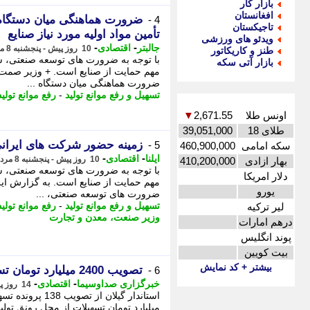
بازار کار
افغانستان
ضرورت هماهنگی میان دستگاه
4 -
تاجیکستان
تأمین مواد اولیه مورد نیاز صنایع
ویدئو های ورزشی
-
-
جالبتر
اقتصادی
10 روز پیش - پنجشنبه 8 مرداد 1405، 20:07
طنز و کاریکاتور
با توجه به ضرورت های توسعه صنعتی، ستا
بازار آتی سکه
مهم حمایت از صنایع است. + وزیر صمت 
ضرورت هماهنگی میان دستگاه ...
تسهیل و رفع موانع تولید
-
رفع موانع تولید
اونس طلا
2,671.55
▼
طلای 18
39,051,000
زمینه حضور شرکت های ایرانی
5 -
سکه امامی
460,900,000
-
-
ایلنا
اقتصادی
10 روز پیش - پنجشنبه 8 مرداد 1405، 12:57
بهار ازادی
410,200,000
با توجه به ضرورت های توسعه صنعتی، ستا
دلار امریکا
مهم حمایت از صنایع است. به گزارش ایل
یورو
ضرورت های توسعه صنعتی، ...
تسهیل و رفع موانع تولید
-
رفع موانع تولید
لیر ترکیه
وزیر صنعت، معدن و تجارت
درهم امارات
پوند انگلیس
بیت کویین
بیشتر + کد نمایش
تصویب 2400 میلیارد تومان تسهیلات برای 138 بنگاه تولیدی گیلان
6 -
-
-
خبرگزاری صداوسیما
اقتصادی
14 روز پیش - یکشنبه 4 مرداد 1405، 16:45
میلیارد تومان تسهیلات از محل رونق تولی