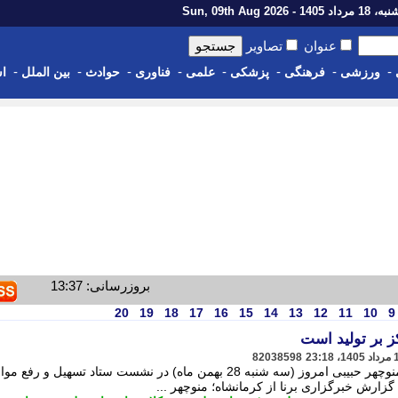
اد 1405 - Sun, 09th Aug 2026
عنوان
تصاویر
-
-
-
-
-
-
-
-
ورزشی
فرهنگی
پزشکی
علمی
فناوری
حوادث
بین الملل
اس
بروزرسانی: 13:37
20
19
18
17
16
15
14
13
12
11
10
9
 بر تولید است
82038598
به گزارش خبرگزاری برنا از کرمانشاه؛ منوچهر حبیبی امروز (سه شنبه 28 بهمن ماه) در نشست ستاد تسهیل و رف
گزارش خبرگزاری برنا از کرمانشاه؛ منوچهر ...