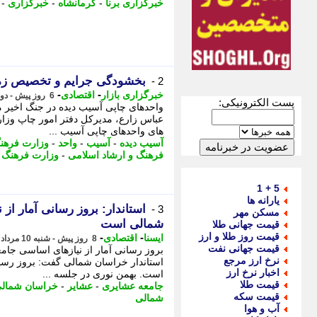
خبرگزاری برنا
-
کرمانشاه
-
خبرگزاری
-
بخشودگی جرایم و تخصیص زمین
2 -
-
-
خبرگزاری بازار
اقتصادی
6 روز پیش - دوشنبه 12 مرداد 1405، 14:32
پست الکترونیکی:
واحدهای چاپی آسیب دیده در جنگ اخیر م
عباس زارع، مدیرکل دفتر امور چاپ وزا
های واحدهای چاپی آسیب ...
آسیب دیده
-
آسیب
-
واحد
-
وزارت فرهنگ
فرهنگ و ارشاد اسلامی
-
وزارت فرهنگ و
5 + 1
یارانه ها
استاندار: بروز رسانی آمار ا
3 -
مسکن مهر
شمالی است
قیمت جهانی طلا
قیمت روز طلا و ارز
-
-
ایسنا
اقتصادی
8 روز پیش - شنبه 10 مرداد 1405، 13:20
قیمت جهانی نفت
بروز رسانی آمار از نیازهای اساسی جام
نرخ ارز مرجع
استاندار خراسان شمالی گفت: بروز رسان
اخبار نرخ ارز
است. بهمن نوری در جلسه ...
قیمت طلا
جامعه عشایری
-
عشایر
-
خراسان شمال
قیمت سکه
شمالی
آب و هوا