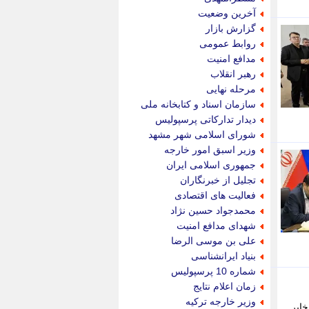
پویه آنلاین
آخرین وضعیت
پیام نفت
گزارش بازار
تابناک
روابط عمومی
تازه نیوز
مدافع امنیت
تبیان
رهبر انقلاب
تجارت نیوز
مرحله نهایی
تحریریه
سازمان اسناد و کتابخانه ملی
ترابر نیوز
دیدار تدارکاتی پرسپولیس
ترفندباز
شورای اسلامی شهر مشهد
تریبون اقتصاد
وزیر اسبق امور خارجه
تسنیم نیوز
جمهوری اسلامی ایران
تک ناک
تجلیل از خبرنگاران
تکراتو
فعالیت های اقتصادی
توریسم آنلاین
محمدجواد حسین نژاد
تولید نیوز
شهدای مدافع امنیت
تیتر فوری
علی بن موسی الرضا
تیکنا
بنیاد ایرانشناسی
جاب ویژن
شماره 10 پرسپولیس
جار نیوز
زمان اعلام نتایج
جالبتر
وزیر خارجه ترکیه
خایر