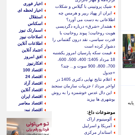
اخبار فوری
شیک پروتیینی با گیلاس و شکلات
اخبار لحظه ای
ایران از پهپاد ریپر و هرمس چه
استقلال
اطلاعاتی به دست می آورد؟
اسکناس
هشدار «شرق» درباره دگردیسی
اسمارتک نیوز
هویت روحانیت؛ پیوند روحانیت با
اصلاحات نیوز
قدرت سیاسی، نقد درون گفتمانی را
اطلاعات آنلاین
دشوار کرده است
اعتماد آنلاین
قیمت سکه پارسیان امروز یکشنبه
افق امروز
18 مرداد 1405؛ 400، 500، 600،
افکارنیوز
700، 800، 900 سوت و... چند؟
اقتصاد 100
+جدول
اقتصاد 24
اعلام نتایج نهایی دکتری 1405 در
اقتصاد آزاد
اواخر مرداد / جزییات سازمان سنجش
اقتصاد آنلاین
این دال عدس خوشمزه را به روش
اقتصاد ایران
بوشهری ها بپزید
ایه
اقتصاد معاصر
اقتصاد نیوز
موضوعات داغ:
اکو ایران
آلومینیوم اراک
اکوفارس
آمریکا و اسراییل
اکونگار
استاندار مرکزی