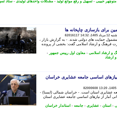
منوچهر حبیبی
-
تسهیل و رفع موانع تولید
-
مشکلات واحدهای تولیدی
-
ستاد تسه
 برای بازسازی چاپخانه ها
82016117
شمول حمایت های دولتی شدند. - به گزارش بازار ،
رت فرهنگ و ارشاد اسلامی گفت: بخشی از پرونده
 و ارشاد اسلامی
-
معاون اول رییس جمهور
-
 ارشاد
ز نیازهای اساسی جامعه عشایری خراسان
82000608
عه عشایری استان است. - خراسان شمالی (ایسنا) -
ی آمار از نیازهای اساسی جامعه عشایری استان
ی
-
استان
-
عشایری
-
جامعه
-
استاندار خراسان