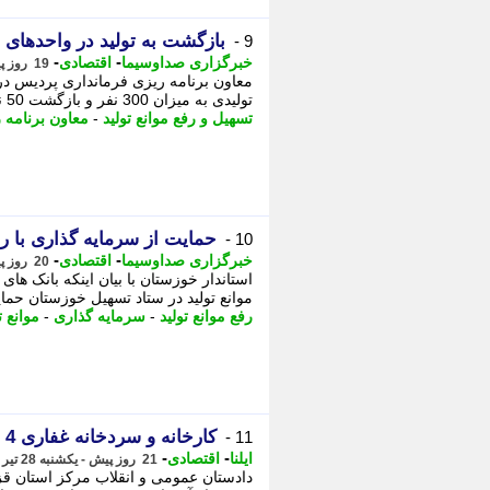
بازگشت به تولید در واحدهای صنعتی 
9 -
-
-
خبرگزاری صداوسیما
اقتصادی
19 روز پیش - سه شنبه 30 تیر 1405، 18:45
معاون برنامه ریزی فرمانداری پردیس در 
تولیدی به میزان 300 نفر و بازگشت 50 نیروی کار به کارخانه ای که در حوادث ...
تسهیل و رفع موانع تولید
-
معاون برنامه 
حمایت از سرمایه گذاری با رف
10 -
-
-
خبرگزاری صداوسیما
اقتصادی
20 روز پیش - دوشنبه 29 تیر 1405، 14:32
استاندار خوزستان با بیان اینکه بانک ه
موانع تولید در ستاد تسهیل خوزستان حما
رفع موانع تولید
-
سرمایه گذاری
-
موانع ت
کارخانه و سردخانه غفاری 4 بار به مزایده رفته، اما خریدار نداشته است
11 -
-
-
ایلنا
اقتصادی
21 روز پیش - یکشنبه 28 تیر 1405، 16:30
دادستان عمومی و انقلاب مرکز استان ق