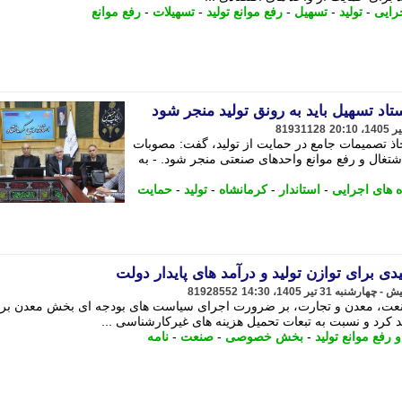
رایی
-
تولید
-
تسهیل
-
رفع موانع تولید
-
تسهیلات
-
رفع موانع
اد تسهیل باید به رونق تولید منجر شود
81931128
تخاذ تصمیمات جامع در حمایت از تولید، گفت: مصوبات
اشتغال و رفع موانع واحدهای صنعتی منجر شود. - به
 های اجرایی
-
استاندار
-
کرمانشاه
-
تولید
-
حمایت
ی برای توازن تولید و درآمد های پایدار دولت
81928552
صنعت، معدن و تجارت، بر ضرورت اجرای سیاست های بودجه ای بخش معدن بر پ
کرد و نسبت به تبعات تحمیل هزینه های غیرکارشناسی ...
 رفع موانع تولید
-
بخش خصوصی
-
صنعت
-
نامه