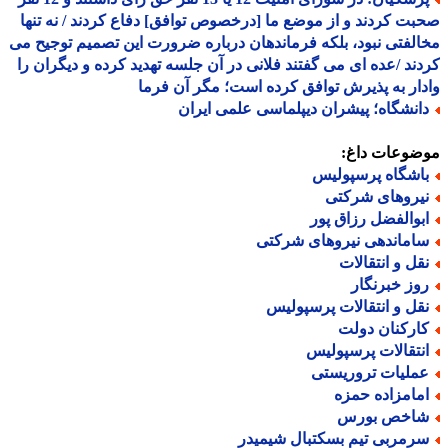
ت کردند و از موضع ما [درخصوص توافق] دفاع کردند / نه تنها
لفتی نبود، بلکه فرماندهان درباره ضرورت این تصمیم توجیح می
ند /عده ای می گفتند فلانی در آن جلسه تهدید کرده و دیگران را
ار به پذیرش توافق کرده است؛ مگر آن فرما
انشگاه؛ پیشران دیپلماسی علمی ایران
ضوعات داغ:
اشگاه پرسپولیس
یروهای شرکتی
بوالفضل رزاق پور
اماندهی نیروهای شرکتی
قل و انتقالات
وز خبرنگار
قل و انتقالات پرسپولیس
ارکنان دولت
نتقالات پرسپولیس
ملیات تروریستی
مامزاده حمزه
اخص بورس
رمربی تیم بسکتبال شیمیدر