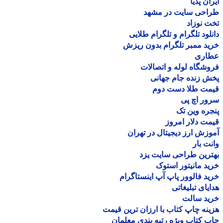
ان پدیا
احی سایت در مشهد
 نوزاد
لود تلگرام و تلگرام طلایی
د ممبر تلگرام بدون ریزش
اری
شگاه لوله و اتصالات
 زنده جام جهانی
مت طلا دست دوم
ر اچ پی
ره وین تک
ت دلار امروز
زش ارز دیجیتال در تهران
ت بار
رین طراحی سایت یزد
د مانیتور استوک
د فالوور پاپ آپ اینستاگرام
یای تبلیغاتی
ید سالت
نه چاپ کتاب با ارزان ترین قیمت
 کتاب ویژه رتبه بندی معلمان