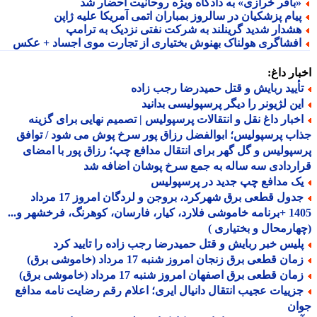
باقر خرازی» به دادگاه ویژه روحانیت احضار شد
یام پزشکیان در سالروز بمباران اتمی آمریکا علیه ژاپن
شدار شدید گرینلند به شرکت نفتی نزدیک به ترامپ
فشاگری هولناک بهنوش بختیاری از تجارت موی اجساد + عکس
ار داغ:
أیید ربایش و قتل حمیدرضا رجب زاده
ین لژیونر را دیگر پرسپولیسی بدانید
خبار داغ نقل و انتقالات پرسپولیس | تصمیم نهایی برای گزینه
ب پرسپولیس؛ ابوالفضل رزاق پور سرخ پوش می شود / توافق
پولیس و گل گهر برای انتقال مدافع چپ؛ رزاق پور با امضای
ردادی سه ساله به جمع سرخ پوشان اضافه شد
ک مدافع چپ جدید در پرسپولیس
جدول قطعی برق شهرکرد، بروجن و لردگان امروز 17 مرداد
1405 +برنامه خاموشی فلارد، کیار، فارسان، کوهرنگ، فرخشهر و...
ارمحال و بختیاری )
لیس خبر ربایش و قتل حمیدرضا رجب زاده را تایید کرد
ان قطعی برق زنجان امروز شنبه 17 مرداد (خاموشی برق)
ان قطعی برق اصفهان امروز شنبه 17 مرداد (خاموشی برق)
زییات عجیب انتقال دانیال ایری؛ اعلام رقم رضایت نامه مدافع
ان