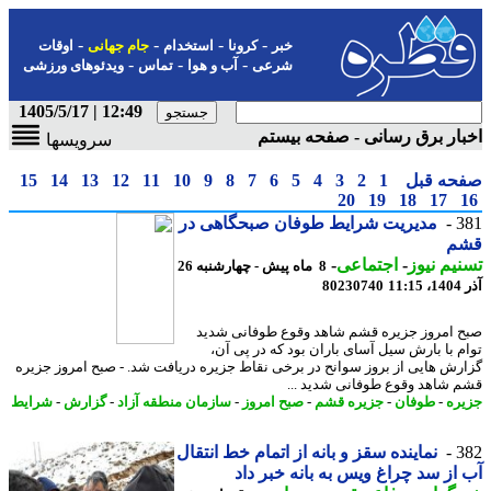
-
-
-
-
خبر
کرونا
استخدام
جام جهانی
اوقات
-
-
-
شرعی
آب و هوا
تماس
ویدئوهای ورزشی
12:49 | 1405/5/17
ار برق رسانی - صفحه بیستم
سرویسها
حه قبل
1
2
3
4
5
6
7
8
9
10
11
12
13
14
15
20
19
18
17
3
مدیریت شرایط طوفان صبحگاهی در
م
یم نیوز
-
اجتماعی
-
8 ماه پیش - چهارشنبه 26
11
80230740
 امروز جزیره قشم شاهد وقوع طوفانی شدید
م با بارش سیل آسای باران بود که در پی آن،
رش هایی از بروز سوانح در برخی نقاط جزیره دریافت شد. - صبح امروز جزیره
 شاهد وقوع طوفانی شدید ...
ره
-
طوفان
-
جزیره قشم
-
صبح امروز
-
سازمان منطقه آزاد
-
گزارش
-
شرایط
3
نماینده سقز و بانه از اتمام خط انتقال
از سد چراغ ویس به بانه خبر داد