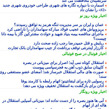
نشینان محافظت می کند
سمارت با دیواره نگاره های شهری طراحی خودروی شهری جدید
بار ویژه
روز نو
مان و ایران بر سر مدیریت تنگه هرمز به توافق رسیدند؟
ریزوبپاش های عجیب فولاد مبارکه سهامداران را ناراضی کرد
اجرای مناقصه بیمه بنیاد شهید و حوادث مشترکین گاز با بیمه دانا
ست؟
بایش و قتل حمیدرضا رجب زاده صحت دارد
ارزار اینترنتی توقف برداشت از جیب سهامداران بانک تجارت
بار فوتبال در صبح فوتبالی
ستقلال کوتاه نمی آید؛ اصرار برای میزبانی در بصره
اپیتان سابق ذوب آهن به فجرسپاسی پیوست
ورت های مالی استقلال خبرساز شد؛ امضای عضو مستعفی روی
د!
سوایی تازه برای اینفانتینو؛ اتهام رابطه با کارمند یوفا
دان برای بازگشت به استقلال تخفیف ویژه می دهد!
بار ویژه
رونگار
بی ها هنوز بصره را از دست نداده اند/ میزبانی آسیایی استقلال در
ه ای از ابهام