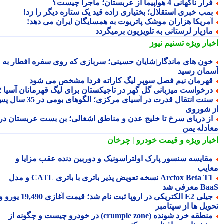
ار ناگهانی 4 هواپیما از عربستان؛ ماجرا چیست؟
مب خبری استقلال؛ بختیاری زاده قید یک ستاره دیگر را زد!
مریکا هزاران موشک پاتریوت به همسایگان ایران می دهد!
ازیار لرستانی به تلویزیون برمیگردد
بار ویژه
تسنیم نیوز
ون های ماندگار|شایان حسینی؛ سربازی که روی سفره افطار به
مان رسید
هرمان نیم فصل سوپر لیگ کاراته فردا مشخص می شود
رخواست میزبانی گل گهر در تاجیکستان برای لیگ قهرمانان آسیا 2
سنت انتقال قدرت در آسیای مرکزی؛ الگوهای بومی در 35 سال پس
 شوروی
ز دریای سرخ تا خلیج عدن و مناطق اشغالی؛ بن بست عربستان در
ادله یمن
بار ویژه
و قیمت خودرو | چرخان
قایسه سنسور پارک اولتراسونیک و دوربین دنده عقب مزایا و
ایب
Arcfox Beta T1 نسخه تعویض پذیر باتری با باتری CATL و مدل
معرفی شد
جیلی E2 الکتریکی در اروپا ثبت نام شد؛ قیمت آغازی 19,490 یورو و
ویل ها از سپتامبر
منطقه خرد شونده (crumple zone) در خودرو چیست و چگونه از