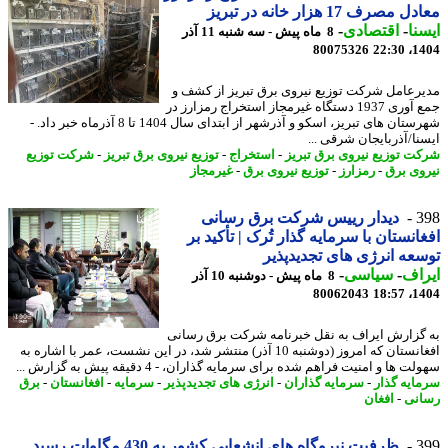
مصرف 17 هزار خانه در تبریز
نا
-
اقتصادی
-
8 ماه پیش - سه شنبه 11 آذر
80075326
1404
رعامل شرکت توزیع نیروی برق تبریز از کشف و
جمع آوری 1937 دستگاه غیرمجاز استخراج رمزارز در
شهرستان های تبریز، اسکو و آذرشهر از ابتدای سال 1404 تا 8 آذرماه خبر داد. -
نا/آذربایجان شرقی ...
ت توزیع نیروی برق تبریز
-
استخراج
-
توزیع نیروی برق تبریز
-
شرکت توزیع
وی برق
-
رمزارز
-
توزیع نیروی برق
-
غیرمجاز
3
دیدار رییس شرکت برق رسانی
انستان با سرمایه گذار تُرک | تأکید بر
عه انرژی های تجدیدپذیر
اف
-
سیاسی
-
8 ماه پیش - دوشنبه 10 آذر
80062043
1404
گزارش ایراف به نقل خبرنامه شرکت برق رسانی
افغانستان که امروز (دوشنبه 10 آذر) منتشر شد، در این نشست، عمر با اشاره به
 ها و امنیت فراهم شده برای سرمایه گذاران، - 4 دقیقه پیش به گزارش ...
ایه گذار
-
سرمایه گذاران
-
انرژی های تجدیدپذیر
-
سرمایه
-
افغانستان
-
برق
نی
-
افغان
3
ظرفیت نیروگاه های انشعابی کشور به 430 مگاوات رسید