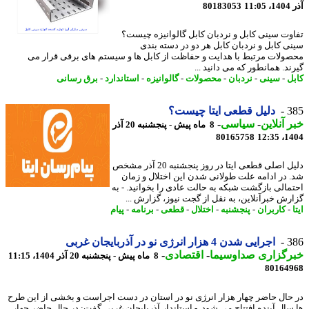
11
80183053
وت سینی کابل و نردبان کابل گالوانیزه چیست؟
ی کابل و نردبان کابل هر دو در دسته بندی
ولات مرتبط با هدایت و حفاظت از کابل ها و سیستم های برقی قرار می
د. همانطور که می دانید ...
ل
-
سینی
-
نردبان
-
محصولات
-
گالوانیزه
-
استاندارد
-
برق رسانی
3
دلیل قطعی ایتا چیست؟
 آنلاین
-
سیاسی
-
8 ماه پیش - پنجشنبه 20 آذر
80165758
1404
دلیل اصلی قطعی ایتا در روز پنجشنبه 20 آذر مشخص
 در ادامه علت طولانی شدن این اختلال و زمان
مالی بازگشت شبکه به حالت عادی را بخوانید. - به
رش خبرآنلاین، به نقل از گجت نیوز، گزارش ...
-
کاربران
-
پنجشنبه
-
اختلال
-
قطعی
-
برنامه
-
پیام
3
اجرایی شدن 4 هزار انرژی نو در آذربایجان غربی
رگزاری صداوسیما
-
اقتصادی
-
8 ماه پیش - پنجشنبه 20 آذر 1404، 11:15
80164
حال حاضر چهار هزار انرژی نو در استان در دست اجراست و بخشی از این طرح
سال آینده افتتاح می شود. - استاندار آذربایجان غربی گفت: در حال حاضر چهار