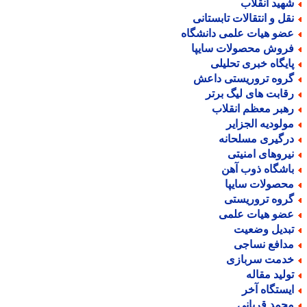
هید انقلاب
قل و انتقالات تابستانی
ضو هیات علمی دانشگاه
روش محصولات سایپا
ایگاه خبری تحلیلی
روه تروریستی داعش
قابت های لیگ برتر
هبر معظم انقلاب
ولودیه الجزایر
رگیری مسلحانه
یروهای امنیتی
اشگاه ذوب آهن
حصولات سایپا
روه تروریستی
ضو هیات علمی
بدیل وضعیت
دافع نساجی
دمت سربازی
ولید مقاله
یستگاه آخر
حمد قربانی