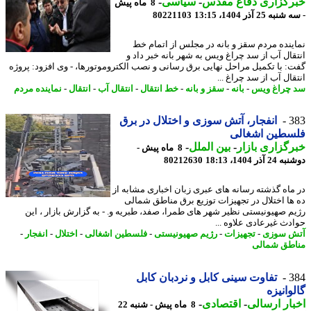
رگزاری دفاع مقدس
-
سیاسی
-
8 ماه پیش
ه 25 آذر 1404، 13:15
80221103
ینده مردم سقز و بانه در مجلس از اتمام خط
قال آب از سد چراغ ویس به شهر بانه خبر داد و
: با تکمیل مراحل نهایی برق رسانی و نصب الکتروموتورها، - وی افزود: پروژه
ال آب از سد چراغ ...
چراغ ویس
-
بانه
-
سقز و بانه
-
خط انتقال
-
انتقال آب
-
انتقال
-
نماینده مردم
3
انفجار، آتش سوزی و اختلال در برق
سطین اشغالی
گزاری بازار
-
بین الملل
-
8 ماه پیش -
آذر 1404، 18:13
80212630
ماه گذشته رسانه های عبری زبان اخباری مشابه از
ها اختلال در تجهیزات توزیع برق مناطق شمالی
م صهیونیستی نظیر شهر های طمرا، صفد، طبریه و. - به گزارش بازار ، این
دث غیرعادی علاوه ...
 سوزی
-
تجهیزات
-
رژیم صهیونیستی
-
فلسطین اشغالی
-
اختلال
-
انفجار
-
طق شمالی
3
تفاوت سینی کابل و نردبان کابل
وانیزه
ار ارسالی
-
اقتصادی
-
8 ماه پیش - شنبه 22