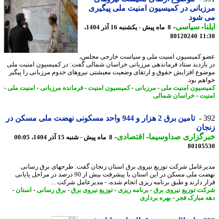
بانی در کمیسیون امنیت ملی پیگیری
 شود
ا
-
سیاسی
-
8 ماه پیش - یکشنبه 16 آذر 1404،
80120240
11
 کمیسیون امنیت ملی و سیاست خارجی مجلس،
بازدید ستاد فرماندهی مرزبانی خراسان شمالی گفت: در کمیسیون امنیت ملی
وع افزایش حقوق و ارتقای وضعیت معیشتی نیروهای خدوم مرزبانی را پیگیر
هم بود.
سیون امنیت ملی
-
مرزبانی
-
کمیسیون امنیت
-
فرمانده مرزبانی
-
امنیت ملی
-
یت
-
خراسان شمالی
3
تامین برق 2 هزار و 944 واحد مسکونی نهضت ملی مسکن در
ان
رگزاری صداوسیما
-
اقتصادی
-
8 ماه پیش - شنبه 15 آذر 1404، 00:05
80105
رعامل شرکت توزیع نیروی برق استان زنجان گفت: طرحهای برق رسانی
نهضت ملی مسکن در این استان با پیشرفت بیش از 90 درصد در مراحل پایانی
ر دارند و طبق برنامه ریزی انجام شده، - مدیرعامل شرکت ...
ت توزیع نیروی برق
-
برنامه ریزی
-
توزیع نیروی برق
-
برق رسانی
-
استان
-
 مبارک فجر
-
بهره برداری