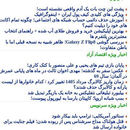
شت این چت بات یک آدم واقعی نشسته است!
یژگی های کلیدی کیف پول ایران + اینفوگرافیک
موزش حذف دائمی حساب شبکه های اجتماعی؛ چگونه تمام اکانت
ی خود را دیلیت کنیم؟
هترین اپلیکیشن خرید و فروش طلای آب شده + راهنمای انتخاب
تبرترین پلتفرم ها
بررسی گوشی Galaxy Z Flip8؛ ظاهر شبیه به نسخه قبلی اما با
طن متفاوت!
بار ویژه
اقتصاد آزاد
ایان بازی تیم های یحیی و علی منصور با کتک کاری!
کس| سفر به گذشته؛ مهدی اخوان ثالث در ماه های پایانی عمرش
آلمان؛ سال 69
زمان واریز کالابرگ مرداد 1405 تغییر کرد / کدام خانوارها از لیست
رانه و کالابرگ حذف شدند؟
یلبورد تبلیغاتی نتفلیکس به خانه یک بازیگر تبدیل شد
مب شبانه اروپا؛ کاپیتان بارسا به لیورپول پیوست!
بار ویژه
سرنویس
ناتور آمریکایی: ترامپ باید بیکار شود
تل هولناک مداح سرشناس پس از ربوده شدن؛ فیلم جنایت برای
نواده ارسال شد