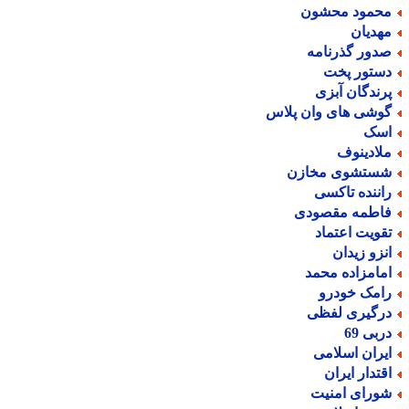
حمود محشون
هدیان
دور گذرنامه
ستور پخت
رندگان آبزی
وشی های وان پلاس
سک
لادینوف
ستشوی مخازن
اننده تاکسی
اطمه مقصودی
قویت اعتماد
نزو زیدان
مامزاده محمد
امک خودرو
رگیری لفظی
ربی 69
یران اسلامی
قتدار ایران
ورای امنیت