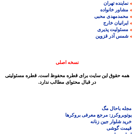
ماینده تهران
شاور خانواده
حمدمهدی محبی
یرانیان خارج
سئولیت پذیری
مس آذر قزوین
نسخه اصلی
مه حقوق این سایت برای قطره محفوظ است. قطره مسئولیتی
در قبال محتوای مطالب ندارد.
ه باحال مگ
وبروکرز: مرجع معرفی بروکرها
د شلوار جین زنانه
مت گوشی