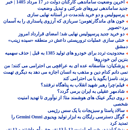
آخرین وضعیت ساماندهی کارکنان دولت در 17 مرداد 1405 | خبر
د ساماندهی نیروهای شرکتی و تبدیل وضعیت
رسپولیس و دو خرید بلندمدت در آستانه نهایی سازی
ون های ماندگار|هومن؛ سربازی که آرزوی پاسداری را به آسمان
+تصویر
و خرید جدید پرسپولیس نهایی شد؛ امضای قرارداد امروز
نثی سازی عملیات تروریستی داعش در منطقه «سیده زینب»
شق
محدودیت تردد برای خودرو های تولید 1385 به قبل | حذف سهمیه
ین این خودروها
زشکیان: متأسفانه عده ای به عراقچی بی احترامی می کنند؛ من
 دانم کدام دین و مذهب به انسان اجازه می دهد به دیگری تهمت
د، ناسزا بگوید یا بی احترامی کند
یلم/چرا رهبر شهید انقلاب به پناهگاه نرفتند؟
ادمهر عقیلی به ایران برمی گردد؟
وی دیگر عینک های هوشمند متا؛ از نوآوری تا تهدید امنیت
صی
الاد پاستا و سبزیجات با یک سس رژیمی
گوگل دسترسی رایگان به ابزار تولید ویدیوی Gemini Omni را
ید کرد
پزشکیان: در شورای امنیت 12 یا 13 نفر حق رأی داشتند و 12 نفر