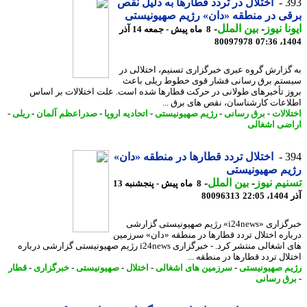
3
اختلال در تردد قطارها به دلیل نقص
ی در منطقه «دان» رژیم صهیونیستی
نا نیوز
-
بین الملل
-
8 ماه پیش - جمعه 14 آذر
80097978
1404
گزارش گروه عبری خبرگزاری تسنیم، اختلالی در
تم برق رسانی فشار قوی خطوط ریلی باعث
ز تأخیرهای طولانی در حرکت قطارها شده است. علت اختلالات بر اساس
اعات کارشناسان، نقص های برق ...
لالات
-
برق رسانی
-
رژیم صهیونیستی
-
اتحادیه اروپا
-
صدراعظم آلمان
-
ریلی
-
ضی اشغالی
3
اختلال تردد قطارها در منطقه «دان»
م صهیونیستی
یم نیوز
-
بین الملل
-
8 ماه پیش - پنجشنبه 13
22
80096313
خبرگزاری «i24news» رژیم صهیونیستی گزارشی
اره اختلال تردد قطارها در منطقه «دان» سرزمین
های اشغالی منتشر کرد. - خبرگزاری i24news رژیم صهیونیستی گزارشی درباره
لال تردد قطارها در منطقه ...
م صهیونیستی
-
سرزمین های اشغالی
-
اختلال
-
صهیونیستی
-
خبرگزاری
-
قطار
ق رسانی