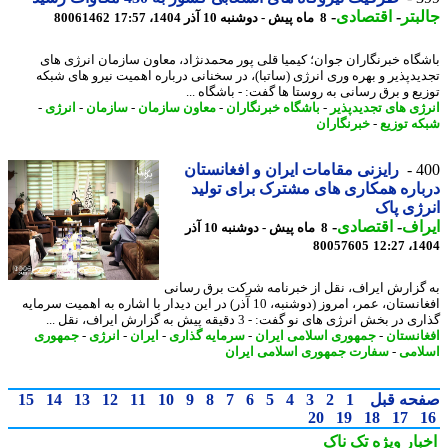
بتر
-
اقتصادی
-
8 ماه پیش - دوشنبه 10 آذر 1404، 17:57
80061462
گاه خبرنگاران جوان؛ کیمیا قلی پور محمدنژاد، معاون سازمان انرژی های
یدپذیر و بهره وری انرژی (ساتبا)، در سخنانی درباره اهمیت نیرو های شبکه
یع و برق رسانی به روستا ها گفت: - باشگاه ...
ژی های تجدیدپذیر
-
باشگاه خبرنگاران
-
معاون سازمان
-
سازمان
-
انرژی
-
ه توزیع
-
خبرنگاران
4
رایزنی مقامات ایران و افغانستان
اره همکاری های مشترک برای تولید
ژی پاک
اف
-
اقتصادی
-
8 ماه پیش - دوشنبه 10 آذر
80057605
1404
گزارش ایراف، نقل از خبرنامه شرکت برق رسانی
افغانستان، عمر، امروز (دوشنبه، 10 آذر) در این دیدار با اشاره به اهمیت سرمایه
در بخش انرژی های نو گفت: - 3 دقیقه پیش به گزارش ایراف، نقل ...
انستان
-
جمهوری اسلامی ایران
-
سرمایه گذاری
-
ایران
-
انرژی
-
جمهوری
امی
-
سفارت جمهوری اسلامی ایران
حه قبل
1
2
3
4
5
6
7
8
9
10
11
12
13
14
15
20
19
18
17
بار ویژه
تک ناک