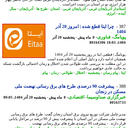
ر انرژی نو در استان در دست اجراست ...
اندار آذربایجان غربی
-
آذربایجان غربی
-
استان
-
طرح ها
-
آذربایجان
-
سال
ه
-
انرژی
3
چرا ایتا قطع شده | امروز 20 آذر
14
امگ
-
فناوری
-
8 ماه پیش - پنجشنبه 20 آذر
80164306
1404
پویامگ | قطعی ایتا در روز پنجشنبه 20 آذر 1404
نان ادامه دارد و دلیل اصلی آن اعلام شده است.
این مطلب به بررسی علت طولانی شدن اختلال و زمان احتمالی بازگشت شبکه
حالت عادی خواهیم پرداخت.
-
پیام رسان
-
پنجشنبه
-
اختلال
-
طولانی
-
زمان
-
پیام
3
پیشرفت 90 درصدی طرح های برق رسانی نهضت ملی
کن در زنجان
رگزاری صداوسیما
-
اقتصادی
-
8 ماه پیش - پنجشنبه 20 آذر 1404، 09:05
80163
رعامل شرکت توزیع نیروی برق استان زنجان گفت: طرح های برق رسانی
نهضت ملی مسکن در این استان با پیشرفت بیش از 90 درصد در مراحل پایانی
ند . - پیشرفت 90 درصدی طرح های برق رسانی نهضت ...