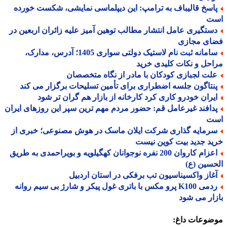
اسخ قالیباف به ترامپ: این دیپلماسی نمایشی، شکست خورده
ت
ستگیری عامل انتشار مطالب توهین آمیز علیه زائران اربعین در
ای مجازی
سامانه ثبت نام لاستیک دولتی سواری 1405؛ آدرس، مدارک،
حل و نکات کلیدی خرید
لت لجبازی کودکان با مادر از نگاه متخصصان
نتاگون جلسه اضطراری برای تأمین تسلیحات برگزار می کند
یران خودرو کاری کرد کارخانه از بازار هم گران تر شود
دافند غیرعامل قم: حضور مردم مهم ترین سپر این روزهای ایران
ت
رمایه گذاری شرکت ایلان ماسک در هوش مصنوعی؛ خبری از
د جدید بیت کوین نیست
اعزام کاروان 200 نفره نوجوانان کهگیلویه و بویراحمدی به طریق
سین (ع)
غاز واکسیناسیون تب برفکی در استان اردبیل
ردمی K100 پرو مکس با باتری غول پیکر و شارژ بی سیم روانه
ار می شود
ضوعات داغ: