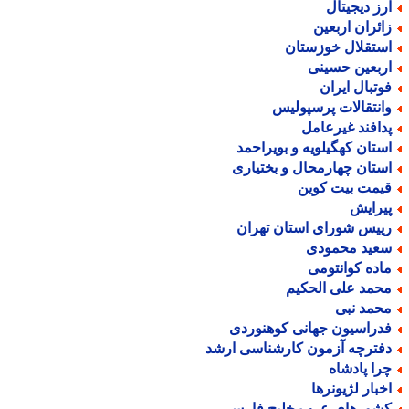
رز دیجیتال
ائران اربعین
ستقلال خوزستان
ربعین حسینی
وتبال ایران
انتقالات پرسپولیس
دافند غیرعامل
ستان کهگیلویه و بویراحمد
ستان چهارمحال و بختیاری
یمت بیت کوین
یرایش
ییس شورای استان تهران
عید محمودی
اده کوانتومی
حمد علی الحکیم
حمد نبی
دراسیون جهانی کوهنوردی
فترچه آزمون کارشناسی ارشد
را پادشاه
خبار لژیونرها
شورهای عرب خلیج فارس