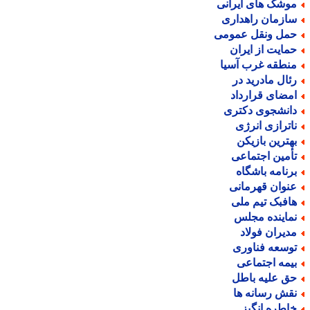
وشک های ایرانی
ازمان راهداری
مل ونقل عمومی
مایت از ایران
نطقه غرب آسیا
ئال مادرید در
مضای قرارداد
انشجوی دکتری
اترازی انرژی
هترین بازیکن
أمین اجتماعی
رنامه باشگاه
نوان قهرمانی
افبک تیم ملی
ماینده مجلس
دیران فولاد
وسعه فناوری
یمه اجتماعی
ق علیه باطل
قش رسانه ها
اطره انگیز