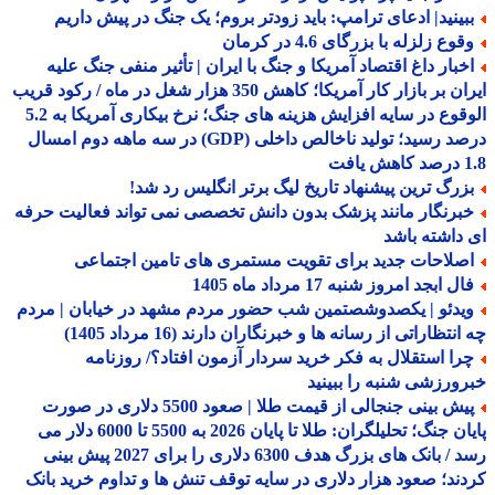
بینید| ادعای ترامپ: باید زودتر بروم؛ یک جنگ در پیش داریم
وع زلزله با بزرگای 4.6 در کرمان
خبار داغ اقتصاد آمریکا و جنگ با ایران | تأثیر منفی جنگ علیه
ایران بر بازار کار آمریکا؛ کاهش 350 هزار شغل در ماه / رکود قریب
الوقوع در سایه افزایش هزینه های جنگ؛ نرخ بیکاری آمریکا به 5.2
درصد رسید؛ تولید ناخالص داخلی (GDP) در سه ماهه دوم امسال
افت
زرگ ترین پیشنهاد تاریخ لیگ برتر انگلیس رد شد!
برنگار مانند پزشک بدون دانش تخصصی نمی تواند فعالیت حرفه
داشته باشد
صلاحات جدید برای تقویت مستمری های تامین اجتماعی
ل ابجد امروز شنبه 17 مرداد ماه 1405
یدئو | یکصدوشصتمین شب حضور مردم مشهد در خیابان | مردم
نتظاراتی از رسانه ها و خبرنگاران دارند (16 مرداد 1405)
را استقلال به فکر خرید سردار آزمون افتاد؟/ روزنامه
ورزشی شنبه را ببینید
پیش بینی جنجالی از قیمت طلا | صعود 5500 دلاری در صورت
پایان جنگ؛ تحلیلگران: طلا تا پایان 2026 به 5500 تا 6000 دلار می
رسد / بانک های بزرگ هدف 6300 دلاری را برای 2027 پیش بینی
ند؛ صعود هزار دلاری در سایه توقف تنش ها و تداوم خرید بانک