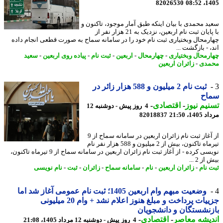
82026530
1405
د محمدی با بیان اینکه طبق آمار موجود، تاکنون و
با پایان ثبت نام اربعین، نزدیک به 21 هزار نفر از
رمحال وبختیاری ثبت نام خود را در سامانه سماح به صورت قطعی انجام داده
 - بازگشت ...
رمحال وبختیاری
-
چهارمحال
-
اربعین
-
ثبت نام
-
پیاده روی اربعین
-
سعید
مدی
-
زائران اربعین
ثبت نام 2 میلیون و 588 هزار زائر در
اح
یم نیوز
-
اقتصادی
-
4 روز پیش - دوشنبه 12
1، 21:50
82018837
از آغاز ثبت نام زائران اربعین در سامانه سماح از 9
تیرماه تاکنون، بیش از 2 میلیون و 588 هزار نفر نام
نویسی کرده - از آغاز ثبت نام زائران اربعین در سامانه سماح از 9 تیرماه تاکنون،
ز 2 ...
 نام
-
زائران اربعین
-
نام
-
سامانه سماح
-
زائران
-
ثبت
-
نام نویسی
وضعیت مبهم وام اربعین 1405؛ ثبت نام عمومی آغاز شد اما
جزییات پرداخت و مبلغ هنوز اعلام نشد + وام 20 میلیونی
نشستگان و دانشجویان
یشه معاصر
-
اقتصادی
-
4 روز پیش - دوشنبه 12 مرداد 1405، 21:08