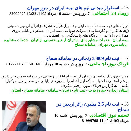
استقرار میدانی تیم های بیمه ایران در مرز مهران
اد 24
-
اجتماعی
-
7 روز پیش - شنبه 10 مرداد 1405، 13:22
82000625
راستای توسعه خدمات حمایتی و تسهیل فرآیند تشرف زائران اربعین حسینی
، همکاران و کارشناسان شرکت سهامی بیمه ایران مستقر در پایانه مرزی
ان با راه اندازی پایگاه های پاسخگویی و راهنمایی ...
ه ایران
-
خدمات مشاوره ای
-
زائران اربعین حسینی
-
زائران
-
خدمات مشاوره
یانه مرزی مهران
-
سامانه سماح
ثبت نام 35809 زنجانی در سامانه سماح
اک نیوز
-
اجتماعی
-
7 روز پیش - شنبه 10 مرداد 1405، 11:50
81999815
مدیر حج و زیارت استان زنجان از ثبت نام 35809 زنجانی در سامانه سماح خبر داد و
هم استانی ها خواست که این اقدام را به روزهای پایانی مراسم اربعین موکول
ند. - به گزارش فرتاک نیوز؛ رحیم شکری،
ان زنجان
-
حج و زیارت
-
ثبت نام
-
زنجان
-
سامانه
-
سامانه سماح
-
استان
ثبت نام 2.5 میلیون زائر اربعین در
اح
یم نیوز
-
اقتصادی
-
7 روز پیش - شنبه 10
1، 11:45
81999768