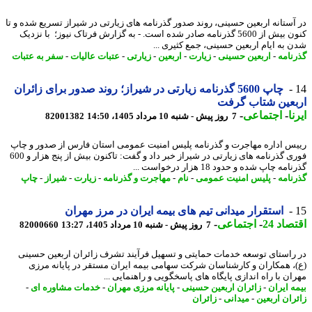
آستانه اربعین حسینی، روند صدور گذرنامه های زیارتی در شیراز تسریع شده و تا
کنون بیش از 5600 گذرنامه صادر شده است. - به گزارش فرتاک نیوز؛ با نزدیک
 به ایام اربعین حسینی، جمع کثیری ...
نامه
-
اربعین حسینی
-
زیارت
-
اربعین
-
زیارتی
-
عتبات عالیات
-
سفر به عتبات
چاپ 5600 گذرنامه زیارتی در شیراز؛ روند صدور برای زائران
بعین شتاب گرفت
ا
-
اجتماعی
-
7 روز پیش - شنبه 10 مرداد 1405، 14:50
82001382
س اداره مهاجرت و گذرنامه پلیس امنیت عمومی استان فارس از صدور و چاپ
فوری گذرنامه های زیارتی در شیراز خبر داد و گفت: تاکنون بیش از پنج هزار و 600
مه چاپ شده و حدود 18 هزار درخواست ...
نامه
-
پلیس امنیت عمومی
-
نام
-
مهاجرت و گذرنامه
-
زیارت
-
شیراز
-
چاپ
استقرار میدانی تیم های بیمه ایران در مرز مهران
اد 24
-
اجتماعی
-
7 روز پیش - شنبه 10 مرداد 1405، 13:27
82000660
راستای توسعه خدمات حمایتی و تسهیل فرآیند تشرف زائران اربعین حسینی
، همکاران و کارشناسان شرکت سهامی بیمه ایران مستقر در پایانه مرزی
ان با راه اندازی پایگاه های پاسخگویی و راهنمایی ...
ه ایران
-
زائران اربعین حسینی
-
پایانه مرزی مهران
-
خدمات مشاوره ای
-
ران اربعین
-
میدانی
-
زائران