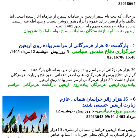
82018
حالی که ثبت نام سفر اربعین در سامانه سماح از تیرماه آغاز شده است، اما
یف وام اربعین برای عموم زائران هنوز روشن نیست و هیچ اطلاعیه رسمی
ره مبلغ، - وضعیت مبهم وام اربعین 1405؛ ثبت ...
عین
-
ثبت نام
-
بازنشستگان
-
سامانه سماح
-
وام
-
اما
-
دانشجویان
بازگشت 30 هزار هرمزگانی از مراسم پیاده روی اربعین
رگزاری دفاع مقدس
-
سیاسی
-
5 روز پیش - دوشنبه 12 مرداد 1405،
82016706
15
3 هزار هرمزگانی از مراسم پیاده روی اربعین به استان بازگشتند. - به
رش دفاع پرس از هرمزگان، علی اصغر دهقانی مدیر حج و زیارت هرمزگان
3 هزار هرمزگانی از مراسم پیاده روی اربعین ...
ده روی اربعین
-
هرمزگان
-
پیاده روی
-
اربعین
-
بازگشت
-
هرمزگانی
-
مراسم
16 هزار زائر خراسان شمالی عازم
رت اربعین حسینی شدند
یم نیوز
-
سیاسی
-
5 روز پیش - دوشنبه 12
1، 09:40
82013643
رییس ستاد اربعین خراسان شمالی از تشرف 16هزار
 از استان به کربلای معلی خبر داد. - استانها طاهر