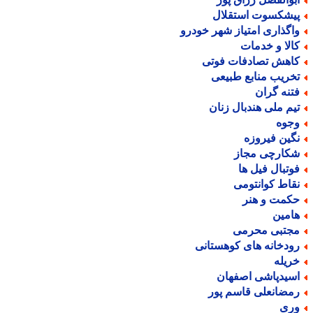
یشکسوت استقلال
اگذاری امتیاز شهر خودرو
الا و خدمات
اهش تصادفات فوتی
خریب منابع طبیعی
تنه گران
یم ملی هندبال زنان
جوه
گین فیروزه
کارچی مجاز
وتبال فیل ها
قاط کوانتومی
کمت و هنر
امین
جتبی محرمی
ودخانه های کوهستانی
ریله
سیدپاشی اصفهان
مضانعلی قاسم پور
ری