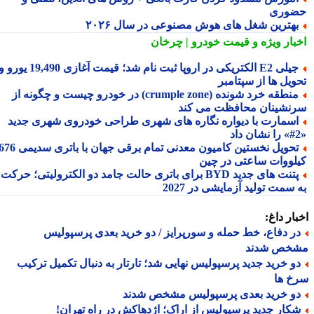
وری
هترین شغل های هوش مصنوعی در سال ۲۰۲۶
بار ویژه
و قیمت خودرو | چرخان
جیلی E2 الکتریکی در اروپا ثبت نام شد؛ قیمت آغازی 19,490 یورو و
ویل ها از سپتامبر
منطقه خرد شونده (crumple zone) در خودرو چیست و چگونه از
نشینان محافظت می کند
سمارت با دیواره نگاره های شهری طراحی خودروی شهری جدید
تحویل نخستین کامیون معدنی تمام برقی جهان با باتری سدیمی 676
لووات ساعتی در چین
پتنت های جدید BYD برای باتری حالت جامد دو الکترولیتی؛ حرکت
سمت تولید آزمایشی در 2027
ار داغ:
ر دفاع، خط حمله و سورپرایز / دو خرید بعدی پرسپولیس
خص شدند
و خرید جدید پرسپولیس نهایی شد؛ تارتار به دنبال تکمیل ترکیب
خ ها
و خرید بعدی پرسپولیس مشخص شدند
کار جدید پرسپولیس از اراک؛ اژدهاکش در راه تهران!