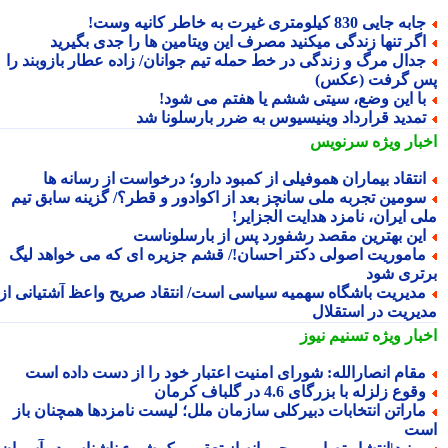
به جایی 830 کیلومتری غیرت به خاطر کانیه وست!
گر تنها زندگی میکنید مصرف این ویتامین ها را جدی بگیرید
دال مرگ و زندگی در خط حمله تیم جوانان/ زاده عطار بازوبند را
 گرفت (عکس)
ا این وضع، سیتی ششم یا هفتم می شود!
مدید قرارداد وینیسیوس به ضرر بارسلونا شد
بار ویژه
سرنویس
نتقاد بیماران هموفیلی از کمبود دارو؛ درخواست از رسانه ها
ومین تجربه ملی سانچز بعد از اکوادور و قطر؟/ گزینه سابق تیم
ی ایران، نامزد هدایت الجزایر!
ین بهترین مقصد رشفورد پس از بارسلوناست
اموریت اصولی دکتر احسان!/ قشم جزیره ای که می خواهد لیگ
تری شود
دیریت باشگاه سهمیه سیاسی است/ انتقاد صریح واعظ آشتیانی از
یریت در استقلال
بار ویژه
تسنیم نیوز
قام انصارالله: شورای امنیت اعتبار خود را از دست داده است
قوع زلزله با بزرگای 4.6 در گلباف کرمان
اراتن انتخابات دبیرکلی سازمان ملل؛ لیست نامزدها همچنان باز
ت