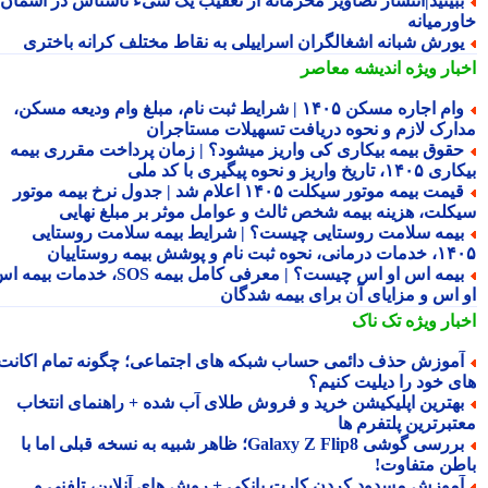
بینید|انتشار تصاویر محرمانه از تعقیب یک شیء ناشناس در آسمان
ورمیانه
ورش شبانه اشغالگران اسراییلی به نقاط مختلف کرانه باختری
بار ویژه
اندیشه معاصر
وام اجاره مسکن ۱۴۰۵ | شرایط ثبت نام، مبلغ وام ودیعه مسکن،
ارک لازم و نحوه دریافت تسهیلات مستاجران
قوق بیمه بیکاری کی واریز میشود؟ | زمان پرداخت مقرری بیمه
تاریخ واریز و نحوه پیگیری با کد ملی
قیمت بیمه موتور سیکلت ۱۴۰۵ اعلام شد | جدول نرخ بیمه موتور
کلت، هزینه بیمه شخص ثالث و عوامل موثر بر مبلغ نهایی
یمه سلامت روستایی چیست؟ | شرایط بیمه سلامت روستایی
نحوه ثبت نام و پوشش بیمه روستاییان
بیمه اس او اس چیست؟ | معرفی کامل بیمه SOS، خدمات بیمه اس
 اس و مزایای آن برای بیمه شدگان
بار ویژه
تک ناک
موزش حذف دائمی حساب شبکه های اجتماعی؛ چگونه تمام اکانت
ی خود را دیلیت کنیم؟
هترین اپلیکیشن خرید و فروش طلای آب شده + راهنمای انتخاب
تبرترین پلتفرم ها
بررسی گوشی Galaxy Z Flip8؛ ظاهر شبیه به نسخه قبلی اما با
طن متفاوت!
موزش مسدود کردن کارت بانکی + روش های آنلاین، تلفنی و