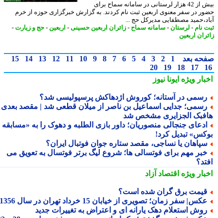
بیش از 42 هزار لرستانی در سامانه سماح برای
ر در سفر معنوی اربعین ثبت نام کردند. به گزارش خبرگزاری حوزه از خرم
د،حمید مصطفایی مدیرکل حج ...
 نام
-
لرستان
-
سامانه سماح
-
زائران اربعین حسینی
-
اربعین
-
حج و زیارت
-
ران اربعین
حه بعد
1
2
3
4
5
6
7
8
9
10
11
12
13
14
15
20
19
18
17
بار ویژه
ایونا نیوز
سمی در آستانه؛ کوروش اژدهاکش پرسپولیسی شد؟
سمی؛ جدایی اسماعیل بن ناصر از میلان قطعی شد | مقصد بعدی
فبک الجزایری مشخص شد
دعای جنجالی منصوریان؛ داور بازی الطلبه و دهوک را به «مسابقه
کس» تبدیل کرد!
پاهان یا نساجی، مقصد ستاره جوان فوتبال ایران؟
بر مهم برای فوتسالی ها؛ شروع لیگ برتر فوتسال به تعویق می
تد؟
بار ویژه
اقتصاد آزاد
یمت برق گران شده است؟
کس| سفر زمان؛ تصویری از خیابان 15 خرداد تهران در سال 1356
وش استعلام دهک یارانه ای و اعتراض به تغییرات جدید