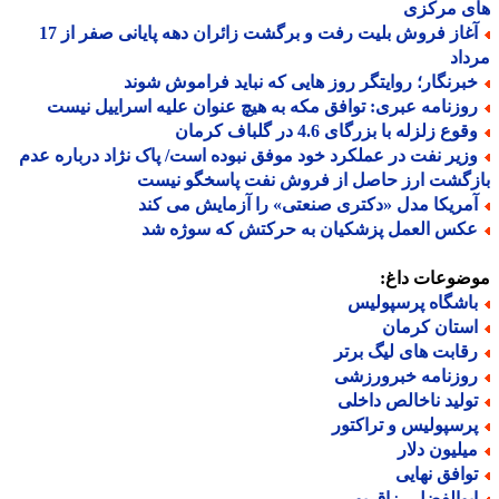
ی مرکزی
آغاز فروش بلیت رفت و برگشت زائران دهه پایانی صفر از 17
اد
برنگار؛ روایتگر روز هایی که نباید فراموش شوند
وزنامه عبری: توافق مکه به هیچ عنوان علیه اسراییل نیست
وع زلزله با بزرگای 4.6 در گلباف کرمان
زیر نفت در عملکرد خود موفق نبوده است/ پاک نژاد درباره عدم
زگشت ارز حاصل از فروش نفت پاسخگو نیست
مریکا مدل «دکتری صنعتی» را آزمایش می کند
کس العمل پزشکیان به حرکتش که سوژه شد
ضوعات داغ:
اشگاه پرسپولیس
ستان کرمان
قابت های لیگ برتر
وزنامه خبرورزشی
ولید ناخالص داخلی
رسپولیس و تراکتور
یلیون دلار
وافق نهایی
بوالفضل رزاق پور