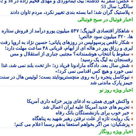
عکس| سفر به گذشته؛ بیک ایمانوردی و مهدی فخیم زاده در 38 و 32
لگی؛ سال 53
لاستیک گران شد؛ اما بسته بندی تغییر نکرد، مردم تاوان دادند
بار فوتبال در صبح فوتبالی
شاهکار اقتصادی لایپزیگ؛ ۵۴۷ میلیون یورو درآمد از فروش ستاره
سود خالص!
کار ناقص پرسپولیس در روزهای پایانی؛ حسین نژاد به اروپا رفت،
ی و رزاق پور در هاله ای از ابهام، قربانی ۴۸ ساعت مهلت دارد!
قوط یا انتخاب هوشمندانه؟ مجتبی جباری از استقلال و مس
سنجان به لیگ یک رسید!
ش سال بعد، دادگاه مارادونا فریاد زد؛ «از تخت بلند نمی شد، غذا
ی خورد و هیچ کس اقدامی نمی کرد!»
یوکاسل پنجره را به روی منچستریونایتد بست؛ لوئیس هال در سنت
مز پارک ماندنی شد
بار ویژه
روز نو
اکنش فوری همتی به ادعای وزیر خزانه داری آمریکا
حریم های جدید آمریکا علیه ایران اعمال شد
بر خوب برای بازنشستگان بانک رفاه
ک روایت تازه از علت نرفتن رهبر شهید به پناهگاه
زشکیان: من اگر بخواهم استعفا بدهم رسما اعلام می کنم!
بار ویژه
رونگار