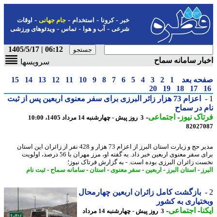
-
-
-
-
خبر
کرونا
استخدام
جام جهانی
اوقات
-
-
-
شرعی
آب و هوا
تماس
ویدئوهای ورزشی
06:12 | 1405/5/17
ار سامانه سماح
سرویسها
حه بعد
1
2
3
4
5
6
7
8
9
10
11
12
13
14
15
20
19
18
17
اعزام 73 هزار زائر البرزی برای سفر معنوی اربعین پس از ثبت
 در سماح
اک نیوز
-
اجتماعی
-
3 روز پیش - چهارشنبه 14 مرداد 1405، 10:00
82027
مدیر حج و زیارت استان البرز از اعزام 73 هزار و 428 نفر از زائران این استان
برای سفر معنوی اربعین خبر داد. به گفته او، مرز مهران با 56 درصد، اولویت
ت زائران البرزی بوده است. - به گزارش فرتاک نیوز؛
ز
-
استان البرز
-
اربعین
-
سفر معنوی
-
استان
-
سامانه سماح
-
ثبت نام
بازگشت کامل زائران اربعین چهارمحال
تیاری به کشور
نا
-
اجتماعی
-
3 روز پیش - چهارشنبه 14 مرداد