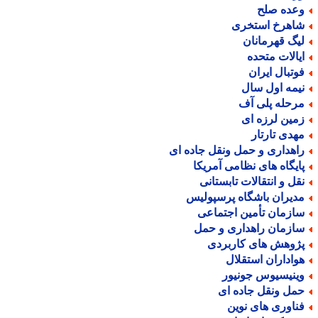
عده صلح
اهرخ استخری
یگ قهرمانان
یالات متحده
وتبال ایران
یمه اول سال
رحله پلی آف
مین لرزه ای
هدی تارتار
اهداری و حمل ونقل جاده ای
ایگاه های نظامی آمریکا
قل و انتقالات تابستانی
دیران باشگاه پرسپولیس
ازمان تأمین اجتماعی
ازمان راهداری و حمل
ژوهش های کاربردی
واداران استقلال
ینیسیوس جونیور
مل ونقل جاده ای
ناوری های نوین