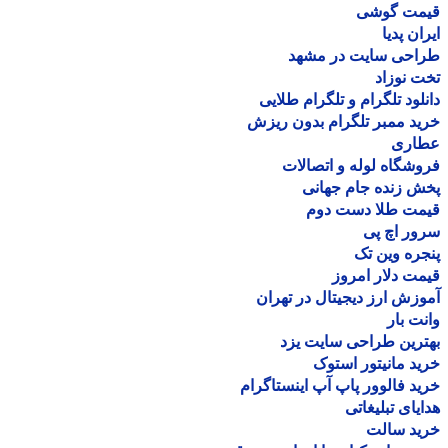
مت گوشی
ان پدیا
احی سایت در مشهد
 نوزاد
لود تلگرام و تلگرام طلایی
د ممبر تلگرام بدون ریزش
اری
شگاه لوله و اتصالات
 زنده جام جهانی
مت طلا دست دوم
ر اچ پی
ره وین تک
ت دلار امروز
زش ارز دیجیتال در تهران
ت بار
رین طراحی سایت یزد
د مانیتور استوک
د فالوور پاپ آپ اینستاگرام
یای تبلیغاتی
ید سالت