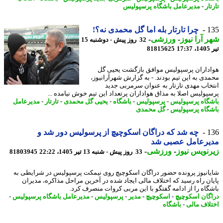
ار
-
مدیرعامل باشگاه پرسپولیس
1
چرا تارتار بله اما گل محمدی نه؟!
 آرا نیوز
-
ورزشی
-
32 روز پیش - دوشنبه 15
1
81815625
داران پرسپولیس موافق بازگشت یحیی گل
دی به این تیم بودند. - به گزارش شهرآرانیوز،
خاب مهدی تارتار به عنوان سرمربی جدید
پولیس اصلا به مذاق هواداران پرتعداد این تیم خوش نیامده ...
گاه پرسپولیس
-
پرسپولیس
-
باشگاه
-
یحیی گل محمدی
-
تارتار
-
مدیرعامل
گاه پرسپولیس
-
گل محمدی
1
چه شد که دراگان اسکوچیچ از پرسولیس دور شد و
یرعامل عصبی شد
نویس نیوز
-
ورزشی
-
33 روز پیش - شنبه 13 تیر 1405، 22:22
81803945
انیوز پرونده حضور دراگان اسکوچیچ روی نیمکت پرسپولیس در شرایطی به
ان راه رسید که اختلاف مالی ایجاد شده در آخرین مراحل مذاکره، مدیران
گاه را از ادامه گفتگو با این مربی کروات منصرف کرد.
گان اسکوچیچ
-
اسکوچیچ
-
مدیر
-
پرسپولیس
-
مدیرعامل باشگاه پرسپولیس
-
لاف مالی
-
باشگاه