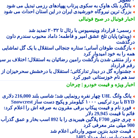
الگرد بلک هاوک به سکوی پرتاب پهپادهای رزمی تبدیل می شود
زرگ ترین نیروگاه خورشیدی ایران در این استان احداث می شود
بار فوتبال در صبح فوتبالی
سمی؛ قرارداد وینیسیوس با رئال تا ۲۰۳۲ تمدید شد
ویدئو) پایان تلخ عشق امیر و فاطمه؛ داماد محبوب سندرم داون
گذشت
ازگشت طوفان آسانی؛ ستاره جنجالی استقلال با یک گل تماشایی
ه را به خود امیدوار کرد
از منتفی شدن بازگشت رامین رضائیان به استقلال؛ اختلاف بر سر
م قرارداد
شنواره گل در دیدار تدارکاتی؛ استقلال با درخشش سحرخیزان از
 هم نام خوزستانی عبور کرد
بار ویژه
و قیمت خودرو | چرخان
یانگ وانگ U8L چهار نفره رونمایی شد؛ شاسی بلند 216,000 دلاری
۱ کیلومتر و پکیج دست ساز Snowcrest
ورد نام و قیمت پیکاپ برقی مقرون به صرفه اش را اعلام کرد:
 با قیمت 29,945 دلار
چری جتور F700 پلاگین هیبریدی را با 892 اسب بخار و عمق گذرآب
 معرفی کرد
یمت جدید بنزین سوپر وارداتی اعلام شد
یمت پارس نوآ، مرداد 1405