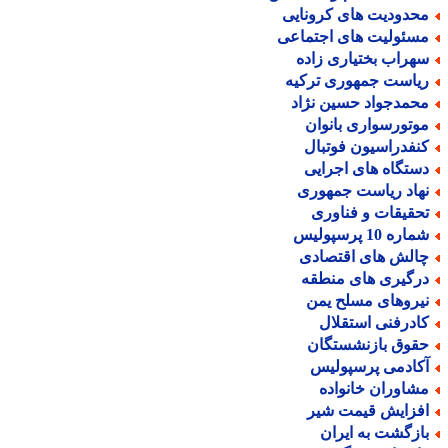
حدودیت های کرونایی
سئولیت های اجتماعی
هراب بختیاری زاده
یاست جمهوری ترکیه
حمدجواد حسین نژاد
وتورسواری بانوان
نفدراسیون فوتبال
ستگاه های اجرایی
هاد ریاست جمهوری
حقیقات و فناوری
اره 10 پرسپولیس
الش های اقتصادی
رگیری های منطقه
یروهای مسلح یمن
ادرفنی استقلال
قوق بازنشستگان
کادمی پرسپولیس
شاوران خانواده
فزایش قیمت شیر
ازگشت به ایران