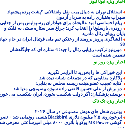
بار ویژه
ایونا نیوز
ستقلال تهران به دنبال بمب نقل وانتقالاتی ؟پشت پرده پیشنهاد
راب بختیاری زاده به سردار آزمون
یام احساسی امید عالیشاه برای هواداران پرسپولیس پس از جدایی
ودری بارسلونا را انتخاب کرد؛ چراغ سبز ستاره سیتی به فلیک و
یان رویای رئال مادرید
فشاگری پرویز برومند از رختکن تیم ملی فوتبال ایران در جام جهانی
مورینیو ترکیب رؤیایی رئال را چید؛ 6 ستاره ای که جایگاهشان
مین شده است
بار ویژه
روز نو
ین خوراکی ها را بخورید تا آلزایمر نگیرید
لاکارد متفاوتی که در تجمعات شبانه دیده شد
نایه عجیب عضو هیئت رییسه مجلس به بقایی!
و برش از علی حسین قاضی زاده سوژه بیسیمچی مدیا شد
وسف پزشکیان: اگر دولت شکست بخورد، ایران شکست می خورد
بار ویژه
تک ناک
هترین شغل های هوش مصنوعی در سال ۲۰۲۶
رخودروی ۲.۵ میلیون دلاری Blackbird هنسی رونمایی شد + تصویر
گوشی M8 Power پوکو با باتری ۸۰۰۰ میلی آمپرساعتی معرفی شد
تصویر