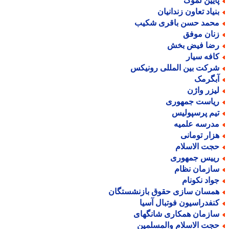
ایین لموک
نیاد تعاون زندانیان
حمد حسن باقری شکیب
نان موفق
ضا فیض بخش
افه سیار
رکت بین المللی رونیکس
بگرمک
یزر واژن
یاست جمهوری
یم پرسپولیس
درسه علمیه
زار تومانی
جت الاسلام
ییس جمهوری
ازمان نظام
واد نکونام
مسان سازی حقوق بازنشستگان
نفدراسیون فوتبال آسیا
ازمان همکاری شانگهای
جت الاسلام والمسلمین