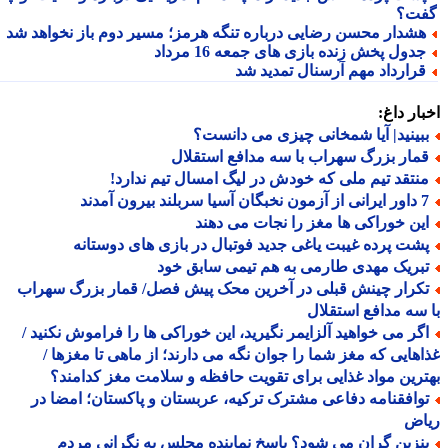
ت؟
شدار محسن رضایی درباره تنگه هرمز؛ مسیر دوم باز نخواهد شد
دول پخش زنده بازی های جمعه 16 مرداد
رارداد مهم آرسنال تمدید شد
ار داغ:
بینید| آیا شمخانی چیزی می دانست؟
مار بزرگ سهراب با سه مدافع استقلال
نتقد تیم ملی که خودش در لیگ امسال تیم ندارد!
 سربلند بیرون آمدند
ین خوراکی ها مغز را نجات می دهند
شت پرده غیبت یاغی جدید فوتبال در بازی های دوستانه
بریک مهدی طارمی به هم تیمی سابق خود
کرار چینش قبلی در آخرین محک پیش فصل/ قمار بزرگ سهراب
سه مدافع استقلال
گر می خواهید آلزایمر نگیرید، این خوراکی ها را فراموش نکنید /
هایی که مغز شما را جوان نگه می دارند؛ از ماهی تا مغزها /
رین مواد غذایی برای تقویت حافظه و سلامت مغز کدامند؟
وافقنامه دفاعی مشترک ترکیه، عربستان و پاکستان؛ امضا در
اض
نزین گران می شود؟ پاسخ نماینده مجلس به نگرانی مردم