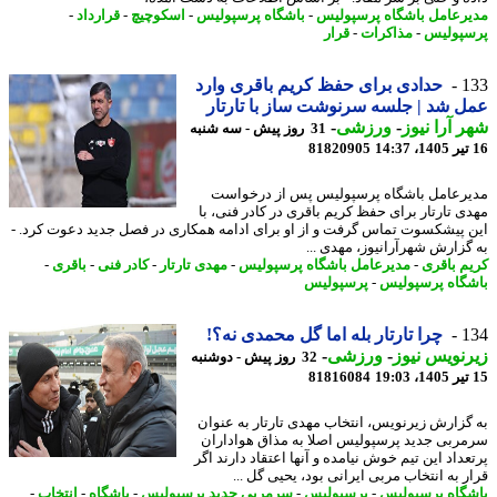
رعامل باشگاه پرسپولیس
-
باشگاه پرسپولیس
-
اسکوچیچ
-
قرارداد
-
پولیس
-
مذاکرات
-
قرار
1
حدادی برای حفظ کریم باقری وارد
 شد | جلسه سرنوشت ساز با تارتار
 آرا نیوز
-
ورزشی
-
31 روز پیش - سه شنبه
81820905
رعامل باشگاه پرسپولیس پس از درخواست
ی تارتار برای حفظ کریم باقری در کادر فنی، با
 پیشکسوت تماس گرفت و از او برای ادامه همکاری در فصل جدید دعوت کرد. -
گزارش شهرآرانیوز، مهدی ...
م باقری
-
مدیرعامل باشگاه پرسپولیس
-
مهدی تارتار
-
کادر فنی
-
باقری
-
گاه پرسپولیس
-
پرسپولیس
1
چرا تارتار بله اما گل محمدی نه؟!
نویس نیوز
-
ورزشی
-
32 روز پیش - دوشنبه
81816084
گزارش زیرنویس، انتخاب مهدی تارتار به عنوان
ربی جدید پرسپولیس اصلا به مذاق هواداران
داد این تیم خوش نیامده و آنها اعتقاد دارند اگر
ر به انتخاب مربی ایرانی بود، یحیی گل ...
گاه پرسپولیس
-
پرسپولیس
-
سرمربی جدید پرسپولیس
-
باشگاه
-
انتخاب
-