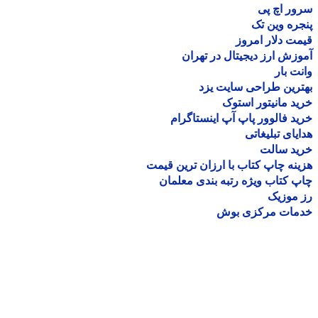
ر اچ پی
ره وین تک
ت دلار امروز
زش ارز دیجیتال در تهران
ت بار
رین طراحی سایت یزد
د مانیتور استوک
د فالوور پاپ آپ اینستاگرام
یای تبلیغاتی
ید سالت
نه چاپ کتاب با ارزان ترین قیمت
 کتاب ویژه رتبه بندی معلمان
موزیک
مات مرکزی بوش