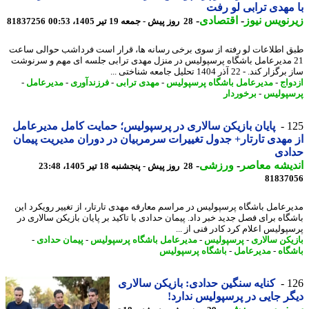
مهدی ترابی لو رفت
نویس نیوز
-
اقتصادی
-
28 روز پیش - جمعه 19 تیر 1405، 00:53
81837256
 اطلاعات لو رفته از سوی برخی رسانه ها، قرار است فرداشب حوالی ساعت
2 مدیرعامل باشگاه پرسپولیس در منزل مهدی ترابی جلسه ای مهم و سرنوشت
 کند. - 22 آذر 1404 تحلیل جامعه شناختی ...
واج
-
مدیرعامل باشگاه پرسپولیس
-
مهدی ترابی
-
فرزندآوری
-
مدیرعامل
-
پولیس
-
برخوردار
1
پایان بازیکن سالاری در پرسپولیس؛ حمایت کامل مدیرعامل
مهدی تارتار+ جدول تغییرات سرمربیان در دوران مدیریت پیمان
ادی
یشه معاصر
-
ورزشی
-
28 روز پیش - پنجشنبه 18 تیر 1405، 23:48
81837
رعامل باشگاه پرسپولیس در مراسم معارفه مهدی تارتار، از تغییر رویکرد این
گاه برای فصل جدید خبر داد. پیمان حدادی با تاکید بر پایان بازیکن سالاری در
پولیس اعلام کرد کادر فنی از ...
یکن سالاری
-
پرسپولیس
-
مدیرعامل باشگاه پرسپولیس
-
پیمان حدادی
-
گاه
-
مدیرعامل
-
باشگاه پرسپولیس
1
کنایه سنگین حدادی: بازیکن سالاری
ر جایی در پرسپولیس ندارد!