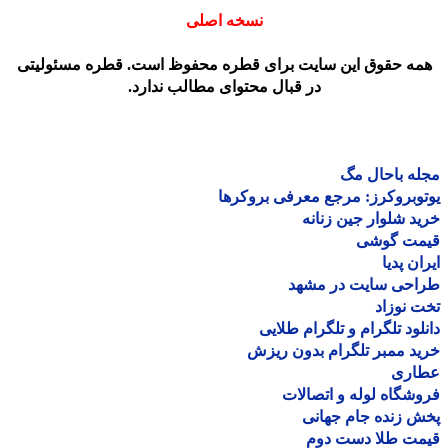
نسخه اصلی
مه حقوق این سایت برای قطره محفوظ است. قطره مسئولیتی
در قبال محتوای مطالب ندارد.
ه باحال مگ
وبروکرز: مرجع معرفی بروکرها
د شلوار جین زنانه
مت گوشی
ان پدیا
احی سایت در مشهد
 نوزاد
لود تلگرام و تلگرام طلایی
د ممبر تلگرام بدون ریزش
اری
شگاه لوله و اتصالات
 زنده جام جهانی
مت طلا دست دوم