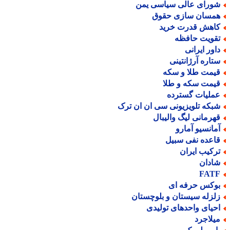
ورای عالی سیاسی یمن
مسان سازی حقوق
اهش قدرت خرید
قویت حافظه
اور ایرانی
تاره آرژانتینی
یمت طلا و سکه
یمت سکه و طلا
ملیات گسترده
بکه تلویزیونی سی ان ان ترک
هرمانی لیگ والیبال
مانسیو آمارو
اعده نفی سبیل
رکیب ایران
ادان
FAT
وکس حرفه ای
لزله سیستان و بلوچستان
حیای واحدهای تولیدی
یلاجرد