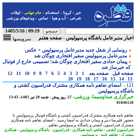
-
-
-
-
خبر
کرونا
استخدام
جام جهانی
اوقات
-
-
-
شرعی
آب و هوا
تماس
ویدئوهای ورزشی
09:19 | 1405/5/16
ار مدیرعامل باشگاه پرسپولیس - صفحه هفتم
سرویسها
رونمایی از شغل جدید مدیرعامل پرسپولیس + عکس
مدیرعامل پرسپولیس سفیر افتخاری چوگان شد
پیمان حدادی سفیر افتخاری چوگان شد؛ تصمیمی خارج از فوتبال
ه خبرساز شد
حه قبل
صفحه بعد
1
2
3
4
5
6
7
8
9
10
11
12
20
19
18
17
16
15
14
1
امضای تفاهم نامه همکاری مشترک فدراسیون کشتی و
گاه پرسپولیس
رگزاری صداوسیما
-
ورزشی
-
27 روز پیش - شنبه 20 تیر 1405، 13:45
81846
هم نامه همکاری مشترک فدراسیون کشتی و باشگاه فوتبال پرسپولیس با
ر علیرضا دبیر و پیمان حدادی به امضا رسید. - امضای تفاهم نامه همکاری
رک فدراسیون کشتی و باشگاه پرسپولیس تفاهم ...
اسیون کشتی
-
تفاهم نامه همکاری
-
فدراسیون
-
باشگاه پرسپولیس
-
همکاری
ترک
-
تفاهم نامه
-
پرسپولیس