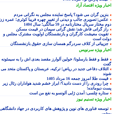
بار ویژه
اقتصاد آزاد
نزین گران می شود؟ پاسخ نماینده مجلس به نگرانی مردم
کس| تصویری جالب و دیدنی از تغییر چهره فریبا کوثری؛ عمره زن
 مختار سریال مختارنامه در 59 سالگی؛ سال 1404
از گرانی فاش شد/ نقش گرانی سیمان در قیمت مسکن
قویت معیشت کارگران و بازنشستگان اولویت مشترک مجلس و
لت است
زییاتی از کلاف سردرگم همسان سازی حقوق بازنشستگان
بار ویژه
سرنویس
قط و فقط بارسلونا/ خولین آلوارز مقصد بعدی اش را به سیمئونه
ت
ئتلاف دفاعی جدید در ریاض؛ ترکیه، عربستان و پاکستان متحد می
ند
یمت طلا امروز جمعه 16 مرداد 1405
را رودری را از دست دادید؟/ ابراز خشم شدید هواداران رئال زیر
ت دیومانده!
تاره چلسی: آمدن ژابی آلونسو به نفع من است
بار ویژه
تسنیم نیوز
وسعه فناوری های نوین و پژوهش های کاربردی در جهاد دانشگاهی
شهر