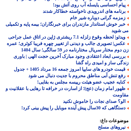
یام احساسی یایسله آب روی آتش بود!
رنامه های اندرویدی ناخواسته خطاکار شدند
مزمه گرانی دوباره شیر خام
بر خوش استاندار مازندران برای خبرنگاران؛ بیمه پایه و تکمیلی
 شوید
دئو| لحظه وقوع زلزله 7.1 ریشتری ژاپن در اتاق عمل جراحی
کس| تصویری جالب و دیدنی از تغییر چهره فریبا کوثری؛ عمره
وم مختار سریال مختارنامه در 59 سالگی؛ سال 1404
ررسی ابعاد اعتقادی وجود مبارک آخرین حجت الهی | باوری
گی ساز و امیدی راه گشا
مت خودرو های سایپا امروز جمعه 16 مرداد 1405 + جدول
فع تنش آبی مناطق محروم با جدیت دنبال می شود
نایه عجیب عضو هیئت رییسه مجلس به بقایی!
هور امام زمان (عج)؛ از اسارت در خرافه تا رهایی با عقلانیت و
اومت
لو؟ صدای نجات را خاموش نکنید
گاهی که 30سال پیش آینده موبایل را پیش بینی کرد!
ضوعات داغ:
یروهای مسلح