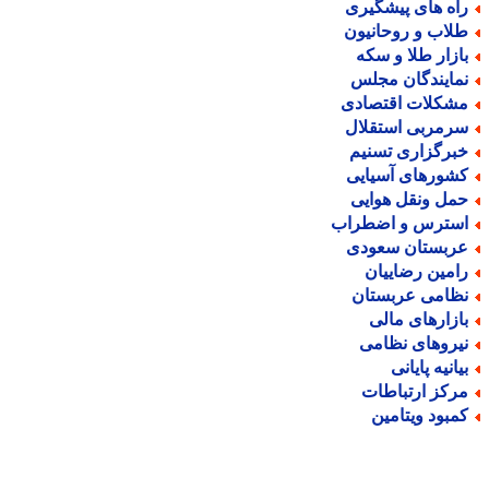
اه های پیشگیری
لاب و روحانیون
ازار طلا و سکه
مایندگان مجلس
شکلات اقتصادی
رمربی استقلال
برگزاری تسنیم
شورهای آسیایی
مل ونقل هوایی
سترس و اضطراب
ربستان سعودی
امین رضاییان
ظامی عربستان
ازارهای مالی
یروهای نظامی
یانیه پایانی
رکز ارتباطات
مبود ویتامین