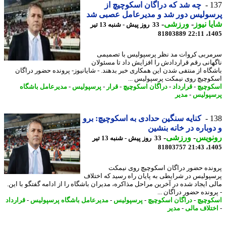
1
چه شد که دراگان اسکوچیچ از
سولیس دور شد و مدیرعامل عصبی شد
ا نیوز
-
ورزشی
-
33 روز پیش - شنبه 13 تیر
81803889
1405
ربی کروات مد نظر پرسپولیس با تصمیمی
هانی رقم قراردادش را افزایش داد تا مسئولان
گاه از منتفی شدن این همکاری خبر بدهند. - شایانیوز- پرونده حضور دراگان
وچیچ روی نیمکت پرسپولیس ...
وچیچ
-
قرارداد
-
دراگان اسکوچیچ
-
قرار
-
پرسپولیس
-
مدیرعامل باشگاه
پولیس
-
مدیر
1
کنایه سنگین حدادی به اسکوچیچ: برو
وباره در خانه بنشین
نویس
-
ورزشی
-
33 روز پیش - شنبه 13 تیر
81803757
1405
نده حضور دراگان اسکوچیچ روی نیمکت
پولیس در شرایطی به پایان راه رسید که اختلاف
ی ایجاد شده در آخرین مراحل مذاکره، مدیران باشگاه را از ادامه گفتگو با این.
رونده حضور دراگان ...
وچیچ
-
دراگان اسکوچیچ
-
پرسپولیس
-
مدیرعامل باشگاه پرسپولیس
-
قرارداد
تلاف مالی
-
مدیر