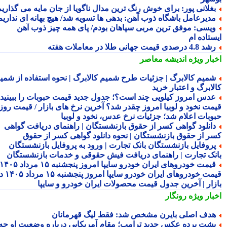
غلانی پور: برای خوش رنگ ترین مدال ناگویا از جان مایه می گذاریم
دیرعامل باشگاه ذوب آهن: بدهی ها تسویه شد/ هیچ بهانه ای نداریم
یسی: موفق ترین مربی سپاهان بودم/ پای همه چیز ذوب آهن
ستاده ام
 4.8 درصدی قیمت جهانی طلا در معاملات هفته
بار ویژه
اندیشه معاصر
میم کالابرگ | جزئیات طرح شمیم کالابرگ | نحوه استفاده از شمیم
لابرگ و اعتبار خرید
دس امروز کیلویی چند است؟؛ جدول جدید قیمت حبوبات را ببینید /
مت نخود و لوبیا امروز چقدر شد؟ آخرین نرخ های بازار / قیمت روز
وبات اعلام شد؛ جزئیات نرخ عدس، نخود و لوبیا
انلود گواهی کسر از حقوق بازنشستگان | راهنمای دریافت گواهی
ر از حقوق بازنشستگان | نحوه دانلود گواهی کسر از حقوق
روفایل بازنشستگان بانک تجارت | ورود به پروفایل بازنشستگان
نک تجارت | راهنمای دریافت فیش حقوقی و خدمات بازنشستگان
قیمت خودروهای ایران خودرو سایپا امروز پنجشنبه ۱۵ مرداد ۱۴۰۵ |
قیمت خودروهای ایران خودرو سایپا امروز پنجشنبه ۱۵ مرداد ۱۴۰۵ در
زار | آخرین جدول قیمت محصولات ایران خودرو و سایپا
بار ویژه
رونگار
دف اصلی بایرن مشخص شد: فقط لیگ قهرمانان
شت پرده عکس جدید ترامپ؛ مقام آمریکایی درباره وضعیت او چه