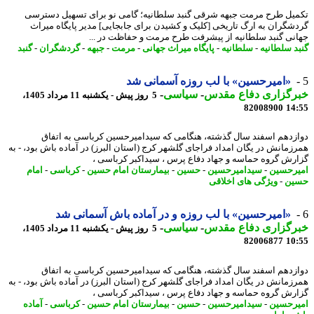
یل طرح مرمت جبهه شرقی گنبد سلطانیه؛ گامی نو برای تسهیل دسترسی
شگران به ارگ تاریخی [کلیک و کشیدن برای جابجایی] مدیر پایگاه میراث
نی گنبد سلطانیه از پیشرفت طرح مرمت و حفاظت در ...
د سلطانیه
-
سلطانیه
-
پایگاه میراث جهانی
-
مرمت
-
جبهه
-
گردشگران
-
گنبد
«امیرحسین» با لب روزه آسمانی شد
رگزاری دفاع مقدس
-
سیاسی
-
5 روز پیش - یکشنبه 11 مرداد 1405،
82008900
14
زدهم اسفند سال گذشته، هنگامی که سیدامیرحسین کرباسی به اتفاق
زمانش در یگان امداد فراجای گلشهر کرج (استان البرز) در آماده باش بود، - به
رش گروه حماسه و جهاد دفاع پرس ، سیداکبر کرباسی ،
رحسین
-
سیدامیرحسین
-
حسین
-
بیمارستان امام حسین
-
کرباسی
-
امام
ین
-
ویژگی های اخلاقی
«امیرحسین» با لب روزه و در آماده باش آسمانی شد
رگزاری دفاع مقدس
-
سیاسی
-
5 روز پیش - یکشنبه 11 مرداد 1405،
82006877
10
زدهم اسفند سال گذشته، هنگامی که سیدامیرحسین کرباسی به اتفاق
زمانش در یگان امداد فراجای گلشهر کرج (استان البرز) در آماده باش بود، - به
رش گروه حماسه و جهاد دفاع پرس ، سیداکبر کرباسی ،
رحسین
-
سیدامیرحسین
-
حسین
-
بیمارستان امام حسین
-
کرباسی
-
آماده