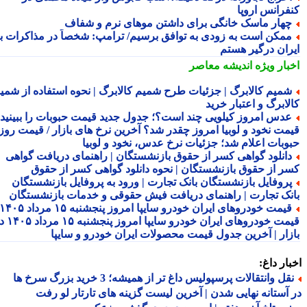
فرانس اروپا
هار ماسک خانگی برای داشتن موهای نرم و شفاف
مکن است به زودی به توافق برسیم/ ترامپ: شخصاً در مذاکرات با
ران درگیر هستم
بار ویژه
اندیشه معاصر
میم کالابرگ | جزئیات طرح شمیم کالابرگ | نحوه استفاده از شمیم
لابرگ و اعتبار خرید
دس امروز کیلویی چند است؟؛ جدول جدید قیمت حبوبات را ببینید /
مت نخود و لوبیا امروز چقدر شد؟ آخرین نرخ های بازار / قیمت روز
وبات اعلام شد؛ جزئیات نرخ عدس، نخود و لوبیا
انلود گواهی کسر از حقوق بازنشستگان | راهنمای دریافت گواهی
ر از حقوق بازنشستگان | نحوه دانلود گواهی کسر از حقوق
روفایل بازنشستگان بانک تجارت | ورود به پروفایل بازنشستگان
نک تجارت | راهنمای دریافت فیش حقوقی و خدمات بازنشستگان
قیمت خودروهای ایران خودرو سایپا امروز پنجشنبه ۱۵ مرداد ۱۴۰۵ |
قیمت خودروهای ایران خودرو سایپا امروز پنجشنبه ۱۵ مرداد ۱۴۰۵ در
زار | آخرین جدول قیمت محصولات ایران خودرو و سایپا
ار داغ:
نقل وانتقالات پرسپولیس داغ تر از همیشه؛ 3 خرید بزرگ سرخ ها
آستانه نهایی شدن | آخرین لیست گزینه های تارتار لو رفت