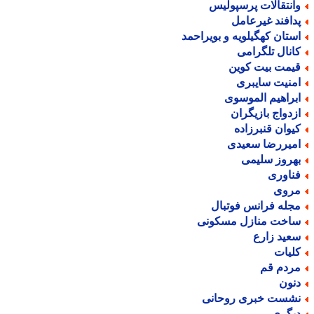
انتقالات پرسپولیس
دافند غیرعامل
ستان کهگیلویه و بویراحمد
انال تلگرامی
یمت بیت کوین
منیت سایبری
براهیم الموسوی
زدواج بازیگران
یوان قنبرزاده
میررضا سعیدی
هروز سلیمی
ناوری
روی
جله فرانس فوتبال
اخت منازل مسکونی
عید زارع
لیات
ردم قم
نون
شست خبری روحانی
یگری