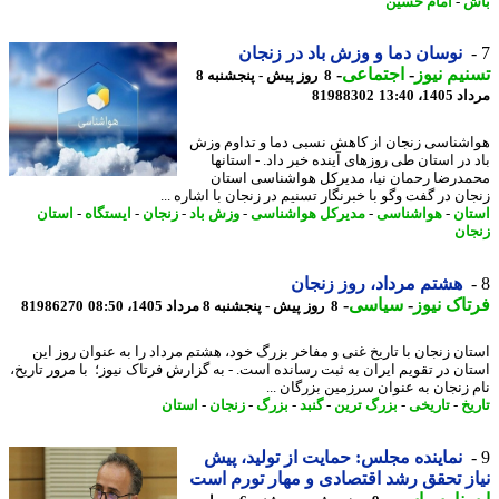
ش
-
امام حسین
نوسان دما و وزش باد در زنجان
یم نیوز
-
اجتماعی
-
8 روز پیش - پنجشنبه 8
1، 13:40
81988302
شناسی زنجان از کاهش نسبی دما و تداوم وزش
 در استان طی روزهای آینده خبر داد. - استانها
درضا رحمان نیا، مدیرکل هواشناسی استان
ان در گفت وگو با خبرنگار تسنیم در زنجان با اشاره ...
ان
-
هواشناسی
-
مدیرکل هواشناسی
-
وزش باد
-
زنجان
-
ایستگاه
-
استان
ان
هشتم مرداد، روز زنجان
اک نیوز
-
سیاسی
-
8 روز پیش - پنجشنبه 8 مرداد 1405، 08:50
81986270
ان زنجان با تاریخ غنی و مفاخر بزرگ خود، هشتم مرداد را به عنوان روز این
ان در تقویم ایران به ثبت رسانده است. - به گزارش فرتاک نیوز؛ با مرور تاریخ،
 زنجان به عنوان سرزمین بزرگان ...
خ
-
تاریخی
-
بزرگ ترین
-
گنبد
-
بزرگ
-
زنجان
-
استان
نماینده مجلس: حمایت از تولید، پیش
ز تحقق رشد اقتصادی و مهار تورم است