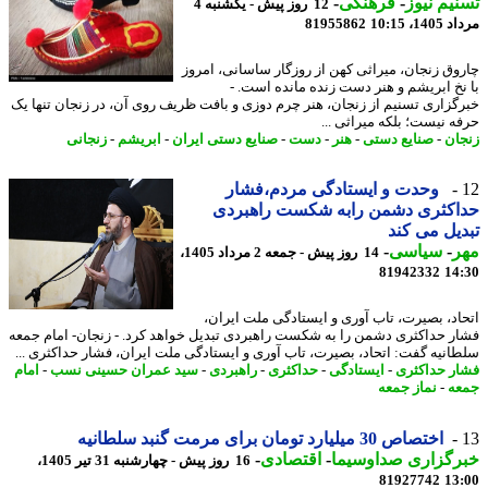
یم نیوز
-
فرهنگی
-
12 روز پیش - یکشنبه 4
1، 10:15
81955862
وق زنجان، میراثی کهن از روزگار ساسانی، امروز
نخ ابریشم و هنر دست زنده مانده است. -
گزاری تسنیم از زنجان، هنر چرم دوزی و بافت ظریف روی آن، در زنجان تنها یک
ه نیست؛ بلکه میراثی ...
ان
-
صنایع دستی
-
هنر
-
دست
-
صنایع دستی ایران
-
ابریشم
-
زنجانی
وحدت و ایستادگی مردم،فشار
اکثری دشمن رابه شکست راهبردی
یل می کند
ر
-
سیاسی
-
14 روز پیش - جمعه 2 مرداد 1405،
81942332
14
اد، بصیرت، تاب آوری و ایستادگی ملت ایران،
ر حداکثری دشمن را به شکست راهبردی تبدیل خواهد کرد. - زنجان- امام جمعه
انیه گفت: اتحاد، بصیرت، تاب آوری و ایستادگی ملت ایران، فشار حداکثری ...
ر حداکثری
-
ایستادگی
-
حداکثری
-
راهبردی
-
سید عمران حسینی نسب
-
امام
ه
-
نماز جمعه
اختصاص 30 میلیارد تومان برای مرمت گنبد سلطانیه
رگزاری صداوسیما
-
اقتصادی
-
16 روز پیش - چهارشنبه 31 تیر 1405،
81927742
13