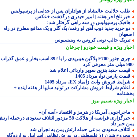
لب حلالیت عالیشاه از هواداران پس از جدایی از پرسپولیس
بر تلخ آخر هفته | امیر حیدری درگذشت +عکس
افبک پرسپولیس در سه راهی گرفتار شد!
و خرید جدید ذوب آهن لو رفت/ یک گلر و یک مدافع مطرح در راه
فهان
بریک جالب تونی کروس به وینیسیوس
بار ویژه
و قیمت خودرو | چرخان
چری جتور F700 پلاگین هیبریدی را با 892 اسب بخار و عمق گذرآب
 معرفی کرد
یمت جدید بنزین سوپر وارداتی اعلام شد
یمت پارس نوآ، مرداد 1405
رایط فروش وانت زامیاد EX، مرداد 1405
علام شرایط فروش مشارکت در تولید سایپا از هفته آینده +
شنامه
بار ویژه
تسنیم نیوز
اجراجویی آمریکا در هرمز و اقتصاد «آسه آن»
خبرگزاری فرانسه از هلاکت 58 مزدور ائتلاف سعودی درحمله ارتش
ن خبر داد
ئتلاف سعودی مدعی حمله ارتش یمن به نجران شد
مجروح شدن 51 فلسطینی در یورش نظامی اسراییل به اردوگاه