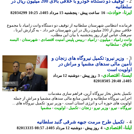
توقیف دو دستگاه خودرو با خلافی بالای 200 میلیون ریال در
انیه
ا
-
حوادث
-
16 ساعت پیش - پنجشنبه 15 مرداد 1405، 10:25
82034299
انده انتظامی شهرستان سلطانیه از توقیف دو دستگاه وانت زامیاد با مجموع
خلافی بیش از 200 میلیون ریال در این شهرستان خبر داد. - به گزارش ایرنا ،
نگ عباس اوراز روز پنجشنبه با بیان این مطلب،
ت زامیاد
-
میلیون
-
زامیاد
-
رییس پلیس امنیت اقتصادی
-
شهرستان
-
البسه
اق
-
سلطانیه
وزیر نیرو: تکمیل نیروگاه های زنجان و
ین مالی سدهای مشمپا و مراش در
لویت است
نا
-
اقتصادی
-
3 روز پیش - دوشنبه 12 مرداد
82018505
1405
یل بخش بخار نیروگاه آرین، فراهم سازی مقدمات
ایی نیروگاه سلطانیه و تأمین منابع مالی سدهای مشمپا و مراش از جمله
ویت های حوزه آب و انرژی استان است. - وزیر نیرو: تکمیل نیروگاه های ...
وگاه
-
نیرو
-
وزیر نیرو
-
زنجان
-
تکمیل
-
اولویت
-
مشمپا
تکمیل طرح مرمت جبهه شرقی گنبد سلطانیه
ا
-
اقتصادی
-
4 روز پیش - دوشنبه 12 مرداد 1405، 08:57
82013335