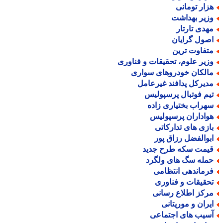
زار تومانی
زیر بهداشت
هدی تارتار
صول گرایان
تفاوت ترین
زیر علوم، تحقیقات و فناوری
الکان خودروهای سواری
دیرکل پدافند غیرعامل
یم فوتبال پرسپولیس
هراب بختیاری زاده
واداران پرسپولیس
ازی های تدارکاتی
بوالفضل رزاق پور
یمت سکه طرح جدید
مله سگ های ولگرد
رماندهی انتظامی
حقیقات و فناوری
رکز اطلاع رسانی
یران و موریتانی
سیب های اجتماعی