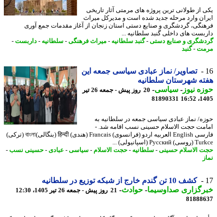
 از طولانی ترین پروژه های مرمتی آثار تاریخی
ان وارد مرحله جدید شده است و مدیرکل میراث
نگی، گردشگری و صنایع دستی استان زنجان از آغاز مقدمات جمع آوری
بست های داخلی گنبد سلطانیه ...
شگری و صنایع دستی
-
گنبد سلطانیه
-
میراث فرهنگی
-
سلطانیه
-
داربست
-
مت
-
گنبد
تصاویر/ نماز عبادی سیاسی جمعه این
ه شهرستان سلطانیه
ه نیوز
-
سیاسی
-
20 روز پیش - جمعه 26 تیر
81890331
1405
ه/ نماز عبادی سیاسی جمعه در سلطانیه به
مت حجت الاسلام حسینی نسب اقامه شد. -
فارسی English العربیه اردو (فرانسوی) Francais (هندی) हिन्दी (بنگالی)বাংলা (ترکی)
Русск (اسپانیولی) ...
 الاسلام حسینی
-
سلطانیه
-
حجت الاسلام
-
سیاسی
-
عبادی
-
حسینی نسب
-
ز
کشف 10 تن گندم خارج از شبکه توزیع در سلطانیه
رگزاری صداوسیما
-
حوادث
-
21 روز پیش - جمعه 26 تیر 1405، 12:30
81888