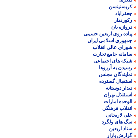
ریستینسن
عفراباد
کورددار
روازه بان
یاده روی اربعین حسینی
مهوری اسلامی ایران
ورای عالی انقلاب
امانه جامع تجارت
بکه های اجتماعی
سیدن به آرزوها
مایندگان مجلس
ستقبال گسترده
یدار دوستانه
ستقلال تهران
لوحده امارات
نقلاب فرهنگی
لی لاریجانی
گ های ولگرد
تاد اربعین
زارش بازار