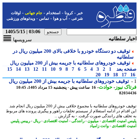
-
-
-
-
خبر
کرونا
استخدام
جام جهانی
اوقات
-
-
-
شرعی
آب و هوا
تماس
ویدئوهای ورزشی
03:06 | 1405/5/15
ار سلطانیه
سرویسها
توقیف دو دستگاه خودرو با خلافی بالای 200 میلیون ریال در
لطانیه
توقیف خودروهای سلطانیه با جریمه بیش از 200 میلیون ریال
حه بعد
1
2
3
4
5
6
7
8
9
10
11
12
13
14
15
20
19
18
17
توقیف خودروهای سلطانیه با جریمه بیش از 200 میلیون ریال
اک نیوز
-
حوادث
-
16 ساعت پیش - پنجشنبه 15 مرداد 1405، 10:45
82034
توقیف خودروهای سلطانیه با مجموع خلافی بیش از 200 میلیون ریال انجام شد.
 اقدام در ادامه استعلام از سیستم تخلفات راهور و پیگیری پرونده های مربوط
تخلف های رانندگی صورت گرفت. - به گزارش ...
س امنیت اقتصادی
-
میلیون
-
رانندگی
-
امنیت اقتصادی
-
ریال
-
رییس پلیس
یت اقتصادی
-
وانت زامیاد