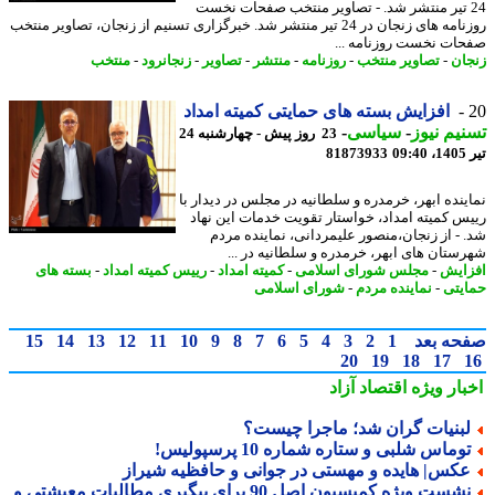
2 تیر منتشر شد. - تصاویر منتخب صفحات نخست
روزنامه های زنجان در 24 تیر منتشر شد. خبرگزاری تسنیم از زنجان، تصاویر منتخب
ات نخست روزنامه ...
ان
-
تصاویر منتخب
-
روزنامه
-
منتشر
-
تصاویر
-
زنجانرود
-
منتخب
افزایش بسته های حمایتی کمیته امداد
یم نیوز
-
سیاسی
-
23 روز پیش - چهارشنبه 24
0
81873933
ینده ابهر، خرمدره و سلطانیه در مجلس در دیدار با
س کمیته امداد، خواستار تقویت خدمات این نهاد
 - از زنجان،منصور علیمردانی، نماینده مردم
ستان های ابهر، خرمدره و سلطانیه در ...
ایش
-
مجلس شورای اسلامی
-
کمیته امداد
-
رییس کمیته امداد
-
بسته های
یتی
-
نماینده مردم
-
شورای اسلامی
حه بعد
1
2
3
4
5
6
7
8
9
10
11
12
13
14
15
20
19
18
17
بار ویژه
اقتصاد آزاد
بنیات گران شد؛ ماجرا چیست؟
وماس شلبی و ستاره شماره 10 پرسپولیس!
کس| هایده و مهستی در جوانی و حافظیه شیراز
نشست ویژه کمیسیون اصل 90 برای پیگیری مطالبات معیشتی و