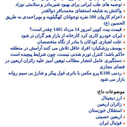
وصیه های طب ایرانی برای بهبود شیرمادر و سلامتی نوزاد
اکنش به شایعه استعفای محمدباقر ذوالقدر
اعزام کاروان 200 نفره نوجوانان کهگیلویه و بویراحمدی به طریق
سین (ع)
مت بیت کوین امروز 14 مرداد 1405 چقدر است؟
یران خودرو کاری کرد کارخانه از بازار هم گران تر شود
لت لجبازی کودکان با مادر از نگاه متخصصان
وسف پزشکیان: افراد عاقل تلاش می کنند آرامش در منطقه
م باشد؛ کنترل تورم شدنی نیست، چون شرایط پیچیده است
ستگیری عامل انتشار مطالب توهین آمیز علیه زائران اربعین در
ای مجازی
ردمی K100 پرو مکس با باتری غول پیکر و شارژ بی سیم روانه
ار می شود
ضوعات داغ:
رز دیجیتال
ائران اربعین
ستقلال خوزستان
ربعین حسینی
وتبال ایران