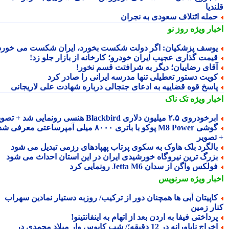
دیا
مله ائتلاف سعودی به نجران
بار ویژه
روز نو
وسف پزشکیان: اگر دولت شکست بخورد، ایران شکست می خورد
یمت گذاری عجیب ایران خودرو؛ کارخانه از بازار جلو زد!
قای رضاییان؛ دیگر به شرافتت قسم نخور!
ویت دستور تعطیلی تنها مدرسه ایرانی را صادر کرد
اسخ قوه قضاییه به ادعای جنجالی درباره شهادت علی لاریجانی
بار ویژه
تک ناک
رخودروی ۲.۵ میلیون دلاری Blackbird هنسی رونمایی شد + تصویر
گوشی M8 Power پوکو با باتری ۸۰۰۰ میلی آمپرساعتی معرفی شد
تصویر
الگرد بلک هاوک به سکوی پرتاب پهپادهای رزمی تبدیل می شود
زرگ ترین نیروگاه خورشیدی ایران در این استان احداث می شود
ولکس واگن از سدان Jetta M6 رونمایی کرد
بار ویژه
سرنویس
اپیتان آبی ها همچنان دور از ترکیب/ روزبه دستیار نمادین سهراب
ار زمین
رداختی فیفا به اردن بعد از اتهام به اینفانتینو!
اخراج ناباورانه در 12 دقیقه؛/ شب کابوس وار میلاد محمدی در