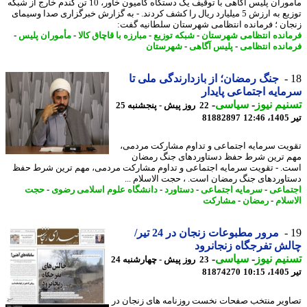
مأموران پلیس آگاهی با توقیف یک دستگاه کامیون خاور، 10 تن گندم خارج از شبکه
توزیع به ارزش 5 میلیارد ریال را کشف کردند. - به گزارش خبرگزاری صدا وسیمای
ان ؛ فرمانده انتظامی شهرستان سلطانیه گفت:
انده انتظامی شهرستان
-
شبکه توزیع
-
مبارزه با قاچاق کالا
-
مأموران پلیس
-
انده انتظامی
-
پلیس آگاهی
-
شهرستان
جنگ رمضان؛ از بازدارندگی ملی تا
ایه اجتماعی پایدار
یم نیوز
-
سیاسی
-
22 روز پیش - پنجشنبه 25
1
81882897
یت سرمایه اجتماعی و تداوم مشارکت مردمی،
 ترین شرط حفظ دستاوردهای جنگ رمضان
. - تقویت سرمایه اجتماعی و تداوم مشارکت مردمی، مهم ترین شرط حفظ
اوردهای جنگ رمضان است. ، حجت الاسلام ...
ماعی
-
سرمایه اجتماعی
-
دستاورد
-
دانشگاه علوم اسلامی رضوی
-
حجت
سلام
-
رمضان
-
مشارکت
مرور مطبوعات زنجان در 24 تیر/
ش تفرجگاه زنجانرود
یم نیوز
-
سیاسی
-
23 روز پیش - چهارشنبه 24
1
81874270
ویر منتخب صفحات نخست روزنامه های زنجان در