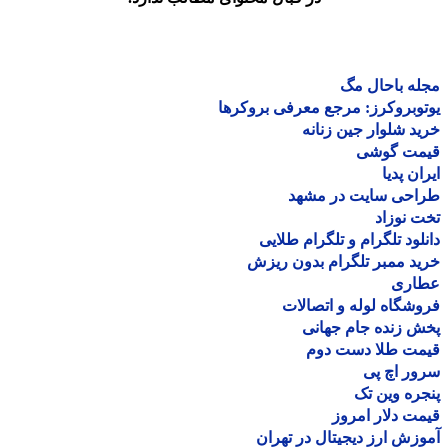
ه باحال مگ
وبروکرز: مرجع معرفی بروکرها
د شلوار جین زنانه
مت گوشی
ان پدیا
احی سایت در مشهد
 نوزاد
لود تلگرام و تلگرام طلایی
د ممبر تلگرام بدون ریزش
اری
شگاه لوله و اتصالات
 زنده جام جهانی
مت طلا دست دوم
ر اچ پی
ره وین تک
ت دلار امروز
زش ارز دیجیتال در تهران