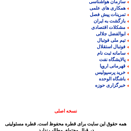
ازمان هواشناسی
مکاری های علمی
مرینات پیش فصل
ازگشت به ایران
شکلات اقتصادی
بوالفضل جلالی
یم ملی فوتبال
وتبال استقلال
امانه ثبت نام
الایشگاه نفت
هرمانی اروپا
رید پرسپولیس
اشگاه الوحده
برگزاری حوزه
نسخه اصلی
مه حقوق این سایت برای قطره محفوظ است. قطره مسئولیتی
در قبال محتوای مطالب ندارد.