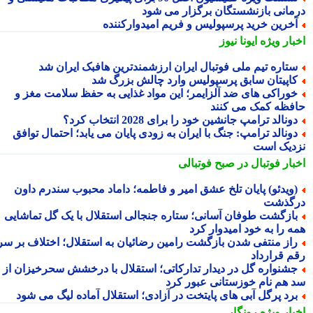
مانی بازنشستگان برگزار می شود
خرین خرید پرسپولیس و فریم امیدوارکننده
بار ویژه
ایونا نیوز
تاره تیم ملی فوتبال ایران ارزشمندترین هافبک ایران شد
اپیتان سابق پرسپولیس وارد چالش بزرگ شد
وراکی های ضد آلزایمر؛ این مواد غذایی به حفظ سلامت مغز و
فظه کمک می کنند
ونالد ترامپ جانشین خود را برای 2028 انتخاب کرد؟
ونالد ترامپ: جنگ با ایران به زودی پایان می یابد؛ احتمال توافق
دیک است
بار فوتبال در صبح فوتبالی
ویدئو) پایان تلخ عشق امیر و فاطمه؛ داماد محبوب سندرم داون
گذشت
ازگشت طوفان آسانی؛ ستاره جنجالی استقلال با یک گل تماشایی
ه را به خود امیدوار کرد
از منتفی شدن بازگشت رامین رضائیان به استقلال؛ اختلاف بر سر
م قرارداد
شنواره گل در دیدار تدارکاتی؛ استقلال با درخشش سحرخیزان از
 هم نام خوزستانی عبور کرد
رد پرگل آبی های پایتخت در آزادی؛ استقلال آماده لیگ می شود
بار ویژه
رونگار