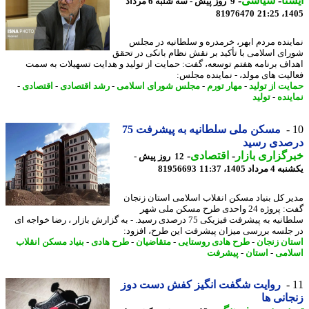
نا
-
سیاسی
-
9 روز پیش - سه شنبه 6 مرداد
81976470
1405
ینده مردم ابهر، خرمدره و سلطانیه در مجلس
ای اسلامی با تأکید بر نقش نظام بانکی در تحقق
اف برنامه هفتم توسعه، گفت: حمایت از تولید و هدایت تسهیلات به سمت
لیت های مولد، - نماینده مجلس:
یت از تولید
-
مهار تورم
-
مجلس شورای اسلامی
-
رشد اقتصادی
-
اقتصادی
-
ینده
-
تولید
مسکن ملی سلطانیه به پیشرفت 75
صدی رسید
گزاری بازار
-
اقتصادی
-
12 روز پیش -
داد 1405، 11:37
81956693
ر کل بنیاد مسکن انقلاب اسلامی استان زنجان
گفت: پروژه 24 واحدی طرح مسکن ملی شهر
سلطانیه به پیشرفت فیزیکی 75 درصدی رسید. - به گزارش بازار ، رضا خواجه ای
جلسه بررسی میزان پیشرفت این طرح، افزود:
ان زنجان
-
طرح هادی روستایی
-
متقاضیان
-
طرح هادی
-
بنیاد مسکن انقلاب
امی
-
استان
-
پیشرفت
روایت شگفت انگیز کفش دست دوز
انی ها