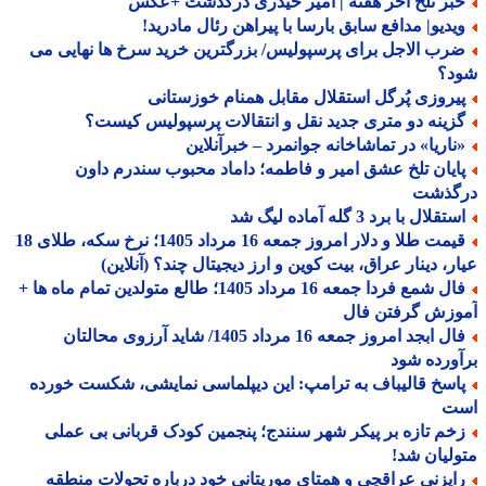
بر تلخ آخر هفته | امیر حیدری درگذشت +عکس
یدیو| مدافع سابق بارسا با پیراهن رئال مادرید!
رب الاجل برای پرسپولیس/ بزرگترین خرید سرخ ها نهایی می
د؟
یروزی پُرگل استقلال مقابل همنام خوزستانی
زینه دو متری جدید نقل و انتقالات پرسپولیس کیست؟
ناریا» در تماشاخانه جوانمرد – خبرآنلاین
ایان تلخ عشق امیر و فاطمه؛ داماد محبوب سندرم داون
گذشت
تقلال با برد 3 گله آماده لیگ شد
قیمت طلا و دلار امروز جمعه 16 مرداد 1405؛ نرخ سکه، طلای 18
ر، دینار عراق، بیت کوین و ارز دیجیتال چند؟ (آنلاین)
فال شمع فردا جمعه 16 مرداد 1405؛ طالع متولدین تمام ماه ها +
وزش گرفتن فال
فال ابجد امروز جمعه 16 مرداد 1405/ شاید آرزوی محالتان
ورده شود
اسخ قالیباف به ترامپ: این دیپلماسی نمایشی، شکست خورده
ت
خم تازه بر پیکر شهر سنندج؛ پنجمین کودک قربانی بی عملی
لیان شد!
ایزنی عراقچی و همتای موریتانی خود درباره تحولات منطقه