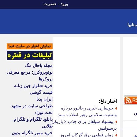
-
ورود
عضویت
تانها
مجله باحال مگ
یوتوبروکرز: مرجع معرفی
بروکرها
خرید شلوار جین زنانه
قیمت گوشی
ایران پدیا
اخبار داغ:
طراحی سایت در مشهد
جوسازی خبری رجانیوز درباره
تخت نوزاد
یس
وضعیت سلامتی رهبر انقلاب+سند
دانلود تلگرام و تلگرام
پیشنهاد سپاهان برای جذب 2 بازیکن
طلایی
پرسپولیس
خرید ممبر تلگرام بدون
زمان قطعی برق گرگان امروز
و