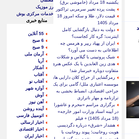
معلمان
یکشنبه 18 مرداد (خاموشی برق)
رز موزیک
پشت پرده تغییر سرمربی تراکتور
خدمات مرکزی بوش
قیمت دلار، طلا و سکه امروز 18
منابع خبری
مرداد 1405
د
دولت به دنبال بازگشایی کامل
55 آنلاین
اینترنت؛ گره کار کجاست؟
ی تیکدری شماره 8 و
6 صبح
ایران از پهپاد ریپر و هرمس چه
9 صبح
اطلاعاتی به دست می آورد؟
آرمان ملی
شیک پروتیینی با گیلاس و شکلات
آریا
هدی زین العابدین با یک عکس هنری
آشکار
متفاوت دوباره خبرساز شد!
آفتاب
رمزگشایی از حراج کلان دارایی های
آفتاب نو
موسسه اعتباری ملل/ گامی برای یک
آوازه شهر
جراحی اقتصادی، انضباط بخشی به
آوش
ترازنامه و مهار ناترازی
آهن نیوز
برگزاری مراسم «محرم و عاشورا
آینده روشن
در آیینه اسناد وزارت امور خارجه»
اتومبیل فارسی
(18 مرداد 1405) + فیلم
اخبار ارسالی
هشدار «شرق» درباره دگردیسی
اخبار اقتصادی
هویت روحانیت؛ پیوند روحانیت با
اخبار ایران
قدرت سیاسی، نقد درون گفتمانی را