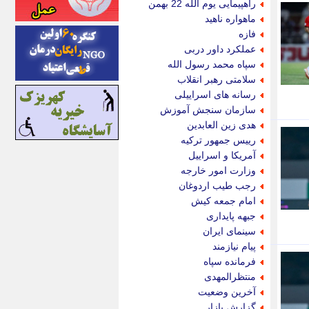
راهپیمایی یوم الله 22 بهمن
اینتیتر
ماهواره ناهید
ایونا نیوز
فازه
بازتاب آنلاین
عملکرد داور دربی
باشگاه خبرنگاران
سپاه محمد رسول الله
باغستان نیوز
سلامتی رهبر انقلاب
بامبوک
رسانه های اسراییلی
ببین و بخون
سازمان سنجش آموزش
بدینسان
هدی زین العابدین
بنکر
رییس جمهور ترکیه
بیت ران
آمریکا و اسراییل
پارس فوتبال
وزارت امور خارجه
پارسینه
رجب طیب اردوغان
پارسینه پلاس
امام جمعه کیش
پاز آنلاین
جبهه پایداری
پاس گل
سینمای ایران
پانا
پیام نیازمند
پرتو نیوز
فرمانده سپاه
پرسون
منتظرالمهدی
پنجره نیوز
آخرین وضعیت
پویامگ
گزارش بازار