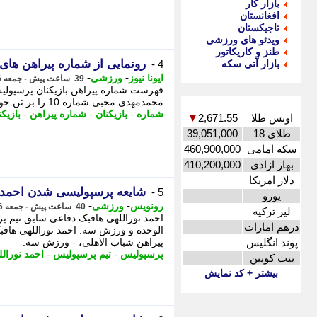
بازار کار
افغانستان
تاجیکستان
ویدئو های ورزشی
طنز و کاریکاتور
رونمایی از شماره پیراهن های
بازار آتی سکه
4 -
-
-
ایونا نیوز
ورزشی
39 ساعت پیش - جمعه 16 مرداد 1405، 20:31
محمدمهدی محبی شماره 10 را بر تن خواهند کرد. - جزییات شماره های جدید سرخ پوشان را بخوانید.
شماره
-
بازیکنان
-
شماره پیراهن
-
بازیک
اونس طلا
2,671.55
▼
طلای 18
39,051,000
سکه امامی
460,900,000
بهار ازادی
410,200,000
دلار امریکا
شایعه پرسپولیسی شدن احمد ن
5 -
یورو
-
-
رونویس
ورزشی
40 ساعت پیش - جمعه 16 مرداد 1405، 19:28
لیر ترکیه
احمد نوراللهی هافبک دفاعی سابق تیم پ
درهم امارات
الوحده و ورزش سه: احمد نوراللهی هاف
پوند انگلیس
پیراهن شباب الاهلی، - ورزش سه:
پرسپولیس
-
تیم پرسپولیس
-
احمد نورال
بیت کویین
بیشتر + کد نمایش