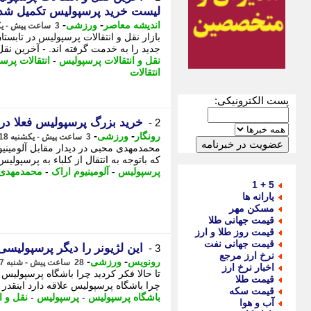
لیست خرید پرسپولیس تکمیل شد
-
-
اندیشه معاصر
ورزشی
3 ساعت پیش - یکشنبه 18 مرداد 1405، 08:38
جدید را به خدمت گرفته اند. - آخرین نقل و انتقالات
نقل و انتقالات پرسپولیس
-
انتقالات پرس
انتقالات
پست الکترونیکی:
خرید بزرگ پرسپولیس فعلا در 
2 -
-
-
رونگار
ورزشی
3 ساعت پیش - یکشنبه 18 مرداد 1405، 08:32
محمدمهدی محبی در دیدار مقابل آلومینی
که باتوجه به انتقال از کلباء به پرسپولی
پرسپولیس
-
آلومینیوم اراک
-
محمدمهدی
5 + 1
یارانه ها
مسکن مهر
قیمت جهانی طلا
قیمت روز طلا و ارز
قیمت جهانی نفت
این لژیونر را دیگر پرسپولیسی 
3 -
نرخ ارز مرجع
-
-
رونویس
ورزشی
28 ساعت پیش - شنبه 17 مرداد 1405، 07:53
اخبار نرخ ارز
تا حالا فکر کردید چرا باشگاه پرسپولیس ع
قیمت طلا
چرا باشگاه پرسپولیس علاقه دارد اینقدر پ
قیمت سکه
باشگاه پرسپولیس
-
پرسپولیس
-
نقل و ا
آب و هوا