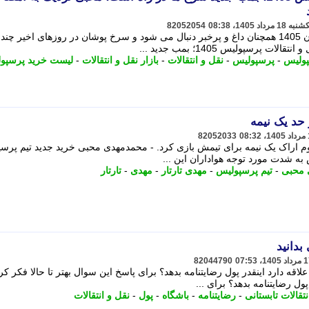
82052054
بازار نقل و انتقالات پرسپولیس در تابستان 1405 همچنان داغ و پرخبر دنبال می شود و سرخ پوشان در روزهای اخیر 
 پرسپولیس 1405؛ بمب جدید ...
پولیس
-
پرسپولیس
-
نقل و انتقالات
-
بازار نقل و انتقالات
-
لیست خرید پرسپو
حد یک نیمه
82052033
وم اراک یک نیمه برای تیمش بازی کرد. - محمدمهدی محبی خرید جدید تیم پرس
س به شدت مورد توجه هواداران این ...
 محبی
-
تیم پرسپولیس
-
مهدی تارتار
-
مهدی
-
تارتار
بدانید
82044790
لاقه دارد اینقدر پول رضایتنامه بدهد؟ برای پاسخ این سوال بهتر تا حالا فکر کر
ول رضایتنامه بدهد؟ برای ...
نتقالات تابستانی
-
رضایتنامه
-
باشگاه
-
پول
-
نقل و انتقالات