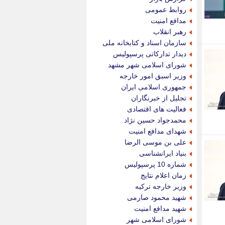
پویه آنلاین
روابط عمومی
پیام نفت
مدافع امنیت
تابناک
رهبر انقلاب
تازه نیوز
سازمان اسناد و کتابخانه ملی
تبیان
دیدار تدارکاتی پرسپولیس
تجارت نیوز
شورای اسلامی شهر مشهد
تحریریه
وزیر اسبق امور خارجه
ترابر نیوز
جمهوری اسلامی ایران
ترفندباز
تجلیل از خبرنگاران
تریبون اقتصاد
فعالیت های اقتصادی
تسنیم نیوز
محمدجواد حسین نژاد
تک ناک
شهدای مدافع امنیت
تکراتو
علی بن موسی الرضا
توریسم آنلاین
بنیاد ایرانشناسی
تولید نیوز
شماره 10 پرسپولیس
تیتر فوری
زمان اعلام نتایج
تیکنا
وزیر خارجه ترکیه
جاب ویژن
شهید محمود صارمی
جار نیوز
شهید مدافع امنیت
جالبتر
شورای اسلامی شهر