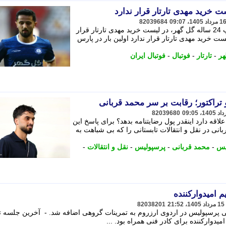
 خرید مهدی تارتار قرار ندارد
82039684
با وجود شایعات، امیر جعفری، مدافع چپ 24 ساله گل گهر، در لیست خرید مهدی تارتار قرار
ت خرید مهدی تارتار قرار ندارد اولین بار در پارس
هر
-
تارتار
-
فوتبال
-
فوتبال ایران
 تراکتور؛ رقابت بر سر محمد قربانی
82039680
لاقه دارد اینقدر پول رضایتنامه بدهد؟ برای پاسخ این
ی در نقل و انتقالات تابستانی را که بی شباهت به
یس
-
محمد قربانی
-
پرسپولیس
-
نقل و انتقالات
-
 امیدوارکننده
82038201
پرسپولیس در اردوی ارزروم به تمرینات گروهی اضافه شد. - آخرین جلسه ت
یدوارکننده برای کادر فنی همراه بود. ...