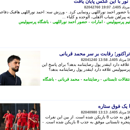
ور با این عکس پایان یافت
82042760
د با حضور احمد نوراللهی رونمایی کرد. - ورزش سه: احمد نوراللهی هافبک دفاع
یراهن شباب الاهلی، الوحده و کلباء ...
یم پرسپولیس
-
امارات
-
حضور احمد نوراللهی
-
باشگاه پرسپولیس
راکتور؛ رقابت بر سر محمد قربانی
82041240
لاقه دارد اینقدر پول رضایتنامه بدهد؟ برای پاسخ این
پرسپولیس علاقه دارد اینقدر پول رضایتنامه بدهد؟
نتقالات تابستانی
-
رضایتنامه
-
محمد قربانی
-
باشگاه
 یک فوق ستاره
82040980
باشگاه پرسپولیس در پنجره تابستانی موفق به جذب 8 بازیکن شده است. از بین این نفرات
مهدی ورزش سه: باشگاه پرسپولیس در پنجره تابستانی موفق به جذب 8 بازیکن شده است. -