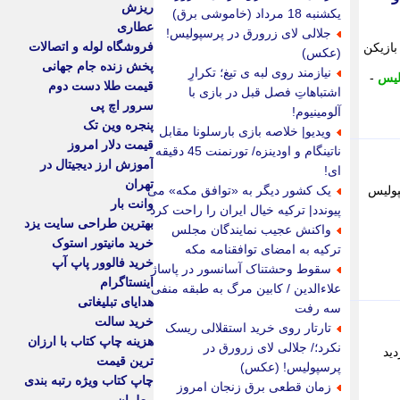
ریزش
یکشنبه 18 مرداد (خاموشی برق)
عطاری
جلالی لای زرورق در پرسپولیس!
فروشگاه لوله و اتصالات
چند بازیکن
(عکس)
پخش زنده جام جهانی
نیازمند روی لبه ی تیغ؛ تکرارِ
لیس
-
قیمت طلا دست دوم
اشتباهاتِ فصل قبل در بازی با
سرور اچ پی
آلومینیوم!
پنجره وین تک
ویدیو| خلاصه بازی بارسلونا مقابل
قیمت دلار امروز
ناتینگام و اودینزه/ تورنمنت 45 دقیقه
آموزش ارز دیجیتال در
ای!
تهران
پولیس
یک کشور دیگر به «توافق مکه» می
وانت بار
پیوندد| ترکیه خیال ایران را راحت کرد
بهترین طراحی سایت یزد
واکنش عجیب نمایندگان مجلس
خرید مانیتور استوک
ترکیه به امضای توافقنامه مکه
خرید فالوور پاپ آپ
سقوط وحشتناک آسانسور در پاساژ
اینستاگرام
علاءالدین / کابین مرگ به طبقه منفی
هدایای تبلیغاتی
سه رفت
خرید سالت
تارتار روی خرید استقلالی ریسک
هزینه چاپ کتاب با ارزان
نکرد؛/ جلالی لای زرورق در
دید
ترین قیمت
پرسپولیس! (عکس)
چاپ کتاب ویژه رتبه بندی
زمان قطعی برق زنجان امروز