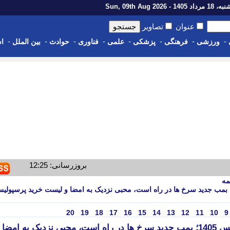
اد 1405 - Sun, 09th Aug 2026
عنوان
تصاویر
-
-
-
-
-
-
-
-
ورزشی
فرهنگی
پزشکی
علمی
فناوری
حوادث
بین الملل
اس
بروزرسانی: 12:25
مه
خرین نقل و انتقالات پرسپولیس 1405؛ بمب جدید سرخ ها در راه است، محبی نزدیک به امضا و لیست خرید پرسپول
20
19
18
17
16
15
14
13
12
11
10
9
آخرین نقل و انتقالات پرسپولیس 1405؛ بمب جدید سرخ ها در راه است، محبی نزدیک به امضا 