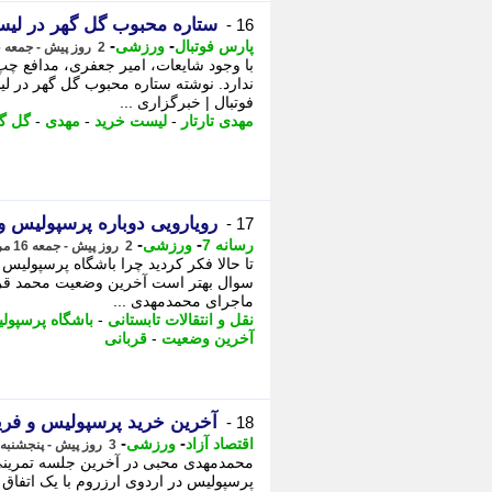
ستاره محبوب گل گهر در لیست
16 -
-
-
پارس فوتبال
ورزشی
2 روز پیش - جمعه 16 مرداد 1405، 09:07
ندارد. نوشته ستاره محبوب گل گهر در لیس
فوتبال | خبرگزاری ...
مهدی تارتار
-
لیست خرید
-
مهدی
-
گل گ
رویارویی دوباره پرسپولیس و
17 -
-
-
رسانه 7
ورزشی
2 روز پیش - جمعه 16 مرداد 1405، 09:05
تا حالا فکر کردید چرا باشگاه پرسپولیس ع
سوال بهتر است آخرین وضعیت محمد قربان
ماجرای محمدمهدی ...
نقل و انتقالات تابستانی
-
باشگاه پرسپول
آخرین وضعیت
-
قربانی
آخرین خرید پرسپولیس و فریم
18 -
-
-
اقتصاد آزاد
ورزشی
3 روز پیش - پنجشنبه 15 مرداد 1405، 21:52
محمدمهدی محبی در آخرین جلسه تمرینی 
پرسپولیس در اردوی ارزروم با یک اتفاق ام