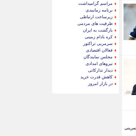
جام جم
مراسم گرامیداشت
جدید پرس
برنامه زمانبندی
جماران
زیرساخت ارتباطی
جوان ایرانی
ظرفیت های مردمی
جهان مانا
بازگشت به ایران
جهان نگر
کره بادام زمینی
جهان نیوز
سرمربی تراکتور
چطور
فعالان اقتصادی
چمپیونات
مجلس نمایندگان
چمدون
نیروهای امدادی
چه خبر
دیدار تدارکاتی
حادثه 24
کاهش قدرت خرید
حرف تو
در بازار امروز
حوادث پلاس
حوزه نیوز
خبر آنلاین
خبر جنوب
خبر سیاسی
خبر گردون
خبر ورزشی
مرینی
خبرجو