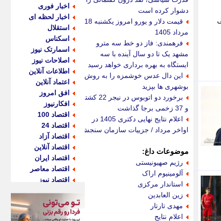
اخبار فوری
دشوار کرده است
اخبار لحظه ای
ی
قیمت دلار و یورو امروز یکشنبه 18
استقلال
مرداد 1405
اسکناس
فرهمندی: فاز دو خط سه مترو
اسمارتک نیوز
مشهد یک تا دو سال آینده با سه
اصلاحات نیوز
ایستگاه به بهره برداری خواهد رسید
اطلاعات آنلاین
این دال عدس خوشمزه را به روش
اعتماد آنلاین
بوشهری ها بپزید
افق امروز
برخورد دو اتوبوس در نیجر 22 کشته
افکارنیوز
و 37 زخمی برجا گذاشت
اقتصاد 100
اعلام نتایج نهایی دکتری 1405 در
اقتصاد 24
اواخر مرداد / جزییات سازمان سنجش
اقتصاد آزاد
اقتصاد آنلاین
موضوعات داغ:
اقتصاد ایران
رژیم صهیونیستی
اقتصاد معاصر
آلومینیوم اراک
اقتصاد نیوز
استاندار مرکزی
اکو ایران
زین العابدین
اکوفارس
مهدی تارتار
اکونگار
اعلام نتایج