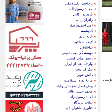
اکونیوز
پرداخت الکترونیکی
الف
محمد رسول الله
انتشار آنلاین
بازی تدارکاتی
اندیشه قرن
زائران پیاده
اندیشه معاصر
امید احمدی صفا
اندیشه ها
اندیشمند
انرژی پرس
خانه عالم
ای استخدام
لایحه شفافیت
ایتنا
بداخلاقی
ایراف
نویسندگی نغمه ثمینی
ایران آرت
رییس هیأت کشتی
ایران آنلاین
واردات هند از ایران
ایران زندگی
نیک کیریوس
ایران فوری
دانش شهر
ایرانی روز
پولیس
مریخ نورد استقامت
ایرانیتال
پیش فصل منچستر یونایتد
ایرنا
محمد حسین قائد
ایسکانیوز
احمد رسول زاده
ایسنا
تلفات پرندگان
ایکنا
فناوری ماهواره ای
ایلنا