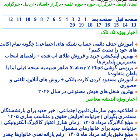
ان اردبیل
-
خبرگزاری حوزه
-
حوزه علمیه
-
برگزار
-
استان
-
اردبیل
-
خبرگزاری
حه قبل
صفحه بعد
1
2
3
4
5
6
7
8
9
10
11
12
20
19
18
17
16
15
14
بار ویژه
تک ناک
موزش حذف دائمی حساب شبکه های اجتماعی؛ چگونه تمام اکانت
ی خود را دیلیت کنیم؟
هترین اپلیکیشن خرید و فروش طلای آب شده + راهنمای انتخاب
تبرترین پلتفرم ها
بررسی گوشی Galaxy Z Flip8؛ ظاهر شبیه به نسخه قبلی اما با
طن متفاوت!
موزش مسدود کردن کارت بانکی + روش های آنلاین، تلفنی و
وری
هترین شغل های هوش مصنوعی در سال ۲۰۲۶
بار ویژه
اندیشه معاصر
طلاعیه مهم سازمان تامین اجتماعی | خبر جدید برای بازنشستگان و
تمری بگیران | جزئیات افزایش حقوق و متناسب سازی ۱۴۰۵
مبلغ کالابرگ مرداد ۱۴۰۵ | زمان شارژ اعتبار کالابرگ الکترونیکی |
ئیات جدید برای خانوارهای مشمول
مبلغ دقیق یارانه مرداد ماه ۱۴۰۵ | رقم یارانه نقدی خانوارها چقدر