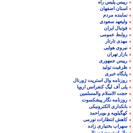
ییس پلیس راه
ستان اصفهان
ماینده مردم
لیعهد سعودی
وتبال ایران
وابط عمومی
هدی تارتار
یروی هوایی
ازار تهران
ییس جمهوری
رفیت تولید
ایگاه خبری
وزنامه وال استریت ژورنال
لی آف لیگ کنفرانس اروپا
جت الاسلام والمسلمین
وزنامه نگار پیشکسوت
انکداری الکترونیکی
هگیلویه و بویراحمد
اهش انتظارات تورمی
هراب بختیاری زاده
ال استریت ژورنال