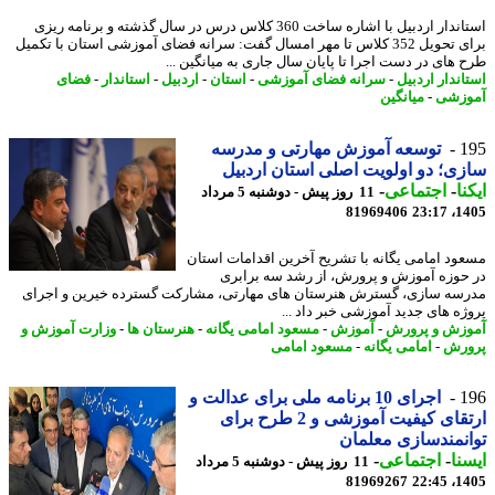
استاندار اردبیل با اشاره ساخت 360 کلاس درس در سال گذشته و برنامه ریزی
برای تحویل 352 کلاس تا مهر امسال گفت: سرانه فضای آموزشی استان با تکمیل
 های در دست اجرا تا پایان سال جاری به میانگین ...
اندار اردبیل
-
سرانه فضای آموزشی
-
استان
-
اردبیل
-
استاندار
-
فضای
زشی
-
میانگین
1
توسعه آموزش مهارتی و مدرسه
ی؛ دو اولویت اصلی استان اردبیل
نا
-
اجتماعی
-
11 روز پیش - دوشنبه 5 مرداد
81969406
1405
ود امامی یگانه با تشریح آخرین اقدامات استان
حوزه آموزش و پرورش، از رشد سه برابری
سه سازی، گسترش هنرستان های مهارتی، مشارکت گسترده خیرین و اجرای
ژه های جدید آموزشی خبر داد ...
زش و پرورش
-
آموزش
-
مسعود امامی یگانه
-
هنرستان ها
-
وزارت آموزش و
رش
-
امامی یگانه
-
مسعود امامی
1
اجرای 10 برنامه ملی برای عدالت و
ارتقای کیفیت آموزشی و 2 طرح برای
نمندسازی معلمان
نا
-
اجتماعی
-
11 روز پیش - دوشنبه 5 مرداد
81969267
1405