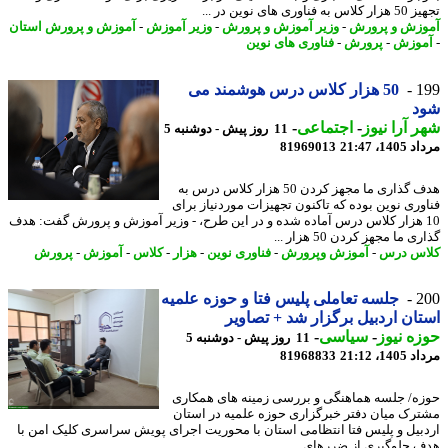
فناوری های نوین در ...
زش و پرورش
-
وزیر آموزش و پرورش
-
وزیر آموزش
-
آموزش و پرورش استان
وزش
-
پرورش
-
فناوری های نوین
1
50 هزار کلاس درس هوشمند می
د
 آرا نیوز
-
اجتماعی
-
11 روز پیش - دوشنبه 5
1، 21:47
81969013
هدف گذاری ما مجهز کردن 50 هزار کلاس درس به
وری نوین بوده که تاکنون تجهیزات موردنیاز برای
1 هزار کلاس درس آماده شده و در این طرح، - وزیر آموزش و پرورش گفت: هدف
 ما مجهز کردن 50 هزار ...
س درس
-
آموزش وپرورش
-
فناوری نوین
-
هزار
-
کلاس
-
آموزش
-
پرورش
2
جلسه تعاملی پلیس فتا و حوزه علمیه
ان اردبیل برگزار شد + تصاویر
ه نیوز
-
سیاسی
-
11 روز پیش - دوشنبه 5
1، 21:12
81968833
ه/ جلسه هماهنگی و بررسی زمینه های همکاری
رک میان دفتر خبرگزاری حوزه علمیه در استان
بیل و پلیس فتا انتظامی استان با محوریت اجرای پویش سراسری کلیک امن با
 جلوگیری از ضررهای ...