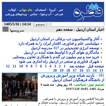
-
-
-
-
خبر
کرونا
استخدام
جام جهانی
اوقات
-
-
-
شرعی
آب و هوا
تماس
ویدئوهای ورزشی
14:14 | 1405/5/16
ار استان اردبیل - صفحه دهم
سرویسها
آغاز واکسیناسیون تب برفکی در استان اردبیل
دیپلماسی علم و فناوری، اقتدار ایران را به همراه دارد
توسعه انرژی تجدیدپذیر در 317 مدرسه اردبیل
ماندگاری هوای گرم تا اواسط هفته آینده در اردبیل
خرید سه و نیم میلیون تن گندم با همکاری تعاون روستایی
شهرک فناوری و صنفی در اردبیل راه اندازی می شود
حه قبل
صفحه بعد
1
2
3
4
5
6
7
8
9
10
11
12
20
19
18
17
16
15
14
1
بازدید شبانه وزیر آموزش و پرورش
دانشگاه فرهنگیان استان اردبیل
یم نیوز
-
سیاسی
-
10 روز پیش - سه شنبه 6
1، 10:05
81971320
رضا کاظمی وزیر آموزش و پرورش با همراهی
ود امامی یگانه استاندار اردبیل، نماینده خلخال و