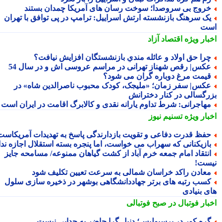
روج بی سروصدا؛ سوخت رسان های آمریکا چمدان بستند
ک سرهنگ بازنشسته ارتش اسراییل: ترامپ در پی توافق با تهران
ت
بار ویژه
اقتصاد آزاد
را حق اولاد و عائله مندیِ بازنشستگان افزایش نیافت؟
کس| رقص شهناز تهرانی در مراسم عروسی اش و در سال 54
یمت مرغ دوباره گران می شود؟
کس| سفر زمان؛ «ملیجک، کودک محبوب ناصرالدین شاه» در
رگسالی در کنار دخترانش
هاجرانی: شرط تداوم یارانه نقدی و کالابرگ اقامت در ایران است
بار ویژه
تسنیم نیوز
فظ قدرت دفاعی و تقویت بازدارندگی پاسخ به تهدیدات آمریکاست
ازیکنانی که سهراب می خواست، اما پنجره بسته استقلال اجازه نداد
نتقاد امام جمعه خرم آباد از کشت گیاهان ممنوعه/ مسامحه جایز
ست!
عادن راکد خراسان شمالی به سرعت تعیین تکلیف شود
سب رتبه های برتر جهاددانشگاهی بوشهر در ذخیره سازی سلول
ی بنیادی
بار فوتبال در صبح فوتبالی
ره کور در پرسپولیس؛ دنیل گرا حاضر به جدایی نیست