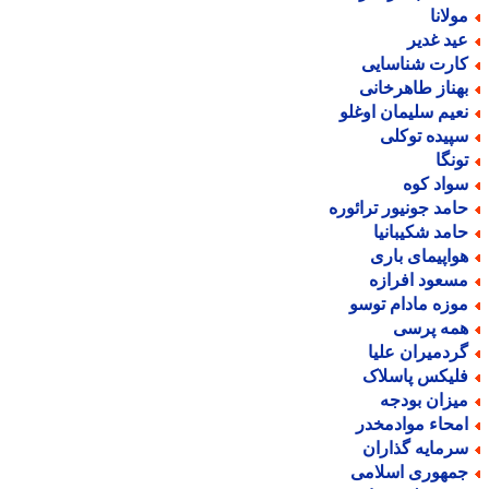
ولانا
ید غدیر
ارت شناسایی
هناز طاهرخانی
عیم سلیمان اوغلو
پیده توکلی
ونگا
واد کوه
امد جونیور ترائوره
امد شکیبانیا
واپیمای باری
سعود افرازه
وزه مادام توسو
مه پرسی
ردمیران علیا
لیکس پاسلاک
یزان بودجه
محاء موادمخدر
رمایه گذاران
مهوری اسلامی