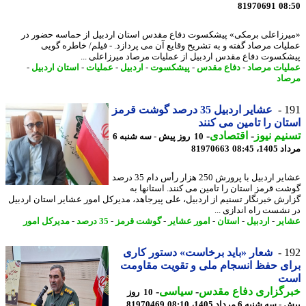
81970691
08
رزاعلی برمکی» پیشکسوت دفاع مقدس استان اردبیل از حماسه حضور در
یات مرصاد گفته و به تشریح وقایع آن می پردازد. - فیلم/ خاطره گویی
کسوت دفاع مقدس اردبیل از عملیات مرصاد میرزاعلی ...
یات مرصاد
-
دفاع مقدس
-
پیشکسوت
-
اردبیل
-
عملیات
-
استان اردبیل
-
اد
1
عشایر اردبیل 35 درصد گوشت قرمز
ان را تامین می کنند
یم نیوز
-
اقتصادی
-
10 روز پیش - سه شنبه 6
1، 08:45
81970663
عشایر اردبیل با پرورش 250 هزار رأس دام 35 درصد
ت قرمز استان را تامین می کنند. استانها به
رش خبرنگار تسنیم از اردبیل، علی پیرجاهد، مدیرکل امور عشایر استان اردبیل
نشست راه اندازی ...
یر
-
اردبیل
-
استان
-
امور عشایر
-
گوشت قرمز
-
35 درصد
-
مدیرکل امور
1
شعار «باید برخاست» دستور کاری
ی حفظ انسجام ملی و تقویت مقاومت
ت
رگزاری دفاع مقدس
-
سیاسی
-
10 روز
ه شنبه 6 مرداد 1405، 08:10
81970469