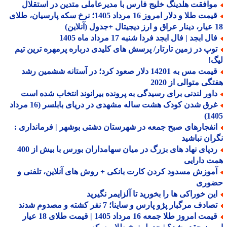
وافقت هلدینگ خلیج فارس با مدیرعاملی متدین در استقلال
قیمت طلا و دلار امروز 16 مرداد 1405؛ نرخ سکه پارسیان، طلای
ل ابجد | فال ابجد فردا شنبه 17 مرداد ماه 1405
وپ در زمین تارتار/ پرسش های کلیدی درباره پرمهره ترین تیم
!
قیمت مس به 14201 دلار صعود کرد؛ در آستانه ششمین رشد
گی متوالی از 2020
اور لندنی برای رسیدگی به پرونده بیرانوند انتخاب شده است
غرق شدن کودک هشت ساله مشهدی در دریای بابلسر (16 مرداد
14
نفجارهای صبح جمعه در شهرستان دشتی بوشهر | فرمانداری :
ان نباشید
ردپای نهاد های بزرگ در میان سهامداران بورس با بیش از 400
 دارایی
موزش مسدود کردن کارت بانکی + روش های آنلاین، تلفنی و
وری
ین خوراکی ها را بخورید تا آلزایمر نگیرید
ادف مرگبار پژو پارس و ساینا؛ 7 نفر کشته و مصدوم شدند
قیمت امروز طلا جمعه 16 مرداد 1405 | قیمت طلای 18 عیار