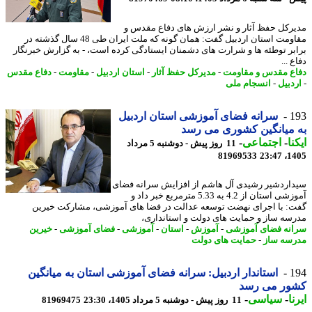
رکل حفظ آثار و نشر ارزش های دفاع مقدس و
مقاومت استان اردبیل گفت: همان گونه که ملت ایران طی 48 سال گذشته در
بر توطئه ها و شرارت های دشمنان ایستادگی کرده است، - به گزارش خبرنگار
 ...
ع مقدس و مقاومت
-
مدیرکل حفظ آثار
-
استان اردبیل
-
مقاومت
-
دفاع مقدس
دبیل
-
انسجام ملی
1
سرانه فضای آموزشی استان اردبیل
میانگین کشوری می رسد
نا
-
اجتماعی
-
11 روز پیش - دوشنبه 5 مرداد
81969533
1405
اردشیر رشیدی آل هاشم از افزایش سرانه فضای
آموزشی استان از 4.2 به 5.33 مترمربع خبر داد و
: با اجرای نهضت توسعه عدالت در فضا های آموزشی، مشارکت خیرین
سه ساز و حمایت های دولت و استانداری،
نه فضای آموزشی
-
آموزش
-
استان
-
آموزشی
-
فضای آموزشی
-
خیرین
سه ساز
-
حمایت های دولت
1
استاندار اردبیل: سرانه فضای آموزشی استان به میانگین
ور می رسد
ا
-
سیاسی
-
11 روز پیش - دوشنبه 5 مرداد 1405، 23:30
81969475