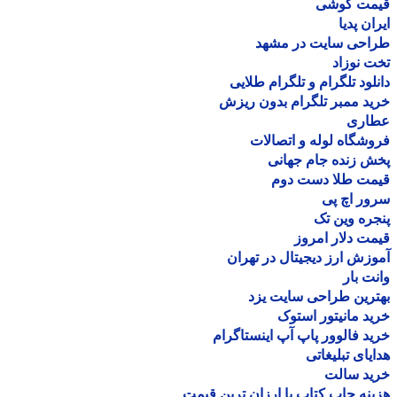
مت گوشی
ان پدیا
احی سایت در مشهد
 نوزاد
لود تلگرام و تلگرام طلایی
د ممبر تلگرام بدون ریزش
اری
شگاه لوله و اتصالات
 زنده جام جهانی
مت طلا دست دوم
ر اچ پی
ره وین تک
ت دلار امروز
زش ارز دیجیتال در تهران
ت بار
رین طراحی سایت یزد
د مانیتور استوک
د فالوور پاپ آپ اینستاگرام
یای تبلیغاتی
ید سالت
نه چاپ کتاب با ارزان ترین قیمت