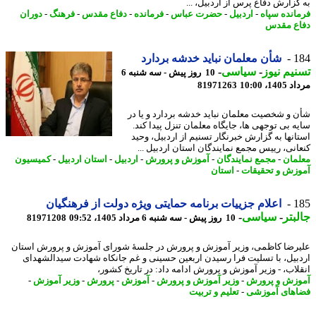
گزارش دفاع پرس از اردبیل، ...
انده سپاه
-
اردبیل
-
حضرت عباس
-
فرمانده
-
دفاع مقدس
-
فرهنگ
-
دوران
ع مقدس
1
شأن معلمان نباید خدشه بردارد
یم نیوز
-
سیاسی
-
10 روز پیش - سه شنبه 6
1، 10:00
81971263
 و شخصیت معلمان نباید خدشه بردارد و یا در
ه بی توجهی ها، جایگاه معلمان تنزل پیدا کند.
انها به گزارش خبرنگار تسنیم از اردبیل، وحید
انی، رییس مجمع نمایندگان استان اردبیل ...
مان
-
مجمع نمایندگان
-
آموزش و پرورش
-
اردبیل
-
استان اردبیل
-
کمیسیون
زش و تحقیقات
-
استان
1
اعلام جزییات برنامه حمایتی ویژه دولت از فرهنگیان
بتر
-
سیاسی
-
10 روز پیش - سه شنبه 6 مرداد 1405، 09:52
81971208
رضا کاظمی، وزیر آموزش و پرورش در جلسهٔ شورای آموزش و پرورش استان
بیل، با تسلیت فرا رسیدن اربعین حسینی و غم جانکاه شهادت سیدالشهدای
لاب، - وزیر آموزش و پرورش ادامه داد: در تاریخ کشور،
زش و پرورش
-
وزیر آموزش و پرورش
-
آموزش
-
پرورش
-
وزیر آموزش
-
های آموزشی
-
تعلیم و تربیت