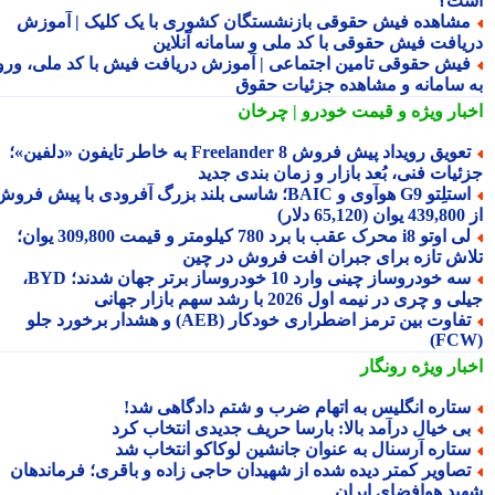
ت؟
شاهده فیش حقوقی بازنشستگان کشوری با یک کلیک | آموزش
یافت فیش حقوقی با کد ملی و سامانه آنلاین
یش حقوقی تامین اجتماعی | آموزش دریافت فیش با کد ملی، ورود
 سامانه و مشاهده جزئیات حقوق
بار ویژه
و قیمت خودرو | چرخان
تعویق رویداد پیش فروش Freelander 8 به خاطر تایفون «دلفین»؛
ئیات فنی، بُعد بازار و زمان بندی جدید
استلِتو G9 هوآوی و BAIC؛ شاسی بلند بزرگ آفرودی با پیش فروش
دلار)
لی اوتو i8 محرک عقب با برد 780 کیلومتر و قیمت 309,800 یوان؛
اش تازه برای جبران افت فروش در چین
سه خودروساز چینی وارد 10 خودروساز برتر جهان شدند؛ BYD،
 و چری در نیمه اول 2026 با رشد سهم بازار جهانی
تفاوت بین ترمز اضطراری خودکار (AEB) و هشدار برخورد جلو
بار ویژه
رونگار
تاره انگلیس به اتهام ضرب و شتم دادگاهی شد!
ی خیال درآمد بالا: بارسا حریف جدیدی انتخاب کرد
تاره آرسنال به عنوان جانشین لوکاکو انتخاب شد
صاویر کمتر دیده شده از شهیدان حاجی زاده و باقری؛ فرماندهان
ید هوافضای ایران