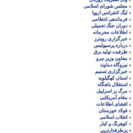
جلس شورای اسلامی
یگ کنفرانس اروپا
رماندهی انتظامی
وران جنگ تحمیلی
طلاعات محرمانه
برگزاری رویترز
رباره پرسپولیس
رفیت تولید برق
عاون وزیر نیرو
یروگاه دماوند
برگزاری تسنیم
ستان کهگیلویه
ستقلال باشگاه
رگ بر اسراییل
قام آمریکایی
فشای اطلاعات
ولاد خوزستان
نقلاب اسلامی
وهرنگ و کیار
رطرفدارترین