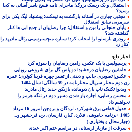
ستقلال و یک ریسک بزرگ؛ ماجرای نامه فسخ یاسر آسانی به کجا
ید؟
جتبی جباری در آستانه بازگشت به نیمکت؛ پیشنهاد لیگ یکی برای
مربی سابق استقلال
ایان جنجالی رامین و استقلال؛ چرا رضاییان از جمع آبی ها کنار
اشته شد؟
ودری بارسلونا را انتخاب کرد؛ ستاره منچسترسیتی رئال مادرید را
ر زد
ار داغ:
رسپولیس با یک عکس، رامین رضاییان را سوژه کرد
انشین رضاییان درخشید؛ دو پاس گل برای شروعی رویایی
کس| تصویری جالب و دیدنی از تغییر چهره فریبا کوثری؛ عمره
وم مختار سریال مختارنامه در 59 سالگی؛ سال 1404
یدیو| تکنیک ناب یان دیومانده بازیکن جدید رئال مادرید
حسن رضایی: اجازه باز شدن مسیر دوم در تنگه هرمز را
اهیم داد
جدول قطعی برق شهرکرد، لردگان و بروجن امروز 16 مرداد
1405 +برنامه خاموشی فلارد، کیار، فارسان، بن، فرخشهر و...
ارمحال و بختیاری )
رقت از مازیار لرستانی در مراسم ختم اکبر عبدی