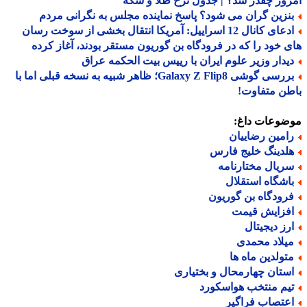
وز چقدر شد؟ | جدول نرخ طلا و سکه
نزین گران می شود؟ پاسخ نماینده مجلس به نگرانی مردم
ادعای کانال 12 اسراییل: آمریکا انتقال بخشی از سوخت رسان
 خود را که در فرودگاه بن گوریون مستقر بودند، آغاز کرده
یدار وزیر علوم ایران با رییس بیت الحکمه عراق
بررسی گوشی Galaxy Z Flip8؛ ظاهر شبیه به نسخه قبلی اما با
ن متفاوت!
ضوعات داغ:
امین رضاییان
لدینگ خلیج فارس
ریال مختارنامه
اشگاه استقلال
رودگاه بن گوریون
فزایش قیمت
رز دیجیتال
یلاد محمدی
تولدین ماه ها
ستان چهارمحال و بختیاری
یم منتخب هواسکورد
عتصاب فراگیر