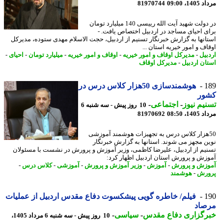
1، 09:00
81970744
در دولت شهید آیت الله رییسی 140 میلیارد تومان
ی احیای مساجد در اردبیل اختصاص یافت. -
انها به گزارش خبرنگار تسنیم از اردبیل، حجت الاسلام مهدی ستوده، مدیرکل
اف و امور خیریه استان ...
بیل
-
مدیرکل اوقاف و امور خیریه
-
اوقاف و امور خیریه
-
میلیارد تومان
-
احیای
-
ان اردبیل
-
مدیرکل اوقاف
1
هوشمندسازی 50هزار کلاس درس در
ور
یم نیوز
-
اجتماعی
-
10 روز پیش - سه شنبه 6
1، 08:50
81970692
5هزار کلاس درس به تجهیزات هوشمند آموزشی
ن مجهز می شوند. استانها به گزارش خبرنگار
یم از اردبیل، علیرضا کاظمی، وزیر آموزش و پرورش در نشست با مسئولان
زش و پرورش استان اردبیل اظهار کرد:
زش و پرورش
-
آموزش
-
وزیر آموزش و پرورش
-
آموزشی
-
کلاس درس
-
رش
-
هوشمند
1
فیلم/ خاطره گویی پیشکسوت دفاع مقدس اردبیل از عملیات
صاد
رگزاری دفاع مقدس
-
سیاسی
-
10 روز پیش - سه شنبه 6 مرداد 1405،