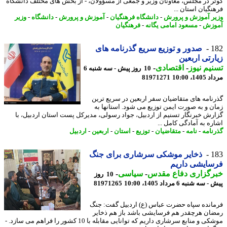
ر در مجلس، معاونان وزیر و جمعی از مسؤولان، - از بخش های مختلف دانشگاه
نگیان استان ...
ر آموزش و پرورش
-
دانشگاه فرهنگیان
-
آموزش و پرورش
-
دانشگاه
-
وزیر
وزش
-
مسعود امامی یگانه
-
فرهنگیان
1
صدور و توزیع سریع گذرنامه های
رتی اربعین
یم نیوز
-
اقتصادی
-
10 روز پیش - سه شنبه 6
1، 10:00
81971271
نامه های متقاضیان سفر اربعین در سریع ترین
ن و به صورت ایمن توزیع می شود. استانها به
رش خبرنگار تسنیم از اردبیل، جواد رسولی، مدیرکل پست استان اردبیل، با
ره به آمادگی کامل ...
نامه
-
نامه
-
متقاضیان
-
توزیع
-
استان
-
اربعین
-
اردبیل
1
ذخایر موشکی سرشاری برای جنگ
سایشی داریم
رگزاری دفاع مقدس
-
سیاسی
-
10 روز
ه شنبه 6 مرداد 1405، 10:00
81971265
انده سپاه حضرت عباس (ع) اردبیل گفت: جنگ
ان هرچقدر هم فرسایشی باشد باز هم ذخایر
موشکی و منابع سرشاری داریم که توانایی مقابله با 10 کشور را فراهم می سازد. -