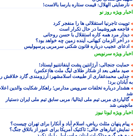
ارضایتی الهلال: قیمت ستاره بارسا بالاست!
بار ویژه
روز نو
وییت تاجرنیا استقلالی ها را منفجر کرد
اجعه هیروشیما در حال تکرار است
یدار مرد همه کاره استقلال با حسن روحانی
ر آخر الزمان کیهانی، آینده زمین چه خواهد بود؟
دعای عجیب درباره قانون شکنی سرمربی پرسپولیس
بار ویژه
سرنویس
مایت جنجالی: آرژانتین پشت اینفانتنیو ایستاد!
ید ماهی بعد از شکار طلای لیگ ملت ها(عکس)
دایی محمدغفاری از طبیعت اسلامشهر: آرزومندی گارد خلاقش را
آبادان برد!
شدار درباره تخلفات سرویس مدارس؛ راهکار شکایت والدین اعلام
الیاردی مربی تیم ملی ایتالیا/ مربی سابق تیم ملی ایران دستیار
نچینی شد
بار ویژه
ایونا نیوز
یام پنهان مثلث ریاض، اسلام آباد و آنکارا برای تهران چیست؟
مایش انبارهای خالی؛ تاکتیک آمریکا برای عبور از باتلاق جنگ؟
م هم گره مذاکرات لبنان و اسراییل را باز نکرد