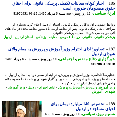
1
اخبار کوتاه/ معاینات تکمیلی پزشکی قانونی برای احقاق
وق مصدومان ضروری است
ا
-
سیاسی
-
10 روز پیش - سه شنبه 6 مرداد 1405، 09:25
81970951
بط عمومی اداره کل پزشکی قانونی استان اردبیل اعلام کرد: بسیاری از
جعان به پزشکی قانونی پس از معاینه اولیه، با دستور معاینه مجدد در ماه های
 مواجه می شوند؛ - معاینه پزشکی قانونی ...
کی قانونی
-
قانونی
-
روابط عمومی
-
معاینه
-
پزشکی
-
استان اردبیل
-
اردبیل
1
تصاویر/ ادای احترام وزیر آموزش و پرورش به مقام والای
ای اردبیل
رگزاری دفاع مقدس
-
اجتماعی
-
10 روز پیش - سه شنبه 6 مرداد 1405،
81970831
09
یرضا کاظمی» وزیر آموزش و پرورش، در ابتدای سفر خود به استان اردبیل به
 افتتاح پروژه های آموزشی، با حضور در گلزار شهدای بهشت فاطمه، به مقام
ی شهدای اردبیل ادای احترام کرد. - ...
ر آموزش و پرورش
-
آموزش و پرورش
-
ادای احترام
-
اردبیل
-
وزیر آموزش
-
ای
-
آموزش
1
تخصیص 140 میلیارد تومان برای
ای مساجد در اردبیل
یم نیوز
-
سیاسی
-
10 روز پیش - سه شنبه 6