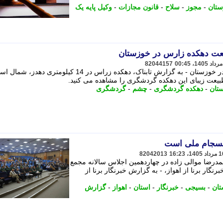
تان
-
مجوز
-
سلاح
-
قانون مجازات
-
وکیل پایه یک
عت دهکده زارس در خوزستان
82044157
قابی چشم نواز از طبیعت دهکده زارس در خوزستان - به گزارش تابناک، دهکده زراس در 14 کیلومتری دهدز،
طبیعت زیبای این دهکده گردشگری را مشاهده می کنید.
تان
-
دهکده گردشگری
-
چشم
-
گردشگری
نسجام ملی است
82042013
حمدرضا موالی زاده در چهاردهمین اجلاس سالانه مجمع
گار برنا از اهواز، - به گزارش خبرنگار برنا از
تان
-
بسیجی
-
خبرنگار
-
استان
-
اهواز
-
گزارش