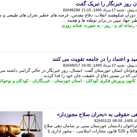
 روز خبرنگار را تبریک گفت
82046288
ز دوران شکوهمند انقلاب، دفاع مقدس، عرصه های خطیر بحران های طبیعی و 
جهاد تبیین در برابر توطئه ها و هجمه ...
رسانه ای و
-
روز
-
به صورت شبانه روزی
ید و اعتماد را در جامعه تقویت می کنند
82046017
جوانان استان خوزستان گفت: امسال، روز خبرنگار در حالی گرامی داشته می
نی که در مسیر دفاع از حقیقت جان خود را فدا کردند،
کانون پرورش فکری کودکان
-
استان خوزستان
-
خبرنگاران
-
کودکان و نوجوانا
گاهی حقوقی به «بحران سلاح مجوزدار»
82045122
 فراخوان دادستان خوزستان مبنی بر سامان دهی سلاح
های مجوزدار، گفت: با تحلیل مواد 290، 506 و 526 قانون مجازات اسلامی، - مجوز اداری یا