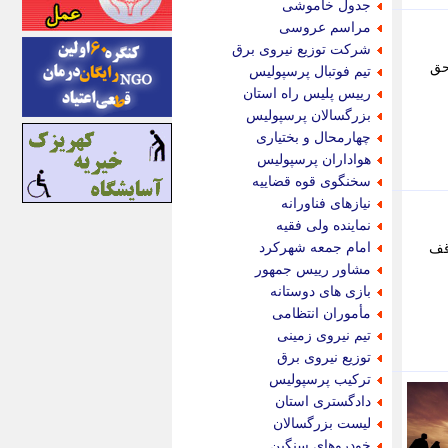
جدول خاموشی
اینتیتر
مراسم عروسی
ایونا نیوز
شرکت توزیع نیروی برق
بازتاب آنلاین
حق
تیم فوتبال پرسپولیس
باشگاه خبرنگاران
رییس پلیس راه استان
باغستان نیوز
بزرگسالان پرسپولیس
بامبوک
چهارمحال و بختیاری
ببین و بخون
هواداران پرسپولیس
بدینسان
سخنگوی قوه قضاییه
بنکر
نیازهای فناورانه
بیت ران
نماینده ولی فقیه
پارس فوتبال
امام جمعه شهرکرد
قف
پارسینه
مشاور رییس جمهور
پارسینه پلاس
بازی های دوستانه
پاز آنلاین
مأموران انتظامی
پاس گل
تیم نیروی زمینی
پانا
توزیع نیروی برق
پرتو نیوز
ترکیب پرسپولیس
پرسون
دادگستری استان
پنجره نیوز
لیست بزرگسالان
پویامگ
خودروهای سنگین