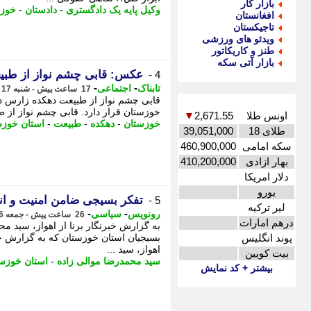
بازار کار
وکیل پایه یک دادگستری
-
دادستان
-
خوزس
افغانستان
تاجیکستان
ویدئو های ورزشی
طنز و کاریکاتور
بازار آتی سکه
عکس: قابی چشم نواز از طبی
4 -
-
-
تابناک
اجتماعی
17 ساعت پیش - شنبه 17 مرداد 1405، 00:45
خوزستان قرار دارد. قابی چشم نواز از 
اونس طلا
2,671.55
▼
خوزستان
-
دهکده
-
طبیعت
-
استان خوزس
طلای 18
39,051,000
سکه امامی
460,900,000
بهار ازادی
410,200,000
دلار امریکا
یورو
تفکر بسیجی ضامن امنیت و ا
5 -
لیر ترکیه
-
-
رونویس
سیاسی
26 ساعت پیش - جمعه 16 مرداد 1405، 16:23
درهم امارات
به گزارش خبرنگار برنا از اهواز، سید م
پوند انگلیس
بسیجیان استان خوزستان که به گزارش خبرن
اهواز، سید ...
بیت کویین
سید محمدرضا موالی زاده
-
استان خوزس
بیشتر + کد نمایش