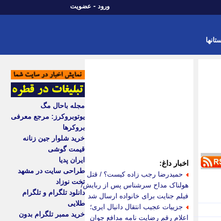
-
ورود
عضویت
تانها
مجله باحال مگ
یوتوبروکرز: مرجع معرفی
بروکرها
خرید شلوار جین زنانه
قیمت گوشی
ایران پدیا
اخبار داغ:
طراحی سایت در مشهد
حمیدرضا رجب زاده کیست؟ / قتل
تخت نوزاد
هولناک مداح سرشناس پس از ربایش/
دانلود تلگرام و تلگرام
فیلم جنایت برای خانواده ارسال شد
طلایی
جزییات عجیب انتقال دانیال ایری؛
خرید ممبر تلگرام بدون
اعلام رقم رضایت نامه مدافع جوان