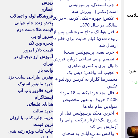
ریزش
چپ استقلال، پرسپولیسی
عطاری
است(عکس) | ورزش سه
سلامت
فروشگاه لوله و اتصالات
عکس| چهره «نیکی کریمی» در 20
پخش زنده جام جهانی
سالگی در سال 1370
قیمت طلا دست دوم
قتل هولناک مداح سرشناس پس از
سرور اچ پی
ربوده شدن؛ فیلم جنایت برای خانواده
پنجره وین تک
ارسال شد
قیمت دلار امروز
خرید بعدی پرسپولیس بست!
آموزش ارز دیجیتال در
تصمیم نهایی نساجی درباره فروش
تهران
دانیال ایری و کسری طاهری
وانت بار
 شود
عجیب اما واقعی؛ دیس بک
بهترین طراحی سایت یزد
محمدرضا گلزار به کریس رونالدو +
ن
-
خرید مانیتور استوک
عکس
خرید فالوور پاپ آپ
فال ابجد فردا یکشنبه 18 مرداد
اینستاگرام
1405؛ حروف و تعبیر مخصوص
هدایای تبلیغاتی
متولدین تمام ماه ها
خرید سالت
آخرین محک پرسپولیس قبل از
هزینه چاپ کتاب با ارزان
شروع لیگ؛ تارتار ترکیب نهایی را
ترین قیمت
آزمایش می کند
چاپ کتاب ویژه رتبه بندی
واکنش تند زیدآبادی به سخنان