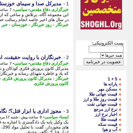
مدیرکل صدا و سیمای خوزستان
1 -
-
-
خبرگزاری دفاع مقدس
سیاسی
7 ساعت پیش - شنبه 17 مرداد 1405، 11:15
این مجموعه آگاه، پرتلاش و ساعی که ا
در سال های اخیر خاصه انجام رسالت خطیر 
خبرنگار
-
روز خبرنگار
-
خوزستان
-
خبر
-
پست الکترونیکی:
خبرنگاران با روایت حقیقت، ام
2 -
-
-
خبرگزاری دفاع مقدس
سیاسی
7 ساعت پیش - شنبه 17 مرداد 1405، 10:45
مدیرکل کانون پرورش فکری کودکان و نو
که یاد و خاطره شهدای رسانه و خبرنگارا
خبرنگار
-
مدیرکل کانون پرورش فکری
-
5 + 1
کانون پرورش فکری
یارانه ها
مسکن مهر
قیمت جهانی طلا
قیمت روز طلا و ارز
قیمت جهانی نفت
نرخ ارز مرجع
مجوز اداری یا ابزار قتل؟؛ ن
3 -
اخبار نرخ ارز
-
-
ایسنا
سیاسی
9 ساعت پیش - شنبه 17 مرداد 1405، 08:50
قیمت طلا
یک وکیل پایه یک دادگستری با اشاره به
قیمت سکه
آب و هوا
ابزار قتل؟؛ نگاهی حقوقی ...