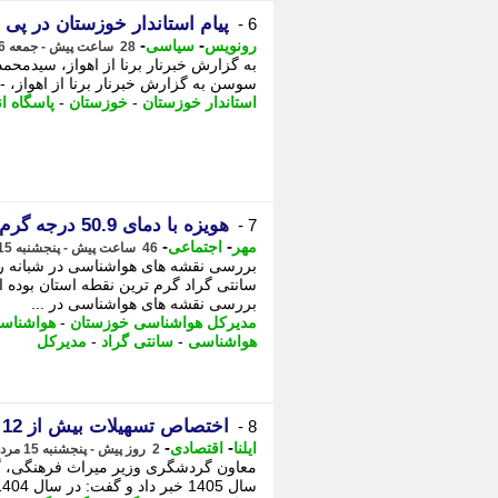
پیام استاندار خوزستان در پ
6 -
-
-
رونویس
سیاسی
28 ساعت پیش - جمعه 16 مرداد 1405، 14:23
به گزارش خبرنار برنا از اهواز، سیدمح
سوسن به گزارش خبرنار برنا از اهواز، - 
استاندار خوزستان
-
خوزستان
-
پاسگاه ا
هویزه با دمای 50.9 درجه گرم ترین نقطه خوزستان است
7 -
-
-
مهر
اجتماعی
46 ساعت پیش - پنجشنبه 15 مرداد 1405، 20:10
سانتی گراد گرم ترین نقطه استان بوده 
بررسی نقشه های هواشناسی در ...
مدیرکل هواشناسی خوزستان
-
هواشناس
هواشناسی
-
سانتی گراد
-
مدیرکل
اختصاص تسهیلات بیش از 12 همتی برای بوم گردی و صنایع دستی در سال 1405
8 -
-
-
ایلنا
اقتصادی
2 روز پیش - پنجشنبه 15 مرداد 1405، 08:57
سال 1405 خبر داد و گفت: در سال 1404، حدود 6 همت از بند «ب» تبصره 15 با بهره 4 درصد برای ...