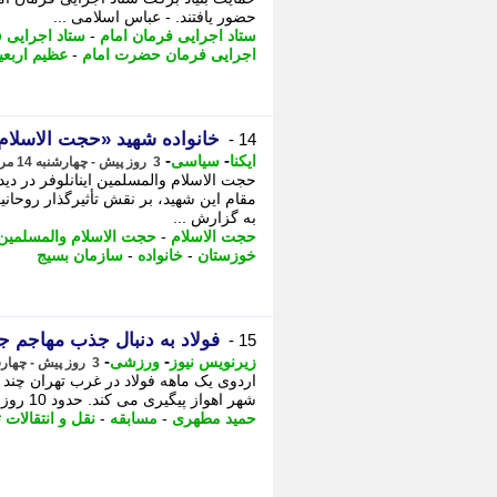
حضور یافتند. - عباس اسلامی ...
ستاد اجرایی فرمان امام
-
ستاد اجرایی 
اجرایی فرمان حضرت امام
-
عظیم اربعی
خانواده شهید «حجت الاسلام
14 -
-
-
ایکنا
سیاسی
3 روز پیش - چهارشنبه 14 مرداد 1405، 12:37
حجت الاسلام والمسلمین اینانلوفر در دیدا
مقام این شهید، بر نقش تأثیرگذار روحانی
به گزارش ...
حجت الاسلام
-
حجت الاسلام والمسلمین
خوزستان
-
خانواده
-
سازمان بسیج
فولاد به دنبال جذب مهاجم ج
15 -
-
-
زیرنویس نیوز
ورزشی
3 روز پیش - چهارشنبه 14 مرداد 1405، 12:23
اردوی یک ماهه فولاد در غرب تهران چند ر
شهر اهواز پیگیری می کند. حدود 10 روز دیگر شاگردان حمید مطهری در اولین ...
حمید مطهری
-
مسابقه
-
نقل و انتقالات 