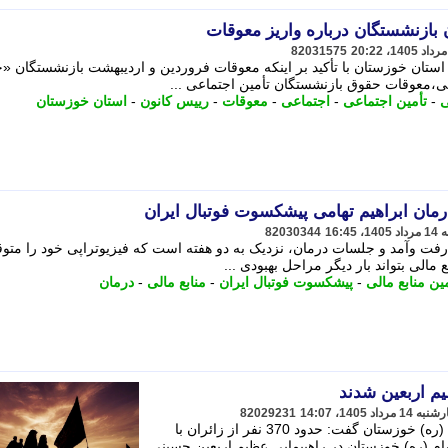
بازنشستگان درباره واریز معوقات
82031575
استان خوزستان با تأکید بر اینکه معوقات فروردین و اردیبهشت بازنشستگان «
معوقات حقوق بازنشستگان تأمین اجتماعی ...
ی
-
تأمین اجتماعی
-
اجتماعی
-
معوقات
-
رییس کانون
-
استان خوزستان
ان ابراهیم تهامی پیشکسوت فوتبال ایران
82030344
 رفت وآمد و جلسات درمان، نزدیک به دو هفته است که فیزیوتراپی خود را متو
مالی بتواند بار دیگر مراحل بهبودی ...
ین منابع مالی
-
پیشکسوت فوتبال ایران
-
منابع مالی
-
درمان
82029231
مدیرکل ستاد اجرایی فرمان امام خمینی (ره) خوزستان گفت: حدود 370 نفر از زائران با
ام (ره) خوزستان در راهپیمایی عظیم اربعین حسینی