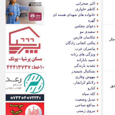
اکونیوز
اکبر صحرایی
الف
کاظم خاوازی
انتشار آنلاین
خانواده های شهدای هسته ای
اندیشه قرن
گهره
اندیشه معاصر
دعوای مجلس
اندیشه ها
سفیدی مو
انرژی پرس
عکاسان فارس
حال
ای استخدام
پنالتی کنعانی زادگان
ایتنا
پیامبران عرب
ایراف
ویژگی های زنانه
ایران آرت
حمید بابازاده
ایران آنلاین
تشدید بارندگی
ایران زندگی
بسکتبال شیمیدر
ایران فوری
مهوش وقاری
ایرانی روز
زلاتکو کرانچار،
حق
ایرانیتال
کنارو
ایرنا
کله سیاه
ایسکانیوز
تبدیل وضعیت
ایسنا
مدافع نساجی
ایکنا
نیروی زمینی
ایلنا