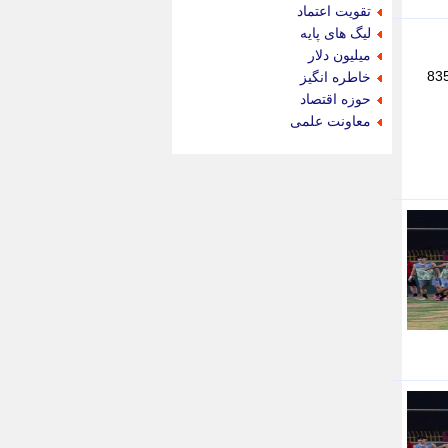
جام جم
تقویت اعتماد
جدید پرس
لیگ های پایه
جماران
میلیون دلار
جوان ایرانی
 و حمل ونقل جاده ای خوزستان گفت: از آغاز اجرای طرح اربعین در 25 تیرماه تا پایان روز 13 مرداد، 835
خاطره انگیز
جهان مانا
حوزه اقتصاد
جهان نگر
معاونت علمی
جهان نیوز
چطور
چمپیونات
چمدون
چه خبر
حادثه 24
حرف تو
حوادث پلاس
حوزه نیوز
خبر آنلاین
خبر جنوب
خبر سیاسی
خبر گردون
خبر ورزشی
خبرجو