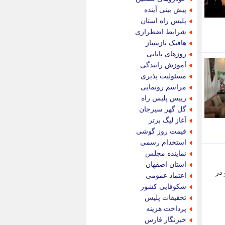
پویه آنلاین
پیش بینی آینده
پیام نفت
پلیس راه استان
تابناک
شرایط اضطراری
تازه نیوز
هافبک بازیساز
تبیان
روزهای پایانی
تجارت نیوز
آموزش رانندگی
تحریریه
مسئولیت پذیری
ترابر نیوز
مراسم رونمایی
ترفندباز
رییس پلیس راه
تریبون اقتصاد
گل گهر سیرجان
تسنیم نیوز
آغاز لیگ برتر
تک ناک
قیمت روز گوشی
تکراتو
استخدام رسمی
توریسم آنلاین
نماینده مجلس
تولید نیوز
استان اصفهان
تیتر فوری
 در
اعتماد عمومی
تیکنا
شکوفایی کشور
جاب ویژن
تحقیقات پلیس
جار نیوز
پرداخت هزینه
جالبتر
خبرنگار فارس