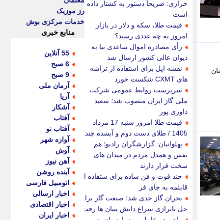
معلمان
خرازی: صریحاً دستور به کشتار داده
رز موزیک
است
خدمات مرکزی بوش
قیمت طلا، سکه و دلار در بازار
منابع خبری
امروز به چه عددی رسید؟
رأی مصادره اموال ساعدی نیا به
55 آنلاین
دیوان عالی کشور ارسال شد
6 صبح
نقشه اپل برای استفاده از تراشه
 شمال استان
9 صبح
های CXMT شکست خورد
آرمان ملی
سرپرست روابط عمومی شرکت
آریا
ملی گاز ایران منصوب شد؛ سعید
آشکار
داوری پور
آفتاب
قیمت طلا امروز شنبه 17 مرداد
آفتاب نو
1405 / طلای دست دوم و آبشده چند؟
آوازه شهر
پهلوانیان: گزارشگران رادیو؛ هم
آوش
نفس و همدل مردم در میدان های
آهن نیوز
سخت قرار دارند
آینده روشن
چند فوت و فن ساده برای ستفاده از
اتومبیل فارسی
قابلمه به جای فر
اخبار ارسالی
بحران گاز جدی شد؛ صنعت گاز برای
اخبار اقتصادی
حل ناترازی سراغ دانش بنیان ها رفت
اخبار ایران
پیام مدیرعامل بیمه پارسیان به