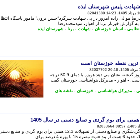
ی شهادت پلیس شهرستان ایذه
82041380
مدرضا موالی زاده امروز در پی شهادت سرگرد“حسن برون” مامور پاسگاه انتظا
به گزارش خبرنار برنا از اهواز، سیدمحمدرضا ...
نتظامی
-
استان خوزستان
-
شهادت
-
برنا
-
شهرستان ایذه
82037702
بررسی نقشه های هواشناسی در شبانه روز گذشته نشان می دهد هویزه با دمای 50.9 درجه
است. - اهواز - مدیرکل هواشناسی خوزستان گفت:
ی
-
مدیرکل هواشناسی
-
خوزستان
-
نقشه های
82033664
معاون گردشگری وزیر میراث فرهنگی، گردشگری و صنایع دستی از تسهیلات 12.3 همتی برای بوم گردی و صنای