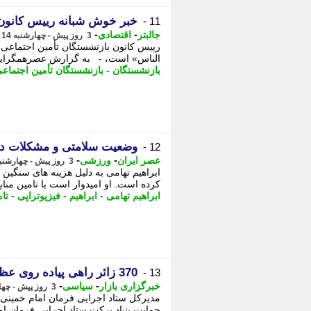
خبر خوش شبانه رییس کانون 
11 -
-
-
جالبتر
اقتصادی
3 روز پیش - چهارشنبه 14 مرداد 1405، 20:22
رییس کانون بازنشستگان تأمین اجتماعی 
الناس» است، - به گزارش عصرهمگرایی،
بازنشستگان
-
بازنشستگان تأمین اجتماع
وضعیت سلامتی و مشکلات درم
12 -
-
-
عصر ایران
ورزشی
3 روز پیش - چهارشنبه 14 مرداد 1405، 16:45
ابراهیم تهامی به دلیل هزینه های سنگین
کرده است. او امیدوار است با تامین منابع 
ابراهیم تهامی
-
ابراهیم
-
فیزیوتراپی
-
تام
370 زائر راهی پیاده روی عظیم اربعین شدند
13 -
-
-
خبرگزاری بازار
سیاسی
3 روز پیش - چهارشنبه 14 مرداد 1405، 14:07
حمایت بنیاد برکت ستاد اجرایی فرمان ام