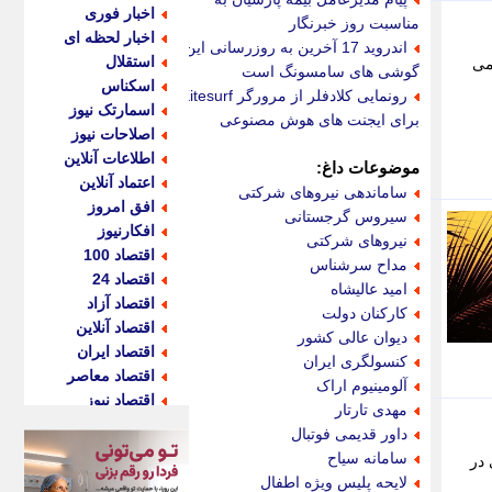
اخبار فوری
مناسبت روز خبرنگار
اخبار لحظه ای
اندروید 17 آخرین به روزرسانی این
استقلال
می
گوشی های سامسونگ است
اسکناس
رونمایی کلادفلر از مرورگر Kitesurf
اسمارتک نیوز
برای ایجنت های هوش مصنوعی
اصلاحات نیوز
اطلاعات آنلاین
موضوعات داغ:
اعتماد آنلاین
ساماندهی نیروهای شرکتی
افق امروز
سیروس گرجستانی
افکارنیوز
نیروهای شرکتی
اقتصاد 100
مداح سرشناس
اقتصاد 24
امید عالیشاه
اقتصاد آزاد
کارکنان دولت
اقتصاد آنلاین
دیوان عالی کشور
اقتصاد ایران
کنسولگری ایران
اقتصاد معاصر
آلومینیوم اراک
اقتصاد نیوز
مهدی تارتار
اکو ایران
داور قدیمی فوتبال
اکوفارس
سامانه سیاح
ع دستی در
اکونگار
لایحه پلیس ویژه اطفال