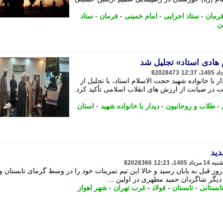
فرمان
-
ستاد اجرایی
-
امام خمینی
-
فرمان
-
ستاد
ن
 هادی استاد» تجلیل شد
82028473
ر با خانواده شهید حجت الاسلام استاد، با تجلیل از
ت در صیانت از ارزش های انقلاب اسلامی تأکید کرد.
-
طلاب و روحانیون
-
دیدار با خانواده شهید
-
استان
دید
82028366
وز قبل به پایان رسید و حالا این تیم تمرینات خود را در وسط گرمای تابستان و
تابستانی
-
تابستان
-
فولاد
-
غرب تهران
-
شهر اهواز