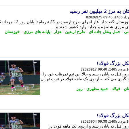
یلیون نفر رسید
82026975
مدیرکل راهداری
نی
-
حمل ونقل جاده ای
-
طرح اربعین
-
هزار
-
پایانه های مرزی
-
خوزستان
82026917
ز قبل به پایان رسید و حالا این تیم تمرینات خود را
یگیری می کند. - اردوی یک ماهه فولاد در غرب تهران
تان
-
فولاد
-
حمید مطهری
-
روز
82026904
وز قبل به پایان رسید و اردوی یک ماهه فولاد در