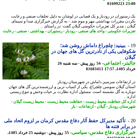
81699223
23
رستوران در رودبار و یک قصابی در لوشان به دلیل تخلفات صنفی و رعایت
دن مقررات بهداشتی مهر و موم شد. - به گزارش خبرگزاری صدا و سیمای
ان ، مدیر کل تعزیرات حکومتی گیلان گفت: در راستای ...
یرات حکومتی
-
واحد های صنفی
-
رودبار
-
رستوران
-
بهداشتی
-
صنفی
-
رعایت
ببینید| چلچراغ داماش روشن شد؛
فایی یکی از نادرترین گل های جهان در
ان
بتر
-
اجتماعی
-
54 روز پیش - سه شنبه 26
14، 17:57
81683413
ارتفاعات سرسبز داماش در شهرستان رودبار
ان گیلان سوسن چلچراغ، یکی از کمیاب ترین و ارزشمندترین گل های جهان
اره به گل نشسته است. مسئول اداره نظارت بر حیات وحش و تنوع زیستی
ه ...
ره کل حفاظت محیط زیست
-
حفاظت محیط زیست
-
محیط زیست گیلان
-
ستان رودبار
-
گیلان
-
ارتفاعات
-
بار
تأکید مدیرکل حفظ آثار دفاع مقدس کرمان بر لزوم اتحاد ملی
برابر فتنه ها
رگزاری دفاع مقدس
-
سیاسی
-
55 روز پیش - دوشنبه 25 خرداد 1405،