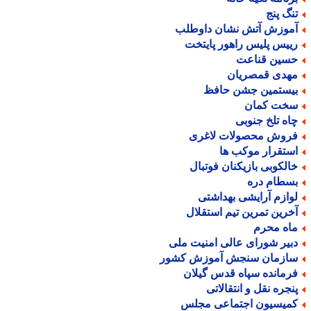
نگ پنج
موزش آتش نشان داوطلب
ییس پلیس راهور پایتخت
سین قناعت
هدی قمصریان
یستمین جشن حافظ
خت کمان
اه تلخ جنوبی
روش محصولات لاغری
ستقرار موکب ها
الکوبی بازیکنان فوتبال
سطام دره
وازم آرایشی بهداشتی
خرین تمرین تیم استقلال
اه محرم
بیر شورای عالی امنیت ملی
ازمان سنجش آموزش کشور
رمانده سپاه قدس گیلان
نجره نقل و انتقالاتی
میسیون اجتماعی مجلس