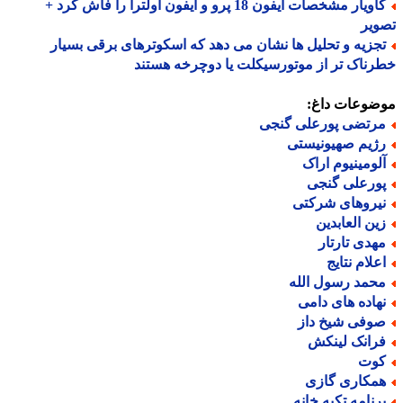
کاویار مشخصات آیفون 18 پرو و آیفون اولترا را فاش کرد +
یر
جزیه و تحلیل ها نشان می دهد که اسکوترهای برقی بسیار
ناک تر از موتورسیکلت یا دوچرخه هستند
ضوعات داغ:
رتضی پورعلی گنجی
ژیم صهیونیستی
لومینیوم اراک
ورعلی گنجی
یروهای شرکتی
ین العابدین
هدی تارتار
علام نتایج
حمد رسول الله
هاده های دامی
وفی شیخ داز
رانک لینکش
وت
مکاری گازی
رنامه تکیه خانه