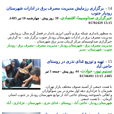
برگزاری رزمایش مدیریت مصرف برق در ادارات شهرستان
بار جنوب
رگزاری صداوسیما
-
اقتصادی
-
39 روز پیش - چهارشنبه 10 تیر 1405،
81782429
15
منظور پایداری شبکه برق و تأمین انرژی پایدار در فصل گرم سال، رزمایش
ریت مصرف برق در ادارات شهرستان رودبار جنوب برگزار شد. - به گزارش
گزاری صداوسیمای مرکز کرمان مدیر برق شهرستان ...
ریت مصرف برق
-
شهرستان رودبار
-
مدیریت مصرف
-
مصرف برق
-
رودبار
ب
-
شهرستان
-
مدیر
تهیه و توزیع غذای نذری در روستای
ی آباد
یم نیوز
-
حوادث
-
44 روز پیش - جمعه 5 تیر
81746491
1405
همت جمعی از کسبه صنوف مختلف بازار تهران،
مان با عزاداری دهه اول محرم در بین سوگواران
هالی دلسوخته روستای حاجی آباد از توابع شهرستان رودبار در جنوب استان
ان، - با همت جمعی ...
ستان رودبار
-
حاجی آباد
-
روستای
-
غذای نذری
-
شهرستان
-
عزاداری
-
آباد