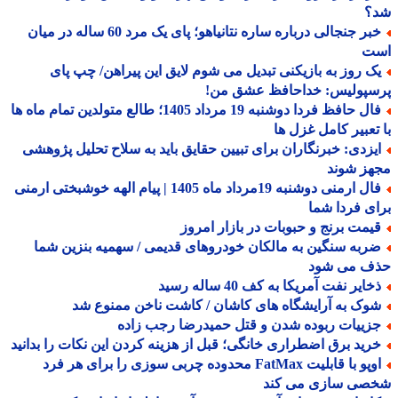
؟
خبر جنجالی درباره ساره نتانیاهو؛ پای یک مرد 60 ساله در میان
ت
ک روز به بازیکنی تبدیل می شوم لایق این پیراهن/ چپ پای
سپولیس: خداحافظ عشق من!
فال حافظ فردا دوشنبه 19 مرداد 1405؛ طالع متولدین تمام ماه ها
تعبیر کامل غزل ها
یزدی: خبرنگاران برای تبیین حقایق باید به سلاح تحلیل پژوهشی
هز شوند
فال ارمنی دوشنبه 19مرداد ماه 1405 | پیام الهه خوشبختی ارمنی
ی فردا شما
یمت برنج و حبوبات در بازار امروز
ربه سنگین به مالکان خودروهای قدیمی / سهمیه بنزین شما
ف می شود
ایر نفت آمریکا به کف 40 ساله رسید
وک به آرایشگاه های کاشان / کاشت ناخن ممنوع شد
زییات ربوده شدن و قتل حمیدرضا رجب زاده
رید برق اضطراری خانگی؛ قبل از هزینه کردن این نکات را بدانید
اوپو با قابلیت FatMax محدوده چربی سوزی را برای هر فرد
صی سازی می کند