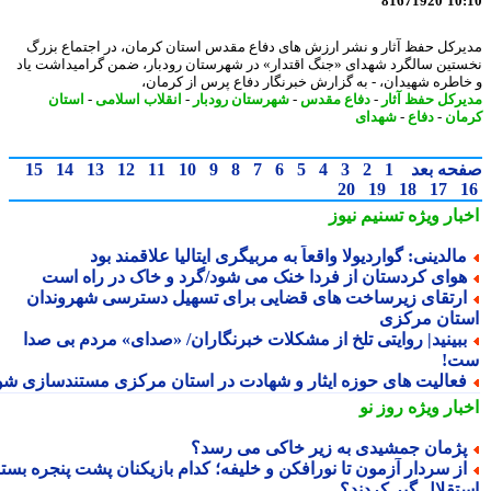
81671920
10
رکل حفظ آثار و نشر ارزش های دفاع مقدس استان کرمان، در اجتماع بزرگ
تین سالگرد شهدای «جنگ اقتدار» در شهرستان رودبار، ضمن گرامیداشت یاد
اطره شهیدان، - به گزارش خبرنگار دفاع پرس از کرمان،
رکل حفظ آثار
-
دفاع مقدس
-
شهرستان رودبار
-
انقلاب اسلامی
-
استان
ان
-
دفاع
-
شهدای
حه بعد
1
2
3
4
5
6
7
8
9
10
11
12
13
14
15
20
19
18
17
بار ویژه
تسنیم نیوز
الدینی: گواردیولا واقعاً به مربیگری ایتالیا علاقمند بود
وای کردستان از فردا خنک می شود/گرد و خاک در راه است
رتقای زیرساخت های قضایی برای تسهیل دسترسی شهروندان
تان مرکزی
بینید| روایتی تلخ از مشکلات خبرنگاران/ «صدای» مردم بی صدا
!
عالیت های حوزه ایثار و شهادت در استان مرکزی مستندسازی شود
بار ویژه
روز نو
ژمان جمشیدی به زیر خاکی می رسد؟
ز سردار آزمون تا نورافکن و خلیفه؛ کدام بازیکنان پشت پنجره بسته
تقلال گیر کردند؟