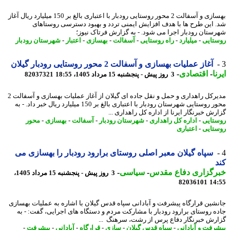
بهسازی و آسفالت 2 محور روستایی رودبار با اعتباری بالغ بر 150 میلیارد ریال آغاز
 این طرح ها با هدف افزایش ایمنی تردد و بهبود دسترسی روستاهای
ستان رودبار اجرا می شود. - به گزارش فرتاک نیوز؛
تایی
-
میلیارد
-
راه روستایی
-
آسفالت
-
بهسازی
-
اعتبار
-
شهرستان رودبار
آغاز عملیات بهسازی و آسفالت 2 محور روستایی رودبار گیلان
ا
-
اقتصادی
-
3 روز پیش - پنجشنبه 15 مرداد 1405، 18:55
82037321
مدیرکل راهداری و حمل و نقل جاده ای گیلان از آغاز عملیات بهسازی و آسفالت 2
محور روستایی شهرستان رودبار با اعتباری بالغ بر 150 میلیارد ریال خبر داد. - به
ش خبرنگار ایرنا از اداره کل راهداری ...
تایی
-
اداره کل راهداری
-
شهرستان رودبار
-
آسفالت
-
بهسازی
-
محور
تایی
-
اعتباری
سپاه گیلان معبر اصلی روستای برارود رودبار را بهسازی می
رگزاری دفاع مقدس
-
سیاسی
-
3 روز پیش - پنجشنبه 15 مرداد 1405،
82036101
14
شین قرارگاه پیشرفت و آبادانی سپاه قدس گیلان با اشاره به عملیات بهسازی
ه روستای برارود رودبار با مشارکت مردم و دستگاه های اجرایی، گفت: - به
رش خبرنگار دفاع پرس از رشت، سرهنگ ...
رفت و آبادانی
-
سپاه قدس گیلان
-
سازی
-
قرارگاه
-
آبادانی
-
پیشرفت
-