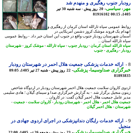
بار جنوب رهگیری و منهدم شد
ر
-
سیاسی
-
20 روز پیش - سه شنبه 30 تیر
81916102
1405
بط عمومی سپاه ثارالله استان کرمان از رهگیری و
دام یک فروند موشک کروز دشمن آمریکایی در
ان شهرستان رودبار جنوب واقع در جنوب این استان خبر داد. - روابط عمومی
 ثارالله استان ...
ه ثارالله استان کرمان
-
رودبار جنوب
-
سپاه ثارالله
-
موشک کروز
-
شهرستان
بار
-
رهگیری
-
جنوب
ارائه خدمات پزشکی جمعیت هلال احمر در شهرستان رودبار
رگزاری صداوسیما
-
پزشکی
-
22 روز پیش - شنبه 27 تیر 1405، 09:05
81893
وی کاروان سلامت جمعیت هلال احمر شهرستان رودبار در اردوگاه شاخص
ون منجیل برگزار شد. - به گزارش خبرگزاری صدا و سیمای گیلان ؛ هادی سلیمی
ر عامل جمعیت هلال احمر گیلان گفت: در کاروان ...
یت هلال احمر
-
هلال احمر
-
شهرستان رودبار
-
کاروان سلامت
-
جمعیت
-
ستان
-
هلال احمر گیلان
ارائه خدمات رایگان دندانپزشکی در اجرای اردوی جهادی در
جیل
رگزاری صداوسیما
-
پزشکی
-
23 روز پیش - جمعه 26 تیر 1405، 22:00