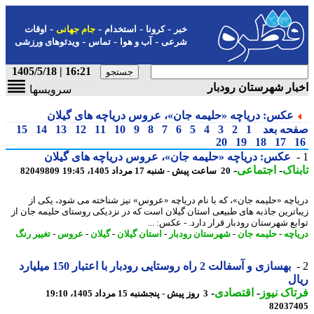
-
-
-
-
خبر
کرونا
استخدام
جام جهانی
اوقات
-
-
-
شرعی
آب و هوا
تماس
ویدئوهای ورزشی
16:21 | 1405/5/18
ار شهرستان رودبار
سرویسها
عکس: دریاچه «حلیمه جان»، عروس دریاچه های گیلان
حه بعد
1
2
3
4
5
6
7
8
9
10
11
12
13
14
15
20
19
18
17
عکس: دریاچه «حلیمه جان»، عروس دریاچه های گیلان
ناک
-
اجتماعی
-
20 ساعت پیش - شنبه 17 مرداد 1405، 19:45
82049809
اچه «حلیمه جان»، که با نام دریاچه «عروس» نیز شناخته می شود، یکی از
اترین جاذبه های طبیعی استان گیلان است که در نزدیکی روستای حلیمه جان از
بع شهرستان رودبار قرار دارد. - عکس: ...
اچه
-
حلیمه جان
-
شهرستان رودبار
-
استان گیلان
-
گیلان
-
عروس
-
تغییر رنگ
بهسازی و آسفالت 2 راه روستایی رودبار با اعتبار 150 میلیارد
ل
اک نیوز
-
اقتصادی
-
3 روز پیش - پنجشنبه 15 مرداد 1405، 19:10
82037