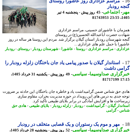
مراسم عزاداری روز عاشورا روستای
ه رودبار
ر
-
اجتماعی
-
45 روز پیش - پنجشنبه 4 تیر
81743953
1405
مان با عاشورای حسینی، مراسم عزاداری
دت حضرت اباعبدالله الحسین(ع) در روستای
ه شهرستان رودبار استان گیلان برگزار شد. مردم این روستا هر ساله در روز
ورا با حمل علم های عزاداری ...
داری
-
مراسم عزاداری
-
روستا
-
عاشورا
-
شهرستان رودبار
-
روستای
-
رودبار
استاندار گیلان با صدور پیامی یاد جان باختگان زلزله رودبار را
امی داشت
رگزاری صداوسیما
-
سیاسی
-
49 روز پیش - یکشنبه 31 خرداد 1405،
81717199
17
ی حق شناس ضمن گرامیداشت یاد و خاطره جان باختگان این حادثه بر ضرورت
ه جدی به درس های این رویداد در حوزه مدیریت بحران، مقاوم سازی
ساخت ها و افزایش آمادگی در برابر بلایای طبیعی تأکید کرد.
اندار گیلان
-
گرامیداشت
-
رودبار
-
زلزله رودبار
-
بلایای طبیعی
-
هادی حق
اس
-
گرامی
مهر و موم یک رستوران و یک قصابی متخلف در رودبار
رگزاری صداوسیما
-
سیاسی
-
52 روز پیش - پنجشنبه 28 خرداد 1405،