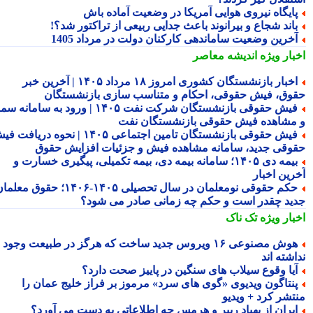
ایگاه نیروی هوایی آمریکا در وضعیت آماده باش
اند شجاع و بیرانوند باعث جدایی ربیعی از تراکتور شد؟!
خرین وضعیت ساماندهی کارکنان دولت در مرداد 1405
بار ویژه
اندیشه معاصر
اخبار بازنشستگان کشوری امروز ۱۸ مرداد ۱۴۰۵ | آخرین خبر
وق، فیش حقوقی، احکام و متناسب سازی بازنشستگان
فیش حقوقی بازنشستگان شرکت نفت ۱۴۰۵ | ورود به سامانه سما
مشاهده فیش حقوقی بازنشستگان نفت
فیش حقوقی بازنشستگان تامین اجتماعی ۱۴۰۵ | نحوه دریافت فیش
وقی جدید، سامانه مشاهده فیش و جزئیات افزایش حقوق
بیمه دی ۱۴۰۵؛ سامانه بیمه دی، بیمه تکمیلی، پیگیری خسارت و
رین اخبار
حکم حقوقی نومعلمان در سال تحصیلی ۱۴۰۵-۱۴۰۶؛ حقوق معلمان
ید چقدر است و حکم چه زمانی صادر می شود؟
بار ویژه
تک ناک
هوش مصنوعی ۱۶ ویروس جدید ساخت که هرگز در طبیعت وجود
شته اند
یا وقوع سیلاب های سنگین در پاییز صحت دارد؟
نتاگون ویدیوی «گوی های سرد» مرموز بر فراز خلیج عمان را
تشر کرد + ویدیو
یران از پهپاد ریپر و هرمس چه اطلاعاتی به دست می آورد؟