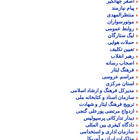
صغر جهانگیر
یام نیازمند
نتظرالمهدی
وتورسواران
وابط عمومی
یگ ستارگان
ملات هوایی
عیین تکلیف
هبر انقلاب
صحاب رسانه
رهنگ ایثار
راسم عروسی
ستان مرکزی
دیرکل فرهنگ و ارشاد اسلامی
ازمان اسناد و کتابخانه ملی
رویج فرهنگ ایثار و شهادت
زدواج مرتضی پورعلی گنجی
یدار تدارکاتی پرسپولیس
ادگاه کیفری بین المللی
ازمان اداری و استخدامی
ذاکرات ایران و آمریکا