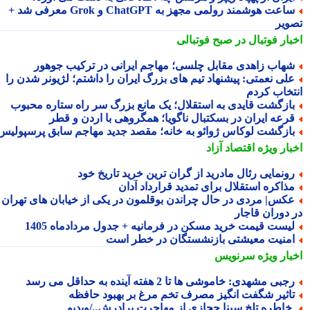
ساعت هوشمند رولمی مجهز به ChatGPT و Grok معرفی شد +
ویر
بار فوتبال در صبح فوتبالی
هاب زاهدی مقابل چلسی؛ مهاجم ایرانی در ترکیب جوهور
لی نعمتی: پیشنهاد تیم های بزرگ ایران را داشتم؛ لژیونر شدن را
تخاب کردم
ازگشت قایدی به استقلال؛ یک مانع بزرگ سر راه ستاره محبوب
رعه ایران در بسکتبال ناگویا؛ همگروهی با اردن و قطر
ازگشت لوکاس ژوائو به خانه؛ مقصد جدید مهاجم سابق پرسپولیس
بار ویژه
اقتصاد آزاد
ونمایی رئال مادرید از گران ترین خرید تاریخ خود
ذاکره استقلال برای تمدید قرارداد آدان
کس| مردی در حال چراندن بوقلمون در یکی از خیابان های تهران
 دوران قاجار
یست قیمت خرید مسکن در فرمانیه + جدول مردادماه 1405
منیت معیشتی بازنشستگان در خطر است
بار ویژه
سرنویس
جبی مشهدی: خاموشی ها تا 2 هفته آینده به حداقل می رسد
اثیر شگفت انگیز مصرف تخم مرغ بر بهبود حافظه
 خاطره تلخ سینا حجازی از مهاجرت برادرش../ویدیو