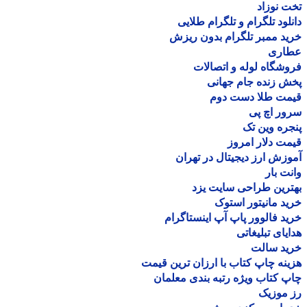
 نوزاد
لود تلگرام و تلگرام طلایی
د ممبر تلگرام بدون ریزش
اری
شگاه لوله و اتصالات
 زنده جام جهانی
مت طلا دست دوم
ر اچ پی
ره وین تک
ت دلار امروز
زش ارز دیجیتال در تهران
ت بار
رین طراحی سایت یزد
د مانیتور استوک
د فالوور پاپ آپ اینستاگرام
یای تبلیغاتی
ید سالت
نه چاپ کتاب با ارزان ترین قیمت
 کتاب ویژه رتبه بندی معلمان
موزیک