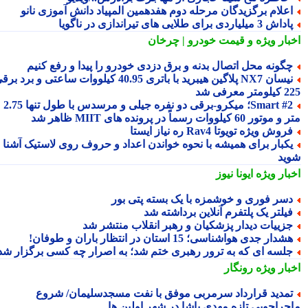
علام برگزیدگان مرحله دوم هفدهمین المپیاد دانش آموزی نانو
اش 3 میلیاردی برای طلایی های تیراندازی در ناگویا
بار ویژه
و قیمت خودرو | چرخان
گونه محل اتصال بدنه و برق دزدی خودرو را پیدا و رفع کنیم
نیسان NX7 پلاگین هیبرید با باتری 40.95 کیلووات ساعتی و برد برقی
 معرفی شد
Smart #2؛ میکرو-برقی دو نفره جیلی و مرسدس با طول تنها 2.75
ور 60 کیلووات رسماً در پرونده های MIIT ظاهر شد
روش ویژه تویوتا Rav4 ره نیاز ایستا
کبار برای همیشه با نحوه خواندن اعداد و حروف روی لاستیک آشنا
ید
بار ویژه
ایونا نیوز
سر فوری و خوشمزه با یک بسته پتی بور
یلتر یک پلتفرم آنلاین برداشته شد
زییات دیدار پزشکیان و رهبر انقلاب منتشر شد
شدار جدی هواشناسی؛ 15 استان در انتظار باران و طوفان!
لسه ای که به ترور رهبری ختم شد؛ به اصرار چه کسی برگزار شد؟
بار ویژه
رونگار
مدید قرارداد سرمربی موفق با نفت مسجدسلیمان/ شروع
جراجویی تازه مهدی پاشا در شهر اولین ها