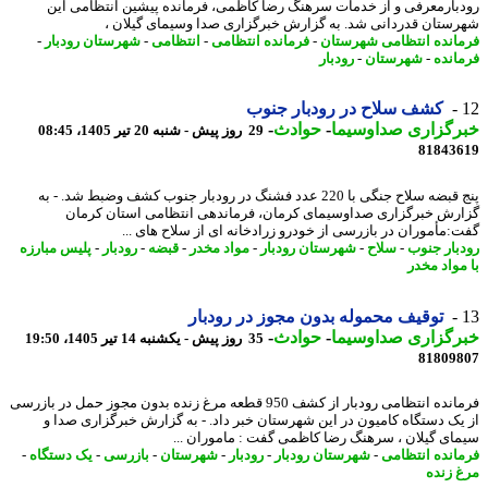
بارمعرفی و از خدمات سرهنگ رضا کاظمی، فرمانده پیشین انتظامی این
ستان قدردانی شد. به گزارش خبرگزاری صدا وسیمای گیلان ،
انده انتظامی شهرستان
-
فرمانده انتظامی
-
انتظامی
-
شهرستان رودبار
-
انده
-
شهرستان
-
رودبار
کشف سلاح در رودبار جنوب
رگزاری صداوسیما
-
حوادث
-
29 روز پیش - شنبه 20 تیر 1405، 08:45
81843
پنج قبضه سلاح جنگی با 220 عدد فشنگ در رودبار جنوب کشف وضبط شد. - به
رش خبرگزاری صداوسیمای کرمان، فرماندهی انتظامی استان کرمان
:مأموران در بازرسی از خودرو زرادخانه ای از سلاح های ...
بار جنوب
-
سلاح
-
شهرستان رودبار
-
مواد مخدر
-
قبضه
-
رودبار
-
پلیس مبارزه
مواد مخدر
توقیف محموله بدون مجوز در رودبار
رگزاری صداوسیما
-
حوادث
-
35 روز پیش - یکشنبه 14 تیر 1405، 19:50
81809
فرمانده انتظامی رودبار از کشف 950 قطعه مرغ زنده بدون مجوز حمل در بازرسی
یک دستگاه کامیون در این شهرستان خبر داد. - به گزارش خبرگزاری صدا و
ای گیلان ، سرهنگ رضا کاظمی گفت : ماموران ...
انده انتظامی
-
شهرستان رودبار
-
رودبار
-
شهرستان
-
بازرسی
-
یک دستگاه
-
 زنده