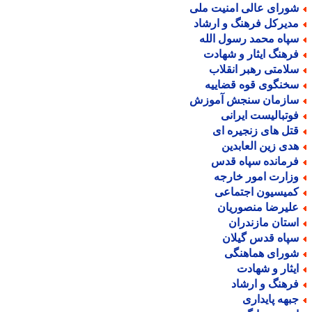
ورای عالی امنیت ملی
دیرکل فرهنگ و ارشاد
پاه محمد رسول الله
رهنگ ایثار و شهادت
لامتی رهبر انقلاب
خنگوی قوه قضاییه
ازمان سنجش آموزش
وتبالیست ایرانی
تل های زنجیره ای
دی زین العابدین
رمانده سپاه قدس
زارت امور خارجه
میسیون اجتماعی
لیرضا منصوریان
ستان مازندران
پاه قدس گیلان
ورای هماهنگی
یثار و شهادت
رهنگ و ارشاد
بهه پایداری