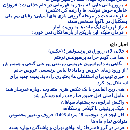
رور پنالتی هایی که منجر به قهرمانی در جام حذفی شد/ فروزان
طره خوش فولادی ها را زنده کرد(عکس)
رعه سخت در مرحله گروهی بازی های آسیایی: رقبای تیم ملی
کتبال در ناگویا مشخص شدند
از قهرمان لیگ ملت ها به روایت آمار
رمان فلیک: این بازیکن از بارسا تکان نمی خورد!
ار داغ:
لالی لای زرورق در پرسپولیس! (عکس)
عدا می گویم چرا به پرسپولیس نرفتم
گاهی به دکوراسیون عروسی مرتضی پورعلی گنجی و همسرش
ز ورود زیبای عروس و داماد تا لباس پرنسسی عروس خانم
بری توپ برای استقلالی ها/ بختیاری زاده یک پدیده جدید برای
قلال پیدا کرد
دی زین العابدین با یک عکس هنری متفاوت دوباره خبرساز شد!
امل اصلی قتل حمیدرضا رجب زاده دستگیر شد
اکنش ابرقویی به پیشنهاد سپاهان
یک پروتیینی با گیلاس و شکلات
فال ابجد فردا دوشنبه 19 مرداد 1405؛ حروف و تعبیر مخصوص
لدین تمام ماه ها
هرمز در گرو 6 شرط؛ راه توافق تهران و واشنگتن دوباره بسته