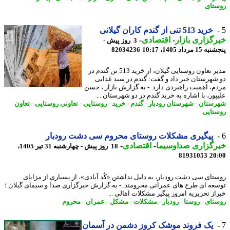
تای
خرید 513 تنی از گندم کاران گیلانی
گزاری بازار
-
اقتصادی
-
3 روز پیش -
 مرداد 1405، 10:17
82034236
مدیر تعاون روستایی گیلان، از خرید 513 تن گندم در
شهرستان خبر داد و گفت: گندم در سبد غذایی
م، اهمیت راهبردی دارد. - به گزارش بازار ، حسن
پور، با اشاره به خرید گندم در دو شهرستان ...
ستان
-
شهرستان رودبار
-
گندم
-
خرید
-
روستایی
-
تعاونی روستایی
-
تعاون
تایی
پیگیری مشکلات روستای محروم سی دشت رودبار
رگزاری صداوسیما
-
اقتصادی
-
18 روز پیش - چهارشنبه 31 تیر 1405،
81931053
20
تای سی دشت رودبار، به دلیل نداشتن «کُد آبادی»، از بسیاری از مزایای
عه ای طرح های عمرانی محرومند. - به گزارش خبرگزاری صدا و سیمای گیلان ؛
از تحریریه امروز پیگیر مشکلات اهالی ...
تای
-
روستا
-
رودبار
-
مشکلات
-
مشکل
-
عمران
-
محروم
یک فروند موشک کروز دشمن در آسمان