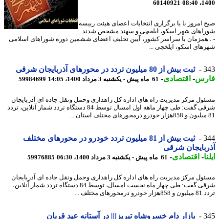
60140921
1400
 امروز با با برگزاری انتخابات اعضای هیئت رییسه
اهای شهر اسکو، ایلخچی و سهند مشخص شدند.
 همزمان با سراسر کشور، آیین تحلیف اعضای ششمین دوره شوراهای اسلامی
های اسکو، ایلخچی ...
3
ثبت بیش از 80 میلیون تردد در محورهای آذربایجان شرقی
رس
-
اقتصادی
-
61 ماه پیش - یکشنبه 3 مرداد 1400، 14:05
59984699
ول مرکز مدیریت راه های اداره کل راهداری وحمل ونقل جاده ای آذربایجان
شرقی گفت: طی چهار ماهه اول امسال توسط 84 دستگاه تردد شمار آنلاین، تردد
3
ثبت بیش از 81 میلیون تردد خودرو در محورهای مختلف
بایجان شرقی
ا
-
اقتصادی
-
61 ماه پیش - یکشنبه 3 مرداد 1400، 06:30
59976885
ول مرکز مدیریت راه های اداره کل راهداری وحمل ونقل جاده ای آذربایجان
شرقی گفت: طی چهار ماه نخست امسال، توسط 84 دستگاه تردد شمار آنلاین،
درمحورهای مختلف ...
3
بازار دام خسروشاه تبریز||| در آستانه عید قربان