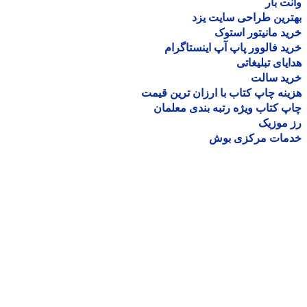
ت بار
رین طراحی سایت یزد
د مانیتور استوک
د فالوور پاپ آپ اینستاگرام
یای تبلیغاتی
ید سالت
نه چاپ کتاب با ارزان ترین قیمت
 کتاب ویژه رتبه بندی معلمان
موزیک
مات مرکزی بوش