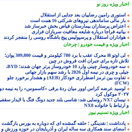
بار ویژه
روز نو
ستوری رامین رضاییان بعد جدایی از استقلال
ار مالی ساماندهی نیروهای شرکتی 16 همت است
عتراض پرستاران بیمارستان فیاض بخش خبرساز شد
یانیه فراجا درباره شایعه معافیت سربازان فراری
واداران استقلال و پرسپولیس پیج باشگاه روسی را منفجر کردند
بار ویژه
و قیمت خودرو | چرخان
لی اوتو i8 محرک عقب با برد 780 کیلومتر و قیمت 309,800 یوان؛
اش تازه برای جبران افت فروش در چین
سه خودروساز چینی وارد 10 خودروساز برتر جهان شدند؛ BYD،
 و چری در نیمه اول 2026 با رشد سهم بازار جهانی
تفاوت بین ترمز اضطراری خودکار (AEB) و هشدار برخورد جلو
وسید عرضه کراس اوور میان ردهٔ برقی «کاسموس» را به نیمه دوم
وکول کرد
نیسان NX7 رونمایی شد: شاسی بلند جدید دونگ فنگ با لایدار سقفی
رتباط با خانواده NX8
بار ویژه
تسنیم نیوز
ادداشت | نقدینگی ؛ حلقه گمشده ای که دوباره به بورس بازگشت
مضای سند همکاری سه ساله ایران و آذربایجان در حوزه ورزش و