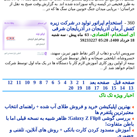
طرز فجیعی در کیسه زباله سوزانده شده اند. به گزارش وقت صبح به نقل از
سان؛ - برپایی میدان جنگ خونین میان سگ ها که در ...
3
استخدام اپراتور تولید در شرکت زیره
 آرمان آذربایجان در آذربایجان شرقی
استخدام
-
اقتصادی
-
63 ماه پیش - سه شنبه
59233227
یس ایاب و ذهاب از اکثر نقاط شهر تبریز، سهند،
وشاه، ایلخچی صبحانه و ناهار توسط شرکت
ه از اولین روز کاری آموزش لازم کار با دستگاه ها در یک ماه اول توسط شرکت
م خواهد شد. از ...
حه قبل
صفحه بعد
1
2
3
4
5
6
7
8
9
10
11
12
20
19
18
17
16
15
14
بار ویژه
تک ناک
هترین اپلیکیشن خرید و فروش طلای آب شده + راهنمای انتخاب
تبرترین پلتفرم ها
بررسی گوشی Galaxy Z Flip8؛ ظاهر شبیه به نسخه قبلی اما با
طن متفاوت!
موزش مسدود کردن کارت بانکی + روش های آنلاین، تلفنی و
وری