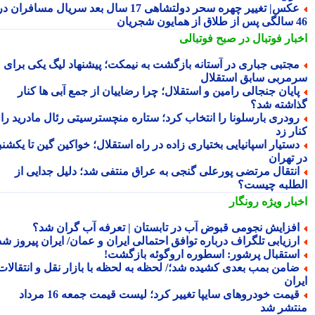
عکس| تغییر چهره سحر دولتشاهی 17 سال بعد سریال مسافران در
شجریان
بار فوتبال در صبح فوتبالی
جتبی جباری در آستانه بازگشت به نیمکت؛ پیشنهاد لیگ یکی برای
مربی سابق استقلال
ایان جنجالی رامین و استقلال؛ چرا رضاییان از جمع آبی ها کنار
اشته شد؟
ودری بارسلونا را انتخاب کرد؛ ستاره منچسترسیتی رئال مادرید را
ر زد
ستیار اسپانیایی بختیاری زاده در راه استقلال؛ خواکین گین تا یکشنبه
 تهران
نتقال مرتضی پورعلی گنجی به عراق منتفی شد؛ دلیل جدایی از
طلبه چیست؟
بار ویژه
رونگار
فزایش نجومی قبوض آب در تابستان | تعرفه آب گران شد؟
رزیابی تلگراف درباره توافق احتمالی ایران و عمان/ ایران پیروز شد
ستقبال پرشور: اسطوره اروگوئه بازگشت!
امن بمب بعدی کشیده شد؛/ لحظه به لحظه با بازار نقل و انتقالات
ران
قیمت خودروهای سایپا تغییر کرد؛ لیست قیمت جمعه 16 مرداد
تشر شد