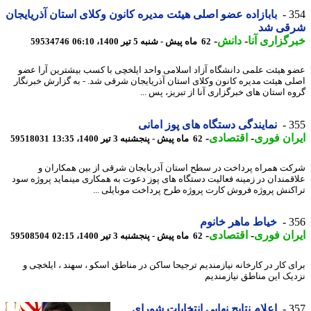
3
بابازاده عضو اصلی هیئت مدیره کانون وکلای استان آذریایجان
قی شد
گزاری آنا
-
دانش
-
62 ماه پیش - شنبه 5 تیر 1400، 06:10
59534746
 هیئت علمی دانشگاه آزاد اسلامی واحد ایلخچی با کسب بیشترین آرا عضو
ی هیئت مدیره کانون وکلای استان آذریایجان شرقی شد. - به گزارش خبرنگار
ه استان های خبرگزاری آنا از تبریز، پس ...
3
نمایندگی دستگاه های پوز امانی
ان فوری
-
اقتصادی
-
62 ماه پیش - پنجشنبه 3 تیر 1400، 13:35
59518031
ت همراه پرداخت در سطح استان آدربایجان شرقی از بین همکاران و
قمندان در زمینه فعالیت دستگاه های پوز دعوت به همکاری مینماید پروژه سود
کنش پروژه فروش کارت پروژه طرح پرداخت موبایلی ...
3
خیاط ماهر خانوم
ان فوری
-
اقتصادی
-
62 ماه پیش - پنجشنبه 3 تیر 1400، 02:15
59508504
ی کار در کارخانه نیازمندیم ترجیحا ساکن در مناطق اسکو ، سهند ، ایلخچی و
یک این مناطق نیازمندیم
3
اعلام نتایج نهایی انتخابات شورای