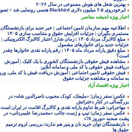
هترین شغل های هوش مصنوعی در سال ۲۰۲۶
رخودروی ۲.۵ میلیون دلاری Blackbird هنسی رونمایی شد + تصویر
بار ویژه
اندیشه معاصر
طلاعیه مهم سازمان تامین اجتماعی | خبر جدید برای بازنشستگان و
تمری بگیران | جزئیات افزایش حقوق و متناسب سازی ۱۴۰۵
مبلغ کالابرگ مرداد ۱۴۰۵ | زمان شارژ اعتبار کالابرگ الکترونیکی |
ئیات جدید برای خانوارهای مشمول
مبلغ دقیق یارانه مرداد ماه ۱۴۰۵ | رقم یارانه نقدی خانوارها چقدر
ت؟
شاهده فیش حقوقی بازنشستگان کشوری با یک کلیک | آموزش
یافت فیش حقوقی با کد ملی و سامانه آنلاین
یش حقوقی تامین اجتماعی | آموزش دریافت فیش با کد ملی، ورود
 سامانه و مشاهده جزئیات حقوق
بار ویژه
اقتصاد آزاد
کس| سفر زمان؛ «ملیجک، کودک محبوب ناصرالدین شاه» در
رگسالی در کنار دخترانش
هاجرانی: شرط تداوم یارانه نقدی و کالابرگ اقامت در ایران است
کس| سفر زمان؛ تیپ و ژست جالب «محمدرضا علیمردانی» در
ت صحنه «نوروز 76»
ازنشستگان توان خرید نان و پنیر هم ندارند/ بررسی لزوم ترمیم
وق ها