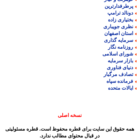
رطرفدارترین
ونالد ترامپ
ختیاری زاده
ظری جویباری
ستان اصفهان
رمایه گذاری
وزنامه نگار
ورای اسلامی
ازار سرمایه
نیای فناوری
صادف مرگبار
رمانده سپاه
یالات متحده
نسخه اصلی
مه حقوق این سایت برای قطره محفوظ است. قطره مسئولیتی
در قبال محتوای مطالب ندارد.