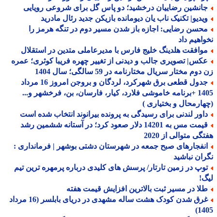
انشین رضاییان درخشید؛ دو پاس گل برای شروعی رویایی
یدیو| تکنیک ناب یان دیومانده بازیکن جدید رئال مادرید
حسن رضایی: اجازه باز شدن مسیر دوم در تنگه هرمز را
اهیم داد
وافقت هلدینگ خلیج فارس با مدیرعاملی متدین در استقلال
کس| تصویری جالب و دیدنی از تغییر چهره فریبا کوثری؛ عمره
وم مختار سریال مختارنامه در 59 سالگی؛ سال 1404
جدول قطعی برق شهرکرد، لردگان و بروجن امروز 16 مرداد
1405 +برنامه خاموشی فلارد، کیار، فارسان، بن، فرخشهر و...
ارمحال و بختیاری )
اور لندنی برای رسیدگی به پرونده بیرانوند انتخاب شده است
قیمت مس به 14201 دلار صعود کرد؛ در آستانه ششمین رشد
گی متوالی از 2020
نفجارهای صبح جمعه در شهرستان دشتی بوشهر | فرمانداری :
ان نباشید
وپ در زمین تارتار/ پرسش های کلیدی درباره پرمهره ترین تیم
!
لا در مسیر ثبت بالاترین افزایش قیمت هفته
غرق شدن کودک هشت ساله مشهدی در دریای بابلسر (16 مرداد
14