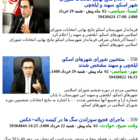
 اسکو، سهند و ایلخچی
نا
-
سیاسی
-
62 ماه پیش - شنبه 29 خرداد
59430424
1400
اندار شهرستان اسکو نتایج نهایی انتخابات شورای
امی شهرهای اسکو، ایلخچی و سهند را اعلام کرد.
یسنا/آذربایجان شرقی فرماندار شهرستان اسکو نتایج نهایی انتخابات شورای
امی شهرهای اسکو،
3
منتخبین شورای شهرهای اسکو،
لخچی و سهند مشخص شدند
ر
-
سیاسی
-
62 ماه پیش - شنبه 29 خرداد 1400،
59430022
16
خبین مردم در دوره ششم شورای اسلامی
های اسکو، ایلخچی و سهند این شهرستان با پایان
ره آرا و تجمیع آنها مشخص شدند. - ، با اشاره به نتایج انتخابات ششمین دوره
ای اسلامی در شهرهای اسکو،
3
ماجرای فجیع سوزاندن سگ ها در کیسه زباله+عکس
ت صبح
-
حوادث
-
63 ماه پیش - شنبه 22 خرداد 1400، 14:25
59304844
فیلمی دلخراش در فضای مجازی منتشر شده است که نشان می دهد 40 یا 50 سگ