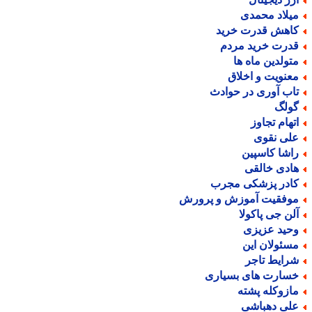
یلاد محمدی
اهش قدرت خرید
درت خرید مردم
تولدین ماه ها
عنویت و اخلاق
اب آوری در حوادث
ولگ
تهام تجاوز
لی نقوی
اشا کاسپین
ادی خالقی
ادر پزشکی مجرب
وفقیت آموزش و پرورش
لن جی پاکولا
حید عزیزی
سئولان این
رایط تاجر
سارت های بسیاری
ازوکله پشته
لی دهباشی