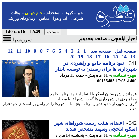
-
-
-
-
خبر
کرونا
استخدام
جام جهانی
اوقات
-
-
-
شرعی
آب و هوا
تماس
ویدئوهای ورزشی
12:49 | 1405/5/16
ار ایلخچی - صفحه هجدهم
سرویسها
حه قبل
صفحه بعد
1
2
3
4
5
6
7
8
9
10
11
12
20
19
18
17
16
15
14
3
نبود برنامه جامع و راهبردی در
داری ها برای رسیدن به توسعه پایدار
ر
-
سیاسی
-
61 ماه پیش - جمعه 15 مرداد
60155485
1400
اندار شهرستان اسکو با انتقاد از نبود برنامه جامع
اهبردی در شهرداری ها گفت: شوراها با مطالبه
 از شهردار جدید تدوین برنامه پنج ساله شهرها را در راس برنامه های خود قرار
. - ...
3
اعضای هیئت رییسه شوراهای شهر
کو، ایلخچی وسهند مشخص شدند
ر
-
سیاسی
-
61 ماه پیش - پنجشنبه 14 مرداد