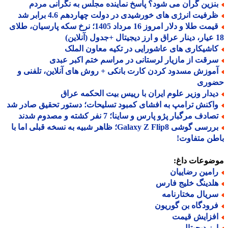
نزین گران می شود؟ پاسخ نماینده مجلس به نگرانی مردم
رفیت انرژی های خورشیدی در دولت چهاردهم 4.6 برابر شد
قیمت طلا و دلار امروز 16 مرداد 1405؛ نرخ سکه پارسیان، طلای
اشیکاری های عاشورایی در تکیه معاون الملک
رقت از مازیار لرستانی در مراسم ختم اکبر عبدی
موزش مسدود کردن کارت بانکی + روش های آنلاین، تلفنی و
وری
یدار وزیر علوم ایران با رییس بیت الحکمه عراق
اکنش ترامپ به افشای کمبود تسلیحات؛ دستور تحقیق صادر شد
ادف مرگبار پژو پارس و ساینا؛ 7 نفر کشته و مصدوم شدند
بررسی گوشی Galaxy Z Flip8؛ ظاهر شبیه به نسخه قبلی اما با
ن متفاوت!
ضوعات داغ:
امین رضاییان
لدینگ خلیج فارس
ریال مختارنامه
رودگاه بن گوریون
فزایش قیمت
رز دیجیتال