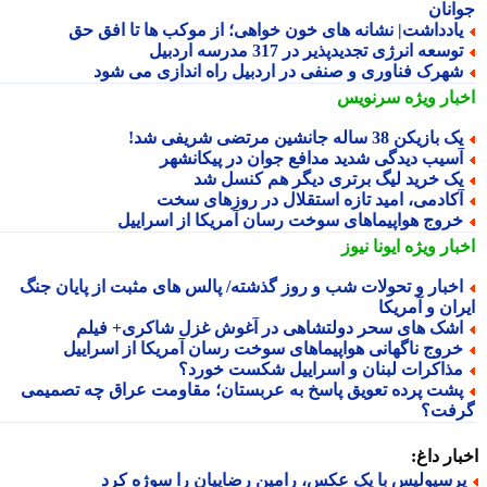
انان
ادداشت| نشانه های خون خواهی؛ از موکب ها تا افقِ حق
وسعه انرژی تجدیدپذیر در 317 مدرسه اردبیل
هرک فناوری و صنفی در اردبیل راه اندازی می شود
بار ویژه
سرنویس
 بازیکن 38 ساله جانشین مرتضی شریفی شد!
سیب دیدگی شدید مدافع جوان در پیکانشهر
ک خرید لیگ برتری دیگر هم کنسل شد
کادمی، امید تازه استقلال در روزهای سخت
روج هواپیماهای سوخت رسان آمریکا از اسراییل
بار ویژه
ایونا نیوز
خبار و تحولات شب و روز گذشته/ پالس های مثبت از پایان جنگ
ان و آمریکا
شک های سحر دولتشاهی در آغوش غزل شاکری+ فیلم
روج ناگهانی هواپیماهای سوخت رسان آمریکا از اسراییل
ذاکرات لبنان و اسراییل شکست خورد؟
شت پرده تعویق پاسخ به عربستان؛ مقاومت عراق چه تصمیمی
فت؟
ار داغ:
رسپولیس با یک عکس، رامین رضاییان را سوژه کرد