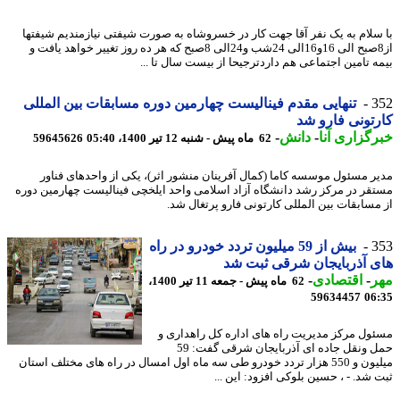
سلام به یک نفر آقا جهت کار در خسروشاه به صورت شیفتی نیازمندیم شیفتها
از8صبح الی 16و16الی 24شب و24الی 8صبح که هر ده روز تغییر خواهد یافت و
ه تامین اجتماعی هم داردترجیحا از بیست سال تا ...
3
تنهایی مقدم فینالیست چهارمین دوره مسابقات بین المللی
تونی فارو شد
گزاری آنا
-
دانش
-
62 ماه پیش - شنبه 12 تیر 1400، 05:40
59645626
ر مسئول موسسه کاما (کمال آفرینان منشور اثر)، یکی از واحدهای فناور
قر در مرکز رشد دانشگاه آزاد اسلامی واحد ایلخچی فینالیست چهارمین دوره
مسابقات بین المللی کارتونی فارو پرتغال شد.
3
بیش از 59 میلیون تردد خودرو در راه
 آذربایجان شرقی ثبت شد
ر
-
اقتصادی
-
62 ماه پیش - جمعه 11 تیر 1400،
59634457
06
ول مرکز مدیریت راه های اداره کل راهداری و
حمل ونقل جاده ای آذربایجان شرقی گفت: 59
میلیون و 550 هزار تردد خودرو طی سه ماه اول امسال در راه های مختلف استان
 شد. - ، حسین بلوکی افزود: این ...