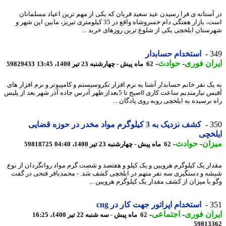
آستانه ی فرا رسیدن عید سعید قربان که یکی از مهم ترین اعیاد مسلمانان
است، بازار هفتگی دام خسروشاه واقع در 35 کیلومتری تبریز، مابین این شهر و
ستان ایلخچی یکی از شلوغ ترین روزهای خرید ...
3
استخدام حسابدار
ان فوری
-
حوادث
-
62 ماه پیش - چهارشنبه 23 تیر 1400، 13:45
59829433
یک نفر خانم حسابدار آشنا به نرم افزار تکروسیستم و کامپیوتر و نرم افزار های
آفیس نیازمندیم ساعت کاری 8صبح تا 5بعداز ظهر آدرس جاده آذر شهر بعد از پلیس
 نرسیده به ایلخچی روبه روی پادگان ...
3
کشف نزدیک به 3 کیلوگرم مواد مخدر در حوزه قضایی
خچی
ان
-
حوادث
-
62 ماه پیش - چهارشنبه 23 تیر 1400، 04:40
59818725
ار یک کیلوگرم هرویین و یک کیلو و هفتصد و شصت گرم مواد روانگردان از نوع
ه و دستگیری سه نفر متهم در ایلخچی کشف شد. - محمدباقر فتحی در گفت
 با میزان از کشف مقدار یک کیلوگرم هرویین ...
3
استخدام اپراتور جهت کار در cng
ان فوری
-
اجتماعی
-
62 ماه پیش - سه شنبه 22 تیر 1400، 16:25
59813