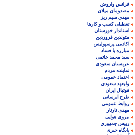
رانس واروش
صدومان میلان
هدی سیم ریز
عطیلی کسب و کارها
ستاندار خوزستان
تولدین فروردین
کادمی پرسپولیس
بارزه با فساد
ید محمد خاتمی
ربستان سعودی
ماینده مردم
عتماد عمومی
لیعهد سعودی
وتبال ایران
رح آبرسانی
وابط عمومی
هدی تارتار
یروی هوایی
ییس جمهوری
ایگاه خبری