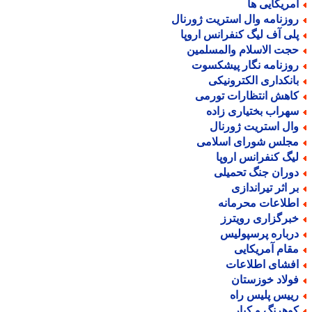
مریکایی ها
وزنامه وال استریت ژورنال
لی آف لیگ کنفرانس اروپا
جت الاسلام والمسلمین
وزنامه نگار پیشکسوت
انکداری الکترونیکی
اهش انتظارات تورمی
هراب بختیاری زاده
ال استریت ژورنال
جلس شورای اسلامی
یگ کنفرانس اروپا
وران جنگ تحمیلی
ر اثر تیراندازی
طلاعات محرمانه
برگزاری رویترز
رباره پرسپولیس
قام آمریکایی
فشای اطلاعات
ولاد خوزستان
ییس پلیس راه
وهرنگ و کیار