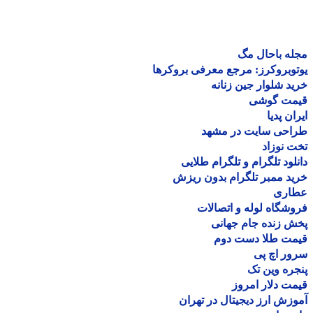
ه باحال مگ
وبروکرز: مرجع معرفی بروکرها
د شلوار جین زنانه
مت گوشی
ان پدیا
احی سایت در مشهد
 نوزاد
لود تلگرام و تلگرام طلایی
د ممبر تلگرام بدون ریزش
اری
شگاه لوله و اتصالات
 زنده جام جهانی
مت طلا دست دوم
ر اچ پی
ره وین تک
ت دلار امروز
زش ارز دیجیتال در تهران