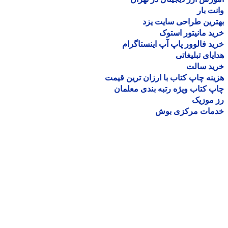
ت بار
رین طراحی سایت یزد
د مانیتور استوک
د فالوور پاپ آپ اینستاگرام
یای تبلیغاتی
ید سالت
نه چاپ کتاب با ارزان ترین قیمت
 کتاب ویژه رتبه بندی معلمان
موزیک
مات مرکزی بوش