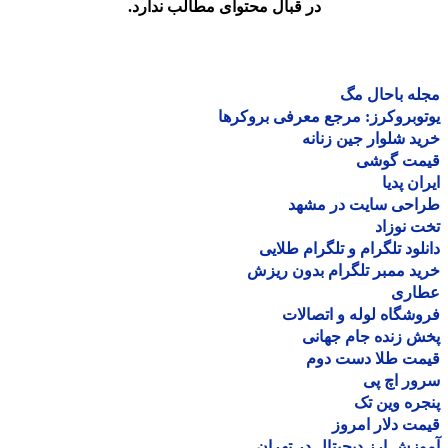
در قبال محتوای مطالب ندارد.
ه باحال مگ
وبروکرز: مرجع معرفی بروکرها
د شلوار جین زنانه
مت گوشی
ان پدیا
احی سایت در مشهد
 نوزاد
لود تلگرام و تلگرام طلایی
د ممبر تلگرام بدون ریزش
اری
شگاه لوله و اتصالات
 زنده جام جهانی
مت طلا دست دوم
ر اچ پی
ره وین تک
ت دلار امروز
زش ارز دیجیتال در تهران