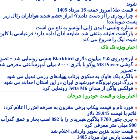
ند
یمت طلا امروز جمعه 16 مرداد 1405
را رودری را از دست دادید؟/ ابراز خشم شدید هواداران رئال زیر
ت دیومانده!
تاره چلسی: آمدن ژابی آلونسو به نفع من است
ازگشت خلیفه منتفی شد، شایعه آدان ادامه دارد/ فرعباسی با کلین
ت لیگ را شروع می کند
بار ویژه
تک ناک
رخودروی ۲.۵ میلیون دلاری Blackbird هنسی رونمایی شد + تصویر
گوشی M8 Power پوکو با باتری ۸۰۰۰ میلی آمپرساعتی معرفی شد
تصویر
الگرد بلک هاوک به سکوی پرتاب پهپادهای رزمی تبدیل می شود
زرگ ترین نیروگاه خورشیدی ایران در این استان احداث می شود
ولکس واگن از سدان Jetta M6 رونمایی کرد
بار ویژه
و قیمت خودرو | چرخان
ورد نام و قیمت پیکاپ برقی مقرون به صرفه اش را اعلام کرد:
 با قیمت 29,945 دلار
چری جتور F700 پلاگین هیبریدی را با 892 اسب بخار و عمق گذرآب
 معرفی کرد
یمت جدید بنزین سوپر وارداتی اعلام شد
یمت پارس نوآ، مرداد 1405