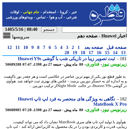
-
-
-
-
خبر
کرونا
استخدام
جام جهانی
اوقات
-
-
-
شرعی
آب و هوا
تماس
ویدئوهای ورزشی
08:40 | 1405/5/16
H - صفحه دهم
سرویسها
حه قبل
صفحه بعد
1
2
3
4
5
6
7
8
9
10
11
12
20
19
18
17
16
15
14
1
ثبت تصویر زیبا در تاریکی شب با گوشی Huawei Y9s
نویس نیوز
-
فناوری
-
80 ماه پیش - جمعه 27 دی 1398، 07:47
50689288
طور قطع نور یکی از مهم ترین عناصر در عکاسی است و هر چقدر نور باکیفیت
ه اندازه ای به حسگر دوربین برسد، - عکس های بهتری ثبت خواهد شد. هوآوی
، در حالت Night Modeاز ترکیب دوربین ...
1
نگاهی به ویژگی های منحصر به فرد لپ تاپ Huawei
MateBook X P
نویس نیوز
-
فناوری
-
80 ماه پیش - جمعه 27 دی 1398، 07:28
50688985
هوآوی با تولید لپ تاپ های سری MateBook نشان داد که می تواند کیفیت،
ایی، قدرت و کاربردی بودن را در یک محصول به کاربرانش ارائه کند. - لپ تاپ