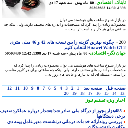
ناک
-
اقتصادی
-
80 ماه پیش - سه شنبه 17 دی
50505685
1398
بازار شلوغ ساعت های هوشمند می توان
ولات زیادی را پیدا کرد که مشخصات و اندازه های مختلف دارند. ولی اینکه چه
تی برای هر کاربر مناسب تر است، -
2
چگونه بهترین گزینه را بین نسخه های 42 و 46 میلی متری
Huawei Watch انتخاب کنیم
ن نگر
-
اقتصادی
-
80 ماه پیش - سه شنبه 17 دی 1398، 12:42
50503430
بازار شلوغ ساعت های هوشمند می توان محصولات زیادی را پیدا کرد که
صات و اندازه های مختلف دارند. ولی اینکه چه ساعتی برای هر کاربر مناسب
است، - مسئله ای که به نیازها و عادت های روزانه ...
حه قبل
صفحه بعد
1
2
3
4
5
6
7
8
9
10
11
12
20
19
18
17
16
15
14
بار ویژه
تسنیم نیوز
485هزارمجوز از درگاه ملی صادر شد؛هشدار درباره عملکردضعیف
خی دستگاهها
ررسی روندارائه خدمات درمانی درنشست مدیرعامل بیمه دی
انون بازنشستگان