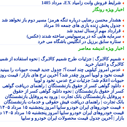
رایط فروش وانت زامیاد EX، مرداد 1405
بار ویژه
رونگار
شدار محسن رضایی درباره تنگه هرمز؛ مسیر دوم باز نخواهد شد
دول پخش زنده بازی های جمعه 16 مرداد
رارداد مهم آرسنال تمدید شد
رمایه هایی که در پرسپولیس ساخته شدند (عکس)
تاره سابق برزیل در انگلیس باشگاه می خرد
بار ویژه
اندیشه معاصر
میم کالابرگ | جزئیات طرح شمیم کالابرگ | نحوه استفاده از شمیم
لابرگ و اعتبار خرید
دس امروز کیلویی چند است؟؛ جدول جدید قیمت حبوبات را ببینید /
مت نخود و لوبیا امروز چقدر شد؟ آخرین نرخ های بازار / قیمت روز
وبات اعلام شد؛ جزئیات نرخ عدس، نخود و لوبیا
انلود گواهی کسر از حقوق بازنشستگان | راهنمای دریافت گواهی
ر از حقوق بازنشستگان | نحوه دانلود گواهی کسر از حقوق
روفایل بازنشستگان بانک تجارت | ورود به پروفایل بازنشستگان
نک تجارت | راهنمای دریافت فیش حقوقی و خدمات بازنشستگان
قیمت خودروهای ایران خودرو سایپا امروز پنجشنبه ۱۵ مرداد ۱۴۰۵ |
قیمت خودروهای ایران خودرو سایپا امروز پنجشنبه ۱۵ مرداد ۱۴۰۵ در
زار | آخرین جدول قیمت محصولات ایران خودرو و سایپا