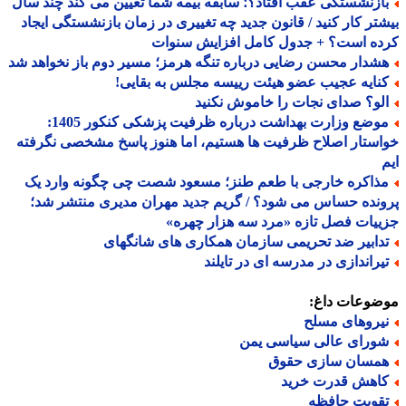
ازنشستگی عقب افتاد؟؛ سابقه بیمه شما تعیین می کند چند سال
تر کار کنید / قانون جدید چه تغییری در زمان بازنشستگی ایجاد
ده است؟ + جدول کامل افزایش سنوات
شدار محسن رضایی درباره تنگه هرمز؛ مسیر دوم باز نخواهد شد
نایه عجیب عضو هیئت رییسه مجلس به بقایی!
لو؟ صدای نجات را خاموش نکنید
موضع وزارت بهداشت درباره ظرفیت پزشکی کنکور 1405:
ستار اصلاح ظرفیت ها هستیم، اما هنوز پاسخ مشخصی نگرفته
ذاکره خارجی با طعم طنز؛ مسعود شصت چی چگونه وارد یک
نده حساس می شود؟ / گریم جدید مهران مدیری منتشر شد؛
یات فصل تازه «مرد سه هزار چهره»
دابیر ضد تحریمی سازمان همکاری های شانگهای
یراندازی در مدرسه ای در تایلند
ضوعات داغ:
یروهای مسلح
ورای عالی سیاسی یمن
مسان سازی حقوق
اهش قدرت خرید
قویت حافظه