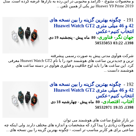
حصولات متنوع، - کارآمد و محبوبی در این رده به بازارها عرضه کرده است. مدل
Huawei Y9 Prim نیز یکی از همین تلفن ...
1
چگونه بهترین گزینه را بین نسخه های
42 و 46 میلی متری Huawei Watch GT2
تخاب کنیم+عکس
ن نگر
-
فناوری
-
80 ماه پیش - پنجشنبه 19 دی
50535053
1398
ت هوآوی مدتی پیش به صورت رسمی پیشرفته
ترین و جدیدترین ساعت های هوشمند خود را با نام Huawei Watch GT2 معرفی
. این ساعت ها را باید اوج خلاقیت و فناوری هوآوی در دسته ساعت های
مند دانست ...
1
چگونه بهترین گزینه را بین نسخه های
42 و 46 میلی متری Huawei Watch GT2
تخاب کنیم+عکس
اب
-
اقتصادی
-
80 ماه پیش - چهارشنبه 18 دی
50532971
1398
بازار شلوغ ساعت های هوشمند می توان
ولات زیادی را پیدا کرد که مشخصات و اندازه های مختلف دارند. ولی اینکه چه
تی برای هر کاربر مناسب تر است، - چگونه بهترین گزینه را بین نسخه های ...