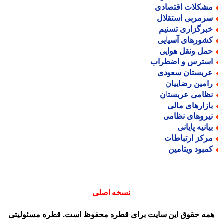
شکلات اقتصادی
رمربی استقلال
برگزاری تسنیم
شورهای آسیایی
مل ونقل هوایی
سترس و اضطراب
ربستان سعودی
امین رضاییان
ظامی عربستان
ازارهای مالی
یروهای نظامی
یانیه پایانی
رکز ارتباطات
مبود ویتامین
نسخه اصلی
مه حقوق این سایت برای قطره محفوظ است. قطره مسئولیتی