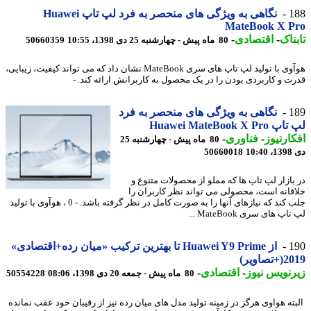
1
نگاهی به ویژگی های منحصر به فرد لپ تاپ Huawei
MateBook X P
ناک
-
اقتصادی
-
80 ماه پیش - چهارشنبه 25 دی 1398، 10:55
50660359
هوآوی با تولید لپ تاپ های سری MateBook نشان داد که می تواند کیفیت، زیبایی،
ت و کاربردی بودن را در یک محصول به کاربرانش ارائه کند. -
1
نگاهی به ویژگی های منحصر به فرد
Huawei MateBook X P
ارنیوز
-
فناوری
-
80 ماه پیش - چهارشنبه 25
10
50660018
بازار لپ تاپ ها که مملو از محصولات متنوع و
قانه است، محصولی می تواند نظر کاربران را
جلب کند که نیازهای آنها را به صورت کامل در نظر گرفته باشد. - 0 ، هوآوی با تولید
پ های سری MateBook ...
1
از Huawei Y9 Prime تا بهترین ترکیب «میان رده+اقتصادی»
صاویر)
نویس نیوز
-
اقتصادی
-
80 ماه پیش - جمعه 20 دی 1398، 08:06
50554228
ته هواوی هرگز در زمینه تولید مدل های میان رده نیز از رقیبان خود عقب نمانده