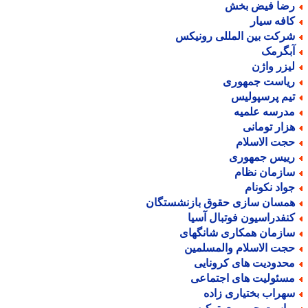
ضا فیض بخش
افه سیار
رکت بین المللی رونیکس
بگرمک
یزر واژن
یاست جمهوری
یم پرسپولیس
درسه علمیه
زار تومانی
جت الاسلام
ییس جمهوری
ازمان نظام
واد نکونام
مسان سازی حقوق بازنشستگان
نفدراسیون فوتبال آسیا
ازمان همکاری شانگهای
جت الاسلام والمسلمین
حدودیت های کرونایی
سئولیت های اجتماعی
هراب بختیاری زاده