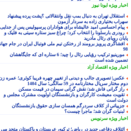
بار ویژه
ایونا نیوز
ستقلال تهران به دنبال بمب نقل وانتقالاتی ؟پشت پرده پیشنهاد
راب بختیاری زاده به سردار آزمون
یام احساسی امید عالیشاه برای هواداران پرسپولیس پس از جدایی
ودری بارسلونا را انتخاب کرد؛ چراغ سبز ستاره سیتی به فلیک و
یان رویای رئال مادرید
فشاگری پرویز برومند از رختکن تیم ملی فوتبال ایران در جام جهانی
مورینیو ترکیب رؤیایی رئال را چید؛ 6 ستاره ای که جایگاهشان
مین شده است
بار ویژه
اقتصاد آزاد
کس| تصویری جالب و دیدنی از تغییر چهره فریبا کوثری؛ عمره زن
 مختار سریال مختارنامه در 59 سالگی؛ سال 1404
از گرانی فاش شد/ نقش گرانی سیمان در قیمت مسکن
قویت معیشت کارگران و بازنشستگان اولویت مشترک مجلس و
لت است
زییاتی از کلاف سردرگم همسان سازی حقوق بازنشستگان
بنیات گران شد؛ ماجرا چیست؟
بار ویژه
سرنویس
ئتلاف دفاعی جدید در ریاض؛ ترکیه، عربستان و پاکستان متحد می