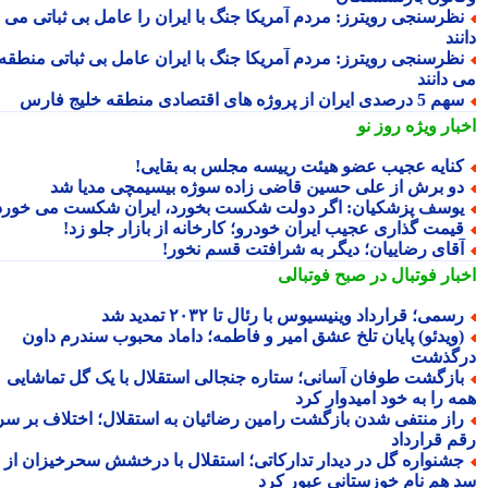
ظرسنجی رویترز: مردم آمریکا جنگ با ایران را عامل بی ثباتی می
ند
ظرسنجی رویترز: مردم آمریکا جنگ با ایران عامل بی ثباتی منطقه
 دانند
5 درصدی ایران از پروژه های اقتصادی منطقه خلیج فارس
بار ویژه
روز نو
نایه عجیب عضو هیئت رییسه مجلس به بقایی!
و برش از علی حسین قاضی زاده سوژه بیسیمچی مدیا شد
وسف پزشکیان: اگر دولت شکست بخورد، ایران شکست می خورد
یمت گذاری عجیب ایران خودرو؛ کارخانه از بازار جلو زد!
قای رضاییان؛ دیگر به شرافتت قسم نخور!
بار فوتبال در صبح فوتبالی
سمی؛ قرارداد وینیسیوس با رئال تا ۲۰۳۲ تمدید شد
ویدئو) پایان تلخ عشق امیر و فاطمه؛ داماد محبوب سندرم داون
گذشت
ازگشت طوفان آسانی؛ ستاره جنجالی استقلال با یک گل تماشایی
ه را به خود امیدوار کرد
از منتفی شدن بازگشت رامین رضائیان به استقلال؛ اختلاف بر سر
م قرارداد
شنواره گل در دیدار تدارکاتی؛ استقلال با درخشش سحرخیزان از
 هم نام خوزستانی عبور کرد