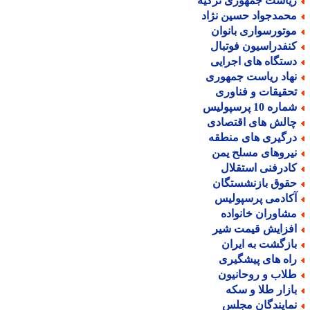
یاست جمهوری ترکیه
حمدجواد حسین نژاد
وتورسواری بانوان
نفدراسیون فوتبال
ستگاه های اجرایی
هاد ریاست جمهوری
حقیقات و فناوری
اره 10 پرسپولیس
الش های اقتصادی
رگیری های منطقه
یروهای مسلح یمن
ادرفنی استقلال
قوق بازنشستگان
کادمی پرسپولیس
شاوران خانواده
فزایش قیمت شیر
ازگشت به ایران
اه های پیشگیری
لاب و روحانیون
ازار طلا و سکه
مایندگان مجلس