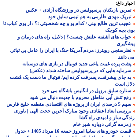
ار داغ:
مرین بازیکنان پرسپولیس در ورزشگاه آزادی + عکس
بریک مهدی طارمی به هم تیمی سابق خود
جیب ترین طالع بینی / کدام بو و چه شخصیتی !؟ / از بوی کباب تا
ی بچه کوچک
واب های آشفته علتش چیست؟ | دلایل، راه های درمان و
شگیری
ظرسنجی رویترز: مردم آمریکا جنگ با ایران را عامل بی ثباتی
دانند
شت پرده غیبت یاغی جدید فوتبال در بازی های دوستانه
رمایه هایی که در پرسپولیس ساخته شدند (عکس)
ه جای پیشرفت، پسرفت کرده ایم/ فوتبال ما دست یک مُشت
ال است
تاره سابق برزیل در انگلیس باشگاه می خرد
فع تنش آبی مناطق محروم با جدیت دنبال می شود
صدی ایران از پروژه های اقتصادی منطقه خلیج فارس
ررسی ابعاد اعتقادی وجود مبارک آخرین حجت الهی | باوری
گی ساز و امیدی راه گشا
مزمه گرانی دوباره شیر خام
مت خودرو های سایپا امروز جمعه 16 مرداد 1405 + جدول