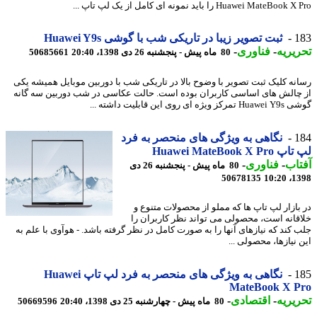
Huawei MateBo را باید نمونه ای کامل از یک لپ تاپ ...
1
ثبت تصویر زیبا در تاریکی شب با گوشی Huawei Y9s
یریه
-
فناوری
-
80 ماه پیش - پنجشنبه 26 دی 1398، 20:40
50685661
نه کلیک ثبت تصویر با وضوح بالا در تاریکی شب با دوربین موبایل همیشه یکی
چالش های اساسی کاربران بوده است. حالت عکاسی در شب دوربین سه گانه
یژه ای روی این قابلیت داشته ...
1
نگاهی به ویژگی های منحصر به فرد
Huawei MateBook X P
اب
-
فناوری
-
80 ماه پیش - پنجشنبه 26 دی
50678135
1398
بازار لپ تاپ ها که مملو از محصولات متنوع و
قانه است، محصولی می تواند نظر کاربران را
 کند که نیازهای آنها را به صورت کامل در نظر گرفته باشد. - هوآوی با علم به
نیازها، محصولی ...
1
نگاهی به ویژگی های منحصر به فرد لپ تاپ Huawei
MateBook X P
یریه
-
اقتصادی
-
80 ماه پیش - چهارشنبه 25 دی 1398، 20:40
50669596