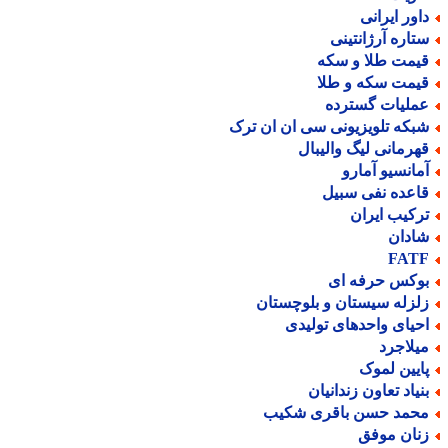
اور ایرانی
تاره آرژانتینی
یمت طلا و سکه
یمت سکه و طلا
ملیات گسترده
بکه تلویزیونی سی ان ان ترک
هرمانی لیگ والیبال
مانسیو آمارو
اعده نفی سبیل
رکیب ایران
ادان
FAT
وکس حرفه ای
لزله سیستان و بلوچستان
حیای واحدهای تولیدی
یلاجرد
ایین لموک
نیاد تعاون زندانیان
حمد حسن باقری شکیب
نان موفق