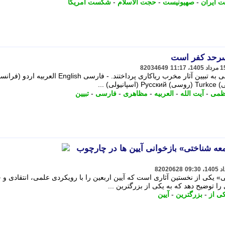
ت ایران
-
صهیونیست
-
حجت الاسلام
-
شکست آمریکا
 سرحد کفر است
82034649
حوزه/ آیت الله العظمی مظاهری در کلامی به تبیین آثار مخرب ریاکاری پرداختند. - فارسی English العر
عظمی
-
آیت الله
-
العربیه
-
مظاهری
-
فارسی
-
تبیین
امعه شناختی» بازخوانی آیین ها در چارچوب
82020628
ی» یکی از نخستین آثاری است که آیین اربعین را با رویکردی علمی، انتقادی و 
ا توضیح دهد که به یکی از بزرگترین ...
ی از
-
بزرگترین
-
آیین