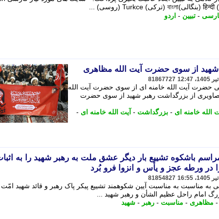
ارسی
-
تبیین
-
اردو
 شهید از سوی حضرت آیت الله مظاهری
81867727
می حضرت آیت الله خامنه ای از سوی حضرت آیت الله
تصاویری از بزرگداشت رهبر شهید از سوی حضرت
الله خامنه ای
-
بزرگداشت
-
آیت الله خامنه ای
-
اسم باشکوه تشییع بار دیگر عشق ملت به رهبر شهید را به اثبا
 در ورطه عجز و یأس و انزوا فرو بُرد
81854827
به مناسبت به مناسبت آیین شکوهمند تشییع پیکر پاک رهبر و قائد شهید امّت
زرگ امام راحل عظیم الشأن و رهبر شهید ...
مظاهری
-
مناسبت
-
رهبر
-
شهید