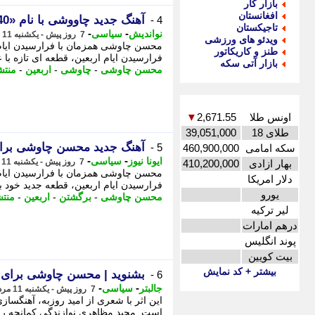
بازار کار
افغانستان
آهنگ جدید چاووشی با نام «40 روز» منتشر شد
4 -
تاجیکستان
-
-
نواندیش
سیاسی
7 روز پیش - یکشنبه 11 مرداد 1405، 18:36
ویدئو های ورزشی
طنز و کاریکاتور
فرارسیدن ایام اربعین، قطعه ای تازه با عنوان 40 روز منتشر کرد. محسن چاوشی 
بازار آتی سکه
محسن چاوشی
-
چاوشی
-
اربعین
-
منتش
اونس طلا
2,671.55
▼
طلای 18
39,051,000
آهنگ جدید محسن چاوشی برا
5 -
سکه امامی
460,900,000
-
-
ایونا نیوز
سیاسی
7 روز پیش - یکشنبه 11 مرداد 1405، 10:36
بهار ازادی
410,200,000
دلار امریکا
فرارسیدن ایام اربعین، قطعه جدید خود با نام 40 روز را منتشر کرد. و تنظی
یورو
محسن چاوشی
-
برگشتن
-
اربعین
-
منت
لیر ترکیه
درهم امارات
پوند انگلیس
بیت کویین
بیشتر + کد نمایش
بشنوید | محسن چاوشی برای ا
6 -
-
-
جالبتر
سیاسی
7 روز پیش - یکشنبه 11 مرداد 1405، 10:22
این اثر با شعری از امید روزبه، آهنگسا
است. مجید مظاهری نوازندگی کمانچه را 