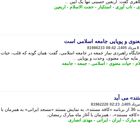
ری گفت: اربعین حسینی تنها یک آیین ...
ی
-
تاب آوری
-
استکبار
-
حجت الاسلام
-
اربعین
عنوی و پویایی جامعه اسلامی است
81986233
جایگاه راهبردی نماز جمعه در جامعه اسلامی، گفت: همان گونه که قلب، حیات ر
 مایه حیات معنوی، وحدت و پویایی ...
ام
-
حیات معنوی
-
اسلامی
-
جمعه
-
جامعه
ند» می آید
81962220
همزمان با آغاز ماه مبارک رمضان، قسمت 36 از برنامه «کافه مستند»، به نمایش مستند «مسجد ایرانی» به همزمان با
ه مبارک
-
ایران
-
ایرانی
-
مهدی انصاری