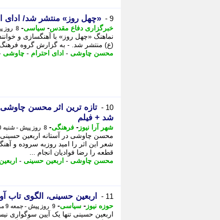
«چهل روز» منتشر شد/ ادای 
9 -
-
-
خبرگزاری دفاع مقدس
سیاسی
8 روز پیش - شنبه 10 مرداد 1405، 22:00
نماهنگ «چهل روز» با آهنگسازی و خوان
(ع) منتشر شد. - به گزارش گروه فرهنگ 
محسن چاوشی
-
ادای احترام
-
چاوشی
-
10 -
شد + فیلم
-
-
شهر آرا نیوز
فرهنگی
8 روز پیش - شنبه 10 مرداد 1405، 20:12
محسن چاوشی در آستانه اربعین حسینی، ق
شعر این اثر را امید روزبه سروده و آه
قطعه را رضا فوادیان انجام ...
محسن چاوشی
-
اربعین حسینی
-
اربعین
اربعین حسینی، الگوی تاب آو
11 -
-
-
حوزه نیوز
سیاسی
9 روز پیش - جمعه 9 مرداد 1405، 18:47
اربعین حسینی تنها یک آیین سوگواری نیست