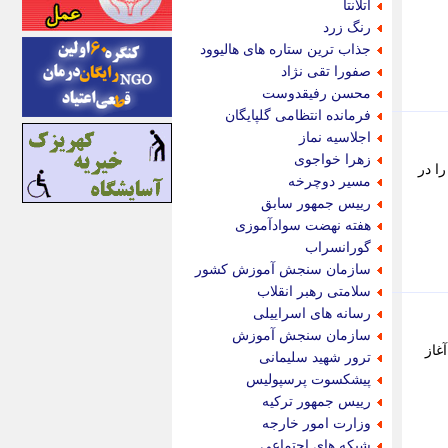
آتلانتا
اینتیتر
رنگ زرد
ایونا نیوز
جذاب ترین ستاره های هالیوود
بازتاب آنلاین
صفورا تقی نژاد
باشگاه خبرنگاران
محسن رفیقدوست
باغستان نیوز
فرمانده انتظامی گلپایگان
بامبوک
اجلاسیه نماز
ببین و بخون
زهرا خواجوی
ا در
بدینسان
مسیر دوچرخه
بنکر
رییس جمهور سابق
بیت ران
هفته نهضت سوادآموزی
پارس فوتبال
گورانسراب
پارسینه
سازمان سنجش آموزش کشور
پارسینه پلاس
سلامتی رهبر انقلاب
پاز آنلاین
رسانه های اسراییلی
پاس گل
سازمان سنجش آموزش
پانا
 آغاز
ترور شهید سلیمانی
پرتو نیوز
پیشکسوت پرسپولیس
پرسون
رییس جمهور ترکیه
پنجره نیوز
وزارت امور خارجه
پویامگ
شبکه های اجتماعی