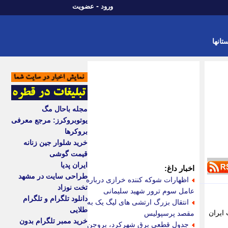
-
ورود
عضویت
تانها
مجله باحال مگ
یوتوبروکرز: مرجع معرفی
بروکرها
خرید شلوار جین زنانه
قیمت گوشی
ایران پدیا
اخبار داغ:
طراحی سایت در مشهد
اظهارات شوکه کننده خرازی درباره
تخت نوزاد
عامل سوم ترور شهید سلیمانی
دانلود تلگرام و تلگرام
انتقال بزرگ ارتشی های لیگ یک به
طلایی
ایران
مقصد پرسپولیس
خرید ممبر تلگرام بدون
جدول قطعی برق شهرکرد، بروجن