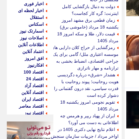
اخبار فوری
دولت به دنبال بازگشایی کامل
اخبار لحظه ای
اینترنت؛ گره کار کجاست؟
استقلال
زمان قطعی برق مشهد امروز
اسکناس
یکشنبه 18 مرداد (خاموشی برق)
اسمارتک نیوز
قیمت دلار، طلا و سکه امروز 18
اصلاحات نیوز
مرداد 1405
اطلاعات آنلاین
رمزگشایی از حراج کلان دارایی های
اعتماد آنلاین
موسسه اعتباری ملل/ گامی برای یک
افق امروز
جراحی اقتصادی، انضباط بخشی به
افکارنیوز
ترازنامه و مهار ناترازی
اقتصاد 100
هشدار «شرق» درباره دگردیسی
اقتصاد 24
هویت روحانیت؛ پیوند روحانیت با
اقتصاد آزاد
قدرت سیاسی، نقد درون گفتمانی را
اقتصاد آنلاین
دشوار کرده است
اقتصاد ایران
تقویم نجومی امروز یکشنبه 18
اقتصاد معاصر
مرداد 1405
اقتصاد نیوز
ایران از پهپاد ریپر و هرمس چه
اکو ایران
اطلاعاتی به دست می آورد؟
اکوفارس
اعلام نتایج نهایی دکتری 1405 در
اکونگار
اواخر مرداد / جزییات سازمان سنجش