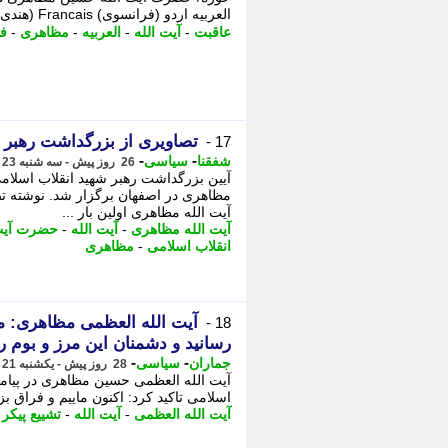
العربیه اردو (فرانسوی) Francais (هندی) हिन्दी (بنگالی)বাংলা (ترکی) Turkce (روسی) ...
عاقبت
-
آیت الله
-
العربیه
-
مظاهری
-
ف
تصاویری از بزرگداشت رهبر
17 -
-
-
شفقنا
سیاسی
26 روز پیش - سه شنبه 23 تیر 1405، 12:47
آیین بزرگداشت رهبر شهید انقلاب اسلا
مظاهری در اصفهان برگزار شد. نوشته 
آیت الله مظاهری اولین بار ...
آیت الله مظاهری
-
آیت الله
-
حضرت آیت 
انقلاب اسلامی
-
مظاهری
آیت الله العظمی مظاهری: مر
18 -
رسانید و دشمنان این مرز و بوم را
-
-
جماران
سیاسی
28 روز پیش - یکشنبه 21 تیر 1405، 16:55
آیت الله العظمی حسین مظاهری در پیامی 
اسلامی تاکید کرد: اکنون ماییم و فراق ب
آیت الله العظمی
-
آیت الله
-
تشییع پیکر
-