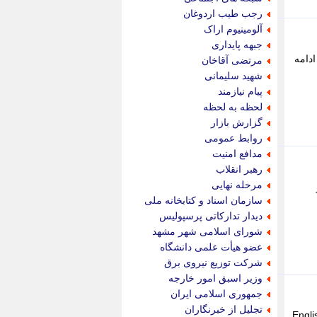
پویه آنلاین
رجب طیب اردوغان
پیام نفت
آلومینیوم اراک
تابناک
جبهه پایداری
تازه نیوز
ادامه
مرتضی آقاخان
تبیان
شهید سلیمانی
تجارت نیوز
پیام نیازمند
تحریریه
لحظه به لحظه
ترابر نیوز
گزارش بازار
ترفندباز
روابط عمومی
تریبون اقتصاد
مدافع امنیت
تسنیم نیوز
رهبر انقلاب
تک ناک
مرحله نهایی
تکراتو
سازمان اسناد و کتابخانه ملی
توریسم آنلاین
دیدار تدارکاتی پرسپولیس
تولید نیوز
شورای اسلامی شهر مشهد
تیتر فوری
عضو هیأت علمی دانشگاه
تیکنا
شرکت توزیع نیروی برق
جاب ویژن
وزیر اسبق امور خارجه
جار نیوز
جمهوری اسلامی ایران
جالبتر
تجلیل از خبرنگاران
اهری در کلامی به تبیین ابعاد عاقبت بخیری پرداخت. - سایت های مورد نیاز فارسی English