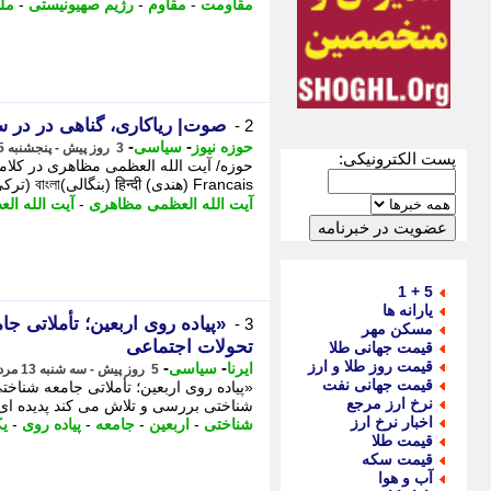
مقاومت
-
مقاوم
-
رژیم صهیونیستی
-
مل
صوت| ریاکاری، گناهی در در
2 -
-
-
حوزه نیوز
سیاسی
3 روز پیش - پنجشنبه 15 مرداد 1405، 11:17
پست الکترونیکی:
Francais (هندی) हिन्दी (بنگالی)বাংলা (ترکی) Turkce (روسی) Русский (اسپانیولی) ...
آیت الله العظمی مظاهری
-
آیت الله ال
5 + 1
یارانه ها
«پیاده روی اربعین؛ تأملاتی ج
3 -
مسکن مهر
تحولات اجتماعی
قیمت جهانی طلا
قیمت روز طلا و ارز
-
-
ایرنا
سیاسی
5 روز پیش - سه شنبه 13 مرداد 1405، 09:30
قیمت جهانی نفت
«پیاده روی اربعین؛ تأملاتی جامعه شناخت
نرخ ارز مرجع
شناختی بررسی و تلاش می کند پدیده ای ر
اخبار نرخ ارز
شناختی
-
اربعین
-
جامعه
-
پیاده روی
-
یک
قیمت طلا
قیمت سکه
آب و هوا