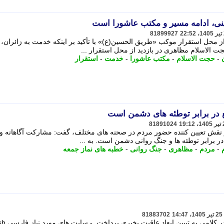
نی، ادامه مسیر و مکتب عاشورا است
81899927
ز محل استقرار موکب «طریق الحسین(ع)» با تأکید بر اینکه خدمت به زائران، 
 الاسلام مظاهری در بازدید از محل استقرار ...
-
حجت الاسلام
-
مکتب عاشورا
-
خدمت
-
استقرار
 در برابر توطئه های دشمن است
81891024
ر نقش تعیین کننده حضور مردم در صحنه های مختلف، گفت: مشارکت آگاهانه و
ر برابر توطئه ها و جنگ روانی دشمن است. به ...
-
مردم
-
مظاهری
-
جنگ روانی
-
خطبه های نماز جمعه
81883702
حوزه/ حضرت آیت الله حسین مظ