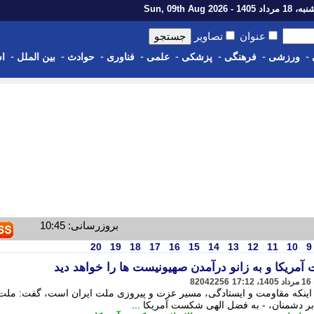
اد 1405 - Sun, 09th Aug 2026
عنوان
تصاویر
-
-
-
-
-
-
-
-
ورزشی
فرهنگی
پزشکی
علمی
فناوری
حوادث
بین الملل
اس
بروزرسانی: 10:45
20
19
18
17
16
15
14
13
12
11
10
9
مریکا و به زانو درآمدن صهیونیست ها را خواهد دید
82042256
ر اینکه مقاومت و ایستادگی، مسیر عزت و پیروزی ملت ایران است، گفت: ملت 
ابر دشمنان، - به فضل الهی شکست آمریکا ...