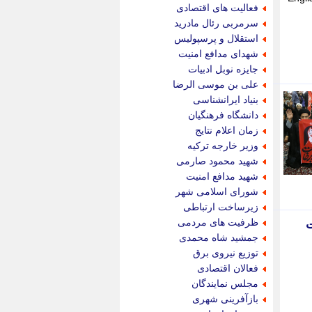
جام جم
فعالیت های اقتصادی
جدید پرس
سرمربی رئال مادرید
جماران
استقلال و پرسپولیس
جوان ایرانی
شهدای مدافع امنیت
جهان مانا
جایزه نوبل ادبیات
جهان نگر
علی بن موسی الرضا
جهان نیوز
بنیاد ایرانشناسی
چطور
دانشگاه فرهنگیان
چمپیونات
زمان اعلام نتایج
چمدون
وزیر خارجه ترکیه
چه خبر
شهید محمود صارمی
حادثه 24
شهید مدافع امنیت
حرف تو
شورای اسلامی شهر
حوادث پلاس
زیرساخت ارتباطی
حوزه نیوز
ظرفیت های مردمی
ت
خبر آنلاین
جمشید شاه محمدی
خبر جنوب
توزیع نیروی برق
خبر سیاسی
فعالان اقتصادی
خبر گردون
مجلس نمایندگان
خبر ورزشی
بازآفرینی شهری
خبرجو