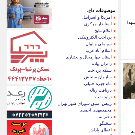
اکونیوز
الف
موضوعات داغ:
انتشار آنلاین
آمریکا و اسراییل
اندیشه قرن
هدا
استاندار مرکزی
اندیشه معاصر
اعلام نتایج
اندیشه ها
پرداخت الکترونیکی
انرژی پرس
تیم ملی والیبال
ای استخدام
اسلام آباد غرب
ایتنا
استان چهارمحال و بختیاری
ایراف
زائران پیاده
ایران آرت
شبکه پرداخت
ایران آنلاین
سازمان سنجش
ایران زندگی
ماه چهره خلیلی
ایران فوری
بازیافت زباله
ایرانی روز
تولید نفت
ایرانیتال
رییس اسبق شورای شهر تهران
ایرنا
محمدمهدی احمدی
ایسکانیوز
دخترانه
ایسنا
سخنگو
ایکنا
اعطای پاداش
به
ایلنا