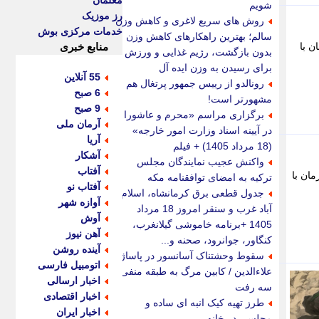
معلمان
شویم
رز موزیک
روش های سریع لاغری و کاهش وزن
خدمات مرکزی بوش
سالم؛ بهترین راهکارهای کاهش وزن
 همزمان با
منابع خبری
بدون بازگشت، رژیم غذایی و ورزش
برای رسیدن به وزن ایده آل
55 آنلاین
رونالدو از رییس جمهور پرتغال هم
6 صبح
مشهورتر است!
9 صبح
برگزاری مراسم «محرم و عاشورا
آرمان ملی
در آیینه اسناد وزارت امور خارجه»
آریا
(18 مرداد 1405) + فیلم
آشکار
واکنش عجیب نمایندگان مجلس
آفتاب
اوشی همزمان با
ترکیه به امضای توافقنامه مکه
آفتاب نو
جدول قطعی برق کرمانشاه، اسلام
آوازه شهر
آباد غرب و سنقر امروز 18 مرداد
آوش
1405 +برنامه خاموشی گیلانغرب،
آهن نیوز
کنگاور، جوانرود، صحنه و...
آینده روشن
سقوط وحشتناک آسانسور در پاساژ
اتومبیل فارسی
علاءالدین / کابین مرگ به طبقه منفی
اخبار ارسالی
سه رفت
اخبار اقتصادی
طرز تهیه کیک انبه ای ساده و
اخبار ایران
مجلسی در خانه