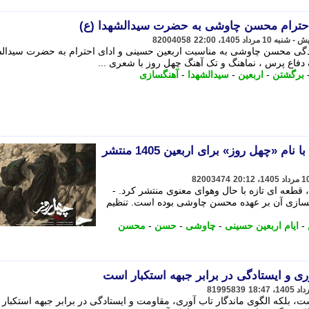
احترام محسن چاوشی به حضرت سیدالشهدا (ع)
82004058
ندگی محسن چاوشی به مناسبت اربعین حسینی و ادای احترام به حضرت سیدالش
دفاع پرس ، نماهنگ و تک آهنگ چهل روز با شعری ...
برگشتن
-
اربعین
-
سیدالشهدا
-
آهنگسازی
تازه ترین اثر محسن چاوشی با نام «چهل روز» برای اربعین 1405 منتشر
82003474
طعه ای تازه با حال وهوای معنوی منتشر کرد. -
نگسازی آن بر عهده محسن چاوشی بوده است. تنظیم
-
ایام اربعین حسینی
-
چاوشی
-
حسن
-
محسن
ری و ایستادگی در برابر جبهه استکبار است
81995839
، بلکه الگوی ماندگار تاب آوری، مقاومت و ایستادگی در برابر جبهه استکبار 