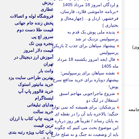
ریزش
و لردگان امروز 18 مرداد 1405
عطاری
+برنامه خاموشی فلارد، فارسان،
فروشگاه لوله و اتصالات
فرخشهر، اردل و... (چهارمحال و
پخش زنده جام جهانی
بختیاری )
قیمت طلا دست دوم
پدیده ملی پوش یک قدم به
سرور اچ پی
پرسپولیس نزدیک تر شد
پنجره وین تک
پیشنهاد سپاهان برای جذب 2 بازیکن
بیه اردو (فرانسوی)
قیمت دلار امروز
پرسپولیس
آموزش ارز دیجیتال در
فال ابجد امروز یکشنبه 18 مرداد
تهران
ماه 1405
وانت بار
نقشه سپاهان برای پرسپولیس؛
بهترین طراحی سایت یزد
پیشنهادِ دوباره برای خرید مدافع سرخ
خرید مانیتور استوک
پوش!
خرید فالوور پاپ آپ
شروع ماجراجویی مهاجم اسبق
اینستاگرام
استقلال در لیگ دو
هدایای تبلیغاتی
پزشکیان: برای همیشه که نمی توان
جامعه
خرید سالت
جنگید؛ بالاخره باید آن را در نقطه ای
هزینه چاپ کتاب با ارزان
به پایان رساند / تقریباً هر روز درباره
ترین قیمت
این موضوع بحث می کنیم که چگونه
چاپ کتاب ویژه رتبه بندی
باید از وضعیت نه جنگ و نه صلح خارج