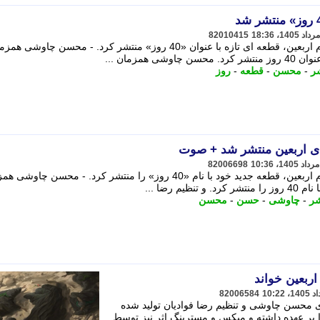
82010415
محسن چاوشی همزمان با فرارسیدن ایام اربعین، قطعه ای تازه با عنوان «40 روز» منتشر کرد. - محسن چاوشی
همزمان ...
ر
-
محسن
-
قطعه
-
روز
ی اربعین منتشر شد + صوت
82006698
محسن چاوشی همزمان با فرارسیدن ایام اربعین، قطعه جدید خود با نام «40 روز» را منتشر کرد. - محسن چ
م رضا ...
شر
-
چاوشی
-
حسن
-
محسن
ربعین خواند
82006584
زی محسن چاوشی و تنظیم رضا فوادیان تولید شده
بر عهده داشته و میکس و مسترینگ اثر نیز توسط