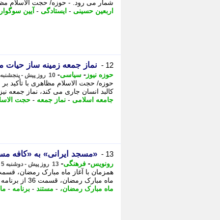
شمار می رود. - حوزه/ حجت الاسلام مظاه
اربعین حسینی
-
ایستادگی
-
آیین سوگوار
نماز جمعه زمینه ساز حیات م
12 -
-
-
حوزه نیوز
سیاسی
10 روز پیش - پنجشنبه 8 مرداد 1405، 08:42
حوزه/ حجت الاسلام مظاهری با تأکید بر 
کالبد انسان جاری می کند، نماز جمعه نیز
جامعه اسلامی
-
نماز جمعه
-
حجت الاسل
«مسجد ایرانی» به «کافه مست
13 -
-
-
رونویس
فرهنگی
13 روز پیش - دوشنبه 5 مرداد 1405، 02:23
ماه مبارک رمضان، قسمت 36 از برنامه «کافه مستند»، - همزمان با آغاز ماه مبارک رمضان،
ماه مبارک رمضان،
-
مستند
-
برنامه
-
ما