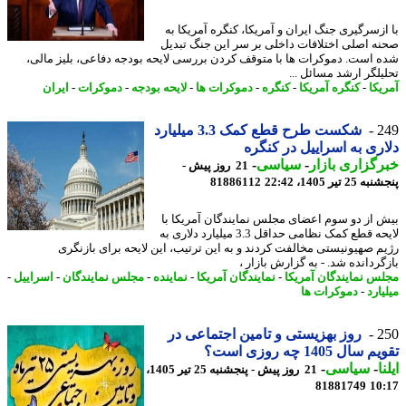
ازسرگیری جنگ ایران و آمریکا، کنگره آمریکا به
ه اصلی اختلافات داخلی بر سر این جنگ تبدیل
 است. دموکرات ها با متوقف کردن بررسی لایحه بودجه دفاعی، بلیز مالی،
یلگر ارشد مسائل ...
یکا
-
کنگره آمریکا
-
کنگره
-
دموکرات ها
-
لایحه بودجه
-
دموکرات
-
ایران
2
شکست طرح قطع کمک 3.3 میلیارد
ری به اسراییل در کنگره
گزاری بازار
-
سیاسی
-
21 روز پیش -
 تیر 1405، 22:42
81886112
 از دو سوم اعضای مجلس نمایندگان آمریکا با
لایحه قطع کمک نظامی حداقل 3.3 میلیارد دلاری به
م صهیونیستی مخالفت کردند و به این ترتیب، این لایحه برای بازنگری
گردانده شد. - به گزارش بازار ،
س نمایندگان آمریکا
-
نمایندگان آمریکا
-
نماینده
-
مجلس نمایندگان
-
اسراییل
-
ارد
-
دموکرات ها
2
روز بهزیستی و تامین اجتماعی در
سال 1405 چه روزی است؟
ا
-
سیاسی
-
21 روز پیش - پنجشنبه 25 تیر 1405،
81881749
10