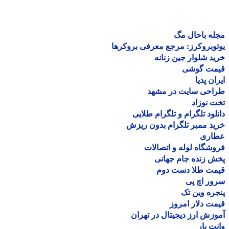
ه باحال مگ
وبروکرز: مرجع معرفی بروکرها
د شلوار جین زنانه
مت گوشی
ان پدیا
احی سایت در مشهد
 نوزاد
لود تلگرام و تلگرام طلایی
د ممبر تلگرام بدون ریزش
اری
شگاه لوله و اتصالات
 زنده جام جهانی
مت طلا دست دوم
ر اچ پی
ره وین تک
ت دلار امروز
زش ارز دیجیتال در تهران
ت بار