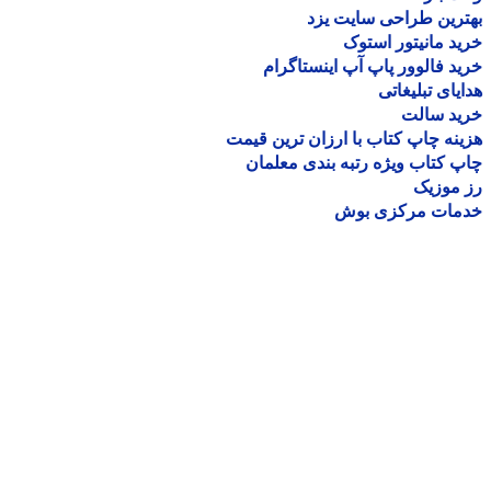
رین طراحی سایت یزد
د مانیتور استوک
د فالوور پاپ آپ اینستاگرام
یای تبلیغاتی
ید سالت
نه چاپ کتاب با ارزان ترین قیمت
 کتاب ویژه رتبه بندی معلمان
موزیک
مات مرکزی بوش