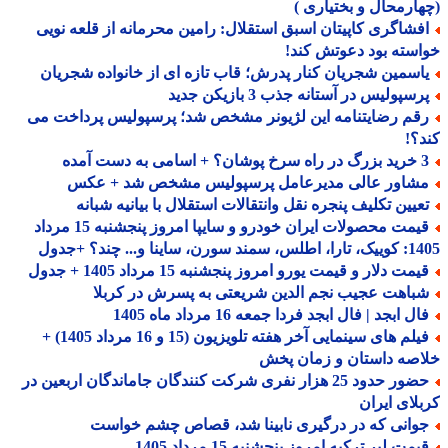
ارمحال و بختیاری )
فشاگری کاپیتان اسبق استقلال: رامین محرمانه از قلعه نویی
سته بود دعوتش کند!
اسمین شجریان کنار پدرش؛ قاب تازه ای از خانواده شجریان
سپولیس در آستانه جذب 3 بازیکن جدید
قم رضایتنامه این لژیونر مشخص شد؛ پرسپولیس پرداخت می
؟!
 اسامی به دست آمده
شاور عالی مدیرعامل پرسپولیس مشخص شد + عکس
عیین تکلیف پنجره نقل وانتقالات استقلال با بیانیه شبانه
قیمت محصولات ایران خودرو و سایپا امروز پنجشنبه 15 مرداد
 سورن، ساینا و... چند؟ +جدول
مت دلار و قیمت یورو امروز پنجشنبه 15 مرداد 1405 + جدول
باهت عجیب نجم الدین شریعتی به پسرش در کربلا
ل ابجد | فال ابجد فردا جمعه 16 مرداد ماه 1405
فیلم های سینمایی آخر هفته تلویزیون (15 و 16 مرداد 1405) +
صه داستان و زمان پخش
حضور حدود 25 هزار نفری شرکت کنندگان جاماندگان اربعین در
لای ایران
وانی که در درگیری نابینا شد، قصاص چشم خواست
مت لیر ترکیه امروز پنجشنبه 15 مرداد 1405