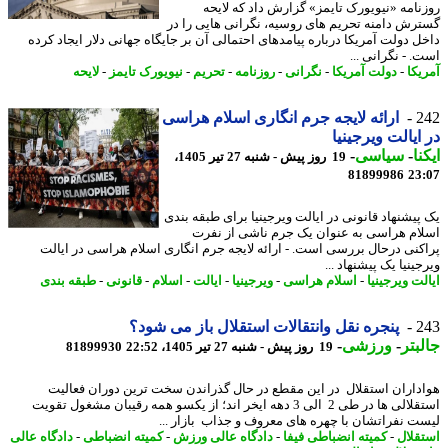
نامه «نیویورک تایمز» گزارش داد که لایحه
رش دامنه تحریم های روسیه، نگرانی هایی را در
ل دولت آمریکا درباره پیامدهای احتمالی آن بر جایگاه جهانی دلار ایجاد کرده
 - نگرانی ...
یکا
-
دولت آمریکا
-
نگرانی
-
روزنامه
-
تحریم
-
نیویورک تایمز
-
لایحه
2
ارائه لایجه جرم انگاری اسلام هراسی
ایالت ویرجینیا
نا
-
سیاسی
-
19 روز پیش - شنبه 27 تیر 1405،
81899986
23
پیشنهاد قانونی در ایالت ویرجینیا برای طبقه بندی
ام هراسی به عنوان یک جرم ناشی از نفرت
کنی درحال بررسی است. - ارائه لایجه جرم انگاری اسلام هراسی در ایالت
ینیا یک پیشنهاد ...
ت ویرجینیا
-
اسلام هراسی
-
ویرجینیا
-
ایالت
-
اسلام
-
قانونی
-
طبقه بندی
2
پنجره نقل وانتقالات استقلال باز می شود؟
بتر
-
ورزشی
-
19 روز پیش - شنبه 27 تیر 1405، 22:52
81899930
داران استقلال در این مقطع در حال گذراندن سخت ترین دوران فعالیت
استقلالی ها در طی 2 الی 3 دهه ایخر اند؛ از یکسو همه رقیبان مشغول تقویت
ت نفراتشان با چهره های معروف و جذاب بازار ...
قلال
-
کمیته انضباطی فیفا
-
دادگاه عالی ورزش
-
کمیته انضباطی
-
دادگاه عالی