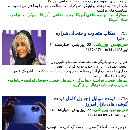
مپ برای تصویب بزرگ ترین بودجه دفاعی آمریکا
د کردند. به نوشته پولیتیکو، دموکرات ها مخالفت خود را به اعتراض نسبت به
ست های ترامپ ...
کرات ها
-
بودجه دفاعی آمریکا
-
بودجه دفاعی
-
آمریکا
-
دموکرات
-
ترامپ
-
ی آمریکا
2
میکاپ متفاوت و جنجالی شراره
م!
نویس
-
ورزشی
-
22 روز پیش - چهارشنبه 24
1
81874371
ره رخام، بازیگر شناخته شده سینما و تلویزیون، با
شار تصاویری تازه از خود، توجه کاربران فضای
زی را به سبک آرایش متفاوت و چهره جدیدش جلب کرد. - پایان یک عصر
شان؛ دشان از تیم ...
 ملی فوتبال فرانسه
-
نمایندگان
-
تیم ملی فوتبال
-
فوتبال فرانسه
-
نتانیاهو
-
ربی تیم ملی فوتبال
-
رای گیری
2
قیمت موبایل | جدول کامل قیمت
ی های بازار امروز
نویس
-
ورزشی
-
22 روز پیش - چهارشنبه 24
0
81874048
ین قیمت انواع گوشی سامسونگ، اپل، شیائومی،