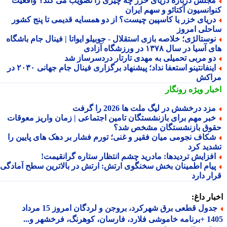
جلس درباره دریای خزر چه چیزی را تصویب می کند؟ واقعیت
وانسیون آکتائو و سهم ایران
ریای خزر یا کاسپین چیست؟ از دو همسایه قدیمی تا پنج کشور
حلی امروز
وستالژی؛ خلاصه بازی استقلال - جوبیلو ایواتا | فینال جام باشگاه
سیا در سال ۱۳۷۸ در ورزشگاه آزادی
و مربی تحمیلی به مهدی تارتار دردسرساز شد
اینفانتینو استعفا نداد؛ پیشنهاد برگزاری فینال جام جهانی ۲۰۳۰ در
اکش
بار ویژه
رونگار
زد درخشش در لیگ ملت ها 2026 را گرفت
بر مهم برای بازنشستگان تامین اجتماعی | زمان واریز معوقات
وق بازنشستگان مشخص شد؟
کاف نجومی میان فقیر و غنی؛ تورم فشار بر دهک های پایین را
دید کرد
فزایش تردیدها: مادرید چشم انتظار ستاره گرانقیمت!
یام اطمینان بخش سخنگوی ارتش: ارتش در بالاترین سطح آمادگی
ار دارد
ار داغ:
جدول قطعی برق شهرکرد، بروجن و لردگان امروز 15 مرداد
1405 +برنامه خاموشی فلارد، فارسان، کوهرنگ، فرخشهر و...