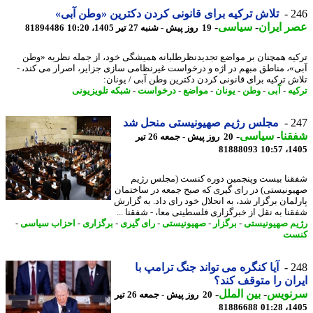
2
تلاش ترکیه برای قانونی کردن دکترین «وطن آبی»
 ایران
-
سیاسی
-
19 روز پیش - شنبه 27 تیر 1405، 10:20
81894486
یه همچنان بر مواضع تجدیدنظرطلبانه همیشگی خود، از جمله نظریه «وطن
»، مناطق مبهم در اژه و درخواست غیرنظامی سازی جزایر، اصرار می کند، -
ش ترکیه برای قانونی کردن دکترین وطن آبی / یونان:
یه
-
آبی
-
وطن
-
یونان
-
مواضع
-
درخواست
-
شبکه تلویزیونی
2
مجلس رژیم صهیونیستی منحل شد
نا
-
سیاسی
-
20 روز پیش - جمعه 26 تیر
81888093
1405
نا بیست وپنجمین دوره کنست (مجلس رژیم
ونیستی) در رای گیری که صبح جمعه در ساختمان
لمان برگزار شد، به انحلال خود رای داد. به گزارش
نا به نقل از خبرگزاری فلسطینی معا، - شفقنا ...
م صهیونیستی
-
برگزار
-
صهیونیستی
-
رای گیری
-
برگزاری
-
احزاب سیاسی
-
ست
2
آیا کنگره می تواند جنگ ترامپ با
ان را متوقف کند؟
نویس
-
بین الملل
-
20 روز پیش - جمعه 26 تیر
81886688
1405