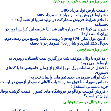
بار ویژه
و قیمت خودرو | چرخان
یمت پارس نوآ، مرداد 1405
رایط فروش وانت زامیاد EX، مرداد 1405
علام شرایط فروش مشارکت در تولید سایپا از هفته آینده +
شنامه
هیوندای کونا ۲۰۲۶ دوباره تأیید شد؛ آیا عرضه این کراس اوور در
ان ادامه دارد؟
کابین غول پیکر Xpeng G9L رونمایی شد؛ وسیع ترین ردیف دوم،
ری و شارژ 450 کیلومتر در ۹ دقیقه
بار ویژه
سرنویس
ذاکره با رئال متوقف شد/ بزرگترین بمب تابستان: رودری به
رسلونا می رود!
ختلال در سامانه برق من | اطلاع از زمان خاموشی ها با کدهای
توری
ک ایرانی سرمربی جدید تیم ملی والیبال نیجریه!
ماس سهراب با فوق ستاره شباب الاهلی؛/ سردار آزمون در لیست
ید تابستانی استقلال!
روش گوشت بوفالو در فروشگاه های کشور | قیمت گوشت بوفالو
زان تر است؟
بار فوتبال در صبح فوتبالی