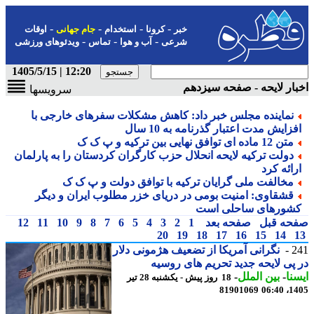
-
-
-
-
خبر
کرونا
استخدام
جام جهانی
اوقات
-
-
-
شرعی
آب و هوا
تماس
ویدئوهای ورزشی
12:20 | 1405/5/15
ار لایحه - صفحه سیزدهم
سرویسها
نماینده مجلس خبر داد: کاهش مشکلات سفرهای خارجی با
زایش مدت اعتبار گذرنامه به 10 سال
متن 12 ماده ای توافق نهایی بین ترکیه و پ ک ک
دولت ترکیه لایحه انحلال حزب کارگران کردستان را به پارلمان
رائه کرد
مخالفت ملی گرایان ترکیه با توافق دولت و پ ک ک
قشقاوی: امنیت بومی در دریای خزر مطلوب ایران و دیگر
شورهای ساحلی است
حه قبل
صفحه بعد
1
2
3
4
5
6
7
8
9
10
11
12
20
19
18
17
16
15
14
2
نگرانی آمریکا از تضعیف هژمونی دلار
پی لایحه جدید تحریم های روسیه
نا
-
بین الملل
-
18 روز پیش - یکشنبه 28 تیر
81901069
1405