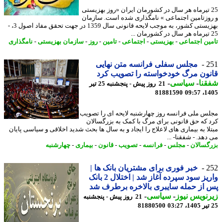
2 تیرماه هر سال در کشورمان ایران «روز بهزیستی
وزتامین اجتماعی » نامگذاری شده است. سازمان
بهزیستی کشور، به موجب لایحه قانونی سال 1359 در جهت تحقق مفاد اصول 3، -
ین اجتماعی
-
بهزیستی
-
اجتماعی
-
تامین
-
روز
-
سازمان بهزیستی
-
نامگذاری
2
مجلس سفلی فرانسه متن نهایی
ون مرگ خودخواسته را تصویب کرد
نا
-
سیاسی
-
21 روز پیش - پنجشنبه 25 تیر
81881590
1405
س ملی فرانسه روز چهارشنبه لایحه ای را تصویب
 که حق قانونی برای مرگ با کمک به بزرگسالان
لا به بیماری های لاعلاج را ایجاد و به سال ها بحث شدید اخلاقی و سیاسی پایان
هد. - شفقنا- ...
گسالان
-
مجلس
-
فرانسه
-
تصویب
-
قانون
-
بیماری
-
چهارشنبه
2
خبر فوری برای مشتریان بانک ها |
واریز سود سپرده آغاز شد | اختلال 2 بانک
از حمله سایبری بالاخره برطرف شد
نویس نیوز
-
سیاسی
-
21 روز پیش - پنجشنبه
81880500