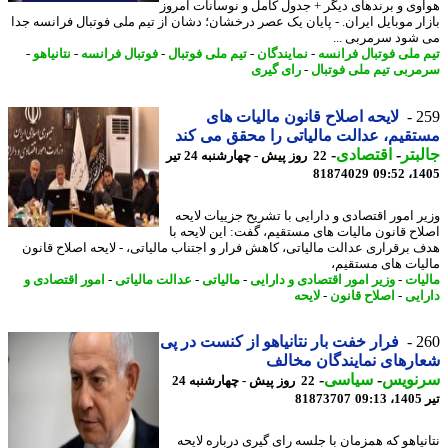
وی و برندهای دیگر + جدول کامل و نوسانات امروز
ار موبایل ایران. - پایان یک عصر درخشان؛ دشان از تیم ملی فوتبال فرانسه جدا
شود سرمربی ...
 ملی فوتبال فرانسه
-
نمایندگان
-
تیم ملی فوتبال
-
فوتبال فرانسه
-
نتانیاهو
-
ربی تیم ملی فوتبال
-
رای گیری
2
لایحه اصلاح قانون مالیات های
قیم، عدالت مالیاتی را محقق می کند
بتر
-
اقتصادی
-
22 روز پیش - چهارشنبه 24 تیر
81874029
1405
ر امور اقتصادی و دارایی با تشریح جزییات لایحه
اح قانون مالیات های مستقیم، گفت: این لایحه با
 برقراری عدالت مالیاتی، کاهش فرار و اجتناب مالیاتی، - لایحه اصلاح قانون
یات های مستقیم،
یات
-
وزیر امور اقتصادی و دارایی
-
مالیاتی
-
عدالت مالیاتی
-
امور اقتصادی و
ایی
-
اصلاح قانون
-
لایحه
2
فرار خفت بار نتانیاهو از کنست در پی
رهای نمایندگان مخالف
نویس
-
سیاسی
-
22 روز پیش - چهارشنبه 24
0
81873707
نیاهو که همزمان با جلسه رای گیری درباره لایحه