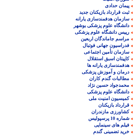
یمان حدادی
بت قرارداد بازیکنان جدید
ازمان هدفمندسازی یارانه
انشگاه علوم پزشکی بوشهر
ییس دانشگاه علوم پزشکی
راسم جاماندگان اربعین
دراسیون جهانی فوتبال
ازمان تأمین اجتماعی
اپیتان اسبق استقلال
دفمندسازی یارانه ها
رمان و آموزش پزشکی
طالبات گندم کاران
حمدجواد حسین نژاد
انشگاه علوم پزشکی
میسیون امنیت ملی
رارداد بازیکنان
شاورزی مازندران
اره 10 پرسپولیس
یلم های سینمایی
رید تضمینی گندم