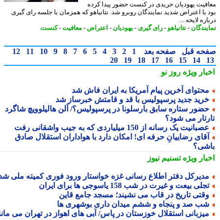
فیت یهودیان حریدی در کنست حضور پیدا کرده
 با اعتراض شدید نمایندگان روبرو شد. نتانیاهو که همزمان با جلسه رای گیری
ره لایحه ...
یندگان
-
نتانیاهو
-
رای گیری
-
یهودیان
-
اعتراض
-
معافیت
-
کنست
حه قبل
صفحه بعد
1
2
3
4
5
6
7
8
9
10
11
12
20
19
18
17
16
15
14
بار ویژه
روز نو
حتوای آخرین پیام آمریکا به ایران فاش شد
رید جدید پرسپولیس با قد و قامتش خبرساز شد
ضور ستاره سابق بارسلونا در پرسپولیس؟/ آلن هالیلوویچ شاگرد
رتار می شود؟
صبانیت یک رسانه از 150 میلیاردی که به جیب واشقانی رفت
قای رضاییانِ حرفه ای! امکان دارد با هواداران استقلال صادق
شی؟
بار ویژه
تسنیم نیوز
دیرکل دفتر اطلاع رسانی غزه خواستار ورود فوری کمیته ملی شد
جلی بیعت و غیرت در شب 158 یاسوجی ها برای ایران
قتی تاریخ در قاب می نشیند؛ مسجد جامع قاین
ب صد و پنجاه و ششم میدان داری بوشهری ها
یزبانی استقلال خوزستان در پاس/ آبی های اهواز در تهران می مانند