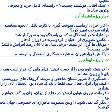
ایب
ینک آفتابی هوشمند چیست؟ + راهنمای کامل خرید و معرفی
ترین مدل ها
بار ویژه
اقتصاد آزاد
غاز اجرای آزمایشی سوخت گیری با کارت بانکی / نحوه محاسبه
رانه سوخت تغییر کرد؟
اشازاده: در استقلال نه کسی پاسخگو بود و نه برکنار شد!
کس| تصویری از «خیابان فردوسی» در دوران قاجار
موبایل ها گران تر شدند / برخی مدل ها تا 40 درصد افزایش یافتند؛
ت چیست؟
اکنش فریادشیران به شایعه همکاری استقلال و ابومسلم
بار ویژه
ایونا نیوز
خر هفته تلویزیون را از دست ندهید/ فیلم هایی که قرار است همه را
 تلویزیون بنشانند
تگیری 8 شرور مسلح شاخص و مرتبط گروهک های تروریستی
یف پول ایران فعال شد/ فقط با یک کد ساده پول دیجیتال تان را راه
دازید!
رمانده نیروی هوایی ارتش: در دفاع از ایران، جان بر کف خواهیم
یگر گم نمی شوید؟ اولین منظومه ماهواره ای خصوصی جهان مجوز
فت!