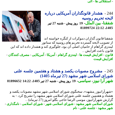
تقلالی ها
-
الی
2
هشدار قانونگذاران آمریکایی درباره
حه تحریم روسیه
نا
-
بین الملل
-
19 روز پیش - شنبه 27 تیر
81899724
1405
نا قانون گذاران دموکرات از کنگره خواسته اند
تصویب لایحه گسترده تحریم های روسیه که سناتور
دزی گراهام از حامیان اصلی آن بود، جلوگیری کند و هشدار داده اند که این
ون باعث افزایش ...
ون
-
افزایش قیمت ها
-
لیندزی گراهام
-
آمریکا
-
آمریکایی
-
مصرف کنندگان
-
ایش قیمت
2
مشروح مصوبات یکصد و هشتاد و هفتمین جلسه علنی
ی اسلامی شهر مشهد (27 تیرماه 1405)
 آرا نیوز
-
سیاسی
-
19 روز پیش - شنبه 27 تیر 1405، 14:22
81896652
رآرانیوز_مشهد»، سخنگوی شورای اسلامی شهر مشهد مصوبات یکصد و
اد و هفتمین جلسه علنی شورای اسلامی شهر مشهد را تشریح کرد. - به
ش شهرآرانیوز، موسی الرضا حاجی بگلو امروز (27 تیرماه) ...
ای اسلامی شهر مشهد
-
شورای اسلامی شهر
-
شورای اسلامی
-
نامگذاری
-
 مشهد
-
جلسه علنی
-
نام