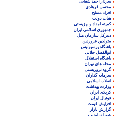
ردار احمد شفایی
حسن فرهادی
فراد مسلح
یات دولت
میته امداد و بهزیستی
مهوری اسلامی ایران
بیرکل سازمان ملل
تولدین فروردین
اشگاه پرسپولیس
بوالفضل جلالی
اشگاه استقلال
حله های تهران
روه تروریستی
رمایه گذاران
نقلاب اسلامی
زارت بهداشت
ربلای ایران
وتبال ایران
فزایش قیمت
زارش بازار
ورای امنیت