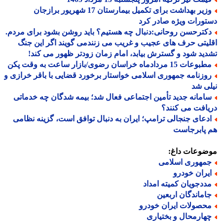
وزیر بهداشت برای تکمیل بیمارستان 17 شهریور برازجان
ورات ویژه صادر کرد
کترحسن روحانی:دنبال چه هستیم؟ باید روشن بشود برای مردم.
یتی حرف های عجیب و غریب می زنندمی گویند اگر این جنگ
ید شود و گسترش بیابد، امام زمان زودتر ظهور می کند!
عات 15 مردادماه خراسان رضوی/بازار ساعت به وقت پکن
وزنامه جمهوری اسلامی خواستار برخورد قضایی با باقر خرازی و
ی شد
امانه جدید تأمین اجتماعی فعال شد؛ بیمه شدگان چه خدماتی
افت می کنند؟
دعای جنجالی ترامپ؛ ایران به دنبال توافق است، گزینه نظامی
 پابرجاست
ضوعات داغ:
مهوری اسلامی
یران خودرو
ددجویان کمیته امداد
اماندگان اربعین
حصولات ایران خودرو
هارمحال و بختیاری