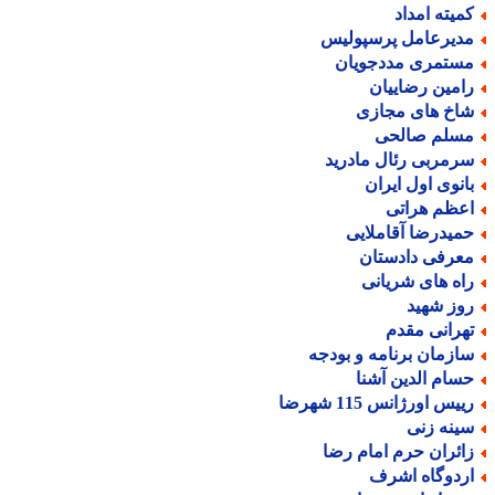
میته امداد
دیرعامل پرسپولیس
ستمری مددجویان
امین رضاییان
اخ های مجازی
سلم صالحی
رمربی رئال مادرید
انوی اول ایران
عظم هراتی
میدرضا آقاملایی
عرفی دادستان
اه های شریانی
وز شهید
هرانی مقدم
ازمان برنامه و بودجه
سام الدین آشنا
یس اورژانس 115 شهرضا
ینه زنی
ائران حرم امام رضا
ردوگاه اشرف