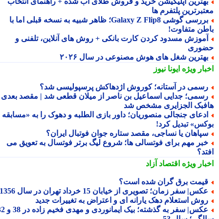
هترین اپلیکیشن خرید و فروش طلای آب شده + راهنمای انتخاب
تبرترین پلتفرم ها
بررسی گوشی Galaxy Z Flip8؛ ظاهر شبیه به نسخه قبلی اما با
طن متفاوت!
موزش مسدود کردن کارت بانکی + روش های آنلاین، تلفنی و
وری
هترین شغل های هوش مصنوعی در سال ۲۰۲۶
بار ویژه
ایونا نیوز
سمی در آستانه؛ کوروش اژدهاکش پرسپولیسی شد؟
سمی؛ جدایی اسماعیل بن ناصر از میلان قطعی شد | مقصد بعدی
فبک الجزایری مشخص شد
دعای جنجالی منصوریان؛ داور بازی الطلبه و دهوک را به «مسابقه
کس» تبدیل کرد!
پاهان یا نساجی، مقصد ستاره جوان فوتبال ایران؟
بر مهم برای فوتسالی ها؛ شروع لیگ برتر فوتسال به تعویق می
تد؟
بار ویژه
اقتصاد آزاد
یمت برق گران شده است؟
کس| سفر زمان؛ تصویری از خیابان 15 خرداد تهران در سال 1356
وش استعلام دهک یارانه ای و اعتراض به تغییرات جدید
عکس| سفر به گذشته؛ بیک ایمانوردی و مهدی فخیم زاده در 38 و 32
لگی؛ سال 53