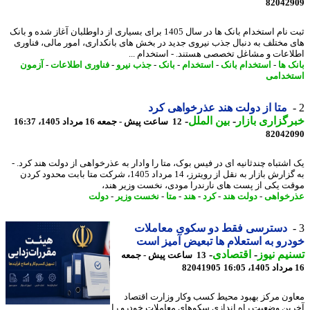
82042
ثبت نام استخدام بانک ها در سال 1405 برای بسیاری از داوطلبان آغاز شده و بانک
 مختلف به دنبال جذب نیروی جدید در بخش های بانکداری، امور مالی، فناوری
اعات و مشاغل تخصصی هستند. - استخدام ...
ک ها
-
استخدام بانک
-
استخدام
-
بانک
-
جذب نیرو
-
فناوری اطلاعات
-
آزمون
خدامی
متا از دولت هند عذرخواهی کرد
گزاری بازار
-
بین الملل
-
12 ساعت پیش - جمعه 16 مرداد 1405، 16:37
82042
اشتباه چندثانیه ای در فیس بوک، متا را وادار به عذرخواهی از دولت هند کرد. -
به گزارش بازار به نقل از رویترز، 14 مرداد 1405، شرکت متا بابت محدود کردن
ت یکی از پست های نارندرا مودی، نخست وزیر هند،
خواهی
-
دولت هند
-
کرد
-
هند
-
متا
-
نخست وزیر
-
دولت
دسترسی فقط دو سکوی معاملات
رو به استعلام ها تبعیض آمیز است
یم نیوز
-
اقتصادی
-
13 ساعت پیش - جمعه
82041905
ون مرکز بهبود محیط کسب وکار وزارت اقتصاد
ین وضعیت راه اندازی سکوهای معاملات خودرو را