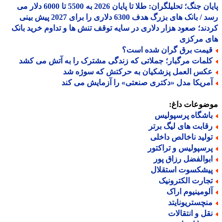
پایان جنگ؛ تحلیلگران: طلا تا پایان 2026 به 5500 تا 6000 دلار می
رسد / بانک های بزرگ هدف 6300 دلاری را برای 2027 پیش بینی
ند؛ صعود هزار دلاری در سایه توقف تنش ها و تداوم خرید بانک
ی مرکزی
یمت برق گران شده است؟
لمات مرگبار؛ جملاتی که زندگی مشترک را به آتش می کشد
کس العمل پزشکیان به حرکتش که سوژه شد
مریکا مدل «دکتری صنعتی» را آزمایش می کند
ضوعات داغ:
اشگاه پرسپولیس
قابت های لیگ برتر
ولید ناخالص داخلی
رسپولیس و تراکتور
بوالفضل رزاق پور
یشکسوت استقلال
جارت الکترونیک
لومینیوم اراک
نچستریونایتد
قل و انتقالات