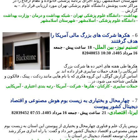
ستان اسلامشهر، روند اجرای برنامه پزشکی خانواده و نظام ارجاع را در
کز تحت پوشش دانشگاه علوم پزشکی تهران مورد ارزیابی قرار داد. - به
رش ...
اشت
-
دانشگاه علوم پزشکی تهران
-
شبکه بهداشت و درمان
-
وزارت بهداشت
نشگاه علوم پزشکی
-
اسلامشهر
-
شهرستان اسلامشهر
هکرها شرکت های بزرگ مالی آمریکا را
 گرفتنند
یم نیوز
-
بین الملل
-
18 ساعت پیش - جمعه
82040053
ها طی هفته های اخیر ده ها شرکت بزرگ
یکایی را هدف حملات سایبری قرار داده اند. بر
س گزارش گوگل، این گروه هکری که با نام هایی مانند ردکت ، پینک ، فالکون و
کس شناخته می شود، در ...
ات سایبری
-
کارکنان
-
هکرها
-
شرکت
-
آمریکا
-
رتبه بندی اعتباری
-
آمریکایی
چهارمحال و بختیاری به زیست بوم هوش مصنوعی و اقتصاد
یتال کشور پیوست
ا
-
اقتصادی
-
21 ساعت پیش - جمعه 16 مرداد 1405، 07:55
82039452
س پارک علم و فناوری چهارمحال و بختیاری از پیوستن این استان به زیست بوم
 مصنوعی و اقتصاد دیجیتال کشور خبر داد و گفت: با راه اندازی مرکز رشد
رک توسعه اقتصاد دیجیتال در استان با ...