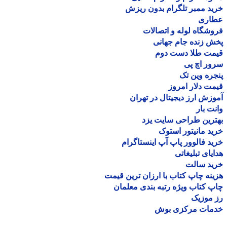
د ممبر تلگرام بدون ریزش
اری
شگاه لوله و اتصالات
 زنده جام جهانی
مت طلا دست دوم
ر اچ پی
ره وین تک
ت دلار امروز
زش ارز دیجیتال در تهران
ت بار
رین طراحی سایت یزد
د مانیتور استوک
د فالوور پاپ آپ اینستاگرام
یای تبلیغاتی
ید سالت
نه چاپ کتاب با ارزان ترین قیمت
 کتاب ویژه رتبه بندی معلمان
موزیک
مات مرکزی بوش