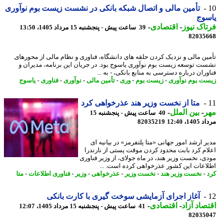
تأمین مالی و اتصال شبکه بانکی در نشست زیست بوم نوآوری
سوج
اک نیوز
-
اقتصادی
-
39 ساعت پیش - پنجشنبه 15 مرداد 1405، 13:50
82035
ین مالی و نزدیک کردن حلقه های دانشگاه، فناوری و نظام مالی از محورهای
ت توسعه زیست بوم نوآوری یاسوج بود. در جریان این برنامه، مدیران و
ران درباره دسترسی به منابع بانکی، - به ...
ت بوم نوآوری
-
زیست بوم
-
وری
-
تأمین مالی
-
نوآوری
-
فناوری
-
یاسوج
متا از نخست وزیر هند عذرخواهی کرد
ر
-
بین الملل
-
40 ساعت پیش - پنجشنبه 15
1، 12:40
82035219
ر ارشد امور جهانی «متا پلتفرمز» در بیانیه ای
ام کرد بابت محدود کردن موقت پستی از نارندرا
ی، نخست وزیر هند، در ماه جولای، از وزیر فناوری
اعات این کشور عذرخواهی کرده است. ...
-
نخست وزیر هند
-
نخست وزیر
-
عذرخواهی
-
وزیر
-
فناوری اطلاعات
-
متا
آغاز اجرای آزمایشی سوخت گیری با کارت بانکی
صاد آزاد
-
اقتصادی
-
41 ساعت پیش - پنجشنبه 15 مرداد 1405، 12:07
82035