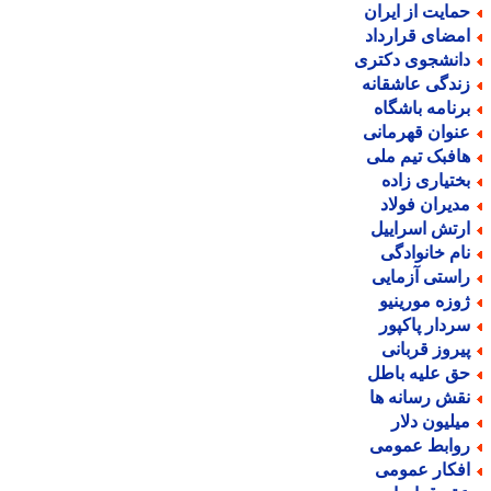
مایت از ایران
مضای قرارداد
انشجوی دکتری
ندگی عاشقانه
رنامه باشگاه
نوان قهرمانی
افبک تیم ملی
ختیاری زاده
دیران فولاد
رتش اسراییل
ام خانوادگی
استی آزمایی
وزه مورینیو
ردار پاکپور
یروز قربانی
ق علیه باطل
قش رسانه ها
یلیون دلار
وابط عمومی
فکار عمومی