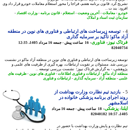
یح کرد. قانون برنامه هفتم، فراجا را محور استعلام معاملات خودرو قرار داد وی
د: بند ت ...
رو
-
معاملات
-
آخرین وضعیت
-
استعلام
-
قانون برنامه
-
وزارت اقتصاد
-
مان ثبت اسناد و املاک
توسعه زیرساخت های ارتباطی و فناوری های نوین در منطقه
د ماکو؛ تأکید بر سرمایه گذاری
اک نیوز
-
فناوری
-
16 ساعت پیش - جمعه 16 مرداد 1405، 12:35
82040
عه زیرساخت های ارتباطی و فناوری های نوین در منطقه آزاد ماکو در نشست
سی شد. مسئولان بر تقویت ارتباطات، بهره گیری از ظرفیت های علمی و
هشی، - به گزارش فرتاک نیوز؛ نشست بررسی توسعه ...
قه آزاد ماکو
-
ارتباطات و فناوری اطلاعات
-
فناوری های نوین
-
ظرفیت های
ی
-
منطقه آزاد
-
سرمایه گذاری
-
ارتباطات و فناوری
بازدید تیم نظارت وزارت بهداشت از
د اجرای برنامه پزشکی خانواده در
لامشهر
ا
-
پزشکی
-
18 ساعت پیش - جمعه 16 مرداد
82040182
1405
 نظارت و پایش وزارت بهداشت با حضور در