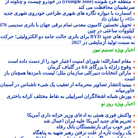
منطقه خرد شونده (crumple zone) در خودرو چیست و چگونه از
نشینان محافظت می کند
سمارت با دیواره نگاره های شهری طراحی خودروی شهری جدید
تحویل نخستین کامیون معدنی تمام برقی جهان با باتری سدیمی 676
لووات ساعتی در چین
پتنت های جدید BYD برای باتری حالت جامد دو الکترولیتی؛ حرکت
سمت تولید آزمایشی در 2027
بار ویژه
تسنیم نیوز
قام انصارالله: شورای امنیت اعتبار خود را از دست داده است
قوع زلزله با بزرگای 4.6 در گلباف کرمان
اراتن انتخابات دبیرکلی سازمان ملل؛ لیست نامزدها همچنان باز
ت
بینید|انتشار تصاویر محرمانه از تعقیب یک شیء ناشناس در آسمان
ورمیانه
ورش شبانه اشغالگران اسراییلی به نقاط مختلف کرانه باختری
بار ویژه
روز نو
اکنش فوری همتی به ادعای وزیر خزانه داری آمریکا
حریم های جدید آمریکا علیه ایران اعمال شد
بر خوب برای بازنشستگان بانک رفاه
ک روایت تازه از علت نرفتن رهبر شهید به پناهگاه