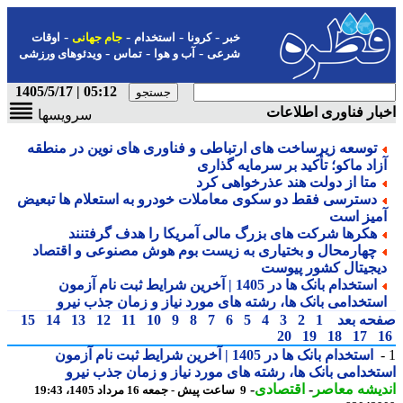
-
-
-
-
خبر
کرونا
استخدام
جام جهانی
اوقات
-
-
-
شرعی
آب و هوا
تماس
ویدئوهای ورزشی
05:12 | 1405/5/17
ار فناوری اطلاعات
سرویسها
توسعه زیرساخت های ارتباطی و فناوری های نوین در منطقه
زاد ماکو؛ تأکید بر سرمایه گذاری
متا از دولت هند عذرخواهی کرد
دسترسی فقط دو سکوی معاملات خودرو به استعلام ها تبعیض
میز است
هکرها شرکت های بزرگ مالی آمریکا را هدف گرفتنند
چهارمحال و بختیاری به زیست بوم هوش مصنوعی و اقتصاد
یجیتال کشور پیوست
استخدام بانک ها در 1405 | آخرین شرایط ثبت نام آزمون
ستخدامی بانک ها، رشته های مورد نیاز و زمان جذب نیرو
حه بعد
1
2
3
4
5
6
7
8
9
10
11
12
13
14
15
20
19
18
17
استخدام بانک ها در 1405 | آخرین شرایط ثبت نام آزمون
خدامی بانک ها، رشته های مورد نیاز و زمان جذب نیرو
یشه معاصر
-
اقتصادی
-
9 ساعت پیش - جمعه 16 مرداد 1405، 19:43