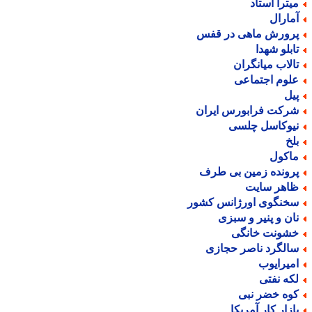
یترا استاد
مارال
رورش ماهی در قفس
ابلو شهدا
الاب میانگران
لوم اجتماعی
یل
رکت فرابورس ایران
یوکاسل چلسی
لخ
اکول
رونده زمین بی طرف
اهر سایت
خنگوی اورژانس کشور
ان و پنیر و سبزی
شونت خانگی
الگرد ناصر حجازی
میرایوب
که نفتی
وه خضر نبی
ازار کار آمریکا