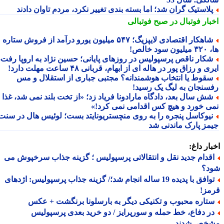
لاستیک گران شد؛ اما بسته بندی تغییر نکرد، مردم تاوان دادند
بار فوتبال در صبح فوتبالی
شاهکار اقتصادی لایپزیگ؛ ۵۴۷ میلیون یورو درآمد از فروش ستاره
سود خالص!
کار ناقص پرسپولیس در روزهای پایانی؛ حسین نژاد به اروپا رفت،
ی و رزاق پور در هاله ای از ابهام، قربانی ۴۸ ساعت مهلت دارد!
قوط یا انتخاب هوشمندانه؟ مجتبی جباری از استقلال و مس
سنجان به لیگ یک رسید!
ش سال بعد، دادگاه مارادونا فریاد زد؛ «از تخت بلند نمی شد، غذا
ی خورد و هیچ کس اقدامی نمی کرد!»
یوکاسل پنجره را به روی منچستریونایتد بست؛ لوئیس هال در سنت
مز پارک ماندنی شد
ار داغ:
قدام جدید نقل و انتقالاتی پرسپولیس ؛ گزینه جذاب سرخپوش می
د؟
توافق با پدیده 19 ساله انجام شد؛/ گزینه جذاب پرسپولیس: اژدهای
مز!
تاره محبوب و تکنیکی دیگر به بارسلونا برنگشت + عکس
ر دفاع، خط حمله و سورپرایز / دو خرید بعدی پرسپولیس
خص شدند