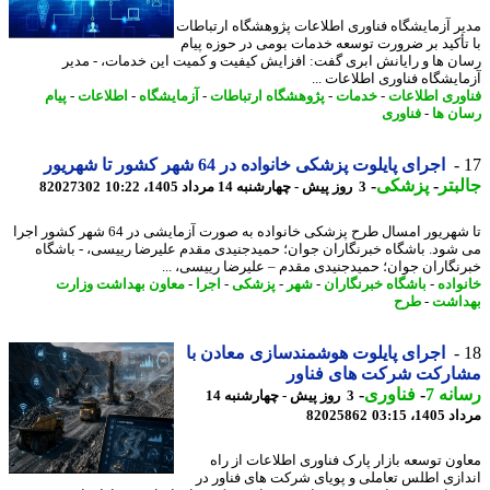
ر آزمایشگاه فناوری اطلاعات پژوهشگاه ارتباطات
تأکید بر ضرورت توسعه خدمات بومی در حوزه پیام
ن ها و رایانش ابری گفت: افزایش کیفیت و کمیت این خدمات، - مدیر
ایشگاه فناوری اطلاعات ...
وری اطلاعات
-
خدمات
-
پژوهشگاه ارتباطات
-
آزمایشگاه
-
اطلاعات
-
پیام
ن ها
-
فناوری
اجرای پایلوت پزشکی خانواده در 64 شهر کشور تا شهریور
بتر
-
پزشکی
-
3 روز پیش - چهارشنبه 14 مرداد 1405، 10:22
82027302
تا شهریور امسال طرح پزشکی خانواده به صورت آزمایشی در 64 شهر کشور اجرا
شود. باشگاه خبرنگاران جوان؛ حمیدجنیدی مقدم علیرضا رییسی، - باشگاه
نگاران جوان؛ حمیدجنیدی مقدم – علیرضا رییسی، ...
واده
-
باشگاه خبرنگاران
-
شهر
-
پزشکی
-
اجرا
-
معاون بهداشت وزارت
اشت
-
طرح
اجرای پایلوت هوشمندسازی معادن با
ارکت شرکت های فناور
نه 7
-
فناوری
-
3 روز پیش - چهارشنبه 14
1، 03:15
82025862
ون توسعه بازار پارک فناوری اطلاعات از راه
ازی اطلس تعاملی و پویای شرکت های فناور در