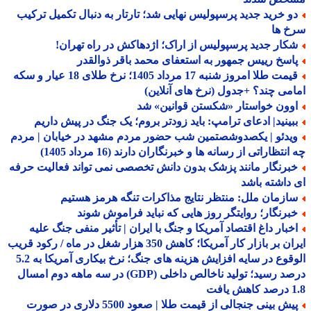
و خرید جدید پرسپولیس نهایی شد؛ تارتار به دنبال تکمیل ترکیب
خ ها
کار جدید پرسپولیس از اراک؛ اژدهاکش در راه تهران!
اسخ رییس جمهور به استعفای محمد باقر ذوالقدر
قیمت طلا امروز شنبه 17 مرداد 1405؛ نرخ طلای 18 عیار و سکه
می چند؟ +جدول (نرخ های آنلاین)
وون خواستار «شکستن قوانین» شد
بینید| ادعای ترامپ: باید زودتر بروم؛ یک جنگ در پیش داریم
یدئو | یکصدوشصتمین شب حضور مردم مشهد در خیابان | مردم
نتظاراتی از رسانه ها و خبرنگاران دارند (16 مرداد 1405)
برنگار مانند پزشک بدون دانش تخصصی نمی تواند فعالیت حرفه
داشته باشد
ازمان ملل: منتظر نتایج مذاکرات تنگه هرمز هستیم
برنگار؛ روایتگر روز هایی که نباید فراموش شوند
خبار داغ اقتصاد آمریکا و جنگ با ایران | تأثیر منفی جنگ علیه
ایران بر بازار کار آمریکا؛ کاهش 350 هزار شغل در ماه / رکود قریب
الوقوع در سایه افزایش هزینه های جنگ؛ نرخ بیکاری آمریکا به 5.2
درصد رسید؛ تولید ناخالص داخلی (GDP) در سه ماهه دوم امسال
افت
پیش بینی جنجالی از قیمت طلا | صعود 5500 دلاری در صورت