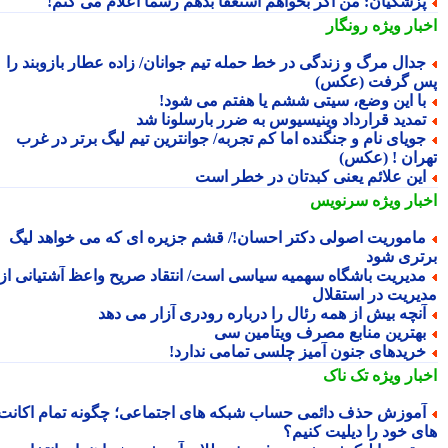
زشکیان: من اگر بخواهم استعفا بدهم رسما اعلام می کنم!
بار ویژه
رونگار
دال مرگ و زندگی در خط حمله تیم جوانان/ زاده عطار بازوبند را
 گرفت (عکس)
ا این وضع، سیتی ششم یا هفتم می شود!
مدید قرارداد وینیسیوس به ضرر بارسلونا شد
ویای نام و جنگنده اما کم تجربه/ جوانترین تیم لیگ برتر در غرب
ران ! (عکس)
ین علائم یعنی کبدتان در خطر است
بار ویژه
سرنویس
اموریت اصولی دکتر احسان!/ قشم جزیره ای که می خواهد لیگ
تری شود
دیریت باشگاه سهمیه سیاسی است/ انتقاد صریح واعظ آشتیانی از
یریت در استقلال
نچه بیش از همه رئال را درباره رودری آزار می دهد
هترین منابع مصرف ویتامین سی
ریدهای جنون آمیز چلسی تمامی ندارد!
بار ویژه
تک ناک
موزش حذف دائمی حساب شبکه های اجتماعی؛ چگونه تمام اکانت
ی خود را دیلیت کنیم؟