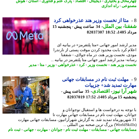
رمحال و بختیاری
-
دیجیتال
-
اقتصاد
-
پارک علم و فناوری
-
استان
-
هوش
نوعی
-
راه اندازی
متا از نخست وزیر هند عذرخواهی کرد
نا
-
بین الملل
-
34 ساعت پیش - پنجشنبه 15
1، 18:52
82037307
ر ارشد امور جهانی «متا پلتفرمز» در بیانیه ای
ام کرد بابت محدود کردن موقت پستی از نارندرا
ی، نخست وزیر هند، در ماه جولای، - شفقنا
ه- مدیر ارشد امور جهانی متا پلتفرمز در بیانیه ...
ت وزیر هند
-
نخست وزیر
-
کرد
-
عذرخواهی
-
وزیر
-
متا
-
مدیر
مهلت ثبت نام در مسابقات جهانی
رت تمدید شد+ جزییات
 آرا نیوز
-
اقتصادی
-
35 ساعت پیش -
 مرداد 1405، 17:52
82037019
توجه به درخواست ها و استقبال نوجوانان و
نان، مهلت ثبت نام در مسابقات جهانی مهارت تا
3 شهریورماه تمدید شد. به گزارش شهرآرانیوز، مسابقات جهانی مهارت
بقات جهانی
-
مسابقات
-
مهلت ثبت نام
-
جوانان
-
مهارت
-
جهانی
-
ثبت نام