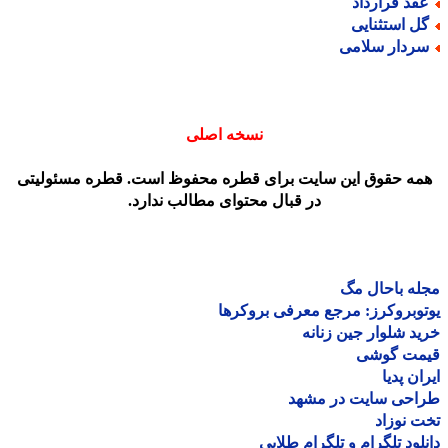
قد قرارداد
ل استثنایی
ردار سلامی
نسخه اصلی
مه حقوق این سایت برای قطره محفوظ است. قطره مسئولیتی
در قبال محتوای مطالب ندارد.
ه باحال مگ
وبروکرز: مرجع معرفی بروکرها
د شلوار جین زنانه
مت گوشی
ان پدیا
احی سایت در مشهد
 نوزاد
لود تلگرام و تلگرام طلایی