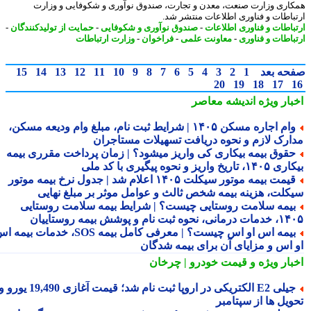
اری وزارت صنعت، معدن و تجارت، صندوق نوآوری و شکوفایی و وزارت
باطات و فناوری اطلاعات منتشر شد.
باطات و فناوری اطلاعات
-
صندوق نوآوری و شکوفایی
-
حمایت از تولیدکنندگان
-
باطات و فناوری
-
معاونت علمی
-
فراخوان
-
وزارت ارتباطات
حه بعد
1
2
3
4
5
6
7
8
9
10
11
12
13
14
15
20
19
18
17
بار ویژه
اندیشه معاصر
وام اجاره مسکن ۱۴۰۵ | شرایط ثبت نام، مبلغ وام ودیعه مسکن،
ارک لازم و نحوه دریافت تسهیلات مستاجران
قوق بیمه بیکاری کی واریز میشود؟ | زمان پرداخت مقرری بیمه
تاریخ واریز و نحوه پیگیری با کد ملی
قیمت بیمه موتور سیکلت ۱۴۰۵ اعلام شد | جدول نرخ بیمه موتور
کلت، هزینه بیمه شخص ثالث و عوامل موثر بر مبلغ نهایی
یمه سلامت روستایی چیست؟ | شرایط بیمه سلامت روستایی
نحوه ثبت نام و پوشش بیمه روستاییان
بیمه اس او اس چیست؟ | معرفی کامل بیمه SOS، خدمات بیمه اس
 اس و مزایای آن برای بیمه شدگان
بار ویژه
و قیمت خودرو | چرخان
جیلی E2 الکتریکی در اروپا ثبت نام شد؛ قیمت آغازی 19,490 یورو و
ویل ها از سپتامبر