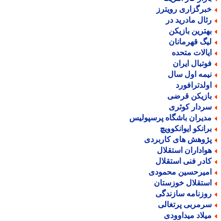
برگزاری رویترز
ئال مادرید در
هترین بازیکن
یگ قهرمانان
یالات متحده
وتبال ایران
یمه اول سال
ولدترافورد
ازیکن قرضی
ردار کوثری
دیران باشگاه پرسپولیس
رانکو ایوانکوویچ
ژوهش های کاربردی
واداران استقلال
ادر فنی استقلال
میرحسین محمودی
ستقلال خوزستان
وزنامه سازندگی
رمربی پرتغالی
یلاد میداوودی