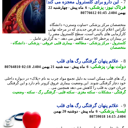
این دارو برای کلسترول معجزه می کند!
اک نیوز
-
پزشکی
-
6 ماه پیش - چهارشنبه 22
، 01:45
80776612
صصان مرکز پزشکی «ساوت وسترن» دانشگاه
اس اعلام کردند قرص جدیدی که در مرحله نهایی
آزمایی های بالینی است، سطح کلسترول مضر را
 پرخطر 60 درصد کاهش می دهد. - به گزارش عامل ...
ترول
-
مرکز پزشکی
-
مطالعه
-
بیماری قلبی عروقی
-
پزشکی
-
دانشگاه
-
صصان
علائم پنهان گرفتگی رگ های قلب
ت بهار
-
پزشکی
-
6 ماه پیش - سه شنبه 21 بهمن 1404، 02:18
80764810
های قلب ممکن است به دلیل تجمع مواد چرب به نام «پلاک» در دیواره داخلی
 دچار گرفتگی شوند. این وضعیت بیماری عروق کرونر نام دارد و این گرفتگی
ان خون به قلب را کاهش می دهد همچنین می ...
تگی
-
مشکلات
-
سکته مغزی
-
سکته قلبی
-
گرفتگی رگ
-
سکته
-
وضعیت
علائم پنهان گرفتگی رگ های قلب
نا
-
پزشکی
-
6 ماه پیش - دوشنبه 20 بهمن
80759018
1404