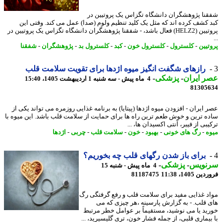
نا پژوهشگران دانشگاه تگزاس یک پروتیین در
 کشف کرده اند که مثل یک کلید تنظیم ولوم (صدا) عمل می کند. وقتی این
پروتیین (HELZ2) فعال باشد، - شفقنا پژوهشگران دانشگاه تگزاس یک پروتیین در
تیین
-
کلسترول
-
کلسترول خون
-
کبد
-
کلسترول بد
-
پژوهشگران
-
شفقنا
رازهای شگفت انگیز میوه اژدها برای تقویت سلامت قلب
 ایران
-
پزشکی
-
4 ماه پیش - سه شنبه 1 اردیبهشت 1405، 15:40
81305
 ایران - افزودن میوه اژدها (پیتایا) به برنامه غذایی روزمره می تواند یکی از
ه ترین و خوش طعم ترین راه ها برای حمایت از سلامت قلب باشد. این میوه با
بی از فیبر، آنتی اکسیدان ها، ...
ه
-
رگ های خونی
-
بهبود
-
خون
-
سلامت قلب
-
چربی
-
اژدها
برای باز شدن رگهای قلب چه بخوریم؟
نویس
-
پزشکی
-
4 ماه پیش - شنبه 15
 1405، 11:38
81187475
د غذایی مفید برای سلامت قلب و رفع گرفتگی رگ
 قلب. - به گزارش پارسینه ،هر چیزی که می
ید یا می نوشید، مستقیماً بر عوامل خطر مرتبط
بیماری قلبی، از جمله فشار خون، تری گلیسیرید، ...