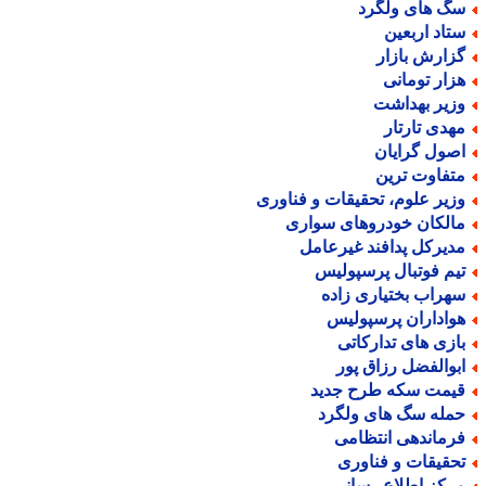
گ های ولگرد
تاد اربعین
زارش بازار
زار تومانی
زیر بهداشت
هدی تارتار
صول گرایان
تفاوت ترین
زیر علوم، تحقیقات و فناوری
الکان خودروهای سواری
دیرکل پدافند غیرعامل
یم فوتبال پرسپولیس
هراب بختیاری زاده
واداران پرسپولیس
ازی های تدارکاتی
بوالفضل رزاق پور
یمت سکه طرح جدید
مله سگ های ولگرد
رماندهی انتظامی
حقیقات و فناوری
رکز اطلاع رسانی