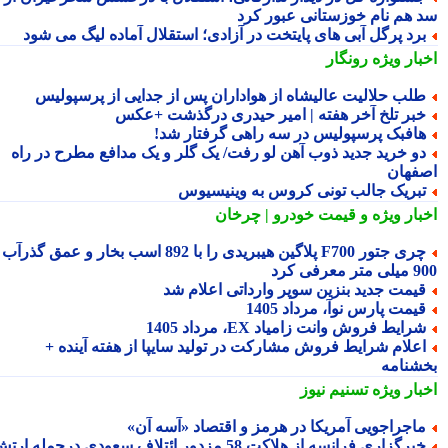
 هم نام خوزستانی عبور کرد
رد پرگل آبی های پایتخت در آزادی؛ استقلال آماده لیگ می شود
بار ویژه
رونگار
لب حلالیت عالیشاه از هواداران پس از جدایی از پرسپولیس
بر تلخ آخر هفته | امیر حیدری درگذشت +عکس
افبک پرسپولیس در سه راهی گرفتار شد!
و خرید جدید ذوب آهن لو رفت/ یک گلر و یک مدافع مطرح در راه
فهان
بریک جالب تونی کروس به وینیسیوس
بار ویژه
و قیمت خودرو | چرخان
چری جتور F700 پلاگین هیبریدی را با 892 اسب بخار و عمق گذرآب
 معرفی کرد
یمت جدید بنزین سوپر وارداتی اعلام شد
یمت پارس نوآ، مرداد 1405
رایط فروش وانت زامیاد EX، مرداد 1405
علام شرایط فروش مشارکت در تولید سایپا از هفته آینده +
شنامه
بار ویژه
تسنیم نیوز
اجراجویی آمریکا در هرمز و اقتصاد «آسه آن»
خبرگزاری فرانسه از هلاکت 58 مزدور ائتلاف سعودی درحمله ارتش