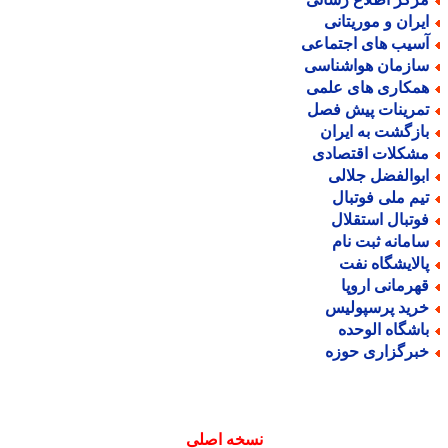
یران و موریتانی
سیب های اجتماعی
ازمان هواشناسی
مکاری های علمی
مرینات پیش فصل
ازگشت به ایران
شکلات اقتصادی
بوالفضل جلالی
یم ملی فوتبال
وتبال استقلال
امانه ثبت نام
الایشگاه نفت
هرمانی اروپا
رید پرسپولیس
اشگاه الوحده
برگزاری حوزه
نسخه اصلی