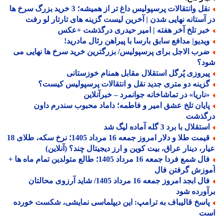
نقل وانتقالات پرسپولیس داغ تر از همیشه؛ 3 خرید بزرگ سرخ ها
آستانه نهایی شدن | آخرین لیست گزینه های تارتار لو رفت
بر تلخ آخر هفته | امیر حیدری درگذشت +عکس
یدیو| مدافع سابق بارسا با پیراهن رئال مادرید!
رب الاجل برای پرسپولیس/ بزرگترین خرید سرخ ها نهایی می
د؟
یروزی پُرگل استقلال مقابل همنام خوزستانی
زینه دو متری جدید نقل و انتقالات پرسپولیس کیست؟
ناریا» در تماشاخانه جوانمرد – خبرآنلاین
ایان تلخ عشق امیر و فاطمه؛ داماد محبوب سندرم داون
گذشت
تقلال با برد 3 گله آماده لیگ شد
قیمت طلا و دلار امروز جمعه 16 مرداد 1405؛ نرخ سکه، طلای 18
ر، دینار عراق، بیت کوین و ارز دیجیتال چند؟ (آنلاین)
فال شمع فردا جمعه 16 مرداد 1405؛ طالع متولدین تمام ماه ها +
وزش گرفتن فال
فال ابجد امروز جمعه 16 مرداد 1405/ شاید آرزوی محالتان
ورده شود
اسخ قالیباف به ترامپ: این دیپلماسی نمایشی، شکست خورده
ت