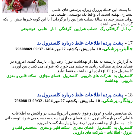
 پشت این جملهٔ پرزرق وبرق، پرسش های علمی
اری نهفته است. آیا واقعاً یک نوشیدنی طبیعی می
ند مسیر چند ده سالهٔ تصلب شرایین را برگرداند؟ یا این گونه خبرها بیش از آنکه
رش علمی باشند،
نار
-
گرفتگی رگ
-
تصلب شرایین
-
گرفتگی
-
انار
-
علمی
-
نوشیدنی
پشت پرده اطلاعات غلط درباره کلسترول بد
بتر
-
پزشکی
-
10 ماه پیش - یکشنبه 27 مهر 1404، 09:37
79608869
گزارش پارسینه به نقل از بهداشت نیوز ؛ رضا روان پارسا، گفت: امروزه در
ی مجازی مطالب زیادی به چشم می خورد که عنوان می کنند پایین آوردن
LDL) فایده ای نداشته و فقط تبلیغ ...
ترول بد
-
شرکت های دارویی
-
کلسترول
-
فضای مجازی
-
سکته قلبی و مغزی
-
ویی
-
بهداشت
پشت پرده اطلاعات غلط درباره کلسترول بد
گار
-
پزشکی
-
10 ماه پیش - یکشنبه 27 مهر 1404، 09:32
79608813
متخصص قلب و عروق و فوق تخصص آنژیوپلاستی، در واکنش به اطلاعات
ی که درباره کلسترول بد در فضای مجازی دست به دست می شود، توضیحاتی
 - به نقل از بهداشت نیوز ؛ رضا روان پارسا، گفت: امروزه ...
ترول بد
-
کلسترول
-
فضای مجازی
-
سکته قلبی و مغزی
-
متخصص قلب و
ق
-
اطلاعات
-
شرکت های دارویی