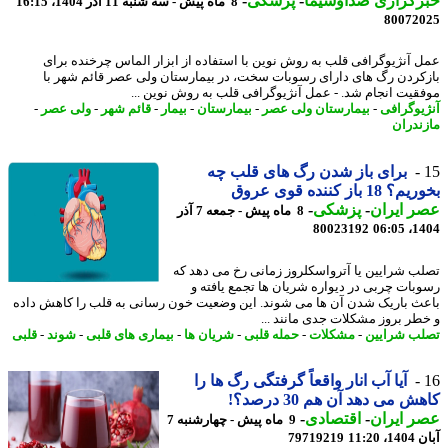
رگزاری صداوسیما
-
پزشکی
-
8 ماه پیش - سه شنبه 11 آذر 1404، 16:15
80072
 آنژیوگرافی قلب به روش نوین با استفاده از ابزار الماس چرخنده برای
کردن رگ های دارای رسوبات سخت، در بیمارستان ولی عصر قائم شهر با
قیت انجام شد. - عمل آنژیوگرافی قلب به روش نوین ...
یوگرافی
-
بیمارستان ولی عصر
-
بیمارستان
-
بیمار
-
قائم شهر
-
ولی عصر
-
ندران
برای باز شدن رگ های قلب چه
18 باز کننده قوی عروق
 ایران
-
پزشکی
-
8 ماه پیش - جمعه 7 آذر
80023192
1404
ب شرایین یا آترواسکلروز زمانی رخ می دهد که
بات چربی در دیواره شریان ها تجمع یافته و
ث باریک شدن آن ها می شوند. این وضعیت خون رسانی به قلب را کاهش داده
طر بروز مشکلات جدی مانند ...
ب شرایین
-
مشکلات
-
حمله قلبی
-
شریان ها
-
بیماری های قلبی
-
شوند
-
قلبی
آیا آب انار واقعاً گرفتگی رگ ها را
 می دهد آن هم 30 درصد؟!
 ایران
-
اقتصادی
-
9 ماه پیش - چهارشنبه 7
11:20
79719219