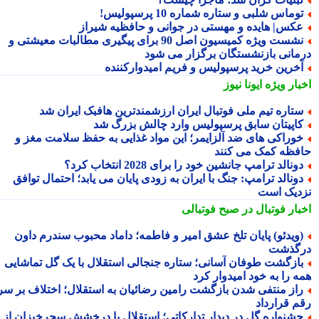
وماس شلبی و ستاره شماره 10 پرسپولیس!
کس| هایده و مهستی در جوانی و حافظیه شیراز
نشست ویژه کمیسیون اصل 90 برای پیگیری مطالبات معیشتی و
مانی بازنشستگان برگزار می شود
خرین خرید پرسپولیس و فریم امیدوارکننده
بار ویژه
ایونا نیوز
تاره تیم ملی فوتبال ایران ارزشمندترین هافبک ایران شد
اپیتان سابق پرسپولیس وارد چالش بزرگ شد
وراکی های ضد آلزایمر؛ این مواد غذایی به حفظ سلامت مغز و
فظه کمک می کنند
ونالد ترامپ جانشین خود را برای 2028 انتخاب کرد؟
ونالد ترامپ: جنگ با ایران به زودی پایان می یابد؛ احتمال توافق
دیک است
بار فوتبال در صبح فوتبالی
ویدئو) پایان تلخ عشق امیر و فاطمه؛ داماد محبوب سندرم داون
گذشت
ازگشت طوفان آسانی؛ ستاره جنجالی استقلال با یک گل تماشایی
ه را به خود امیدوار کرد
از منتفی شدن بازگشت رامین رضائیان به استقلال؛ اختلاف بر سر
م قرارداد
شنواره گل در دیدار تدارکاتی؛ استقلال با درخشش سحرخیزان از