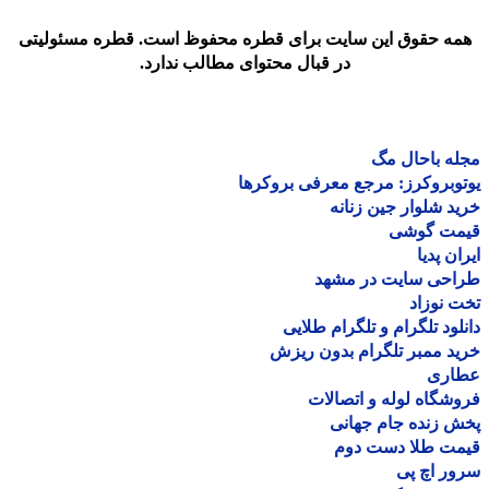
مه حقوق این سایت برای قطره محفوظ است. قطره مسئولیتی
در قبال محتوای مطالب ندارد.
ه باحال مگ
وبروکرز: مرجع معرفی بروکرها
د شلوار جین زنانه
مت گوشی
ان پدیا
احی سایت در مشهد
 نوزاد
لود تلگرام و تلگرام طلایی
د ممبر تلگرام بدون ریزش
اری
شگاه لوله و اتصالات
 زنده جام جهانی
مت طلا دست دوم
ر اچ پی