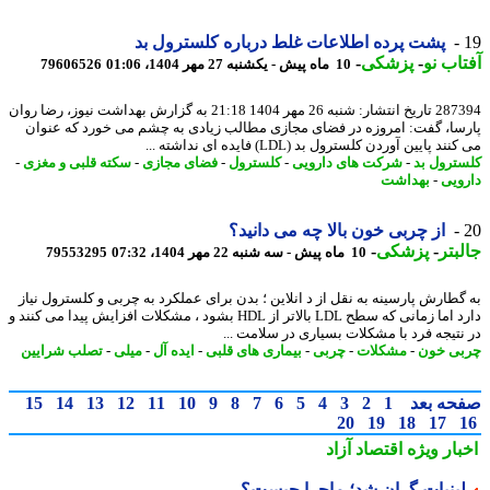
پشت پرده اطلاعات غلط درباره کلسترول بد
اب نو
-
پزشکی
-
10 ماه پیش - یکشنبه 27 مهر 1404، 01:06
79606526
287394 تاریخ انتشار: شنبه 26 مهر 1404 21:18 به گزارش بهداشت نیوز، رضا روان
سا، گفت: امروزه در فضای مجازی مطالب زیادی به چشم می خورد که عنوان
د پایین آوردن کلسترول بد (LDL) فایده ای نداشته ...
ترول بد
-
شرکت های دارویی
-
کلسترول
-
فضای مجازی
-
سکته قلبی و مغزی
-
ویی
-
بهداشت
از چربی خون بالا چه می دانید؟
بتر
-
پزشکی
-
10 ماه پیش - سه شنبه 22 مهر 1404، 07:32
79553295
گطارش پارسینه به نقل از د انلاین ؛ بدن برای عملکرد به چربی و کلسترول نیاز
دارد اما زمانی که سطح LDL بالاتر از HDL بشود ، مشکلات افزایش پیدا می کنند و
نتیجه فرد با مشکلات بسیاری در سلامت ...
ی خون
-
مشکلات
-
چربی
-
بیماری های قلبی
-
ایده آل
-
میلی
-
تصلب شرایین
حه بعد
1
2
3
4
5
6
7
8
9
10
11
12
13
14
15
20
19
18
17
بار ویژه
اقتصاد آزاد
بنیات گران شد؛ ماجرا چیست؟