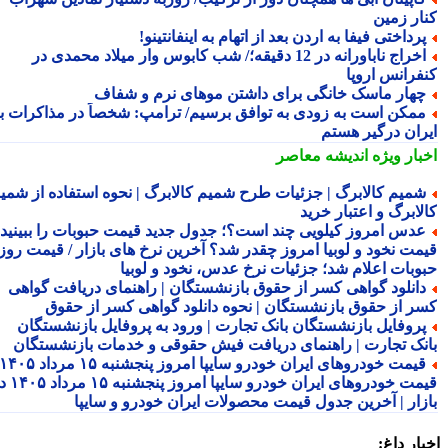
ار زمین
رداختی فیفا به اردن بعد از اتهام به اینفانتینو!
اخراج ناباورانه در 12 دقیقه؛/ شب کابوس وار میلاد محمدی در
فرانس اروپا
هار ماسک خانگی برای داشتن موهای نرم و شفاف
مکن است به زودی به توافق برسیم/ ترامپ: شخصاً در مذاکرات با
ران درگیر هستم
بار ویژه
اندیشه معاصر
میم کالابرگ | جزئیات طرح شمیم کالابرگ | نحوه استفاده از شمیم
لابرگ و اعتبار خرید
دس امروز کیلویی چند است؟؛ جدول جدید قیمت حبوبات را ببینید /
مت نخود و لوبیا امروز چقدر شد؟ آخرین نرخ های بازار / قیمت روز
وبات اعلام شد؛ جزئیات نرخ عدس، نخود و لوبیا
انلود گواهی کسر از حقوق بازنشستگان | راهنمای دریافت گواهی
ر از حقوق بازنشستگان | نحوه دانلود گواهی کسر از حقوق
روفایل بازنشستگان بانک تجارت | ورود به پروفایل بازنشستگان
نک تجارت | راهنمای دریافت فیش حقوقی و خدمات بازنشستگان
قیمت خودروهای ایران خودرو سایپا امروز پنجشنبه ۱۵ مرداد ۱۴۰۵ |
قیمت خودروهای ایران خودرو سایپا امروز پنجشنبه ۱۵ مرداد ۱۴۰۵ در
زار | آخرین جدول قیمت محصولات ایران خودرو و سایپا
ار داغ: