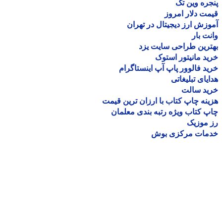
ره وین تک
ت دلار امروز
زش ارز دیجیتال در تهران
ت بار
رین طراحی سایت یزد
د مانیتور استوک
د فالوور پاپ آپ اینستاگرام
یای تبلیغاتی
ید سالت
نه چاپ کتاب با ارزان ترین قیمت
 کتاب ویژه رتبه بندی معلمان
موزیک
مات مرکزی بوش