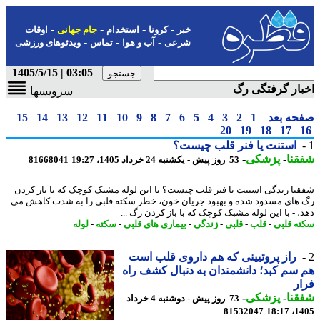
-
-
-
-
خبر
کرونا
استخدام
جام جهانی
اوقات
-
-
-
شرعی
آب و هوا
تماس
ویدئوهای ورزشی
03:05 | 1405/5/15
ار گرفتگی رگ
سرویسها
حه بعد
1
2
3
4
5
6
7
8
9
10
11
12
13
14
15
20
19
18
17
استنت یا فنر قلب چیست؟
نا
-
پزشکی
-
53 روز پیش - یکشنبه 24 خرداد 1405، 19:27
81668041
نا زندگی استنت یا فنر قلب چیست؟ با این لوله مشبک کوچک که با باز کردن
های مسدود شده و بهبود جریان خون، خطر سکته قلبی را به شدت کاهش می
، - با این لوله مشبک کوچک که با باز کردن رگ ...
ه قلبی
-
قلب
-
قلبی
-
زندگی
-
بیماری های قلبی
-
سکته
-
لوله
راز پروتیینی که هم داروی قلب است
سم کبد؛ دانشمندان به دنبال کشف راه
ر
نا
-
پزشکی
-
73 روز پیش - دوشنبه 4 خرداد
81532047
1405