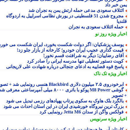
ن خبر داد
ئتلاف سعودی مدعی حمله ارتش یمن به نجران شد
مجروح شدن 51 فلسطینی در یورش نظامی اسراییل به اردوگاه
دیا
مله ائتلاف سعودی به نجران
بار ویژه
روز نو
وسف پزشکیان: اگر دولت شکست بخورد، ایران شکست می خورد
یمت گذاری عجیب ایران خودرو؛ کارخانه از بازار جلو زد!
قای رضاییان؛ دیگر به شرافتت قسم نخور!
ویت دستور تعطیلی تنها مدرسه ایرانی را صادر کرد
اسخ قوه قضاییه به ادعای جنجالی درباره شهادت علی لاریجانی
بار ویژه
تک ناک
رخودروی ۲.۵ میلیون دلاری Blackbird هنسی رونمایی شد + تصویر
گوشی M8 Power پوکو با باتری ۸۰۰۰ میلی آمپرساعتی معرفی شد
تصویر
الگرد بلک هاوک به سکوی پرتاب پهپادهای رزمی تبدیل می شود
زرگ ترین نیروگاه خورشیدی ایران در این استان احداث می شود
ولکس واگن از سدان Jetta M6 رونمایی کرد
بار ویژه
سرنویس
اپیتان آبی ها همچنان دور از ترکیب/ روزبه دستیار نمادین سهراب