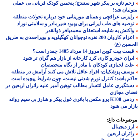
خم تازه بر پیکر شهر سنندج؛ پنجمین کودک قربانی بی عملی
لیان شد!
ایزنی عراقچی و همتای موریتانی خود درباره تحولات منطقه
وصیه های طب ایرانی برای بهبود شیرمادر و سلامتی نوزاد
اکنش به شایعه استعفای محمدباقر ذوالقدر
اعزام کاروان 200 نفره نوجوانان کهگیلویه و بویراحمدی به طریق
سین (ع)
مت بیت کوین امروز 14 مرداد 1405 چقدر است؟
یران خودرو کاری کرد کارخانه از بازار هم گران تر شود
لت لجبازی کودکان با مادر از نگاه متخصصان
وسف پزشکیان: افراد عاقل تلاش می کنند آرامش در منطقه
م باشد؛ کنترل تورم شدنی نیست، چون شرایط پیچیده است
ستگیری عامل انتشار مطالب توهین آمیز علیه زائران اربعین در
ای مجازی
ردمی K100 پرو مکس با باتری غول پیکر و شارژ بی سیم روانه
ار می شود
ضوعات داغ:
رز دیجیتال
ائران اربعین