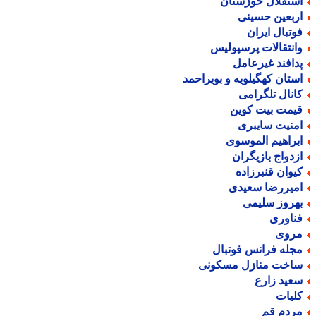
ستقلال خوزستان
ربعین حسینی
وتبال ایران
انتقالات پرسپولیس
دافند غیرعامل
ستان کهگیلویه و بویراحمد
انال تلگرامی
یمت بیت کوین
منیت سایبری
براهیم الموسوی
زدواج بازیگران
یوان قنبرزاده
میررضا سعیدی
هروز سلیمی
ناوری
روی
جله فرانس فوتبال
اخت منازل مسکونی
عید زارع
لیات
ردم قم