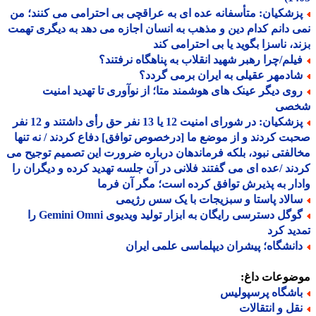
زشکیان: متأسفانه عده ای به عراقچی بی احترامی می کنند؛ من
 دانم کدام دین و مذهب به انسان اجازه می دهد به دیگری تهمت
د، ناسزا بگوید یا بی احترامی کند
یلم/چرا رهبر شهید انقلاب به پناهگاه نرفتند؟
ادمهر عقیلی به ایران برمی گردد؟
وی دیگر عینک های هوشمند متا؛ از نوآوری تا تهدید امنیت
صی
پزشکیان: در شورای امنیت 12 یا 13 نفر حق رأی داشتند و 12 نفر
ت کردند و از موضع ما [درخصوص توافق] دفاع کردند / نه تنها
لفتی نبود، بلکه فرماندهان درباره ضرورت این تصمیم توجیح می
ند /عده ای می گفتند فلانی در آن جلسه تهدید کرده و دیگران را
ار به پذیرش توافق کرده است؛ مگر آن فرما
الاد پاستا و سبزیجات با یک سس رژیمی
گوگل دسترسی رایگان به ابزار تولید ویدیوی Gemini Omni را
ید کرد
انشگاه؛ پیشران دیپلماسی علمی ایران
ضوعات داغ:
اشگاه پرسپولیس
قل و انتقالات