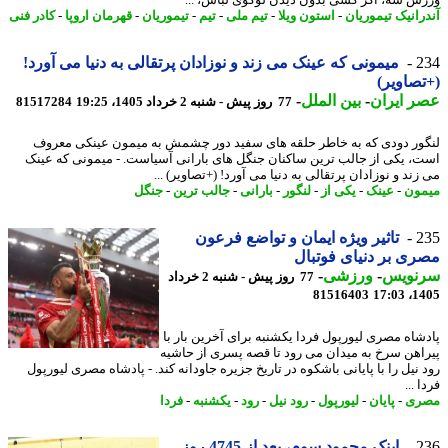
ش سه، اگر کسی بدون دیدن لوگوی لباس، ...
رانیک تیموریان
-
استون ویلا
-
تیم ملی
-
تیم
-
تیموریان
-
قهرمان اروپا
-
کادر فنی
2
میمونی که عینک می زند و نوزادان پرتقالی به دنیا می آورد!
صاویر)
 ایران
-
بین الملل
-
77 روز پیش - شنبه 2 خرداد 1405، 19:25
81517284
ور دودی که به خاطر حلقه های سفید دور چشمش به میمون عینکی معروف
، یکی از جالب ترین ساکنان جنگل های بارانی آسیاست. - میمونی که عینک
ند و نوزادان پرتقالی به دنیا می آورد! (+تصاویر) ...
ون
-
عینک
-
یکی از
-
لنگور
-
بارانی
-
جالب ترین
-
جنگل
2
‫تاثیر ویژه ایمان و تواضع فرعون
ی بر دنیای فوتبال
نویس
-
ورزشی
-
77 روز پیش - شنبه 2 خرداد
81516403
1405
دشاه مصری لیورپول فردا یکشنبه برای آخرین بار با
اهن سرخ به میدان می رود تا قصه پسری از حاشیه
 نیل را با پایانی باشکوه در تاریخ جزیره جاودانه کند. - پادشاه مصری لیورپول
 ...
ری
-
پایان
-
لیورپول
-
رود نیل
-
رود
-
یکشنبه
-
فردا
2
اینک محمود سوم، بعد از 4745 روز