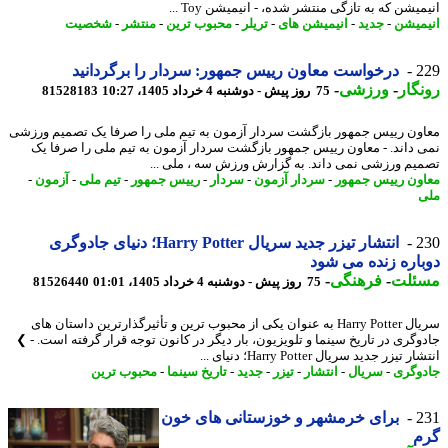
یشن که به تازگی منتشر شده، - انیمیشن Toy ...
میشن
-
جدید
-
انیمیشن های
-
تریلر
-
محبوب ترین
-
منتشر
-
شخصیت
2
درخواست معاون رییس جمهور: سردار را برگردانید
گار
-
ورزشی
-
75 روز پیش - دوشنبه 4 خرداد 1405، 10:27
81528183
ون رییس جمهور بازگشت سردار آزمون به تیم ملی را صرفا یک تصمیم ورزشی
 داند. - معاون رییس جمهور بازگشت سردار آزمون به تیم ملی را صرفا یک
یم ورزشی نمی داند. به گزارش ورزش سه ، ملی ...
ون رییس جمهور
-
سردار آزمون
-
سردار
-
رییس جمهور
-
تیم ملی
-
آزمون
-
2
انتشار تیزر جدید سریال Harry Potter؛ دنیای جادوگری
اره زنده می شود
ئلت
-
فرهنگی
-
75 روز پیش - دوشنبه 4 خرداد 1405، 01:01
81526440
سریال Harry Potter به عنوان یکی از محبوب ترین و تأثیرگذارترین داستان های
وگری در تاریخ سینما و تلویزیون، بار دیگر در کانون توجه قرار گرفته است. - ❯
 تیزر جدید سریال Harry Potter؛ دنیای ...
وگری
-
سریال
-
انتشار
-
تیزر
-
جدید
-
تاریخ سینما
-
محبوب ترین
2
برای خرمشهر و خوزستانی های خون
م