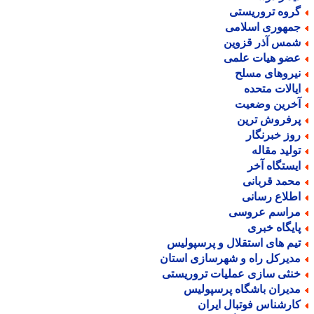
روه تروریستی
مهوری اسلامی
مس آذر قزوین
ضو هیات علمی
یروهای مسلح
یالات متحده
خرین وضعیت
رفروش ترین
وز خبرنگار
ولید مقاله
یستگاه آخر
حمد قربانی
طلاع رسانی
راسم عروسی
ایگاه خبری
یم های استقلال و پرسپولیس
دیرکل راه و شهرسازی استان
نثی سازی عملیات تروریستی
دیران باشگاه پرسپولیس
ارشناس فوتبال ایران