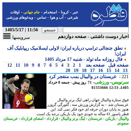
-
-
-
-
خبر
کرونا
استخدام
جام جهانی
اوقات
-
-
-
شرعی
آب و هوا
تماس
ویدئوهای ورزشی
11:56 | 1405/5/17
ار دوست داشتنی - صفحه دوازدهم
سرویسها
نطق جنجالی ترامپ درباره ایران/ لاولی ایسلامیک ریپابلیک آف
یران!
فال روزانه ماه تولد - شنبه 17 مرداد 1405
حه قبل
صفحه بعد
1
2
3
4
5
6
7
8
9
10
11
12
20
19
18
17
16
15
14
2
عربستان در والیبال بمب منفجر کرد
نویس
-
ورزشی
-
71 روز پیش - جمعه 8 خرداد
81553666
1405
 ستاره والیبال جهان راهی لیگ برتر والیبال
ستان شد. - به گزارش ورزش سه ، گئورگی گروزر
ز به پایان دوران حرفه ای خود فکر نمی کند. این
اله به خودی خود یک بازیکن درجه یک است.
بال
-
بازیکن
-
عربستان
-
لیگ برتر والیبال
-
قرارداد
-
امضای قرارداد
-
عربستان
ودی