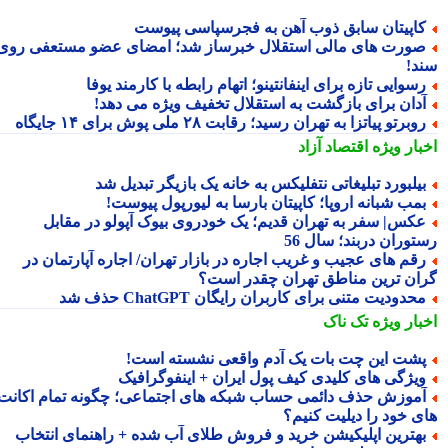
اپیتان سابق ذوب آهن به فجرسپاسی پیوست
ورت های مالی استقلال خبرساز شد؛ امضای عضو مستعفی روی
د!
سوایی تازه برای اینفانتینو؛ اتهام رابطه با کارمند یوفا
دان برای بازگشت به استقلال تخفیف ویژه می دهد!
وبرتو پیاتزا به تهران رسید؛ رقابت ۲۸ ملی پوش برای ۱۴ جایگاه
بار ویژه
اقتصاد آزاد
یلبورد تبلیغاتی نتفلیکس به خانه یک بازیگر تبدیل شد
مب شبانه اروپا؛ کاپیتان بارسا به لیورپول پیوست!
کس| سفر به تهران قدیم؛ یک خودروی بیوک آپولو در مقابل
توران دربند؛ سال 56
قم های عجیب و غریب اجاره در بازار تهران/ اجاره آپارتمان در
ان ترین مناطق تهران چقدر است؟
حدودیت متنی برای کاربران رایگان ChatGPT حذف شد
بار ویژه
تک ناک
شت این چت بات یک آدم واقعی نشسته است!
یژگی های کلیدی کیف پول ایران + اینفوگرافیک
موزش حذف دائمی حساب شبکه های اجتماعی؛ چگونه تمام اکانت
ی خود را دیلیت کنیم؟
هترین اپلیکیشن خرید و فروش طلای آب شده + راهنمای انتخاب