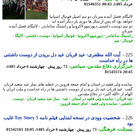
14، 00:43
81546351
یگای فصل آینده میزبان دو تیم اصیل فوتبال اسپانیا
هد بود که پس از سال ها دوری بار دیگر آمده اند:
 تیم دوست داشتنی دپورتیوو لاکرونیا و راسینگ سانتاندر. - لالیگای فصل آینده
ان ...
ینگ سانتاندر
-
دپورتیوو لاکرونیا
-
فوتبال اسپانیا
-
دوست داشتنی
-
لالیگا
-
بال
-
تیم
2
آیت الله مظفری: عید قربان عید دل بریدن از دوست داشتنی
در راه خداست
رگزاری دفاع مقدس
-
سیاسی
-
73 روز پیش - چهارشنبه 6 خرداد 1405،
81545574
20
ینده ولی فقیه در استان و امام جمعه قزوین در خطبه های نماز عید سعید قربان
: عید قربان عید دل بریدن از دوست داشتنی ها در راه خداست و ملت ایران با
م از «الله اکبر» در دفاع مقدس ...
 قربان
-
نماینده ولی فقیه در استان
-
عید
-
نماز عید سعید قربان
-
دوست
تنی
-
نماینده ولی فقیه
-
امام جمعه قزوین
2
شخصیت وودی در نسخه ابتدایی فیلم نامه Toy Story 5 غایب
ئلت
-
فرهنگی
-
73 روز پیش - چهارشنبه 6 خرداد 1405، 10:05
81542165