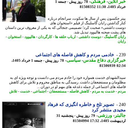
 آنلاین
-
فرهنگی
-
78 روز پیش - جمعه 1
14، 11:30
81508352
ر جکسون پس از سال ها سکوت، سرانجام درباره
ر گذاشتن رایان گاسلینگ از فیلم «استخوان های
ت داشتنی» صحبت کرد؛ تصمیمی جنجالی که به یکی از معروف ترین داستان
 پشت صحنه هالیوود تبدیل شد.
ان گاسلینگ
-
دوست داشتنی
-
ارباب حلقه ها
-
کارگردان
-
هالیوود
-
استخوان
-
ان
2
خادمی مردم و کاهش فاصله های اجتماعی
رگزاری دفاع مقدس
-
سیاسی
-
78 روز پیش - جمعه 1 خرداد 1405،
81506939
02
الشهدای خدمت همواره خود را خادم مردم می دانست و توجه ویژه ای به
ومان و مستضعفان داشت. رسیدگی به مناطق محروم و تلاش برای کاهش
له های اجتماعی از جمله دغدغه های مهم او در دوران ...
م
-
خدمت به مردم
-
کاهش فاصله
-
مستضعفان
-
اجتماعی
-
خدمت
-
تلاش
2
تصویر تلخ و خاطره انگیزی که فرهاد
دی منتشر کرد
بتر
-
ورزشی
-
79 روز پیش - پنجشنبه 31
شت 1405، 17:32
81504994