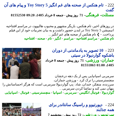
2
تام هنکس از صحنه های غم انگیز Toy Story 5 و پیام های آن
ت
ئلت
-
فرهنگی
-
71 روز پیش - جمعه 8 خرداد 1405، 09:20
81552530
روزهای اخیر، تام هنکس، بازیگر مشهور و محبوب هالیوود، در مراسم افتتاحیه
انیمیشن Toy Story 5 در لندن حضور داشت و به بیان تجربیات خود از این فیلم
اخت. - ❯ تام هنکس از صحنه های غم انگیز ...
 هنکس
-
مراسم افتتاحیه
-
مراسم
-
انگیز
-
تام
-
صحنه
-
افتتاحیه
2
10 تصویر به یادماندنی از دوران
کوه گواردیولا در سیتی
اران
-
ورزشی
-
71 روز پیش - جمعه 8 خرداد
81551863
1405
ربی اسپانیایی پس از یک دهه درخشان
سترسیتی را ترک کرد. - ورزشی جماران،
نده، متفکر، خندان، شاد: پپ گواردیولا سرمربی است که هرگز احساساتش را
ان نمی کند و تماشا کردن سرمربی ...
دیولا
-
فوتبال انگلیس
-
سرمربی
-
اسپانیا
-
منچسترسیتی
-
فوتبال
-
اسپانیایی
2
‫ دپورتیوو و راسینگ سانتاندر برای
 جذابند
نویس
-
ورزشی
-
72 روز پیش - پنجشنبه 7