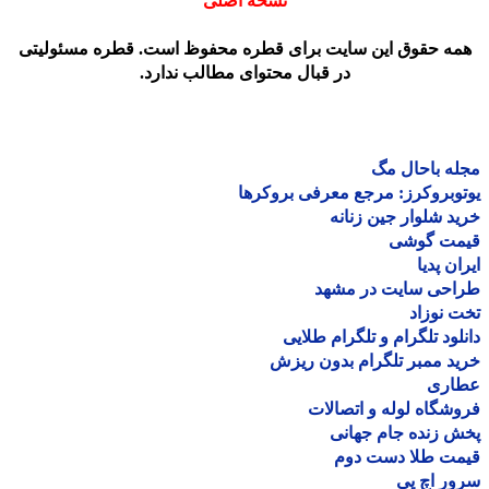
نسخه اصلی
مه حقوق این سایت برای قطره محفوظ است. قطره مسئولیتی
در قبال محتوای مطالب ندارد.
ه باحال مگ
وبروکرز: مرجع معرفی بروکرها
د شلوار جین زنانه
مت گوشی
ان پدیا
احی سایت در مشهد
 نوزاد
لود تلگرام و تلگرام طلایی
د ممبر تلگرام بدون ریزش
اری
شگاه لوله و اتصالات
 زنده جام جهانی
مت طلا دست دوم
ر اچ پی