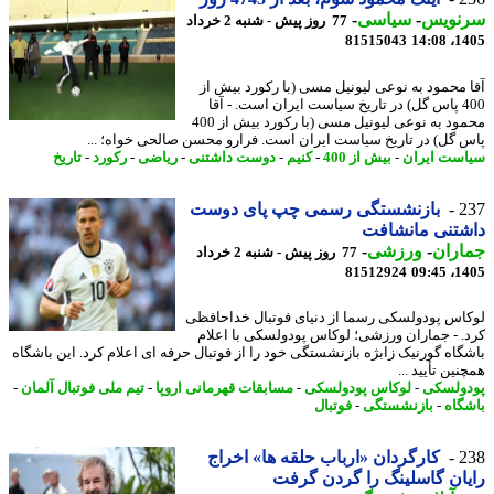
نویس
-
سیاسی
-
77 روز پیش - شنبه 2 خرداد
81515043
1405
 محمود به نوعی لیونیل مسی (با رکورد بیش از
400 پاس گل) در تاریخ سیاست ایران است. - آقا
محمود به نوعی لیونیل مسی (با رکورد بیش از 400
 گل) در تاریخ سیاست ایران است. فرارو محسن صالحی خواه؛ ...
ست ایران
-
بیش از 400
-
کنیم
-
دوست داشتنی
-
ریاضی
-
رکورد
-
تاریخ
2
بازنشستگی رسمی چپ پای دوست
شتنی مانشافت
اران
-
ورزشی
-
77 روز پیش - شنبه 2 خرداد
81512924
1405
اس پودولسکی رسما از دنیای فوتبال خداحافظی
. - جماران ورزشی؛ لوکاس پودولسکی با اعلام
گاه گورنیک زابژه بازنشستگی خود را از فوتبال حرفه ای اعلام کرد. این باشگاه
ین تأیید ...
ولسکی
-
لوکاس پودولسکی
-
مسابقات قهرمانی اروپا
-
تیم ملی فوتبال آلمان
-
گاه
-
بازنشستگی
-
فوتبال
2
کارگردان «ارباب حلقه ها» اخراج
ان گاسلینگ را گردن گرفت