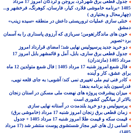
جدول قطعی برق شهرکرد، بروجن و لردگان امروز 17 مرداد
1405 +برنامه خاموشی فلارد، کیار، فارسان، کوهرنگ، فرخشهر و...
ارمحال و بختیاری )
نثی سازی عملیات تروریستی داعش در منطقه «سیده زینب»
شق
ون های ماندگار|هومن؛ سربازی که آرزوی پاسداری را به آسمان
+تصویر
و خرید جدید پرسپولیس نهایی شد؛ امضای قرارداد امروز
جدول قطعی برق ساری، بابل، آمل و قائمشهر بابل امروز 17
1 (مازندران)
فال شمع امروز شنبه 17 مرداد 1405 | فال شمع متولدین 12 ماه
ی عشق، کار و آینده
ادر فنی تیم ملی تغییری نمی کند/ آشوبی: به جای قلعه نویی،
اسیون باید برنامه بدهد!
یزان پیشرفت پروژه های نهضت ملی مسکن در استان زنجان
اتر از میانگین کشوری است
رسپولیس و دو خرید بلندمدت در آستانه نهایی سازی
ان قطعی برق زنجان امروز شنبه 17 مرداد (خاموشی برق)
مت سکه و قیمت طلا امروز شنبه 17 مرداد 1405 + جدول
اسامی ژل های غیر مجاز شستشوی پوست منتشر شد (17 مرداد
14