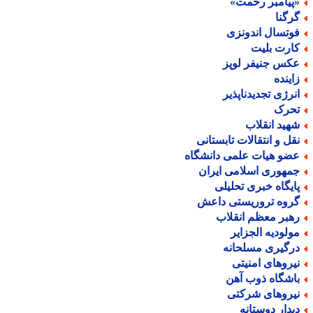
پیامبر رحمت»
رگنا
وتسال اندونزی
ارت بلیت
کس جنیفر لوپز
اینده
نرژی تجدیدناپذیر
حرک
هید انقلاب
قل و انتقالات تابستانی
ضو هیات علمی دانشگاه
مهوری اسلامی ایران
ایگاه خبری تحلیلی
روه تروریستی داعش
هبر معظم انقلاب
ولودیه الجزایر
رگیری مسلحانه
یروهای امنیتی
اشگاه ذوب آهن
یروهای شرکتی
یدار دوستانه