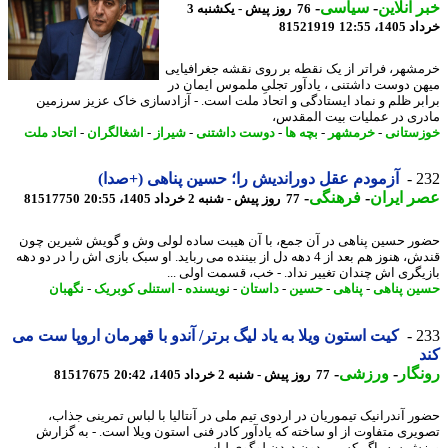
 آنلاین
-
سیاسی
-
76 روز پیش - یکشنبه 3
14، 12:55
81521919
شهر، فراتر از یک نقطه بر روی نقشه جغرافیایی
ن دوست داشتنی ، یادآور تجلیِ ملموس ایمان در
بر ظلم و نماد ایستادگی و اتحاد ملت است. - آزادسازی خاک عزیز سرزمین
ری در عملیات بیت المقدس،
ستانی
-
خرمشهر
-
بچه ها
-
دوست داشتنی
-
شیراز
-
اشغالگران
-
اتحاد ملت
2
آزمودم عقل دوراندیش را؛ حسین پناهی (+صدا)
 ایران
-
فرهنگی
-
77 روز پیش - شنبه 2 خرداد 1405، 20:55
81517750
ر حسین پناهی در آن جمع، با آن هیبت ساده لولی وش و گویش شیرین چون
قندش، هنوز هم بعد از 4 دهه دل از بیننده می رباید. او سبک بازی اش را در دو دهه
یگری اش چندان تغییر نداد. - خب، قسمت اولی ...
ن پناهی
-
پناهی
-
حسین
-
داستان
-
نویسنده
-
استنلی کوبریک
-
نگهبان
2
کیت استون ویلا به یاد لیگ برتر/ آندو با قهرمان اروپا ست می
گار
-
ورزشی
-
77 روز پیش - شنبه 2 خرداد 1405، 20:42
81517675
ر آندرانیک تیموریان در اردوی تیم ملی در آنتالیا با لباس تمرینی جذاب،
یری متفاوت از او ساخته که یادآور کادر فنی استون ویلا است. - به گزارش