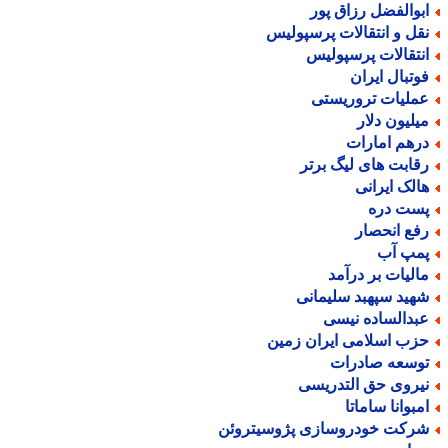
بوالفضل رزاق پور
قل و انتقالات پرسپولیس
نتقالات پرسپولیس
وتبال ایران
ملیات تروریستی
یلیون دلار
رهم امارات
قابت های لیگ برتر
الک ایرانی
ست دره
فع انحصار
مپ آب
الیات بر درآمد
هید سپهبد سلیمانی
بدالساده نیسی
زب اسلامی ایران زمین
وسعه صادرات
یروی حق التدریسی
مبوانا ساماتا
رکت خودروسازی پژوسیتروئن