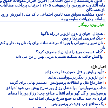
انون بازنشستگان تامین اجتماعی | آخرین خبر از معوقات حقوق و
مابه التفاوت فروردین و اردیبهشت ۱۴۰۵ | جزئیات پرداخت مطالبات
زنشستگان
حوه مشاهده سوابق بیمه تامین اجتماعی با کد ملی | آموزش ورود به
مانه و دریافت سابقه بیمه
بار ویژه
رونگار
ندبال، جوان و بدون لژیونر در راه ناگویا
نگ تحریمی آمریکا و چین
نان سیر رستورانی با پنیر؛ 6 مرحله ساده برای یک نان پف دار و کش
دام قسمت مرغ را نباید زیاد مصرف کرد؟
اکنش جالب به نیمکت نشینی: مربی بهتر از من می داند
ار داغ:
أیید ربایش و قتل حمیدرضا رجب زاده
ین لژیونر را دیگر پرسپولیسی بدانید
خبار داغ نقل و انتقالات پرسپولیس | تصمیم نهایی برای گزینه
ب پرسپولیس؛ ابوالفضل رزاق پور سرخ پوش می شود / توافق
پولیس و گل گهر برای انتقال مدافع چپ؛ رزاق پور با امضای
ردادی سه ساله به جمع سرخ پوشان اضافه شد
ک مدافع چپ جدید در پرسپولیس