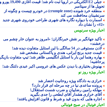
جیلی E2 الکتریکی در اروپا ثبت نام شد؛ قیمت آغازی 19,490 یورو و
ویل ها از سپتامبر
منطقه خرد شونده (crumple zone) در خودرو چیست و چگونه از
نشینان محافظت می کند
سمارت با دیواره نگاره های شهری طراحی خودروی شهری جدید
بار ویژه
سرنویس
أکید جهانگیر بر نقش خبرنگاران؛ «امروز به عنوان خار چشم می
خشند»
ادن مستوفی در 54 سالگی با این استایل متفاوت دیده شد!
یمت جدید برنج ایرانی، هندی و پاکستانی مشخص شد
هاره رهنما این بار با استایل انگلیسی ظاهر شد؛ تیپ متفاوت بازیگر
حاشیه!
هنوش بختیاری با دیدن عکس های عروسی اکبر عبدی دلتنگ شد!
بار ویژه
روز نو
رازی به دادگاه ویژه روحانیت احضار شد
رونده ساعدی نیا در چه مرحله ای قرار دارد؟
هلکه رامین رضاییان و ضرب شست استقلال!
قای خرازی هشدار آقای ابطحی را جدی بگیرید
جاره هایی که بدون قید و شرط و قانون افزایش یافتند!
بار فوتبال در صبح فوتبالی