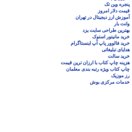
ره وین تک
ت دلار امروز
زش ارز دیجیتال در تهران
ت بار
رین طراحی سایت یزد
د مانیتور استوک
د فالوور پاپ آپ اینستاگرام
یای تبلیغاتی
ید سالت
نه چاپ کتاب با ارزان ترین قیمت
 کتاب ویژه رتبه بندی معلمان
موزیک
مات مرکزی بوش