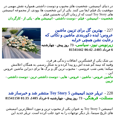
دنیای انیمیشن، شخصیت های محبوب و دوست داشتنی همواره نقش مهمی در
قیت یک فیلم ایفا می کنند. یکی از این شخصیت ها، وودی، از مجموعه انیمیشن
 نخستین فیلم ...
صیت
-
انیمیشن
-
فیلم
-
دوست داشتنی
-
انیمیشن های
-
یکی از
-
کارگردان
2
بهترین گل برای تزیین ماشین
س؛ ایده دکوربندی ماشین و نکاتی که
ایت نشن همچی خرابه
نویس نیوز
-
سیاسی
-
73 روز پیش - چهارشنبه
81541442
شک یکی از قشنگترین اتفاقات زندگی هر فرد،
یه که نیمه گم شده اش رو پیدا کرده و به شکل رسمی به همگان اعلامش
نه؛ یعنی شب عروسی. - محبوب ترین گل و برگ ها برای دیزاین ماشین عروس
...
ین عروس
-
ماشین
-
عروس
-
هایی
-
دوست داشتنی ترین
-
دوست داشتنی
-
ین
2
تریلر جدید انیمیشن Toy Story 5 منتشر شد و خبرساز شد
ئلت
-
فرهنگی
-
73 روز پیش - چهارشنبه 6 خرداد 1405، 01:35
81541150
انیمیشن Toy Story 5 به عنوان یکی از محبوب ترین و مورد انتظارترین انیمیشن
 تاریخ سینما، بار دیگر توجهات را به خود جلب کرده است. تریلر جدید این