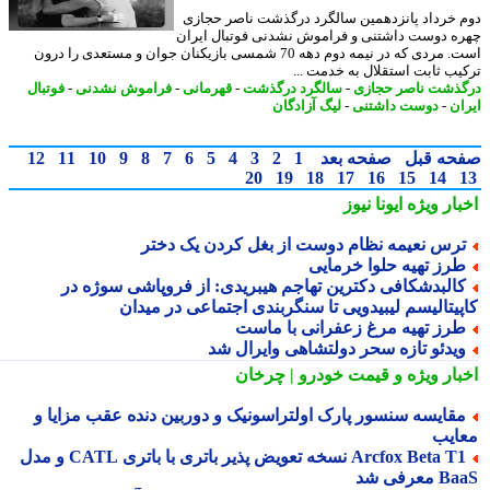
 خرداد پانزدهمین سالگرد درگذشت ناصر حجازی
ه دوست داشتنی و فراموش نشدنی فوتبال ایران
است. مردی که در نیمه دوم دهه 70 شمسی بازیکنان جوان و مستعدی را درون
یب ثابت استقلال به خدمت ...
ذشت ناصر حجازی
-
سالگرد درگذشت
-
قهرمانی
-
فراموش نشدنی
-
فوتبال
ان
-
دوست داشتنی
-
لیگ آزادگان
حه قبل
صفحه بعد
1
2
3
4
5
6
7
8
9
10
11
12
20
19
18
17
16
15
14
بار ویژه
ایونا نیوز
رس نعیمه نظام دوست از بغل کردن یک دختر
رز تهیه حلوا خرمایی
البدشکافی دکترین تهاجم هیبریدی: از فروپاشی سوژه در
پیتالیسم لیبیدویی تا سنگربندی اجتماعی در میدان
رز تهیه مرغ زعفرانی با ماست
یدئو تازه سحر دولتشاهی وایرال شد
بار ویژه
و قیمت خودرو | چرخان
قایسه سنسور پارک اولتراسونیک و دوربین دنده عقب مزایا و
ایب
Arcfox Beta T1 نسخه تعویض پذیر باتری با باتری CATL و مدل
معرفی شد