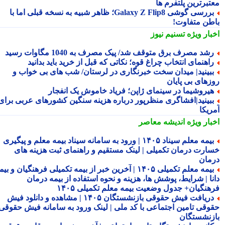
تبرترین پلتفرم ها
بررسی گوشی Galaxy Z Flip8؛ ظاهر شبیه به نسخه قبلی اما با
طن متفاوت!
بار ویژه
تسنیم نیوز
شد مصرف برق متوقف شد/ پیک مصرف به 1040 مگاوات رسید
اهنمای انتخاب چراغ قوه؛ نکاتی که قبل از خرید باید بدانید
بینید| میدان سخت خبرنگاری در لرستان/ شب های بی خواب و
زهای بی پایان
یروشیما در سینمای ژاپن؛ فریاد خاموش یک انفجار
بینید|افشاگری منظرپور درباره هزینه سنگین کشورهای عربی برای
ریکا
بار ویژه
اندیشه معاصر
بیمه معلم سیناد ۱۴۰۵ | ورود به سامانه سیناد بیمه معلم و پیگیری
ارت درمان تکمیلی | لینک مستقیم و راهنمای ثبت هزینه های
مان
بیمه معلم تکمیلی ۱۴۰۵ | آخرین خبر از بیمه تکمیلی فرهنگیان و بیمه
نا | شرایط، پوشش ها، هزینه و نحوه استفاده از بیمه درمان
هنگیان+ جدول وضعیت بیمه معلم تکمیلی ۱۴۰۵
دریافت فیش حقوقی بازنشستگان ۱۴۰۵ | مشاهده و دانلود فیش
وقی تامین اجتماعی با کد ملی | لینک ورود به سامانه فیش حقوقی
زنشستگان