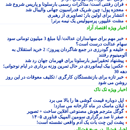
ران رفتنی است/ مذاکرات رسمی بارسلونا و پاریس شروع شد
عجزه پول: چین شریک فدراسیون جهانی والیبال شد
نتشار برای اولین بار؛ تصاویری از رهبری
شت علیپور، پرسپولیس یک نیمه برتر!
بار ویژه
اقتصاد آزاد
خبر مهم برای سهامداران عدالت/ آیا مبلغ 3 میلیون تومانی سود
ام عدالت درست است؟
خلیفه و گودرزی در جمع شاگردان پیروز؛: 2 خرید استقلال به
مینیوم رفتند
یشنهاد تحقیرآمیز بارسلونا برای قهرمان جهان رد شد
کس| بیک ایمانوردی در حال تمرین وزنه برداری در ایام نوجوانی؛
 30
بر تازه برای بازنشستگان کارگری / تکلیف معوقات در این روز
شن می شود
بار ویژه
تک ناک
پل دوباره قیمت گوشی ها را بالا می برد
یلان ماسک در ماه کارخانه می سازد!
وگل مترجم هوش مصنوعی آفلاین ساخت + تصویر
فر تا صد برگزاری سومین المپیک فناوری ۱۴۰۵
شت این چت بات یک آدم واقعی نشسته است!
بار فوتبال در صبح فوتبالی