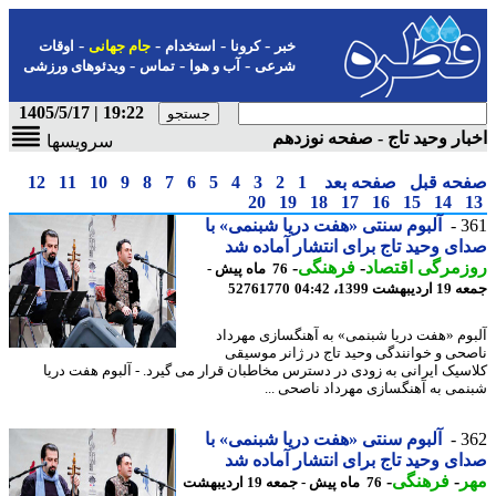
-
-
-
-
خبر
کرونا
استخدام
جام جهانی
اوقات
-
-
-
شرعی
آب و هوا
تماس
ویدئوهای ورزشی
19:22 | 1405/5/17
ار وحید تاج - صفحه نوزدهم
سرویسها
حه قبل
صفحه بعد
1
2
3
4
5
6
7
8
9
10
11
12
20
19
18
17
16
15
14
3
آلبوم سنتی «هفت دریا شبنمی» با
ی وحید تاج برای انتشار آماده شد
مرگی اقتصاد
-
فرهنگی
-
76 ماه پیش -
شت 1399، 04:42
52761770
وم «هفت دریا شبنمی» به آهنگسازی مهرداد
حی و خوانندگی وحید تاج در ژانر موسیقی
سیک ایرانی به زودی در دسترس مخاطبان قرار می گیرد. - آلبوم هفت دریا
می به آهنگسازی مهرداد ناصحی ...
3
آلبوم سنتی «هفت دریا شبنمی» با
ی وحید تاج برای انتشار آماده شد
ر
-
فرهنگی
-
76 ماه پیش - جمعه 19 اردیبهشت