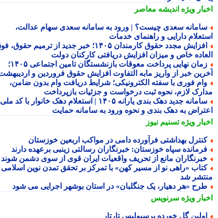
بار ویژه
اندیشه معاصر
امانه سعدی چیست؟ | ورود به سامانه سعدی سهام عدالت،
تعلام دارایی و راهنمای خدمات
افزایش مجدد حقوق کارمندان ۱۴۰۵؛ خبر جدید از ترمیم حقوق، فوق
عاده خاص و میزان افزایش دریافتی کارکنان دولت
زمان نهایی پرداخت معوقات بازنشستگان تامین اجتماعی ۱۴۰۵؛
رین خبر از واریز مابه التفاوت افزایش حقوق فروردین و اردیبهشت
ام فوری با سفته الکترونیکی؛ شرایط دریافت وام بدون ضامن،
ارک لازم، نحوه ثبت درخواست و جزئیات بازپرداخت
سامانه جدید دهک بندی یارانه ۱۴۰۵ | استعلام دهک خانوار با کد ملی،
تراض به دهک بندی و نحوه ورود به سامانه حمایت
بار ویژه
تسنیم نیوز
نترل بهداشتی فرآورده دامی در مواکب اربعین خوزستان
رمانده سپاه خوزستان: خبرنگاران رسالتی زینبی برعهده دارند
برنگاران مانع از تحریف واقعیات ایران قوی از سوی دشمن شوند
تاب «راهی نو از مسیر کهن» با تمرکز بر تحقق تمدن نوین اسلامی
تشر شد
رح «هر دهیار، یک جنگلبان» در استان بوشهر اجرایی می شود
بار ویژه
سرنویس
ولین گل خورده پرسپولیسِ تارتار