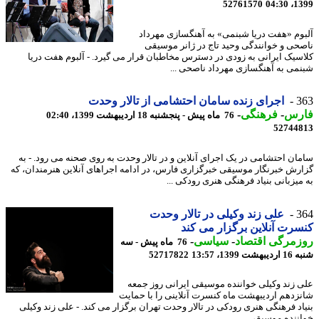
52761570
1399
وم «هفت دریا شبنمی» به آهنگسازی مهرداد
حی و خوانندگی وحید تاج در ژانر موسیقی
سیک ایرانی به زودی در دسترس مخاطبان قرار می گیرد. - آلبوم هفت دریا
می به آهنگسازی مهرداد ناصحی ...
3
اجرای زنده سامان احتشامی از تالار وحدت
رس
-
فرهنگی
-
76 ماه پیش - پنجشنبه 18 اردیبهشت 1399، 02:40
52744
ان احتشامی در یک اجرای آنلاین و در تالار وحدت به روی صحنه می رود. - به
رش خبرنگار موسیقی خبرگزاری فارس، در ادامه اجراهای آنلاین هنرمندان، که
میزبانی بنیاد فرهنگی هنری رودکی ...
3
علی زند وکیلی در تالار وحدت
رت آنلاین برگزار می کند
مرگی اقتصاد
-
سیاسی
-
76 ماه پیش - سه
 1399، 13:57
52717822
 زند وکیلی خواننده موسیقی ایرانی روز جمعه
زدهم اردیبهشت ماه کنسرت آنلاینی را با حمایت
اد فرهنگی هنری رودکی در تالار وحدت تهران برگزار می کند. - علی زند وکیلی
ننده موسیقی ...