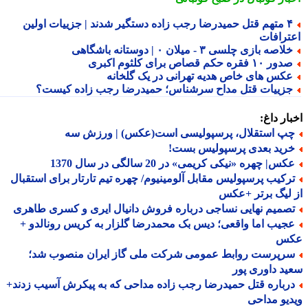
۴ متهم قتل حمیدرضا رجب زاده دستگیر شدند | جزییات اولین
ترافات
لاصه بازی چلسی ۳ - میلان ۰ | دوستانه باشگاهی
ور ۱۰ فقره حکم قصاص برای کلثوم اکبری
کس های خاص هدیه تهرانی در یک گلخانه
زییات قتل مداح سرشناس؛ حمیدرضا رجب زاده کیست؟
ار داغ:
پ استقلال، پرسپولیسی است(عکس) | ورزش سه
رید بعدی پرسپولیس بست!
س| چهره «نیکی کریمی» در 20 سالگی در سال 1370
رکیب پرسپولیس مقابل آلومینیوم/ چهره تیم تارتار برای استقبال
لیگ برتر +عکس
صمیم نهایی نساجی درباره فروش دانیال ایری و کسری طاهری
جیب اما واقعی؛ دیس بک محمدرضا گلزار به کریس رونالدو +
س
رپرست روابط عمومی شرکت ملی گاز ایران منصوب شد؛
د داوری پور
رباره قتل حمیدرضا رجب زاده مداحی که به پیکرش آسیب زدند+
یو مداحی