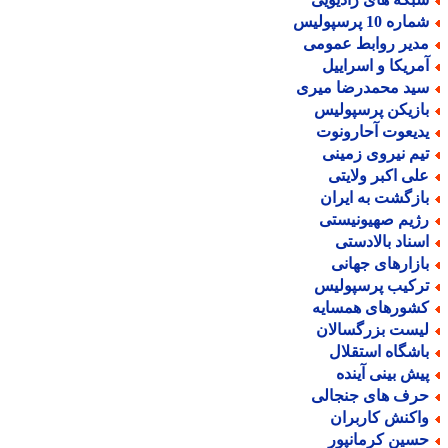
اره 10 پرسپولیس
دیر روابط عمومی
مریکا و اسراییل
ید محمدرضا میری
ازیکن پرسپولیس
دیعوت آحارونوت
یم نیروی زمینی
لی اکبر ولایتی
ازگشت به ایران
ژیم صهیونیستی
سناد بالادستی
ازارهای جهانی
رکیب پرسپولیس
شورهای همسایه
یست بزرگسالان
اشگاه استقلال
یش بینی آینده
رف های جنجالی
اکنش کاربران
سین کرمانپور