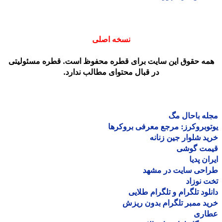
نسخه اصلی
مه حقوق این سایت برای قطره محفوظ است. قطره مسئولیتی
در قبال محتوای مطالب ندارد.
ه باحال مگ
وبروکرز: مرجع معرفی بروکرها
د شلوار جین زنانه
مت گوشی
ان پدیا
احی سایت در مشهد
 نوزاد
لود تلگرام و تلگرام طلایی
د ممبر تلگرام بدون ریزش
اری