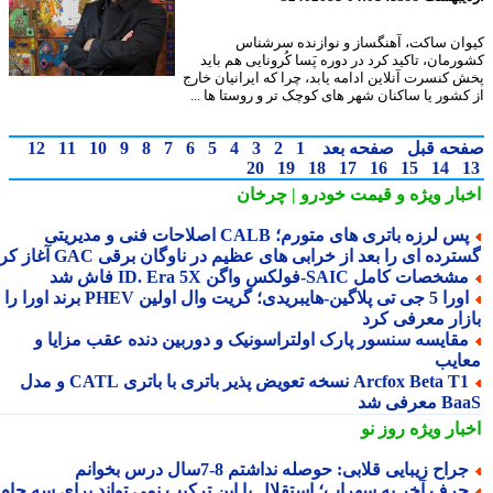
ان ساکت، آهنگساز و نوازنده سرشناس
رمان، تاکید کرد در دوره پَسا کُرونایی هم باید
 کنسرت آنلاین ادامه یابد، چرا که ایرانیان خارج
کشور یا ساکنان شهر های کوچک تر و روستا ها ...
حه قبل
صفحه بعد
1
2
3
4
5
6
7
8
9
10
11
12
20
19
18
17
16
15
14
بار ویژه
و قیمت خودرو | چرخان
پس لرزه باتری های متورم؛ CALB اصلاحات فنی و مدیریتی
رده ای را بعد از خرابی های عظیم در ناوگان برقی GAC آغاز کرد
شخصات کامل SAIC‑فولکس واگن ID. Era 5X فاش شد
اورا 5 جی تی پلاگین‑هایبریدی؛ گریت وال اولین PHEV برند اورا را به
زار معرفی کرد
قایسه سنسور پارک اولتراسونیک و دوربین دنده عقب مزایا و
ایب
Arcfox Beta T1 نسخه تعویض پذیر باتری با باتری CATL و مدل
معرفی شد
بار ویژه
روز نو
راح زیبایی قلابی: حوصله نداشتم 8-7سال درس بخوانم
رف آخر به سهراب؛ استقلال با این ترکیب نمی تواند برای سه جام