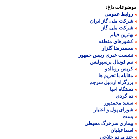
ضوعات داغ:
وابط عمومی
رکت ملی گاز ایران
رکت ملی گاز
هترین فیلم
شورهای منطقه
حمدرضا گلزار
شست خبری رییس جمهور
یم فوتبال پرسپولیس
ریس رونالدو
قابله با تحریم ها
زرگراه اردبیل سرچم
ستگاه احیا
ه گردی
عید محمدپور
ورای پول و اعتبار
ست
یماری سرخرگ محیطی
سماعیلیان
ند مرده حلاجی