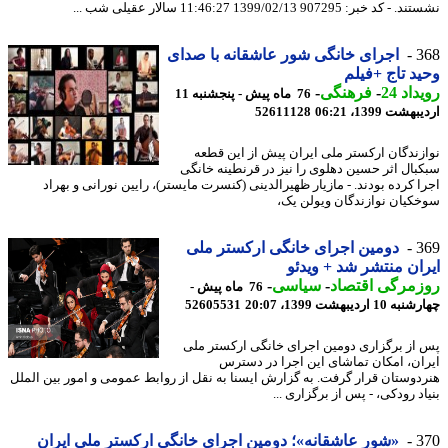
د خبر: 907295 1399/02/13 11:46:27 سالار عقیلی شب ...
3
اجرای خانگی شور عاشقانه با صدای
د تاج +فیلم
اد 24
-
فرهنگی
-
76 ماه پیش - پنجشنبه 11
شت 1399، 06:21
52611128
زندگان ارکستر ملی ایران پیش از این قطعه
بال اثر حسین دهلوی را نیز در قرنطینه خانگی
ا کرده بودند. - مازیار ظهیرالدینی (کنسرت مایستر)، رایین نورانی و بهراد
کیان نوازندگان ویولن یک،
3
دومین اجرای خانگی ارکستر ملی
ان منتشر شد + ویدئو
مرگی اقتصاد
-
سیاسی
-
76 ماه پیش -
1 اردیبهشت 1399، 20:07
52605531
از برگزاری دومین اجرای خانگی ارکستر ملی
ان، امکان تماشای این اجرا در دسترس
دوستان قرار گرفت. به گزارش ایسنا به نقل از روابط عمومی و امور بین الملل
د رودکی، - پس از برگزاری ...
3
«شور عاشقانه»؛ دومین اجرای خانگی ارکستر ملی ایران