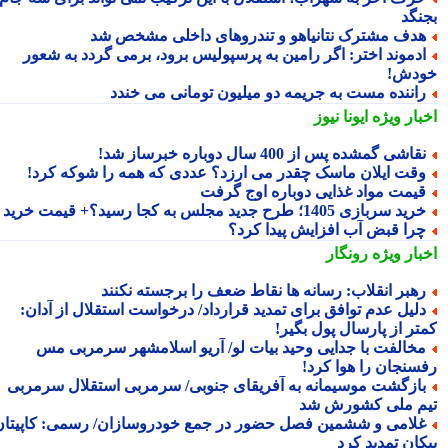
نگد
دف مشترک نتانیاهو و تندروهای داخلی مشخص شد
دموند اختر: اگر رامین به پرسپولیس برود، برمی گردد به شعور
دش!
اننده مست به جریمه دو میلیون تومانی می خندد
بار ویژه
ایونا نیوز
قاشی گمشده پس از 400 سال دوباره خبرساز شد!
قت ایلان ماسک چقدر می ارزد؟ عددی که همه را شوکه کرد!
یمت مواد غذایی دوباره اوج گرفت
ید سربازی 1405؛ طرح جدید مجلس به کجا رسید؟+ قیمت خرید
را قبض آب افزایش پیدا کرد؟
بار ویژه
رونگار
هبر انقلاب: رسانه ها نقاط ضعف را برجسته نکنند
لیل عدم توافق برای تمدید قرارداد/ درخواست استقلال از آدان:
تر از پارسال پول بگیر!
خالفت با جدایی وحید بیات لو/ آریو اسلامشهر سرمربی مس
سنجان را هوا کرد!
ازگشت موسیمانه به آفریقای جنوبی/ سرمربی استقلال سرمربی
م ملی کشورش شد
لامی و ششمین فصل حضور در جمع خودروسازان/ رسمی: کاپیتان
کان تمدید کرد