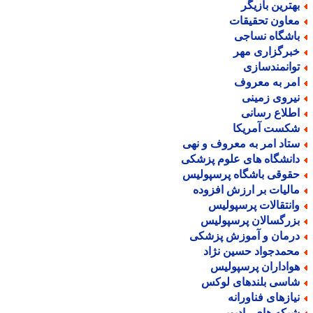
هترین بازیگر
عاون تحقیقات
اشگاه نساجی
برگزاری مهر
وانمندسازی
مر به معروف
یروی زمینی
طلاع رسانی
کست آمریکا
تاد امر به معروف و نهی
انشگاه های علوم پزشکی
قوقی باشگاه پرسپولیس
الیات بر ارزش افزوده
انتقالات پرسپولیس
زرگسالان پرسپولیس
رمان و آموزش پزشکی
حمدجواد حسین نژاد
واداران پرسپولیس
اسی بلندهای لوکس
یازهای فناورانه
بکه های رادیویی