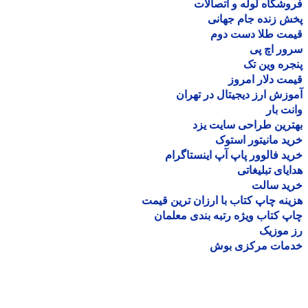
شگاه لوله و اتصالات
 زنده جام جهانی
مت طلا دست دوم
ر اچ پی
ره وین تک
ت دلار امروز
زش ارز دیجیتال در تهران
ت بار
رین طراحی سایت یزد
د مانیتور استوک
د فالوور پاپ آپ اینستاگرام
یای تبلیغاتی
ید سالت
نه چاپ کتاب با ارزان ترین قیمت
 کتاب ویژه رتبه بندی معلمان
موزیک
مات مرکزی بوش