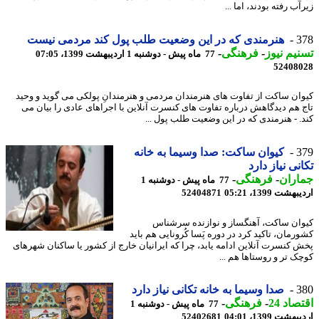
ب رفته بودند، اما ...
3
هنرمندی که در این وضعیت طلب پول کند مردمی نیست
یم نیوز
-
فرهنگی
-
77 ماه پیش - دوشنبه 1 اردیبهشت 1399، 07:05
52408
ان ساکت از تفاوت های هنرمندان مردمی و هنرمندانِ پولکی می گوید و وحید
 هم دیدگاهش درباره تفاوت های کنسرت آنلاین با اجراهای عادی را بیان می
. - هنرمندی که در این وضعیت طلب پول ...
3
کیوان ساکت: صدا وسیما به خانه
نی نیاز دارد
اران
-
فرهنگی
-
77 ماه پیش - دوشنبه 1
شت 1399، 05:21
52404871
ان ساکت، آهنگساز و نوازنده سرشناس
رمان، تاکید کرد در دوره پَسا کُرونایی هم باید
 کنسرت آنلاین ادامه یابد، چرا که ایرانیان خارج از کشور یا ساکنان شهرهای
ک تر و روستاها هم ...
3
صدا وسیما به خانه تکانی نیاز دارد
اد 24
-
فرهنگی
-
77 ماه پیش - دوشنبه 1
شت 1399، 04:01
52402681