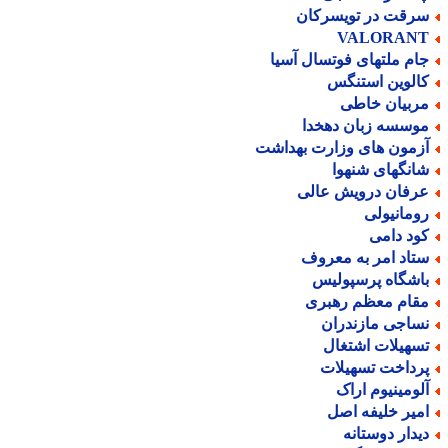
رقت در تویسرکان
VALORAN
ام ملتهای فوتسال آسیا
الوین استنگس
ربیان خاطی
وسسه زبان دهخدا
زمون های وزارت بهداشت
انگهای شنهوا
رفان درویش عالی
ومانیولی
ود دامی
تاد امر به معروف
اشگاه پرسپولیس
قام معظم رهبری
ساجی مازندران
سهیلات اشتغال
رداخت تسهیلات
لومینیوم اراک
میر خلیفه اصل
یدار دوستانه