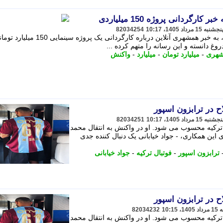
رگردانی پروژه 150 میلیاردی
82034254
مجید واشقانی، مجری و بازیگر تلویزیون، به خبر همشهری آنلاین درباره کارگردانی یک پروژه سینمایی 50
غ دانسته و این رسانه را متهم کرده ...
هری
-
میلیارد تومان
-
میلیارد
-
واکنش
 در ترابزون اسپور
82034251
ل ترکیه محسوب می شود. او در واکنش به انتقال محمد
ه ترابزون و انتخاب شماره 61 برای این همکاری، - جواد خیابانی یک دنبال کننده جدی
ترابزون اسپور
-
فوتبال ترکیه
-
جواد خیابانی
 در ترابزون اسپور
82034232
ل ترکیه محسوب می شود. او در واکنش به انتقال محمد