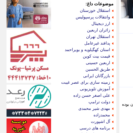
اکونیوز
موضوعات داغ:
الف
استقلال خوزستان
انتشار آنلاین
وانتقالات پرسپولیس
اندیشه قرن
ارز دیجیتال
اندیشه معاصر
زائران اربعین
اندیشه ها
استقلال تهران
انرژی پرس
پدافند غیرعامل
ای استخدام
استان کهگیلویه و بویراحمد
ایتنا
قیمت بیت کوین
ایراف
اربعین حسینی
ایران آرت
طریق الحسین
ایران آنلاین
بازرگانان ایرانی
ایران زندگی
زمینه سازی برای عصر غیبت
ایران فوری
آموزش تلویزیونی
ایرانی روز
علی اصغر حسن زاده
ایرانیتال
دولت ترامپ
 بوده
ایرنا
مهدی شیر محمدی
ایسکانیوز
محمدزاده
ایسنا
آل اشپورت
ایکنا
برنامه های درسی
ایلنا