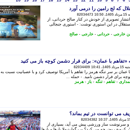
20
19
18
17
16
15
14
13
12
11
10
9
8
7
6
ال که لج رامین را درمی آورد
82034473
انتشار تصویری از خودش در کنار صالح حردانی، از
استقلال در این استوری نوشت: - استوری جنجالی
کن خارجی
-
حردانی
-
خارجی
-
صالح
تفاهم با عمان»: برای فرار دشمن کوچه باز می کنید
82034409
عمان بر سر تنگه هرمز را تفاهم با آمریکا توصیف کرد و با عصبانیت نسبت به ب
چه برای فرار دشمن نامید. - حمله ...
مداری
-
تفاهم
-
تنگه
-
باز
-
هرمز
یف می توانست در تیم بماند؟
82034382
 و سرنوشت ساز ورزشی پیش می آید، بسیاری از
 کرویف بود، چه می کرد؟ پپ گواردیولا بارها و بارها