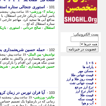
صفحه قبل
صفحه بعد
1
2
3
4
5
استوری جنجالی ستاره استقل
101 -
-
-
رسانه 7
ورزشی
15 ساعت پیش - پنجشنبه 15 مرداد 1405، 10:50
یاسر آسانی، بازیکن خارجی استقلال، با 
مدافع آبی ها تمجید کرد. مهاجم خارجی 
ستاره استقلال که لج ...
استقلال
-
صالح حردانی
-
استوری
-
بازی
پست الکترونیکی:
حمله حسین شریعتمداری به «
102 -
-
-
نواندیش
بین الملل
15 ساعت پیش - پنجشنبه 15 مرداد 1405، 10:41
حسین شریعتمداری در واکنش به تفاهم با 
شدن تنگه هرمز، این اقدام را بازکردن کو
5 + 1
حسین شریعتمداری
-
تنگه هرمز
-
شریعت
یارانه ها
مسکن مهر
قیمت جهانی طلا
قیمت روز طلا و ارز
قیمت جهانی نفت
نرخ ارز مرجع
اخبار نرخ ارز
آیا فران تورس در زمان کرو
103 -
قیمت طلا
-
-
جالبتر
ورزشی
15 ساعت پیش - پنجشنبه 15 مرداد 1405، 10:37
قیمت سکه
زمانی که در بارسلونا یک تصمیم حساس
آب و هوا
هواداران این سوال را مطرح می کنند: اگر