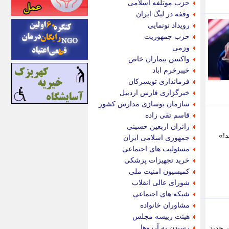
حزب موتلفه اسلامی
اینتیتر
وقفه در لیگ ایران
ایونا نیوز
رویداد نونمایی
بازتاب آنلاین
حزب جمهوریت
باشگاه خبرنگاران
وزمی
باغستان نیوز
واکسن بیماران خاص
بامبوک
خیبرخرم اباد
ببین و بخون
فرمانداری تویسرکان
بدینسان
خبرگزاری فارس اردبیل
بنکر
سازمان نوسازی مدارس کشور
بیت ران
قاسم تقی زاده
پارس فوتبال
زائران اربعین حسینی
پارسینه
نی دادند!»
جمهوری اسلامی ایران
پارسینه پلاس
مسئولیت های اجتماعی
پاز آنلاین
خرید تجهیزات پزشکی
پاس گل
کمیسیون امنیت ملی
پانا
شورای عالی انقلاب
پرتو نیوز
شبکه های اجتماعی
پرسون
مشاوران خانواده
پنجره نیوز
هیئت رییسه مجلس
پویامگ
رسیدن به آرزوها
ر جدید