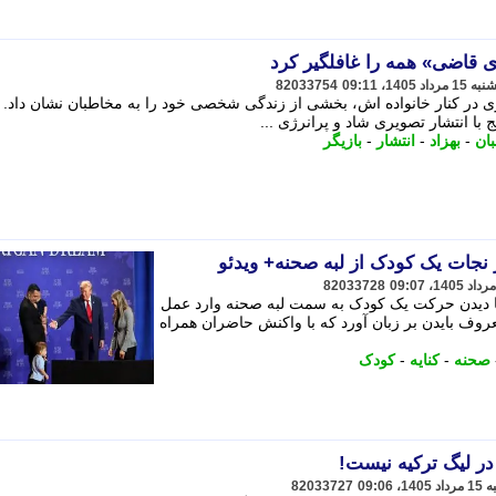
 قاضی» همه را غافلگیر کرد
82033754
رژی در کنار خانواده اش، بخشی از زندگی شخصی خود را به مخاطبان نشان داد. ب
ج با انتشار تصویری شاد و پرانرژی ...
ان
-
بهزاد
-
انتشار
-
بازیگر
ز نجات یک کودک از لبه صحنه+ ویدئو
82033728
ا دیدن حرکت یک کودک به سمت لبه صحنه وارد عمل
عروف بایدن بر زبان آورد که با واکنش حاضران همراه
صحنه
-
کنایه
-
کودک
ر لیگ ترکیه نیست!
82033727