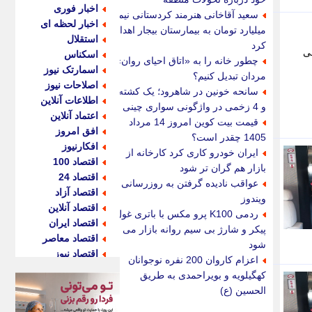
اخبار فوری
سعید آقاخانی هنرمند کردستانی نیم
اخبار لحظه ای
میلیارد تومان به بیمارستان بیجار اهدا
استقلال
کرد
1 میلیارد تومانی
اسکناس
چطور خانه را به «اتاق احیای روان»
اسمارتک نیوز
مردان تبدیل کنیم؟
اصلاحات نیوز
سانحه خونین در شاهرود؛ یک کشته
اطلاعات آنلاین
و 4 زخمی در واژگونی سواری چینی
اعتماد آنلاین
قیمت بیت کوین امروز 14 مرداد
افق امروز
1405 چقدر است؟
افکارنیوز
ایران خودرو کاری کرد کارخانه از
اقتصاد 100
بازار هم گران تر شود
اقتصاد 24
عواقب نادیده گرفتن به روزرسانی
اقتصاد آزاد
ویندوز
اقتصاد آنلاین
ردمی K100 پرو مکس با باتری غول
اقتصاد ایران
پیکر و شارژ بی سیم روانه بازار می
اقتصاد معاصر
شود
اقتصاد نیوز
اعزام کاروان 200 نفره نوجوانان
اکو ایران
کهگیلویه و بویراحمدی به طریق
اکوفارس
الحسین (ع)
اکونگار