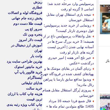
ریزش
پرسپولیس وارد مرحله جدید شد؛
عطاری
اسامی 3 گزینه لو رفت
فروشگاه لوله و اتصالات
نتیجه بازی استقلال تهران مقابل
پخش زنده جام جهانی
استقلال خوزستان
قیمت طلا دست دوم
رونمایی از خرید جدید پرسپولیس؛
سرور اچ پی
غول دومتری تارتار کیست؟
پنجره وین تک
نقل وانتقالات پرسپولیس داغ تر از
قیمت دلار امروز
همیشه؛ 3 خرید بزرگ سرخ ها در
آموزش ارز دیجیتال در
آستانه نهایی شدن | آخرین لیست
تهران
گزینه های تارتار لو رفت
وانت بار
خبر تلخ آخر هفته | امیر حیدری
از
بهترین طراحی سایت یزد
درگذشت +عکس
خرید مانیتور استوک
ردپای آلمان در بقایای موشک ها و
خرید فالوور پاپ آپ
پهپادهای کشف شده در فرودگاه جهرم
اینستاگرام
ویدیو| مدافع سابق بارسا با پیراهن
هدایای تبلیغاتی
رئال مادرید!
خرید سالت
پیروزی پُرگل استقلال مقابل همنام
هزینه چاپ کتاب با ارزان
خوزستانی
ترین قیمت
فال شمع فردا جمعه 16 مرداد
چاپ کتاب ویژه رتبه بندی
1405؛ طالع متولدین تمام ماه ها +