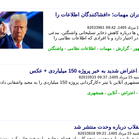
ان مهمات؛ «افشاکنندگان اطلاعات را
82033961
 ها درباره کاهش ذخایر تسلیحاتی واشنگتن، مدعی
 اختیار دارد و با افرادی که اطلاعات نظامی را
ور
-
گزارش
-
مهمات
-
اطلاعات نظامی
-
واشنگتن
ید به خبر پروژه 150 میلیاردی + عکس
82033933
مجید واشقانی (مجری و بازیگر) به خبر همشهری آنلاین با تیتر «کارگردانی پروژه 150 میلیاردی را به مجید واشقا
-
اعتراض
-
آنلاین
-
همشهری
انقلاب درباره وحدت منتشر شد
82033818
وستری تازه درباره وحدت، توجه کاربران فضای مجازی را به خود جلب کرد. پوست