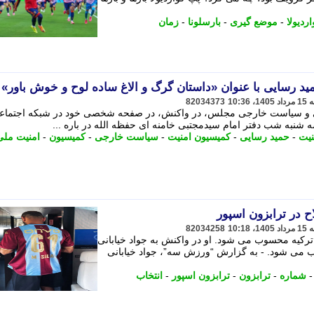
اردیولا
-
موضع گیری
-
بارسلونا
-
زمان
د رسایی با عنوان «داستان گرگ و الاغ ساده لوح و خوش باور»
82034373
 و سیاست خارجی مجلس، در واکنش، در صفحه شخصی خود در شبکه اجتماع
نبه شب دفتر امام سیدمجتبی خامنه ای حفظه الله در باره ...
نیت
-
حمید رسایی
-
کمیسیون امنیت
-
سیاست خارجی
-
کمیسیون
-
امنیت ملی
 در ترابزون اسپور
82034258
ل ترکیه محسوب می شود. او در واکنش به جواد خیابانی
ب می شود. - به گزارش “ورزش سه”، جواد خیابانی
شماره
-
ترابزون
-
ترابزون اسپور
-
انتخاب