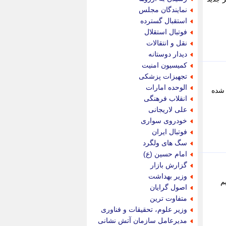
پویه آنلاین
نمایندگان مجلس
پیام نفت
استقبال گسترده
تابناک
فوتبال استقلال
تازه نیوز
نقل و انتقالات
تبیان
دیدار دوستانه
تجارت نیوز
کمیسیون امنیت
تحریریه
تجهیزات پزشکی
ترابر نیوز
الوحده امارات
 شده
ترفندباز
انقلاب فرهنگی
تریبون اقتصاد
علی لاریجانی
تسنیم نیوز
خودروی سواری
تک ناک
فوتبال ایران
تکراتو
سگ های ولگرد
توریسم آنلاین
امام حسین (ع)
تولید نیوز
گزارش بازار
تیتر فوری
وزیر بهداشت
م
تیکنا
اصول گرایان
جاب ویژن
متفاوت ترین
جار نیوز
وزیر علوم، تحقیقات و فناوری
جالبتر
مدیرعامل سازمان آتش نشانی