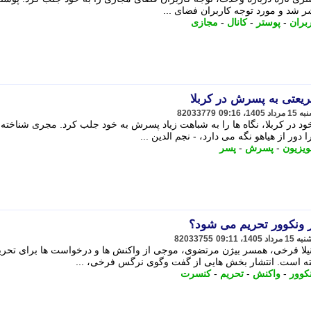
ر شد و مورد توجه کاربران فضای ...
بران
-
پوستر
-
کانال
-
مجازی
یعتی به پسرش در کربلا
82033779
خود در کربلا، نگاه ها را به شباهت زیاد پسرش به خود جلب کرد. مجری شناخته
ور از هیاهو نگه می دارد، - نجم الدین ...
ویزیون
-
پسرش
-
پسر
 ونکوور تحریم می شود؟
82033755
یلا فرخی، همسر بیژن مرتضوی، موجی از واکنش ها و درخواست ها برای تحری
ه است. انتشار بخش هایی از گفت وگوی نرگس فرخی، ...
کوور
-
واکنش
-
تحریم
-
کنسرت