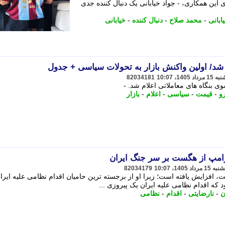
ه ترابزون و انتخاب شماره 61 برای این همکاری، - جواد خیابانی یک دنبال کننده جدی
ابانی
-
محمد صلاح
-
دنبال کننده
-
خیابانی
شد/ اولین واکنش بازار به تحولات سیاسی + جدول
82034181
و
-
قیمت
-
سیاسی
-
اعلام
-
بازار
امپ از هگست بر سر جنگ ایران
82034179
 افزایش یافته است؛ زیرا او از برجسته ترین حامیان اقدام نظامی علیه ایران
که اقدام نظامی علیه ایران یک پیروزی ...
ن
-
نارضایتی
-
اقدام
-
نظامی