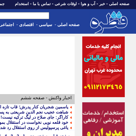
-
-
-
-
-
صفحه اصلی
خبر
آب و هوا
اوقات شرعی
تماس با ما
استخدام
جمعه، 16 مرداد 05
-
-
-
صفحه اصلی
سیاسی
اقتصادی
اجتماعی
اخبار واکنش - صفحه ششم
یاسمین شجریان کنار پدرش؛ قاب تازه ای
شباهت عجیب نجم الدین شریعتی به پس
کاراگر: جای صلاح در لیگ ترکیه نیست!
خود قلعه نویی نخواست در استقلال بمون
یاغی پرسپولیس از روی استقلال رد شد