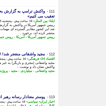
واکنش ترامپ به گزارش بحر
111 -
تعقیب می کنیم»
-
-
ایلنا
بین الملل
16 ساعت پیش - پنجشنبه 15 مرداد 1405، 09:42
رییس جمهور آمریکا در واکنش به گزارش
شد این کشور مقادیر گسترده ای مهمات در
منتشر کرده اند، برخورد ...
رییس جمهور آمریکا
-
آمریکا
-
رییس جمه
مجید واشقانی منفجر شد! / اعتراض شد
112 -
-
-
اقتصاد 24
فرهنگی
16 ساعت پیش - پنجشنبه 15 مرداد 1405، 09:37
واکنش نشان داد و نوشت: -
مجید واشقانی
-
میلیاردی
-
مجید
-
پروژه
پوستر معنادار رسانه رهبر 
113 -
-
-
اخبار ایران
سیاسی
16 ساعت پیش - پنجشنبه 15 مرداد 1405، 09:21
کانال رسانه ای رهبر انقلاب با انتشار پ