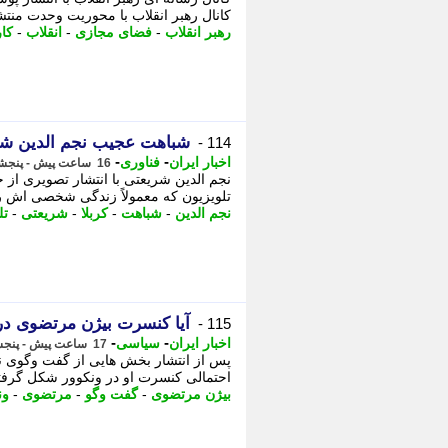
کانال رهبر انقلاب با محوریت وحدت منتش
رهبر انقلاب
-
فضای مجازی
-
انقلاب
-
کار
شباهت عجیب نجم الدین شر
114 -
-
-
اخبار ایران
فناوری
16 ساعت پیش - پنجشنبه 15 مرداد 1405، 09:16
نجم الدین شریعتی با انتشار تصویری از 
تلویزیون که معمولاً زندگی شخصی اش را د
نجم الدین
-
شباهت
-
کربلا
-
شریعتی
-
تل
آیا کنسرت بیژن مرتضوی در
115 -
-
-
اخبار ایران
سیاسی
17 ساعت پیش - پنجشنبه 15 مرداد 1405، 09:11
پس از انتشار بخش هایی از گفت وگوی ن
احتمالی کنسرت او در ونکوور شکل گرفت
بیژن مرتضوی
-
گفت وگو
-
مرتضوی
-
ون