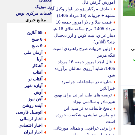
معلمان
آموزش گرفتن فال
رز موزیک
تصادف مرگبار پژو در بلوار وکیل آباد
خدمات مرکزی بوش
مشهد + جزییات (15 مرداد 1405)
منابع خبری
قیمت طلا و دلار امروز جمعه 16
مرداد 1405؛ نرخ سکه، طلای 18 عیار،
55 آنلاین
دینار عراق، بیت کوین و ارز دیجیتال
6 صبح
چند؟ (آنلاین)
9 صبح
ی
اولین جزییات طرح راهبردی امنیت
آرمان ملی
تنگه هرمز
آریا
فال ابجد امروز جمعه 16 مرداد
آشکار
1405/ شاید آرزوی محالتان برآورده
آفتاب
شود
آفتاب نو
«ناریا» در تماشاخانه جوانمرد –
آوازه شهر
خبرآنلاین
آوش
توصیه های طب ایرانی برای بهبود
آهن نیوز
شیرمادر و سلامتی نوزاد
آینده روشن
پاسخ قالیباف به ترامپ: این
اتومبیل فارسی
دیپلماسی نمایشی، شکست خورده
اخبار ارسالی
است
اخبار اقتصادی
رایزنی عراقچی و همتای موریتانی
اخبار ایران
خود درباره تحولات منطقه