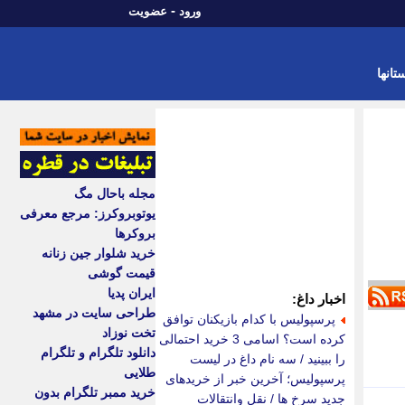
-
ورود
عضویت
تانها
مجله باحال مگ
یوتوبروکرز: مرجع معرفی
بروکرها
خرید شلوار جین زنانه
قیمت گوشی
ایران پدیا
اخبار داغ:
طراحی سایت در مشهد
پرسپولیس با کدام بازیکنان توافق
تخت نوزاد
کرده است؟ اسامی 3 خرید احتمالی
دانلود تلگرام و تلگرام
را ببینید / سه نام داغ در لیست
طلایی
پرسپولیس؛ آخرین خبر از خریدهای
خرید ممبر تلگرام بدون
جدید سرخ ها / نقل وانتقالات