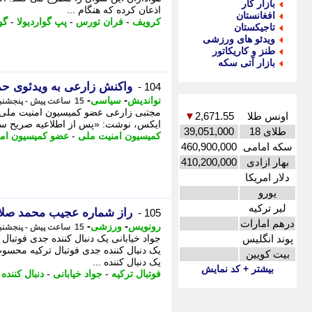
بازار کار
اذعان کرده که هنگام ...
افغانستان
کرویف
-
فران تورس
-
پپ گواردیولا
-
گو
تاجیکستان
ویدئو های ورزشی
طنز و کاریکاتور
بازار آتی سکه
واکنش زارعی به ویدئوی حمی
104 -
-
-
نواندیش
سیاسی
15 ساعت پیش - پنجشنبه 15 مرداد 1405، 10:36
مجتبی زارعی عضو کمیسیون امنیت ملی
اونس طلا
2,671.55
▼
ایکس، نوشت: «پس از اطلاعیه صریح سه ش
طلای 18
39,051,000
کمیسیون امنیت ملی
-
عضو کمیسیون ام
سکه امامی
460,900,000
بهار ازادی
410,200,000
دلار امریکا
یورو
لیر ترکیه
راز شماره عجیب محمد صلاح
105 -
درهم امارات
-
-
رونویس
ورزشی
15 ساعت پیش - پنجشنبه 15 مرداد 1405، 10:18
پوند انگلیس
جواد خیابانی یک دنبال کننده جدی فوتبا
یک دنبال کننده جدی فوتبال ترکیه محسو
بیت کویین
یک دنبال کننده ...
بیشتر + کد نمایش
فوتبال ترکیه
-
جواد خیابانی
-
دنبال کننده
-