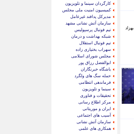
جام جم
کارگردان سینما و تلویزیون
جدید پرس
کمیسیون امنیت ملی مجلس
جماران
مدیرکل پدافند غیرعامل
جوان ایرانی
سازمان آتش نشانی مشهد
جهان مانا
هزاد
تیم فوتبال پرسپولیس
جهان نگر
شبکه بهداشت و درمان
جهان نیوز
تیم فوتبال استقلال
چطور
سهراب بختیاری زاده
چمپیونات
مجلس شورای اسلامی
چمدون
ابوالفضل رزاق پور
چه خبر
باشگاه خبرنگاران
حادثه 24
حمله سگ های ولگرد
حرف تو
فرماندهی انتظامی
حوادث پلاس
سینما و تلویزیون
حوزه نیوز
تحقیقات و فناوری
خبر آنلاین
مرکز اطلاع رسانی
خبر جنوب
ایران و موریتانی
خبر سیاسی
آسیب های اجتماعی
خبر گردون
سازمان آتش نشانی
خبر ورزشی
همکاری های علمی
خبرجو