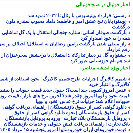
بار فوتبال در صبح فوتبالی
سمی؛ قرارداد وینیسیوس با رئال تا ۲۰۳۲ تمدید شد
ویدئو) پایان تلخ عشق امیر و فاطمه؛ داماد محبوب سندرم داون
گذشت
ازگشت طوفان آسانی؛ ستاره جنجالی استقلال با یک گل تماشایی
ه را به خود امیدوار کرد
از منتفی شدن بازگشت رامین رضائیان به استقلال؛ اختلاف بر سر
م قرارداد
شنواره گل در دیدار تدارکاتی؛ استقلال با درخشش سحرخیزان از
 هم نام خوزستانی عبور کرد
بار ویژه
اندیشه معاصر
میم کالابرگ | جزئیات طرح شمیم کالابرگ | نحوه استفاده از شمیم
لابرگ و اعتبار خرید
دس امروز کیلویی چند است؟؛ جدول جدید قیمت حبوبات را ببینید /
مت نخود و لوبیا امروز چقدر شد؟ آخرین نرخ های بازار / قیمت روز
وبات اعلام شد؛ جزئیات نرخ عدس، نخود و لوبیا
انلود گواهی کسر از حقوق بازنشستگان | راهنمای دریافت گواهی
ر از حقوق بازنشستگان | نحوه دانلود گواهی کسر از حقوق
روفایل بازنشستگان بانک تجارت | ورود به پروفایل بازنشستگان
نک تجارت | راهنمای دریافت فیش حقوقی و خدمات بازنشستگان
قیمت خودروهای ایران خودرو سایپا امروز پنجشنبه ۱۵ مرداد ۱۴۰۵ |