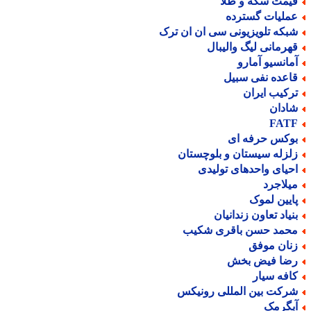
یمت سکه و طلا
ملیات گسترده
بکه تلویزیونی سی ان ان ترک
هرمانی لیگ والیبال
مانسیو آمارو
اعده نفی سبیل
رکیب ایران
ادان
FAT
وکس حرفه ای
لزله سیستان و بلوچستان
حیای واحدهای تولیدی
یلاجرد
ایین لموک
نیاد تعاون زندانیان
حمد حسن باقری شکیب
نان موفق
ضا فیض بخش
افه سیار
رکت بین المللی رونیکس
بگرمک