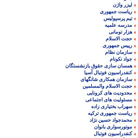
یزر واژن
یاست جمهوری
یم پرسپولیس
درسه علمیه
زار تومانی
جت الاسلام
ییس جمهوری
ازمان نظام
واد نکونام
مسان سازی حقوق بازنشستگان
نفدراسیون فوتبال آسیا
ازمان همکاری شانگهای
جت الاسلام والمسلمین
حدودیت های کرونایی
سئولیت های اجتماعی
هراب بختیاری زاده
یاست جمهوری ترکیه
حمدجواد حسین نژاد
وتورسواری بانوان
نفدراسیون فوتبال