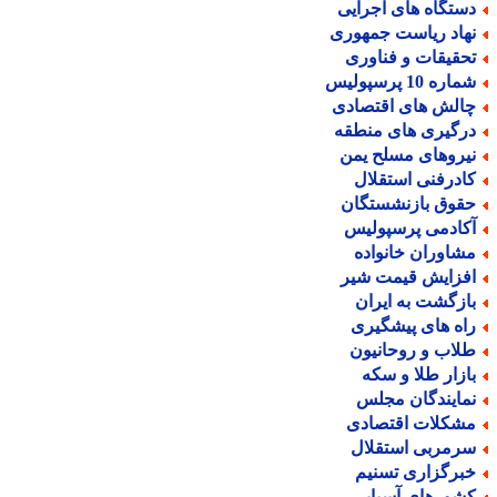
ستگاه های اجرایی
هاد ریاست جمهوری
حقیقات و فناوری
اره 10 پرسپولیس
الش های اقتصادی
رگیری های منطقه
یروهای مسلح یمن
ادرفنی استقلال
قوق بازنشستگان
کادمی پرسپولیس
شاوران خانواده
فزایش قیمت شیر
ازگشت به ایران
اه های پیشگیری
لاب و روحانیون
ازار طلا و سکه
مایندگان مجلس
شکلات اقتصادی
رمربی استقلال
برگزاری تسنیم
شورهای آسیایی