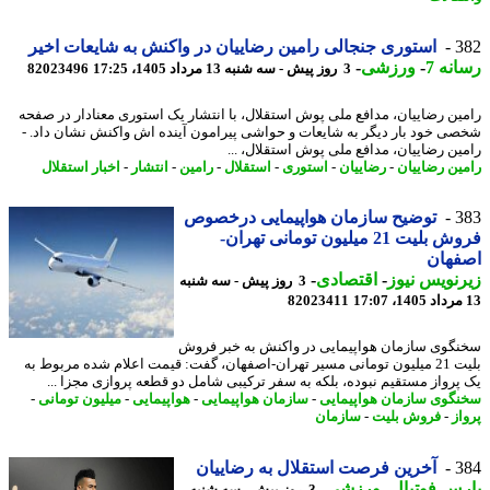
3
استوری جنجالی رامین رضاییان در واکنش به شایعات اخیر
نه 7
-
ورزشی
-
3 روز پیش - سه شنبه 13 مرداد 1405، 17:25
82023496
ین رضاییان، مدافع ملی پوش استقلال، با انتشار یک استوری معنادار در صفحه
ی خود بار دیگر به شایعات و حواشی پیرامون آینده اش واکنش نشان داد. -
ین رضاییان، مدافع ملی پوش استقلال، ...
ین رضاییان
-
رضاییان
-
استوری
-
استقلال
-
رامین
-
انتشار
-
اخبار استقلال
3
توضیح سازمان هواپیمایی درخصوص
فروش بلیت 21 میلیون تومانی تهران-
فهان
نویس نیوز
-
اقتصادی
-
3 روز پیش - سه شنبه
82023411
گوی سازمان هواپیمایی در واکنش به خبر فروش
بلیت 21 میلیون تومانی مسیر تهران-اصفهان، گفت: قیمت اعلام شده مربوط به
پرواز مستقیم نبوده، بلکه به سفر ترکیبی شامل دو قطعه پروازی مجزا ...
گوی سازمان هواپیمایی
-
سازمان هواپیمایی
-
هواپیمایی
-
میلیون تومانی
-
از
-
فروش بلیت
-
سازمان
3
آخرین فرصت استقلال به رضاییان
س فوتبال
-
ورزشی
-
3 روز پیش - سه شنبه