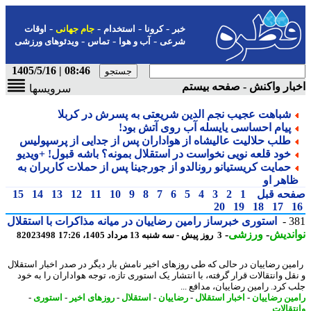
-
-
-
-
خبر
کرونا
استخدام
جام جهانی
اوقات
-
-
-
شرعی
آب و هوا
تماس
ویدئوهای ورزشی
08:46 | 1405/5/16
ار واکنش - صفحه بیستم
سرویسها
شباهت عجیب نجم الدین شریعتی به پسرش در کربلا
پیام احساسی یایسله آب روی آتش بود!
طلب حلالیت عالیشاه از هواداران پس از جدایی از پرسپولیس
خود قلعه نویی نخواست در استقلال بمونه؟ باشه قبول! +ویدیو
حمایت کریستیانو رونالدو از جورجینا پس از حملات کاربران به
اهر او
حه قبل
1
2
3
4
5
6
7
8
9
10
11
12
13
14
15
20
19
18
17
3
استوری خبرساز رامین رضاییان در میانه مذاکرات با استقلال
ندیش
-
ورزشی
-
3 روز پیش - سه شنبه 13 مرداد 1405، 17:26
82023498
ین رضاییان در حالی که طی روزهای اخیر نامش بار دیگر در صدر اخبار استقلال
قل وانتقالات قرار گرفته، با انتشار یک استوری تازه، توجه هواداران را به خود
 کرد. رامین رضاییان، مدافع ...
ین رضاییان
-
اخبار استقلال
-
رضاییان
-
استقلال
-
روزهای اخیر
-
استوری
-
تقالات