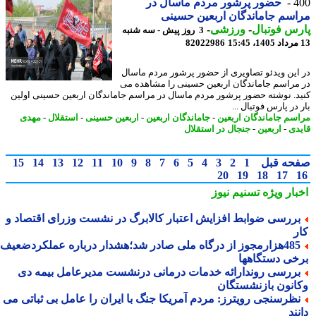
4
حضور پرشور مردم ماسال در
سم جاماندگان اربعین حسینی
س فوتبال
-
ورزشی
-
3 روز پیش - سه شنبه
82022986
این ویدئو تصاویری از حضور پرشور مردم ماسال
مراسم جاماندگان اربعین حسینی را مشاهده می
د. نوشته حضور پرشور مردم ماسال در مراسم جاماندگان اربعین حسینی اولین
در پارس فوتبال ...
سم جاماندگان اربعین
-
جاماندگان اربعین
-
اربعین حسینی
-
استقلال
-
مهدی
دی
-
اربعین
-
جنجال در استقلال
حه قبل
1
2
3
4
5
6
7
8
9
10
11
12
13
14
15
20
19
18
17
بار ویژه
تسنیم نیوز
ررسی ضوابط افزایش اعتبار کالابرگ در نشست وزرای اقتصاد و
ر
485هزارمجوز از درگاه ملی صادر شد؛هشدار درباره عملکردضعیف
خی دستگاهها
ررسی روندارائه خدمات درمانی درنشست مدیرعامل بیمه دی
انون بازنشستگان
ظرسنجی رویترز: مردم آمریکا جنگ با ایران را عامل بی ثباتی می
ند