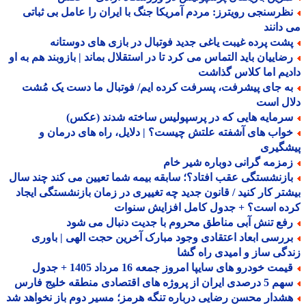
ظرسنجی رویترز: مردم آمریکا جنگ با ایران را عامل بی ثباتی
دانند
شت پرده غیبت یاغی جدید فوتبال در بازی های دوستانه
ضاییان باید التماس می کرد تا در استقلال بماند | بازوبند هم به او
یم اما کلاس گذاشت
ه جای پیشرفت، پسرفت کرده ایم/ فوتبال ما دست یک مُشت
ال است
رمایه هایی که در پرسپولیس ساخته شدند (عکس)
واب های آشفته علتش چیست؟ | دلایل، راه های درمان و
شگیری
مزمه گرانی دوباره شیر خام
ازنشستگی عقب افتاد؟؛ سابقه بیمه شما تعیین می کند چند سال
تر کار کنید / قانون جدید چه تغییری در زمان بازنشستگی ایجاد
ده است؟ + جدول کامل افزایش سنوات
فع تنش آبی مناطق محروم با جدیت دنبال می شود
ررسی ابعاد اعتقادی وجود مبارک آخرین حجت الهی | باوری
گی ساز و امیدی راه گشا
مت خودرو های سایپا امروز جمعه 16 مرداد 1405 + جدول
صدی ایران از پروژه های اقتصادی منطقه خلیج فارس
شدار محسن رضایی درباره تنگه هرمز؛ مسیر دوم باز نخواهد شد