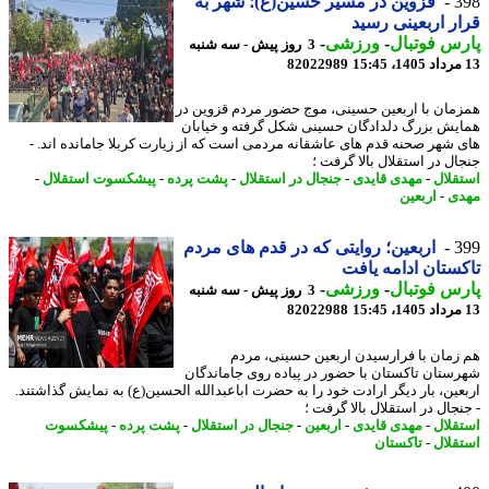
3
قزوین در مسیر حسین(ع)؛ شهر به
ر اربعینی رسید
س فوتبال
-
ورزشی
-
3 روز پیش - سه شنبه
82022989
مان با اربعین حسینی، موج حضور مردم قزوین در
یش بزرگ دلدادگان حسینی شکل گرفته و خیابان
 شهر صحنه قدم های عاشقانه مردمی است که از زیارت کربلا جامانده اند. -
ال در استقلال بالا گرفت ؛
قلال
-
مهدی قایدی
-
جنجال در استقلال
-
پشت پرده
-
پیشکسوت استقلال
-
ی
-
اربعین
3
اربعین؛ روایتی که در قدم های مردم
ستان ادامه یافت
س فوتبال
-
ورزشی
-
3 روز پیش - سه شنبه
82022988
زمان با فرارسیدن اربعین حسینی، مردم
ستان تاکستان با حضور در پیاده روی جاماندگان
عین، بار دیگر ارادت خود را به حضرت اباعبدالله الحسین(ع) به نمایش گذاشتند.
نجال در استقلال بالا گرفت ؛
قلال
-
مهدی قایدی
-
اربعین
-
جنجال در استقلال
-
پشت پرده
-
پیشکسوت
قلال
-
تاکستان