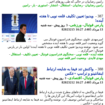
ین رضاییان در حالی که طی روزهای اخیر ...
ین رضاییان
-
رضاییان
-
استقلال
-
انتشار
-
استوری
-
بار
-
رامین
3
ویدیو| تعیین تکلیف قلعه نویی تا هفته
ده!
س فوتبال
-
ورزشی
-
3 روز پیش - سه شنبه
82023215
رمهدی علوی، سخنگوی فدراسیون فوتبال می
د وضعیت امیر قلعه نویی تا هفته آینده مشخص
شود. نوشته ویدیو| تعیین تکلیف قلعه نویی تا هفته آینده! اولین بار در پارس
ال | خبرگزاری ...
ه آینده
-
قلعه نویی
-
سخنگوی فدراسیون فوتبال
-
تعیین تکلیف
-
استقلال
-
ی قایدی
-
وضعیت امیر قلعه نویی
3
واکنش تند فیفا به شایعه ارتباط
فانتینو و ترامپ +عکس
س فوتبال
-
اقتصادی
-
3 روز پیش - سه شنبه
82023212
ا در واکنش به ادعاهای مطرح شده درباره ارتباط
 اینفانتینو با دولت آمریکا، این گزارش ها را
تگی و بی اساس توصیف کرد. نوشته واکنش تند فیفا به شایعه ارتباط اینفانتینو
رامپ +عکس ...