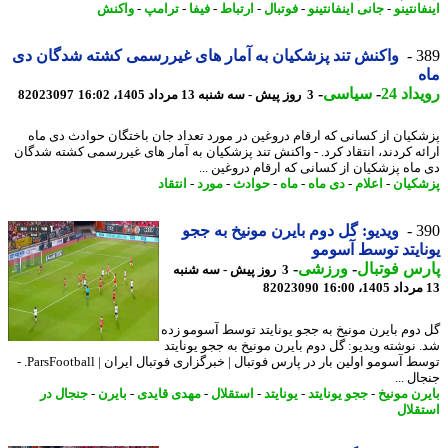
انتینو
-
جانی اینفانتینو
-
فوتبال
-
ارتباط
-
فیفا
-
ترامپ
-
واکنش
3
واکنش تند پزشکیان به آمار های غیررسمی کشته شدگان دی
اد 24
-
سیاسی
-
3 روز پیش - سه شنبه 13 مرداد 1405، 16:02
82023097
کیان از کسانی که ارقام دروغین در مورد تعداد جان باختگان حوادث دی ماه
ئه کردند، انتقاد کرد. - واکنش تند پزشکیان به آمار های غیررسمی کشته شدگان
ماه پزشکیان از کسانی که ارقام دروغین ...
کیان
-
اعلام
-
دی ماه
-
ماه
-
حوادث
-
مورد
-
انتقاد
3
ویدیو: گل دوم بایرن مونیخ به ججو
ایتد توسط آسومو
س فوتبال
-
ورزشی
-
3 روز پیش - سه شنبه
82023090
دوم بایرن مونیخ به ججو یونایتد توسط آسومو زده
 نوشته ویدیو: گل دوم بایرن مونیخ به ججو یونایتد
توسط آسومو اولین بار در پارس فوتبال | خبرگزاری فوتبال ایران | ParsFootball. -
ل ...
رن مونیخ
-
ججو یونایتد
-
یونایتد
-
استقلال
-
مهدی قایدی
-
بایرن
-
جنجال در
قلال