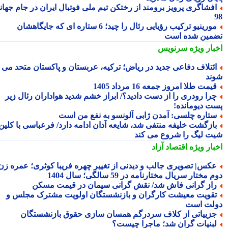
فشاگری پرویز برومند از رختکن تیم ملی فوتبال ایران در جام جهانی
مورینیو ترکیب رؤیایی رئال را چید؛ 6 ستاره ای که جایگاهشان
مین شده است
بار ویژه
سرنویس
ئتلاف دفاعی جدید در ریاض؛ ترکیه، عربستان و پاکستان متحد می
ند
یمت طلا امروز جمعه 16 مرداد 1405
را رودری را از دست دادید؟/ ابراز خشم شدید هواداران رئال زیر
ت دیومانده!
تاره چلسی: آمدن ژابی آلونسو به نفع من است
ازگشت خلیفه منتفی شد، شایعه آدان ادامه دارد/ فرعباسی با کلین
ت لیگ را شروع می کند
بار ویژه
اقتصاد آزاد
کس| تصویری جالب و دیدنی از تغییر چهره فریبا کوثری؛ عمره زن
 مختار سریال مختارنامه در 59 سالگی؛ سال 1404
از گرانی فاش شد/ نقش گرانی سیمان در قیمت مسکن
قویت معیشت کارگران و بازنشستگان اولویت مشترک مجلس و
لت است
زییاتی از کلاف سردرگم همسان سازی حقوق بازنشستگان
بنیات گران شد؛ ماجرا چیست؟