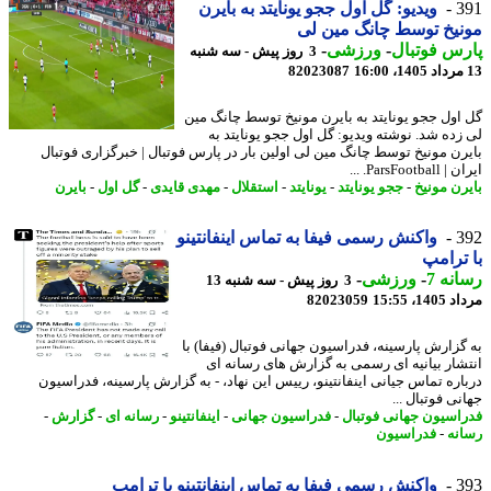
3
ویدیو: گل اول ججو یونایتد به بایرن
یخ توسط چانگ مین لی
س فوتبال
-
ورزشی
-
3 روز پیش - سه شنبه
82023087
اول ججو یونایتد به بایرن مونیخ توسط چانگ مین
زده شد. نوشته ویدیو: گل اول ججو یونایتد به
رن مونیخ توسط چانگ مین لی اولین بار در پارس فوتبال | خبرگزاری فوتبال
ParsFootb. ...
رن مونیخ
-
ججو یونایتد
-
یونایتد
-
استقلال
-
مهدی قایدی
-
گل اول
-
بایرن
3
واکنش رسمی فیفا به تماس اینفانتینو
ترامپ
نه 7
-
ورزشی
-
3 روز پیش - سه شنبه 13
1، 15:55
82023059
گزارش پارسینه، فدراسیون جهانی فوتبال (فیفا) با
شار بیانیه ای رسمی به گزارش های رسانه ای
اره تماس جیانی اینفانتینو، رییس این نهاد، - به گزارش پارسینه، فدراسیون
ی فوتبال ...
اسیون جهانی فوتبال
-
فدراسیون جهانی
-
اینفانتینو
-
رسانه ای
-
گزارش
-
نه
-
فدراسیون
3
واکنش رسمی فیفا به تماس اینفانتینو با ترامپ