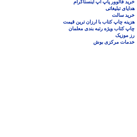
د فالوور پاپ آپ اینستاگرام
یای تبلیغاتی
ید سالت
نه چاپ کتاب با ارزان ترین قیمت
 کتاب ویژه رتبه بندی معلمان
موزیک
مات مرکزی بوش