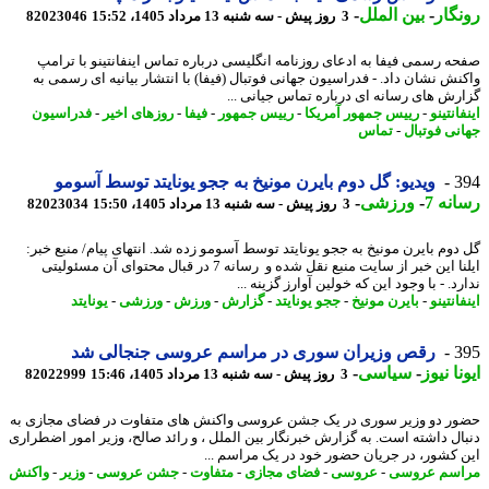
گار
-
بین الملل
-
3 روز پیش - سه شنبه 13 مرداد 1405، 15:52
82023046
ه رسمی فیفا به ادعای روزنامه انگلیسی درباره تماس اینفانتینو با ترامپ
نش نشان داد. - فدراسیون جهانی فوتبال (فیفا) با انتشار بیانیه ای رسمی به
رش های رسانه ای درباره تماس جیانی ...
انتینو
-
رییس جمهور آمریکا
-
رییس جمهور
-
فیفا
-
روزهای اخیر
-
فدراسیون
نی فوتبال
-
تماس
3
ویدیو: گل دوم بایرن مونیخ به ججو یونایتد توسط آسومو
نه 7
-
ورزشی
-
3 روز پیش - سه شنبه 13 مرداد 1405، 15:50
82023034
دوم بایرن مونیخ به ججو یونایتد توسط آسومو زده شد. انتهای پیام/ منبع خبر:
ایلنا این خبر از سایت منبع نقل شده و رسانه 7 در قبال محتوای آن مسئولیتی
د. - با وجود این که خولین آوارز گزینه ...
انتینو
-
بایرن مونیخ
-
ججو یونایتد
-
گزارش
-
ورزش
-
ورزشی
-
یونایتد
3
رقص وزیران سوری در مراسم عروسی جنجالی شد
نا نیوز
-
سیاسی
-
3 روز پیش - سه شنبه 13 مرداد 1405، 15:46
82022999
ر دو وزیر سوری در یک جشن عروسی واکنش های متفاوت در فضای مجازی به
ال داشته است. به گزارش خبرنگار بین الملل ، و رائد صالح، وزیر امور اضطراری
 کشور، در جریان حضور خود در یک مراسم ...
سم عروسی
-
عروسی
-
فضای مجازی
-
متفاوت
-
جشن عروسی
-
وزیر
-
واکنش