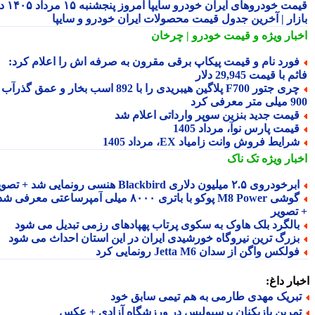
قیمت خودروهای ایران خودرو سایپا امروز پنجشنبه ۱۵ مرداد ۱۴۰۵ در
زار | آخرین جدول قیمت محصولات ایران خودرو و سایپا
بار ویژه
و قیمت خودرو | چرخان
ورد نام و قیمت پیکاپ برقی مقرون به صرفه اش را اعلام کرد:
 با قیمت 29,945 دلار
چری جتور F700 پلاگین هیبریدی را با 892 اسب بخار و عمق گذرآب
 معرفی کرد
یمت جدید بنزین سوپر وارداتی اعلام شد
یمت پارس نوآ، مرداد 1405
رایط فروش وانت زامیاد EX، مرداد 1405
بار ویژه
تک ناک
رخودروی ۲.۵ میلیون دلاری Blackbird هنسی رونمایی شد + تصویر
گوشی M8 Power پوکو با باتری ۸۰۰۰ میلی آمپرساعتی معرفی شد
تصویر
الگرد بلک هاوک به سکوی پرتاب پهپادهای رزمی تبدیل می شود
زرگ ترین نیروگاه خورشیدی ایران در این استان احداث می شود
ولکس واگن از سدان Jetta M6 رونمایی کرد
ار داغ:
بریک مهدی طارمی به هم تیمی سابق خود
مرین بازیکنان پرسپولیس در ورزشگاه آزادی + عکس