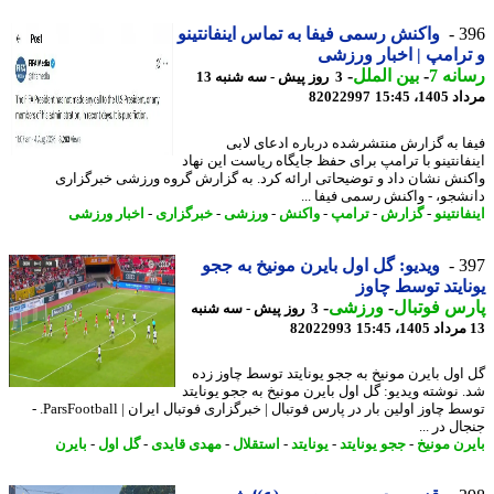
3
واکنش رسمی فیفا به تماس اینفانتینو
رامپ | اخبار ورزشی
نه 7
-
بین الملل
-
3 روز پیش - سه شنبه 13
1، 15:45
82022997
ا به گزارش منتشرشده درباره ادعای لابی
فانتینو با ترامپ برای حفظ جایگاه ریاست این نهاد
نش نشان داد و توضیحاتی ارائه کرد. به گزارش گروه ورزشی خبرگزاری
شجو، - واکنش رسمی فیفا ...
انتینو
-
گزارش
-
ترامپ
-
واکنش
-
ورزشی
-
خبرگزاری
-
اخبار ورزشی
3
ویدیو: گل اول بایرن مونیخ به ججو
ایتد توسط چاوز
س فوتبال
-
ورزشی
-
3 روز پیش - سه شنبه
82022993
اول بایرن مونیخ به ججو یونایتد توسط چاوز زده
 نوشته ویدیو: گل اول بایرن مونیخ به ججو یونایتد
توسط چاوز اولین بار در پارس فوتبال | خبرگزاری فوتبال ایران | ParsFootball. -
ل در ...
رن مونیخ
-
ججو یونایتد
-
یونایتد
-
استقلال
-
مهدی قایدی
-
گل اول
-
بایرن