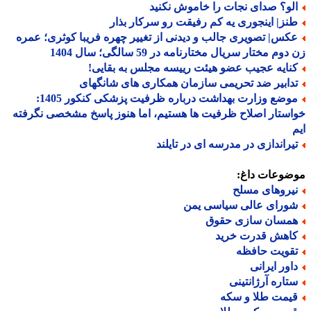
لو؟ صدای نجات را خاموش نکنید
نز| اینجوری یه کم رفیقت رو سرکار بذار
کس| تصویری جالب و دیدنی از تغییر چهره فریبا کوثری؛ عمره
وم مختار سریال مختارنامه در 59 سالگی؛ سال 1404
نایه عجیب عضو هیئت رییسه مجلس به بقایی!
دابیر ضد تحریمی سازمان همکاری های شانگهای
موضع وزارت بهداشت درباره ظرفیت پزشکی کنکور 1405:
ستار اصلاح ظرفیت ها هستیم، اما هنوز پاسخ مشخصی نگرفته
یراندازی در مدرسه ای در تایلند
ضوعات داغ:
یروهای مسلح
ورای عالی سیاسی یمن
مسان سازی حقوق
اهش قدرت خرید
قویت حافظه
اور ایرانی
تاره آرژانتینی
یمت طلا و سکه