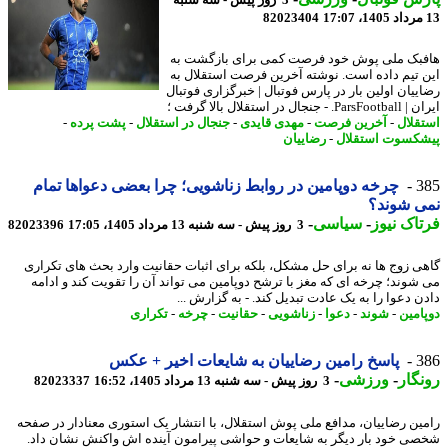
82023404
بک ملی پوش خود فرصت کمی برای بازگشت به
 تیم داده است. نوشته آخرین فرصت استقلال به
ییان اولین بار در پارس فوتبال | خبرگزاری فوتبال
- جنجال در استقلال بالا گرفت ؛
قلال
-
آخرین فرصت
-
مهدی قایدی
-
جنجال در استقلال
-
پشت پرده
-
کسوت استقلال
-
رضاییان
3
چرخه دوپامین در روابط زناشویی؛ چرا بعضی دعواها تمام
ی شوند؟
اک نیوز
-
سیاسی
-
3 روز پیش - سه شنبه 13 مرداد 1405، 17:05
82023396
ی زوج ها نه برای حل مشکل، بلکه برای اثبات حقانیت وارد بحث های تکراری
شوند؛ چرخه ای که مغز با ترشح دوپامین می تواند آن را تقویت کند و ادامه
ن دعوا را به یک عادت تبدیل کند. - به گزارش ...
امین
-
شوند
-
دعوا
-
زناشویی
-
حقانیت
-
چرخه
-
تکراری
3
پاسخ رامین رضاییان به شایعات اخیر + عکس
گار
-
ورزشی
-
3 روز پیش - سه شنبه 13 مرداد 1405، 16:52
82023337
ین رضاییان، مدافع ملی پوش استقلال، با انتشار یک استوری معنادار در صفحه
ی خود بار دیگر به شایعات و حواشی پیرامون آینده اش واکنش نشان داد.