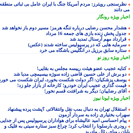
ظرسنجی رویترز: مردم آمریکا جنگ با ایران عامل بی ثباتی منطقه
 دانند
بار ویژه
رونگار
شدار محسن رضایی درباره تنگه هرمز؛ مسیر دوم باز نخواهد شد
دول پخش زنده بازی های جمعه 16 مرداد
رارداد مهم آرسنال تمدید شد
رمایه هایی که در پرسپولیس ساخته شدند (عکس)
تاره سابق برزیل در انگلیس باشگاه می خرد
بار ویژه
روز نو
نایه عجیب عضو هیئت رییسه مجلس به بقایی!
و برش از علی حسین قاضی زاده سوژه بیسیمچی مدیا شد
وسف پزشکیان: اگر دولت شکست بخورد، ایران شکست می خورد
یمت گذاری عجیب ایران خودرو؛ کارخانه از بازار جلو زد!
قای رضاییان؛ دیگر به شرافتت قسم نخور!
بار ویژه
ایونا نیوز
ستقلال تهران به دنبال بمب نقل وانتقالاتی ؟پشت پرده پیشنهاد
راب بختیاری زاده به سردار آزمون
یام احساسی امید عالیشاه برای هواداران پرسپولیس پس از جدایی
ودری بارسلونا را انتخاب کرد؛ چراغ سبز ستاره سیتی به فلیک و
یان رویای رئال مادرید