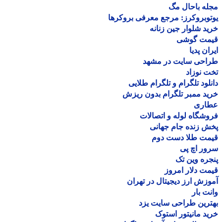
ه باحال مگ
وبروکرز: مرجع معرفی بروکرها
د شلوار جین زنانه
مت گوشی
ان پدیا
احی سایت در مشهد
 نوزاد
لود تلگرام و تلگرام طلایی
د ممبر تلگرام بدون ریزش
اری
شگاه لوله و اتصالات
 زنده جام جهانی
مت طلا دست دوم
ر اچ پی
ره وین تک
ت دلار امروز
زش ارز دیجیتال در تهران
ت بار
رین طراحی سایت یزد
د مانیتور استوک