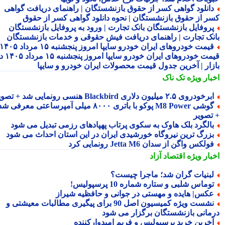
انلود گواهی کسر از حقوق بازنشستگان | راهنمای دریافت گواهی
ر از حقوق بازنشستگان | نحوه دانلود گواهی کسر از حقوق
روفایل بازنشستگان بانک تجارت | ورود به پروفایل بازنشستگان
نک تجارت | راهنمای دریافت فیش حقوقی و خدمات بازنشستگان
قیمت خودروهای ایران خودرو سایپا امروز پنجشنبه ۱۵ مرداد ۱۴۰۵ |
قیمت خودروهای ایران خودرو سایپا امروز پنجشنبه ۱۵ مرداد ۱۴۰۵ در
زار | آخرین جدول قیمت محصولات ایران خودرو و سایپا
بار ویژه
تک ناک
رخودروی ۲.۵ میلیون دلاری Blackbird هنسی رونمایی شد + تصویر
گوشی M8 Power پوکو با باتری ۸۰۰۰ میلی آمپرساعتی معرفی شد
تصویر
الگرد بلک هاوک به سکوی پرتاب پهپادهای رزمی تبدیل می شود
زرگ ترین نیروگاه خورشیدی ایران در این استان احداث می شود
ولکس واگن از سدان Jetta M6 رونمایی کرد
بار ویژه
اقتصاد آزاد
بنیات گران شد؛ ماجرا چیست؟
وماس شلبی و ستاره شماره 10 پرسپولیس!
کس| هایده و مهستی در جوانی و حافظیه شیراز
نشست ویژه کمیسیون اصل 90 برای پیگیری مطالبات معیشتی و
مانی بازنشستگان برگزار می شود
خرین خرید پرسپولیس و فریم امیدوارکننده