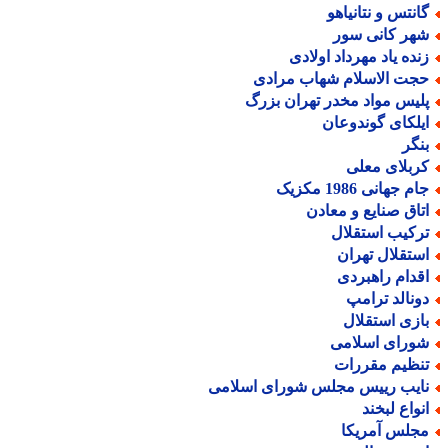
انتس و نتانیاهو
هر کانی سور
نده یاد مهرداد اولادی
جت الاسلام شهاب مرادی
لیس مواد مخدر تهران بزرگ
یلکای گوندوعان
نگر
ربلای معلی
م جهانی 1986 مکزیک
تاق صنایع و معادن
رکیب استقلال
ستقلال تهران
قدام راهبردی
ونالد ترامپ
ازی استقلال
ورای اسلامی
نظیم مقررات
ایب رییس مجلس شورای اسلامی
نواع لبخند
جلس آمریکا