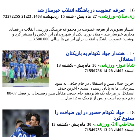
تعرفه عضویت در باشگاه انقلاب خبرساز شد
 سان
-
ورزشی
-
27 ماه پیش - شنبه 15 اردیبهشت 1403، 21:23
72272255
شار تصویری از تعرفه عضویت در مجموعه فرهنگی ورزشی انقلاب در فضای
زی خبرساز شد. - میلاد نوری یکی از شهروندان این عکس را منتشر کرد و
: عضویت باشگاه انقلاب برای ایرانی ها سالی 3.500.000 ...
هشدار جواد نکونام به بازیکنان
قلال
ا نیوز
-
ورزشی
-
30 ماه پیش - یکشنبه 13
14، 14:28
71550736
ین جدال مس و استقلال در جام حذفی به سود
جانی ها به پایان رسیده است. - آخرین حذف
استقلال در مرحله یک شانزدهم جام حذفی مقابل مس رفسنجان در فصل 87-88
خورده است و پس از نزدیک به 12 سال ...
جواد نکونام حضور در این ضیافت را
وع کرد
طب 24
-
ورزشی
-
30 ماه پیش - یکشنبه 13
14، 13:23
71549755