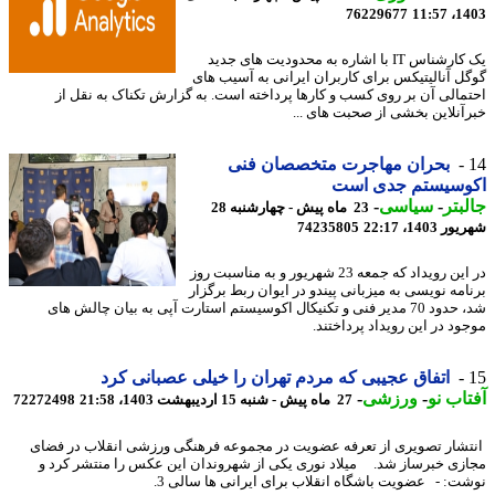
76229677
1403
یک کارشناس IT با اشاره به محدودیت های جدید
ل آنالیتیکس برای کاربران ایرانی به آسیب های
مالی آن بر روی کسب و کارها پرداخته است. به گزارش تکناک به نقل از
آنلاین بخشی از صحبت های ...
بحران مهاجرت متخصصان فنی
وسیستم جدی است
بتر
-
سیاسی
-
23 ماه پیش - چهارشنبه 28
1403، 22:17
74235805
در این رویداد که جمعه 23 شهریور و به مناسبت روز
امه نویسی به میزبانی پیندو در ایوان ربط برگزار
شد، حدود 70 مدیر فنی و تکنیکال اکوسیستم استارت آپی به بیان چالش های
ود در این رویداد پرداختند.
اتفاق عجیبی که مردم تهران را خیلی عصبانی کرد
اب نو
-
ورزشی
-
27 ماه پیش - شنبه 15 اردیبهشت 1403، 21:58
72272498
شار تصویری از تعرفه عضویت در مجموعه فرهنگی ورزشی انقلاب در فضای
زی خبرساز شد. میلاد نوری یکی از شهروندان این عکس را منتشر کرد و
ت: - عضویت باشگاه انقلاب برای ایرانی ها سالی 3.