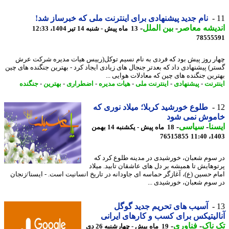
نام جدید پیشنهادی برای اینترنت ملی که خبرساز شد!
یشه معاصر
-
بین الملل
-
13 ماه پیش - شنبه 14 تیر 1404، 12:33
78555
ر روز پیش بود که فردی به نام نسیم توکل(رییس هیات مدیره شرکت عرش
ر) پیشنهادی داد که بعدتر جنجال های زیادی ایجاد کرد - بهترین جنگنده های چین
رین جنگنده های چین که معادلات هوایی ...
ترنت
-
پیشنهادی
-
اینترنت ملی
-
هیات مدیره
-
اضطراری
-
بهترین
-
جنگنده
طلوع خورشید کربلا؛ میلاد نوری که
موش نمی شود
نا
-
سیاسی
-
18 ماه پیش - یکشنبه 14 بهمن
76515855
1403
سوم شعبان، خورشیدی در مدینه طلوع کرد که
وهایش تا همیشه بر دل های عاشقان تابید. میلاد
م حسین (ع)، آغازگر حماسه ای جاودانه در تاریخ انسانیت است. - ایسنا/زنجان
سوم شعبان، خورشیدی ...
آسیب های تحریم جدید گوگل
لیتیکس برای کسب و کارهای ایرانی
ناک
-
فناوری
-
19 ماه پیش - چهارشنبه 26 دی