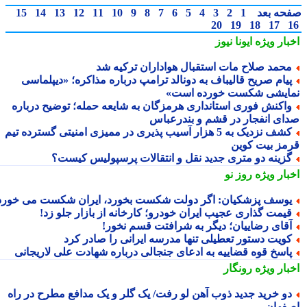
حه بعد
1
2
3
4
5
6
7
8
9
10
11
12
13
14
15
20
19
18
17
بار ویژه
ایونا نیوز
حمد صلاح مات استقبال هواداران ترکیه شد
یام صریح قالیباف به دونالد ترامپ درباره مذاکره؛ «دیپلماسی
ایشی شکست خورده است»
اکنش فوری استانداری هرمزگان به شایعه حمله؛ توضیح درباره
ای انفجار در قشم و بندرعباس
کشف نزدیک به 5 هزار آسیب پذیری در ممیزی امنیتی گسترده تیم
مز بیت کوین
زینه دو متری جدید نقل و انتقالات پرسپولیس کیست؟
بار ویژه
روز نو
وسف پزشکیان: اگر دولت شکست بخورد، ایران شکست می خورد
یمت گذاری عجیب ایران خودرو؛ کارخانه از بازار جلو زد!
قای رضاییان؛ دیگر به شرافتت قسم نخور!
ویت دستور تعطیلی تنها مدرسه ایرانی را صادر کرد
اسخ قوه قضاییه به ادعای جنجالی درباره شهادت علی لاریجانی
بار ویژه
رونگار
و خرید جدید ذوب آهن لو رفت/ یک گلر و یک مدافع مطرح در راه
فهان