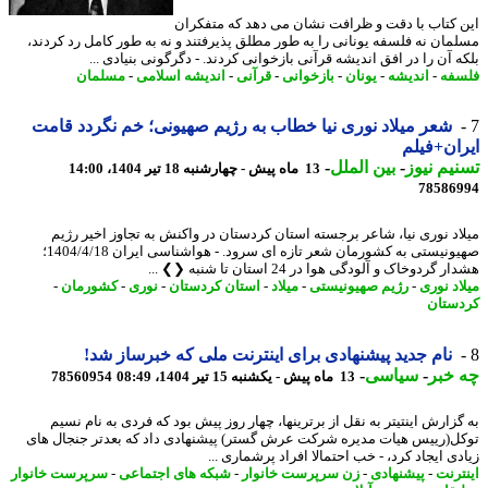
 کتاب با دقت و ظرافت نشان می دهد که متفکران
مان نه فلسفه یونانی را به طور مطلق پذیرفتند و نه به طور کامل رد کردند،
ه آن را در افق اندیشه قرآنی بازخوانی کردند. - دگرگونی بنیادی ...
فه
-
اندیشه
-
یونان
-
بازخوانی
-
قرآنی
-
اندیشه اسلامی
-
مسلمان
شعر میلاد نوری نیا خطاب به رژیم صهیونی؛ خم نگردد قامت
ان+فیلم
یم نیوز
-
بین الملل
-
13 ماه پیش - چهارشنبه 18 تیر 1404، 14:00
78586
اد نوری نیا، شاعر برجسته استان کردستان در واکنش به تجاوز اخیر رژیم
صهیونیستی به کشورمان شعر تازه ای سرود. - هواشناسی ایران 1404/4/18؛
 گردوخاک و آلودگی هوا در 24 استان تا شنبه ❮❯ ...
اد نوری
-
رژیم صهیونیستی
-
میلاد
-
استان کردستان
-
نوری
-
کشورمان
-
ستان
نام جدید پیشنهادی برای اینترنت ملی که خبرساز شد!
خبر
-
سیاسی
-
13 ماه پیش - یکشنبه 15 تیر 1404، 08:49
78560954
گزارش اینتیتر به نقل از برترینها، چهار روز پیش بود که فردی به نام نسیم
ل(رییس هیات مدیره شرکت عرش گستر) پیشنهادی داد که بعدتر جنجال های
ی ایجاد کرد، - خب احتمالا افراد پرشماری ...
ترنت
-
پیشنهادی
-
زن سرپرست خانوار
-
شبکه های اجتماعی
-
سرپرست خانوار