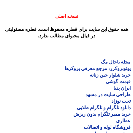
نسخه اصلی
مه حقوق این سایت برای قطره محفوظ است. قطره مسئولیتی
در قبال محتوای مطالب ندارد.
ه باحال مگ
وبروکرز: مرجع معرفی بروکرها
د شلوار جین زنانه
مت گوشی
ان پدیا
احی سایت در مشهد
 نوزاد
لود تلگرام و تلگرام طلایی
د ممبر تلگرام بدون ریزش
اری
شگاه لوله و اتصالات