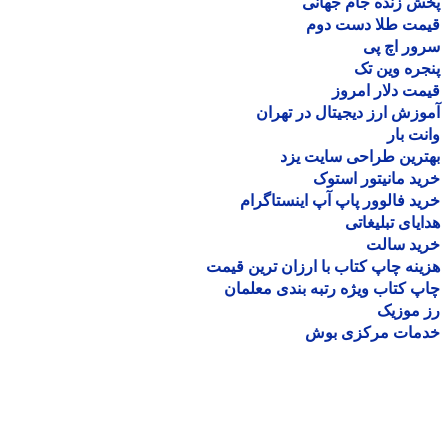
 زنده جام جهانی
مت طلا دست دوم
ر اچ پی
ره وین تک
ت دلار امروز
زش ارز دیجیتال در تهران
ت بار
رین طراحی سایت یزد
د مانیتور استوک
د فالوور پاپ آپ اینستاگرام
یای تبلیغاتی
ید سالت
نه چاپ کتاب با ارزان ترین قیمت
 کتاب ویژه رتبه بندی معلمان
موزیک
مات مرکزی بوش