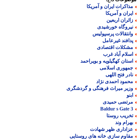
ذاکرات ایران و آمریکا
یران و آمریکا
ائران اربعین
یروگاه خورشیدی
انتقالات پرسپولیس
دافند غیرعامل
شکلات اقتصادی
سلام آباد غرب
ستان کهگیلویه و بویراحمد
مهوری اسلامی
ادر فتح اللهی
حمود احمدی نژاد
زیر میراث فرهنگی و گردشگری
بنو
رتضی حمیدی
Baldur s Gate 
خریب روستا
هرام وند
زاداری ظهر شهادت
قاوم سازی خانه های روستایی