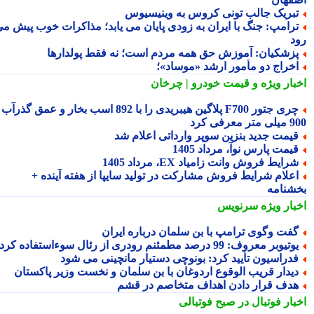
بریک جالب تونی کروس به وینیسیوس
رامپ: جنگ با ایران به زودی پایان می یابد؛ مذاکرات خوب پیش می
د
زشکیان: آموزش حق همه مردم است؛ نه فقط پولدارها
خراج دو مأمور ارشد «موساد»؛
بار ویژه
و قیمت خودرو | چرخان
چری جتور F700 پلاگین هیبریدی را با 892 اسب بخار و عمق گذرآب
 معرفی کرد
یمت جدید بنزین سوپر وارداتی اعلام شد
یمت پارس نوآ، مرداد 1405
رایط فروش وانت زامیاد EX، مرداد 1405
علام شرایط فروش مشارکت در تولید سایپا از هفته آینده +
شنامه
بار ویژه
سرنویس
فت وگوی ترامپ با بن سلمان درباره ایران
تیوبر معروف: 99 درصد مطمئنم رودری از رئال سوءاستفاده کرد
دراسیون تأیید کرد: بونوچی دستیار مانچینی می شود
یدار قریب الوقوع اردوغان با بن سلمان و نخست وزیر پاکستان
دف قرار دادن اهداف متخاصم در قشم
بار فوتبال در صبح فوتبالی