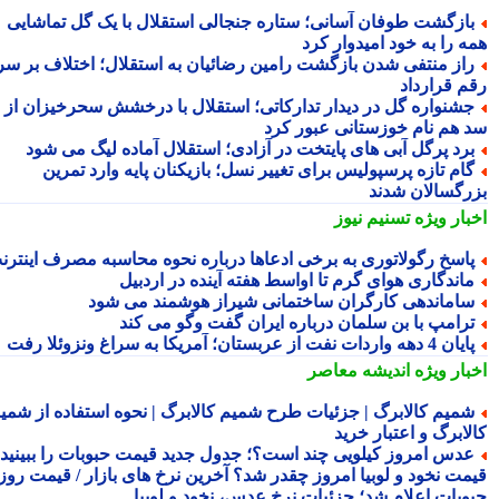
ازگشت طوفان آسانی؛ ستاره جنجالی استقلال با یک گل تماشایی
ه را به خود امیدوار کرد
از منتفی شدن بازگشت رامین رضائیان به استقلال؛ اختلاف بر سر
م قرارداد
شنواره گل در دیدار تدارکاتی؛ استقلال با درخشش سحرخیزان از
 هم نام خوزستانی عبور کرد
رد پرگل آبی های پایتخت در آزادی؛ استقلال آماده لیگ می شود
ام تازه پرسپولیس برای تغییر نسل؛ بازیکنان پایه وارد تمرین
رگسالان شدند
بار ویژه
تسنیم نیوز
اسخ رگولاتوری به برخی ادعاها درباره نحوه محاسبه مصرف اینترنت
اندگاری هوای گرم تا اواسط هفته آینده در اردبیل
اماندهی کارگران ساختمانی شیراز هوشمند می شود
رامپ با بن سلمان درباره ایران گفت وگو می کند
ن 4 دهه واردات نفت از عربستان؛ آمریکا به سراغ ونزوئلا رفت
بار ویژه
اندیشه معاصر
میم کالابرگ | جزئیات طرح شمیم کالابرگ | نحوه استفاده از شمیم
لابرگ و اعتبار خرید
دس امروز کیلویی چند است؟؛ جدول جدید قیمت حبوبات را ببینید /
مت نخود و لوبیا امروز چقدر شد؟ آخرین نرخ های بازار / قیمت روز
وبات اعلام شد؛ جزئیات نرخ عدس، نخود و لوبیا