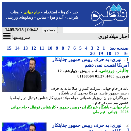
-
-
-
-
خبر
کرونا
استخدام
جام جهانی
اوقات
-
-
-
شرعی
آب و هوا
تماس
ویدئوهای ورزشی
00:42 | 1405/5/15
ار میلاد نوری
سرویسها
حه بعد
1
2
3
4
5
6
7
8
9
10
11
12
13
14
15
20
19
18
17
نوری: به حرف رییس جمهور جنایتکار
یکا اهمیت نمی دهیم
بتر
-
ورزشی
-
4 ماه پیش - چهارشنبه 12
 1405، 01:27
81168564
د در جام جهانی شرکت کنیم و اصلا نباید به حرف
س جمهور فاسد آمریکا توجهی کرد. باشگاه
نگاران جوان؛ روژیار شعبانی خواه میلاد نوری کارشناس فوتبال در رابطه با
ر تیم ملی در جام ...
 جهانی
-
باشگاه خبرنگاران
-
رییس جمهور
-
کارشناس فوتبال
-
جام جهانی
2
-
جهانی
-
تیم ملی
نوری: به حرف رییس جمهور جنایتکار
یکا اهمیت نمی دهیم