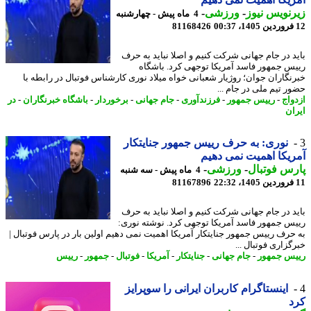
نویس نیوز
-
ورزشی
-
4 ماه پیش - چهارشنبه
81168426
د در جام جهانی شرکت کنیم و اصلا نباید به حرف
س جمهور فاسد آمریکا توجهی کرد. باشگاه
نگاران جوان؛ روژیار شعبانی خواه میلاد نوری کارشناس فوتبال در رابطه با
ر تیم ملی در جام ...
واج
-
رییس جمهور
-
فرزندآوری
-
جام جهانی
-
برخوردار
-
باشگاه خبرنگاران
-
در
ان
نوری: به حرف رییس جمهور جنایتکار
یکا اهمیت نمی دهیم
س فوتبال
-
ورزشی
-
4 ماه پیش - سه شنبه
81167896
د در جام جهانی شرکت کنیم و اصلا نباید به حرف
س جمهور فاسد آمریکا توجهی کرد. نوشته نوری:
حرف رییس جمهور جنایتکار آمریکا اهمیت نمی دهیم اولین بار در پارس فوتبال |
زاری فوتبال ...
س جمهور
-
جام جهانی
-
جنایتکار
-
آمریکا
-
فوتبال
-
جمهور
-
رییس
اینستاگرام کاربران ایرانی را سوپرایز
د