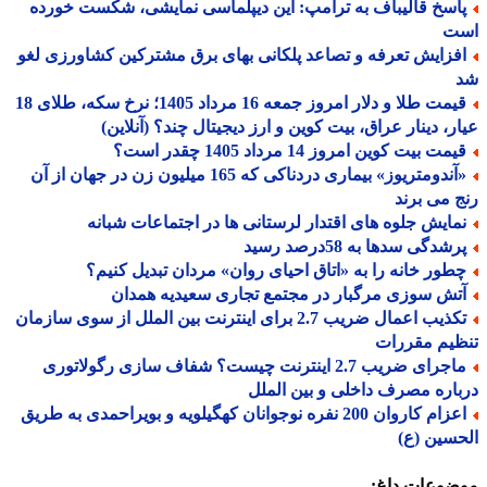
اسخ قالیباف به ترامپ: این دیپلماسی نمایشی، شکست خورده
ت
فزایش تعرفه و تصاعد پلکانی بهای برق مشترکین کشاورزی لغو
قیمت طلا و دلار امروز جمعه 16 مرداد 1405؛ نرخ سکه، طلای 18
ر، دینار عراق، بیت کوین و ارز دیجیتال چند؟ (آنلاین)
مت بیت کوین امروز 14 مرداد 1405 چقدر است؟
«آندومتریوز» بیماری دردناکی که 165 میلیون زن در جهان از آن
 می برند
مایش جلوه های اقتدار لرستانی ها در اجتماعات شبانه
شدگی سدها به 58درصد رسید
طور خانه را به «اتاق احیای روان» مردان تبدیل کنیم؟
تش سوزی مرگبار در مجتمع تجاری سعیدیه همدان
تکذیب اعمال ضریب 2.7 برای اینترنت بین الملل از سوی سازمان
یم مقررات
ماجرای ضریب 2.7 اینترنت چیست؟ شفاف سازی رگولاتوری
اره مصرف داخلی و بین الملل
اعزام کاروان 200 نفره نوجوانان کهگیلویه و بویراحمدی به طریق
سین (ع)
ضوعات داغ: