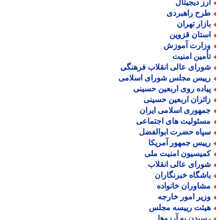
رز دیجیتال
رح راهبردی
ازار تهران
ستان قزوین
زارت آموزش
أمین امنیت
ورای عالی انقلاب فرهنگی
ییس مجلس شورای اسلامی
یاده روی اربعین حسینی
ائران اربعین حسینی
مهوری اسلامی ایران
سئولیت های اجتماعی
پاه حضرت ابوالفضل
ییس جمهور آمریکا
میسیون امنیت ملی
ورای عالی انقلاب
اشگاه خبرنگاران
شاوران خانواده
زیر امور خارجه
یئت رییسه مجلس
سیدن به آرزوها