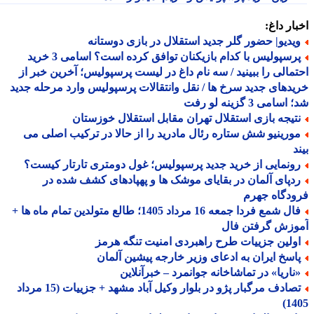
ار داغ:
یدیو| حضور گلر جدید استقلال در بازی دوستانه
پرسپولیس با کدام بازیکنان توافق کرده است؟ اسامی 3 خرید
مالی را ببینید / سه نام داغ در لیست پرسپولیس؛ آخرین خبر از
دهای جدید سرخ ها / نقل وانتقالات پرسپولیس وارد مرحله جدید
سامی 3 گزینه لو رفت
تیجه بازی استقلال تهران مقابل استقلال خوزستان
ورینیو شش ستاره رئال مادرید را از حالا در ترکیب اصلی می
د
ونمایی از خرید جدید پرسپولیس؛ غول دومتری تارتار کیست؟
دپای آلمان در بقایای موشک ها و پهپادهای کشف شده در
دگاه جهرم
فال شمع فردا جمعه 16 مرداد 1405؛ طالع متولدین تمام ماه ها +
وزش گرفتن فال
ولین جزییات طرح راهبردی امنیت تنگه هرمز
اسخ ایران به ادعای وزیر خارجه پیشین آلمان
ناریا» در تماشاخانه جوانمرد – خبرآنلاین
تصادف مرگبار پژو در بلوار وکیل آباد مشهد + جزییات (15 مرداد
14