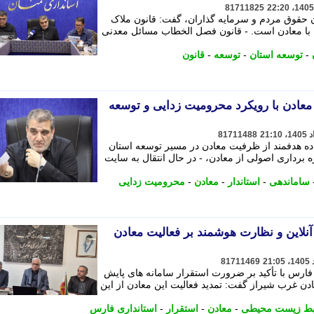
81711825
ان حقوق مردم و سرمایه گذاران، گفت: قانون ملاک
با معادن است. - قانون فصل الخطاب مسائل معدنی
-
توسعه استان
-
توسعه
-
قانون
معادن با رویکرد محرومیت زدایی و توسعه
81711488
اده هدفمند از ظرفیت معادن در مسیر توسعه استان
برداری اصولی از معادن، - در ﺣﺎل اﻧﺘﻘﺎل ﺑﻪ ﺳﺎﯾﺖ
ساماندهی
-
استاندار
-
معادن
-
محرومیت زدایی
آنلاین و نظارت هوشمند بر فعالیت معادن
81711469
فارس با تأکید بر ضرورت استقرار سامانه های پایش
ن غرب شیراز گفت: تمدید فعالیت این معادن از این
ط زیست محیطی
-
معادن
-
استقرار
-
استانداری فارس