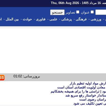
14 - Thu, 06th Aug 2026
عنوان
تصاویر
-
-
-
-
-
-
-
-
ورزشی
فرهنگی
پزشکی
علمی
فناوری
حوادث
بین الملل
اس
بروزرسانی: 01:02
ش مواد اولیه تنظیم بازار
عادن اولویت اقتصادی استان است
ود | تراستی ها را برای همیشه بخشکانیم
اندار خواستار رفع سریع شد
خراسان رضوی است
ی تعیین تکلیف می شود