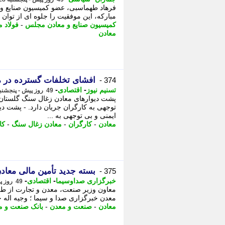
مبارکه، این موفقیت را جلوه ای از توان
کمیسیون صنایع و معادن مجلس
-
فولاد م
معادن
افشای تخلفات گسترده در م
374 -
-
-
تسنیم نیوز
اقتصادی
49 روز پیش - پنجشنبه 28 خرداد 1405، 15:20
پشت دیوارهای معادن زغال سنگ گلستان س
توجهی به کارگران جریان دارد. - پشت دی
ایمنی و بی توجهی به ...
معادن
-
کارگران
-
معادن زغال سنگ
-
کا
بسته جدید تأمین مالی معاد
375 -
-
-
خبرگزاری صداوسیما
اقتصادی
49 روز پیش - پنجشنبه 28 خرداد 1405، 14:15
معاون وزیر صنعت، معدن و تجارت از طرا
معدن خبرگزاری صدا و سیما ؛ وجیه ا
معادن
-
صنعت و معدن
-
بانک صنعت و م