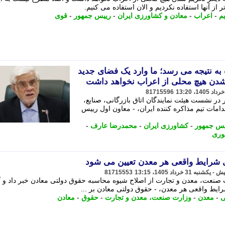
 از آنها استفاده نکردیم و الان استفاده می کنیم.
م
-
اعراب
-
معادن و کشاورزی ایران
-
رییس جمهور
-
قوی
به نتیجه می رسد؛ ما وارد یک فضای جدید
شدن هیچ محلی از اعراب نخواهد داشت
81715596
 نشست هیئت نمایندگان اتاق بازرگانی، صنایع،
دامات تیم مذاکره کننده ایران، - معاون اول رییس
یس جمهور
-
کشاورزی ایران
-
محمدرضا عارف
-
وری
ی شرایط واقعی هر معدن تعیین می شود
81715553
 صنعت، معدن و تجارت از اصلاح شیوه محاسبه حقوق دولتی معادن خبر داد و 
یط واقعی هر معدن، - حقوق دولتی معادن بر ...
ی
-
معدن
-
وزارت صنعت، معدن و تجارت
-
حقوق
-
معادن