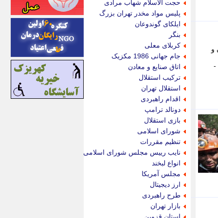
حجت الاسلام شهاب مرادی
اینتیتر
پلیس مواد مخدر تهران بزرگ
ایونا نیوز
ایلکای گوندوعان
بازتاب آنلاین
بنگر
باشگاه خبرنگاران
کربلای معلی
 و
باغستان نیوز
جام جهانی 1986 مکزیک
بامبوک
-
اتاق صنایع و معادن
ببین و بخون
ترکیب استقلال
بدینسان
استقلال تهران
بنکر
اقدام راهبردی
بیت ران
دونالد ترامپ
پارس فوتبال
بازی استقلال
پارسینه
شورای اسلامی
پارسینه پلاس
تنظیم مقررات
پاز آنلاین
نایب رییس مجلس شورای اسلامی
پاس گل
انواع لبخند
پانا
مجلس آمریکا
پرتو نیوز
ارز دیجیتال
پرسون
طرح راهبردی
پنجره نیوز
بازار تهران
پویامگ
استان قزوین