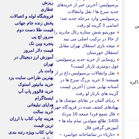
ریزش
پرسپولیس؛ آخرین خبر از خریدهای
عطاری
جدید سرخ ها / نقل وانتقالات
فروشگاه لوله و اتصالات
پرسپولیس وارد مرحله جدید شد؛
پخش زنده جام جهانی
اسامی 3 گزینه لو رفت
ین
قیمت طلا دست دوم
مورینیو شش ستاره رئال مادرید را
سرور اچ پی
از حالا در ترکیب اصلی می بیند
پنجره وین تک
نتیجه بازی استقلال تهران مقابل
قیمت دلار امروز
استقلال خوزستان
آموزش ارز دیجیتال در
رونمایی از خرید جدید پرسپولیس؛
تهران
غول دومتری تارتار کیست؟
وانت بار
نقل وانتقالات پرسپولیس داغ تر از
بهترین طراحی سایت یزد
همیشه؛ 3 خرید بزرگ سرخ ها در
اکره
خرید مانیتور استوک
آستانه نهایی شدن | آخرین لیست
خرید فالوور پاپ آپ
گزینه های تارتار لو رفت
اینستاگرام
ردپای آلمان در بقایای موشک ها و
هدایای تبلیغاتی
پهپادهای کشف شده در فرودگاه جهرم
خرید سالت
فال شمع فردا جمعه 16 مرداد
هزینه چاپ کتاب با ارزان
1405؛ طالع متولدین تمام ماه ها +
ترین قیمت
آموزش گرفتن فال
چاپ کتاب ویژه رتبه بندی
«ناریا» در تماشاخانه جوانمرد –
ین