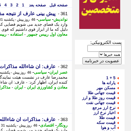
صفحه قبل
صفحه بعد
1
2
3
4
5
پیش بینی عارف از نتیجه مذ
361 -
-
-
نواندیش
سیاسی
46 روز پیش - یکشنبه 31 خرداد 1405، 14:31
وارد یک فضای جدید می شویم فضایی که 
دلیل که ما از ابزار قوی داشتیم که قوی تر
معاون اول رییس جمهور
-
استفاده
-
ریی
پست الکترونیکی:
عارف: ان شاءالله مذاکرات
362 -
-
-
عصر ایران
سیاسی
46 روز پیش - یکشنبه 31 خرداد 1405، 14:30
محمدرضا عارف در نشست هیئت نمایندگان ا
5 + 1
کننده ایران، اظهار کرد: - عارف: ان شاءا
یارانه ها
معادن و کشاورزی ایران
-
ایران
-
مذاکر
مسکن مهر
قیمت جهانی طلا
قیمت روز طلا و ارز
قیمت جهانی نفت
نرخ ارز مرجع
اخبار نرخ ارز
قیمت طلا
عارف: مذاکرات ان شاءالله 
363 -
قیمت سکه
-
-
رونگار
اقتصادی
46 روز پیش - یکشنبه 31 خرداد 1405، 13:22
آب و هوا
وارد یک فضای جدید می شویم فضایی که 