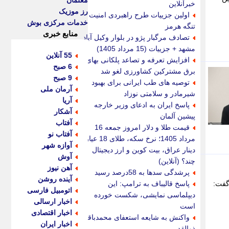
معلمان
خبرآنلاین
رز موزیک
اولین جزییات طرح راهبردی امنیت
خدمات مرکزی بوش
تنگه هرمز
منابع خبری
تصادف مرگبار پژو در بلوار وکیل آباد
مشهد + جزییات (15 مرداد 1405)
55 آنلاین
افزایش تعرفه و تصاعد پلکانی بهای
6 صبح
برق مشترکین کشاورزی لغو شد
9 صبح
توصیه های طب ایرانی برای بهبود
آرمان ملی
شیرمادر و سلامتی نوزاد
آریا
پاسخ ایران به ادعای وزیر خارجه
آشکار
پیشین آلمان
آفتاب
قیمت طلا و دلار امروز جمعه 16
آفتاب نو
مرداد 1405؛ نرخ سکه، طلای 18 عیار،
آوازه شهر
دینار عراق، بیت کوین و ارز دیجیتال
آوش
چند؟ (آنلاین)
آهن نیوز
پرشدگی سدها به 58درصد رسید
آینده روشن
گفت:
پاسخ قالیباف به ترامپ: این
اتومبیل فارسی
دیپلماسی نمایشی، شکست خورده
اخبار ارسالی
است
اخبار اقتصادی
واکنش به شایعه استعفای محمدباقر
اخبار ایران
ذوالقدر