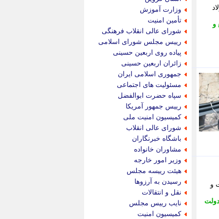
پویه آنلاین
با اشاره به راه اندازی مجدد کوره شماره 8 فولاد
وزارت آموزش
پیام نفت
تأمین امنیت
 و
تابناک
شورای عالی انقلاب فرهنگی
تازه نیوز
رییس مجلس شورای اسلامی
تبیان
پیاده روی اربعین حسینی
تجارت نیوز
زائران اربعین حسینی
تحریریه
جمهوری اسلامی ایران
ترابر نیوز
مسئولیت های اجتماعی
ترفندباز
سپاه حضرت ابوالفضل
تریبون اقتصاد
رییس جمهور آمریکا
تسنیم نیوز
کمیسیون امنیت ملی
تک ناک
شورای عالی انقلاب
تکراتو
باشگاه خبرنگاران
توریسم آنلاین
مشاوران خانواده
تولید نیوز
وزیر امور خارجه
تیتر فوری
هیئت رییسه مجلس
تیکنا
رسیدن به آرزوها
 و
جاب ویژن
نقل و انتقالات
جار نیوز
ولت
نایب رییس مجلس
جالبتر
کمیسیون امنیت