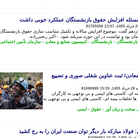
 مسئله افزایش حقوق بازنشستگان عملکرد خوبی داشت
81705068
زدهم گفت: موضوع افزایش سالانه و تکمیل متناسب سازی حقوق بازنشستگان
 بود و توانست در این حوزه سربلند شود. - اکبر رنجبرزاده،
ازنشستگان
-
بازنشستگان
-
کمیسیون صنایع و معادن
-
سازمان تأمین اجتماعی
عادن/ ثبت عناوین شغلی صوری و تضییع
81696969
ه ای، کاستی های ایمنی و بی توجهی به کارگران
ها تخلفات بیمه ای، کاستی های ایمنی و بی توجهی به
سخت و زیان آور
-
حقوق
-
ایمنی
لاد مبارکه بار دیگر توان صنعت ایران را به رخ کشید
81696967