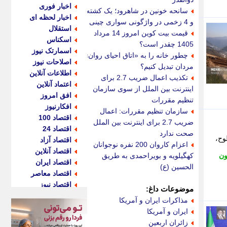
اخبار فوری
سانحه خونین در شاهرود؛ یک کشته
اخبار لحظه ای
و 4 زخمی در واژگونی سواری چینی
استقلال
قیمت بیت کوین امروز 14 مرداد
اسکناس
1405 چقدر است؟
اسمارتک نیوز
چطور خانه را به «اتاق احیای روان»
اصلاحات نیوز
مردان تبدیل کنیم؟
اطلاعات آنلاین
تکذیب اعمال ضریب 2.7 برای
اعتماد آنلاین
اینترنت بین الملل از سوی سازمان
افق امروز
تنظیم مقررات
افکارنیوز
سازمان تنظیم مقررات: اعمال
اقتصاد 100
ضریب 2.7 برای اینترنت بین الملل
اقتصاد 24
صحت ندارد
وح،
اقتصاد آزاد
اعزام کاروان 200 نفره نوجوانان
اقتصاد آنلاین
ون
کهگیلویه و بویراحمدی به طریق
اقتصاد ایران
الحسین (ع)
اقتصاد معاصر
اقتصاد نیوز
موضوعات داغ:
اکو ایران
مذاکرات ایران و آمریکا
اکوفارس
ایران و آمریکا
اکونگار
زائران اربعین