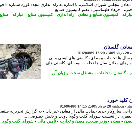
فرهاد طهماسبی، عضو کمیسیون صنایع و معادن مجلس شورای اسلامی، 
 فنی، - فرهاد طهماسبی، عضو کمیسیون صنایع ...
بارکه
-
کمیسیون صنایع و معادن
-
راه اندازی
-
کمیسیون صنایع
-
مبارکه
-
صنایع
عادن گلستان
81696889
ال ها تخلفات بیمه ای، کاستی های ایمنی و بی
وارهای معادن سال ها تخلفات بیمه ای، کاستی های
ر
-
گلستان
-
تخلفات
-
مشاغل سخت و زیان آور
ن کلید خورد
81696480
حی سازوکار جدید حمایت مالی از معادن خبر داد. - به گزارش تحریریه صنعت
له جعفری در نشست شورای گفت وگوی دولت و بخش خصوصی ...
عدن
-
معدن
-
وزیر صنعت، معدن و تجارت
-
تأمین مالی
-
شورای گفت وگوی د