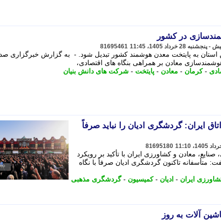
مندسازی در کشور
81695461
ین استان به پایتخت معدن هوشمند کشور تبدیل شود. - به گزارش خبرگزاری صد
وشمندسازی معادن بر همراهی بنگاه های اقتصادی،
ادی
-
کرمان
-
معادن
-
پایتخت
-
شرکت های دانش بنیان
 ایران: گردشگری ادیان را نباید صرفاً
81695180
نایع، معادن و کشاورزی ایران با تأکید بر رویکرد
: متأسفانه تاکنون گردشگری ادیان صرفاً با نگاه
شاورزی ایران
-
ادیان
-
کمیسیون
-
گردشگری مذهبی
اشین آلات به روز