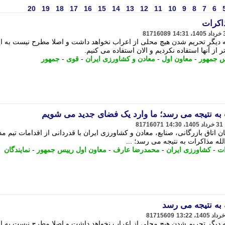
20
19
18
17
16
15
14
13
12
11
10
9
8
7
6
اکرات
81716089
دیگر تحریم شدن هیچ محلی از اعراب نخواهد داشت و اصلا مطرح نیست به ا
 از آنها استفاده نکردیم و الان استفاده می کنیم.
س جمهور
-
معاون اول
-
معادن و کشاورزی ایران
-
قوی
-
جمهور
 به نتیجه می رسد؛ ما وارد یک فضای جدید می شویم
81716071
تاق بازرگانی، صنایع، معادن و کشاورزی ایران با قدردانی از اقدامات تیم مذ
لله مذاکرات به نتیجه می رسد؛ ...
ات
-
کشاورزی ایران
-
محمدرضا عارف
-
معاون اول رییس جمهور
-
نمایندگان
به نتیجه می رسد
81715609
دیگر تحریم شدن هیچ محلی از اعراب نخواهد داشت و اصلا مطرح نیست به ا