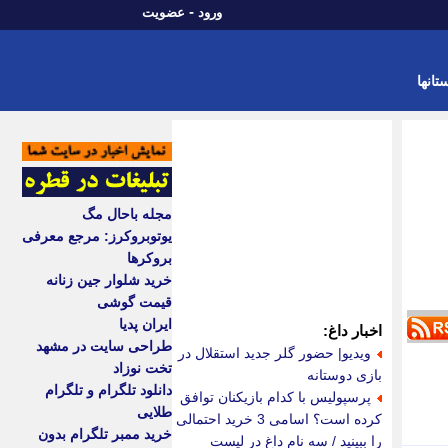
-
ورود
عضویت
تانها
مجله باحال مگ
یوتوبروکرز: مرجع معرفی
بروکرها
خرید شلوار جین زنانه
قیمت گوشی
ایران پدیا
اخبار داغ:
طراحی سایت در مشهد
ویدیو| حضور گلر جدید استقلال در
تخت نوزاد
بازی دوستانه
دانلود تلگرام و تلگرام
پرسپولیس با کدام بازیکنان توافق
طلایی
کرده است؟ اسامی 3 خرید احتمالی
خرید ممبر تلگرام بدون
را ببینید / سه نام داغ در لیست