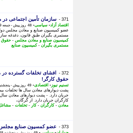
سازمان تأمین اجتماعی در
371 -
-
-
اقتصاد آزاد
سیاسی
48 روز پیش - جمعه 29 خرداد 1405، 23:07
عضو کمیسیون صنایع و معادن مجلس دوا
مستمری بگیران طبق قانون، دغدغه سازمان
کمیسیون صنایع و معادن مجلس
-
حقوق ب
مستمری بگیران
-
کمیسیون صنایع
افشای تخلفات گسترده در م
372 -
حقوق کارگر!
-
-
تسنیم نیوز
اقتصادی
49 روز پیش - پنجشنبه 28 خرداد 1405، 15:35
پشت دیوارهای معادن سال ها تخلفات بیم
جریان دارد. - پشت دیوارهای معادن سال 
کارگران جریان دارد. از گرگان،
معادن
-
کارگران
-
کار
-
تخلفات
-
مشاغل 
عضو کمسیون صنایع مجلس: فو
373 -
-
-
جماران
سیاسی
49 روز پیش - پنجشنبه 28 خرداد 1405، 15:35