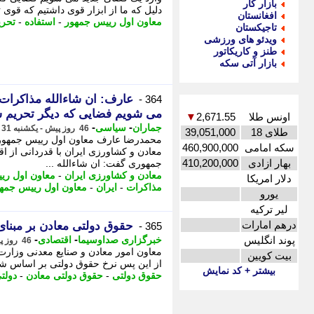
بازار کار
دلیل که ما از ابزار قوی داشتیم که قوی تر
افغانستان
معاون اول رییس جمهور
-
استفاده
-
تحری
تاجیکستان
ویدئو های ورزشی
طنز و کاریکاتور
بازار آتی سکه
عارف: ان شاءالله مذاکرات 
364 -
می شویم فضایی که دیگر تحریم 
اونس طلا
2,671.55
▼
-
-
جماران
سیاسی
46 روز پیش - یکشنبه 31 خرداد 1405، 13:20
طلای 18
39,051,000
محمدرضا عارف معاون اول رییس جمهور در
سکه امامی
460,900,000
معادن و کشاورزی ایران با قدردانی از اق
بهار ازادی
410,200,000
جمهوری گفت: ان شاءالله ...
معادن و کشاورزی ایران
-
معاون اول ری
دلار امریکا
مذاکرات
-
ایران
-
معاون اول رییس جمه
یورو
لیر ترکیه
درهم امارات
حقوق دولتی معادن بر مبنا
365 -
-
-
پوند انگلیس
خبرگزاری صداوسیما
اقتصادی
46 روز پیش - یکشنبه 31 خرداد 1405، 13:15
معاون امور معادن و صنایع معدنی وزارت
بیت کویین
از این پس نرخ حقوق دولتی بر اساس شرا
بیشتر + کد نمایش
حقوق دولتی
-
حقوق دولتی معادن
-
دولت