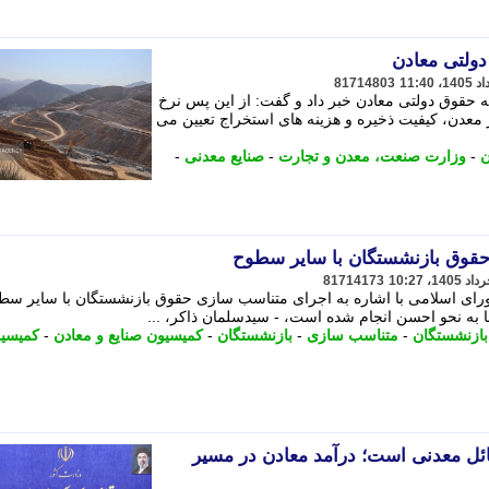
ولتی معادن
81714803
حقوق دولتی معادن خبر داد و گفت: از این پس نرخ
عدن، کیفیت ذخیره و هزینه های استخراج تعیین می
ن
-
وزارت صنعت، معدن و تجارت
-
صنایع معدنی
-
قوق بازنشستگان با سایر سطوح
81714173
ای اسلامی با اشاره به اجرای متناسب سازی حقوق بازنشستگان با سایر سط
ه نحو احسن انجام شده است، - سیدسلمان ذاکر، ...
ازنشستگان
-
متناسب سازی
-
بازنشستگان
-
کمیسیون صنایع و معادن
-
کمیسی
ل معدنی است؛ درآمد معادن در مسیر