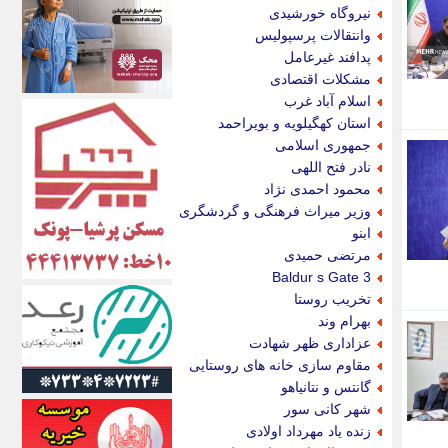
اکونیوز
نیروگاه خورشیدی
الف
وانتقالات پرسپولیس
انتشار آنلاین
پدافند غیرعامل
اندیشه قرن
مشکلات اقتصادی
اندیشه معاصر
اسلام آباد غرب
اندیشه ها
استان کهگیلویه و بویراحمد
انرژی پرس
جمهوری اسلامی
ای استخدام
نادر فتح اللهی
ایتنا
محمود احمدی نژاد
ایراف
وزیر میراث فرهنگی و گردشگری
ایران آرت
ابنو
ایران آنلاین
مرتضی حمیدی
ایران زندگی
Baldur s Gate 3
ایران فوری
تخریب روستا
ایرانی روز
بهرام وند
ایرانیتال
عزاداری ظهر شهادت
ایرنا
مقاوم سازی خانه های روستایی
ایسکانیوز
گانتس و نتانیاهو
ایسنا
شهر کانی سور
ایکنا
زنده یاد مهرداد اولادی
ایلنا