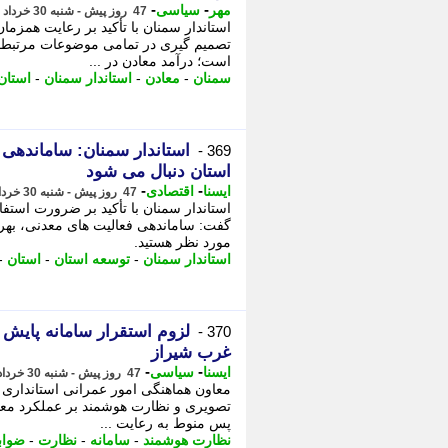
-
-
مهر
سیاسی
47 روز پیش - شنبه 30 خرداد 1405، 22:20
استاندار سمنان با تأکید بر رعایت همزم
تصمیم گیری در تمامی موضوعات مرتبط 
است؛ درآمد معادن در ...
سمنان
-
معادن
-
استاندار سمنان
-
استان
استاندار سمنان: ساماندهی 
369 -
استان دنبال می شود
-
-
ایسنا
اقتصادی
47 روز پیش - شنبه 30 خرداد 1405، 21:10
استاندار سمنان با تأکید بر ضرورت استف
گفت: ساماندهی فعالیت های معدنی، بهره 
ﻣﻮرد ﻧﻈﺮ ﻫﺴﺘﯿﺪ.
استاندار سمنان
-
توسعه استان
-
استان
-
لزوم استقرار سامانه پایش 
370 -
غرب شیراز
-
-
ایسنا
سیاسی
47 روز پیش - شنبه 30 خرداد 1405، 21:05
معاون هماهنگی امور عمرانی استانداری 
تصویری و نظارت هوشمند بر عملکرد معاد
پس منوط به رعایت ...
نظارت هوشمند
-
سامانه
-
نظارت
-
ضواب