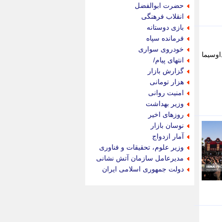
جام جم
حضرت ابوالفضل
جدید پرس
انقلاب فرهنگی
جماران
بازی دوستانه
جوان ایرانی
فرمانده سپاه
جهان مانا
خودروی سواری
اوسیما
جهان نگر
انتهای پیام/
جهان نیوز
گزارش بازار
چطور
هزار تومانی
چمپیونات
امنیت روانی
چمدون
وزیر بهداشت
چه خبر
روزهای اخیر
حادثه 24
نوسان بازار
حرف تو
آمار ازدواج
حوادث پلاس
وزیر علوم، تحقیقات و فناوری
حوزه نیوز
مدیرعامل سازمان آتش نشانی
خبر آنلاین
دولت جمهوری اسلامی ایران
خبر جنوب
خبر سیاسی
خبر گردون
خبر ورزشی
خبرجو