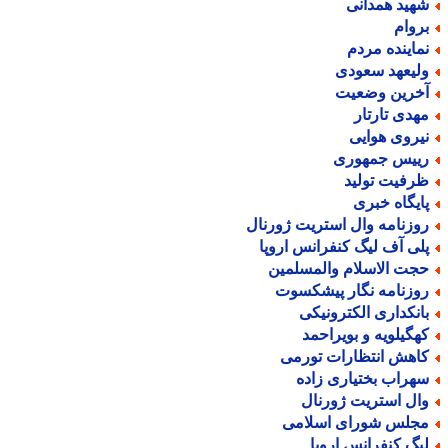
هید همدانی
روام
ماینده مردم
لیعهد سعودی
خرین وضعیت
هدی تارتار
یروی هوایی
ییس جمهوری
رفیت تولید
ایگاه خبری
وزنامه وال استریت ژورنال
لی آف لیگ کنفرانس اروپا
جت الاسلام والمسلمین
وزنامه نگار پیشکسوت
انکداری الکترونیکی
هگیلویه و بویراحمد
اهش انتظارات تورمی
هراب بختیاری زاده
ال استریت ژورنال
جلس شورای اسلامی
یگ کنفرانس اروپا