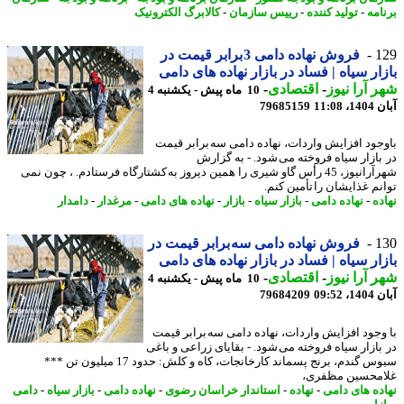
امه
-
تولید کننده
-
رییس سازمان
-
کالابرگ الکترونیک
1
فروش نهاده دامی 3 برابر قیمت در
ار سیاه | فساد در بازار نهاده های دامی
 آرا نیوز
-
اقتصادی
-
10 ماه پیش - یکشنبه 4
11:08
79685159
جود افزایش واردات، نهاده دامی سه برابر قیمت
بازار سیاه فروخته می شود. - به گزارش
شهرآرانیوز، 45 رأس گاو شیری را همین دیروز به کشتارگاه فرستادم. ، چون نمی
نم غذایشان را تأمین کنم.
ده
-
نهاده دامی
-
بازار سیاه
-
بازار
-
نهاده های دامی
-
مرغدار
-
دامدار
1
فروش نهاده دامی سه برابر قیمت در
ار سیاه | فساد در بازار نهاده های دامی
 آرا نیوز
-
اقتصادی
-
10 ماه پیش - یکشنبه 4
09:52
79684209
وجود افزایش واردات، نهاده دامی سه برابر قیمت
بازار سیاه فروخته می شود. - بقایای زراعی و باغی
سبوس گندم، برنج پسماند کارخانجات، کاه و کلش: حدود 17 میلیون تن ***
محسین مظفری،
ده های دامی
-
نهاده
-
استاندار خراسان رضوی
-
نهاده دامی
-
بازار سیاه
-
دامی