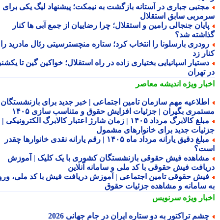
جتبی جباری در آستانه بازگشت به نیمکت؛ پیشنهاد لیگ یکی برای
مربی سابق استقلال
ایان جنجالی رامین و استقلال؛ چرا رضاییان از جمع آبی ها کنار
اشته شد؟
ودری بارسلونا را انتخاب کرد؛ ستاره منچسترسیتی رئال مادرید را
ر زد
ستیار اسپانیایی بختیاری زاده در راه استقلال؛ خواکین گین تا یکشنبه
 تهران
بار ویژه
اندیشه معاصر
طلاعیه مهم سازمان تامین اجتماعی | خبر جدید برای بازنشستگان و
تمری بگیران | جزئیات افزایش حقوق و متناسب سازی ۱۴۰۵
مبلغ کالابرگ مرداد ۱۴۰۵ | زمان شارژ اعتبار کالابرگ الکترونیکی |
ئیات جدید برای خانوارهای مشمول
مبلغ دقیق یارانه مرداد ماه ۱۴۰۵ | رقم یارانه نقدی خانوارها چقدر
ت؟
شاهده فیش حقوقی بازنشستگان کشوری با یک کلیک | آموزش
یافت فیش حقوقی با کد ملی و سامانه آنلاین
یش حقوقی تامین اجتماعی | آموزش دریافت فیش با کد ملی، ورود
 سامانه و مشاهده جزئیات حقوق
بار ویژه
سرنویس
شم تراکتور به دو ستاره ایران در جام جهانی 2026