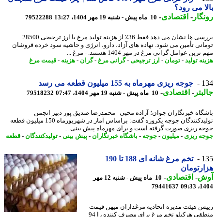
ا می رود؟
گار
-
اقتصادی
-
10 ماه پیش - شنبه 19 مهر 1404، 13:27
79522288
بررسی ها نشان می دهد فقط 36٪ از هزینه تولید مرغ با ارز ترجیحی 28500
انی تأمین می شود. نهاده های آزاد، دارو، انرژی و حاشیه سود خرده فروشان
رین عوامل گرانی مرغ در مهر 1404 هستند. - مرغ ...
ه تولید
-
تومان
-
ارز ترجیحی
-
گرانی مرغ
-
گران
-
هزینه
-
قیمت مرغ
1
جوجه ریزی مهرماه به 155 میلیون قطعه می رسد
بتر
-
اقتصادی
-
10 ماه پیش - شنبه 19 مهر 1404، 07:47
79518232
گاه خبرنگاران جوان؛ آزاده محبی محمدرضا صدیق پور دبیر انجمن
تولیدکنندگان جوجه یکروزه گفت: براساس آمار در شهریورماه 150 میلیون قطعه
ه ریزی صورت گرفته است و برای مهرماه پیش بینی ...
ه ریزی
-
میلیون
-
جوجه
-
باشگاه خبرنگاران
-
پیش بینی
-
تولیدکنندگان
-
قطعه
1
تخم مرغ شانه ای 188 تا 190
رتومان
ش
-
اقتصادی
-
10 ماه پیش - شنبه 12 مهر
79441637
1404
س هیئت مدیره اتحادیه مرغداران میهن قیمت
منطقی هرکیلو تخم مرغ برای مصرف کننده را 94