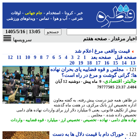
-
-
-
-
خبر
کرونا
استخدام
جام جهانی
اوقات
-
-
-
شرعی
آب و هوا
تماس
ویدئوهای ورزشی
13:05 | 1405/5/16
ار مرغدار - صفحه هفتم
سرویسها
قیمت واقعی مرغ اعلام شد
حه قبل
صفحه بعد
1
2
3
4
5
6
7
8
9
10
11
12
20
19
18
17
16
15
14
1
مجلس و قوه قضاییه پای بحران نهاده
 گرانی گوشت و مرغ در راه است؟
بتر
-
اقتصادی
-
9 ماه پیش - دوشنبه 12 آبان
79777505
1404
ظاهر، همه چیز درست پیش رفته، به گفته معاون
ره تخصیص ارز بانک مرکزی، در هفت ماه گذشته
بیش از تکلیف قانونی، یعنی 6 میلیارد دلار ارز برای واردات نهاده های دامی
یص داده شده. - مجلس ...
ده های دامی
-
نهاده
-
تخصیص
-
تخصیص ارز
-
میلیارد
-
قوه قضاییه
-
واردات
1
خوراک دام با قیمت دلال ها به دست