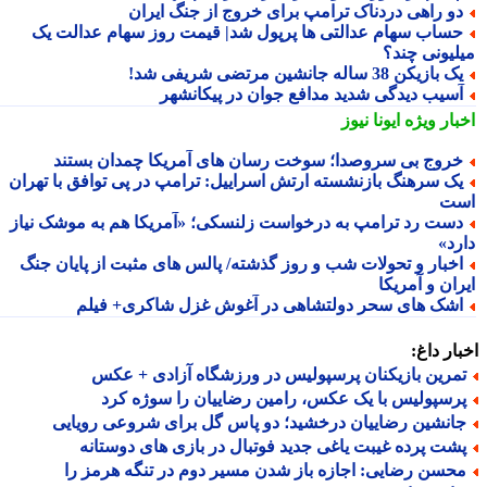
و راهی دردناک ترامپ برای خروج از جنگ ایران
ساب سهام عدالتی ها پرپول شد| قیمت روز سهام عدالت یک
لیونی چند؟
 بازیکن 38 ساله جانشین مرتضی شریفی شد!
سیب دیدگی شدید مدافع جوان در پیکانشهر
بار ویژه
ایونا نیوز
روج بی سروصدا؛ سوخت رسان های آمریکا چمدان بستند
ک سرهنگ بازنشسته ارتش اسراییل: ترامپ در پی توافق با تهران
ت
ست رد ترامپ به درخواست زلنسکی؛ «آمریکا هم به موشک نیاز
رد»
خبار و تحولات شب و روز گذشته/ پالس های مثبت از پایان جنگ
ان و آمریکا
شک های سحر دولتشاهی در آغوش غزل شاکری+ فیلم
ار داغ:
مرین بازیکنان پرسپولیس در ورزشگاه آزادی + عکس
رسپولیس با یک عکس، رامین رضاییان را سوژه کرد
انشین رضاییان درخشید؛ دو پاس گل برای شروعی رویایی
شت پرده غیبت یاغی جدید فوتبال در بازی های دوستانه
حسن رضایی: اجازه باز شدن مسیر دوم در تنگه هرمز را