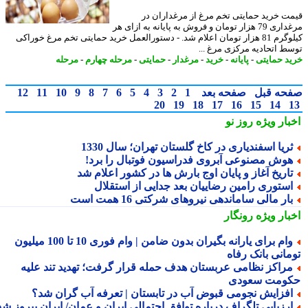
ت خرید حمایتی تخم مرغ از مرغداران در
مرغداری 79 هزار تومان و فروش به پایانه به ازای هر
کیلوگرم 81 هزار تومان اعلام شد. - دستورالعمل خرید حمایتی تخم مرغ خوراکی
ط اتحادیه مرکزی مرغ ...
د حمایتی
-
پایانه
-
خرید
-
مرغدار
-
حمایتی
-
مرحله چهارم
-
مرحله
حه قبل
صفحه بعد
1
2
3
4
5
6
7
8
9
10
11
12
20
19
18
17
16
15
14
بار ویژه
روز نو
ریا اسفندیاری در کاخ گلستان تهران؛ سال 1330
وش مصنوعی آبروی فدراسیون فوتبال را برد!
اریخ آغاز و پایان اوج بارش ها در کشور اعلام شد
ستوری رامین رضاییان بعد جدایی از استقلال
ار مالی ساماندهی نیروهای شرکتی 16 همت است
بار ویژه
رونگار
وام برای یارانه بگیران بدون ضامن | وام فوری 10 تا 100 میلیون
مانی بانک رفاه
راکز نظامی عربستان هدف حمله قرار گرفت؛ تهدید تند علیه
ومت سعودی
فزایش نجومی قبوض آب در تابستان | تعرفه آب گران شد؟
رزیابی تلگراف درباره توافق احتمالی ایران و عمان/ ایران پیروز شد