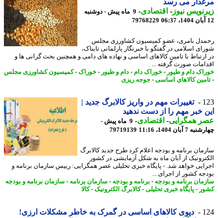
غدار می رسد
نویس نیوز
-
اقتصادی
-
9 ماه پیش - دوشنبه
79768229
دل بامری، عضو کمیسیون کشاورزی مجلس
ای اسلامی در گفتگو با خبرنگار پارلمانی تابناک،
ارتباط با تامین کالاهای اساسی و نهاده های دامی و همچنین بحث گرانی ها و
امات صورت گرفته ...
اک دام و طیور
-
خوراک دام
-
دام و طیور
-
خوراک
-
کمیسیون کشاورزی مجلس
مین کالاهای اساسی
-
جوجه ریزی
1
تغییرات مهم در واریز کالابرگ جدید |
 خبر مهم را از دست ندهید
ر همگرایی
-
اقتصادی
-
9 ماه پیش -
7 آبان 1404، 11:16
79719139
مان برنامه و بودجه اعلام کرد طرح جدید کالابرگ
ترونیک از آبان ماه به شکل آزمایشی در کشور
ایی خواهد شد. - پایگاه خبری تحلیلی عصر همگرایی: رییس سازمان برنامه و
جه کشور از اجرای ...
مان برنامه و بودجه
-
برنامه و بودجه
-
سازمان برنامه
-
سازمان برنامه و بودجه
ر
-
پایگاه خبری تحلیلی
-
کالابرگ الکترونیک
-
کالا
1
دپوی کالاهای اساسی در گمرک به خاطر مشکلات ارزی!