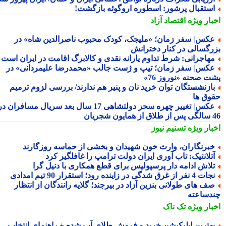
ستقبال پرشور: اسطوره اروگوئه بازگشت!
بار ویژه
اقتصاد آزاد
کس| سفر زمان؛ «ملیجک، کودک محبوب ناصرالدین شاه» در
رگسالی در کنار دخترانش
هاجرانی: شرط تداوم یارانه نقدی و کالابرگ اقامت در ایران است
کس| سفر زمان؛ تیپ و ژست جالب «محمدرضا علیمردانی» در
ت صحنه «نوروز 76»
ازنشستگان توان خرید نان و پنیر هم ندارند/ بررسی لزوم ترمیم
وق ها
عکس| تغییر چهره سحر دولتشاهی 17 سال بعد سریال مسافران در
شجریان
بار ویژه
تسنیم نیوز
برنگاران، وارث خون شهیدان و بخشی از حماسه روزگارند
تلانتیک: تاب آوری ایران دولت ترامپ را غافلگیر کرد
لاش ادامه دار پرسپولیس برای قطع همکاری با دنیل گرا
 4 نفر از غرق شدگی در زاینده رود؛ استقرار 90 تیم امدادی
ف های طولانی بنزین آزاد در بیرجند؛ گلایه رانندگان از انتظار
دساعته
بار ویژه
تک ناک
هترین اپلیکیشن خرید و فروش طلای آب شده + راهنمای انتخاب