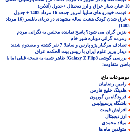
مت خودرو های سایپا امروز جمعه 16 مرداد 1405 + جدول
غرق شدن کودک هشت ساله مشهدی در دریای بابلسر (16 مرداد
14
نزین گران می شود؟ پاسخ نماینده مجلس به نگرانی مردم
مزمه گرانی دوباره شیر خام
ادف مرگبار پژو پارس و ساینا؛ 7 نفر کشته و مصدوم شدند
یدار وزیر علوم ایران با رییس بیت الحکمه عراق
بررسی گوشی Galaxy Z Flip8؛ ظاهر شبیه به نسخه قبلی اما با
ن متفاوت!
ضوعات داغ:
امین رضاییان
لدینگ خلیج فارس
رودگاه بن گوریون
اشگاه پرسپولیس
فزایش قیمت
رز دیجیتال
یلاد محمدی
تولدین ماه ها