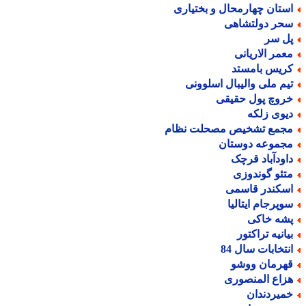
ستان چهارمحال و بختیاری
حر دولتشاهی
ل سر
عمر الاریانی
ریس بامستد
یم ملی والیبال اسلوونی
روچ پول حقیقی
یوی زلکه
جمع تشخیص مصحلت نظام
جموعه دوستان
اودآباد قرچک
تئو گوندوزی
سکندر قاسمی
وپرجام ایتالیا
شه خاکی
یانیه تراکتور
نتخابات سال 84
هرمان ووشو
زاع المنصوری
میردندان