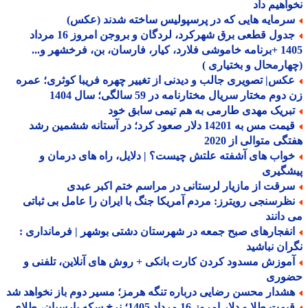
اهیم داد
رمایه هایی که در پرسپولیس ساخته شدند (عکس)
جدول قطعی برق شهرکرد، لردگان و بروجن امروز 16 مرداد
1405 +برنامه خاموشی فلارد، کیار، فارسان، بن، فرخشهر و...
ارمحال و بختیاری )
کس| تصویری جالب و دیدنی از تغییر چهره فریبا کوثری؛ عمره
وم مختار سریال مختارنامه در 59 سالگی؛ سال 1404
بریک مهدی طارمی به هم تیمی سابق خود
قیمت مس به 14201 دلار صعود کرد؛ در آستانه ششمین رشد
گی متوالی از 2020
واب های آشفته علتش چیست؟ | دلایل، راه های درمان و
شگیری
رقت از مازیار لرستانی در مراسم ختم اکبر عبدی
ظرسنجی رویترز: مردم آمریکا جنگ با ایران را عامل بی ثباتی
دانند
نفجارهای صبح جمعه در شهرستان دشتی بوشهر | فرمانداری :
ان نباشید
موزش مسدود کردن کارت بانکی + روش های آنلاین، تلفنی و
وری
شدار محسن رضایی درباره تنگه هرمز؛ مسیر دوم باز نخواهد شد
قیمت طلا و دلار امروز 16 مرداد 1405؛ نرخ سکه پارسیان، طلای