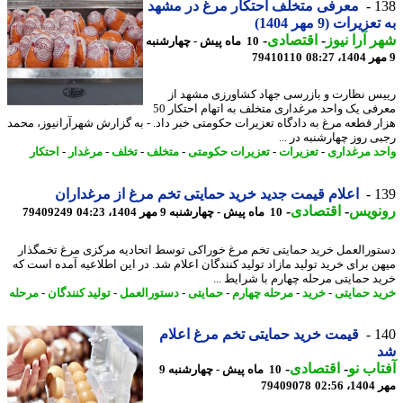
1
معرفی متخلف احتکار مرغ در مشهد
زیرات (9 مهر 1404)
 آرا نیوز
-
اقتصادی
-
10 ماه پیش - چهارشنبه
79410110
س نظارت و بازرسی جهاد کشاورزی مشهد از
معرفی یک واحد مرغداری متخلف به اتهام احتکار 50
ر قطعه مرغ به دادگاه تعزیرات حکومتی خبر داد. - به گزارش شهرآرانیوز، محمد
ی روز چهارشنبه در ...
د مرغداری
-
تعزیرات
-
تعزیرات حکومتی
-
متخلف
-
تخلف
-
مرغدار
-
احتکار
1
اعلام قیمت جدید خرید حمایتی تخم مرغ از مرغداران
نویس
-
اقتصادی
-
10 ماه پیش - چهارشنبه 9 مهر 1404، 04:23
79409249
ورالعمل خرید حمایتی تخم مرغ خوراکی توسط اتحادیه مرکزی مرغ تخمگذار
ن برای خرید تولید مازاد تولید کنندگان اعلام شد. در این اطلاعیه آمده است که
د حمایتی مرحله چهارم با شرایط ...
د حمایتی
-
خرید
-
مرحله چهارم
-
حمایتی
-
دستورالعمل
-
تولید کنندگان
-
مرحله
1
قیمت خرید حمایتی تخم مرغ اعلام
اب نو
-
اقتصادی
-
10 ماه پیش - چهارشنبه 9
02:5
79409078