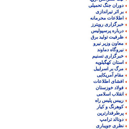
وران جنگ تحمیلی
ر اثر تیراندازی
طلاعات محرمانه
برگزاری رویترز
رباره پرسپولیس
رفیت تولید برق
عاون وزیر نیرو
یروگاه دماوند
برگزاری تسنیم
ستان کهگیلویه
رگ بر اسراییل
قام آمریکایی
فشای اطلاعات
ولاد خوزستان
نقلاب اسلامی
ییس پلیس راه
وهرنگ و کیار
رطرفدارترین
ونالد ترامپ
ظری جویباری