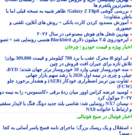
تبرترین پلتفرم ها
بررسی گوشی Galaxy Z Flip8؛ ظاهر شبیه به نسخه قبلی اما با
طن متفاوت!
موزش مسدود کردن کارت بانکی + روش های آنلاین، تلفنی و
وری
هترین شغل های هوش مصنوعی در سال ۲۰۲۶
رخودروی ۲.۵ میلیون دلاری Blackbird هنسی رونمایی شد + تصویر
بار ویژه
و قیمت خودرو | چرخان
لی اوتو i8 محرک عقب با برد 780 کیلومتر و قیمت 309,800 یوان؛
اش تازه برای جبران افت فروش در چین
سه خودروساز چینی وارد 10 خودروساز برتر جهان شدند؛ BYD،
 و چری در نیمه اول 2026 با رشد سهم بازار جهانی
تفاوت بین ترمز اضطراری خودکار (AEB) و هشدار برخورد جلو
وسید عرضه کراس اوور میان ردهٔ برقی «کاسموس» را به نیمه دوم
وکول کرد
نیسان NX7 رونمایی شد: شاسی بلند جدید دونگ فنگ با لایدار سقفی
رتباط با خانواده NX8
بار فوتبال در صبح فوتبالی
ستقلال و یک ریسک بزرگ؛ ماجرای نامه فسخ یاسر آسانی به کجا
ید؟