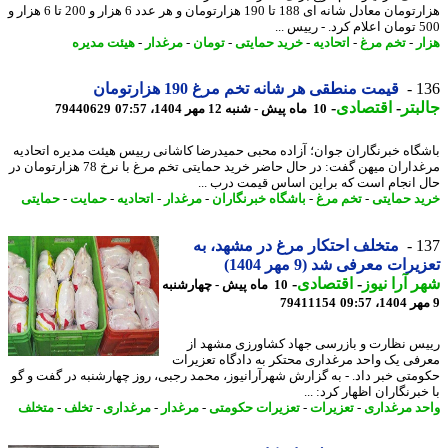
هزارتومان معادل شانه ای 188 تا 190 هزارتومان و هر عدد 6 هزار و 200 تا 6 هزار و
ییس ...
ر
-
تخم مرغ
-
اتحادیه
-
خرید حمایتی
-
تومان
-
مرغدار
-
هیئت مدیره
1
قیمت منطقی هر شانه تخم مرغ 190 هزارتومان
بتر
-
اقتصادی
-
10 ماه پیش - شنبه 12 مهر 1404، 07:57
79440629
گاه خبرنگاران جوان؛ آزاده محبی حمیدرضا کاشانی رییس هیئت مدیره اتحادیه
مرغداران میهن گفت: در حال حاضر خرید حمایتی تخم مرغ با نرخ 78 هزارتومان در
 انجام است که براین اساس قیمت درب ...
د حمایتی
-
تخم مرغ
-
باشگاه خبرنگاران
-
مرغدار
-
اتحادیه
-
حمایت
-
حمایتی
1
متخلف احتکار مرغ در مشهد، به
رات معرفی شد (9 مهر 1404)
 آرا نیوز
-
اقتصادی
-
10 ماه پیش - چهارشنبه
79411154
س نظارت و بازرسی جهاد کشاورزی مشهد از
فی یک واحد مرغداری محتکر به دادگاه تعزیرات
متی خبر داد. - به گزارش شهرآرانیوز، محمد رجبی، روز چهارشنبه در گفت و گو
برنگاران اظهار کرد: ...
د مرغداری
-
تعزیرات
-
تعزیرات حکومتی
-
مرغدار
-
مرغداری
-
تخلف
-
متخلف