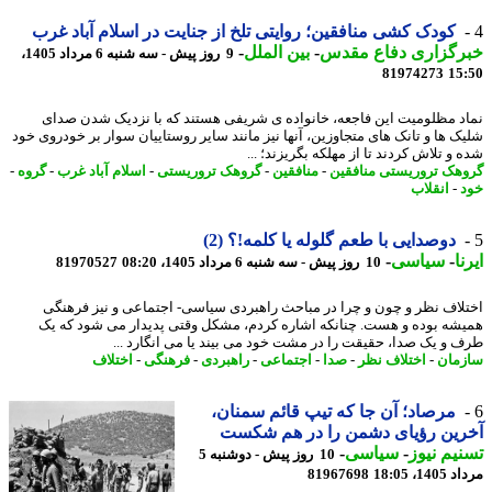
کودک کشی منافقین؛ روایتی تلخ از جنایت در اسلام آباد غرب
رگزاری دفاع مقدس
-
بین الملل
-
9 روز پیش - سه شنبه 6 مرداد 1405،
81974273
15
د مظلومیت این فاجعه، خانواده ی شریفی هستند که با نزدیک شدن صدای
ک ها و تانک های متجاوزین، آنها نیز مانند سایر روستاییان سوار بر خودروی خود
و تلاش کردند تا از مهلکه بگریزند؛ ...
هک تروریستی منافقین
-
منافقین
-
گروهک تروریستی
-
اسلام آباد غرب
-
گروه
-
-
انقلاب
دوصدایی با طعم گلوله یا کلمه!؟ (2)
ا
-
سیاسی
-
10 روز پیش - سه شنبه 6 مرداد 1405، 08:20
81970527
لاف نظر و چون و چرا در مباحث راهبردی سیاسی- اجتماعی و نیز فرهنگی
شه بوده و هست. چنانکه اشاره کردم، مشکل وقتی پدیدار می شود که یک
 و یک صدا، حقیقت را در مشت خود می بیند یا می انگارد ...
مان
-
اختلاف نظر
-
صدا
-
اجتماعی
-
راهبردی
-
فرهنگی
-
اختلاف
مرصاد؛ آن جا که تیپ قائم سمنان،
رین رؤیای دشمن را در هم شکست
یم نیوز
-
سیاسی
-
10 روز پیش - دوشنبه 5
1، 18:05
81967698