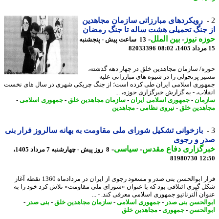
رویکردهای مبارزاتی سازمان مجاهدین
جنگ تحمیلی هشت ساله تا جنگ رمضان
ه نیوز
-
بین الملل
-
13 ساعت پیش - پنجشنبه
82033396
ه/ سازمان مجاهدین خلق در چهار دهه گذشته،
ر پرتحولی را در شیوه های مبارزاتی علیه
وری اسلامی ایران طی کرده است؛ از جنگ چریکی شهری در سال های نخست
لاب، - به گزارش خبرگزاری حوزه، ...
مان
-
جمهوری اسلامی ایران
-
سازمان مجاهدین خلق
-
جمهوری اسلامی
-
هدین خلق
-
نیروی نظامی
-
مجاهدین
بازخوانی تشکیل شورای ملی مقاومت به بهانه سالروز فرار بنی
ر و رجوی
رگزاری دفاع مقدس
-
سیاسی
-
8 روز پیش - چهارشنبه 7 مرداد 1405،
81980730
12
فرار ابوالحسن بنی صدر و مسعود رجوی از ایران در مردادماه 1360 نقطه آغاز
 گیری ائتلافی بود که با عنوان «شورای ملی مقاومت» تلاش کرد خود را به
ان آلترناتیو جمهوری اسلامی معرفی کند. - ...
الحسن بنی صدر
-
جمهوری اسلامی
-
سازمان مجاهدین خلق
-
بنی صدر
-
الحسن
-
جمهوری
-
مجاهدین خلق