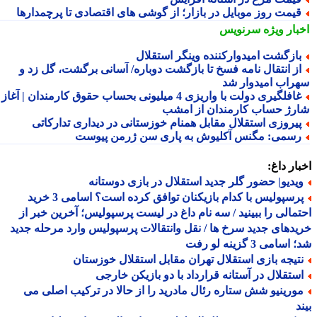
یمت روز موبایل در بازار؛ از گوشی های اقتصادی تا پرچمدارها
بار ویژه
سرنویس
ازگشت امیدوارکننده وینگر استقلال
ز انتقال نامه فسخ تا بازگشت دوباره/ آسانی برگشت، گل زد و
راب امیدوار شد
غافلگیری دولت با واریزی 4 میلیونی بحساب حقوق کارمندان | آغاز
رژ حساب کارمندان از امشب
یروزی استقلال مقابل همنام خوزستانی در دیداری تدارکاتی
سمی: مگنس آکلیوش به پاری سن ژرمن پیوست
ار داغ:
یدیو| حضور گلر جدید استقلال در بازی دوستانه
پرسپولیس با کدام بازیکنان توافق کرده است؟ اسامی 3 خرید
مالی را ببینید / سه نام داغ در لیست پرسپولیس؛ آخرین خبر از
دهای جدید سرخ ها / نقل وانتقالات پرسپولیس وارد مرحله جدید
سامی 3 گزینه لو رفت
تیجه بازی استقلال تهران مقابل استقلال خوزستان
ستقلال در آستانه قرارداد با دو بازیکن خارجی
ورینیو شش ستاره رئال مادرید را از حالا در ترکیب اصلی می
د