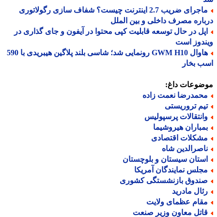
ماجرای ضریب 2.7 اینترنت چیست؟ شفاف سازی رگولاتوری
اره مصرف داخلی و بین الملل
پل در حال توسعه قابلیت کپی محتوا در آیفون و جای گذاری در
دوز است
هاوال GWM H10 رونمایی شد؛ شاسی بلند پلاگین هیبریدی با 590
ب بخار
ضوعات داغ:
حمدرضا نعمت زاده
یم تروریستی
انتقالات پرسپولیس
مباران هیروشیما
شکلات اقتصادی
اصرالدین شاه
ستان سیستان و بلوچستان
جلس نمایندگان آمریکا
ندوق بازنشستگی کشوری
ئال مادرید
قام عظمای ولایت
اتل معاون وزیر صنعت