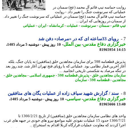
یت حماسه تیپ قائم آل محمد (عج) سمنان در
یاتی که سرنوشت جنگ را تغییر داد. - روایت
سه تیپ قائم آل محمد (عج) سمنان در عملیاتی که سرنوشت جنگ را تغییر داد.
سمنان،در روزهایی که ایران ...
 قائم
-
سمنان
-
سرنوشت
-
عملیات
-
کرمانشاه
-
ایران
-
عملیاتی
رویای 33ساعته ای که در «مرصاد» دفن شد
رگزاری دفاع مقدس
-
بین الملل
-
10 روز پیش - دوشنبه 5 مرداد 1405،
81965954
14
پذیرش قطعنامه 598 برای سازمان مجاهدین خلق (منافقین) نه پایان جنگ، بلکه
ز آخرین قمار نظامی بود. عملیاتی که با رؤیای فتح تهران آغاز شد، چند روز بعد
تنگه مرصاد به شکستی تاریخی انجامید. ...
مان مجاهدین خلق
-
پذیرش قطعنامه 598
-
جمهوری اسلامی
-
مجاهدین خلق
-
هدین
-
قطعنامه 598
-
سازمان
سند / گزارش شهید سیاف زاده از عملیات یگان های منافقین
رگزاری دفاع مقدس
-
سیاسی
-
10 روز پیش - دوشنبه 5 مرداد 1405،
81965666
13
واحد های نظامی سازمان مجاهدین خلق (منافقین) از تاریخ 1366/2/21 تا
1366/7/21 حدود 15 عملیات نفوذی علیه مواضع نیرو های خودی در جبهه های غرب
ا کردند که معاونت عملیات قرارگاه کربلا اقدام به استخراج ...