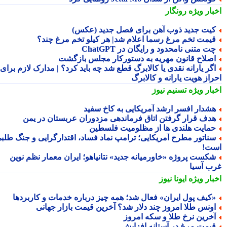
بار ویژه
رونگار
یت جدید ذوب آهن برای فصل جدید (عکس)
یمت تخم مرغ رسما اعلام شد| هر کیلو تخم مرغ چند؟
ت متنی نامحدود و رایگان در ChatGPT
صلاح قانون مهریه به دستورکار مجلس بازگشت
گر یارانه نقدی یا کالابرگ قطع شد چه باید کرد؟ | مدارک لازم برای
راز هویت یارانه و کالابرگ
بار ویژه
تسنیم نیوز
شدار افسر ارشد آمریکایی به کاخ سفید
دف قرار گرفتن اتاق فرماندهی مزدوران عربستان در یمن
مایت هلندی ها از مظلومیت فلسطین
ناتور مطرح آمریکایی؛ ترامپ نماد فساد، اقتدارگرایی و جنگ طلبی
ت!
کست پروژه «خاورمیانه جدید» نتانیاهو؛ ایران معمار نظم نوین
ب آسیا
بار ویژه
ایونا نیوز
کیف پول ایران» فعال شد؛ همه چیز درباره خدمات و کاربردها
ونس طلا امروز چند دلار شد؟ آخرین قیمت بازار جهانی
خرین نرخ طلا و سکه امروز
یمت مرغ در آستانه افزایش