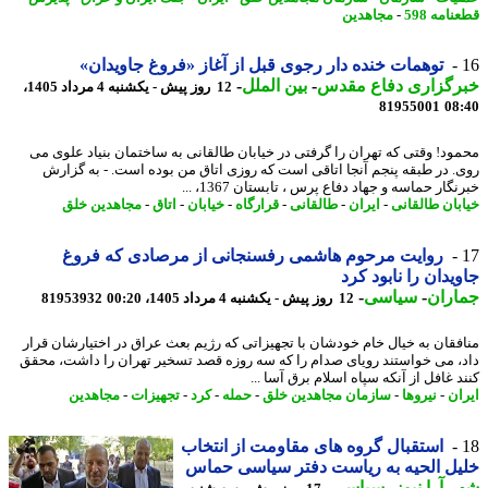
امه 598
-
مجاهدین
توهمات خنده دار رجوی قبل از آغاز «فروغ جاویدان»
رگزاری دفاع مقدس
-
بین الملل
-
12 روز پیش - یکشنبه 4 مرداد 1405،
81955001
08
ود! وقتی که تهران را گرفتی در خیابان طالقانی به ساختمان بنیاد علوی می
. در طبقه پنجم آنجا اتاقی است که روزی اتاق من بوده است. - به گزارش
گار حماسه و جهاد دفاع پرس ، تابستان 1367، ...
بان طالقانی
-
ایران
-
طالقانی
-
قرارگاه
-
خیابان
-
اتاق
-
مجاهدین خلق
روایت مرحوم هاشمی رفسنجانی از مرصادی که فروغ
یدان را نابود کرد
اران
-
سیاسی
-
12 روز پیش - یکشنبه 4 مرداد 1405، 00:20
81953932
فقان به خیال خام خودشان با تجهیزاتی که رژیم بعث عراق در اختیارشان قرار
، می خواستند رویای صدام را که سه روزه قصد تسخیر تهران را داشت، محقق
 غافل از آنکه سپاه اسلام برق آسا ...
ان
-
نیروها
-
سازمان مجاهدین خلق
-
حمله
-
کرد
-
تجهیزات
-
مجاهدین
استقبال گروه های مقاومت از انتخاب
ل الحیه به ریاست دفتر سیاسی حماس
 آرا نیوز
-
سیاسی
-