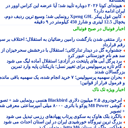
شنامه
هیوندای کونا ۲۰۲۶ دوباره تأیید شد؛ آیا عرضه این کراس اوور در
ان ادامه دارد؟
کابین غول پیکر Xpeng G9L رونمایی شد؛ وسیع ترین ردیف دوم،
ری و شارژ 450 کیلومتر در ۹ دقیقه
بار فوتبال در صبح فوتبالی
از منتفی شدن بازگشت رامین رضائیان به استقلال؛ اختلاف بر سر
م قرارداد
شنواره گل در دیدار تدارکاتی؛ استقلال با درخشش سحرخیزان از
 هم نام خوزستانی عبور کرد
رد پرگل آبی های پایتخت در آزادی؛ استقلال آماده لیگ می شود
ام تازه پرسپولیس برای تغییر نسل؛ بازیکنان پایه وارد تمرین
رگسالان شدند
بحران سهمیه پرسپولیس؛ ۷ خرید انجام شده، یک سهمیه باقی مانده
فرمول فرار از قوانین!
بار ویژه
تک ناک
رخودروی ۲.۵ میلیون دلاری Blackbird هنسی رونمایی شد + تصویر
گوشی M8 Power پوکو با باتری ۸۰۰۰ میلی آمپرساعتی معرفی شد
تصویر
الگرد بلک هاوک به سکوی پرتاب پهپادهای رزمی تبدیل می شود
زرگ ترین نیروگاه خورشیدی ایران در این استان احداث می شود
ولکس واگن از سدان Jetta M6 رونمایی کرد