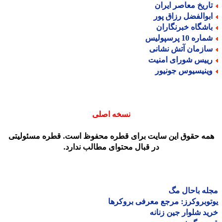
اریخ معاصر ایران
بوالفضل رزاق پور
اشگاه خبرنگاران
اره 10 پرسپولیس
ازمان آتش نشانی
ییس شورای امنیت
ینیسیوس جونیور
نسخه اصلی
مه حقوق این سایت برای قطره محفوظ است. قطره مسئولیتی
در قبال محتوای مطالب ندارد.
ه باحال مگ
وبروکرز: مرجع معرفی بروکرها
د شلوار جین زنانه