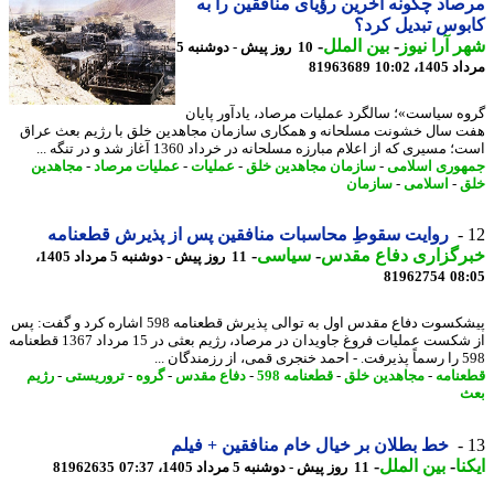
اد چگونه آخرین رؤیای منافقین را به
وس تبدیل کرد؟
 آرا نیوز
-
بین الملل
-
10 روز پیش - دوشنبه 5
1، 10:02
81963689
ه سیاست»؛ سالگرد عملیات مرصاد، یادآور پایان
 سال خشونت مسلحانه و همکاری سازمان مجاهدین خلق با رژیم بعث عراق
مسیری که از اعلام مبارزه مسلحانه در خرداد 1360 آغاز شد و در تنگه ...
وری اسلامی
-
سازمان مجاهدین خلق
-
عملیات
-
عملیات مرصاد
-
مجاهدین
-
اسلامی
-
سازمان
روایت سقوطِ محاسبات منافقین پس از پذیرش قطعنامه
رگزاری دفاع مقدس
-
سیاسی
-
11 روز پیش - دوشنبه 5 مرداد 1405،
81962754
08
پیشکسوت دفاع مقدس اول به توالی پذیرش قطعنامه 598 اشاره کرد و گفت: پس
از شکست عملیات فروغ جاویدان در مرصاد، رژیم بعثی در 15 مرداد 1367 قطعنامه
رزمندگان ...
نامه
-
مجاهدین خلق
-
قطعنامه 598
-
دفاع مقدس
-
گروه
-
تروریستی
-
رژیم
خط بطلان بر خیال خام منافقین + فیلم
نا
-
بین الملل
-
11 روز پیش - دوشنبه 5 مرداد 1405، 07:37
81962635