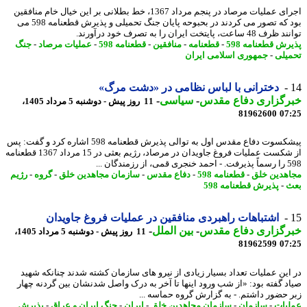
اجرای عملیات مرصاد در پنجم مرداد 1367، خط بطلانی بر این خیال خام منافقین
بود که تصور می کردند در بحبوحه پایان جنگ تحمیلی و پذیرش قطعنامه 598 می
ساعت، پایتخت ایران را به تصرف خود درآورند.
ش قطعنامه 598
-
قطعنامه
-
منافقین
-
قطعنامه 598
-
عملیات مرصاد
-
جنگ
یلی
-
جمهوری اسلامی ایران
دخترانی با لباس نظامی در «دشت مرگ»
رگزاری دفاع مقدس
-
سیاسی
-
11 روز پیش - دوشنبه 5 مرداد 1405،
81962600
07
پیشکسوت دفاع مقدس اول به توالی پذیرش قطعنامه 598 اشاره کرد و گفت: پس
از شکست عملیات فروغ جاویدان در مرصاد، رژیم بعثی در 15 مرداد 1367 قطعنامه
رزمندگان ...
هدین خلق
-
قطعنامه 598
-
دفاع مقدس
-
سازمان مجاهدین خلق
-
گروه
-
رژیم
-
پذیرش قطعنامه 598
اشتباهات راهبردی منافقین در عملیات فروغ جاویدان
رگزاری دفاع مقدس
-
بین الملل
-
11 روز پیش - دوشنبه 5 مرداد 1405،
81962599
07
این عملیات تعداد بسیار زیادی از نیرو های سازمان کشته شدند چنانکه شهید
د گفته بود: «از شب ورود اینها تا آخر به درک واصل شدنشان بین گردنه چهار
 حضور داشتم. - به گزارش گروه حماسه ...
یات
-
سازمان
-
سازمان مجاهدین خلق
-
ایران
-
جنگ ایران و عراق
-
پذیرش