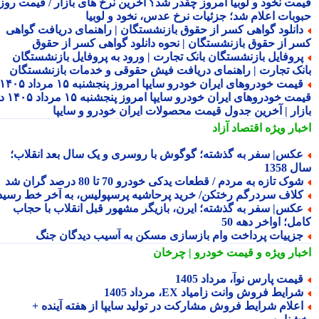
مت نخود و لوبیا امروز چقدر شد؟ آخرین نرخ های بازار / قیمت روز
وبات اعلام شد؛ جزئیات نرخ عدس، نخود و لوبیا
انلود گواهی کسر از حقوق بازنشستگان | راهنمای دریافت گواهی
ر از حقوق بازنشستگان | نحوه دانلود گواهی کسر از حقوق
روفایل بازنشستگان بانک تجارت | ورود به پروفایل بازنشستگان
نک تجارت | راهنمای دریافت فیش حقوقی و خدمات بازنشستگان
قیمت خودروهای ایران خودرو سایپا امروز پنجشنبه ۱۵ مرداد ۱۴۰۵ |
قیمت خودروهای ایران خودرو سایپا امروز پنجشنبه ۱۵ مرداد ۱۴۰۵ در
زار | آخرین جدول قیمت محصولات ایران خودرو و سایپا
بار ویژه
اقتصاد آزاد
کس| سفر به گذشته؛ گوگوش با روسری و یک سال بعد انقلاب؛
1358
وک تازه به مردم / قطعات یدکی خودرو 70 تا 80 درصد گران شد
لاف سردرگم رختکن/ خرید پرحاشیه پرسپولیس، به آخر خط رسید!
کس| سفر به گذشته؛ ایرن، بازیگر مشهور قبل انقلاب با حجاب
ل؛ اواخر دهه 50
زییات پرداخت وام بازسازی مسکن به آسیب دیدگان جنگ
بار ویژه
و قیمت خودرو | چرخان
یمت پارس نوآ، مرداد 1405
رایط فروش وانت زامیاد EX، مرداد 1405
علام شرایط فروش مشارکت در تولید سایپا از هفته آینده +