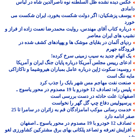
کس دیده نشده ظل السلطنه نوه ناصرالدین شاه در لباس
ادی
وسف پزشکیان: اگر دولت شکست بخورد، ایران شکست می
رد
رباره کتاب آقای مهندس، روایت محمدرضا نعمت زاده از فراز و
ب های ایران معاصر
دپای آلمان در بقایای موشک ها و پهپادهای کشف شده در
دگاه جهرم
ک اتهام جدید به سیب زمینی سرخ کرده!
دعای رییس مجلس آمریکا درباره پایان جنگ ایران و آمریکا
وسیه: سکوت ژاپن درباره عامل بمباران هیروشیما و ناکازاکی
ه ننگ است
نعت نفت مهاجم مس شهر بابک را جذب کرد
پلیس راه: تصادف 12 خودرو با 19 مصدوم در محور یاسوج ـ
فهان/ علت حادثه در دست بررسی است
رسپولیس دفاع چپ گل گهر را نخواست
خدمت رسانی موکب امامزادگان قم به زائران در سامرا تا 25
 ادامه دارد
 12 خودرو با 19 مصدوم در محور یاسوج ـ اصفهان
فزایش تعرفه و تصاعد پلکانی بهای برق مشترکین کشاورزی لغو