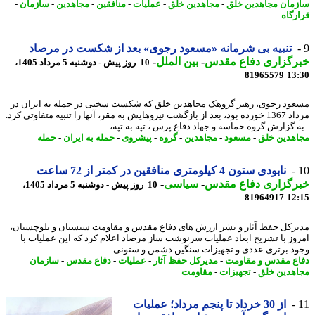
مان مجاهدین خلق
-
مجاهدین خلق
-
عملیات
-
منافقین
-
مجاهدین
-
سازمان
-
رگاه
تنبیه بی شرمانه «مسعود رجوی» بعد از شکست در مرصاد
رگزاری دفاع مقدس
-
بین الملل
-
10 روز پیش - دوشنبه 5 مرداد 1405،
81965579
13
ود رجوی، رهبر گروهک مجاهدین خلق که شکست سختی در حمله به ایران در
مرداد 1367 خورده بود، بعد از بازگشت نیروهایش به مقر، آنها را تنبیه متفاوتی کرد.
ه گزارش گروه حماسه و جهاد دفاع پرس ، تپه به تپه،
هدین خلق
-
مسعود
-
مجاهدین
-
گروه
-
پیشروی
-
حمله به ایران
-
حمله
نابودی ستون 4 کیلومتری منافقین در کمتر از 72 ساعت
رگزاری دفاع مقدس
-
سیاسی
-
10 روز پیش - دوشنبه 5 مرداد 1405،
81964917
12
رکل حفظ آثار و نشر ارزش های دفاع مقدس و مقاومت سیستان و بلوچستان،
وز با تشریح ابعاد عملیات سرنوشت ساز مرصاد اعلام کرد که این عملیات با
د برتری عددی و تجهیزات سنگین دشمن و ستونی ...
ع مقدس و مقاومت
-
مدیرکل حفظ آثار
-
عملیات
-
دفاع مقدس
-
سازمان
هدین خلق
-
تجهیزات
-
مقاومت
از 30 خرداد تا پنجم مرداد؛ عملیات