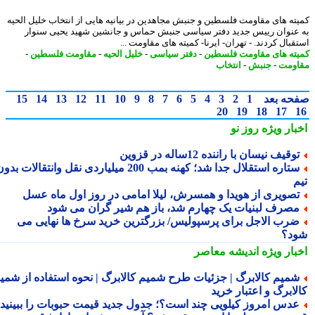
ته های مقاومت فلسطین و جنبش مجاهدین در بیانیه هایی از انتخاب خلیل الحیه
عنوان رییس جدید دفتر سیاسی جنبش حماس و جانشین شهید یحیی سنوار
بال کردند. - تهران- ایرنا- کمیته های مقاومت ...
ته های مقاومت فلسطین
-
دفتر سیاسی
-
خلیل الحیه
-
مقاومت فلسطین
-
ومت
-
جنبش
-
انتخاب
حه بعد
1
2
3
4
5
6
7
8
9
10
11
12
13
14
15
20
19
18
17
بار ویژه
روز نو
وقیف نیسان با راننده 12ساله در قزوین
ستاره استقلال جدا شد؛ کهنه بمب 200 میلیاردی نقل وانتقالات بدون
م
صویری از هویدا و همسرش، لیلا امامی در روز اول ماه عسل
صرف لبنیات یک چهارم شد، باز هم شیر گران می شود
رب الاجل برای پرسپولیس/ بزرگترین خرید سرخ ها نهایی می
د؟
بار ویژه
اندیشه معاصر
میم کالابرگ | جزئیات طرح شمیم کالابرگ | نحوه استفاده از شمیم
لابرگ و اعتبار خرید
دس امروز کیلویی چند است؟؛ جدول جدید قیمت حبوبات را ببینید /