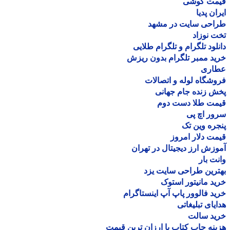
مت گوشی
ان پدیا
احی سایت در مشهد
 نوزاد
لود تلگرام و تلگرام طلایی
د ممبر تلگرام بدون ریزش
اری
شگاه لوله و اتصالات
 زنده جام جهانی
مت طلا دست دوم
ر اچ پی
ره وین تک
ت دلار امروز
زش ارز دیجیتال در تهران
ت بار
رین طراحی سایت یزد
د مانیتور استوک
د فالوور پاپ آپ اینستاگرام
یای تبلیغاتی
ید سالت
نه چاپ کتاب با ارزان ترین قیمت