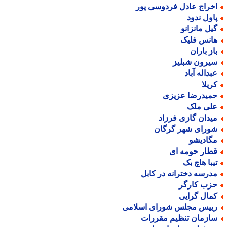
خراج عادل فردوسی پور
اول ندود
یل مانزانو
انس فلیک
از باران
یرون شبلیز
بداله آباد
ریلا
میدرضا عزیزی
لی ملک
یدان گازی فرزاد
ورای شهر گرگان
گادیشو
طار حومه ای
یبا هاچ بک
درسه دخترانه در کابل
زب کارگر
مال گرایی
ییس مجلس شورای اسلامی
ازمان تنظیم مقررات