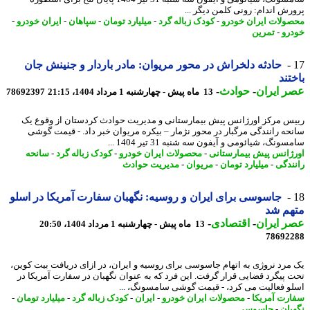
رش اندام: رونی کلمن دیگر ...
ولات ایران خودرو
-
کودک زباله گرد
-
میلیارد تومان
-
سپاهان
-
ایران خودرو
-
رو
-
تمرین
حادثه دلخراش در محور مریوان: مادر باردار و جنینش جان
تند
 ایران
-
حوادث
-
13 ماه پیش - چهارشنبه 1 مرداد 1404، 21:15
78692397
س مرکز اورژانس پیش بیمارستانی و مدیریت حوادث کردستان از وقوع یک
حه رانندگی مرگبار در محور نژمار – بیکره مریوان خبر داد. - قیمت گوشی
ونگ، شیائومی و آیفون سه شنبه 31 تیر 1404 ...
ژانس پیش بیمارستانی
-
محصولات ایران خودرو
-
کودک زباله گرد
-
سانحه
ندگی
-
میلیارد تومان
-
مریوان
-
مدیریت حوادث
جاسوسی برای ایران و روسیه: نگهبان سفارت آمریکا در اسلو
هم شد
 ایران
-
اقتصادی
-
13 ماه پیش - چهارشنبه 1 مرداد 1404، 20:50
78692
مرد نروژی به اتهام جاسوسی برای روسیه و ایران، در ازای دریافت بیت کوین،
 پیگرد قضایی قرار گرفت. این فرد که به عنوان نگهبان در سفارت آمریکا در
و فعالیت می کرد، - قیمت گوشی سامسونگ، ...
رت آمریکا
-
محصولات ایران خودرو
-
ایران
-
کودک زباله گرد
-
میلیارد تومان
-
بان
-
جاسوسی