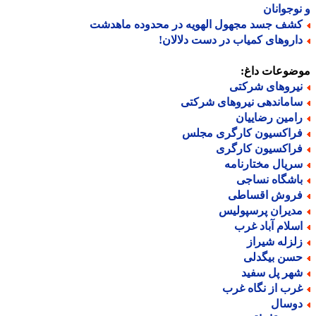
وجوانان
شف جسد مجهول الهویه در محدوده ماهدشت
اروهای کمیاب در دست دلالان!
ضوعات داغ:
یروهای شرکتی
اماندهی نیروهای شرکتی
امین رضاییان
راکسیون کارگری مجلس
راکسیون کارگری
ریال مختارنامه
اشگاه نساجی
روش اقساطی
دیران پرسپولیس
سلام آباد غرب
لزله شیراز
سن بیگدلی
هر پل سفید
رب از نگاه غرب
وسال