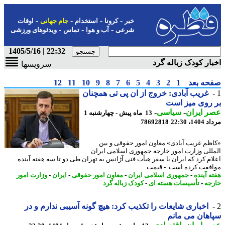
-
-
-
-
خبر
کرونا
استخدام
جام جهانی
اوقات
-
-
-
شرعی
آب و هوا
تماس
ویدئوهای ورزشی
22:32 | 1405/5/16
ار کودک زباله گرد
سرویسها
حه بعد
1
2
3
4
5
6
7
8
9
10
11
12
غریب آبادی: خروج از ان پی تی همچنان
روی میز است
 ایران
-
سیاسی
-
13 ماه پیش - چهارشنبه 1
1، 22:30
78692818
ظم غریب آبادی» معاون امور حقوقی و بین
للی وزارت امور خارجه جمهوری اسلامی ایران
ام کرد که ایران با سفر هیأت فنی آژانس به تهران طی دو تا سه هفته آینده
فقت کرده است. - قیمت ...
ه آینده
-
جمهوری اسلامی ایران
-
معاون امور حقوقی
-
ایران
-
وزارت امور
جه
-
تأسیسات هسته ای
-
کودک زباله گرد
اخباری شایعات را تکذیب کرد: هیچ گونه آسیبی ندارم و در
هان می مانم