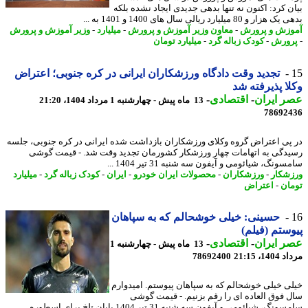
ن کرد: اکنون نه تنها بدهی جدیدی ایجاد نشده بلکه
ر و 80 میلیارد ریالی سال های 1400 و 1401 به ...
زش و پرورش
-
معاون وزیر آموزش و پرورش
-
میلیارد
-
وزیر آموزش و پرورش
ورش
-
کودک زباله گرد
-
میلیارد تومان
تجدید وقت دادگاه ورزشکاران ایرانی در کره جنوبی؛ اعتراض
ا پذیرفته شد
 ایران
-
اقتصادی
-
13 ماه پیش - چهارشنبه 1 مرداد 1404، 21:20
78692
پی اعتراض گروه وکلای ورزشکاران بازداشت شده ایرانی در کره جنوبی، جلسه
دگی به اتهامات چهار ورزشکار کشورمان تجدید وقت شد. - قیمت گوشی
ونگ، شیائومی و آیفون سه شنبه 31 تیر 1404 ...
شکار
-
ورزشکاران
-
محصولات ایران خودرو
-
ایران
-
کودک زباله گرد
-
میلیارد
ان
-
اعتراض
حسینی: خیلی خوشحالم که به سپاهان
ستم (فیلم)
 ایران
-
اقتصادی
-
13 ماه پیش - چهارشنبه 1
1، 21:15
78692400
ی خیلی خوشحالم که به سپاهان پیوستم. امیدوارم
 فوق العاده ای را رقم بزنیم. - قیمت گوشی
سامسونگ، شیائومی و آیفون سه شنبه 31 تیر 1404 پایان تلخ برای اسطوره