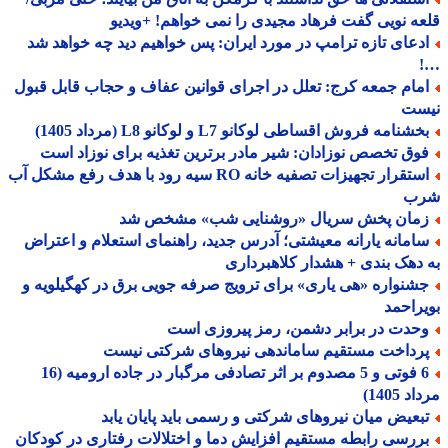
ه نویی گفت فرهاد مجیدی را نمی خواهم! +ویدیو
دعای تازه ترامپ در مورد ایران: پس خواهیم دید چه خواهد شد
مام جمعه کرج: تعلل در اجرای قوانین عفاف و حجاب قابل قبول
ست
شنامه فروش اقساطی لوکانو L7 و لوکانو L8 (مرداد 1405)
وق تخصص نوزادان: شیر مادر برترین تغذیه برای نوزاد است
استقرار تجهیزات تصفیه خانه RO سیه رود با هدف رفع مشکل آب
ب
مان پخش سریال «روشنایی شب» مشخص شد
امانه یارانه معیشتی؛ آدرس جدید، راهنمای استعلام و اعتراض
دهک بندی + هشدار کلاهبرداری
شنواره «هی یاری» برای ترویج صرفه جویی برق در کهگیلویه و
راحمد
حدت در برابر دشمن، رمز پیروزی است
رداخت مستقیم ساماندهی نیروهای شرکتی نیست
6 فوتی و 5 مصدوم بر اثر تصادفی مرگبار در جاده ارومیه (16
 1405)
بعیض میان نیروهای شرکتی و رسمی باید پایان یابد
ررسی رابطه مستقیم افزایش دما و اختلالات رفتاری در کودکان