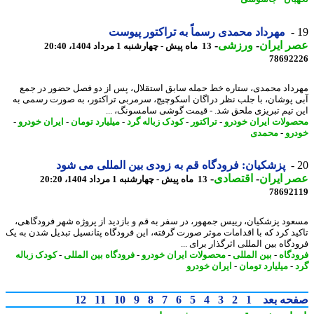
مهرداد محمدی رسماً به تراکتور پیوست
 ایران
-
ورزشی
-
13 ماه پیش - چهارشنبه 1 مرداد 1404، 20:40
78692
داد محمدی، ستاره خط حمله سابق استقلال، پس از دو فصل حضور در جمع
 پوشان، با جلب نظر دراگان اسکوچیچ، سرمربی تراکتور، به صورت رسمی به
 تیم تبریزی ملحق شد. - قیمت گوشی سامسونگ، ...
ولات ایران خودرو
-
تراکتور
-
کودک زباله گرد
-
میلیارد تومان
-
ایران خودرو
-
رو
-
محمدی
پزشکیان: فرودگاه قم به زودی بین المللی می شود
 ایران
-
اقتصادی
-
13 ماه پیش - چهارشنبه 1 مرداد 1404، 20:20
78692
ود پزشکیان، رییس جمهور، در سفر به قم و بازدید از پروژه شهر فرودگاهی،
ید کرد که با اقدامات موثر صورت گرفته، این فرودگاه پتانسیل تبدیل شدن به یک
گاه بین المللی اثرگذار برای ...
دگاه
-
بین المللی
-
محصولات ایران خودرو
-
فرودگاه بین المللی
-
کودک زباله
-
میلیارد تومان
-
ایران خودرو
حه بعد
1
2
3
4
5
6
7
8
9
10
11
12