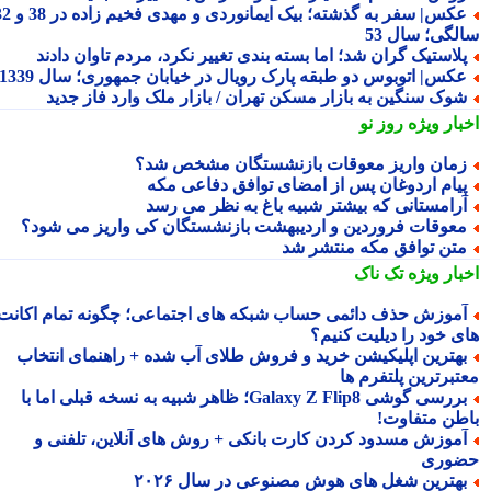
عکس| سفر به گذشته؛ بیک ایمانوردی و مهدی فخیم زاده در 38 و 32
لگی؛ سال 53
لاستیک گران شد؛ اما بسته بندی تغییر نکرد، مردم تاوان دادند
کس| اتوبوس دو طبقه پارک رویال در خیابان جمهوری؛ سال 1339
وک سنگین به بازار مسکن تهران / بازار ملک وارد فاز جدید
بار ویژه
روز نو
مان واریز معوقات بازنشستگان مشخص شد؟
یام اردوغان پس از امضای توافق دفاعی مکه
رامستانی که بیشتر شبیه باغ به نظر می رسد
عوقات فروردین و اردیبهشت بازنشستگان کی واریز می شود؟
تن توافق مکه منتشر شد
بار ویژه
تک ناک
موزش حذف دائمی حساب شبکه های اجتماعی؛ چگونه تمام اکانت
ی خود را دیلیت کنیم؟
هترین اپلیکیشن خرید و فروش طلای آب شده + راهنمای انتخاب
تبرترین پلتفرم ها
بررسی گوشی Galaxy Z Flip8؛ ظاهر شبیه به نسخه قبلی اما با
طن متفاوت!
موزش مسدود کردن کارت بانکی + روش های آنلاین، تلفنی و
وری
هترین شغل های هوش مصنوعی در سال ۲۰۲۶