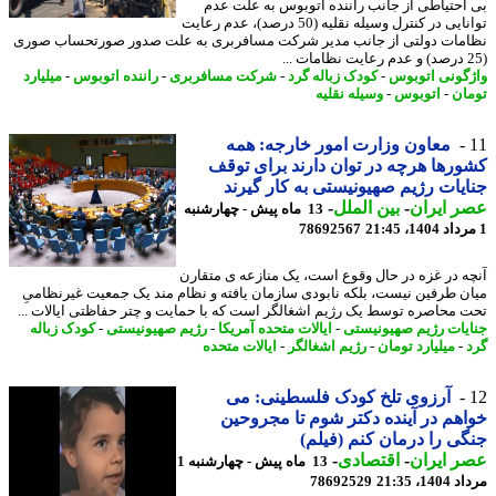
احتیاطی از جانب راننده اتوبوس به علت عدم
توانایی در کنترل وسیله نقلیه (50 درصد)، عدم رعایت
مات دولتی از جانب مدیر شرکت مسافربری به علت صدور صورتحساب صوری
گونی اتوبوس
-
کودک زباله گرد
-
شرکت مسافربری
-
راننده اتوبوس
-
میلیارد
ان
-
اتوبوس
-
وسیله نقلیه
معاون وزارت امور خارجه: همه
رها هرچه در توان دارند برای توقف
یات رژیم صهیونیستی به کار گیرند
 ایران
-
بین الملل
-
13 ماه پیش - چهارشنبه
78692567
ه در غزه در حال وقوع است، یک منازعه ی متقارن
ن طرفین نیست، بلکه نابودی سازمان یافته و نظام مند یک جمعیت غیرنظامیِ
 محاصره توسط یک رژیم اشغالگر است که با حمایت و چتر حفاظتی ایالات ...
یات رژیم صهیونیستی
-
ایالات متحده آمریکا
-
رژیم صهیونیستی
-
کودک زباله
-
میلیارد تومان
-
رژیم اشغالگر
-
ایالات متحده
آرزوی تلخ کودک فلسطینی: می
هم در آینده دکتر شوم تا مجروحین
ی را درمان کنم (فیلم)
 ایران
-
اقتصادی
-
13 ماه پیش - چهارشنبه 1
1، 21:35
78692529