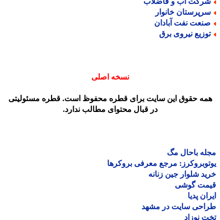
رکت آب و فاضلاب
رپرستان خانوار
نعت نفت آبادان
وزیع نیروی برق
نسخه اصلی
مه حقوق این سایت برای قطره محفوظ است. قطره مسئولیتی
در قبال محتوای مطالب ندارد.
ه باحال مگ
وبروکرز: مرجع معرفی بروکرها
د شلوار جین زنانه
مت گوشی
ان پدیا
احی سایت در مشهد
 نوزاد