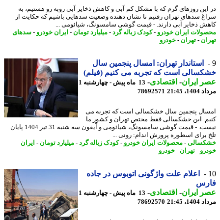
این روزهای گرم که با مشکل کم آبی و کاهش ذخایر آبی روبه رو هستیم، به
غ سدهای تهران رفتیم تا نشان دهنده وضعیت سدهایی باشیم که حکایت از
ش ذخایر آبی دارند. - قیمت گوشی سامسونگ، شیائومی ...
ولات ایران خودرو
-
کودک زباله گرد
-
میلیارد تومان
-
ایران خودرو
-
سدهای
ان
-
تهران
-
خودرو
استاندار تهران: امسال پنجمین سال
سالی است که تجربه می کنیم (فیلم)
 ایران
-
اقتصادی
-
13 ماه پیش - چهارشنبه 1
1، 21:45
78692571
ال پنجمین سال خشکسالی است که تجربه می
م. این خشکسالی فقط مختص تهران و کشور ما
نیست. - قیمت گوشی سامسونگ، شیائومی و آیفون سه شنبه 31 تیر 1404 پایان
 برای اسطوره پرورش اندام: رونی ...
کسالی
-
محصولات ایران خودرو
-
کودک زباله گرد
-
میلیارد تومان
-
ایران
رو
-
تهران
-
خودرو
اعلام علت واژگونی اتوبوس در جاده
رس
 ایران
-
اقتصادی
-
13 ماه پیش - چهارشنبه 1
1، 21:45
78692570