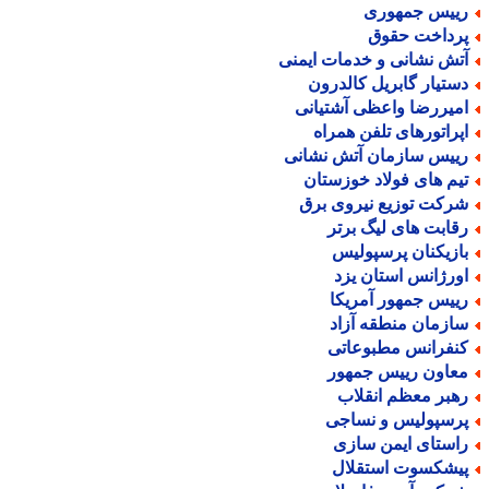
ییس جمهوری
رداخت حقوق
تش نشانی و خدمات ایمنی
ستیار گابریل کالدرون
میررضا واعظی آشتیانی
پراتورهای تلفن همراه
ییس سازمان آتش نشانی
یم های فولاد خوزستان
رکت توزیع نیروی برق
قابت های لیگ برتر
ازیکنان پرسپولیس
ورژانس استان یزد
ییس جمهور آمریکا
ازمان منطقه آزاد
نفرانس مطبوعاتی
عاون رییس جمهور
هبر معظم انقلاب
رسپولیس و نساجی
استای ایمن سازی
یشکسوت استقلال