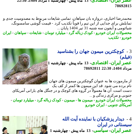
 ایران
-
اقتصادی
-
13 ماه پیش - چهارشنبه 1 مرداد 1404، 22:30
78692
درضا اخباری، دروازه بان سپاهان، تمامی شایعات مربوط به مصدومیت جدی و
یلش برای جدایی از این تیم را قویاً تکذیب کرد. - قیمت گوشی سامسونگ،
می و آیفون سه شنبه 31 تیر 1404 پایان ...
ولات ایران خودرو
-
کودک زباله گرد
-
میلیارد تومان
-
شایعات
-
سپاهان
-
ایران
رو
-
تکذیب
کوچکترین میمون جهان را بشناسید
لم)
 ایران
-
اقتصادی
-
13 ماه پیش - چهارشنبه 1
1، 22:30
78692811
مارموزت ها به عنوان گوچکترین میمون های جهان
 برده می شود. قد این میمون ها کمتر از کف یک
 است. آن ها معمولاً در گروه های کوچک و در جنگل های بارانی آمریکای
بی و مرکزی زندگی و ...
ولات ایران خودرو
-
میمون ها
-
میمون
-
کودک زباله گرد
-
میلیارد تومان
-
یکای جنوبی
-
ایران خودرو
دیدار پزشکیان با نماینده آیت الله
تانی در ایران
 ایران
-
سیاسی
-
13 ماه پیش - چهارشنبه 1