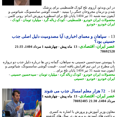
این ویدئو، آرزوی تلخ کودک فلسطینی برای پزشک
 و درمان مجروحان جنگی را ببینید. - قیمت گوشی سامسونگ، شیائومی و
31 تیر 1404 پایان تلخ برای اسطوره پرورش اندام: رونی کلمن ...
ولات ایران خودرو
-
فلسطینی
-
کودک زباله گرد
-
میلیارد تومان
-
کودک
-
ان خودرو
-
خودرو
سپاهان و معمای اخباری: آیا مصدومیت دلیل اصلی جذب
نی بود؟
 ایران
-
اقتصادی
-
13 ماه پیش - چهارشنبه 1 مرداد 1404، 21:35
78692
پیوستن سیدحسین حسینی به سپاهان، گمانه زنی ها درباره دلیل جذب دو دروازه
 مطرح در این تیم افزایش یافته است. - قیمت گوشی سامسونگ، شیائومی و
شنبه 31 تیر 1404 پایان تلخ برای ...
ولات ایران خودرو
-
کودک زباله گرد
-
میلیارد تومان
-
سیدحسین حسینی
-
ان خودرو
-
خودرو
-
حسینی
72 هزار معلم امسال جذب می شوند
 ایران
-
اقتصادی
-
13 ماه پیش - چهارشنبه 1
1، 21:30
78692485
ون وزیر آموزش و پرورش با اشاره به کسری
اخت های آموزش و پرورش در سال های گذشته