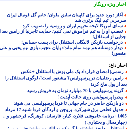
بار ویژه
رونگار
غاز دوره جدید برای کاپیتان سابق ملوان/ خانم گل فوتبال ایران
مربی تیم لیگ برتری شد
نای آمریکا لایحه تحریم ایران و روسیه را تصویب کرد
عصب او را به تیم فراموش نمی کنیم/ حمایت تاجرنیا از رامین بعد از
ایی از استقلال!
رخواست بازیکن لالیگایی استقلال برای پست حساس!
یدار دوستانه هم نیمه تمام ماند؛/ پایان عجیب بازی تیم یحیی و علی
صور!
ار داغ:
سمی| امضای قرارداد یک ملی پوش با استقلال +عکس
امین رضاییان در پرسپولیس؟ بیشعور است!/ لوگوی استقلال را
 از پول ماچ کرد!
ینه پرسپولیس با 70 میلیارد تومان به فروش رسید
یدیو| پرسپولیس روی حالت آپدیت!
و بازیکن حاضر در جام جهانی تا فردا پرسپولیسی می شوند
جدول قطعی برق شهرکرد، بروجن و لردگان فردا شنبه 17 مرداد
1405 +برنامه خاموشی فلارد، کیار، فارسان، کوهرنگ، فرخشهر و...
ارمحال و بختیاری )
ستقلالی ها حق نداشتند با گرمکن به اتاق من بیایند؛ حتی مربی/