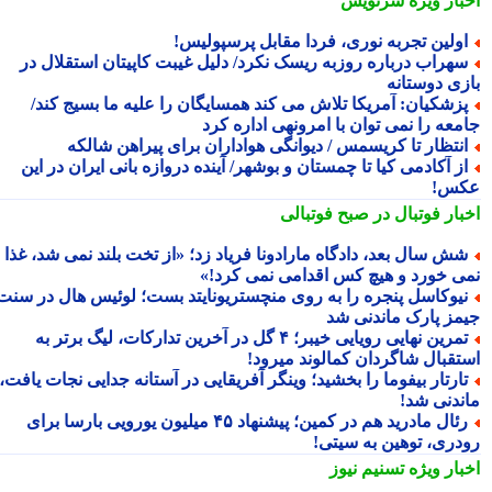
بار ویژه
سرنویس
ولین تجربه نوری، فردا مقابل پرسپولیس!
هراب درباره روزبه ریسک نکرد/ دلیل غیبت کاپیتان استقلال در
زی دوستانه
زشکیان: آمریکا تلاش می کند همسایگان را علیه ما بسیج کند/
معه را نمی توان با امرونهی اداره کرد
نتظار تا کریسمس / دیوانگی هواداران برای پیراهن شالکه
ز آکادمی کیا تا چمستان و بوشهر/ آینده دروازه بانی ایران در این
س!
بار فوتبال در صبح فوتبالی
ش سال بعد، دادگاه مارادونا فریاد زد؛ «از تخت بلند نمی شد، غذا
ی خورد و هیچ کس اقدامی نمی کرد!»
یوکاسل پنجره را به روی منچستریونایتد بست؛ لوئیس هال در سنت
مز پارک ماندنی شد
تمرین نهایی رویایی خیبر؛ ۴ گل در آخرین تدارکات، لیگ برتر به
تقبال شاگردان کمالوند میرود!
ارتار بیفوما را بخشید؛ وینگر آفریقایی در آستانه جدایی نجات یافت،
ندنی شد!
رئال مادرید هم در کمین؛ پیشنهاد ۴۵ میلیون یورویی بارسا برای
دری، توهین به سیتی!
بار ویژه
تسنیم نیوز