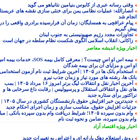
قتی رسانه عبری از کابوس بنیامین نتانیاهو می گوید
نصارالله: عملیات نظامی یمن برای خنثی سازی نقشه های عربستان
جام شد
یام عراقچی به همسایگان: زمان آن فرارسیده برادری واقعی را در
ش گیریم
جاوزات مجدد رژیم صهیونیستی به جنوب لبنان
اکانی: انقلاب اسلامی الگوی شکست نظام سلطه در جهان است
بار ویژه
اندیشه معاصر
بیمه اس او اس چیست؟ | معرفی کامل بیمه SOS، خدمات بیمه اس
 اس و مزایای آن برای بیمه شدگان
استخدام بانک ها در ۱۴۰۵ | آخرین شرایط ثبت نام آزمون استخدامی
نک ها، رشته های مورد نیاز و زمان جذب نیرو
آخرین اخبار نقل و انتقالات لیگ برتر امروز ۱۶ مرداد ۱۴۰۵ | بمب
ی نقل و انتقالاتی استقلال و پرسپولیس | رقابت داغ سرخابی ها و
اکتور برای ستاره جدید
جدیدترین خبر افزایش حقوق بازنشستگان کشوری در سال ۱۴۰۵ |
ئیات افزایش حقوق، متناسب سازی و زمان اجرای احکام جدید
وام بدون سپرده ۱۴۰۵؛ شرایط دریافت وام بدون سپرده بانکی | مبلغ
م بدون سپرده، ضامن و نحوه ثبت نام
بار ویژه
اقتصاد آزاد
وش استعلام دهک یارانه ای و اعتراض به تغییرات جدید