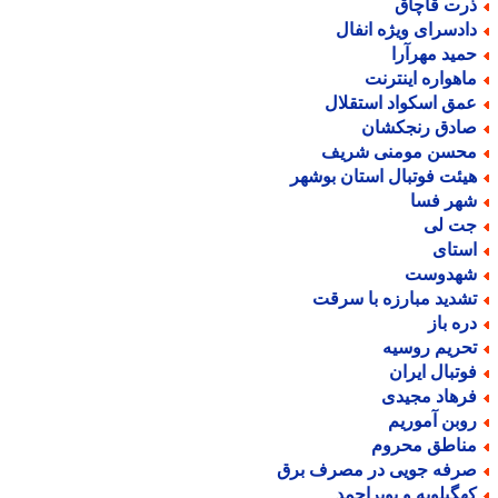
رت قاچاق
ادسرای ویژه انفال
مید مهرآرا
اهواره اینترنت
مق اسکواد استقلال
ادق رنجکشان
حسن مومنی شریف
یئت فوتبال استان بوشهر
هر فسا
ت لی
ستای
هدوست
شدید مبارزه با سرقت
ره باز
حریم روسیه
وتبال ایران
رهاد مجیدی
وبن آموریم
ناطق محروم
رفه جویی در مصرف برق
هگیلویه و بویراحمد