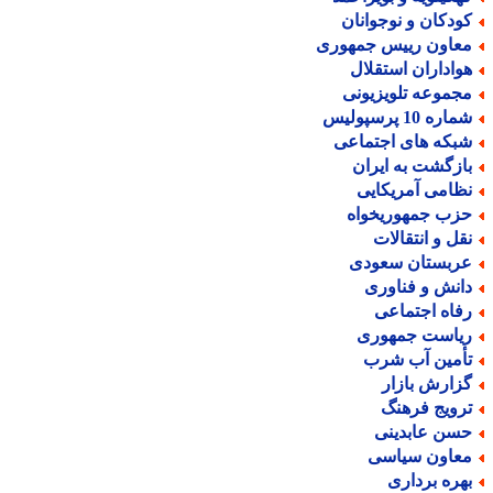
ودکان و نوجوانان
عاون رییس جمهوری
واداران استقلال
جموعه تلویزیونی
اره 10 پرسپولیس
بکه های اجتماعی
ازگشت به ایران
ظامی آمریکایی
زب جمهوریخواه
قل و انتقالات
ربستان سعودی
انش و فناوری
فاه اجتماعی
یاست جمهوری
أمین آب شرب
زارش بازار
رویج فرهنگ
سن عابدینی
عاون سیاسی
هره برداری