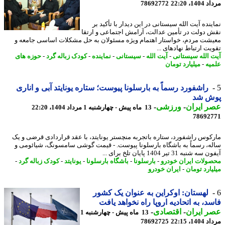
1، 22:20
78692772
نده آیت الله سیستانی در این دیدار با تأکید بر
 دولت در تأمین عدالت، آرامش اجتماعی و ارتقا
شت مردم، خواستار اهتمام ویژه مسئولان به حل مشکلات اساسی جامعه و
یت ارتباط نهادهای ...
 الله سیستانی
-
آیت الله
-
سیستانی
-
نماینده
-
کودک زباله گرد
-
حوزه های
یه
-
میلیارد تومان
راشفورد رسماً به بارسلونا پیوست؛ ستاره یونایتد آبی و اناری
ش شد
 ایران
-
ورزشی
-
13 ماه پیش - چهارشنبه 1 مرداد 1404، 22:20
78692
کوس راشفورد، ستاره باتجربه منچستر یونایتد، با عقد قراردادی قرضی و یک
ه، رسماً به باشگاه بارسلونا پیوست. - قیمت گوشی سامسونگ، شیائومی و
شنبه 31 تیر 1404 پایان تلخ برای ...
ولات ایران خودرو
-
بارسلونا
-
باشگاه بارسلونا
-
یونایتد
-
کودک زباله گرد
-
یارد تومان
-
ایران خودرو
لهستان: اوکراین به عنوان یک کشور
د، به اتحادیه اروپا راه نخواهد یافت
 ایران
-
اقتصادی
-
13 ماه پیش - چهارشنبه 1
1، 22:15
78692725