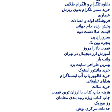
لود تلگرام و تلگرام طلایی
د ممبر تلگرام بدون ریزش
اری
شگاه لوله و اتصالات
 زنده جام جهانی
مت طلا دست دوم
ر اچ پی
ره وین تک
ت دلار امروز
زش ارز دیجیتال در تهران
ت بار
رین طراحی سایت یزد
د مانیتور استوک
د فالوور پاپ آپ اینستاگرام
یای تبلیغاتی
ید سالت
نه چاپ کتاب با ارزان ترین قیمت
 کتاب ویژه رتبه بندی معلمان
موزیک
مات مرکزی بوش