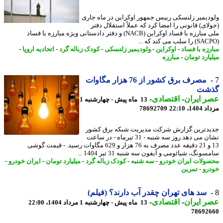
دیمیر زلنسکی رییس جمهور اوکراین در ماه جاری
لای) قانونی را امضا کرد که عملاً استقلال دفتر
ملی مبارزه با فساد اوکراین (NACB) و دفتر دادستانی ویژه مبارزه با فساد
رزه با فساد
-
اوکراین
-
ولودیمیر زلنسکی
-
کودک زباله گرد
-
اتحادیه اروپا
-
یارد تومان
-
مبارزه
مصرف برق کشور از 76 هزار مگاوات
شت
 ایران
-
اقتصادی
-
13 ماه پیش - چهارشنبه 1
1، 22:10
78692709
دترین گزارش شرکت مدیریت شبکه برق کشور
نشان می دهد روز سه شنبه - 31 تیرماه - در ساعت
13 و 21 دقیقه عدد مصرف به 76 هزار و 629 مگاوات رسید. - قیمت گوشی
ونگ، شیائومی و آیفون سه شنبه 31 تیر 1404 ...
ولات ایران خودرو
-
سه شنبه
-
کودک زباله گرد
-
میلیارد تومان
-
ایران خودرو
-
رو
-
تمرین
سد های تهران چقدر آب دارند؟ (فیلم)
 ایران
-
اقتصادی
-
13 ماه پیش - چهارشنبه 1 مرداد 1404، 22:00
78692