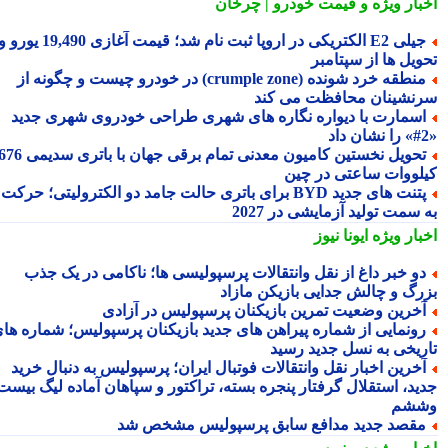
بار ویژه
و قیمت خودرو | چرخان
جیلی E2 الکتریکی در اروپا ثبت نام شد؛ قیمت آغازی 19,490 یورو و
ویل ها از سپتامبر
منطقه خرد شونده (crumple zone) در خودرو چیست و چگونه از
نشینان محافظت می کند
سمارت با دیواره نگاره های شهری طراحی خودروی شهری جدید
تحویل نخستین کامیون معدنی تمام برقی جهان با باتری سدیمی 676
لووات ساعتی در چین
پتنت های جدید BYD برای باتری حالت جامد دو الکترولیتی؛ حرکت
سمت تولید آزمایشی در 2027
بار ویژه
ایونا نیوز
و خبر داغ از نقل وانتقالات پرسپولیسی ها؛ ناکامی در یک جذب
رگ و چالش جدایی بازیکن مازاد
خرین وضعیت تمرین بازیکنان پرسپولیس در آزادی
ونمایی از شماره پیراهن های جدید بازیکنان پرسپولیس؛ شماره های
ریخی به نسل جدید رسید
خرین اخبار نقل وانتقالات فوتبال ایران؛ پرسپولیس به دنبال خرید
ید، استقلال گرفتار پنجره بسته، تراکتور و سپاهان آماده لیگ بیست
شم
قصد جدید مدافع سابق پرسپولیس مشخص شد