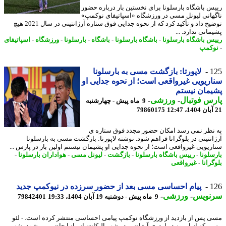
س باشگاه بارسلونا برای نخستین بار درباره حضور
هانی لیونل مسی در ورزشگاه «اسپاتیفای نوکمپ»
توضیح داد و تأکید کرد که از نحوه جدایی فوق ستاره آرژانتینی در سال 2021 هیچ
انی ندارد. ...
س باشگاه بارسلونا
-
باشگاه بارسلونا
-
باشگاه
-
بارسلونا
-
ورزشگاه
-
اسپاتیفای
کمپ
1
لاپورتا: بازگشت مسی به بارسلونا
ریویی غیرواقعی است؛ از نحوه جدایی او
مان نیستم
س فوتبال
-
ورزشی
-
9 ماه پیش - چهارشنبه
79860175
نظر نمی رسد امکان حضور مجدد فوق ستاره ی
انتینی در بلوگرانا فراهم شود. نوشته لاپورتا: بازگشت مسی به بارسلونا
ریویی غیرواقعی است؛ از نحوه جدایی او پشیمان نیستم اولین بار در پارس ...
سلونا
-
رییس باشگاه بارسلونا
-
بازگشت
-
لیونل مسی
-
هواداران بارسلونا
-
رانا
-
غیرواقعی
1
پیام احساسی مسی بعد از حضور سرزده در نیوکمپ جدید
نویس
-
ورزشی
-
9 ماه پیش - دوشنبه 19 آبان 1404، 19:33
79842401
 پس از بازدید از ورزشگاه نوکمپ پیامی احساسی منتشر کرده است. - لئو
 که از امروز در اردوی آرژانتین در شهر الیکانته اسپانیا حاضر می شود، شب