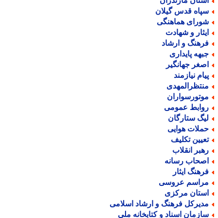
ستان مازندران
پاه قدس گیلان
ورای هماهنگی
یثار و شهادت
رهنگ و ارشاد
بهه پایداری
صغر جهانگیر
یام نیازمند
نتظرالمهدی
وتورسواران
وابط عمومی
یگ ستارگان
ملات هوایی
عیین تکلیف
هبر انقلاب
صحاب رسانه
رهنگ ایثار
راسم عروسی
ستان مرکزی
دیرکل فرهنگ و ارشاد اسلامی
ازمان اسناد و کتابخانه ملی