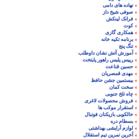
هاده های دامی
وفی شیخ داز
رانک لینکش
وت
مکاری گازی
رنامه تکیه خانه
نگ پنج
موزش آتش نشان داوطلب
ییس پلیس راهور پایتخت
سین قناعت
هدی قمصریان
یستمین جشن حافظ
خت کمان
اه تلخ جنوبی
روش محصولات لاغری
ستقرار موکب ها
الکوبی بازیکنان فوتبال
سطام دره
وازم آرایشی بهداشتی
خرین تمرین تیم استقلال