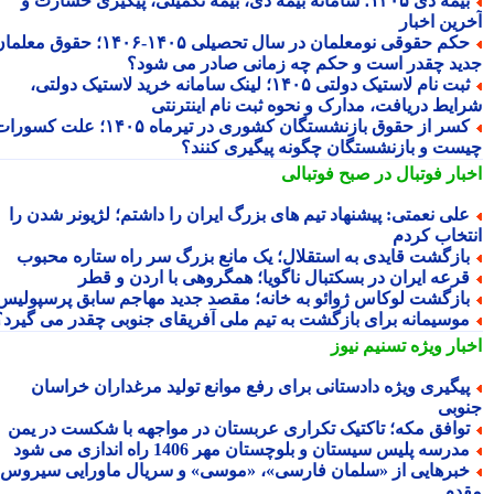
بیمه دی ۱۴۰۵؛ سامانه بیمه دی، بیمه تکمیلی، پیگیری خسارت و
رین اخبار
حکم حقوقی نومعلمان در سال تحصیلی ۱۴۰۵-۱۴۰۶؛ حقوق معلمان
ید چقدر است و حکم چه زمانی صادر می شود؟
ثبت نام لاستیک دولتی ۱۴۰۵؛ لینک سامانه خرید لاستیک دولتی،
ایط دریافت، مدارک و نحوه ثبت نام اینترنتی
کسر از حقوق بازنشستگان کشوری در تیرماه ۱۴۰۵؛ علت کسورات
ست و بازنشستگان چگونه پیگیری کنند؟
بار فوتبال در صبح فوتبالی
لی نعمتی: پیشنهاد تیم های بزرگ ایران را داشتم؛ لژیونر شدن را
تخاب کردم
ازگشت قایدی به استقلال؛ یک مانع بزرگ سر راه ستاره محبوب
رعه ایران در بسکتبال ناگویا؛ همگروهی با اردن و قطر
ازگشت لوکاس ژوائو به خانه؛ مقصد جدید مهاجم سابق پرسپولیس
وسیمانه برای بازگشت به تیم ملی آفریقای جنوبی چقدر می گیرد؟
بار ویژه
تسنیم نیوز
یگیری ویژه دادستانی برای رفع موانع تولید مرغداران خراسان
وبی
وافق مکه؛ تاکتیک تکراری عربستان در مواجهه با شکست در یمن
درسه پلیس سیستان و بلوچستان مهر 1406 راه اندازی می شود
برهایی از «سلمان فارسی»، «موسی» و سریال ماورایی سیروس
دم