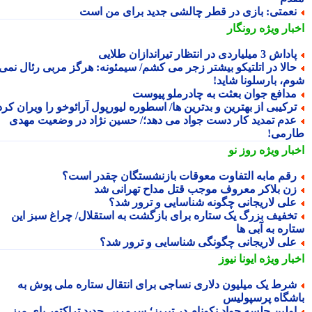
عمتی: بازی در قطر چالشی جدید برای من است
بار ویژه
رونگار
داش 3 میلیاردی در انتظار تیراندازان طلایی
الا در اتلتیکو بیشتر زجر می کشم/ سیمئونه: هرگز مربی رئال نمی
م، بارسلونا شاید!
دافع جوان بعثت به چادرملو پیوست
رکیبی از بهترین و بدترین ها/ اسطوره لیورپول آرائوخو را ویران کرد!
دم تمدید کار دست جواد می دهد؛/ حسین نژاد در وضعیت مهدی
رمی!
بار ویژه
روز نو
قم مابه التفاوت معوقات بازنشستگان چقدر است؟
ن بلاکر معروف موجب قتل مداح تهرانی شد
لی لاریجانی چگونه شناسایی و ترور شد؟
خفیف بزرگ یک ستاره برای بازگشت به استقلال/ چراغ سبز این
اره به آبی ها
لی لاریجانی چگونگی شناسایی و ترور شد؟
بار ویژه
ایونا نیوز
رط یک میلیون دلاری نساجی برای انتقال ستاره ملی پوش به
شگاه پرسپولیس
ولین جلسه جواد نکونام در تبریز؛ سرمربی جدید تراکتور پای میز