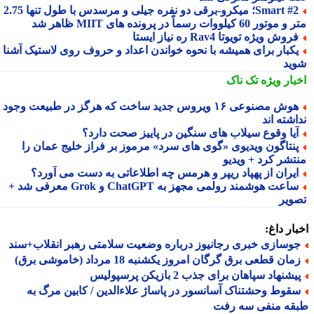
Smart #2؛ میکرو-برقی دو نفره جیلی و مرسدس با طول تنها 2.75
ور 60 کیلووات رسماً در پرونده های MIIT ظاهر شد
روش ویژه تویوتا Rav4 ره نیاز ایستا
کبار برای همیشه با نحوه خواندن اعداد و حروف روی لاستیک آشنا
ید
بار ویژه
تک ناک
هوش مصنوعی ۱۶ ویروس جدید ساخت که هرگز در طبیعت وجود
شته اند
یا وقوع سیلاب های سنگین در پاییز صحت دارد؟
نتاگون ویدیوی «گوی های سرد» مرموز بر فراز خلیج عمان را
تشر کرد + ویدیو
یران از پهپاد ریپر و هرمس چه اطلاعاتی به دست می آورد؟
ساعت هوشمند رولمی مجهز به ChatGPT و Grok معرفی شد +
ویر
ار داغ:
وسازی خبری رجانیوز درباره وضعیت سلامتی رهبر انقلاب+سند
ان قطعی برق گرگان امروز یکشنبه 18 مرداد (خاموشی برق)
شنهاد سپاهان برای جذب 2 بازیکن پرسپولیس
قوط وحشتناک آسانسور در پاساژ علاءالدین / کابین مرگ به
قه منفی سه رفت