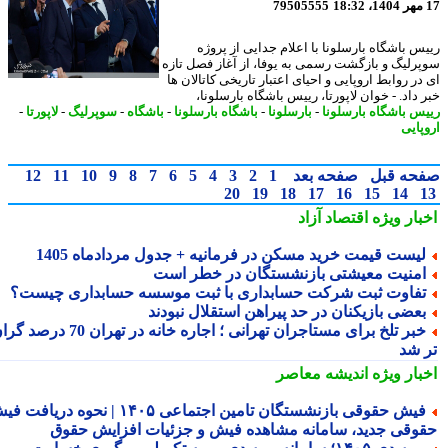
79505555
س باشگاه بارسلونا با اعلام جدایی از پروژه
رلیگ و بازگشت رسمی به یوفا، از آغاز فصل تازه
ر روابط اروپایی و احیای اعتبار تاریخی کاتالان ها
داد. - خوان لاپورتا، رییس باشگاه بارسلونا،
س باشگاه بارسلونا
-
بارسلونا
-
باشگاه بارسلونا
-
باشگاه
-
سوپرلیگ
-
لاپورتا
-
پایی
حه قبل
صفحه بعد
1
2
3
4
5
6
7
8
9
10
11
12
20
19
18
17
16
15
14
بار ویژه
اقتصاد آزاد
یست قیمت خرید مسکن در فرمانیه + جدول مردادماه 1405
منیت معیشتی بازنشستگان در خطر است
فاوت ثبت شرکت حسابداری با ثبت موسسه حسابداری چیست؟
عضی بازیکنان در حد پیراهن استقلال نبودند
خبر تلخ برای مستاجران تهرانی ؛ اجاره خانه در تهران 70 درصد گران
 شد
بار ویژه
اندیشه معاصر
فیش حقوقی بازنشستگان تامین اجتماعی ۱۴۰۵ | نحوه دریافت فیش
وقی جدید، سامانه مشاهده فیش و جزئیات افزایش حقوق