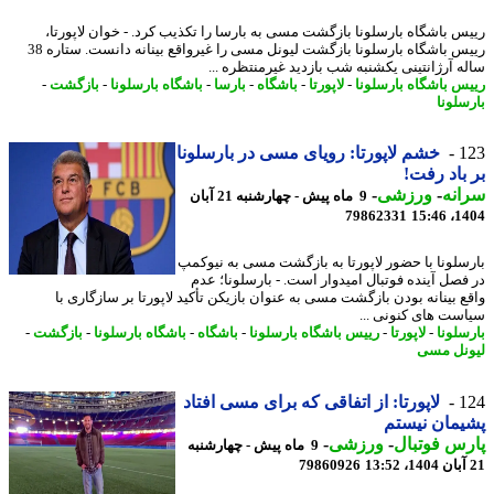
س باشگاه بارسلونا بازگشت مسی به بارسا را تکذیب کرد. - خوان لاپورتا،
رییس باشگاه بارسلونا بازگشت لیونل مسی را غیرواقع بینانه دانست. ستاره 38
ه آرژانتینی یکشنبه شب بازدید غیرمنتظره ...
س باشگاه بارسلونا
-
لاپورتا
-
باشگاه
-
بارسا
-
باشگاه بارسلونا
-
بازگشت
-
سلونا
1
خشم لاپورتا: رویای مسی در بارسلونا
باد رفت!
نه
-
ورزشی
-
9 ماه پیش - چهارشنبه 21 آبان
79862331
1404
سلونا با حضور لاپورتا به بازگشت مسی به نیوکمپ
فصل آینده فوتبال امیدوار است. - بارسلونا؛ عدم
ع بینانه بودن بازگشت مسی به عنوان بازیکن تأکید لاپورتا بر سازگاری با
ست های کنونی ...
سلونا
-
لاپورتا
-
رییس باشگاه بارسلونا
-
باشگاه
-
باشگاه بارسلونا
-
بازگشت
-
نل مسی
1
لاپورتا: از اتفاقی که برای مسی افتاد
مان نیستم
س فوتبال
-
ورزشی
-
9 ماه پیش - چهارشنبه
79860926