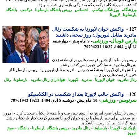
ته به ورزشگاه نوکمپ که به تازگی بازسازی شده سر زد.
شگاه
-
ورزشگاه نوکمپ
-
احساس
-
رییس باشگاه بارسلونا
-
نوکمپ
-
باشگاه
سلونا
-
لاپورتا
1
واکنش خوان لاپورتا به شکست رئال
رید مقابل لیورپول: روز سختی داشتید
س فوتبال
-
ورزشی
-
9 ماه پیش - چهارشنبه
79794231
س بارسلونا از چنین فرصت هایی برای طعنه زدن
رئال مادرید به سادگی عبور نمی کند. نوشته
نش خوان لاپورتا به شکست رئال مادرید مقابل لیورپول: - رییس بارسلونا از
ن فرصت هایی برای ...
ل مادرید
-
خوان لاپورتا
-
مادرید
-
لاپورتا
-
هواداران رئال مادرید
-
بارسلونا
-
رئال
1
واکنش جالب لاپورتا بعد از شکست در الکلاسیکو
نویس
-
ورزشی
-
10 ماه پیش - دوشنبه 5 آبان 1404، 19:13
79701943
س بارسلونا صبح امروز به اردوی تیم رفت و با همه بازیکنان صحبت کرد. - ​امروز
 سختی برای تیم بارسلونا بود و خوان لاپورتا تصمیم گرفت کنار بازیکنان باشد.
 گزارش مارکا، رییس باشگاه ...
یکنان
-
لاپورتا
-
بارسلونا
-
رئال مادرید
-
رییس باشگاه بارسلونا
-
باشگاه
-
صبح
وز