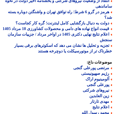
نتقاد از وضعیت نیروهای شرکتی و بخشنامه اخیر دولت در نحوه
ماندهی
هرمز در گرو 6 شرط؛ راه توافق تهران و واشنگتن دوباره بسته
؟
ولت به دنبال بازگشایی کامل اینترنت؛ گره کار کجاست؟
یمت انواع نهاده های دامی و محصولات کشاورزی 18 مرداد 1405
اعلام نتایج نهایی دکتری 1405 در اواخر مرداد / جزییات سازمان
جش
جزیه و تحلیل ها نشان می دهد که اسکوترهای برقی بسیار
ناک تر از موتورسیکلت یا دوچرخه هستند
ضوعات داغ:
رتضی پورعلی گنجی
ژیم صهیونیستی
لومینیوم اراک
ورعلی گنجی
یروهای شرکتی
ین العابدین
هدی تارتار
علام نتایج
حمد رسول الله