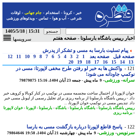
-
-
-
-
خبر
کرونا
استخدام
جام جهانی
اوقات
-
-
-
شرعی
آب و هوا
تماس
ویدئوهای ورزشی
15:31 | 1405/5/18
ار رییس باشگاه بارسلونا - صفحه هفتم
سرویسها
پیام تسلیت بارسا به مسی و تشکر از پدرش
حه قبل
صفحه بعد
1
2
3
4
5
6
7
8
9
10
11
12
20
19
18
17
16
15
14
1
واکنش ها به خبر لو رفتن طرح مخفی لاپورتا: مسی در
مپ جاودانه می شود!
نه
-
ورزشی
-
9 ماه پیش - جمعه 23 آبان 1404، 15:16
79879875
ن لاپورتا از احتمال ساخت مجسمه مسی در نوکمپ در کنار کوبالا و کرویف خبر
. - رییس باشگاه بارسلونا از برنامه ریزی برای تجلیل رسمی از لیونل مسی خبر
. تندیس مسی در نوکمپ خوان لاپورتا، ...
س باشگاه بارسلونا
-
باشگاه بارسلونا
-
باشگاه
-
بارسلونا
-
لاپورتا
-
خوان لاپورتا
نامه ریزی
1
پاسخ قاطع لاپورتا درباره بازگشت مسی به بارسا
نویس
-
ورزشی
-
9 ماه پیش - چهارشنبه 21 آبان 1404، 19:58
79864646