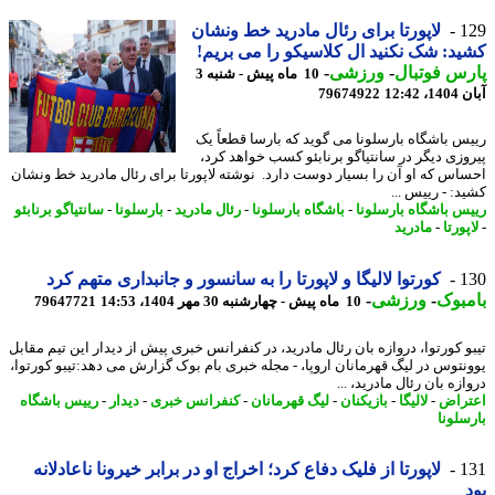
1
لاپورتا برای رئال مادرید خط ونشان
د: شک نکنید ال کلاسیکو را می بریم!
س فوتبال
-
ورزشی
-
10 ماه پیش - شنبه 3
12:42
79674922
س باشگاه بارسلونا می گوید که بارسا قطعاً یک
وزی دیگر در سانتیاگو برنابئو کسب خواهد کرد،
اس که او آن را بسیار دوست دارد. نوشته لاپورتا برای رئال مادرید خط ونشان
د: - رییس ...
س باشگاه بارسلونا
-
باشگاه بارسلونا
-
رئال مادرید
-
بارسلونا
-
سانتیاگو برنابئو
پورتا
-
مادرید
1
کورتوا لالیگا و لاپورتا را به سانسور و جانبداری متهم کرد
بوک
-
ورزشی
-
10 ماه پیش - چهارشنبه 30 مهر 1404، 14:53
79647721
و کورتوا، دروازه بان رئال مادرید، در کنفرانس خبری پیش از دیدار این تیم مقابل
نتوس در لیگ قهرمانان اروپا، - مجله خبری بام بوک گزارش می دهد:تیبو کورتوا،
زه بان رئال مادرید، ...
راض
-
لالیگا
-
بازیکنان
-
لیگ قهرمانان
-
کنفرانس خبری
-
دیدار
-
رییس باشگاه
سلونا
1
لاپورتا از فلیک دفاع کرد؛ اخراج او در برابر خیرونا ناعادلانه