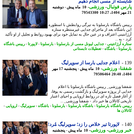
سته از مسی انجام دهیم
س فوتبال
-
ورزشی
-
10 ماه پیش - دوشنبه
79543300
س باشگاه بارسلونا به تیرگی روابطش با اسطوره
 باشگاه بعد از ماجرای جدایی غیرمنتظره ستاره
انتینی اعتراف و در عین حال به تمایل خود برای بهبود روابط و تجلیل از او تأکید
 - به ...
ره آرژانتینی
-
جدایی لیونل مسی از بارسلونا
-
بارسلونا
-
لاپورتا
-
رییس باشگاه
سلونا
-
باشگاه
-
تعطیلات تابستانی
1
اعلام جدایی بارسا از سوپرلیگ
نا
-
ورزشی
-
10 ماه پیش - پنجشنبه 17 مهر
79506464
1404
نا ورزشی_ رییس باشگاه بارسلونا با اعلام
یی از پروژه سوپرلیگ و بازگشت رسمی به یوفا،
آغاز فصل تازه ای در روابط اروپایی و احیای اعتبار
خی کاتالان ها خبر داد. - شفقنا ورزشی_ ...
س باشگاه بارسلونا
-
باشگاه بارسلونا
-
بارسلونا
-
باشگاه
-
سوپرلیگ
-
اروپایی
-
لان ها
1
لاپورتا تیر خلاص را زد؛ سوپرلیگ مُرد!
ر ورزشی
-
ورزشی
-
10 ماه پیش - پنجشنبه