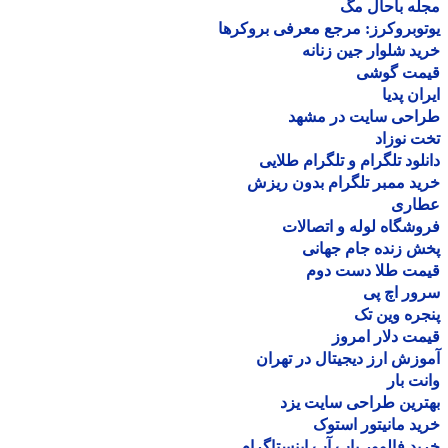
ه باحال مگ
وبروکرز: مرجع معرفی بروکرها
د شلوار جین زنانه
مت گوشی
ان پدیا
احی سایت در مشهد
 نوزاد
لود تلگرام و تلگرام طلایی
د ممبر تلگرام بدون ریزش
اری
شگاه لوله و اتصالات
 زنده جام جهانی
مت طلا دست دوم
ر اچ پی
ره وین تک
ت دلار امروز
زش ارز دیجیتال در تهران
ت بار
رین طراحی سایت یزد
د مانیتور استوک
د فالوور پاپ آپ اینستاگرام