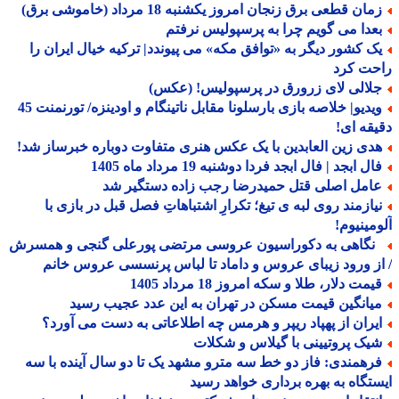
ان قطعی برق زنجان امروز یکشنبه 18 مرداد (خاموشی برق)
عدا می گویم چرا به پرسپولیس نرفتم
ک کشور دیگر به «توافق مکه» می پیوندد| ترکیه خیال ایران را
حت کرد
لالی لای زرورق در پرسپولیس! (عکس)
ویدیو| خلاصه بازی بارسلونا مقابل ناتینگام و اودینزه/ تورنمنت 45
قه ای!
دی زین العابدین با یک عکس هنری متفاوت دوباره خبرساز شد!
ل ابجد | فال ابجد فردا دوشنبه 19 مرداد ماه 1405
امل اصلی قتل حمیدرضا رجب زاده دستگیر شد
یازمند روی لبه ی تیغ؛ تکرارِ اشتباهاتِ فصل قبل در بازی با
مینیوم!
گاهی به دکوراسیون عروسی مرتضی پورعلی گنجی و همسرش
ز ورود زیبای عروس و داماد تا لباس پرنسسی عروس خانم
مت دلار، طلا و سکه امروز 18 مرداد 1405
یانگین قیمت مسکن در تهران به این عدد عجیب رسید
یران از پهپاد ریپر و هرمس چه اطلاعاتی به دست می آورد؟
یک پروتیینی با گیلاس و شکلات
رهمندی: فاز دو خط سه مترو مشهد یک تا دو سال آینده با سه
تگاه به بهره برداری خواهد رسید