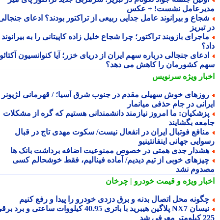
یرعامل نشست! + عکس
جاع و بیرانوند عامل جدایی ربیعی از تراکتور بودند؟ ادعای جنجالی
تبریز
اجرای بازوبند تراکتور؛ چرا شجاع خلیل زاده کاپیتانی را به بیرانوند
د؟
دعای جنجالی درباره سهم ایران از دریای خزر؛ آیا کنوانسیون آکتائو
م کشورمان را کاهش می دهد؟
بار ویژه
سرنویس
وزهای خوش سهیلی مقدم در جنوب شرق آسیا؛ / قهرمانی لژیونر
رانی در جام حذفی میانمار
زشکیان: ما امروز نیازمند دانشمندانی هستیم که گره از مشکلات
معه بگشایند
نافع فوتبال ایران در انفعال نیست/ سکوت مهدی تاج در قبال
ایی جهانی اینفانتینیو
شدار جدی همتی در خصوص ممنوعیت اضافه برداشت بانک ها
یزهای خوبی از تیم دیدیم/ آماده فینالیم، فقط خوشحالم کسی
دوم نشد
بار ویژه
و قیمت خودرو | چرخان
گونه محل اتصال بدنه و برق دزدی خودرو را پیدا و رفع کنیم
نیسان NX7 پلاگین هیبرید با باتری 40.95 کیلووات ساعتی و برد برقی
 معرفی شد