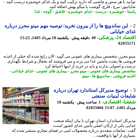
نید با هر سس و چاشنی که دارید ترکیب کنید و یک غذای خوشمزه درست کنید. -
انیوز- مرغ ، قارچ، گوشت یا میگو بهش اضافه کنید.
تا
-
خوشمزه
-
درست
-
غذای خوشمزه
-
قاشق
-
گوجه
-
غذا
این ساندویچ ها را از بیرون نخرید/ توصیه مهم مینو محرز درباره
ی خیابانی
اد 24
-
پزشکی
-
49 دقیقه پیش - یکشنبه 18 مرداد 1405، 15:22
82055
و محرز، متخصص بیماری های عفونی می گوید: الان رایج شده که خیلی از اغذیه
شی ها پشت ماشین غذا می پزند و می فروشند که یخچال و شرایط نگهداری
ت و اصولی ندارند و باید در خرید از اینها احتیاط کرد.
صص بیماری های عفونی
-
مینو محرز
-
بیماری های عفونی
-
غذای خیابانی
-
یه فروشی
-
ساندویچ ها
-
مینو
توضیح مدیرکل استاندارد تهران درباره
عات لبنیات صنعتی
نا
-
اقتصادی
-
1 ساعت پیش - یکشنبه 18
1، 15:07
82055066
رکل استاندارد استان تهران با بیان اینکه صنعت
یی یکی از ارکان اصلی تأمین غذای کشور است،
: شایعات متعددی درباره محصولات لبنی در فضای مجازی منتشر شده که
ری از آنها با واقعیت ...