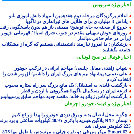
بار ویژه
سرنویس
علام برگزیدگان مرحله دوم هفدهمین المپیاد دانش آموزی نانو
اش 3 میلیاردی برای طلایی های تیراندازی در ناگویا
روج از صحنه به جای توضیح/ ممبینی باز هم بدون پاسخگویی رفت
وزهای خوش سهیلی مقدم در جنوب شرق آسیا؛ / قهرمانی لژیونر
رانی در جام حذفی میانمار
زشکیان: ما امروز نیازمند دانشمندانی هستیم که گره از مشکلات
معه بگشایند
بار فوتبال در صبح فوتبالی
هاب زاهدی مقابل چلسی؛ مهاجم ایرانی در ترکیب جوهور
لی نعمتی: پیشنهاد تیم های بزرگ ایران را داشتم؛ لژیونر شدن را
تخاب کردم
ازگشت قایدی به استقلال؛ یک مانع بزرگ سر راه ستاره محبوب
رعه ایران در بسکتبال ناگویا؛ همگروهی با اردن و قطر
ازگشت لوکاس ژوائو به خانه؛ مقصد جدید مهاجم سابق پرسپولیس
بار ویژه
و قیمت خودرو | چرخان
گونه محل اتصال بدنه و برق دزدی خودرو را پیدا و رفع کنیم
نیسان NX7 پلاگین هیبرید با باتری 40.95 کیلووات ساعتی و برد برقی
 معرفی شد
Smart #2؛ میکرو-برقی دو نفره جیلی و مرسدس با طول تنها 2.75