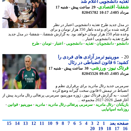
یه دانشجویی اعلام شد
نا
-
اقتصادی
-
29 ساعت پیش - شنبه 17
1، 10:17
82045782
مدل جدید طرح تغذیه دانشجویی اعتبار در نظر
گرفته شده برای وعده ناهار 350 هزار تومان و برای
وعده شام 250 هزار تومان خواهد بود. به گزارش شفقنا، - شفقنا- در مدل جدید
 تغذیه دانشجویی اعتبار ...
شجو
-
دانشجویان
-
تغذیه
-
دانشجویی
-
اعتبار
-
تومان
-
طرح
مورینیو ترمز آزادی های فردی را
ون انضباطی در رئال
اک نیوز
-
ورزشی
-
30 ساعت پیش - شنبه 17
1، 09:45
82045526
ربی جدید رئال مادرید برای برقراری نظم و
انضباط در تیمش 6 قانون سخت گیرانه وضع کرده
. - به گزارش فرتاک نیوز ، ژوزه مورینیو، سرمربی پرتغالی رئال مادرید پیش از
2026-2027 مجموعه ...
یکنان
-
رئال مادرید
-
سرمربی پرتغالی رئال مادرید
-
مادرید
-
مورینیو
-
قوانین
-
نامه اسپانیایی
حه بعد
1
2
3
4
5
6
7
8
9
10
11
12
13
14
15
20
19
18
17