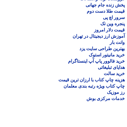
 زنده جام جهانی
مت طلا دست دوم
ر اچ پی
ره وین تک
ت دلار امروز
زش ارز دیجیتال در تهران
ت بار
رین طراحی سایت یزد
د مانیتور استوک
د فالوور پاپ آپ اینستاگرام
یای تبلیغاتی
ید سالت
نه چاپ کتاب با ارزان ترین قیمت
 کتاب ویژه رتبه بندی معلمان
موزیک
مات مرکزی بوش