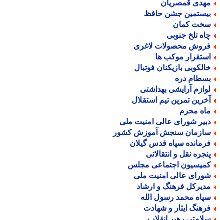
هدی قمصریان
یستمین جشن حافظ
خت کمان
اه تلخ جنوبی
روش محصولات لاغری
ستقرار موکب ها
الکوبی بازیکنان فوتبال
سطام دره
وازم آرایشی بهداشتی
خرین تمرین تیم استقلال
اه محرم
بیر شورای عالی امنیت ملی
ازمان سنجش آموزش کشور
رمانده سپاه قدس گیلان
نجره نقل و انتقالاتی
میسیون اجتماعی مجلس
ورای عالی امنیت ملی
دیرکل فرهنگ و ارشاد
پاه محمد رسول الله
رهنگ ایثار و شهادت
لامتی رهبر انقلاب