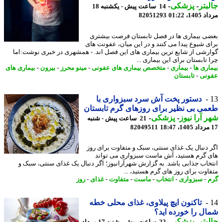
بتر
-
پزشکی
-
14 ساعت پیش - یکشنبه 18
1، 01:22
82051293
ی بیماری ها در فصل تابستان فرصت بیشتری
ی شیوع پیدا می کنند و در این میان، عفونت های
رشی از شایع ترین بیماری های این فصل اند. - همشهری در خبری نوشت:اما
تابستان برای این بیماری ...
اری ها
-
بیماری
-
متخصص بیماری های عفونی
-
مینو محرز
-
بیرون
-
بیماری های
نی
-
تابستان
دستور پخت آش سرد سبزواری با
ی بی نظیر برای روزهای گرم تابستان
 آرا نیوز
-
پزشکی
-
21 ساعت پیش - شنبه
82049511
 دنبال یک غذای سنتی، سبک و متفاوت برای روز
 گرم هستید، آش ماست سبزواری می تواند
خاب جذابی باشد. به گزارش شهرآرانیوز؛ اگر دنبال یک غذای سنتی، سبک و
اوت برای روز های گرم هستید، ...
-
سبزواری
-
انتخاب
-
ماست
-
متفاوت
-
غذای
-
روز
تاکنون ایچ پیلاوی، غذای محلی خطه
ل را خورده اید؟
بتر
-
پزشکی
-
22 ساعت پیش - شنبه 17 مرداد