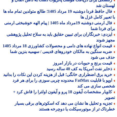
ستان شد
فال حافظ فردا دوشنبه 19 مرداد 1405؛ طالع متولدین تمام ماه ها
تعبیر کامل غزل ها
فال ارمنی دوشنبه 19مرداد ماه 1405 | پیام الهه خوشبختی ارمنی
ی فردا شما
یزدی: خبرنگاران برای تبیین حقایق باید به سلاح تحلیل پژوهشی
هز شوند
یمت انواع نهاده های دامی و محصولات کشاورزی 18 مرداد 1405
ربه سنگین به مالکان خودروهای قدیمی / سهمیه بنزین شما
ف می شود
یمت برنج و حبوبات در بازار امروز
ایر نفت آمریکا به کف 40 ساله رسید
رید برق اضطراری خانگی؛ قبل از هزینه کردن این نکات را بدانید
اوپو با قابلیت FatMax محدوده چربی سوزی را برای هر فرد
صی سازی می کند
کاویار مشخصات آیفون 18 پرو و آیفون اولترا را فاش کرد +
یر
جزیه و تحلیل ها نشان می دهد که اسکوترهای برقی بسیار
ناک تر از موتورسیکلت یا دوچرخه هستند