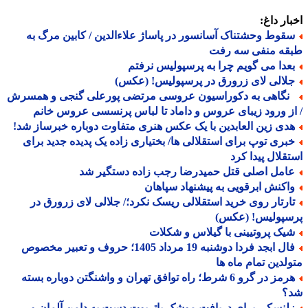
ار داغ:
قوط وحشتناک آسانسور در پاساژ علاءالدین / کابین مرگ به
قه منفی سه رفت
عدا می گویم چرا به پرسپولیس نرفتم
لالی لای زرورق در پرسپولیس! (عکس)
گاهی به دکوراسیون عروسی مرتضی پورعلی گنجی و همسرش
ز ورود زیبای عروس و داماد تا لباس پرنسسی عروس خانم
دی زین العابدین با یک عکس هنری متفاوت دوباره خبرساز شد!
بری توپ برای استقلالی ها/ بختیاری زاده یک پدیده جدید برای
قلال پیدا کرد
امل اصلی قتل حمیدرضا رجب زاده دستگیر شد
اکنش ابرقویی به پیشنهاد سپاهان
ارتار روی خرید استقلالی ریسک نکرد؛/ جلالی لای زرورق در
سپولیس! (عکس)
یک پروتیینی با گیلاس و شکلات
فال ابجد فردا دوشنبه 19 مرداد 1405؛ حروف و تعبیر مخصوص
لدین تمام ماه ها
هرمز در گرو 6 شرط؛ راه توافق تهران و واشنگتن دوباره بسته
؟
لنسکی برای دریافت موشک پاتریوت دست به دامن آلمان و