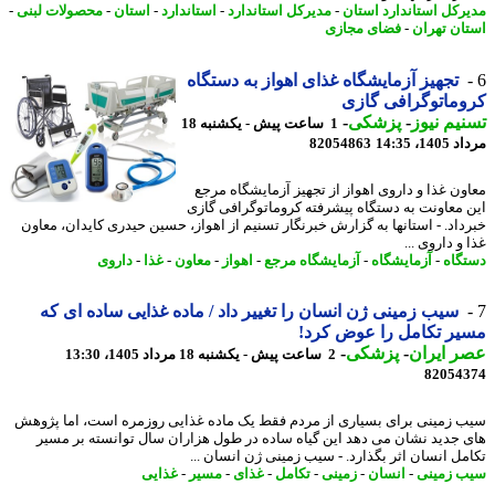
رکل استاندارد استان
-
مدیرکل استاندارد
-
استاندارد
-
استان
-
محصولات لبنی
-
ان تهران
-
فضای مجازی
تجهیز آزمایشگاه غذای اهواز به دستگاه
ماتوگرافی گازی
یم نیوز
-
پزشکی
-
1 ساعت پیش - یکشنبه 18
1، 14:35
82054863
ون غذا و داروی اهواز از تجهیز آزمایشگاه مرجع
 معاونت به دستگاه پیشرفته کروماتوگرافی گازی
داد. - استانها به گزارش خبرنگار تسنیم از اهواز، حسین حیدری کایدان، معاون
و داروی ...
گاه
-
آزمایشگاه
-
آزمایشگاه مرجع
-
اهواز
-
معاون
-
غذا
-
داروی
سیب زمینی ژن انسان را تغییر داد / ماده غذایی ساده ای که
ر تکامل را عوض کرد!
 ایران
-
پزشکی
-
2 ساعت پیش - یکشنبه 18 مرداد 1405، 13:30
82054
 زمینی برای بسیاری از مردم فقط یک ماده غذایی روزمره است، اما پژوهش
 جدید نشان می دهد این گیاه ساده در طول هزاران سال توانسته بر مسیر
مل انسان اثر بگذارد. - سیب زمینی ژن انسان ...
 زمینی
-
انسان
-
زمینی
-
تکامل
-
غذای
-
مسیر
-
غذایی