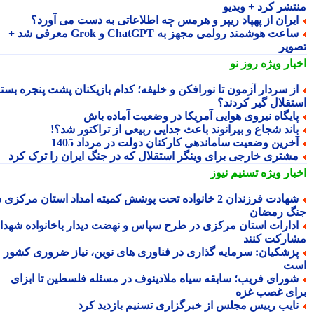
تشر کرد + ویدیو
یران از پهپاد ریپر و هرمس چه اطلاعاتی به دست می آورد؟
ساعت هوشمند رولمی مجهز به ChatGPT و Grok معرفی شد +
ویر
بار ویژه
روز نو
ز سردار آزمون تا نورافکن و خلیفه؛ کدام بازیکنان پشت پنجره بسته
تقلال گیر کردند؟
ایگاه نیروی هوایی آمریکا در وضعیت آماده باش
اند شجاع و بیرانوند باعث جدایی ربیعی از تراکتور شد؟!
خرین وضعیت ساماندهی کارکنان دولت در مرداد 1405
شتری خارجی برای وینگر استقلال که در جنگ ایران را ترک کرد
بار ویژه
تسنیم نیوز
شهادت فرزندان 2 خانواده تحت پوشش کمیته امداد استان مرکزی در
گ رمضان
دارات استان مرکزی در طرح سپاس و نهضت دیدار باخانواده شهدا
ارکت کنند
زشکیان: سرمایه گذاری در فناوری های نوین، نیاز ضروری کشور
ت
ورای فریب؛ سابقه سیاه ملادینوف در مسئله فلسطین تا ابزای
ای غصب غزه
ایب رییس مجلس از خبرگزاری تسنیم بازدید کرد