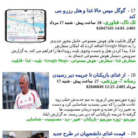
گوگل مپس حالا غذا و هتل رزرو می
ناک
-
فناوری
-
26 ساعت پیش - شنبه 17 مرداد
82047545
1405
ل قابلیت های هوش مصنوعی عامل محور جدیدی
را به Google Maps اضافه کرده که امکان سفارش
، پیدا کردن هتل و جست وجوی بلیت رویدادها را فراهم می کند. به گزارش
یس دستیار هوش مصنوعی جمنای به ...
رش غذا
-
سفارش
-
هوش مصنوعی
-
Google Maps
-
بلیت
-
غذا
-
قابلیت
از غذای بازیکنان تا جریمه دیر رسیدن
نه 7
-
ورزشی
-
27 ساعت پیش - شنبه 17
1، 12:25
82046849
ه مورینیو پس از ورود به تیم جدیدش خیلی زود
ت هایی را که نمی پسندید شناسایی کرد و دست
تغییر زد؛ از تغذیه و نحوه درمان مصدومیت ها
ته تا جریمه بازیکنانی که دیر می رسند. به گزارش ایلنا،
ینیو
-
ژوزه مورینیو
-
بازیکنان
-
تغییر
-
دید
-
مصدومیت
-
شناسایی
قیمت غذای دانشجویان در طرح جدید