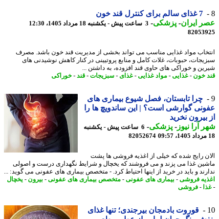
7 غذای سالم برای کنترل قند خون
 ایران
-
پزشکی
-
3 ساعت پیش - یکشنبه 18 مرداد 1405، 12:30
82053
خاب مواد غذایی مناسب می تواند بخشی از مدیریت قند خون باشد. مصرف
یجات، حبوبات، غلات کامل و منابع پروتیینی در کنار کاهش نوشیدنی های
ین و خوراکی های حاوی قند افزوده، به داشتن ...
 خون
-
غذایی
-
مواد غذایی
-
غذای
-
سبزیجات
-
قند
-
خوراکی
چرا تابستان، فصل شیوع بیماری های
نی گوارشی است؟ | این ساندویچ ها را
بیرون نخرید
 آرا نیوز
-
پزشکی
-
6 ساعت پیش - یکشنبه
82052674
ن رایج شده که خیلی از اغذیه فروشی ها پشت
ین غذا می پزند و می فروشند که یخچال و شرایط نگهداری درست و اصولی
رند و باید در خرید از اینها احتیاط کرد. - متخصص بیماری های عفونی می گوید: ...
یه فروشی
-
بیماری های عفونی
-
متخصص بیماری های عفونی
-
بیرون
-
یخچال
ا
-
فروشی
قوروت بادمجان بیرجندی؛ تنها غذای