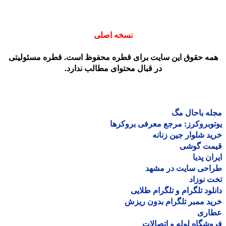
نسخه اصلی
مه حقوق این سایت برای قطره محفوظ است. قطره مسئولیتی
در قبال محتوای مطالب ندارد.
ه باحال مگ
وبروکرز: مرجع معرفی بروکرها
د شلوار جین زنانه
مت گوشی
ان پدیا
احی سایت در مشهد
 نوزاد
لود تلگرام و تلگرام طلایی
د ممبر تلگرام بدون ریزش
اری
شگاه لوله و اتصالات