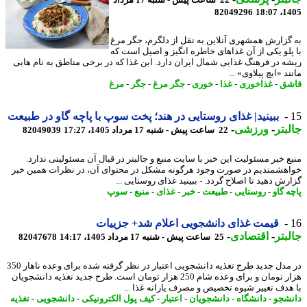
82049296
1405
گزارش همشهری آنلاین به نقل از دلگرم، جگر مرغ
پلو یکی از آن غذاهای خاطره انگیز و اصیل است که
ه در فرهنگ غذایی شمال ایران دارد. این غذا که در برخی مناطق به نام هایی
د «ایچ پیلاوی» ...
شق
-
غذاخوری
-
غذا
-
خوری
-
جگر مرغ
-
جگر
-
مرغ
ببینید| غذای روستایی در هند؛ پخت سوپ با پاچه گاو در طبیعت
بتر
-
ورزشی
-
22 ساعت پیش - شنبه 17 مرداد 1405، 17:27
82049039
ع خبر مسئولیت این خبر با سایت منبع و جالبتر در قبال آن مسئولیتی ندارد.
هشمندیم در صورت وجود هرگونه مشکل در محتوای آن، در نظرات همین خبر
ش دهید تا اصلاح گردد. - ببینید غذای روستایی ...
 گاو
-
روستایی
-
طبیعت
-
خبر
-
غذای
-
منبع
-
سوپ
قیمت غذای دانشجویی اعلام شد+ جزییات
بتر
-
اقتصادی
-
25 ساعت پیش - شنبه 17 مرداد 1405، 14:17
82047678
در مدل جدید طرح تغذیه دانشجویی اعتبار در نظر گرفته شده برای وعده ناهار 350
هزار تومان و برای وعده شام 250 هزار تومان است. طرح جدید تغذیه دانشجویان
هدف تغییر شیوه تخصیص و مصرف یارانه غذا ...
شجو
-
دانشگاه
-
دانشجویان
-
اعتبار
-
کیف پول الکترونیکی
-
دانشجویی
-
تغذیه