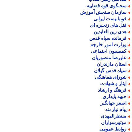
خنگوی قوه قضاییه
ازمان سنجش آموزش
وتبالیست ایرانی
تل های زنجیره ای
دی زین العابدین
رمانده سپاه قدس
زارت امور خارجه
میسیون اجتماعی
لیرضا منصوریان
ستان مازندران
پاه قدس گیلان
ورای هماهنگی
یثار و شهادت
رهنگ و ارشاد
بهه پایداری
صغر جهانگیر
یام نیازمند
نتظرالمهدی
وتورسواران
وابط عمومی