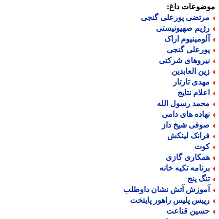
ضوعات داغ:
رتضی پورعلی گنجی
ژیم صهیونیستی
لومینیوم اراک
ورعلی گنجی
یروهای شرکتی
ین العابدین
هدی تارتار
علام نتایج
حمد رسول الله
هاده های دامی
وفی شیخ داز
رانک لینکش
وت
مکاری گازی
رنامه تکیه خانه
نگ پنج
موزش آتش نشان داوطلب
ییس پلیس راهور پایتخت
سین قناعت