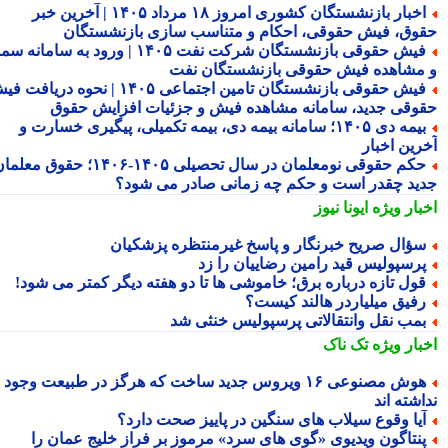
اخبار بازنشستگان کشوری امروز ۱۸ مرداد ۱۴۰۵ | آخرین خبر
وق، فیش حقوقی، احکام و متناسب سازی بازنشستگان
فیش حقوقی بازنشستگان شرکت نفت ۱۴۰۵ | ورود به سامانه سما
مشاهده فیش حقوقی بازنشستگان نفت
فیش حقوقی بازنشستگان تامین اجتماعی ۱۴۰۵ | نحوه دریافت فیش
وقی جدید، سامانه مشاهده فیش و جزئیات افزایش حقوق
بیمه دی ۱۴۰۵؛ سامانه بیمه دی، بیمه تکمیلی، پیگیری خسارت و
رین اخبار
حکم حقوقی نومعلمان در سال تحصیلی ۱۴۰۵-۱۴۰۶؛ حقوق معلمان
ید چقدر است و حکم چه زمانی صادر می شود؟
بار ویژه
ایونا نیوز
ؤال صریح خبرنگار و پاسخ غیرمنتظره پزشکیان
رسپولیس قید رامین رضاییان را زد
ول تازه درباره برق؛ خاموشی ها تا دو هفته دیگر کمتر می شود!
فیق میلیاردر هالند کیست؟
مب نقل وانتقالاتی پرسپولیس خنثی شد
بار ویژه
تک ناک
هوش مصنوعی ۱۶ ویروس جدید ساخت که هرگز در طبیعت وجود
شته اند
یا وقوع سیلاب های سنگین در پاییز صحت دارد؟
نتاگون ویدیوی «گوی های سرد» مرموز بر فراز خلیج عمان را