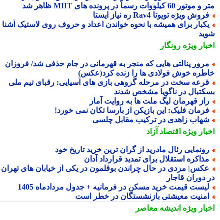
ور 60 کیلووات رسماً در پرونده های MIIT ظاهر شد
روش ویژه تویوتا Rav4 ره نیاز ایستا
کبار برای همیشه با نحوه خواندن اعداد و حروف روی لاستیک آشنا
ید
بار ویژه
رونگار
رور پنالتی هایی که منجر به قهرمانی در جام حذفی شد/ فروزان
طره خوش فولادی ها را زنده کرد(عکس)
رعه سخت در مرحله گروهی بازی های آسیایی: رقبای تیم ملی
کتبال در ناگویا مشخص شدند
از قهرمان لیگ ملت ها به روایت آمار
رمان فلیک: این بازیکن از بارسا تکان نمی خورد!
هاب زاهدی در ترکیب مقابل چلسی
بار ویژه
اقتصاد آزاد
ونمایی رئال مادرید از گران ترین خرید تاریخ خود
ذاکره استقلال برای تمدید قرارداد آدان
کس| مردی در حال چراندن بوقلمون در یکی از خیابان های تهران
 دوران قاجار
یست قیمت خرید مسکن در فرمانیه + جدول مردادماه 1405
منیت معیشتی بازنشستگان در خطر است
بار ویژه
اندیشه معاصر