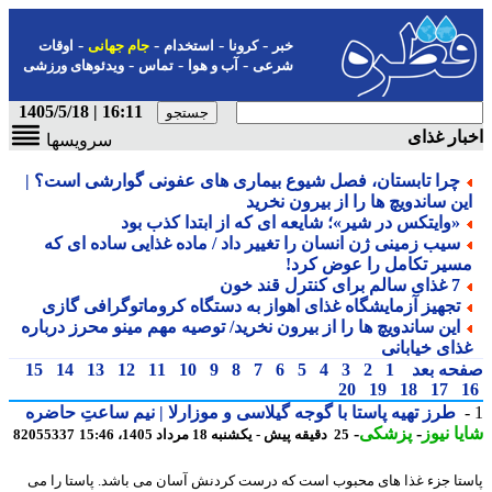
-
-
-
-
خبر
کرونا
استخدام
جام جهانی
اوقات
-
-
-
شرعی
آب و هوا
تماس
ویدئوهای ورزشی
16:11 | 1405/5/18
ار غذای
سرویسها
چرا تابستان، فصل شیوع بیماری های عفونی گوارشی است؟ |
ین ساندویچ ها را از بیرون نخرید
«وایتکس در شیر»؛ شایعه ای که از ابتدا کذب بود
سیب زمینی ژن انسان را تغییر داد / ماده غذایی ساده ای که
سیر تکامل را عوض کرد!
7 غذای سالم برای کنترل قند خون
تجهیز آزمایشگاه غذای اهواز به دستگاه کروماتوگرافی گازی
این ساندویچ ها را از بیرون نخرید/ توصیه مهم مینو محرز درباره
ذای خیابانی
حه بعد
1
2
3
4
5
6
7
8
9
10
11
12
13
14
15
20
19
18
17
طرز تهیه پاستا با گوجه گیلاسی و موزارلا | نیم ساعتِ حاضره
ا نیوز
-
پزشکی
-
25 دقیقه پیش - یکشنبه 18 مرداد 1405، 15:46
82055337
تا جزء غذا های محبوب است که درست کردنش آسان می باشد. پاستا را می