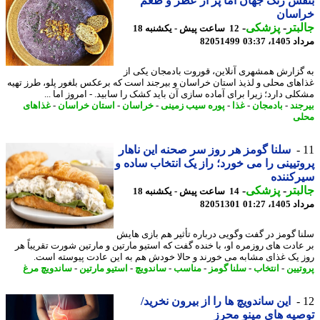
ش رنگ جهان اما پر از عطر و طعم
اسان
بتر
-
پزشکی
-
12 ساعت پیش - یکشنبه 18
1، 03:37
82051499
گزارش همشهری آنلاین، قوروت بادمجان یکی از
های محلی و لذیذ استان خراسان و بیرجند است که برعکس بلغور پلو، طرز تهیه
لی دارد؛ زیرا برای آماده سازی آن باید کشک را سابید. - امروز اما ...
جند
-
بادمجان
-
غذا
-
پوره سیب زمینی
-
خراسان
-
استان خراسان
-
غذاهای
ی
سلنا گومز هر روز سر صحنه این ناهار
تیینی را می خورد؛ راز یک انتخاب ساده و
کننده
بتر
-
پزشکی
-
14 ساعت پیش - یکشنبه 18
1، 01:27
82051301
ا گومز در گفت وگویی درباره تأثیر هم بازی هایش
عادت های روزمره او، با خنده گفت که استیو مارتین و مارتین شورت تقریباً هر
 یک غذای مشابه می خورند و حالا خودش هم به این عادت پیوسته است.
تیین
-
انتخاب
-
سلنا گومز
-
مناسب
-
ساندویچ
-
استیو مارتین
-
ساندویچ مرغ
این ساندویچ ها را از بیرون نخرید/
یه های مینو محرز