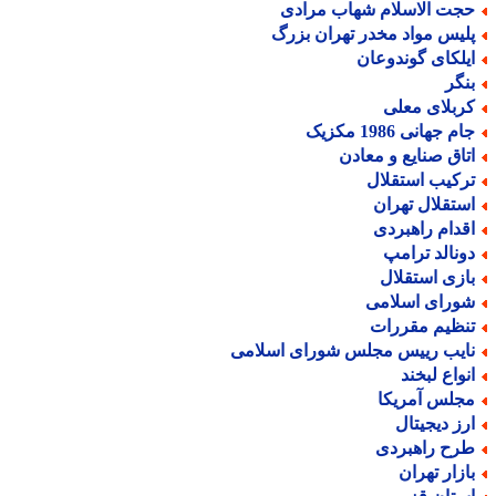
جت الاسلام شهاب مرادی
لیس مواد مخدر تهران بزرگ
یلکای گوندوعان
نگر
ربلای معلی
م جهانی 1986 مکزیک
تاق صنایع و معادن
رکیب استقلال
ستقلال تهران
قدام راهبردی
ونالد ترامپ
ازی استقلال
ورای اسلامی
نظیم مقررات
ایب رییس مجلس شورای اسلامی
نواع لبخند
جلس آمریکا
رز دیجیتال
رح راهبردی
ازار تهران