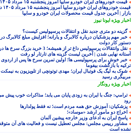
قیمت خودروهای ایران خودرو سایپا امروز پنجشنبه ۱۵ مرداد ۱۴۰۵ |
قیمت خودروهای ایران خودرو سایپا امروز پنجشنبه ۱۵ مرداد ۱۴۰۵ در
زار | آخرین جدول قیمت محصولات ایران خودرو و سایپا
بار ویژه
ایونا نیوز
زینه دو متری جدید نقل و انتقالات پرسپولیس کیست؟
بر مهم پزشکیان درباره کالابرگ و یارانه؛ افزایش مبلغ کالابرگ در
تور کار دولت
نقل وانتقالات پرسپولیس داغ تر از همیشه؛ 3 خرید بزرگ سرخ ها در
تانه نهایی شدن | آخرین لیست گزینه های تارتار لو رفت
بر خوش برای پرسپولیسی ها؛ اولین تمرین سرخ ها پس از اردوی
کیه با بازگشت بیفوما
وک به لیگ یک فوتبال ایران؛ مهدی توتونچی از تلویزیون به نیمکت
بیگری رسید
بار ویژه
رونگار
رامپ: جنگ با ایران به زودی پایان می یابد؛ مذاکرات خوب پیش می
د
زشکیان: آموزش حق همه مردم است؛ نه فقط پولدارها
خراج دو مأمور ارشد «موساد»؛
اسخ ایران به ادعای وزیر خارجه پیشین آلمان
شاور رییس مجلس: مجلس تعطیل نیست و فعالیت های آن متوقف
ده است