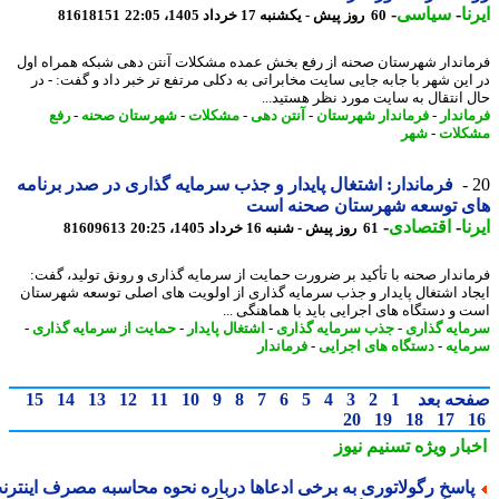
ا
-
سیاسی
-
60 روز پیش - یکشنبه 17 خرداد 1405، 22:05
81618151
اندار شهرستان صحنه از رفع بخش عمده مشکلات آنتن دهی شبکه همراه اول
این شهر با جابه جایی سایت مخابراتی به دکلی مرتفع تر خبر داد و گفت: - در
 اﻧﺘﻘﺎل ﺑﻪ ﺳﺎﯾﺖ ﻣﻮرد ﻧﻈﺮ ﻫﺴﺘﯿﺪ...
اندار
-
فرماندار شهرستان
-
آنتن دهی
-
مشکلات
-
شهرستان صحنه
-
رفع
لات
-
شهر
فرماندار: اشتغال پایدار و جذب سرمایه گذاری در صدر برنامه
ی توسعه شهرستان صحنه است
ا
-
اقتصادی
-
61 روز پیش - شنبه 16 خرداد 1405، 20:25
81609613
اندار صحنه با تأکید بر ضرورت حمایت از سرمایه گذاری و رونق تولید، گفت:
اد اشتغال پایدار و جذب سرمایه گذاری از اولویت های اصلی توسعه شهرستان
 و دستگاه های اجرایی باید با هماهنگی ...
ایه گذاری
-
جذب سرمایه گذاری
-
اشتغال پایدار
-
حمایت از سرمایه گذاری
-
ایه
-
دستگاه های اجرایی
-
فرماندار
حه بعد
1
2
3
4
5
6
7
8
9
10
11
12
13
14
15
20
19
18
17
بار ویژه
تسنیم نیوز
اسخ رگولاتوری به برخی ادعاها درباره نحوه محاسبه مصرف اینترنت