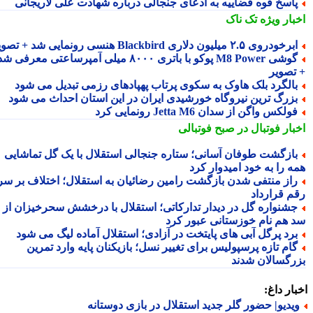
اسخ قوه قضاییه به ادعای جنجالی درباره شهادت علی لاریجانی
بار ویژه
تک ناک
رخودروی ۲.۵ میلیون دلاری Blackbird هنسی رونمایی شد + تصویر
گوشی M8 Power پوکو با باتری ۸۰۰۰ میلی آمپرساعتی معرفی شد
تصویر
الگرد بلک هاوک به سکوی پرتاب پهپادهای رزمی تبدیل می شود
زرگ ترین نیروگاه خورشیدی ایران در این استان احداث می شود
ولکس واگن از سدان Jetta M6 رونمایی کرد
بار فوتبال در صبح فوتبالی
ازگشت طوفان آسانی؛ ستاره جنجالی استقلال با یک گل تماشایی
ه را به خود امیدوار کرد
از منتفی شدن بازگشت رامین رضائیان به استقلال؛ اختلاف بر سر
م قرارداد
شنواره گل در دیدار تدارکاتی؛ استقلال با درخشش سحرخیزان از
 هم نام خوزستانی عبور کرد
رد پرگل آبی های پایتخت در آزادی؛ استقلال آماده لیگ می شود
ام تازه پرسپولیس برای تغییر نسل؛ بازیکنان پایه وارد تمرین
رگسالان شدند
ار داغ:
یدیو| حضور گلر جدید استقلال در بازی دوستانه