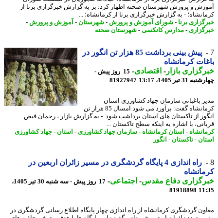
زش و پرورش شهرستان صحنه اظهار کرد: بر به گزارش خبرگزاری برنا از
انشاه؛ - به گزارش خبرگزاری برنا از کرمانشاه؛ ...
گزاری برنا
-
شورای آموزش و پرورش
-
شهرستان
-
آموزش و پرورش
-
گزاری
-
مدارس کانکسی
-
شهرستان صحنه
پیش بینی برداشت 85 هزار تن انگور در
ات کرمانشاه
گزاری بازار
-
اقتصادی
-
15 روز پیش -
31 تیر 1405، 13:17
81927947
ر باغبانی سازمان جهاد کشاورزی استان
کرمانشاه گفت: برآورد می شود امسال 85 هزار تن
ور از تاکستان های استان برداشت شود. - به گزارش بازار ، رحمان فیض
انی، با اشاره به اینکه سطح تاکستان ...
انشاه
-
استان کرمانشاه
-
سازمان جهاد کشاورزی
-
استان
-
جهاد کشاورزی
ان
-
تاکستان
-
انگور
راه اندازی 4 پایگاه گردشگری در مسیر زائران اربعین در
انشاه
رگزاری دفاع مقدس
-
اجتماعی
-
17 روز پیش - سه شنبه 30 تیر 1405،
81918898
11
ون گردشگری کرمانشاه از راه اندازی چهار پایگاه اطلاع رسانی گردشگری در