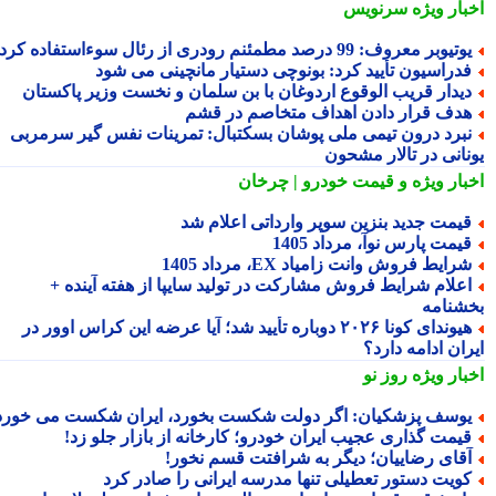
بار ویژه
سرنویس
تیوبر معروف: 99 درصد مطمئنم رودری از رئال سوءاستفاده کرد
دراسیون تأیید کرد: بونوچی دستیار مانچینی می شود
یدار قریب الوقوع اردوغان با بن سلمان و نخست وزیر پاکستان
دف قرار دادن اهداف متخاصم در قشم
برد درون تیمی ملی پوشان بسکتبال: ‏تمرینات نفس گیر سرمربی
نانی در تالار مشحون
بار ویژه
و قیمت خودرو | چرخان
یمت جدید بنزین سوپر وارداتی اعلام شد
یمت پارس نوآ، مرداد 1405
رایط فروش وانت زامیاد EX، مرداد 1405
علام شرایط فروش مشارکت در تولید سایپا از هفته آینده +
شنامه
هیوندای کونا ۲۰۲۶ دوباره تأیید شد؛ آیا عرضه این کراس اوور در
ان ادامه دارد؟
بار ویژه
روز نو
وسف پزشکیان: اگر دولت شکست بخورد، ایران شکست می خورد
یمت گذاری عجیب ایران خودرو؛ کارخانه از بازار جلو زد!
قای رضاییان؛ دیگر به شرافتت قسم نخور!
ویت دستور تعطیلی تنها مدرسه ایرانی را صادر کرد