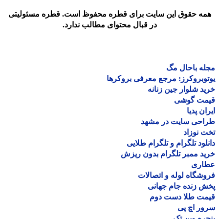
مه حقوق این سایت برای قطره محفوظ است. قطره مسئولیتی
در قبال محتوای مطالب ندارد.
ه باحال مگ
وبروکرز: مرجع معرفی بروکرها
د شلوار جین زنانه
مت گوشی
ان پدیا
احی سایت در مشهد
 نوزاد
لود تلگرام و تلگرام طلایی
د ممبر تلگرام بدون ریزش
اری
شگاه لوله و اتصالات
 زنده جام جهانی
مت طلا دست دوم
ر اچ پی
ره وین تک