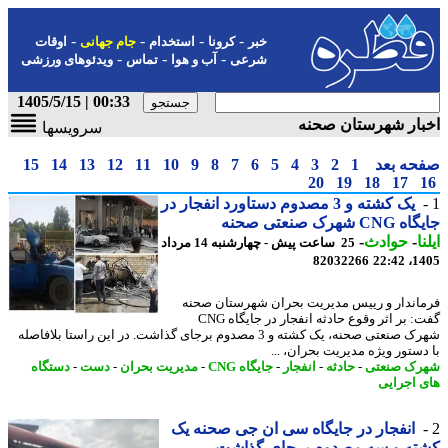
-
-
-
-
خبر
کرونا
استخدام
جام جهانی
اوقات
-
-
-
شرعی
آب و هوا
تماس
ویدئوهای ورزشی
00:33 | 1405/5/15
ار شهرستان صحنه
سرویسها
حه بعد
1
2
3
4
5
6
7
8
9
10
11
12
13
14
15
20
19
18
17
یک کشته و 3 مصدوم دستاورد انفجار در
 شهرک صنعتی صحنه
ا
-
حوادث
-
25 ساعت پیش - چهارشنبه 14 مرداد
82032266
1405
اندار و رییس مدیریت بحران شهرستان صحنه
گفت: بر اثر وقوع حادثه انفجار در جایگاه CNG
شهرک صنعتی صحنه، یک کشته و 3 مصدوم برجای گذاشت. در این راستا بلافاصله
دستور ویژه مدیریت بحران، ...
ک صنعتی
-
حادثه
-
انفجار
-
جایگاه CNG
-
مدیریت بحران
-
دست
-
دستگاه
 اجرایی
انفجار در جایگاه سی ان جی صحنه یک
ته و سه مصدوم برجای گذاشت