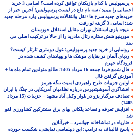
پرسپولیس با کدام بازیکنان توافق کرده است؟ اسامی 3 خرید
مالی را ببینید / سه نام داغ در لیست پرسپولیس؛ آخرین خبر از
دهای جدید سرخ ها / نقل وانتقالات پرسپولیس وارد مرحله جدید
سامی 3 گزینه لو رفت
تیجه بازی استقلال تهران مقابل استقلال خوزستان
ورینیو شش ستاره رئال مادرید را از حالا در ترکیب اصلی می
د
ونمایی از خرید جدید پرسپولیس؛ غول دومتری تارتار کیست؟
دپای آلمان در بقایای موشک ها و پهپادهای کشف شده در
دگاه جهرم
فال شمع فردا جمعه 16 مرداد 1405؛ طالع متولدین تمام ماه ها +
وزش گرفتن فال
ولین جزییات طرح راهبردی امنیت تنگه هرمز
فشاگری آسوشیتدپرس درباره نظامیان آمریکایی در جنگ با ایران
تصادف مرگبار پژو در بلوار وکیل آباد مشهد + جزییات (15 مرداد
14
فزایش تعرفه و تصاعد پلکانی بهای برق مشترکین کشاورزی لغو
ناریا» در تماشاخانه جوانمرد – خبرآنلاین
اسخ قالیباف به ترامپ: این دیپلماسی نمایشی، شکست خورده