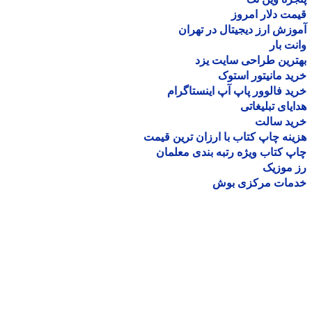
ت دلار امروز
زش ارز دیجیتال در تهران
ت بار
رین طراحی سایت یزد
د مانیتور استوک
د فالوور پاپ آپ اینستاگرام
یای تبلیغاتی
ید سالت
نه چاپ کتاب با ارزان ترین قیمت
 کتاب ویژه رتبه بندی معلمان
موزیک
مات مرکزی بوش