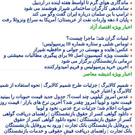
اندگاری هوای گرم تا اواسط هفته آینده در اردبیل
اماندهی کارگران ساختمانی شیراز هوشمند می شود
رامپ با بن سلمان درباره ایران گفت وگو می کند
ن 4 دهه واردات نفت از عربستان؛ آمریکا به سراغ ونزوئلا رفت
بار ویژه
اقتصاد آزاد
بنیات گران شد؛ ماجرا چیست؟
وماس شلبی و ستاره شماره 10 پرسپولیس!
کس| هایده و مهستی در جوانی و حافظیه شیراز
نشست ویژه کمیسیون اصل 90 برای پیگیری مطالبات معیشتی و
مانی بازنشستگان برگزار می شود
خرین خرید پرسپولیس و فریم امیدوارکننده
بار ویژه
اندیشه معاصر
میم کالابرگ | جزئیات طرح شمیم کالابرگ | نحوه استفاده از شمیم
لابرگ و اعتبار خرید
دس امروز کیلویی چند است؟؛ جدول جدید قیمت حبوبات را ببینید /
مت نخود و لوبیا امروز چقدر شد؟ آخرین نرخ های بازار / قیمت روز
وبات اعلام شد؛ جزئیات نرخ عدس، نخود و لوبیا
انلود گواهی کسر از حقوق بازنشستگان | راهنمای دریافت گواهی
ر از حقوق بازنشستگان | نحوه دانلود گواهی کسر از حقوق
روفایل بازنشستگان بانک تجارت | ورود به پروفایل بازنشستگان
نک تجارت | راهنمای دریافت فیش حقوقی و خدمات بازنشستگان