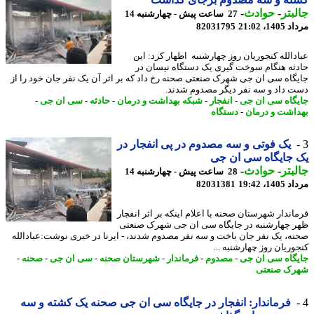
بتر
-
حوادث
-
27 ساعت پیش - چهارشنبه 14
1، 21:02
82031795
دالله کنجوریان روز چهارشنبه اظهار کرد: این
ثه هنگام سوخت گیری یک دستگاه نیسان در
گاه سی ان جی شهرک صنعتی صحنه رخ داد که بر اثر آن یک نفر جان خود را از
 داد و سه نفر دیگر مصدوم شدند.
گاه سی ان جی
-
انفجار
-
شبکه بهداشت و درمان
-
حادثه
-
سی ان جی
-
اشت و درمان
-
دستگاه
یک فوتی و سه مصدوم در پی انفجار در
جایگاه سی ان جی
بتر
-
حوادث
-
28 ساعت پیش - چهارشنبه 14
1، 19:42
82031381
اندار شهرستان صحنه با اعلام اینکه بر اثر انفجار
 چهارشنبه در جایگاه سی ان جی شهرک صنعتی
ه، یک نفر جان باخت و سه نفر مصدوم شدند، - ایرنا در خبری نوشت:عبادالله
وریان روز چهارشنبه ...
گاه سی ان جی
-
مصدوم
-
فرماندار
-
شهرستان صحنه
-
سی ان جی
-
صحنه
-
ک صنعتی
فرماندار: انفجار در جایگاه سی ان جی صحنه یک کشته و سه