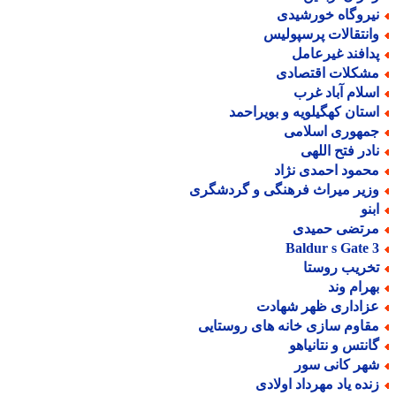
یروگاه خورشیدی
انتقالات پرسپولیس
دافند غیرعامل
شکلات اقتصادی
سلام آباد غرب
ستان کهگیلویه و بویراحمد
مهوری اسلامی
ادر فتح اللهی
حمود احمدی نژاد
زیر میراث فرهنگی و گردشگری
بنو
رتضی حمیدی
Baldur s Gate 
خریب روستا
هرام وند
زاداری ظهر شهادت
قاوم سازی خانه های روستایی
انتس و نتانیاهو
هر کانی سور
نده یاد مهرداد اولادی