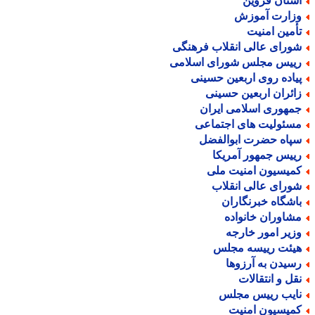
ستان قزوین
زارت آموزش
أمین امنیت
ورای عالی انقلاب فرهنگی
ییس مجلس شورای اسلامی
یاده روی اربعین حسینی
ائران اربعین حسینی
مهوری اسلامی ایران
سئولیت های اجتماعی
پاه حضرت ابوالفضل
ییس جمهور آمریکا
میسیون امنیت ملی
ورای عالی انقلاب
اشگاه خبرنگاران
شاوران خانواده
زیر امور خارجه
یئت رییسه مجلس
سیدن به آرزوها
قل و انتقالات
ایب رییس مجلس
میسیون امنیت