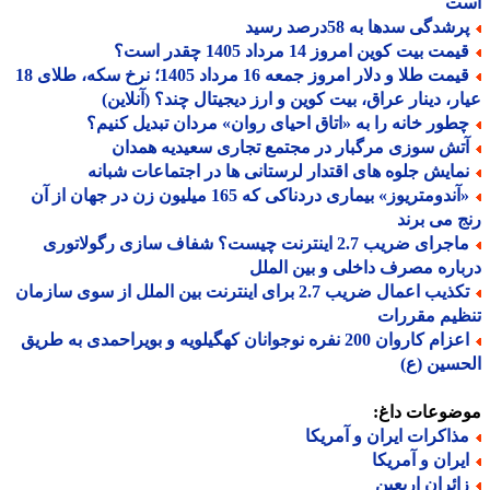
ت
شدگی سدها به 58درصد رسید
مت بیت کوین امروز 14 مرداد 1405 چقدر است؟
قیمت طلا و دلار امروز جمعه 16 مرداد 1405؛ نرخ سکه، طلای 18
ر، دینار عراق، بیت کوین و ارز دیجیتال چند؟ (آنلاین)
طور خانه را به «اتاق احیای روان» مردان تبدیل کنیم؟
تش سوزی مرگبار در مجتمع تجاری سعیدیه همدان
مایش جلوه های اقتدار لرستانی ها در اجتماعات شبانه
«آندومتریوز» بیماری دردناکی که 165 میلیون زن در جهان از آن
 می برند
ماجرای ضریب 2.7 اینترنت چیست؟ شفاف سازی رگولاتوری
اره مصرف داخلی و بین الملل
تکذیب اعمال ضریب 2.7 برای اینترنت بین الملل از سوی سازمان
یم مقررات
اعزام کاروان 200 نفره نوجوانان کهگیلویه و بویراحمدی به طریق
سین (ع)
ضوعات داغ:
ذاکرات ایران و آمریکا
یران و آمریکا
ائران اربعین