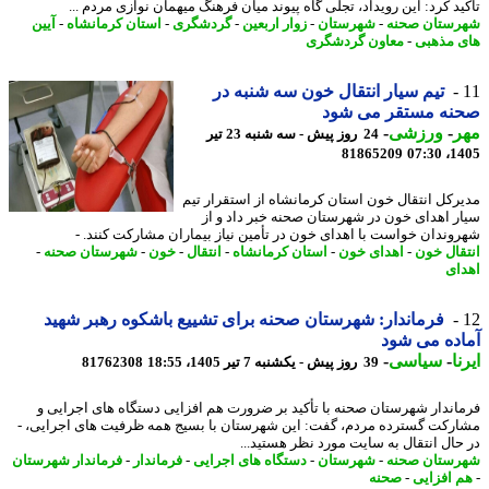
ید کرد: این رویداد، تجلی گاه پیوند میان فرهنگ میهمان نوازی مردم ...
ستان صحنه
-
شهرستان
-
زوار اربعین
-
گردشگری
-
استان کرمانشاه
-
آیین
 مذهبی
-
معاون گردشگری
تیم سیار انتقال خون سه شنبه در
نه مستقر می شود
ر
-
ورزشی
-
24 روز پیش - سه شنبه 23 تیر
81865209
1405
رکل انتقال خون استان کرمانشاه از استقرار تیم
ر اهدای خون در شهرستان صحنه خبر داد و از
وندان خواست با اهدای خون در تأمین نیاز بیماران مشارکت کنند. -
قال خون
-
اهدای خون
-
استان کرمانشاه
-
انتقال
-
خون
-
شهرستان صحنه
-
ای
فرماندار: شهرستان صحنه برای تشییع باشکوه رهبر شهید
ده می شود
ا
-
سیاسی
-
39 روز پیش - یکشنبه 7 تیر 1405، 18:55
81762308
اندار شهرستان صحنه با تأکید بر ضرورت هم افزایی دستگاه های اجرایی و
رکت گسترده مردم، گفت: این شهرستان با بسیج همه ظرفیت های اجرایی، -
ﺣﺎل اﻧﺘﻘﺎل ﺑﻪ ﺳﺎﯾﺖ ﻣﻮرد ﻧﻈﺮ ﻫﺴﺘﯿﺪ...
ستان صحنه
-
شهرستان
-
دستگاه های اجرایی
-
فرماندار
-
فرماندار شهرستان
 افزایی
-
صحنه