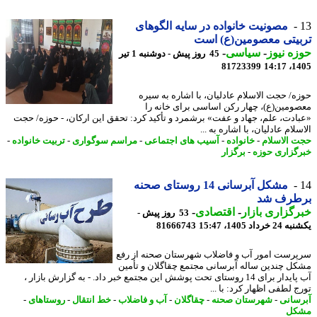
مصونیت خانواده در سایه الگوهای
یتی معصومین(ع) است
ه نیوز
-
سیاسی
-
45 روز پیش - دوشنبه 1 تیر
81723399
1405
ه/ حجت الاسلام عادلیان، با اشاره به سیره
ومین(ع)، چهار رکن اساسی برای خانه را
ادت، علم، جهاد و عفت» برشمرد و تأکید کرد: تحقق این ارکان، - حوزه/ حجت
لام عادلیان، با اشاره به ...
 الاسلام
-
خانواده
-
آسیب های اجتماعی
-
مراسم سوگواری
-
تربیت خانواده
-
گزاری حوزه
-
برگزار
مشکل آبرسانی 14 روستای صحنه
طرف شد
گزاری بازار
-
اقتصادی
-
53 روز پیش -
رداد 1405، 15:47
81666743
رست امور آب و فاضلاب شهرستان صحنه از رفع
ل چندین ساله آبرسانی مجتمع چقاگلان و تأمین
آب پایدار برای 14 روستای تحت پوشش این مجتمع خبر داد. - به گزارش بازار ،
 لطفی اظهار کرد: با ...
سانی
-
شهرستان صحنه
-
چقاگلان
-
آب و فاضلاب
-
خط انتقال
-
روستاهای
-
کل