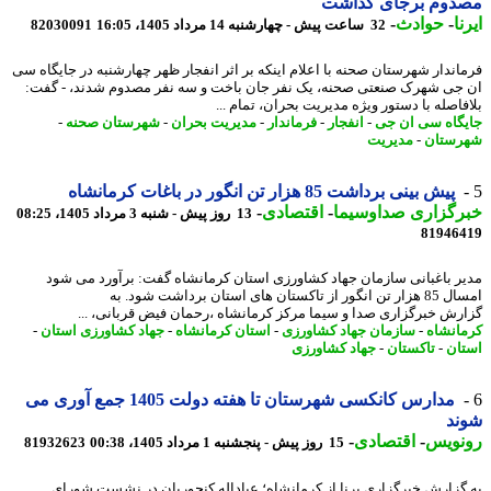
دوم برجای گذاشت
ا
-
حوادث
-
32 ساعت پیش - چهارشنبه 14 مرداد 1405، 16:05
82030091
اندار شهرستان صحنه با اعلام اینکه بر اثر انفجار ظهر چهارشنبه در جایگاه سی
جی شهرک صنعتی صحنه، یک نفر جان باخت و سه نفر مصدوم شدند، - گفت:
فاصله با دستور ویژه مدیریت بحران، تمام ...
گاه سی ان جی
-
انفجار
-
فرماندار
-
مدیریت بحران
-
شهرستان صحنه
-
ستان
-
مدیریت
پیش بینی برداشت 85 هزار تن انگور در باغات کرمانشاه
رگزاری صداوسیما
-
اقتصادی
-
13 روز پیش - شنبه 3 مرداد 1405، 08:25
81946
ر باغبانی سازمان جهاد کشاورزی استان کرمانشاه گفت: برآورد می شود
امسال 85 هزار تن انگور از تاکستان های استان برداشت شود. به
رش خبرگزاری صدا و سیما مرکز کرمانشاه ،رحمان فیض قربانی، ...
انشاه
-
سازمان جهاد کشاورزی
-
استان کرمانشاه
-
جهاد کشاورزی استان
-
ان
-
تاکستان
-
جهاد کشاورزی
مدارس کانکسی شهرستان تا هفته دولت 1405 جمع آوری می
ند
نویس
-
اقتصادی
-
15 روز پیش - پنجشنبه 1 مرداد 1405، 00:38
81932623
گزارش خبرگزاری برنا از کرمانشاه؛ عباداله کنجوریان در نشست شورای