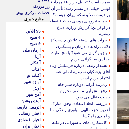
معلمان
قیمت است؟ تحلیل بازار 16 مرداد /
رز موزیک
اونس جهانی در مسیر رشد؛ تأثیر آن
خدمات مرکزی بوش
بر قیمت طلا و سکه ایران چیست؟
منابع خبری
حمله نیروهای روسی به 155 نقطه
در اوکراین؛ گزارش وزارت دفاع
55 آنلاین
روسیه
6 صبح
خواب های آشفته علتش چیست؟ |
9 صبح
دلایل، راه های درمان و پیشگیری
آرمان ملی
بنزین گران می شود؟ پاسخ نماینده
آریا
مجلس به نگرانی مردم
آشکار
هشدار ربیعی درباره فرسایش وفاق؛
آفتاب
آقای پزشکیان سرمایه اصلی شما
آفتاب نو
اعتماد مردم است
آوازه شهر
زمزمه گرانی دوباره شیر خام
آوش
رفع تنش آبی مناطق محروم با
آهن نیوز
جدیت دنبال می شود
آینده روشن
بررسی ابعاد اعتقادی وجود مبارک
اتومبیل فارسی
آخرین حجت الهی | باوری زندگی ساز
اخبار ارسالی
و امیدی راه گشا
اخبار اقتصادی
کاشیکاری های عاشورایی در تکیه
اخبار ایران
معاون الملک