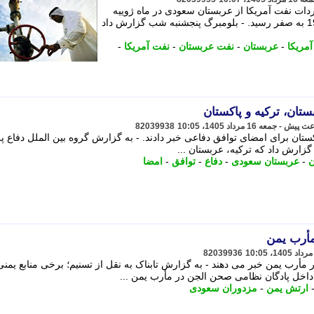
ات نفت آمریکا از عربستان سعودی در ماه ژوییه
(تیر - مرداد)، برای اولین بار از سال 1985 به صفر رسید. - بلومبرگ پنجشنبه شب گزارش داد
آمریکا
-
عربستان
-
نفت عربستان
-
نفت آمریکا
-
تان، ترکیه و پاکستان
82039938
اکستان برای امضای توافق دفاعی خبر دادند. - به گزارش گروه بین الملل دفاع 
 گزارش داد که ترکیه، عربستان ...
ن
-
عربستان سعودی
-
دفاع
-
توافق
-
امضا
مأرب یمن
82039936
 مأرب یمن خبر می دهند - به گزارش تابناک به نقل از تسنیم؛ برخی منابع یمنی
اخل پادگان نظامی صحن الجن در مأرب یمن ...
ارتش یمن
-
مزدوران سعودی