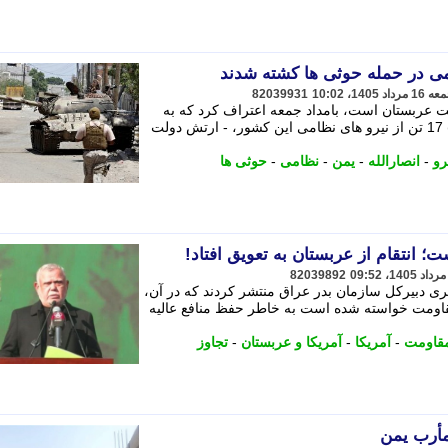
82039931
عربستان است، بامداد جمعه اعتراف کرد که به
دنبال حمله نیرو های انصارالله (حوثی ها) 17 تن از نیرو های نظامی این کشور، - ارتش دولت
رو
-
انصارالله
-
یمن
-
نظامی
-
حوثی ها
انتقام از عربستان به تعویق افتاد!
82039892
ری دبیرکل سازمان بدر عراق منتشر کردند که در آن،
قاومت خواسته شده است به خاطر حفظ منافع عالیه
قاومت
-
آمریکا
-
آمریکا و عربستان
-
تجاوز
مأرب یمن