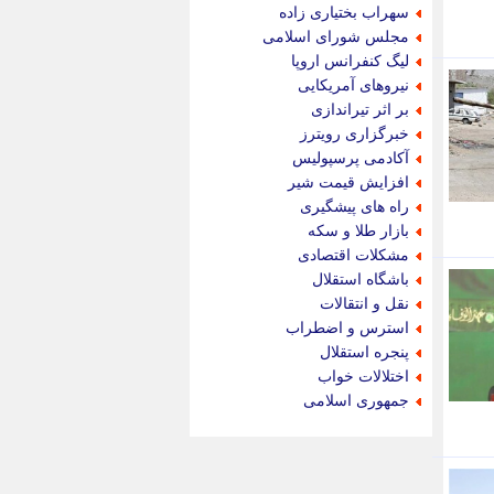
جام جم
سهراب بختیاری زاده
جدید پرس
مجلس شورای اسلامی
جماران
لیگ کنفرانس اروپا
جوان ایرانی
نیروهای آمریکایی
جهان مانا
بر اثر تیراندازی
جهان نگر
خبرگزاری رویترز
جهان نیوز
آکادمی پرسپولیس
چطور
افزایش قیمت شیر
چمپیونات
راه های پیشگیری
چمدون
بازار طلا و سکه
چه خبر
مشکلات اقتصادی
حادثه 24
باشگاه استقلال
حرف تو
نقل و انتقالات
حوادث پلاس
استرس و اضطراب
حوزه نیوز
پنجره استقلال
خبر آنلاین
اختلالات خواب
خبر جنوب
جمهوری اسلامی
خبر سیاسی
خبر گردون
خبر ورزشی
خبرجو