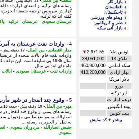
-
-
شفقنا
بین الملل
11 دقیقه پیش - جمعه 16 مرداد 1405، 11:22
بازار کار
رسانه های ترکیه از امضای قرارداد دفاعی
افغانستان
گزارش سرویس ترجمه شفقنا؛ الجزیره نوشت
تاجیکستان
گفته اند که ترکیه،
ویدئو های ورزشی
عربستان سعودی
-
عربستان
-
ترکیه
-
پاک
طنز و کاریکاتور
بازار آتی سکه
واردات نفت عربستان به آمریک
4 -
-
-
مدار اقتصادی
بین الملل
17 دقیقه پیش - جمعه 16 مرداد 1405، 11:16
اونس طلا
2,671.55
▼
واردات نفت خام ایالات متحده از عربستا
طلای 18
39,051,000
سال 1985 بی سابقه است. این توق
سکه امامی
460,900,000
ماه های ابتدایی سال ...
واردات نفت
-
عربستان سعودی
-
ایالات 
بهار ازادی
410,200,000
دلار امریکا
یورو
لیر ترکیه
درهم امارات
وقوع چند انفجار در شهر مأرب
5 -
-
-
پوند انگلیس
مهر
بین الملل
19 دقیقه پیش - جمعه 16 مرداد 1405، 11:15
رسانه های یمنی از وقوع چند انفجار در
بیت کویین
انصارالله به مواضع نظامی مزدوران سعو
بیشتر + کد نمایش
به نقل از الجزیره، رسانه ...
جنبش انصارالله
-
مزدوران سعودی
-
انص
سعودی