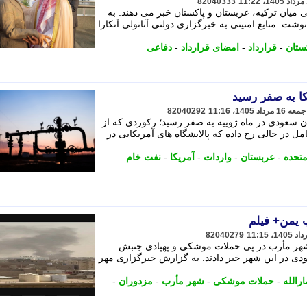
82040333
 میان ترکیه، عربستان و پاکستان خبر می دهند. به
: منابع امنیتی به خبرگزاری دولتی آناتولی آنکارا
ستان
-
قرارداد
-
امضای قرارداد
-
دفاعی
ا به صفر رسید
82040292
ن سعودی در ماه ژوییه به صفر رسید؛ رکوردی که از
ف کامل در حالی رخ داده که پالایشگاه های آمریکایی در
متحده
-
عربستان
-
واردات
-
آمریکا
-
نفت خام
 یمن+ فیلم
82040279
 شهر مأرب در پی حملات موشکی و پهپادی جنبش
دی در این شهر خبر دادند. به گزارش خبرگزاری مهر
ارالله
-
حملات موشکی
-
شهر مأرب
-
مزدوران
-