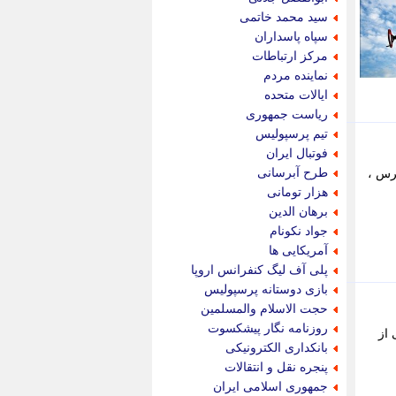
پویه آنلاین
سید محمد خاتمی
پیام نفت
سپاه پاسداران
تابناک
مرکز ارتباطات
تازه نیوز
نماینده مردم
تبیان
ایالات متحده
تجارت نیوز
ریاست جمهوری
تحریریه
تیم پرسپولیس
ترابر نیوز
فوتبال ایران
ترفندباز
طرح آبرسانی
پرس ،
تریبون اقتصاد
هزار تومانی
تسنیم نیوز
برهان الدین
تک ناک
جواد نکونام
تکراتو
آمریکایی ها
توریسم آنلاین
پلی آف لیگ کنفرانس اروپا
تولید نیوز
بازی دوستانه پرسپولیس
تیتر فوری
حجت الاسلام والمسلمین
تیکنا
روزنامه نگار پیشکسوت
 از
جاب ویژن
بانکداری الکترونیکی
جار نیوز
پنجره نقل و انتقالات
جالبتر
جمهوری اسلامی ایران