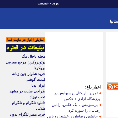
-
ورود
عضویت
تانها
مجله باحال مگ
یوتوبروکرز: مرجع معرفی
بروکرها
خرید شلوار جین زنانه
قیمت گوشی
ایران پدیا
اخبار داغ:
طراحی سایت در مشهد
تمرین بازیکنان پرسپولیس در
تخت نوزاد
ورزشگاه آزادی + عکس
دانلود تلگرام و تلگرام
پرسپولیس با یک عکس، رامین
طلایی
رضاییان را سوژه کرد
خرید ممبر تلگرام بدون
جانشین رضاییان درخشید؛ دو پاس