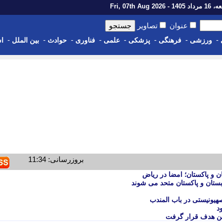
14 - Fri, 07th Aug 2026
عنوان
تصاویر
-
-
-
-
-
-
-
-
ورزشی
فرهنگی
پزشکی
علمی
فناوری
حوادث
بین الملل
اس
بروزرسانی: 11:34
ن و پاکستان؛ امضا در ریاض
بستان و پاکستان متحد می شوند
هیونیستی در باب المندب
د
من هدف قرار گرفت