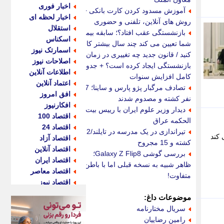
اخبار فوری
آموزش مسدود کردن کارت بانکی +
اخبار لحظه ای
روش های آنلاین، تلفنی و حضوری
استقلال
بازنشستگی عقب افتاد؟؛ سابقه بیمه
اسکناس
شما تعیین می کند چند سال بیشتر کار
اسمارتک نیوز
کنید / قانون جدید چه تغییری در زمان
اصلاحات نیوز
بازنشستگی ایجاد کرده است؟ + جدول
اطلاعات آنلاین
کامل افزایش سنوات
اعتماد آنلاین
تصادف مرگبار پژو پارس و ساینا؛ 7
افق امروز
نفر کشته و مصدوم شدند
افکارنیوز
دیدار وزیر علوم ایران با رییس بیت
اقتصاد 100
الحکمه عراق
اقتصاد 24
تیراندازی در یک مدرسه در تایلند/2
 کند
اقتصاد آزاد
کشته و 15 مجروح
اقتصاد آنلاین
بررسی گوشی Galaxy Z Flip8؛
اقتصاد ایران
ظاهر شبیه به نسخه قبلی اما با باطن
اقتصاد معاصر
متفاوت!
اقتصاد نیوز
اکو ایران
موضوعات داغ:
اکوفارس
سریال مختارنامه
اکونگار
رامین رضاییان