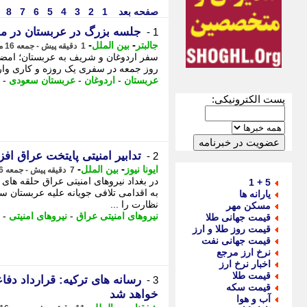
صفحه بعد
1
2
3
4
5
6
7
8
جلسه بزرگ در عربستان در مو
1 -
-
-
جالبتر
بین الملل
1 دقیقه پیش - جمعه 16 مرداد 1405، 11:32
سفر اردوغان و شریف به عربستان؛ امضا
روز جمعه در سفری یک روزه و کاری وار
عربستان
-
اردوغان
-
عربستان سعودی
-
پست الکترونیکی:
تدابیر امنیتی پایتخت عراق اف
2 -
-
-
ایونا نیوز
بین الملل
7 دقیقه پیش - جمعه 16 مرداد 1405، 11:26
در بغداد نیروهای امنیتی عراق حلقه های
5 + 1
به اقدامی تلافی جویانه علیه عربستان سع
یارانه ها
نظارت را ...
مسکن مهر
نیروهای امنیتی عراق
-
نیروهای امنیتی
-
قیمت جهانی طلا
قیمت روز طلا و ارز
قیمت جهانی نفت
نرخ ارز مرجع
اخبار نرخ ارز
قیمت طلا
رسانه های ترکیه: قرارداد دف
3 -
قیمت سکه
خواهد شد
آب و هوا