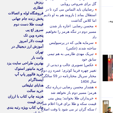
ریزش
گل برای شروعی رویایی
عطاری
رضاییان باید التماس می کرد تا در
فروشگاه لوله و اتصالات
استقلال بماند | بازوبند هم به او دادیم
پخش زنده جام جهانی
اما کلاس گذاشت
ه،
قیمت طلا دست دوم
محسن رضایی: اجازه باز شدن
سرور اچ پی
مسیر دوم در تنگه هرمز را نخواهیم
پنجره وین تک
داد
قیمت دلار امروز
سرمایه هایی که در پرسپولیس
آموزش ارز دیجیتال در
ساخته شدند (عکس)
تهران
تبریک مهدی طارمی به هم تیمی
وانت بار
سابق خود
بهترین طراحی سایت یزد
عکس| تصویری جالب و دیدنی از
خرید مانیتور استوک
تغییر چهره فریبا کوثری؛ عمره زن دوم
خرید فالوور پاپ آپ
مختار سریال مختارنامه در 59 سالگی؛
اینستاگرام
سال 1404
هدایای تبلیغاتی
هشدار محسن رضایی درباره تنگه
خرید سالت
هرمز؛ مسیر دوم باز نخواهد شد
هزینه چاپ کتاب با ارزان
خریداران طلا بخوانند؛ پیش بینی
ترین قیمت
قیمت سکه و طلا برای فردا اعلام شد
چاپ کتاب ویژه رتبه بندی
/ سکه گران تر می شود یا وقت اصلاح