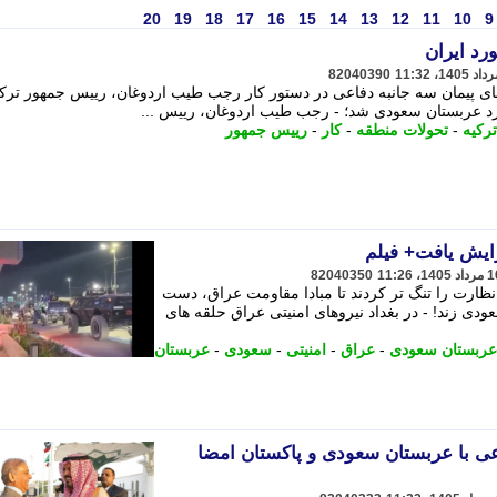
20
19
18
17
16
15
14
13
12
11
10
9
رد ایران
82040390
ی پیمان سه جانبه دفاعی در دستور کار رجب طیب اردوغان، رییس جمهور ترکی
د عربستان سعودی شد؛ - رجب طیب اردوغان، رییس ...
ترکیه
-
تحولات منطقه
-
کار
-
رییس جمهور
زایش یافت+ فیلم
82040350
 نظارت را تنگ تر کردند تا مبادا مقاومت عراق، دست
ودی زند! - در بغداد نیروهای امنیتی عراق حلقه های
عربستان سعودی
-
عراق
-
امنیتی
-
سعودی
-
عربستان
اعی با عربستان سعودی و پاکستان امضا