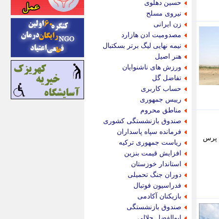
حسین دهلوی
اینتیتر
نیروی مسلح
ایونا نیوز
زن ایرانی
بازتاب آنلاین
مصدومیت ادن هازارد
باشگاه خبرنگاران
نیمه نهایی لیگ برتر بسکتبال
باغستان نیوز
هنر اصیل
بامبوک
ورزش های ناشنوایان
ببین و بخون
تفاضل گل
بدینسان
حساب کاربری
بنکر
رییس جمهوری
بیت ران
مناطق محروم
پارس فوتبال
صندوق بازنشستگی کشوری
پارسینه
فرمانده سپاه پاسداران
ع پرس
پارسینه پلاس
ریاست جمهوری ترکیه
پاز آنلاین
افزایش قیمت بنزین
پاس گل
استاندار خوزستان
پانا
دوران جنگ تحمیلی
پرتو نیوز
فدراسیون فوتبال
پرسون
بازیکنان آکادمی
پنجره نیوز
صندوق بازنشستگی
پویامگ
ابوالفضل جلالی