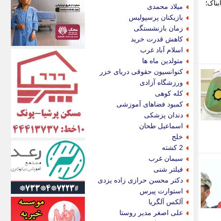
اکونیوز
ناک؛
میلاد محمدی
الف
بازیکنان پرسپولیس
انتشار آنلاین
زمان بازنشستگی
اندیشه قرن
کاهش قدرت خرید
اندیشه معاصر
اسلام آباد غرب
اندیشه ها
متولدین ماه ها
انرژی پرس
کنوانسیون حقوقی دریای خزر
ای استخدام
ورزشگاه آزادی
ایتنا
کله کوهی
ایراف
کمبود فضاهای آموزشی
ایران آرت
دندان پزشکی
ایران آنلاین
اسماعیل طحان
ایران زندگی
خلج
ایران فوری
2 کشته
ایرانی روز
سیمان غرب
ایرانیتال
فیلتر شنی
ایرنا
دکتر محسن حرازی زاده یزدی
ایسکانیوز
استوارت پیرس
ایسنا
آلکس آلگریا
ایکنا
علی اصغر مدیر روستا
ایلنا