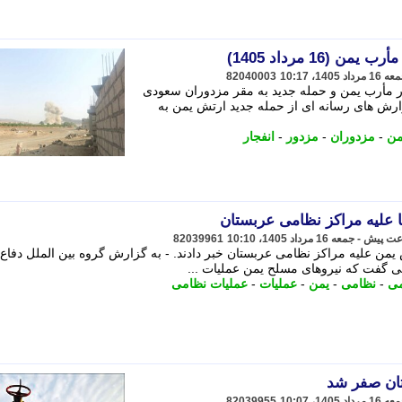
16 مرداد 1405)
82040003
در مأرب یمن و حمله جدید به مقر مزدوران سعودی
ارش های رسانه ای از حمله جدید ارتش یمن به
من
-
مزدوران
-
مزدور
-
انفجار
 علیه مراکز نظامی عربستان
82039961
 یمن علیه مراکز نظامی عربستان خبر دادند. - به گزارش گروه بین الملل دفا
یتی گفت که نیروهای مسلح یمن عملیات ...
می
-
نظامی
-
یمن
-
عملیات
-
عملیات نظامی
تان صفر شد
82039955