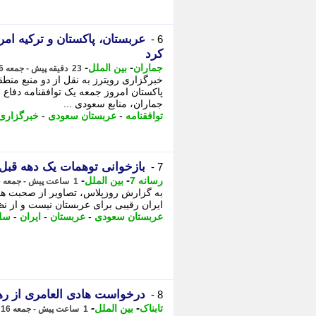
عربستان، پاکستان و ترکیه امر
6 -
کرد
-
-
جماران
بین الملل
23 دقیقه پیش - جمعه 16 مرداد 1405، 11:10
خبرگزاری رویترز به نقل از دو منبع منط
پاکستان امروز جمعه یک توافقنامه دفاع 
جماران، منابع سعودی ...
توافقنامه
-
عربستان سعودی
-
خبرگزاری 
بازخوانی توهمات یک دهه قب
7 -
-
-
رسانه 7
بین الملل
1 ساعت پیش - جمعه 16 مرداد 1405، 10:35
به گزارش روزپلاس، تصاویر از صحبت ها
ایران رقیبی برای عربستان نیست و از نظر نظامی حتی میان 5
عربستان سعودی
-
عربستان
-
ایران
-
سل
درخواست هادی العامری از ره
8 -
-
-
تابناک
بین الملل
1 ساعت پیش - جمعه 16 مرداد 1405، 10:35