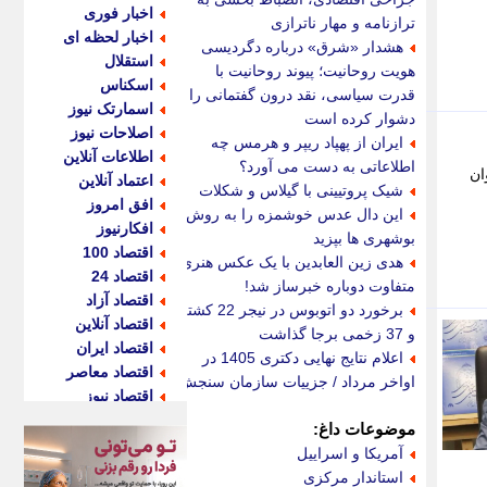
اخبار فوری
ترازنامه و مهار ناترازی
اخبار لحظه ای
هشدار «شرق» درباره دگردیسی
استقلال
هویت روحانیت؛ پیوند روحانیت با
اسکناس
قدرت سیاسی، نقد درون گفتمانی را
اسمارتک نیوز
دشوار کرده است
اصلاحات نیوز
ایران از پهپاد ریپر و هرمس چه
اطلاعات آنلاین
اطلاعاتی به دست می آورد؟
ان
اعتماد آنلاین
شیک پروتیینی با گیلاس و شکلات
افق امروز
این دال عدس خوشمزه را به روش
افکارنیوز
بوشهری ها بپزید
اقتصاد 100
هدی زین العابدین با یک عکس هنری
اقتصاد 24
متفاوت دوباره خبرساز شد!
اقتصاد آزاد
برخورد دو اتوبوس در نیجر 22 کشته
اقتصاد آنلاین
و 37 زخمی برجا گذاشت
اقتصاد ایران
اعلام نتایج نهایی دکتری 1405 در
اقتصاد معاصر
اواخر مرداد / جزییات سازمان سنجش
اقتصاد نیوز
اکو ایران
موضوعات داغ:
اکوفارس
آمریکا و اسراییل
اکونگار
استاندار مرکزی