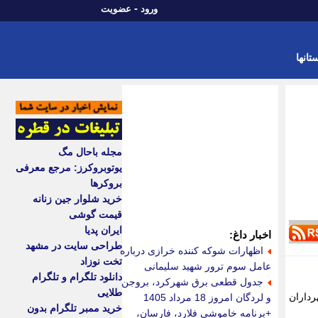
-
ورود
عضویت
تانها
مجله باحال مگ
یوتوبروکرز: مرجع معرفی
بروکرها
خرید شلوار جین زنانه
قیمت گوشی
ایران پدیا
اخبار داغ:
طراحی سایت در مشهد
اظهارات شوکه کننده خرازی درباره
تخت نوزاد
عامل سوم ترور شهید سلیمانی
دانلود تلگرام و تلگرام
جدول قطعی برق شهرکرد، بروجن
طلایی
رداران
و لردگان امروز 18 مرداد 1405
خرید ممبر تلگرام بدون
+برنامه خاموشی فلارد، فارسان،