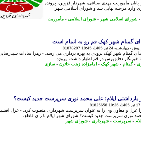
 پایان مأموریت مهدی صباغی، شهردار قزوین، پرونده
وی وارد مرحله نهایی شد و شورای اسلامی شهر
شورای اسلامی شهر
-
شورای اسلامی
-
مأموریت
دای گمنام شهر کهک قم رو به اتمام است
81878297
شهدای گمنام شهر کهک بزودی به بهره برداری می رسد. - زهرا سادات سیدرضایی
برنگار دفاع پرس در قم اظهار داشت: پروژه ...
ری
-
گمنام
-
شهر کهک
-
امامزاده زینب خاتون
-
سازی
بازداشتی ایلام؛ علی محمد نوری سرپرست جدید کیست؟
81825658
 را عزل و معاون وی را به عنوان سرپرست شهرداری منصوب کرد. - عزل افشی
حمد نوری سرپرست جدید کیست؟ شورای شهر ایلام با رای قاطع،
لام
-
سرپرست
-
شهرداری
-
شورای شهر