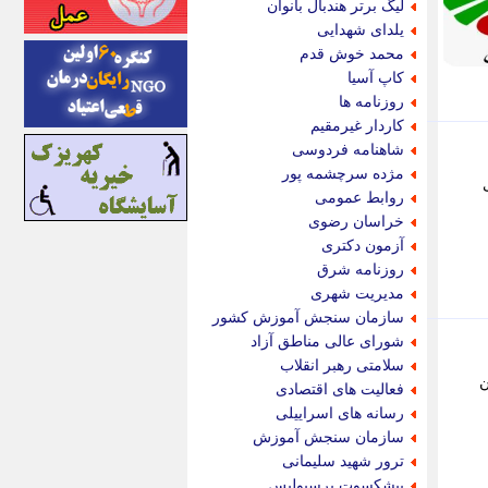
لیگ برتر هندبال بانوان
اینتیتر
یلدای شهدایی
ایونا نیوز
محمد خوش قدم
بازتاب آنلاین
کاپ آسیا
باشگاه خبرنگاران
روزنامه ها
باغستان نیوز
کاردار غیرمقیم
بامبوک
شاهنامه فردوسی
ببین و بخون
مژده سرچشمه پور
بدینسان
روابط عمومی
بنکر
خراسان رضوی
بیت ران
آزمون دکتری
پارس فوتبال
روزنامه شرق
پارسینه
مدیریت شهری
پارسینه پلاس
سازمان سنجش آموزش کشور
پاز آنلاین
شورای عالی مناطق آزاد
پاس گل
سلامتی رهبر انقلاب
پانا
ن
فعالیت های اقتصادی
پرتو نیوز
رسانه های اسراییلی
پرسون
سازمان سنجش آموزش
پنجره نیوز
ترور شهید سلیمانی
پویامگ
پیشکسوت پرسپولیس