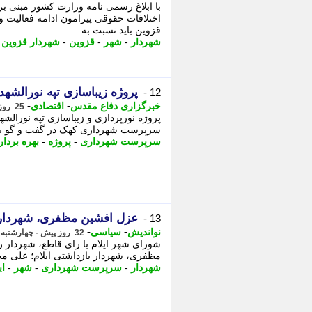
با ابلاغ رسمی نامه وزارت کشور مبنی بر
اختلافات حقوقی پیرامون ادامه فعالیت 
قزوین باید نسبت به ...
شهردار
-
شهر
-
قزوین
-
شهردار قزوین
-
پروژه زیباسازی تپه نورالشه
12 -
-
-
خبرگزاری دفاع مقدس
اقتصادی
25 روز پیش - چهارشنبه 24 تیر 1405، 18:45
پروژه نورپردازی و زیباسازی تپه نورال
سرپرست شهرداری کهک در گفت و گو با خ
سرپرست شهرداری
-
پروژه
-
بهره بردا
عزل افشین مظفری، شهردار 
13 -
-
-
نواندیش
سیاسی
32 روز پیش - چهارشنبه 17 تیر 1405، 10:26
شورای شهر ایلام با رای قاطع، شهردار
مظفری، شهردار بازداشتی ایلام؛ علی م
شهردار
-
سرپرست شهرداری
-
شهر
-
ای