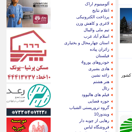
اکونیوز
آلومینیوم اراک
الف
اعلام نتایج
انتشار آنلاین
پرداخت الکترونیکی
اندیشه قرن
لاغری و کاهش وزن
اندیشه معاصر
تیم ملی والیبال
اندیشه ها
اسلام آباد غرب
انرژی پرس
استان چهارمحال و بختیاری
ای استخدام
زائران پیاده
ایتنا
فیلستان
ایراف
خودروهای یورو4
ایران آرت
هادی بشیری
ایران آنلاین
 کشور
زاغه نشین
ایران زندگی
هنر هشتم
ایران فوری
رئال
ایرانی روز
فیلم های هالیوود
ایرانیتال
حوزه فضایی
ایرنا
گروه تروریستی الشباب
ایسکانیوز
ویندوز10
ایسنا
رهایی از چوبه دار
ایکنا
فروشگاه لباس
ایلنا