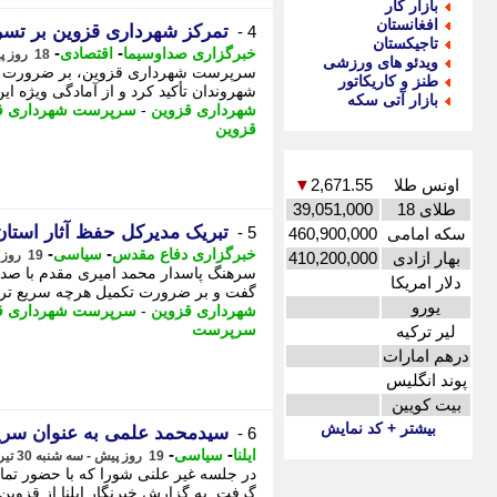
بازار کار
افغانستان
تمرکز شهرداری قزوین بر تسر
4 -
تاجیکستان
-
-
خبرگزاری صداوسیما
اقتصادی
18 روز پیش - چهارشنبه 31 تیر 1405، 19:00
ویدئو های ورزشی
سرپرست شهرداری قزوین، بر ضرورت اف
طنز و کاریکاتور
شهروندان تأکید کرد و از آمادگی ویژه این
بازار آتی سکه
شهرداری قزوین
-
سرپرست شهرداری ق
قزوین
اونس طلا
2,671.55
▼
طلای 18
39,051,000
تبریک مدیرکل حفظ آثار استا
5 -
سکه امامی
460,900,000
-
-
خبرگزاری دفاع مقدس
سیاسی
19 روز پیش - سه شنبه 30 تیر 1405، 23:05
بهار ازادی
410,200,000
سرهنگ پاسدار محمد امیری مقدم با صدو
دلار امریکا
گفت و بر ضرورت تکمیل هرچه سریع تر پ
یورو
شهرداری قزوین
-
سرپرست شهرداری ق
سرپرست
لیر ترکیه
درهم امارات
پوند انگلیس
بیت کویین
بیشتر + کد نمایش
سیدمحمد علمی به عنوان سر
6 -
-
-
ایلنا
سیاسی
19 روز پیش - سه شنبه 30 تیر 1405، 22:37
در جلسه غیر علنی شورا که با حضور تما
گرفت. به گزارش خبرنگار ایلنا از قزوین