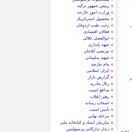
پویه آنلاین
رییس جمهور ترکیه
پیام نفت
وزارت امور خارجه
تابناک
محصول استراتژیک
تازه نیوز
رجب طیب اردوغان
تبیان
فعالان اقتصادی
تجارت نیوز
ابوالفضل جلالی
تحریریه
جبهه پایداری
ترابر نیوز
مرتضی آقاخان
ترفندباز
شهید سلیمانی
تریبون اقتصاد
پیام نیازمند
تسنیم نیوز
ایران اسلامی
تک ناک
گزارش بازار
ر
تکراتو
رئال مادرید
توریسم آنلاین
مدافع امنیت
تولید نیوز
رهبر انقلاب
تیتر فوری
اصحاب رسانه
تیکنا
تأمین امنیت
جاب ویژن
مرحله نهایی
جار نیوز
سازمان اسناد و کتابخانه ملی
جالبتر
دیدار تدارکاتی پرسپولیس
ی محمد