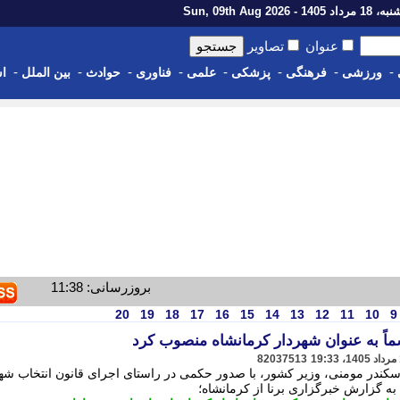
اد 1405 - Sun, 09th Aug 2026
عنوان
تصاویر
-
-
-
-
-
-
-
-
ورزشی
فرهنگی
پزشکی
علمی
فناوری
حوادث
بین الملل
اس
بروزرسانی: 11:38
20
19
18
17
16
15
14
13
12
11
10
9
ماً به عنوان شهردار کرمانشاه منصوب کرد
82037513
اسکندر مومنی، وزیر کشور، با صدور حکمی در راستای اجرای قانون انتخاب شه
 به گزارش خبرگزاری برنا از کرمانشاه؛