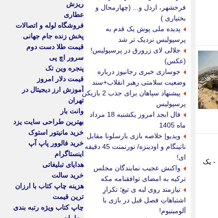
ریزش
فرخشهر، اردل و... (چهارمحال و
عطاری
بختیاری )
فروشگاه لوله و اتصالات
پدیده ملی پوش یک قدم به
پخش زنده جام جهانی
پرسپولیس نزدیک تر شد
قیمت طلا دست دوم
جلالی لای زرورق در پرسپولیس!
سرور اچ پی
(عکس)
پنجره وین تک
جوسازی خبری رجانیوز درباره
قیمت دلار امروز
وضعیت سلامتی رهبر انقلاب+سند
آموزش ارز دیجیتال در
پیشنهاد سپاهان برای جذب 2 بازیکن
تهران
پرسپولیس
وانت بار
فال ابجد امروز یکشنبه 18 مرداد
بهترین طراحی سایت یزد
ماه 1405
خرید مانیتور استوک
ویدیو| خلاصه بازی بارسلونا مقابل
خرید فالوور پاپ آپ
ناتینگام و اودینزه/ تورنمنت 45 دقیقه
اینستاگرام
ای!
- یک
هدایای تبلیغاتی
واکنش عجیب نمایندگان مجلس
خرید سالت
ترکیه به امضای توافقنامه مکه
هزینه چاپ کتاب با ارزان
نیازمند روی لبه ی تیغ؛ تکرارِ
ترین قیمت
اشتباهاتِ فصل قبل در بازی با
چاپ کتاب ویژه رتبه بندی
آلومینیوم!