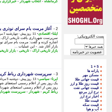
کرمانشاه
-
انتخاب شهردار
-
خبرگزاری بر
آغاز مرمت بام سرای نوذری با
2 -
-
-
ایلنا
اقتصادی
11 روز پیش - چهارشنبه 7 مرداد 1405، 14:12
پست الکترونیکی:
سرپرست شهرداری بافت تاریخی اراک به 
اشاره کرده و گفت: مرمت بام سرای نوذر
بازار آغاز شد. - این عملیات ...
بازار تاریخی اراک
-
تاریخی
-
بازار تاریخ
5 + 1
یارانه ها
سرپرست شهرداری رباط کری
3 -
مسکن مهر
-
-
ایرنا
سیاسی
قیمت جهانی طلا
13 روز پیش - دوشنبه 5 مرداد 1405، 22:00
یک روز پس از اعلام رسمی استعفای شهرد
قیمت روز طلا و ارز
روز پس از اعلام رسمی استعفای شهردار
قیمت جهانی نفت
رباط کریم
-
شهردار
-
سرپرست شهردار
نرخ ارز مرجع
اخبار نرخ ارز
قیمت طلا
قیمت سکه
آب و هوا