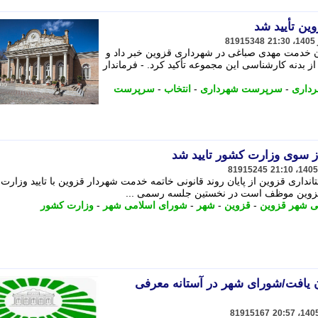
ین تأیید شد
81915348
ایان خدمت مهدی صباغی در شهرداری قزوین خبر داد و
 بدنه کارشناسی این مجموعه تأکید کرد. - فرماندار
داری
-
سرپرست شهرداری
-
انتخاب
-
سرپرست
ز سوی وزارت کشور تایید شد
81915245
داری قزوین از پایان روند قانونی خاتمه خدمت شهردار قزوین با تایید وزارت
قزوین موظف است در نخستین جلسه رسمی ...
ی شهر قزوین
-
قزوین
-
شهر
-
شورای اسلامی شهر
-
وزارت کشور
ن یافت/شورای شهر در آستانه معرفی
81915167