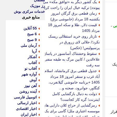
معلمان
یک کشور دیگر به «توافق مکه» می
رز موزیک
پیوندد| ترکیه خیال ایران را راحت کرد
خدمات مرکزی بوش
زمان قطعی برق گرگان امروز
منابع خبری
یکشنبه 18 مرداد (خاموشی برق)
قیمت دلار، طلا و سکه امروز 18
نی
-
55 آنلاین
مرداد 1405
6 صبح
تارتار روی خرید استقلالی ریسک
9 صبح
نکرد؛/ جلالی لای زرورق در
آرمان ملی
پرسپولیس! (عکس)
آریا
سقوط وحشتناک آسانسور در پاساژ
آشکار
علاءالدین / کابین مرگ به طبقه منفی
آفتاب
یک
سه رفت
آفتاب نو
جدول قطعی برق کرمانشاه، اسلام
آوازه شهر
آباد غرب و سنقر امروز 18 مرداد
آوش
1405 +برنامه خاموشی گیلانغرب،
آهن نیوز
کنگاور، جوانرود، صحنه و...
آینده روشن
دولت به دنبال بازگشایی کامل
اتومبیل فارسی
اینترنت؛ گره کار کجاست؟
اخبار ارسالی
رمزگشایی از حراج کلان دارایی های
اخبار اقتصادی
موسسه اعتباری ملل/ گامی برای یک
رار
اخبار ایران
جراحی اقتصادی، انضباط بخشی به