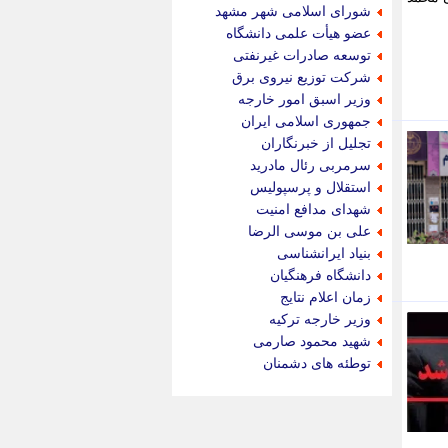
جام جم
شورای اسلامی شهر مشهد
جدید پرس
عضو هیأت علمی دانشگاه
جماران
توسعه صادرات غیرنفتی
جوان ایرانی
شرکت توزیع نیروی برق
جهان مانا
وزیر اسبق امور خارجه
جهان نگر
جمهوری اسلامی ایران
جهان نیوز
تجلیل از خبرنگاران
چطور
سرمربی رئال مادرید
چمپیونات
استقلال و پرسپولیس
چمدون
شهدای مدافع امنیت
چه خبر
علی بن موسی الرضا
حادثه 24
بنیاد ایرانشناسی
حرف تو
دانشگاه فرهنگیان
حوادث پلاس
زمان اعلام نتایج
حوزه نیوز
وزیر خارجه ترکیه
خبر آنلاین
شهید محمود صارمی
خبر جنوب
توطئه های دشمنان
خبر سیاسی
خبر گردون
خبر ورزشی
خبرجو