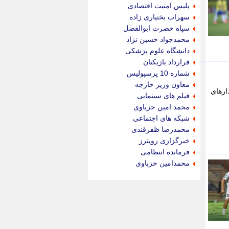
جام جم
پلیس امنیت اقتصادی
جدید پرس
سهراب بختیاری زاده
جماران
سپاه حضرت ابوالفضل
جوان ایرانی
محمدجواد حسین نژاد
جهان مانا
دانشگاه علوم پزشکی
جهان نگر
قرارداد بازیکنان
جهان نیوز
شماره 10 پرسپولیس
چطور
معاون وزیر خارجه
ارهای
چمپیونات
فیلم های سینمایی
چمدون
محمد امین حزباوی
چه خبر
شبکه های اجتماعی
حادثه 24
محمدرضا ظفرقندی
حرف تو
خبرگزاری رویترز
حوادث پلاس
فرمانده انتظامی
حوزه نیوز
محمدامین حزباوی
خبر آنلاین
خبر جنوب
خبر سیاسی
خبر گردون
خبر ورزشی
خبرجو