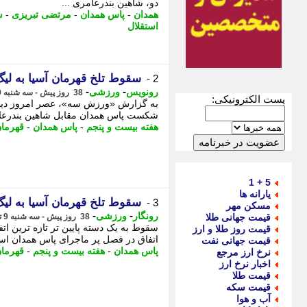
دو، شاهین بندرعامری ...
همدان
-
پاس همدان
-
مرتضی تبریزی
-
س
استقلال
سقوط تلخ قهرمان آسیا به لی
2 -
-
-
رونویس
ورزشی
38 روز پیش - سه شنبه 9 تیر 1405، 00:13
پست الکترونیکی:
به گزارش «ورزش سه»، عصر امروز دیدار
شکست پاس همدان مقابل شاهین بندرعامر
هفته بیست و پنجم
-
پاس همدان
-
قهرما
5 + 1
یارانه ها
سقوط تلخ قهرمان آسیا به لی
3 -
مسکن مهر
-
-
رونگار
ورزشی
قیمت جهانی طلا
38 روز پیش - سه شنبه 9 تیر 1405، 00:12
سقوط به یک دسته پایین تر تازه ترین ات
قیمت روز طلا و ارز
اتفاق در فصل پر ماجرای پاس همدان اس
قیمت جهانی نفت
پاس همدان
-
هفته بیست و پنجم
-
قهرما
نرخ ارز مرجع
اخبار نرخ ارز
قیمت طلا
قیمت سکه
آب و هوا