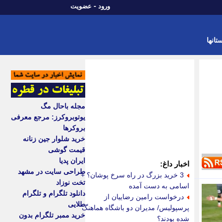
-
ورود
عضویت
تانها
مجله باحال مگ
یوتوبروکرز: مرجع معرفی
بروکرها
خرید شلوار جین زنانه
قیمت گوشی
ایران پدیا
اخبار داغ:
طراحی سایت در مشهد
3 خرید بزرگ در راه سرخ پوشان؟ +
تخت نوزاد
اسامی به دست آمده
دانلود تلگرام و تلگرام
درخواست رامین رضاییان از
طلایی
پرسپولیس/ مدیران دو باشگاه هماهنگ
خرید ممبر تلگرام بدون
شده بودند؟