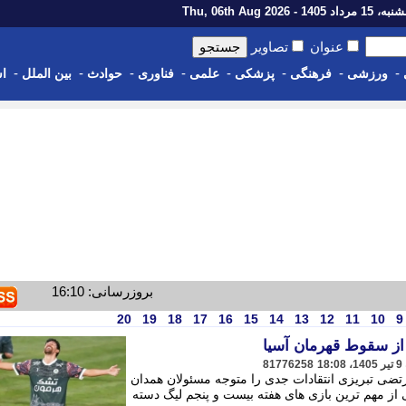
رداد 1405 - Thu, 06th Aug 2026
عنوان
تصاویر
-
-
-
-
-
-
-
-
ورزشی
فرهنگی
پزشکی
علمی
فناوری
حوادث
بین الملل
اس
بروزرسانی: 16:10
20
19
18
17
16
15
14
13
12
11
10
9
از سقوط قهرمان آسیا
81776258
تضی تبریزی انتقادات جدی را متوجه مسئولان همدان
ز مهم ترین بازی های هفته بیست و پنجم لیگ دسته