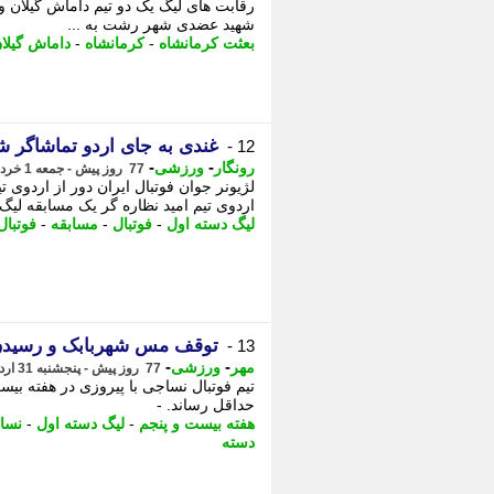
رقابت های لیگ یک دو تیم داماش گیلان و
شهید عضدی شهر رشت به ...
بعثت کرمانشاه
-
کرمانشاه
-
داماش گیلا
غندی به جای اردو تماشاگر 
12 -
-
-
رونگار
ورزشی
77 روز پیش - جمعه 1 خرداد 1405، 00:22
لژیونر جوان فوتبال ایران دور از اردوی ت
اردوی تیم امید نظاره گر یک مسابقه لی
لیگ دسته اول
-
فوتبال
-
مسابقه
-
فوتبال
توقف مس شهربابک و رسیدن
13 -
-
-
مهر
ورزشی
77 روز پیش - پنجشنبه 31 اردیبهشت 1405، 21:55
تیم فوتبال نساجی با پیروزی در هفته بیس
حداقل رساند. -
هفته بیست و پنجم
-
لیگ دسته اول
-
نسا
دسته