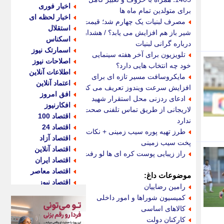
اخبار فوری
برای متولدین تمام ماه ها
اخبار لحظه ای
مصرف لبنیات یک چهارم شد؛ قیمت
استقلال
شیر باز هم افزایش می یابد؟ / هشدار
اسکناس
درباره گرانی لبنیات
اسمارتک نیوز
تلویزیون برای آخر هفته سینمایی
اصلاحات نیوز
خود چه انتخاب هایی دارد؟
اطلاعات آنلاین
مایکروسافت مسیر تازه ای برای
اعتماد آنلاین
افزایش سرعت ویندوز تعریف می کند
افق امروز
ادعای ردزنی محل استقرار شهید
افکارنیوز
لاریجانی از طریق تماس تلفنی صحت
اقتصاد 100
ندارد
اقتصاد 24
طرز تهیه پوره سیب زمینی + نکات
اقتصاد آزاد
پخت سیب زمینی
اقتصاد آنلاین
راز زیبایی پوست کره ای ها لو رفت!
اقتصاد ایران
اقتصاد معاصر
موضوعات داغ:
اقتصاد نیوز
رامین رضاییان
اکو ایران
کمیسیون شوراها و امور داخلی
اکوفارس
کالاهای اساسی
اکونگار
کارکنان دولت