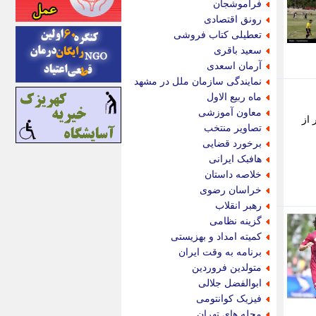
فراموشجان
اینتیتر
رونق اقتصادی
ایونا نیوز
تعطیلی کتاب فروشی
بازتاب آنلاین
سعید باقری
باشگاه خبرنگاران
آرمان اسعدی
باغستان نیوز
نمایندگی سازمان ملل در مشهد
بامبوک
ماه ربیع الاول
ببین و بخون
معاون آموزشی
 از
بدینسان
تصاویر منتخب
بنکر
برخورد قضایی
بیت ران
هافبک ایرانی
پارس فوتبال
خلاصه داستان
پارسینه
خراسان رضوی
پارسینه پلاس
رهبر انقلاب
پاز آنلاین
گزینه نظامی
پاس گل
کمیته امداد و بهزیستی
پانا
برنامه به وقت ایران
پرتو نیوز
متولدین فروردین
پرسون
ابوالفضل جلالی
پنجره نیوز
فیزیک کوانتومی
پویامگ
محله های تهران