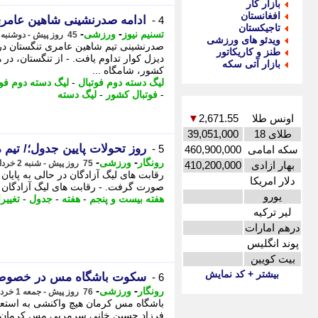
بازار کار
افغانستان
ادامه صدرنشینی شاهین عامری
4 -
تاجیکستان
-
-
تسنیم نیوز
ورزشی
45 روز پیش - دوشنبه 1 تیر 1405، 08:15
ویدئو های ورزشی
صدرنشینی تیم شاهین عامری تنگستان در 
طنز و کاریکاتور
دیزل کوار تداوم یافت. - از تنگستان، در
بازار آتی سکه
کشور، شامگاه ...
لیگ دسته دوم فوتبال
-
لیگ دسته دوم فو
-
فوتبال کشور
-
لیگ دسته
اونس طلا
2,671.55
▼
طلای 18
39,051,000
روز تحولات پایین جدول؛/ تیم
5 -
سکه امامی
460,900,000
-
-
رونگار
ورزشی
75 روز پیش - شنبه 2 خرداد 1405، 17:52
بهار ازادی
410,200,000
رقابت های لیگ آزادگان در حالی به پایان
دلار امریکا
صورت گرفت. - رقابت های لیگ آزادگان در
یورو
هفته بیست و پنجم
-
هفته
-
جدول
-
تغییر
لیر ترکیه
درهم امارات
پوند انگلیس
بیت کویین
بیشتر + کد نمایش
سکوت باشگاه مس در خصوص
6 -
-
-
رونگار
ورزشی
76 روز پیش - جمعه 1 خرداد 1405، 16:07
باشگاه مس کرمان هیچ واکنشی به استع
فرزاد حسین خانی سرمربی مس کرمان دو 