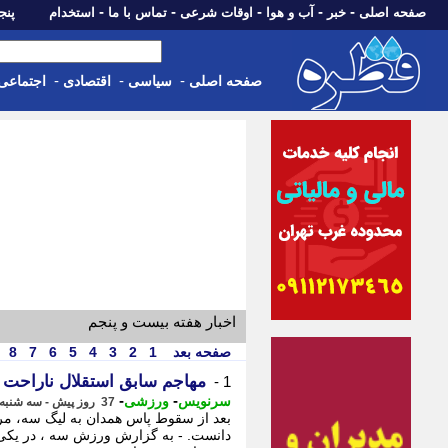
-
-
-
-
-
صفحه اصلی
خبر
آب و هوا
اوقات شرعی
تماس با ما
استخدام
پنجشنبه، 15 م
-
-
-
صفحه اصلی
سیاسی
اقتصادی
اجتماعی
اخبار هفته بیست و پنجم
صفحه بعد
1
2
3
4
5
6
7
8
مهاجم سابق استقلال ناراحت 
1 -
-
-
سرنویس
ورزشی
37 روز پیش - سه شنبه 9 تیر 1405، 18:08
بعد از سقوط پاس همدان به لیگ سه، مر
دانست. - به گزارش ورزش سه ، در یکی ا