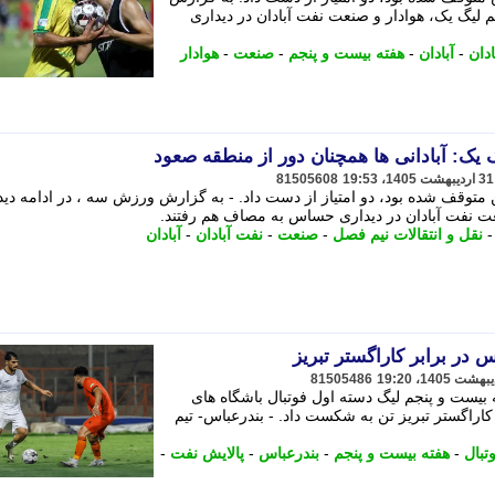
جم لیگ یک، هوادار و صنعت نفت آبادان در دیداری
دان
-
آبادان
-
هفته بیست و پنجم
-
صنعت
-
هوادار
81505608
توقف شده بود، دو امتیاز از دست داد. - به گزارش ورزش سه ، در ادامه دید
عت نفت آبادان در دیداری حساس به مصاف هم رفتند.
نقل و انتقالات نیم فصل
-
صنعت
-
نفت آبادان
-
آبادان
در برابر کاراگستر تبریز
81505486
ه بیست و پنجم لیگ دسته اول فوتبال باشگاه های
کاراگستر تبریز تن به شکست داد. - بندرعباس- تیم
تبال
-
هفته بیست و پنجم
-
بندرعباس
-
پالایش نفت
-