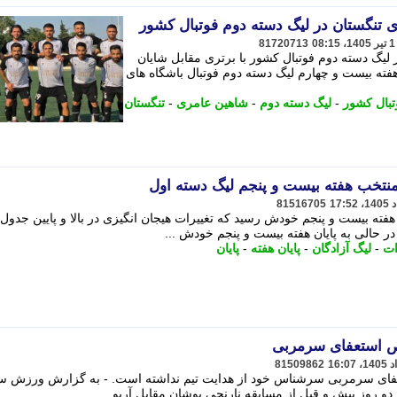
 تنگستان در لیگ دسته دوم فوتبال کشور
81720713
لیگ دسته دوم فوتبال کشور با برتری مقابل شایان
 هفته بیست و چهارم لیگ دسته دوم فوتبال باشگاه های
تبال کشور
-
لیگ دسته دوم
-
شاهین عامری
-
تنگستان
 منتخب هفته بیست و پنجم لیگ دسته اول
81516705
 هفته بیست و پنجم خودش رسید که تغییرات هیجان انگیزی در بالا و پایین جدول
 حالی به پایان هفته بیست و پنجم خودش ...
ات
-
لیگ آزادگان
-
پایان هفته
-
پایان
 استعفای سرمربی
81509862
فای سرمربی سرشناس خود از هدایت تیم نداشته است. - به گزارش ورزش س
روز پیش و قبل از مسابقه نارنجی پوشان مقابل آریو ...