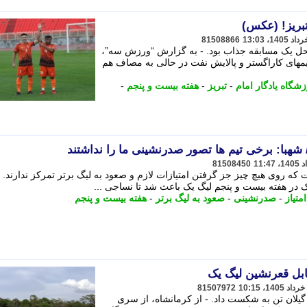
تبریز! (عکس)
81508866
محل یک مسابقه جذاب بود. - به گزارش “ورزش سه”،
مهای کاراگستر و پالایش نفت در حالی به مصاف هم
شگاه یادگار امام
-
تبریز
-
هفته بیست و پنجم
-
هبا: برخی تیم ها تصور صدرنشینی ما را نداشتند
81508450
 روی هیچ چیز جز گرفتن امتیازات لازم و صعود به لیگ برتر تمرکز ندارند. -
 هفته بیست و پنجم لیگ یک باعث شد تا نساجی ...
امتیاز
-
صدرنشینی
-
صعود به لیگ برتر
-
هفته بیست و پنجم
ل قعرنشین لیگ یک
81507972
گیلان تن به شکست داد. - از کرمانشاه، از سری