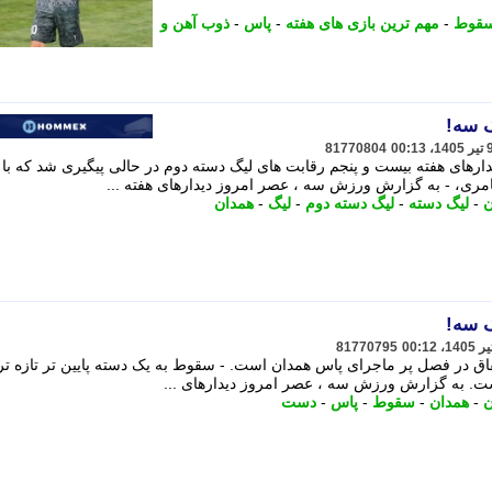
قوط
-
مهم ترین بازی های هفته
-
پاس
-
ذوب آهن و
گ سه!
81770804
های هفته بیست و پنجم رقابت های لیگ دسته دوم در حالی پیگیری شد که با
ی، - به گزارش ورزش سه ، عصر امروز دیدارهای هفته ...
ن
-
لیگ دسته
-
لیگ دسته دوم
-
لیگ
-
همدان
گ سه!
81770795
فاق در فصل پر ماجرای پاس همدان است. - سقوط به یک دسته پایین تر تازه تر
ت. به گزارش ورزش سه ، عصر امروز دیدارهای ...
ن
-
همدان
-
سقوط
-
پاس
-
دست