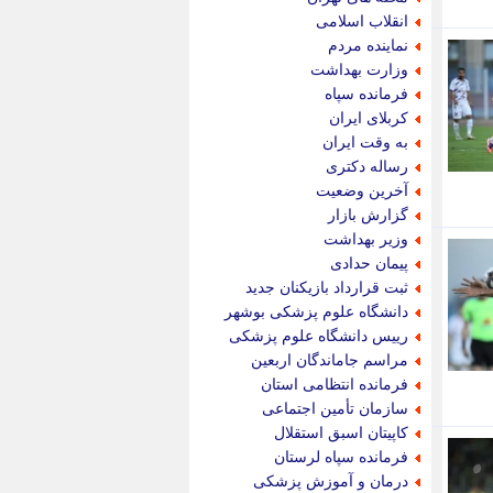
پویه آنلاین
انقلاب اسلامی
پیام نفت
نماینده مردم
تابناک
وزارت بهداشت
تازه نیوز
فرمانده سپاه
تبیان
کربلای ایران
تجارت نیوز
به وقت ایران
تحریریه
رساله دکتری
ترابر نیوز
آخرین وضعیت
ترفندباز
گزارش بازار
تریبون اقتصاد
وزیر بهداشت
تسنیم نیوز
پیمان حدادی
تک ناک
ثبت قرارداد بازیکنان جدید
تکراتو
دانشگاه علوم پزشکی بوشهر
توریسم آنلاین
رییس دانشگاه علوم پزشکی
تولید نیوز
مراسم جاماندگان اربعین
تیتر فوری
فرمانده انتظامی استان
تیکنا
سازمان تأمین اجتماعی
جاب ویژن
کاپیتان اسبق استقلال
جار نیوز
فرمانده سپاه لرستان
جالبتر
درمان و آموزش پزشکی