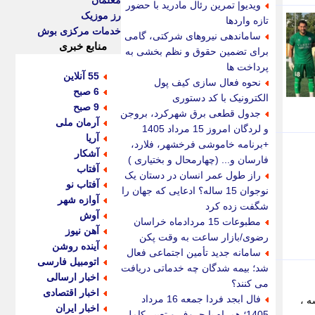
معلمان
ویدیو| تمرین رئال مادرید با حضور
رز موزیک
تازه واردها
خدمات مرکزی بوش
ساماندهی نیروهای شرکتی، گامی
منابع خبری
برای تضمین حقوق و نظم بخشی به
پرداخت ها
55 آنلاین
نحوه فعال سازی کیف پول
6 صبح
الکترونیک با کد دستوری
9 صبح
جدول قطعی برق شهرکرد، بروجن
آرمان ملی
و لردگان امروز 15 مرداد 1405
آریا
+برنامه خاموشی فرخشهر، فلارد،
آشکار
فارسان و... (چهارمحال و بختیاری )
آفتاب
راز طول عمر انسان در دستان یک
آفتاب نو
نوجوان 15 ساله؟ ادعایی که جهان را
آوازه شهر
شگفت زده کرد
آوش
مطبوعات 15 مردادماه خراسان
آهن نیوز
رضوی/بازار ساعت به وقت پکن
آینده روشن
سامانه جدید تأمین اجتماعی فعال
اتومبیل فارسی
شد؛ بیمه شدگان چه خدماتی دریافت
اخبار ارسالی
می کنند؟
اخبار اقتصادی
فال ابجد فردا جمعه 16 مرداد
ه ،
اخبار ایران
1405؛ همراه با حروف و تعبیر کامل