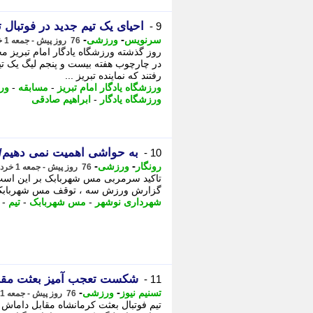
احیای یک تیم جدید در فوتبال 
9 -
-
-
سرنویس
ورزشی
76 روز پیش - جمعه 1 خرداد 1405، 13:03
روز گذشته ورزشگاه یادگار امام تبریز 
در چارچوب هفته بیست و پنجم لیگ یک تی
رفتند که نماینده تبریز ...
ورزشگاه یادگار امام تبریز
-
مسابقه
-
ورز
ورزشگاه یادگار
-
ابراهیم صادقی
به حواشی اهمیت نمی دهیم/ ش
10 -
-
-
رونگار
ورزشی
76 روز پیش - جمعه 1 خرداد 1405، 11:47
تاکید سرمربی مس شهربابک بر این است که
گزارش ورزش سه ، توقف مس شهربابک در
شهرداری نوشهر
-
مس شهربابک
-
تیم
-
شکست تعجب آمیز بعثت مقاب
11 -
-
-
تسنیم نیوز
ورزشی
76 روز پیش - جمعه 1 خرداد 1405، 10:15
تیم فوتبال بعثت کرمانشاه مقابل داماش 