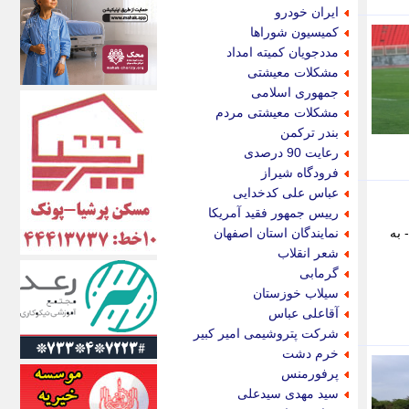
اکونیوز
ایران خودرو
الف
کمیسیون شوراها
انتشار آنلاین
مددجویان کمیته امداد
اندیشه قرن
مشکلات معیشتی
اندیشه معاصر
جمهوری اسلامی
اندیشه ها
مشکلات معیشتی مردم
انرژی پرس
بندر ترکمن
ای استخدام
رعایت 90 درصدی
ایتنا
فرودگاه شیراز
ایراف
عباس علی کدخدایی
ایران آرت
رییس جمهور فقید آمریکا
ایران آنلاین
 به
نمایندگان استان اصفهان
ایران زندگی
شعر انقلاب
ایران فوری
گرمابی
ایرانی روز
سیلاب خوزستان
ایرانیتال
آقاعلی عباس
ایرنا
شرکت پتروشیمی امیر کبیر
ایسکانیوز
خرم دشت
ایسنا
پرفورمنس
ایکنا
سید مهدی سیدعلی
ایلنا