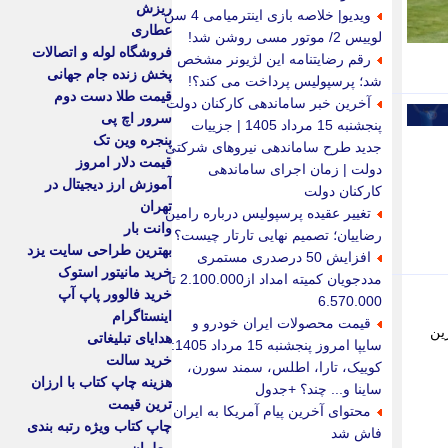
ریزش
ویدیو| خلاصه بازی اینترمیامی 4 سن
عطاری
لوییس 2/ موتور مسی روشن شد!
فروشگاه لوله و اتصالات
رقم رضایتنامه این لژیونر مشخص
پخش زنده جام جهانی
شد؛ پرسپولیس پرداخت می کند؟!
قیمت طلا دست دوم
آخرین خبر ساماندهی کارکنان دولت
سرور اچ پی
پنجشنبه 15 مرداد 1405 | جزییات
پنجره وین تک
جدید طرح ساماندهی نیروهای شرکتی
قیمت دلار امروز
دولت | زمان اجرای ساماندهی
آموزش ارز دیجیتال در
کارکنان دولت
تهران
تغییر عقیده پرسپولیس درباره رامین
وانت بار
رضاییان؛ تصمیم نهایی تارتار چیست؟
بهترین طراحی سایت یزد
افزایش 50 درصدری مستمری
خرید مانیتور استوک
مددجویان کمیته امداد از2.100.000 تا
خرید فالوور پاپ آپ
6.570.000
اینستاگرام
قیمت محصولات ایران خودرو و
ین
هدایای تبلیغاتی
سایپا امروز پنجشنبه 15 مرداد 1405:
خرید سالت
کوییک، تارا، اطلس، سمند سورن،
هزینه چاپ کتاب با ارزان
ساینا و... چند؟ +جدول
ترین قیمت
محتوای آخرین پیام آمریکا به ایران
چاپ کتاب ویژه رتبه بندی
فاش شد