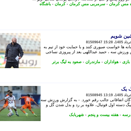
ه مس کرمان
-
سرمربی مس کرمان
-
کرمان
-
باشگاه
نشین شویم
81509647
نه ها خواست صبوری کنند و با حمایت خود از تیم به
ش ورزش سه ، حمید عبداللهی بعد از پیروزی نساجی
بازی
-
هواداران
-
مازندران
-
صعود به لیگ برتر
81508945
ادگان اتفاقاتی جالب رقم خورد. - به گزارش ورزش سه
یگ دسته اول فوتبال، علاوه بر رد و بدل شدن گل و
رسه
-
هفته بیست و پنجم
-
شهربابک