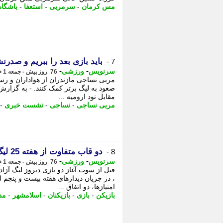
مس کرمان
-
سرمربی
-
استعفا
-
باشگا
باید بازی بعد را ببریم و صدر
7 -
-
-
سرنویس
ورزشی
76 روز پیش - جمعه 1 خرداد 1405، 15:28
مربی نساجی مازندران از هواداران و رسا
صعود به لیگ برتر کمک کنند. - به گزار
مقابل نود ارومیه ...
مربی نساجی
-
نساجی
-
نشست خبری
-
دو قاب متفاوت از هفته 25 لیگ یک
8 -
-
-
سرنویس
ورزشی
76 روز پیش - جمعه 1 خرداد 1405، 13:19
قبل از سوت آغاز دو بازی دیروز لیگ آز
، در جریان دیدارهای هفته بیست و پنجم ل
امتیازها، دو اتفاق ...
بازیکن
-
بازی
-
بازیکنان
-
اسلامشهر
-
مد