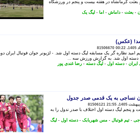
 بعثت کرمانشاه در هفته بیست و پنجم در ورزشگاه
ن
-
بعثت
-
داماش
-
اما
-
لیگ یک
شد! (عکس)
81506670
یم امید نظاره گر یک مسابقه لیگ دسته اول شد. - لژیونر جوان فوتبال ایران دور
گ دسته اول شد. به گزارش ورزش سه ...
 ایران
-
دسته اول
-
لیگ دسته
-
رضا غندی پور
 نساجی به یک قدمی صدر جدول
81506121
ت و پنجم لیگ دسته اول اختلاف با صدر ندول را به
جی
-
تیم فوتبال
-
مس شهربابک
-
دسته اول
-
لیگ