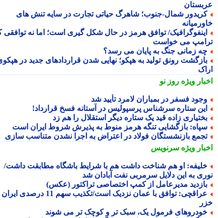
بستان
ریدور شمال-جنوب؛ شاهرگ حیاتی تجارت در سایه تنش های
ورمیانه
ینفوگرافیک/ توافق هرمز در حال شکل گیری است؛ اما نه توافقی که
امپ می خواست
ه زمانی جنگ به پایان می رسد؟
ازگشت رونق تولید به هپکو؛ نهایی شدن قراردادهای جدید در هپکوی
اک
بار ویژه
روز نو
جود فسفر در بمباران لامرد تأیید شد
ین ستاره سرشناس پرسپولیس در آستانه فسخ قرارداد!
ختیاری زاده قید یک ستاره دیگر استقلال را هم زد
پاه: بازگشایی تنگه هرمز منوط به پذیرش شروط ایران است
جمع بازنشستگان فولاد در اعتراض به اجرا نشدن متناسب سازی
بار ویژه
سرنویس
لیفه: او هم شناخت داشت هم با شرایط باشگاه مطابقت داشت/
ری به این دلایل سرمربی نفت آبادان شد
ازدید مدیرعامل از کمپ اختصاصی تراکتور (عکس)
عراقچی: توافق با عمان نزدیک است/تکذیب سهم 11 درصدی ایران از
ر
ودروهای فرمول یک، سبک تر و کوچک تر می شوند