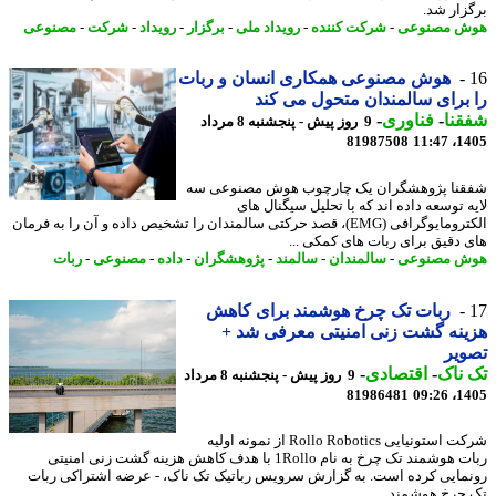
زار شد.
ش مصنوعی
-
شرکت کننده
-
رویداد ملی
-
برگزار
-
رویداد
-
شرکت
-
مصنوعی
هوش مصنوعی همکاری انسان و ربات
برای سالمندان متحول می کند
نا
-
فناوری
-
9 روز پیش - پنجشنبه 8 مرداد
81987508
1405
نا پژوهشگران یک چارچوب هوش مصنوعی سه
ه توسعه داده اند که با تحلیل سیگنال های
الکترومایوگرافی (EMG)، قصد حرکتی سالمندان را تشخیص داده و آن را به فرمان
 دقیق برای ربات های کمکی ...
ش مصنوعی
-
سالمندان
-
سالمند
-
پژوهشگران
-
داده
-
مصنوعی
-
ربات
ربات تک چرخ هوشمند برای کاهش
نه گشت زنی امنیتی معرفی شد +
یر
ناک
-
اقتصادی
-
9 روز پیش - پنجشنبه 8 مرداد
81986481
1405
شرکت استونیایی Rollo Robotics از نمونه اولیه
ربات هوشمند تک چرخ به نام 1Rollo با هدف کاهش هزینه گشت زنی امنیتی
مایی کرده است. به گزارش سرویس رباتیک تک ناک، - عرضه اشتراکی ربات
چرخ هوشمند ...