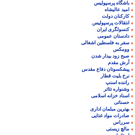
اشگاه پرسپولیس
مید عالیشاه
ارکنان دولت
نتقالات پرسپولیس
نسولگری ایران
ادستان عمومی
فر به فلسطین اشغالی
ومکس
بح زود بیدار شدن
رش مقدم
یشکسوتان دفاع مقدس
رخ بلیت قطار
اننده اسنپ
شنواره تئاتر
سناد خزانه اسلامی
سناتی
هترین مبلمان اداری
ادرات مواد غذایی
رراس
الچ زیستی