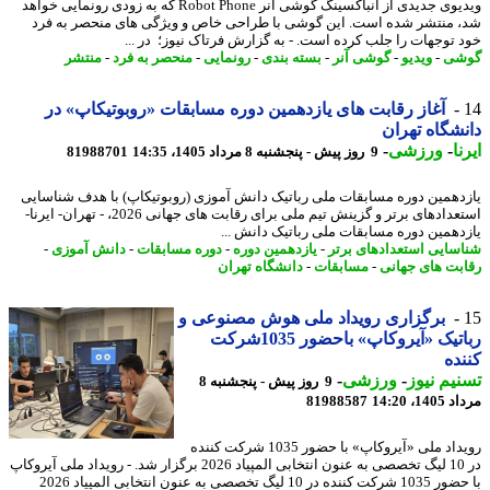
ویدیوی جدیدی از آنباکسینگ گوشی آنر Robot Phone که به زودی رونمایی خواهد
 منتشر شده است. این گوشی با طراحی خاص و ویژگی های منحصر به فرد
 توجهات را جلب کرده است. - به گزارش فرتاک نیوز؛ در ...
شی
-
ویدیو
-
گوشی آنر
-
بسته بندی
-
رونمایی
-
منحصر به فرد
-
منتشر
آغاز رقابت های یازدهمین دوره مسابقات «روبوتیکاپ» در
شگاه تهران
ا
-
ورزشی
-
9 روز پیش - پنجشنبه 8 مرداد 1405، 14:35
81988701
دهمین دوره مسابقات ملی رباتیک دانش آموزی (روبوتیکاپ) با هدف شناسایی
استعدادهای برتر و گزینش تیم ملی برای رقابت های جهانی 2026، - تهران- ایرنا-
دهمین دوره مسابقات ملی رباتیک دانش ...
سایی استعدادهای برتر
-
یازدهمین دوره
-
دوره مسابقات
-
دانش آموزی
-
بت های جهانی
-
مسابقات
-
دانشگاه تهران
برگزاری رویداد ملی هوش مصنوعی و
رباتیک «آیروکاپ» باحضور 1035شرکت
ده
یم نیوز
-
ورزشی
-
9 روز پیش - پنجشنبه 8
1، 14:20
81988587
رویداد ملی «آیروکاپ» با حضور 1035 شرکت کننده
در 10 لیگ تخصصی به عنون انتخابی المپیاد 2026 برگزار شد. - رویداد ملی آیروکاپ
با حضور 1035 شرکت کننده در 10 لیگ تخصصی به عنون انتخابی المپیاد 2026