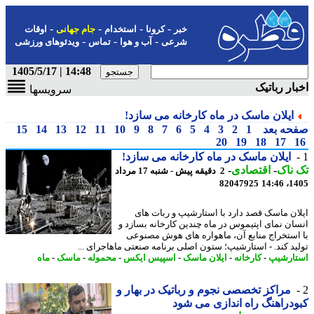
-
-
-
-
خبر
کرونا
استخدام
جام جهانی
اوقات
-
-
-
شرعی
آب و هوا
تماس
ویدئوهای ورزشی
14:48 | 1405/5/17
ار رباتیک
سرویسها
ایلان ماسک در ماه کارخانه می سازد!
حه بعد
1
2
3
4
5
6
7
8
9
10
11
12
13
14
15
20
19
18
17
ایلان ماسک در ماه کارخانه می سازد!
ناک
-
اقتصادی
-
2 دقیقه پیش - شنبه 17 مرداد
82047925
1405
ان ماسک قصد دارد با استارشیپ و ربات های
ان نمای اپتیموس در ماه چندین کارخانه بسازد و
استخراج منابع آن، ماهواره های هوش مصنوعی
ید کند. - استارشیپ؛ ستون اصلی برنامه صنعتی ماهاجرای ...
ارشیپ
-
کارخانه
-
ایلان ماسک
-
اسپیس ایکس
-
محموله
-
ماسک
-
ماه
مراکز تخصصی نجوم و رباتیک در بهار و
دراهنگ راه اندازی می شود