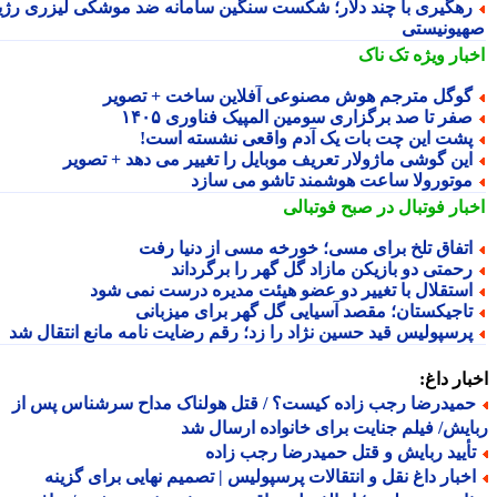
هگیری با چند دلار؛ شکست سنگین سامانه ضد موشکی لیزری رژیم
یونیستی
بار ویژه
تک ناک
وگل مترجم هوش مصنوعی آفلاین ساخت + تصویر
فر تا صد برگزاری سومین المپیک فناوری ۱۴۰۵
شت این چت بات یک آدم واقعی نشسته است!
ین گوشی ماژولار تعریف موبایل را تغییر می دهد + تصویر
وتورولا ساعت هوشمند تاشو می سازد
بار فوتبال در صبح فوتبالی
تفاق تلخ برای مسی؛ خورخه مسی از دنیا رفت
حمتی دو بازیکن مازاد گل گهر را برگرداند
ستقلال با تغییر دو عضو هیئت مدیره درست نمی شود
اجیکستان؛ مقصد آسیایی گل گهر برای میزبانی
رسپولیس قید حسین نژاد را زد؛ رقم رضایت نامه مانع انتقال شد
ار داغ:
میدرضا رجب زاده کیست؟ / قتل هولناک مداح سرشناس پس از
یش/ فیلم جنایت برای خانواده ارسال شد
أیید ربایش و قتل حمیدرضا رجب زاده
خبار داغ نقل و انتقالات پرسپولیس | تصمیم نهایی برای گزینه