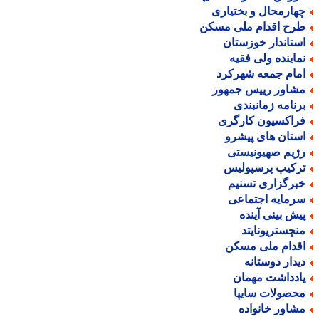
هارمحال و بختیاری
رح اقدام ملی مسکن
ستاندار خوزستان
ماینده ولی فقیه
مام جمعه شهرکرد
شاور رییس جمهور
رنامه زمانبندی
راکسیون کارگری
ستان های پیشرو
ژیم صهیونیستی
رکیب پرسپولیس
برگزاری تسنیم
رمایه اجتماعی
یش بینی آینده
نچستریونایتد
قدام ملی مسکن
یدار دوستانه
ادداشت مهمان
حصولات سایپا
شاور خانواده