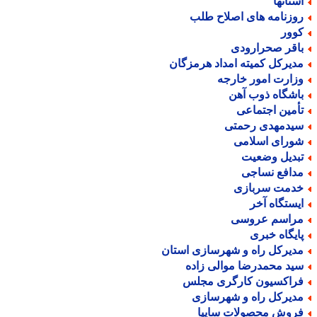
ستانها
وزنامه های اصلاح طلب
وور
اقر صحرارودی
دیرکل کمیته امداد هرمزگان
زارت امور خارجه
اشگاه ذوب آهن
أمین اجتماعی
یدمهدی رحمتی
ورای اسلامی
بدیل وضعیت
دافع نساجی
دمت سربازی
یستگاه آخر
راسم عروسی
ایگاه خبری
دیرکل راه و شهرسازی استان
ید محمدرضا موالی زاده
راکسیون کارگری مجلس
دیرکل راه و شهرسازی
روش محصولات سایپا