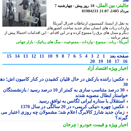
بتر
-
بین الملل
-
10 روز پیش - چهارشنبه 7
1، 21:07
81984233
نقل از ایسنا، کمیسیون ارتباطات فدرال آمریکا
دات ربات های انسان نمای جدید ساخت کشورهای
ر و مبدل های برق را ممنوع کرده و در این اقدام، - این اقدامات احتمالا پیش از
برنامه ...
یکا
-
ربات
-
ممنوع
-
واردات
-
ممنوعیت
-
سگ های رباتیک
-
بازار جهانی
حه بعد
1
2
3
4
5
6
7
8
9
10
11
12
13
14
15
20
19
18
17
بار ویژه
اقتصاد آزاد
کس| راننده بارکش در حال قلیان کشیدن در کنار کامیون اش؛ دهه
30 درصد متناسب سازی به کمتر از 10 درصد رسید / بازنشستگان
استار ابطال مصوبه شدند
ستقلال با ستاره ایرانی لگانس به توافق رسید
کس| چهره «نیکی کریمی» در 20 سالگی در سال 1370
مان جدید شارژ کالابرگ اعلام شد؛ مشمولان چه روزی اعتبار می
رند؟
بار ویژه
و قیمت خودرو | چرخان