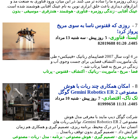
گی روزمره ما را ساده تر می کنند. در این میان، ورود فناوری به صنعت مد و
ارهای دیداری باعث خلق ابزاری نوین به نام عینک آفتابی هوشمند شده است.
ک آفتابی
-
زندگی روزمره
-
فناوری
-
هوشمند
-
هندزفری
-
موسیقی
-
بدون
روزی که ققنوس ناسا به سوی مریخ
از کرد!
نا
-
فناوری
-
5 روز پیش - سه شنبه 13 مرداد
82019688
1405
در 4 اوت سال 2007 فضاپیمای رباتیک «فینیکس» طی
ماموریت اکتشاف فضایی برای جست وجوی آب و
گی در مریخ به فضا پرتاب شد. -
-
مریخ
-
ماموریت
-
رباتیک
-
اکتشاف
-
ققنوس
-
پرتاب
امکان همکاری چند ربات با هوش
Gemini Robotics ER گوگل
ناک
-
اقتصادی
-
7 روز پیش - شنبه 10 مرداد
81999658
1405
ت گوگل دیپ مایند با معرفی مدل هوش
مصنوعی Gemini Robotics ER 2، توانایی ربات های
ان نما را در درک محیط، برنامه ریزی، تصمیم گیری و همکاری هم زمان
ایش داد. - تصمیم گیری بدون توقف رباتمدل ...
امه ریزی
-
تصمیم گیری
-
هوش مصنوعی
-
برنامه
-
مدل
-
ربات
-
مصنوعی