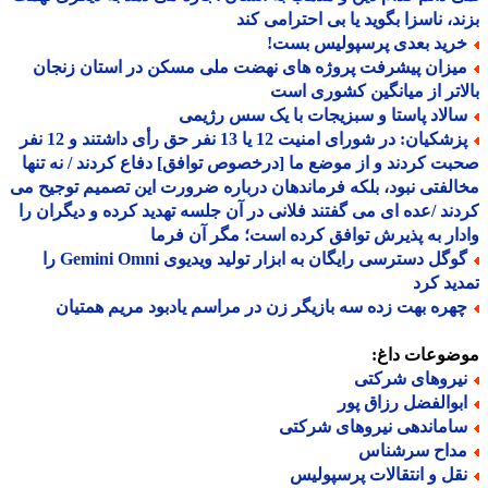
د، ناسزا بگوید یا بی احترامی کند
رید بعدی پرسپولیس بست!
یزان پیشرفت پروژه های نهضت ملی مسکن در استان زنجان
اتر از میانگین کشوری است
الاد پاستا و سبزیجات با یک سس رژیمی
پزشکیان: در شورای امنیت 12 یا 13 نفر حق رأی داشتند و 12 نفر
ت کردند و از موضع ما [درخصوص توافق] دفاع کردند / نه تنها
لفتی نبود، بلکه فرماندهان درباره ضرورت این تصمیم توجیح می
ند /عده ای می گفتند فلانی در آن جلسه تهدید کرده و دیگران را
ار به پذیرش توافق کرده است؛ مگر آن فرما
گوگل دسترسی رایگان به ابزار تولید ویدیوی Gemini Omni را
ید کرد
هره بهت زده سه بازیگر زن در مراسم یادبود مریم همتیان
ضوعات داغ:
یروهای شرکتی
بوالفضل رزاق پور
اماندهی نیروهای شرکتی
داح سرشناس
قل و انتقالات پرسپولیس