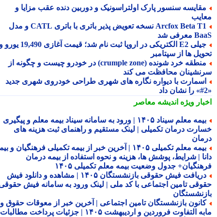
قایسه سنسور پارک اولتراسونیک و دوربین دنده عقب مزایا و
ایب
Arcfox Beta T1 نسخه تعویض پذیر باتری با باتری CATL و مدل
معرفی شد
جیلی E2 الکتریکی در اروپا ثبت نام شد؛ قیمت آغازی 19,490 یورو و
ویل ها از سپتامبر
منطقه خرد شونده (crumple zone) در خودرو چیست و چگونه از
نشینان محافظت می کند
سمارت با دیواره نگاره های شهری طراحی خودروی شهری جدید
بار ویژه
اندیشه معاصر
بیمه معلم سیناد ۱۴۰۵ | ورود به سامانه سیناد بیمه معلم و پیگیری
ارت درمان تکمیلی | لینک مستقیم و راهنمای ثبت هزینه های
مان
بیمه معلم تکمیلی ۱۴۰۵ | آخرین خبر از بیمه تکمیلی فرهنگیان و بیمه
نا | شرایط، پوشش ها، هزینه و نحوه استفاده از بیمه درمان
هنگیان+ جدول وضعیت بیمه معلم تکمیلی ۱۴۰۵
دریافت فیش حقوقی بازنشستگان ۱۴۰۵ | مشاهده و دانلود فیش
وقی تامین اجتماعی با کد ملی | لینک ورود به سامانه فیش حقوقی
زنشستگان
انون بازنشستگان تامین اجتماعی | آخرین خبر از معوقات حقوق و
مابه التفاوت فروردین و اردیبهشت ۱۴۰۵ | جزئیات پرداخت مطالبات