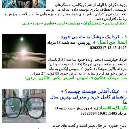
هشگران با الهام از هنر کریگامی، حسگرهای
یدنی انعطاف پذیری توسعه داده اند که می توانند
، راحتی و کارایی لباس های هوشمند را در حوزه هایی مانند سلامت، ورزش و
یک افزایش دهند. ...
طاف پذیری
-
پژوهشگران
-
هوشمند
-
لباس
-
فناوری
-
حوزه
-
هایی
فردا یک موشک به ماه می خورد
نا
-
بین الملل
-
4 روز پیش - سه شنبه 13 مرداد
82022217
1405
فردا، چهارشنبه (پنجم اوت) حدود ساعت 2:35 بامداد
به وقت منطقه شرقی آمریکا (10:35 به وقت تهران)،
مرحله بالایی موشک فالکون 9 اسپیس ایکس به ماه
د خواهد کرد و دهانه ای به عرض حدود 89 فوت (27 متر) ...
-
موشک
-
فالکون 9
-
اسپیس
-
اسپیس ایکس
-
فالکون
-
برخورد
عینک آفتابی هوشمند چیست؟ +
نمای کامل خرید و معرفی بهترین مدل
ناک
-
اقتصادی
-
4 روز پیش - سه شنبه 13
1، 10:01
82020794
ای فناوری در حال تغییر است و گجت های جدید