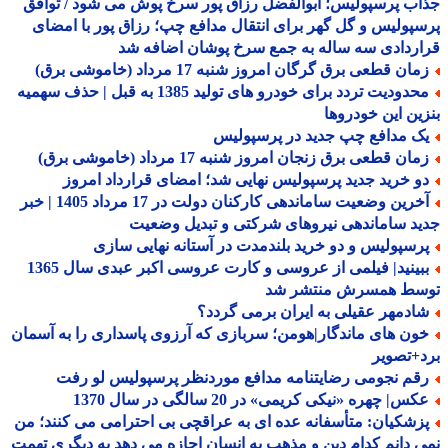
ب پرسپولیس؛ ابوالفضل رزاق پور سرخ پوش می شود / توافق
پولیس و گل گهر برای انتقال مدافع چپ؛ رزاق پور با امضای
ردادی سه ساله به جمع سرخ پوشان اضافه شد
ان قطعی برق گرگان امروز شنبه 17 مرداد (خاموشی برق)
محدودیت تردد برای خودرو های تولید 1385 به قبل | حذف سهمیه
ین این خودروها
ک مدافع چپ جدید در پرسپولیس
ان قطعی برق زنجان امروز شنبه 17 مرداد (خاموشی برق)
و خرید جدید پرسپولیس نهایی شد؛ امضای قرارداد امروز
آخرین وضعیت ساماندهی کارکنان دولت در 17 مرداد 1405 | خبر
د ساماندهی نیروهای شرکتی و تبدیل وضعیت
رسپولیس و دو خرید بلندمدت در آستانه نهایی سازی
ببینید| فیلمی از عروسی و کارت عروسی اکبر عبدی سال 1365
سط همسرش منتشر شد
ادمهر عقیلی به ایران برمی گردد؟
ون های ماندگار|هومن؛ سربازی که آرزوی پاسداری را به آسمان
+تصویر
قم نجومی رضایتنامه مدافع موردنظر پرسپولیس لو رفت
س| چهره «نیکی کریمی» در 20 سالگی در سال 1370
زشکیان: متأسفانه عده ای به عراقچی بی احترامی می کنند؛ من
 دانم کدام دین و مذهب به انسان اجازه می دهد به دیگری تهمت