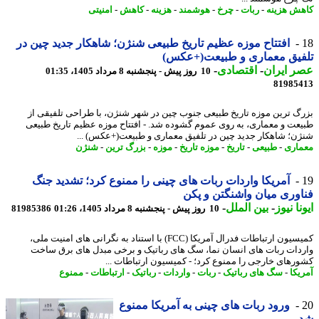
ش هزینه
-
ربات
-
چرخ
-
هوشمند
-
هزینه
-
کاهش
-
امنیتی
افتتاح موزه عظیم تاریخ طبیعی شنژن؛ شاهکار جدید چین در
فیق معماری و طبیعت(+عکس)
 ایران
-
اقتصادی
-
10 روز پیش - پنجشنبه 8 مرداد 1405، 01:35
81985
گ ترین موزه تاریخ طبیعی جنوب چین در شهر شنژن، با طراحی تلفیقی از
عت و معماری، به روی عموم گشوده شد. - افتتاح موزه عظیم تاریخ طبیعی
ن؛ شاهکار جدید چین در تلفیق معماری و طبیعت(+عکس) ...
اری
-
طبیعی
-
تاریخ
-
موزه تاریخ
-
موزه
-
بزرگ ترین
-
شنژن
آمریکا واردات ربات های چینی را ممنوع کرد؛ تشدید جنگ
وری میان واشنگتن و پکن
نا نیوز
-
بین الملل
-
10 روز پیش - پنجشنبه 8 مرداد 1405، 01:26
81985386
کمیسیون ارتباطات فدرال آمریکا (FCC) با استناد به نگرانی های امنیت ملی،
دات ربات های انسان نما، سگ های رباتیک و برخی مبدل های برق ساخت
رهای خارجی را ممنوع کرد؛ - کمیسیون ارتباطات ...
یکا
-
سگ های رباتیک
-
ربات
-
واردات
-
رباتیک
-
ارتباطات
-
ممنوع
ورود ربات های چینی به آمریکا ممنوع