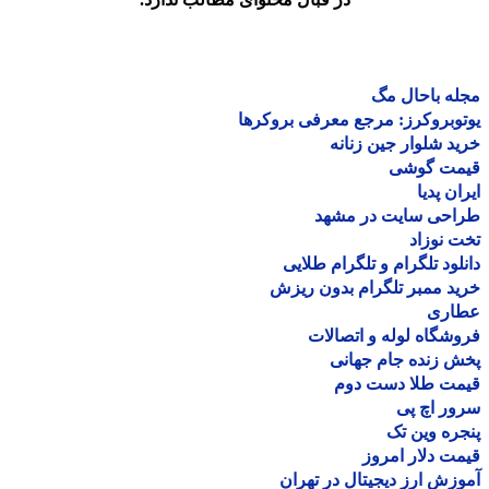
ه باحال مگ
وبروکرز: مرجع معرفی بروکرها
د شلوار جین زنانه
مت گوشی
ان پدیا
احی سایت در مشهد
 نوزاد
لود تلگرام و تلگرام طلایی
د ممبر تلگرام بدون ریزش
اری
شگاه لوله و اتصالات
 زنده جام جهانی
مت طلا دست دوم
ر اچ پی
ره وین تک
ت دلار امروز
زش ارز دیجیتال در تهران