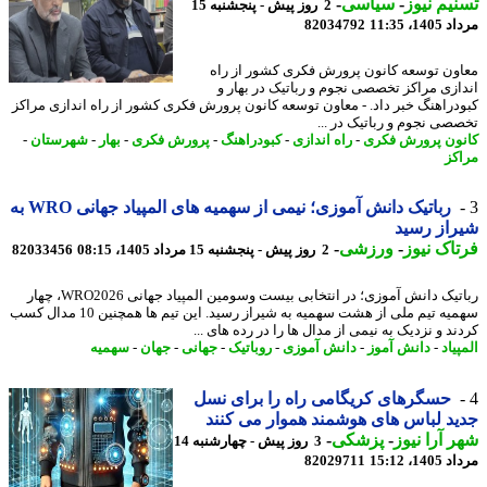
یم نیوز
-
سیاسی
-
2 روز پیش - پنجشنبه 15
1، 11:35
82034792
ون توسعه کانون پرورش فکری کشور از راه
ازی مراکز تخصصی نجوم و رباتیک در بهار و
دراهنگ خبر داد. - معاون توسعه کانون پرورش فکری کشور از راه اندازی مراکز
صی نجوم و رباتیک در ...
ون پرورش فکری
-
راه اندازی
-
کبودراهنگ
-
پرورش فکری
-
بهار
-
شهرستان
-
کز
رباتیک دانش آموزی؛ نیمی از سهمیه های المپیاد جهانی WRO به
از رسید
اک نیوز
-
ورزشی
-
2 روز پیش - پنجشنبه 15 مرداد 1405، 08:15
82033456
رباتیک دانش آموزی؛ در انتخابی بیست وسومین المپیاد جهانی WRO2026، چهار
سهمیه تیم ملی از هشت سهمیه به شیراز رسید. این تیم ها همچنین 10 مدال کسب
د و نزدیک به نیمی از مدال ها را در رده های ...
یاد
-
دانش آموز
-
دانش آموزی
-
روباتیک
-
جهانی
-
جهان
-
سهمیه
حسگرهای کریگامی راه را برای نسل
د لباس های هوشمند هموار می کنند
 آرا نیوز
-
پزشکی
-
3 روز پیش - چهارشنبه 14
1، 15:12
82029711