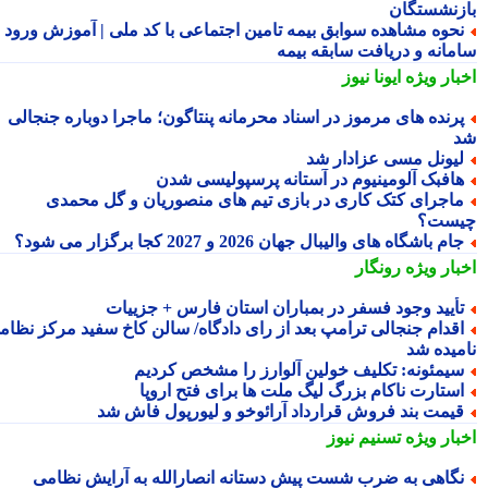
زنشستگان
حوه مشاهده سوابق بیمه تامین اجتماعی با کد ملی | آموزش ورود به
مانه و دریافت سابقه بیمه
بار ویژه
ایونا نیوز
رنده های مرموز در اسناد محرمانه پنتاگون؛ ماجرا دوباره جنجالی
یونل مسی عزادار شد
افبک آلومینیوم در آستانه پرسپولیسی شدن
اجرای کتک کاری در بازی تیم های منصوریان و گل محمدی
ست؟
ام باشگاه های والیبال جهان 2026 و 2027 کجا برگزار می شود؟
بار ویژه
رونگار
أیید وجود فسفر در بمباران استان فارس + جزییات
قدام جنجالی ترامپ بعد از رای دادگاه/ سالن کاخ سفید مرکز نظامی
میده شد
یمئونه: تکلیف خولین آلوارز را مشخص کردیم
ستارت ناکام بزرگ لیگ ملت ها برای فتح اروپا
یمت بند فروش قرارداد آرائوخو و لیورپول فاش شد
بار ویژه
تسنیم نیوز
گاهی به ضرب شست پیش دستانه انصارالله به آرایش نظامی