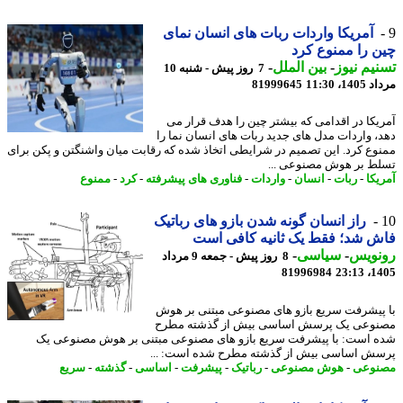
آمریکا واردات ربات های انسان نمای
 را ممنوع کرد
یم نیوز
-
بین الملل
-
7 روز پیش - شنبه 10
1، 11:30
81999645
یکا در اقدامی که بیشتر چین را هدف قرار می
، واردات مدل های جدید ربات های انسان نما را
وع کرد. این تصمیم در شرایطی اتخاذ شده که رقابت میان واشنگتن و پکن برای
ط بر هوش مصنوعی ...
یکا
-
ربات
-
انسان
-
واردات
-
فناوری های پیشرفته
-
کرد
-
ممنوع
راز انسان گونه شدن بازو های رباتیک
 شد؛ فقط یک ثانیه کافی است
نویس
-
سیاسی
-
8 روز پیش - جمعه 9 مرداد
81996984
1405
پیشرفت سریع بازو های مصنوعی مبتنی بر هوش
وعی یک پرسش اساسی بیش از گذشته مطرح
 است: با پیشرفت سریع بازو های مصنوعی مبتنی بر هوش مصنوعی یک
ش اساسی بیش از گذشته مطرح شده است: ...
نوعی
-
هوش مصنوعی
-
رباتیک
-
پیشرفت
-
اساسی
-
گذشته
-
سریع