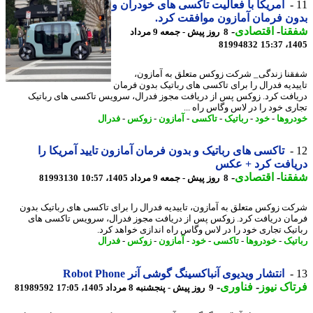
آمریکا با فعالیت تاکسی های خودران و
ن فرمان آمازون موافقت کرد.
نا
-
اقتصادی
-
8 روز پیش - جمعه 9 مرداد
81994832
1405
نا زندگی_ شرکت زوکس متعلق به آمازون،
یدیه فدرال را برای تاکسی های رباتیک بدون فرمان
افت کرد. زوکس پس از دریافت مجوز فدرال، سرویس تاکسی های رباتیک
ری خود را در لاس وگاس راه ...
روها
-
خود
-
رباتیک
-
تاکسی
-
آمازون
-
زوکس
-
فدرال
تاکسی های رباتیک و بدون فرمان آمازون تایید آمریکا را
یافت کرد + عکس
نا
-
اقتصادی
-
8 روز پیش - جمعه 9 مرداد 1405، 10:57
81993130
ت زوکس متعلق به آمازون، تاییدیه فدرال را برای تاکسی های رباتیک بدون
ان دریافت کرد. زوکس پس از دریافت مجوز فدرال، سرویس تاکسی های
تیک تجاری خود را در لاس وگاس راه اندازی خواهد کرد.
تیک
-
خودروها
-
تاکسی
-
خود
-
آمازون
-
زوکس
-
فدرال
انتشار ویدیوی آنباکسینگ گوشی آنر Robot Phone
اک نیوز
-
فناوری
-
9 روز پیش - پنجشنبه 8 مرداد 1405، 17:05
81989592