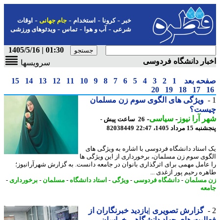
-
-
-
-
خبر
کرونا
استخدام
جام جهانی
اوقات
-
-
-
شرعی
آب و هوا
تماس
ویدئوهای ورزشی
01:30 | 1405/5/16
ار دانشگاه فردوسی
سرویسها
حه بعد
1
2
3
4
5
6
7
8
9
10
11
12
13
14
15
20
19
18
17
ویژگی های الگوی سوم زن مسلمان
ست؟
 آرا نیوز
-
سیاسی
-
26 ساعت پیش -
 مرداد 1405، 22:47
82038449
استاد دانشگاه فردوسی با اشاره به ویژگی های
وی سوم زن مسلمان، برخورداری از این ویژگی ها
عامل مهمی برای اثرگذاری بانوان در جامعه دانست. به گزارش شهرآرانیوز؛
ره رحیم پور ازغدی ...
مسلمان
-
دانشگاه فردوسی
-
ویژگی
-
استاد دانشگاه
-
مسلمان
-
برخورداری
-
عه
گزارش تصویری |بازدید خبرنگاران از
لیت های جهاد دانشگاهی خراسان