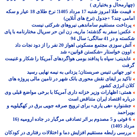
ارمحال و بختیاری )
قیمت طلا امروز شنبه 17 مرداد 1405؛ نرخ طلای 18 عیار و سکه
می چند؟ +جدول (نرخ های آنلاین)
رداخت مستقیم ساماندهی نیروهای شرکتی نیست
کس| سفر به گذشته؛ ماریه، زن ابن حر سریال مختارنامه با پای
و در 41 سالگی؛ سال 94
ش سوزی مجتمع مسکونی اهواز 20 نفر را از دود نجات داد
وون خواستار «شکستن قوانین» شد
ابدینی: سپاه با پدافند بومی هواگردهای آمریکا را شکار و غنیمت
فت
ور جهانی تنیس صربستان؛ یزدانی به نیمه نهایی رسید
اکید بر ایفای نقش محوری بانک شهر در تامین مالی پروژه های
ن انرژی کشور
متی: اظهارات وزیر خزانه داری آمریکا با برخی مواضع قبلی وی
اره اقتصاد ایران متناقض است
شنواره «هی یاری» برای ترویج صرفه جویی برق در کهگیلویه و
راحمد
6 فوتی و 5 مصدوم بر اثر تصادفی مرگبار در جاده ارومیه (16
 1405)
ررسی رابطه مستقیم افزایش دما و اختلالات رفتاری در کودکان