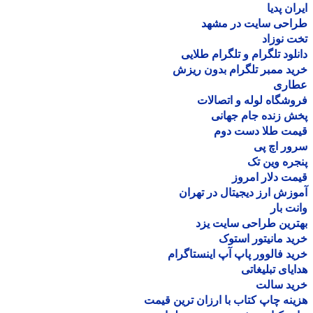
ان پدیا
احی سایت در مشهد
 نوزاد
لود تلگرام و تلگرام طلایی
د ممبر تلگرام بدون ریزش
اری
شگاه لوله و اتصالات
 زنده جام جهانی
مت طلا دست دوم
ر اچ پی
ره وین تک
ت دلار امروز
زش ارز دیجیتال در تهران
ت بار
رین طراحی سایت یزد
د مانیتور استوک
د فالوور پاپ آپ اینستاگرام
یای تبلیغاتی
ید سالت
نه چاپ کتاب با ارزان ترین قیمت