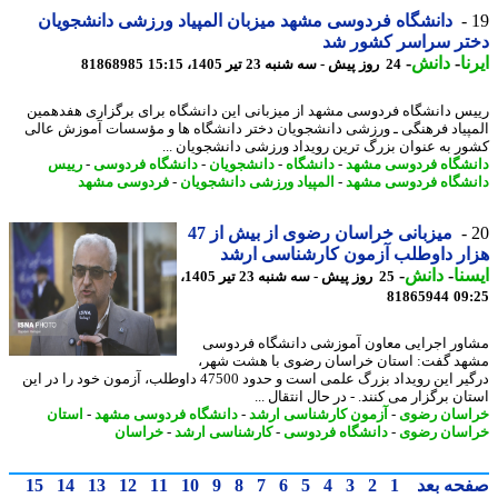
دانشگاه فردوسی مشهد میزبان المپیاد ورزشی دانشجویان
تر سراسر کشور شد
ا
-
دانش
-
24 روز پیش - سه شنبه 23 تیر 1405، 15:15
81868985
س دانشگاه فردوسی مشهد از میزبانی این دانشگاه برای برگزاری هفدهمین
پیاد فرهنگی ـ ورزشی دانشجویان دختر دانشگاه ها و مؤسسات آموزش عالی
ر به عنوان بزرگ ترین رویداد ورزشی دانشجویان ...
شگاه فردوسی مشهد
-
دانشگاه
-
دانشجویان
-
دانشگاه فردوسی
-
رییس
شگاه فردوسی مشهد
-
المپیاد ورزشی دانشجویان
-
فردوسی مشهد
میزبانی خراسان رضوی از بیش از 47
ر داوطلب آزمون کارشناسی ارشد
نا
-
دانش
-
25 روز پیش - سه شنبه 23 تیر 1405،
81865944
09
ور اجرایی معاون آموزشی دانشگاه فردوسی
د گفت: استان خراسان رضوی با هشت شهر،
درگیر این رویداد بزرگ علمی است و حدود 47500 داوطلب، آزمون خود را در این
ن برگزار می کنند. - در ﺣﺎل اﻧﺘﻘﺎل ...
سان رضوی
-
آزمون کارشناسی ارشد
-
دانشگاه فردوسی مشهد
-
استان
سان رضوی
-
دانشگاه فردوسی
-
کارشناسی ارشد
-
خراسان
حه بعد
1
2
3
4
5
6
7
8
9
10
11
12
13
14
15