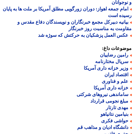
وجوانان
مام جمعه اهواز: دوران زورگویی مطلق آمریکا بر ملت ها به پایان
یده است
یانیه دبیرکل مجمع خبرنگاران و نویسندگان دفاع مقدس و
ومت به مناسبت روز خبرنگار
کس العمل پزشکیان به حرکتش که سوژه شد
ضوعات داغ:
امین رضاییان
ریال مختارنامه
زیر خزانه داری آمریکا
قتصاد ایران
لم و فناوری
زانه داری آمریکا
اماندهی نیروهای شرکتی
بلغ نجومی قرارداد
هدی تارتار
نیامین نتانیاهو
واشی فکری
انشگاه ادیان و مذاهب قم
فری فلتمن