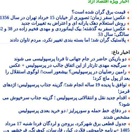
بار ویژه
اقتصاد آزاد
یمت برق گران شده است؟
کس| سفر زمان؛ تصویری از خیابان 15 خرداد تهران در سال 1356
وش استعلام دهک یارانه ای و اعتراض به تغییرات جدید
عکس| سفر به گذشته؛ بیک ایمانوردی و مهدی فخیم زاده در 38 و 32
لگی؛ سال 53
لاستیک گران شد؛ اما بسته بندی تغییر نکرد، مردم تاوان دادند
ار داغ:
و بازیکن حاضر در جام جهانی تا فردا پرسپولیسی می شوند
رگیجه مهدی تارتار از این اتفاق جالب در پرسپولیس + عکس
امین رضاییان در پرسپولیس؟ بیشعور است!/ لوگوی استقلال را
 از پول ماچ کرد!
توافق با پدیده 19 ساله انجام شد؛/ گزینه جذاب پرسپولیس: اژدهای
مز!
قدام جدید نقل و انتقالاتی پرسپولیس ؛ گزینه جذاب سرخپوش می
د؟
ر دفاع، خط حمله و سورپرایز / دو خرید بعدی پرسپولیس
خص شدند
جدول قطعی برق شهرکرد، بروجن و لردگان فردا شنبه 17 مرداد
1405 +برنامه خاموشی فلارد، کیار، فارسان، کوهرنگ، فرخشهر و...