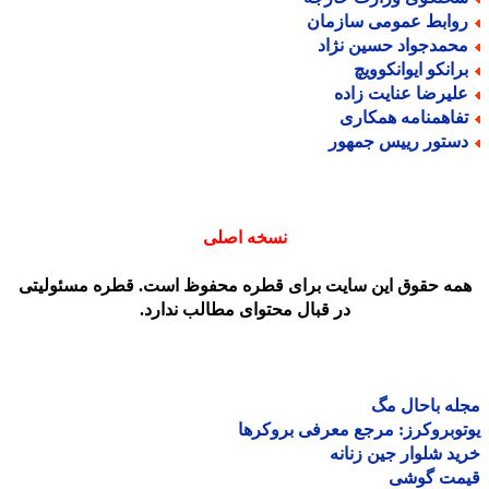
وابط عمومی سازمان
حمدجواد حسین نژاد
رانکو ایوانکوویچ
لیرضا عنایت زاده
فاهمنامه همکاری
ستور رییس جمهور
نسخه اصلی
مه حقوق این سایت برای قطره محفوظ است. قطره مسئولیتی
در قبال محتوای مطالب ندارد.
ه باحال مگ
وبروکرز: مرجع معرفی بروکرها
د شلوار جین زنانه
مت گوشی