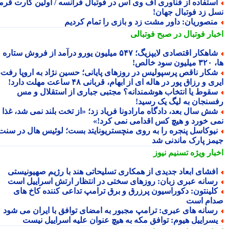
ستفاده از فناوری اف وی اس در فوتبال فرانسه / اولین کارت قرمز
ل زد فوتبال جهان!
نصوریان: داور مشت زد و بازی را تمام کردیم
بار فوتبال در صبح فوتبالی
شاهکار اقتصادی لایپزیگ؛ ۵۴۷ میلیون یورو درآمد از فروش ستاره
سود خالص!
کار ناقص پرسپولیس در روزهای پایانی؛ حسین نژاد به اروپا رفت،
ی و رزاق پور در هاله ای از ابهام، قربانی ۴۸ ساعت مهلت دارد!
قوط یا انتخاب هوشمندانه؟ مجتبی جباری از استقلال و مس
سنجان به لیگ یک رسید!
ش سال بعد، دادگاه مارادونا فریاد زد؛ «از تخت بلند نمی شد، غذا
ی خورد و هیچ کس اقدامی نمی کرد!»
یوکاسل پنجره را به روی منچستریونایتد بست؛ لوئیس هال در سنت
مز پارک ماندنی شد
بار ویژه
تسنیم نیوز
فشای ابعاد جدیدی از همکاری تسلیحاتی هند با رژیم صهیونیستی
سانه عبری زبان: روزهای سختی در انتظار ارتش اسراییل است
لینتون: دکوراسیون پرزرق و برق ترامپ تداعی کننده کاخ های
ام است
سانه های عبری: ترامپ مجبور به امضای توافق با ایران می شود
سراییل هیوم: توافق مکه به هیچ عنوان علیه اسراییل نیست