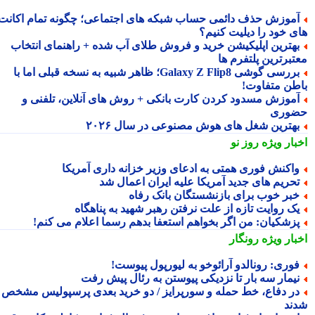
موزش حذف دائمی حساب شبکه های اجتماعی؛ چگونه تمام اکانت
ی خود را دیلیت کنیم؟
هترین اپلیکیشن خرید و فروش طلای آب شده + راهنمای انتخاب
تبرترین پلتفرم ها
بررسی گوشی Galaxy Z Flip8؛ ظاهر شبیه به نسخه قبلی اما با
طن متفاوت!
موزش مسدود کردن کارت بانکی + روش های آنلاین، تلفنی و
وری
هترین شغل های هوش مصنوعی در سال ۲۰۲۶
بار ویژه
روز نو
اکنش فوری همتی به ادعای وزیر خزانه داری آمریکا
حریم های جدید آمریکا علیه ایران اعمال شد
بر خوب برای بازنشستگان بانک رفاه
ک روایت تازه از علت نرفتن رهبر شهید به پناهگاه
زشکیان: من اگر بخواهم استعفا بدهم رسما اعلام می کنم!
بار ویژه
رونگار
وری: رونالدو آرائوخو به لیورپول پیوست!
یمار سه بار تا نزدیکی پیوستن به رئال پیش رفت
ر دفاع، خط حمله و سورپرایز / دو خرید بعدی پرسپولیس مشخص
ند