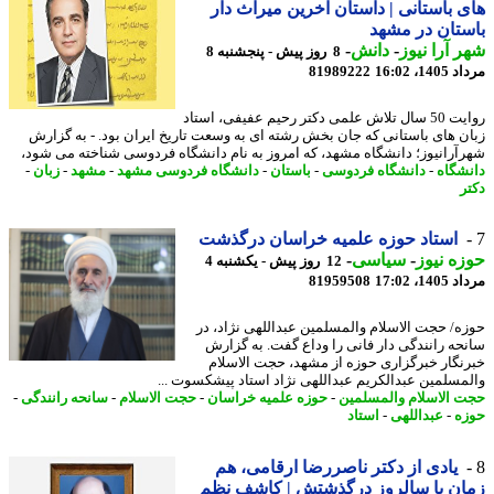
 باستانی | داستان آخرین میراث دار
تان در مشهد
 آرا نیوز
-
دانش
-
8 روز پیش - پنجشنبه 8
1، 16:02
81989222
روایت 50 سال تلاش علمی دکتر رحیم عفیفی، استاد
ن های باستانی که جان بخش رشته ای به وسعت تاریخ ایران بود. - به گزارش
آرانیوز؛ دانشگاه مشهد، که امروز به نام دانشگاه فردوسی شناخته می شود،
شگاه
-
دانشگاه فردوسی
-
باستان
-
دانشگاه فردوسی مشهد
-
مشهد
-
زبان
-
ر
استاد حوزه علمیه خراسان درگذشت
ه نیوز
-
سیاسی
-
12 روز پیش - یکشنبه 4
1، 17:02
81959508
ه/ حجت الاسلام والمسلمین عبداللهی نژاد، در
حه رانندگی دار فانی را وداع گفت. به گزارش
نگار خبرگزاری حوزه از مشهد، حجت الاسلام
مسلمین عبدالکریم عبداللهی نژاد استاد پیشکسوت ...
 الاسلام والمسلمین
-
حوزه علمیه خراسان
-
حجت الاسلام
-
سانحه رانندگی
-
ه
-
عبداللهی
-
استاد
یادی از دکتر ناصررضا ارقامی، هم
ن با سالروز درگذشتش | کاشف نظم