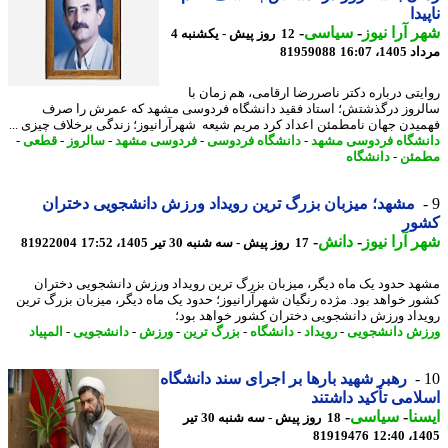
دا
 آرا نیوز
-
سیاسی
-
12 روز پیش - یکشنبه 4
1، 16:07
81959088
یتی درباره دکتر ناصررضا ارقامی، هم زمان با
روز درگذشتش؛ استاد فقید دانشگاه فردوسی مشهد که عمرش را صرف
یدن جهان نامطمئن اعداد کرد مریم شیعه شهرآرانیوز؛ زندگی برخلاف چیزی ...
شگاه فردوسی مشهد
-
دانشگاه فردوسی
-
فردوسی مشهد
-
سالروز
-
قطعی
-
مئن
-
دانشگاه
مشهد؛ میزبان بزرگ ترین رویداد ورزش دانشجویی دختران
ور
 آرا نیوز
-
دانش
-
17 روز پیش - سه شنبه 30 تیر 1405، 17:52
81922004
د حدود یک ماه دیگر، میزبان بزرگ ترین رویداد ورزش دانشجویی دختران
ر خواهد بود. مژده رنگیان شهرآرانیوز؛ حدود یک ماه دیگر، میزبان بزرگ ترین
داد ورزش دانشجویی دختران کشور خواهد بود؛
ش دانشجویی
-
رویداد
-
دانشگاه
-
بزرگ ترین
-
ورزش
-
دانشجویی
-
المپیاد
رهبر شهید بارها بر اجرای سند دانشگاه
امی تأکید داشتند
نا
-
سیاسی
-
18 روز پیش - سه شنبه 30 تیر
81919476
1405