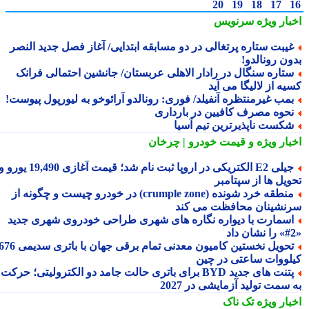
20
19
18
17
بار ویژه
سرنویس
یبت ستاره پرتغالی در دو مسابقه ابتدایی/ آغاز فصل جدید النصر
ون رونالدو!
تاره سنگال در رادار الاهلی عربستان/ جانشین احتمالی فرانک
ه از لالیگا می آید
مب غیرمنتظره آنفیلد/ فوری: رونالدو آرائوخو به لیورپول پیوست!
حوه مصرف کافیین در بارداری
کست ناپذیرترین تیم آسیا
بار ویژه
و قیمت خودرو | چرخان
جیلی E2 الکتریکی در اروپا ثبت نام شد؛ قیمت آغازی 19,490 یورو و
ویل ها از سپتامبر
منطقه خرد شونده (crumple zone) در خودرو چیست و چگونه از
نشینان محافظت می کند
سمارت با دیواره نگاره های شهری طراحی خودروی شهری جدید
تحویل نخستین کامیون معدنی تمام برقی جهان با باتری سدیمی 676
لووات ساعتی در چین
پتنت های جدید BYD برای باتری حالت جامد دو الکترولیتی؛ حرکت
سمت تولید آزمایشی در 2027
بار ویژه
تک ناک