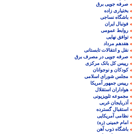
رفه جویی برق
ختیاری زاده
اشگاه نساجی
وتبال ایران
وابط عمومی
وافق نهایی
فدهم مرداد
قل و انتقالات تابستانی
رفه جویی در مصرف برق
ییس کل بانک مرکزی
ودکان و نوجوانان
جلس شورای اسلامی
ییس جمهور آمریکا
واداران استقلال
جموعه تلویزیونی
ذربایجان غربی
ستقبال گسترده
ظامی آمریکایی
مام خمینی (ره)
اشگاه ذوب آهن