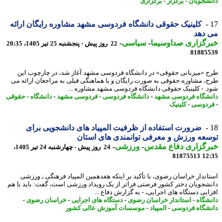
شجویان
-
برگزار
-
برگزاری
کلینیک حقوقی دانشگاه فردوسی مشهد مشاوره رایگان ارائه
 دهد
رگزاری صداوسیما
-
سیاسی
-
22 روز پیش - پنجشنبه 25 تیر 1405، 20:35
81885
 «میزبانی حقوقی» در دانشگاه فردوسی مشهد آغاز شد، در چارچوب این
، مشاوره حقوقی به صورت رایگان و با هماهنگی قبلی به مراجعان ارائه می
. - کلینیک حقوقی دانشگاه فردوسی مشهد مشاوره ...
شگاه فردوسی مشهد
-
دانشگاه فردوسی
-
فردوسی مشهد
-
دانشگاه
-
حقوقی
دوسی
-
کلینیک
ضرورت استفاده از ظرفیت المپیاد های دانشجویی برای
عه ورزش و معرفی توانمندی های استان
رگزاری دفاع مقدس
-
ورزشی
-
24 روز پیش - چهارشنبه 24 تیر 1405،
81875513
12
اندار خراسان رضوی، با تأکید بر اینکه هفدهمین المپیاد فرهنگی ـ ورزشی
شجویان دختر کشور فرصتی فراتر از یک رویداد ورزشی است، گفت: باید با هم
ایی دستگاه های اجرایی، - به گزارش دفاع ...
شگاه
-
استاندار خراسان رضوی
-
دستگاه های اجرایی
-
خراسان رضوی
-
شگاه فردوسی
-
المپیاد
-
موسسات آموزش عالی کشور