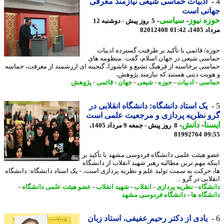
ادبیات حماسی شیعی نیازمند معرفی
انی است
ه نیوز
-
سیاسی
-
5 روز پیش - دوشنبه 12
1، 01:42
82012408
ه/ قائمی با تأکید بر ظرفیت گسترده ادبیات
سی شیعی در جهان اسلام، گفت: منظومه های
سی برخاسته از فرهنگ تشیع و عاشورا، گنجینه ای ارزشمند از معرفت، حماسه
ویت دینی هستند که نیازمند پژوهش،
اسی
-
ادبیات
-
حوزه
-
شیعی
-
جهان
-
قائمی
-
پژوهش
یک استاد دانشگاه: دانشگاه انقلابی در
 نظریه پردازی و مرجعیت علمی است
نا
-
دانش
-
8 روز پیش - جمعه 9 مرداد 1405،
81992764
09
 هیئت علمی دانشگاه فردوسی مشهد با تأکید بر
که مهم ترین مطالبه رهبر شهید انقلاب از دانشگاه
 حرکت به سمت تولید علم و نظریه پردازی است، - یک استاد دانشگاه: دانشگاه
ابی در گرو ...
شگاه
-
نظریه پردازی
-
انقلاب
-
شهید انقلاب
-
عضو هیئت علمی دانشگاه
-
شگاه ها
-
دانشگاه فردوسی مشهد
یادی از دکتر رحیم عفیفی، استاد زبان