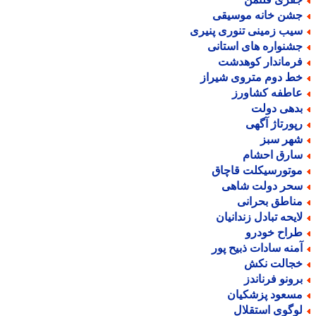
شن خانه موسیقی
یب زمینی تنوری پنیری
شنواره های استانی
رماندار کوهدشت
ط دوم متروی شیراز
اطفه کشاورز
دهی دولت
پورتاژ آگهی
هر سبز
ارق احشام
وتورسیکلت قاچاق
حر دولت شاهی
ناطق بحرانی
ایحه تبادل زندانیان
راح خودرو
منه سادات ذبیح پور
جالت نکش
رونو فرناندز
سعود پزشکیان
وگوی استقلال