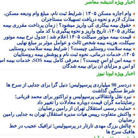
بار ویژه
اندیشه معاصر
وام اجاره مسکن ۱۴۰۵ | شرایط ثبت نام، مبلغ وام ودیعه مسکن،
ارک لازم و نحوه دریافت تسهیلات مستاجران
قوق بیمه بیکاری کی واریز میشود؟ | زمان پرداخت مقرری بیمه
تاریخ واریز و نحوه پیگیری با کد ملی
قیمت بیمه موتور سیکلت ۱۴۰۵ اعلام شد | جدول نرخ بیمه موتور
کلت، هزینه بیمه شخص ثالث و عوامل موثر بر مبلغ نهایی
یمه سلامت روستایی چیست؟ | شرایط بیمه سلامت روستایی
نحوه ثبت نام و پوشش بیمه روستاییان
بیمه اس او اس چیست؟ | معرفی کامل بیمه SOS، خدمات بیمه اس
 اس و مزایای آن برای بیمه شدگان
بار ویژه
ایونا نیوز
دردسر 90 میلیاردی پرسپولیس؛ دنیل گرا برای جدایی از سرخ ها
ط سنگین گذاشت
برد نقل وانتقالاتی پرسپولیس و تراکتور برای محمد قربانی؛
ایتنامه گران قیمت دوباره معادلات را تغییر داد
مایت رسمی استقلال تهران از رامین رضاییان
اکنش متفاوت رییس هیات مدیره استقلال تهران به جدایی رامین
اییان
الش بزرگ مهدی تارتار در پرسپولیس؛ ترافیک عجیب در خط
فبک سرخ ها