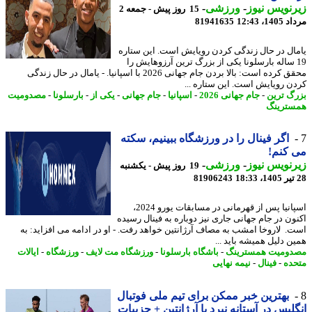
نویس نیوز
-
ورزشی
-
15 روز پیش - جمعه 2
1، 12:43
81941635
ال در حال زندگی کردن رویایش است. این ستاره
1 ساله بارسلونا یکی از بزرگ ترین آرزوهایش را
محقق کرده است: بالا بردن جام جهانی 2026 با اسپانیا. - یامال در حال زندگی
ن رویایش است. این ستاره ...
گ ترین
-
جام جهانی 2026
-
اسپانیا
-
جام جهانی
-
یکی از
-
بارسلونا
-
مصدومیت
ترینگ
اگر فینال را در ورزشگاه ببینیم، سکته
کنم!
نویس نیوز
-
ورزشی
-
19 روز پیش - یکشنبه
81906243
اسپانیا پس از قهرمانی در مسابقات یورو 2024،
ون در جام جهانی جاری نیز دوباره به فینال رسیده
. لاروخا امشب به مصاف آرژانتین خواهد رفت. - او در ادامه می افزاید: به
ن دلیل همیشه باید ...
ومیت همسترینگ
-
باشگاه بارسلونا
-
ورزشگاه مت لایف
-
ورزشگاه
-
ایالات
ده
-
فینال
-
نیمه نهایی
بهترین خبر ممکن برای تیم ملی فوتبال
لیس در آستانه نبرد با آرژانتین + جزییات