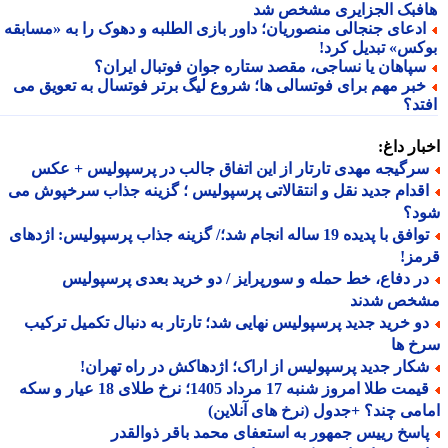
فبک الجزایری مشخص شد
دعای جنجالی منصوریان؛ داور بازی الطلبه و دهوک را به «مسابقه
کس» تبدیل کرد!
پاهان یا نساجی، مقصد ستاره جوان فوتبال ایران؟
بر مهم برای فوتسالی ها؛ شروع لیگ برتر فوتسال به تعویق می
تد؟
ار داغ:
رگیجه مهدی تارتار از این اتفاق جالب در پرسپولیس + عکس
قدام جدید نقل و انتقالاتی پرسپولیس ؛ گزینه جذاب سرخپوش می
د؟
توافق با پدیده 19 ساله انجام شد؛/ گزینه جذاب پرسپولیس: اژدهای
مز!
ر دفاع، خط حمله و سورپرایز / دو خرید بعدی پرسپولیس
خص شدند
و خرید جدید پرسپولیس نهایی شد؛ تارتار به دنبال تکمیل ترکیب
خ ها
کار جدید پرسپولیس از اراک؛ اژدهاکش در راه تهران!
قیمت طلا امروز شنبه 17 مرداد 1405؛ نرخ طلای 18 عیار و سکه
می چند؟ +جدول (نرخ های آنلاین)
اسخ رییس جمهور به استعفای محمد باقر ذوالقدر