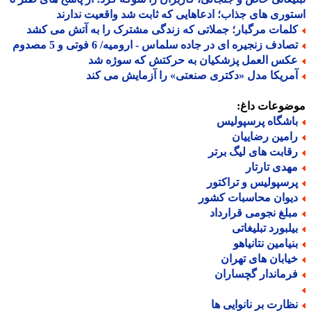
وری های جذاب؛ ادعاهایی که ثابت شد واقعیت ندارند
لمات مرگبار؛ جملاتی که زندگی مشترک را به آتش می کشد
صادف زنجیره ای در جاده سلماس - ارومیه/ 6 فوتی و 5 مصدوم
کس العمل پزشکیان به حرکتش که سوژه شد
مریکا مدل «دکتری صنعتی» را آزمایش می کند
ضوعات داغ:
اشگاه پرسپولیس
امین رضاییان
قابت های لیگ برتر
هدی تارتار
رسپولیس و تراکتور
یوان محاسبات کشور
بلغ نجومی قرارداد
یلبورد تبلیغاتی
نیامین نتانیاهو
یابان های تهران
رماندار گچساران
ظارت بر نانوایی ها