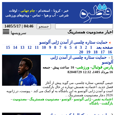
-
-
-
-
خبر
کرونا
استخدام
جام جهانی
اوقات
-
-
-
شرعی
آب و هوا
تماس
ویدئوهای ورزشی
04:46 | 1405/5/17
بار مصدومیت همسترینگ
سرویسها
حمایت ستاره چلسی از آمدن ژابی آلونسو
حه بعد
1
2
3
4
5
6
7
8
9
10
11
12
13
14
15
20
19
18
17
حمایت ستاره چلسی از آمدن ژابی
نسو
س فوتبال
-
ورزشی
-
16 ساعت پیش - جمعه
82040729
ی گیتنس، ستاره چلسی، می گوید پیش از آغاز
 جدید، اعتمادبه نفسش دوباره در حال بازگشت
 و آمدن ژابی آلونسو به این باشگاه به او کمک می کند. - پیوست، در ژانویه
همسترینگ ...
مادبه نفس
-
ژابی آلونسو
-
آلونسو
-
مصدومیت همسترینگ
-
مصدومیت
-
گشت
-
باشگاه