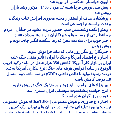
وون خواستار «شکستن قوانین» شد
پیش بینی بورس فردا شنبه 17 مرداد 1405 | موتور رشد بازار
شن شد
زشکیان: هدف از استقرار محله محوری افزایش ثبات زندگی،
دت و انسجام اجتماعی است
یدئو | یکصدوشصتمین شب حضور مردم مشهد در خیابان | مردم
نتظاراتی از رسانه ها و خبرنگاران دارند (16 مرداد 1405)
بر خوب برای سلامت مغز؛ قدرت شگفت انگیز چای، توت و
ن زیتون
برنگار؛ روایتگر روز هایی که نباید فراموش شوند
خبار داغ اقتصاد آمریکا و جنگ با ایران | تأثیر منفی جنگ علیه
ایران بر بازار کار آمریکا؛ کاهش 350 هزار شغل در ماه / رکود قریب
الوقوع در سایه افزایش هزینه های جنگ؛ نرخ بیکاری آمریکا به 5.2
درصد رسید؛ تولید ناخالص داخلی (GDP) در سه ماهه دوم امسال
افت
بینید| ادعای ترامپ: باید زودتر بروم؛ یک جنگ در پیش داریم
یرج خواننده پیشکسوت موسیقی ایران بستری شد
یمت برق گران شده است؟
اخبار داغ فناوری و هوش مصنوعی | «ChatTJB» هوش مصنوعی
ت؛ بیلبورد تبلیغاتی متفاوت در خیابان های تهران / یک کمپین
یغاتی خاص و جنجالی، کاربران را شوکه کرد؛ از پاسخ های طنز تا