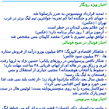
بار ویژه
رونگار
مدید قرارداد وینیسیوس به ضرر بارسلونا شد
ویای نام و جنگنده اما کم تجربه/ جوانترین تیم لیگ برتر در غرب
ران ! (عکس)
ین علائم یعنی کبدتان در خطر است
مون برای 7 روز دیگر برنامه دارد! (عکس)
وافق نهایی نصیری با فجر؛/ مقصد کاپیتان مس مشخص شد
بار فوتبال در صبح فوتبالی
شاهکار اقتصادی لایپزیگ؛ ۵۴۷ میلیون یورو درآمد از فروش ستاره
سود خالص!
کار ناقص پرسپولیس در روزهای پایانی؛ حسین نژاد به اروپا رفت،
ی و رزاق پور در هاله ای از ابهام، قربانی ۴۸ ساعت مهلت دارد!
قوط یا انتخاب هوشمندانه؟ مجتبی جباری از استقلال و مس
سنجان به لیگ یک رسید!
ش سال بعد، دادگاه مارادونا فریاد زد؛ «از تخت بلند نمی شد، غذا
ی خورد و هیچ کس اقدامی نمی کرد!»
یوکاسل پنجره را به روی منچستریونایتد بست؛ لوئیس هال در سنت
مز پارک ماندنی شد
بار ویژه
سرنویس
اموریت اصولی دکتر احسان!/ قشم جزیره ای که می خواهد لیگ