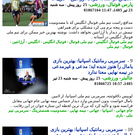
س فوتبال
-
ورزشی
-
25 روز پیش - سه شنبه
81867164
فع راست تیم ملی فوتبال انگلیس که با مصدومیت
 و پنجه نرم می کرد مشکلی برای همراهی
ش در دیدار با آرژانتین نخواهد داشت. نوشته بهترین خبر ممکن برای تیم ملی
ال انگلیس در آستانه ...
 ملی فوتبال انگلیس
-
تیم ملی فوتبال
-
فوتبال انگلیس
-
انگلیس
-
آرژانتین
-
بال
-
تیم ملی
سرمربی رمانتیک اسپانیا: بهترین بازی
ال را هنوز ندیده اید؛ مدعی و غیرمدعی
نیمه نهایی معنا ندارد
بتر
-
ورزشی
-
25 روز پیش - سه شنبه 23 تیر
81866725
1405
یس دلافوئنته، سرمربی تیم ملی اسپانیا، از لامین
ال خواست بدون استرس وارد دیدار حساس نیمه نهایی جام جهانی مقابل
نسه شود و تأکید کرد که بزرگ ترین لحظه این ستاره جوان در این رقابت ...
 جهانی
-
اسپانیا
-
جهانی
-
نیمه نهایی
-
مصدومیت همسترینگ
-
سرمربی تیم
-
بازی
سرمربی رمانتیک اسپانیا: بهترین بازی