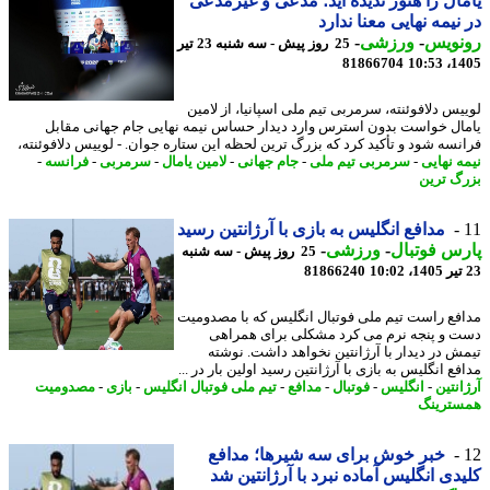
ال را هنوز ندیده اید؛ مدعی و غیرمدعی
نیمه نهایی معنا ندارد
نویس
-
ورزشی
-
25 روز پیش - سه شنبه 23 تیر
81866704
1405
یس دلافوئنته، سرمربی تیم ملی اسپانیا، از لامین
ال خواست بدون استرس وارد دیدار حساس نیمه نهایی جام جهانی مقابل
نسه شود و تأکید کرد که بزرگ ترین لحظه این ستاره جوان. - لوییس دلافوئنته،
ه نهایی
-
سرمربی تیم ملی
-
جام جهانی
-
لامین یامال
-
سرمربی
-
فرانسه
-
گ ترین
مدافع انگلیس به بازی با آرژانتین رسید
س فوتبال
-
ورزشی
-
25 روز پیش - سه شنبه
81866240
فع راست تیم ملی فوتبال انگلیس که با مصدومیت
 و پنجه نرم می کرد مشکلی برای همراهی
ش در دیدار با آرژانتین نخواهد داشت. نوشته
ع انگلیس به بازی با آرژانتین رسید اولین بار در ...
نتین
-
انگلیس
-
فوتبال
-
مدافع
-
تیم ملی فوتبال انگلیس
-
بازی
-
مصدومیت
ترینگ
خبر خوش برای سه شیرها؛ مدافع
دی انگلیس آماده نبرد با آرژانتین شد