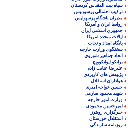
پاه بیت المقدس کردستان
رکیب احتمالی پرسپولیس
دیران باشگاه پرسپولیس
وابط ایران و آمریکا
مهوری اسلامی ایران
یالات متحده آمریکا
ایگاه امداد و نجات
خنگوی وزارت خارجه
تحاد جماهیر شوروی
رانکو ایوانکوویچ
لیرضا عنایت زاده
ژوهش های کاربردی
واداران استقلال
سین خواجه امیری
هید محمود صارمی
زارت امور خارجه
میرحسین محمودی
برگزاری رویترز
ستقلال خوزستان
وزنامه سازندگی