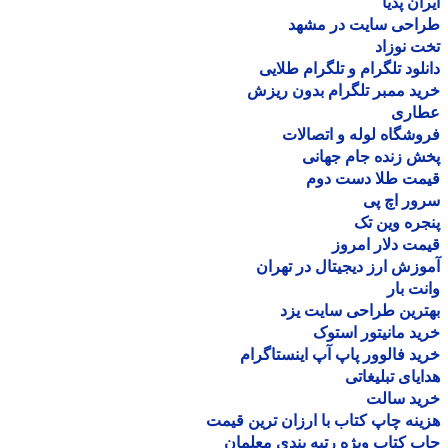
ان پدیا
احی سایت در مشهد
 نوزاد
لود تلگرام و تلگرام طلایی
د ممبر تلگرام بدون ریزش
اری
شگاه لوله و اتصالات
 زنده جام جهانی
مت طلا دست دوم
ر اچ پی
ره وین تک
ت دلار امروز
زش ارز دیجیتال در تهران
ت بار
رین طراحی سایت یزد
د مانیتور استوک
د فالوور پاپ آپ اینستاگرام
یای تبلیغاتی
ید سالت
نه چاپ کتاب با ارزان ترین قیمت
 کتاب ویژه رتبه بندی معلمان