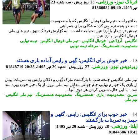
اک نیوز
-
ورزشی
-
25 روز پیش - سه شنبه 23
0
81866082
فع راست تیم ملی فوتبال انگلیس که با مصدومیت
 و پنجه نرم می کرد مشکلی برای همراهی
ش در دیدار با آرژانتین نخواهد داشت. - به گزارش فرتاک نیوز ، تیم های ملی
ال انگلیس و آرژانتین ...
لیس
-
آرژانتین
-
فوتبال انگلیس
-
تیم ملی فوتبال انگلیس
-
نیمه نهایی
-
ومیت همسترینگ
-
مرحله نیمه نهایی
خبر خوش برای انگلیس؛ گِهی و رایس آماده بازی هستند
نویس نیوز
-
ورزشی
-
27 روز پیش - شنبه 20 تیر 1405، 20:38
81848719
 ملی انگلیس جمعه شب با بازگشت مارک گِهی و دکلان رایس به تمرینات پیش
بازی یک چهارم نهایی جام جهانی مقابل تیم ملی نروژ، از یک خبر خوب بهره مند
- با این حال، تمرین کردن هر دوی آنها ...
ین
-
مصدومیت
-
بازی
-
همسترینگ
-
مصدومیت همسترینگ
-
تیم ملی انگلیس
-
 ملی
خبر خوب برای انگلیس: رایس، گئهی و
ز به تمرینات بازگشتند
ا
-
ورزشی
-
28 روز پیش - شنبه 20 تیر 1405،
81844586
10