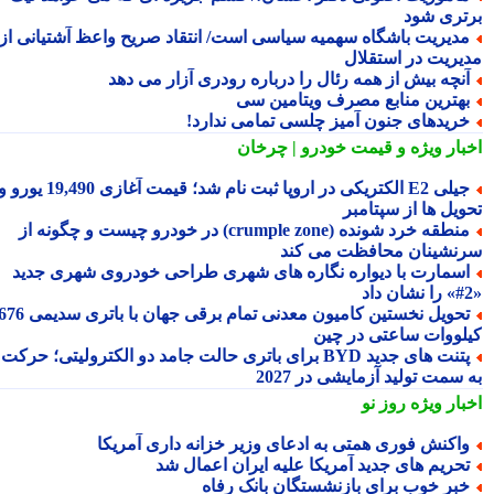
تری شود
دیریت باشگاه سهمیه سیاسی است/ انتقاد صریح واعظ آشتیانی از
یریت در استقلال
نچه بیش از همه رئال را درباره رودری آزار می دهد
هترین منابع مصرف ویتامین سی
ریدهای جنون آمیز چلسی تمامی ندارد!
بار ویژه
و قیمت خودرو | چرخان
جیلی E2 الکتریکی در اروپا ثبت نام شد؛ قیمت آغازی 19,490 یورو و
ویل ها از سپتامبر
منطقه خرد شونده (crumple zone) در خودرو چیست و چگونه از
نشینان محافظت می کند
سمارت با دیواره نگاره های شهری طراحی خودروی شهری جدید
تحویل نخستین کامیون معدنی تمام برقی جهان با باتری سدیمی 676
لووات ساعتی در چین
پتنت های جدید BYD برای باتری حالت جامد دو الکترولیتی؛ حرکت
سمت تولید آزمایشی در 2027
بار ویژه
روز نو
اکنش فوری همتی به ادعای وزیر خزانه داری آمریکا
حریم های جدید آمریکا علیه ایران اعمال شد
بر خوب برای بازنشستگان بانک رفاه