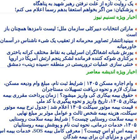
ک روایت تازه از علت نرفتن رهبر شهید به پناهگاه
زشکیان: من اگر بخواهم استعفا بدهم رسما اعلام می کنم!
بار ویژه
تسنیم نیوز
اراتن انتخابات دبیرکلی سازمان ملل؛ لیست نامزدها همچنان باز
ت
بینید|انتشار تصاویر محرمانه از تعقیب یک شیء ناشناس در آسمان
ورمیانه
ورش شبانه اشغالگران اسراییلی به نقاط مختلف کرانه باختری
رکناری شوکه کننده فرمانده لشکر پنجم ارتش آمریکا در اروپا
نثی سازی عملیات تروریستی در منطقه «سیده زینب» دمشق
بار ویژه
اندیشه معاصر
وام اجاره مسکن ۱۴۰۵ | شرایط ثبت نام، مبلغ وام ودیعه مسکن،
ارک لازم و نحوه دریافت تسهیلات مستاجران
قوق بیمه بیکاری کی واریز میشود؟ | زمان پرداخت مقرری بیمه
تاریخ واریز و نحوه پیگیری با کد ملی
قیمت بیمه موتور سیکلت ۱۴۰۵ اعلام شد | جدول نرخ بیمه موتور
کلت، هزینه بیمه شخص ثالث و عوامل موثر بر مبلغ نهایی
یمه سلامت روستایی چیست؟ | شرایط بیمه سلامت روستایی
نحوه ثبت نام و پوشش بیمه روستاییان
بیمه اس او اس چیست؟ | معرفی کامل بیمه SOS، خدمات بیمه اس
 اس و مزایای آن برای بیمه شدگان