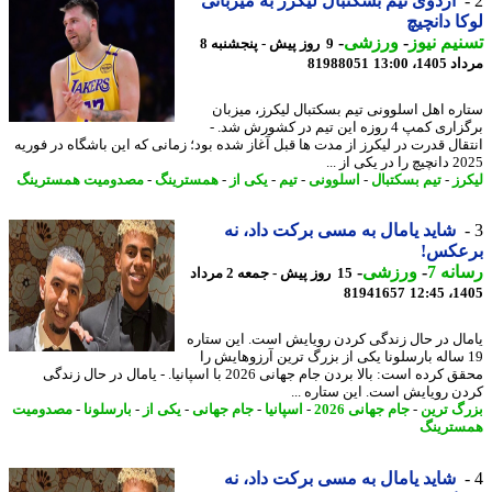
اردوی تیم بسکتبال لیکرز به میزبانی
ا دانچیچ
یم نیوز
-
ورزشی
-
9 روز پیش - پنجشنبه 8
1، 13:00
81988051
ره اهل اسلوونی تیم بسکتبال لیکرز، میزبان
برگزاری کمپ 4 روزه این تیم در کشورش شد. -
قال قدرت در لیکرز از مدت ها قبل آغاز شده بود؛ زمانی که این باشگاه در فوریه
ر یکی از ...
رز
-
تیم بسکتبال
-
اسلوونی
-
تیم
-
یکی از
-
همسترینگ
-
مصدومیت همسترینگ
شاید یامال به مسی برکت داد، نه
عکس!
نه 7
-
ورزشی
-
15 روز پیش - جمعه 2 مرداد
81941657
1405
ال در حال زندگی کردن رویایش است. این ستاره
1 ساله بارسلونا یکی از بزرگ ترین آرزوهایش را
محقق کرده است: بالا بردن جام جهانی 2026 با اسپانیا. - یامال در حال زندگی
ن رویایش است. این ستاره ...
گ ترین
-
جام جهانی 2026
-
اسپانیا
-
جام جهانی
-
یکی از
-
بارسلونا
-
مصدومیت
ترینگ
شاید یامال به مسی برکت داد، نه