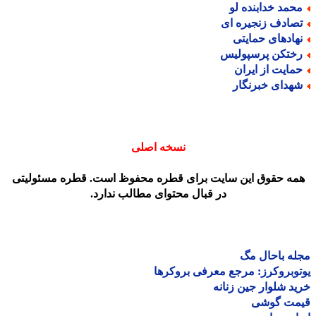
حمد خدابنده لو
صادف زنجیره ای
هادهای حمایتی
ختکن پرسپولیس
مایت از ایران
هدای خبرنگار
نسخه اصلی
مه حقوق این سایت برای قطره محفوظ است. قطره مسئولیتی
در قبال محتوای مطالب ندارد.
ه باحال مگ
وبروکرز: مرجع معرفی بروکرها
د شلوار جین زنانه
مت گوشی