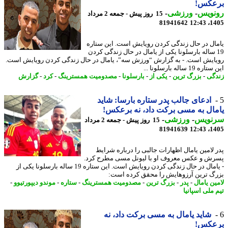
عکس!
نویس
-
ورزشی
-
15 روز پیش - جمعه 2 مرداد
81941642
1405
ال در حال زندگی کردن رویایش است. این ستاره
1 ساله بارسلونا یکی از یامال در حال زندگی کردن
ایش است. - به گزارش “ورزش سه”، یامال در حال زندگی کردن رویایش است.
 19 ساله بارسلونا ...
گی
-
بزرگ ترین
-
یکی از
-
بارسلونا
-
مصدومیت همسترینگ
-
کرد
-
گزارش
ادعای جالب پدر ستاره بارسا: شاید
ال به مسی برکت داد، نه برعکس!
نویس
-
ورزشی
-
15 روز پیش - جمعه 2 مرداد
81941639
1405
 لامین یامال اظهارات جالبی را درباره شرایط
ش و عکس معروف او با لیونل مسی مطرح کرد.
- یامال در حال زندگی کردن رویایش است. این ستاره 19 ساله بارسلونا یکی از
گ ترین آرزوهایش را محقق کرده است:
ین یامال
-
پدر
-
بزرگ ترین
-
مصدومیت همسترینگ
-
ستاره
-
موندو دیپورتیوو
-
 ملی اسپانیا
شاید یامال به مسی برکت داد، نه
عکس!