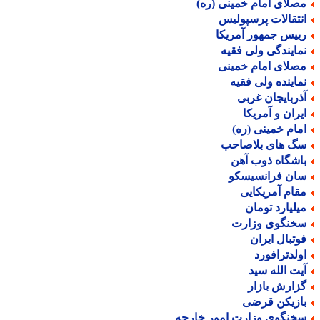
صلای امام خمینی (ره)
نتقالات پرسپولیس
ییس جمهور آمریکا
مایندگی ولی فقیه
صلای امام خمینی
ماینده ولی فقیه
ذربایجان غربی
یران و آمریکا
مام خمینی (ره)
گ های بلاصاحب
اشگاه ذوب آهن
ان فرانسیسکو
قام آمریکایی
یلیارد تومان
خنگوی وزارت
وتبال ایران
ولدترافورد
یت الله سید
زارش بازار
ازیکن قرضی
خنگوی وزارت امور خارجه