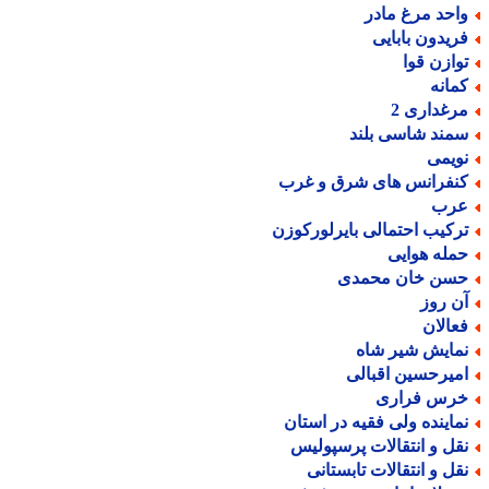
احد مرغ مادر
ریدون بابایی
وازن قوا
مانه
رغداری 2
مند شاسی بلند
ویمی
نفرانس های شرق و غرب
رب
رکیب احتمالی بایرلورکوزن
مله هوایی
سن خان محمدی
ن روز
عالان
مایش شیر شاه
میرحسین اقبالی
رس فراری
ماینده ولی فقیه در استان
قل و انتقالات پرسپولیس
قل و انتقالات تابستانی