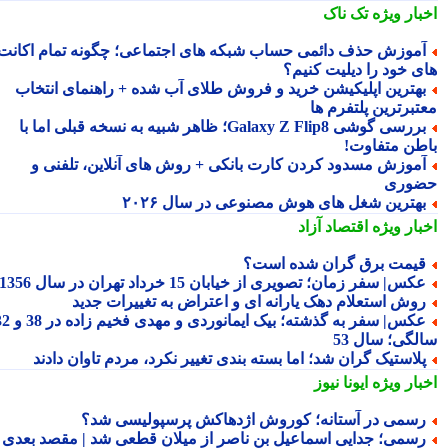
بار ویژه
تک ناک
موزش حذف دائمی حساب شبکه های اجتماعی؛ چگونه تمام اکانت
ی خود را دیلیت کنیم؟
هترین اپلیکیشن خرید و فروش طلای آب شده + راهنمای انتخاب
تبرترین پلتفرم ها
بررسی گوشی Galaxy Z Flip8؛ ظاهر شبیه به نسخه قبلی اما با
طن متفاوت!
موزش مسدود کردن کارت بانکی + روش های آنلاین، تلفنی و
وری
هترین شغل های هوش مصنوعی در سال ۲۰۲۶
بار ویژه
اقتصاد آزاد
یمت برق گران شده است؟
کس| سفر زمان؛ تصویری از خیابان 15 خرداد تهران در سال 1356
وش استعلام دهک یارانه ای و اعتراض به تغییرات جدید
عکس| سفر به گذشته؛ بیک ایمانوردی و مهدی فخیم زاده در 38 و 32
لگی؛ سال 53
لاستیک گران شد؛ اما بسته بندی تغییر نکرد، مردم تاوان دادند
بار ویژه
ایونا نیوز
سمی در آستانه؛ کوروش اژدهاکش پرسپولیسی شد؟
سمی؛ جدایی اسماعیل بن ناصر از میلان قطعی شد | مقصد بعدی