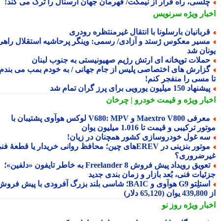
لسی، راه فرار از نیمکت/ قهرمان جهان آرسنال را ترک می کند!
بار ویژه
سرنویس
ربانیان بارسلونا با انتقال غیرمنتظره رودری
سیر معکوس ژستد و آزادی/ رسمی: وینگر پرحاشیه استقلال راهی
نان شد
ملات توپخانه ای ارتش رژیم صهیونیستی به جنوب لبنان
زارش های اختصاصی پلیس از جام جهانی / به خودم بمب می بندم
 مسی را منفجر کنم!
شنهاد 150 میلیون یورویی برای پرز گران تمام شد
بار ویژه
و قیمت خودرو | چرخان
معرفی Maextro V800 و V680: MPV لوکس هوآوی پشتیبان با
ر ترکیبی و قیمت تا 1.016 میلیون یوان
ه غول خودروسازی کشور همچنان در زیان!
موتور بنزینی در EREVهای چین؛ محافظ روانی خریدار یا قطعهٔ فنی
رضروری؟
تعویق رویداد پیش فروش Freelander 8 به خاطر تایفون «دلفین»؛
ئیات فنی، بُعد بازار و زمان بندی جدید
استلِتو G9 هوآوی و BAIC؛ شاسی بلند بزرگ آفرودی با پیش فروش
دلار)
بار ویژه
روز نو