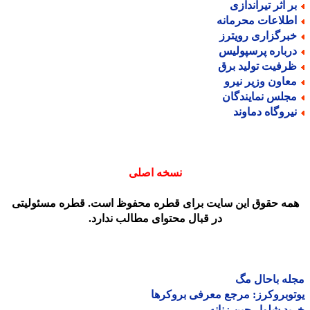
ر اثر تیراندازی
طلاعات محرمانه
برگزاری رویترز
رباره پرسپولیس
رفیت تولید برق
عاون وزیر نیرو
جلس نمایندگان
یروگاه دماوند
نسخه اصلی
مه حقوق این سایت برای قطره محفوظ است. قطره مسئولیتی
در قبال محتوای مطالب ندارد.
ه باحال مگ
وبروکرز: مرجع معرفی بروکرها
د شلوار جین زنانه