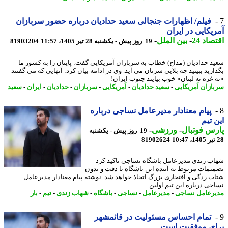
فیلم/ اظهارات جنجالی سعید حدادیان درباره حضور سربازان
یکایی در ایران
اد 24
-
بین الملل
-
19 روز پیش - یکشنبه 28 تیر 1405، 11:57
81903204
د حدادیان (مداح) خطاب به سربازان آمریکایی گفت: پایتان را به کشور ما
ارید ببینید چه بلایی سرتان می آید. وی در ادامه بیان کرد: آنهایی که می گفتند
 غزه نه لبنان» خوب بیایند جنوب ایران! -
ازان آمریکایی
-
سعید حدادیان
-
آمریکایی
-
سربازان
-
حدادیان
-
ایران
-
سعید
پیام معنادار مدیرعامل نساجی درباره
 تیم
س فوتبال
-
ورزشی
-
19 روز پیش - یکشنبه
81902624
ب زندی مدیرعامل باشگاه نساجی تاکید کرد
یمات مربوط به آینده این باشگاه با دقت و بدون
ب زدگی و افتخاری بزرگ اتخاذ خواهد شد. نوشته پیام معنادار مدیرعامل
ی درباره این تیم اولین ...
رعامل نساجی
-
مدیرعامل
-
نساجی
-
باشگاه
-
شهاب زندی
-
تیم
-
بار
تمام احساس مسئولیت در قائمشهر
ای موفقیت است