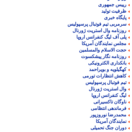
ییس جمهوری
رفیت تولید
ایگاه خبری
رمربی تیم فوتبال پرسپولیس
وزنامه وال استریت ژورنال
لی آف لیگ کنفرانس اروپا
جلس نمایندگان آمریکا
جت الاسلام والمسلمین
وزنامه نگار پیشکسوت
انکداری الکترونیکی
هگیلویه و بویراحمد
اهش انتظارات تورمی
یم فوتبال پرسپولیس
ال استریت ژورنال
یگ کنفرانس اروپا
اوگان تاکسیرانی
رماندهی انتظامی
حمدرضا نوروزپور
مایندگان آمریکا
وران جنگ تحمیلی