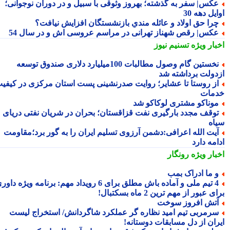
کس| سفر به گذشته؛ بهروز وثوقی با سبیل و در دوران نوجوانی؛
یل دهه 30
را حق اولاد و عائله مندیِ بازنشستگان افزایش نیافت؟
کس| رقص شهناز تهرانی در مراسم عروسی اش و در سال 54
بار ویژه
تسنیم نیوز
نخستین گام وصول مطالبات 100میلیارد دلاری صندوق توسعه
دولت برداشته شد
ز روستا تا عشایر؛ روایت صدرنشینی پست استان مرکزی در کیفیت
مات
وناکو مشتری لوکاکو شد
وقف مجدد بارگیری نفت قزاقستان؛ بحران در شریان نفتی دریای
اه
یت الله اعرافی:دشمن آرزوی تسلیم ایران را به گور برد؛مقاومت
مه دارد
بار ویژه
رونگار
 ما ادراک بمب
4 تیم ملی و آماده باش مطلق برای 6 رویداد مهم: برنامه ویژه داوری
 عبور از مهم ترین 2 ماه بسکتبال!
تش افروز سوخت
رمربی تیم امید نظاره گر عملکرد شاگردانش/ استخراج لیست
ران از دل مسابقات دوستانه!