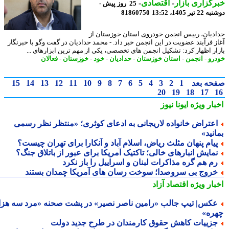
گزاری بازار
-
اقتصادی
-
25 روز پیش -
تیر 1405، 13:52
81860750
دیان، رییس انجمن خودروی استان خوزستان از
ز فرآیند عضویت در این انجمن خبر داد. - محمد حدادیان در گفت وگو با خبرنگار
ار اظهار کرد: تشکیل انجمن های تخصصی، یکی از مهم ترین ابزارهای ...
رو
-
انجمن
-
استان خوزستان
-
حدادیان
-
خود
-
خوزستان
-
فعالان
حه بعد
1
2
3
4
5
6
7
8
9
10
11
12
13
14
15
20
19
18
17
بار ویژه
ایونا نیوز
عتراض خانواده لاریجانی به ادعای کوثری؛ «منتظر نظر رسمی
نید»
یام پنهان مثلث ریاض، اسلام آباد و آنکارا برای تهران چیست؟
مایش انبارهای خالی؛ تاکتیک آمریکا برای عبور از باتلاق جنگ؟
م هم گره مذاکرات لبنان و اسراییل را باز نکرد
روج بی سروصدا؛ سوخت رسان های آمریکا چمدان بستند
بار ویژه
اقتصاد آزاد
کس| تیپ جالب «رامین ناصر نصیر» در پشت صحنه «مرد سه هزار
ره»
زییات کاهش حقوق کارمندان در طرح جدید دولت