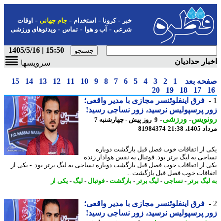
-
-
-
-
خبر
کرونا
استخدام
جام جهانی
اوقات
-
-
-
شرعی
آب و هوا
تماس
ویدئوهای ورزشی
15:50 | 1405/5/16
ار حدادیان
سرویسها
حه بعد
1
2
3
4
5
6
7
8
9
10
11
12
13
14
15
20
19
18
17
فرق اینفلوئنسر مجازی با مدیر واقعی؛
 پرسپولیس نرسید، زور نساجی رسید!
نویس
-
ورزشی
-
9 روز پیش - چهارشنبه 7
1، 21:38
81984374
 از اتفاقات خوب فصل قبل بازگشت دوباره
جی به لیگ برتر بود. فوتبال به نفس هوادار زنده
 از اتفاقات خوب فصل قبل بازگشت دوباره نساجی به لیگ برتر بود. - یکی از
اقات خوب فصل قبل بازگشت ...
لیگ برتر
-
نساجی
-
لیگ برتر
-
بازگشت
-
فوتبال
-
لیگ
-
یکی از
فرق اینفلوئنسر مجازی با مدیر واقعی؛
 پرسپولیس نرسید، زور نساجی رسید!