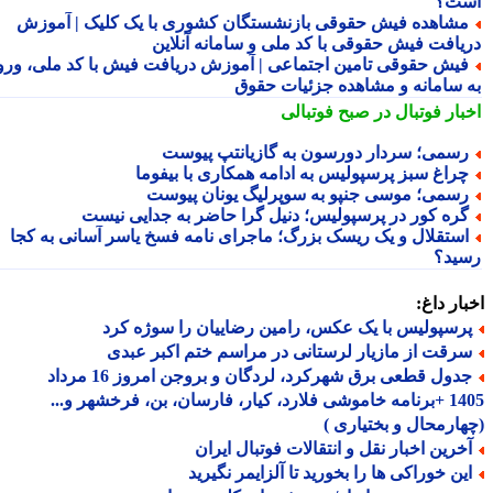
ت؟
شاهده فیش حقوقی بازنشستگان کشوری با یک کلیک | آموزش
یافت فیش حقوقی با کد ملی و سامانه آنلاین
یش حقوقی تامین اجتماعی | آموزش دریافت فیش با کد ملی، ورود
 سامانه و مشاهده جزئیات حقوق
بار فوتبال در صبح فوتبالی
سمی؛ سردار دورسون به گازیانتپ پیوست
راغ سبز پرسپولیس به ادامه همکاری با بیفوما
سمی؛ موسی جنپو به سوپرلیگ یونان پیوست
ره کور در پرسپولیس؛ دنیل گرا حاضر به جدایی نیست
ستقلال و یک ریسک بزرگ؛ ماجرای نامه فسخ یاسر آسانی به کجا
ید؟
ار داغ:
رسپولیس با یک عکس، رامین رضاییان را سوژه کرد
رقت از مازیار لرستانی در مراسم ختم اکبر عبدی
جدول قطعی برق شهرکرد، لردگان و بروجن امروز 16 مرداد
1405 +برنامه خاموشی فلارد، کیار، فارسان، بن، فرخشهر و...
ارمحال و بختیاری )
خرین اخبار نقل و انتقالات فوتبال ایران
ین خوراکی ها را بخورید تا آلزایمر نگیرید