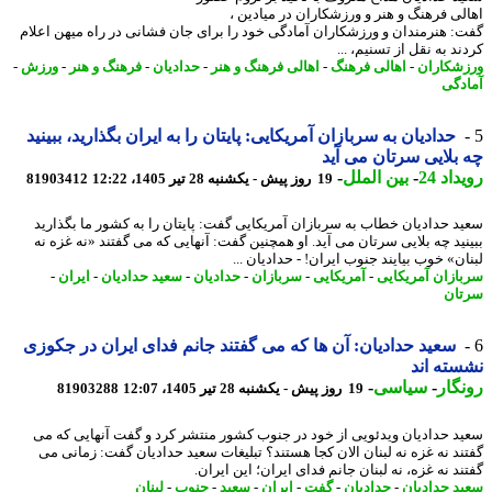
لی فرهنگ و هنر و ورزشکاران در میادین ،
: هنرمندان و ورزشکاران آمادگی خود را برای جان فشانی در راه میهن اعلام
د به نقل از تسنیم، ...
شکاران
-
اهالی فرهنگ
-
اهالی فرهنگ و هنر
-
حدادیان
-
فرهنگ و هنر
-
ورزش
-
دگی
حدادیان به سربازان آمریکایی: پایتان را به ایران بگذارید، ببینید
بلایی سرتان می آید
اد 24
-
بین الملل
-
19 روز پیش - یکشنبه 28 تیر 1405، 12:22
81903412
د حدادیان خطاب به سربازان آمریکایی گفت: پایتان را به کشور ما بگذارید
نید چه بلایی سرتان می آید. او همچنین گفت: آنهایی که می گفتند «نه غزه نه
ن» خوب بیایند جنوب ایران! - حدادیان ...
ازان آمریکایی
-
آمریکایی
-
سربازان
-
حدادیان
-
سعید حدادیان
-
ایران
-
ان
سعید حدادیان: آن ها که می گفتند جانم فدای ایران در جکوزی
ته اند
گار
-
سیاسی
-
19 روز پیش - یکشنبه 28 تیر 1405، 12:07
81903288
د حدادیان ویدئویی از خود در جنوب کشور منتشر کرد و گفت آنهایی که می
ند نه غزه نه لبنان الان کجا هستند؟ تبلیغات سعید حدادیان گفت: زمانی می
د نه غزه، نه لبنان جانم فدای ایران؛ این ایران.
د حدادیان
-
حدادیان
-
گفت
-
ایران
-
سعید
-
جنوب
-
لبنان