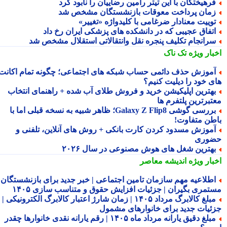
رهیختگان با این تیتر رامین رضاییان را نابود کرد
مان پرداخت معوقات بازنشستگان مشخص شد
وییت معنادار ضرغامی با کلیدواژه «تغییر»
تفاق عجیبی که در دانشکده های پزشکی ایران رخ داد
رانجام تکلیف پنجره نقل وانتقالاتی استقلال مشخص شد
بار ویژه
تک ناک
موزش حذف دائمی حساب شبکه های اجتماعی؛ چگونه تمام اکانت
ی خود را دیلیت کنیم؟
هترین اپلیکیشن خرید و فروش طلای آب شده + راهنمای انتخاب
تبرترین پلتفرم ها
بررسی گوشی Galaxy Z Flip8؛ ظاهر شبیه به نسخه قبلی اما با
طن متفاوت!
موزش مسدود کردن کارت بانکی + روش های آنلاین، تلفنی و
وری
هترین شغل های هوش مصنوعی در سال ۲۰۲۶
بار ویژه
اندیشه معاصر
طلاعیه مهم سازمان تامین اجتماعی | خبر جدید برای بازنشستگان و
تمری بگیران | جزئیات افزایش حقوق و متناسب سازی ۱۴۰۵
مبلغ کالابرگ مرداد ۱۴۰۵ | زمان شارژ اعتبار کالابرگ الکترونیکی |
ئیات جدید برای خانوارهای مشمول
مبلغ دقیق یارانه مرداد ماه ۱۴۰۵ | رقم یارانه نقدی خانوارها چقدر