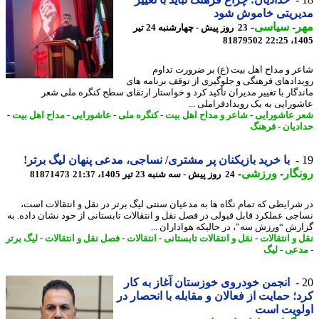
یریتی خاموش شود
ر
-
سیاسی
-
23 روز پیش - چهارشنبه 24 تیر
81879502
1405
ر و مداح اهل بیت (ع) بر ضرورت تداوم
دادهای فرهنگی و جلوگیری از توقف برنامه های
دگار با تغییر مدیران تأکید کرد و خواستار ارتقای سطح کنگره ملی شعر
ورایی به یک رویدادفراملی ...
 عاشورایی
-
شاعر و مداح اهل بیت
-
کنگره ملی
-
عاشورایی
-
مداح اهل بیت
-
دیان
-
فرهنگ
با خرید بازیکنان پر مشتری/ نساجی، مدعی پنهان لیگ برتر!
گار
-
ورزشی
-
24 روز پیش - سه شنبه 23 تیر 1405، 21:37
81871473
شرایطی که تمام نگاه ها به مدعیان سنتی لیگ برتر در نقل و انتقالات است،
جی عملکرد قابل قبولی در فصل نقل و انتقالات تابستانی از خود نشان داده. به
رش “ورزش سه”، در حالیکه هواداران ...
 و انتقالات
-
نقل و انتقالات تابستانی
-
انتقالات
-
فصل نقل و انتقالات
-
لیگ برتر
عی
-
لیگ
انجمن خودروی خوزستان آغاز به کار
؛ حمایت از فعالان و مقابله با انحصار در
لویت است