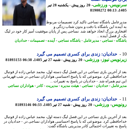
نویس
-
ورزشی
-
20 روز پیش - یکشنبه 28 تیر
81900272
1405
رعامل باشگاه نساجی تاکید کرد تصمیمات مربوط
آینده این باشگاه با دقت و بدون شتاب زدگی و
خاری بزرگ اتخاذ خواهد شد. نساجی پس از پایان موفقیت آمیز کار خود در لیگ
از فصل آینده ...
گاه
-
نساجی
-
مدیرعامل
-
باشگاه نساجی
-
آینده
-
تصمیمات
-
حدادیان
حدادیان: زندی برای کسری تصمیم می گیرد
نویس نیوز
-
ورزشی
-
20 روز پیش - شنبه 27 تیر 1405، 06:38
81893153
 از آخرین بازی نساجی در این فصل لیگ دسته اول، محمد عباس زاده از فوتبال
حافظی کرد. موضوعی که با پاسخ احساسی هواداران نساجی در شب قهرمانی
تیم همراه شد. - حدادیان در پاسخ به تغییرات ...
رعامل
-
حدادیان
-
نساجی
-
هیئت مدیره
-
مدیریت
-
کادر
-
هواداران نساجی
حدادیان: زندی برای کسری تصمیم می گیرد
نویس
-
ورزشی
-
20 روز پیش - شنبه 27 تیر 1405، 06:33
81893146
 از آخرین بازی نساجی در این فصل لیگ دسته اول، محمد عباس زاده از فوتبال
حافظی کرد. موضوعی که با پاسخ احساسی هواداران نساجی در. - حدادیان در
خ به تغییرات احتمالی کادر مدیریتی باشگاه گفت: