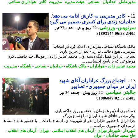
رعامل
-
حدادیان
-
نساجی
-
هیئت مدیره
-
مدیریت
-
کادر
-
هواداران نساجی
کادر مدیریتی به کارش ادامه می دهد/
دیان: زندی برای کسری تصمیم می گیرد
نویس
-
ورزشی
-
20 روز پیش - شنبه 27 تیر
81893144
1405
ک باشگاه نساجی مازندران اعلام کرد در انتخاب
ربی هیچ دخالتی ندارد. - بعد از آخرین بازی
جی در این فصل لیگ دسته اول، محمد عباس زاده از فوتبال خداحافظی کرد.
وعی که با پاسخ احساسی ...
د عباس زاده
-
هواداران
-
مالک باشگاه
-
حدادیان
-
نساجی
-
باشگاه
-
مدیریت
اجتماع بزرگ عزاداران آقای شهید
ان در میدان جمهوری+ تصاویر
بتر
-
سیاسی
-
22 روز پیش - جمعه 26 تیر
81886849
1405
هری آنلاین همزمان با هفتمین روز خاکسپاری
ر مطهر «آقای شهید ایران»، اجتماع بزرگ
داران با حضور هزاران نفر از شهروندان، ائمه جماعات، - با حضور همه دسته ها
میدان جمهوری مراسم ...
دار
-
شهردار تهران
-
آرمان های انقلاب اسلامی
-
تهران
-
آرمان های انقلاب
-
 سعید حدادیان
-
ایران