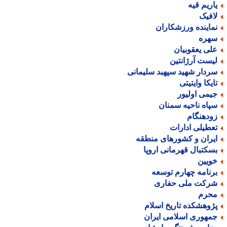
اریم قیه
افیک
ماینده ورزشکاران
هره
لی یعقوبیان
یست آرژانتین
ردار شهید سپهبد سلیمانی
ایکا وایتیتی
یمی اولیور
پاه ناحیه سمنان
ودهنگام
عطیلی ادارات
یران و کشورهای منطقه
سکتبال قهرمانی اروپا
ویین
رنامه چهارم توسعه
رکت ملی حفاری
حرم
ژوهشکده تاریخ اسلام
مهوری اسلامی ایران