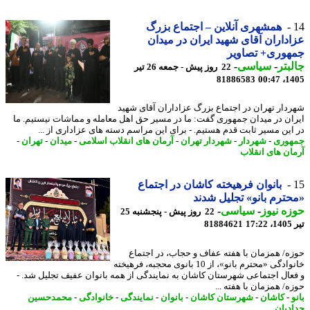
همشهری آنلاین – اجتماع بزرگ
داران آقای شهید ایران در میدان
هوری+ تصاویر
بتر
-
سیاسی
-
22 روز پیش - جمعه 26 تیر
81886583
1405
دار تهران در اجتماع بزرگ عزاداران آقای شهید
ان در میدان جمهوری گفت: ما در مسیر حق اهل معامله و مماشات نیستیم. ما
این مسیر ثابت قدم هستیم. - برای این مراسم دسته های عزاداری از ...
وری
-
شهردار
-
شهردار تهران
-
آرمان های انقلاب اسلامی
-
میدان
-
تهران
-
ان های انقلاب
بانوان فرهیخته کاشان در اجتماع
ترم بانو» تجلیل شدند
ه نیوز
-
سیاسی
-
22 روز پیش - پنجشنبه 25
1
81884621
ه/ همزمان با هفته عفاف و حجاب، در اجتماع
خانوادگی «محترم بانو»، از 10 بانوی محجبه، فرهیخته
عال اجتماعی شهرستان کاشان به نمایندگی از همه بانوان عفیف تجلیل شد. -
ه/ همزمان با هفته ...
-
کاشان
-
شهرستان کاشان
-
بانوان
-
نمایندگی
-
خانوادگی
-
محمدحسین
دیان