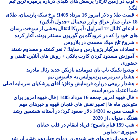
وپ در زمین تارتار/ پرسش های کلیدی درباره پرمهره ترین تیم
!
قیمت طلا و دلار امروز 16 مرداد 1405؛ نرخ سکه پارسیان، طلای
ادعای کانال 12 اسراییل: آمریکا انتقال بخشی از سوخت رسان
 خود را که در فرودگاه بن گوریون مستقر بودند، آغاز کرده
روع تلخ میلاد محمدی در بلاروس
ادف مرگبار پژو پارس و ساینا؛ 7 نفر کشته و مصدوم شدند
موزش مسدود کردن کارت بانکی + روش های آنلاین، تلفنی و
وری
یدیو| تکنیک ناب یان دیومانده بازیکن جدید رئال مادرید
شدار سرمربی پرسپولیس به جاسوس تیم
شدار ربیعی درباره فرسایش وفاق؛ آقای پزشکیان سرمایه اصلی
 اعتماد مردم است
فال قهوه امروز جمعه 16 مرداد 1405 | فال قهوه امروز برای
لدین ماه ها | تعبیر نقش های فنجان قهوه و خبرهای مهم
قیمت مس به 14201 دلار صعود کرد؛ در آستانه ششمین رشد
گی متوالی از 2020
شب 159 قیام یاسوج؛ فریاد انتقام در قلب خیابان
هوری+تصاویر
رفیت انرژی های خورشیدی در دولت چهاردهم 4.6 برابر شد