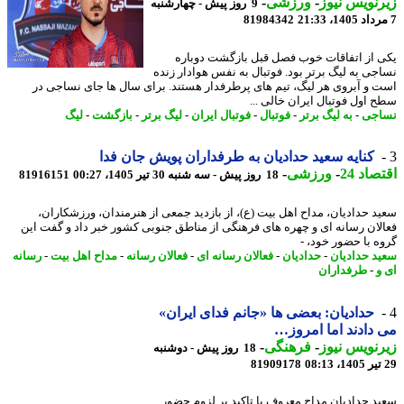
نویس نیوز
-
ورزشی
-
9 روز پیش - چهارشنبه
81984342
 از اتفاقات خوب فصل قبل بازگشت دوباره
جی به لیگ برتر بود. فوتبال به نفس هوادار زنده
 و آبروی هر لیگ، تیم های پرطرفدار هستند. برای سال ها جای نساجی در
 اول فوتبال ایران خالی ...
جی
-
به لیگ برتر
-
فوتبال
-
فوتبال ایران
-
لیگ برتر
-
بازگشت
-
لیگ
کنایه سعید حدادیان به طرفداران پویش جان فدا
اد 24
-
ورزشی
-
18 روز پیش - سه شنبه 30 تیر 1405، 00:27
81916151
د حدادیان، مداح اهل بیت (ع)، از بازدید جمعی از هنرمندان، ورزشکاران،
لان رسانه ای و چهره های فرهنگی از مناطق جنوبی کشور خبر داد و گفت این
ه با حضور خود، -
د حدادیان
-
حدادیان
-
فعالان رسانه ای
-
فعالان رسانه
-
مداح اهل بیت
-
رسانه
و
-
طرفداران
حدادیان: بعضی ها «جانم فدای ایران»
دادند اما امروز…
نویس نیوز
-
فرهنگی
-
18 روز پیش - دوشنبه
81909178
د حدادیان مداح معروف با تاکید بر لزوم حضور