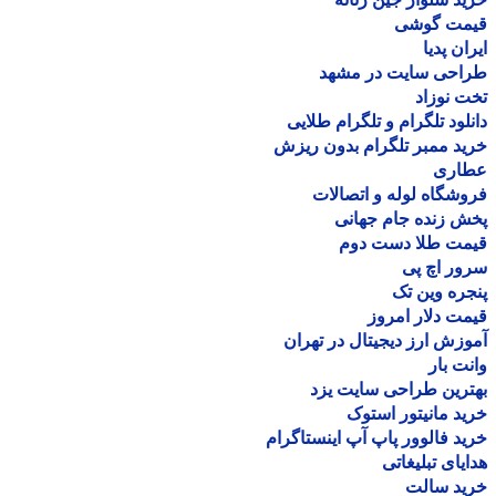
مت گوشی
ان پدیا
احی سایت در مشهد
 نوزاد
لود تلگرام و تلگرام طلایی
د ممبر تلگرام بدون ریزش
اری
شگاه لوله و اتصالات
 زنده جام جهانی
مت طلا دست دوم
ر اچ پی
ره وین تک
ت دلار امروز
زش ارز دیجیتال در تهران
ت بار
رین طراحی سایت یزد
د مانیتور استوک
د فالوور پاپ آپ اینستاگرام
یای تبلیغاتی
ید سالت