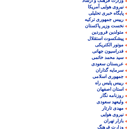
زارت فرهنگ و ارشاد
یروی هوایی آمریکا
ایگاه خبری تحلیلی
ییس جمهوری ترکیه
خست وزیر پاکستان
تولدین فروردین
یشکسوت استقلال
وتور الکتریکی
دراسیون جهانی
ید محمد خاتمی
ربستان سعودی
رمایه گذاران
مهوری اسلامی
ییس پلیس راه
ستان اصفهان
وزنامه نگار
لیعهد سعودی
هدی تارتار
یروی هوایی
ازار تهران
زارت فرهنگ