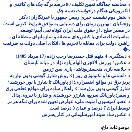
محاسبه جداگانه تعیین تکلیف 80 درصد برگه چک های کاغذی و
ترونیکی هنگام درخواست دسته چک
خش دوم نشست خبری رییس جمهور با خبرنگاران؛ دکتر
کیان : بهترین زمان برای دستیابی به توافق شرایط کنونی است/
مسیر صلح ، از حقوق ملت ایران کوتاه نمی آییم/ توسعه
سبات اقتصادی با کشورهای منطقه و سازمانهای منطقه ای ،
برد دولت برای مقابله با تحریم ها / اتکای اصلی دولت به ظرفیت
یری 4 متهم قتل حمیدرضا رجب زاده (17 مرداد 1405)
کس / ورزش لاکچری الهام پاوه نژاد در میانه تابستان
لاصه بازی منچستریونایتد - پاری سن ژرمن
دانستنی ها و تکنولوژی روز | 3 روش شارژ گوشی بدون نیاز به
ز برق در مواقع اضطراری؛ از پاوربانک تا شارژ با نور خورشید /
شارژ گوشی بدون برق شد؛ 3 راهکار ساده برای مواقع قطعی برق
فر؛ پاوربانک سریع، شارژر خورشیدی و شارژ با نیروی پدال
ضو کمیسیون امنیت ملی: عوارض تعیین شده برای تنگه هرمز
ران 7 درصد و عمان 3 درصد است
کس شاد سپند امیرسلیمانی در کنار پسرش
ضوعات داغ: