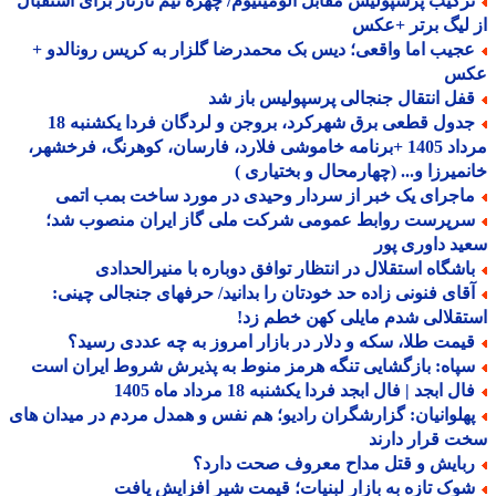
رکیب پرسپولیس مقابل آلومینیوم/ چهره تیم تارتار برای استقبال
لیگ برتر +عکس
جیب اما واقعی؛ دیس بک محمدرضا گلزار به کریس رونالدو +
س
فل انتقال جنجالی پرسپولیس باز شد
جدول قطعی برق شهرکرد، بروجن و لردگان فردا یکشنبه 18
مرداد 1405 +برنامه خاموشی فلارد، فارسان، کوهرنگ، فرخشهر،
میرزا و... (چهارمحال و بختیاری )
اجرای یک خبر از سردار وحیدی در مورد ساخت بمب اتمی
رپرست روابط عمومی شرکت ملی گاز ایران منصوب شد؛
د داوری پور
اشگاه استقلال در انتظار توافق دوباره با منیرالحدادی
قای فنونی زاده حد خودتان را بدانید/ حرفهای جنجالی چینی:
قلالی شدم مایلی کهن خطم زد!
یمت طلا، سکه و دلار در بازار امروز به چه عددی رسید؟
پاه: بازگشایی تنگه هرمز منوط به پذیرش شروط ایران است
ل ابجد | فال ابجد فردا یکشنبه 18 مرداد ماه 1405
هلوانیان: گزارشگران رادیو؛ هم نفس و همدل مردم در میدان های
 قرار دارند
بایش و قتل مداح معروف صحت دارد؟
وک تازه به بازار لبنیات؛ قیمت شیر افزایش یافت