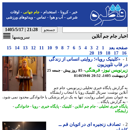
-
-
-
-
خبر
کرونا
استخدام
جام جهانی
اوقات
-
-
-
شرعی
آب و هوا
تماس
ویدئوهای ورزشی
21:28 | 1405/5/17
ار جام جم آنلاین
سرویسها
حه بعد
1
2
3
4
5
6
7
8
9
10
11
12
13
14
15
20
19
18
17
«کلینیک رویا»؛ روایتی انسانی از زندگی
قاب تلویزیون
نویس نیوز
-
فرهنگی
-
85 روز پیش - جمعه 25
شت 1405، 20:52
81465946
گزارش پایگاه خبری تحلیلی زیرنویس، جام جم
این نوشت: سریال کلینیک رویا با انتخاب زایشگاه
عنوان بستر اصلی روایت، تنها به یک درام پزشکی یا خانوادگی محدود نمی شود،
 گزارش پایگاه ...
گاه خبری تحلیلی
-
جام جم آنلاین
-
کلینیک
-
پایگاه خبری
-
رویا
-
خانوادگی
-
شگاه
تصادف زنجیره ای در اتوبان قم ــ
شان