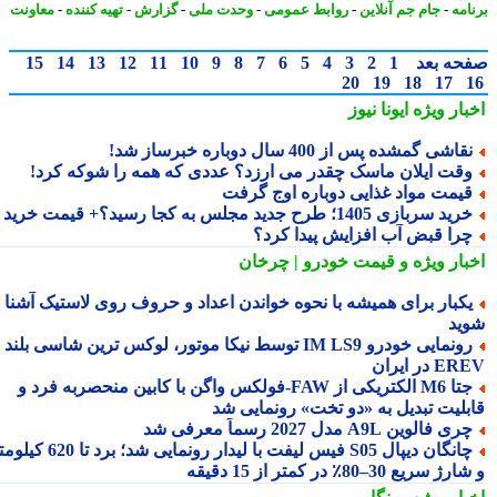
امه
-
جام جم آنلاین
-
روابط عمومی
-
وحدت ملی
-
گزارش
-
تهیه کننده
-
معاونت
حه بعد
1
2
3
4
5
6
7
8
9
10
11
12
13
14
15
20
19
18
17
بار ویژه
ایونا نیوز
قاشی گمشده پس از 400 سال دوباره خبرساز شد!
قت ایلان ماسک چقدر می ارزد؟ عددی که همه را شوکه کرد!
یمت مواد غذایی دوباره اوج گرفت
ید سربازی 1405؛ طرح جدید مجلس به کجا رسید؟+ قیمت خرید
را قبض آب افزایش پیدا کرد؟
بار ویژه
و قیمت خودرو | چرخان
کبار برای همیشه با نحوه خواندن اعداد و حروف روی لاستیک آشنا
ید
رونمایی خودرو IM LS9 توسط نیکا موتور، لوکس ترین شاسی بلند
 در ایران
جتا M6 الکتریکی از FAW‑فولکس واگن با کابین منحصربه فرد و
بلیت تبدیل به «دو تخت» رونمایی شد
ری فالوین A9L مدل 2027 رسماً معرفی شد
چانگان دیپال S05 فیس لیفت با لیدار رونمایی شد؛ برد تا 620 کیلومتر
 سریع 30–80٪ در کمتر از 15 دقیقه