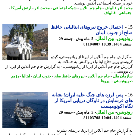
 در شبکه اجتماعی ایکس نوشت:
دباقر قالیباف
-
جام جم آنلاین
-
شبکه اجتماعی
-
محمدباقر
-
ارتش آمریکا
-
ماعی
-
قالیباف
احتمال خروج نیروهای ایتالیایی حافظ
 از جنوب لبنان
نویس
-
بین الملل
-
5 ماه پیش - جمعه 29
14، 10:39
81104007
گزارش جام جم آنلاین از ایرنا از ریانووستی، گیدو
ستو وزیر دفاع ایتالیا در واکنش به حملات به
رش جام جم آنلاین از ایرنا از ریانووستی، - به گزارش جام جم آنلاین از ایرنا از
ووستی، ...
مان ملل
-
جام جم آنلاین
-
نیروهای حافظ صلح
-
جنوب لبنان
-
ایتالیا
-
رژیم
ونیستی
-
نیروها
پس لرزه های جنگ علیه ایران؛ نشانه
 فرسایش در ناوگان دریایی آمریکا از
ه اکونومیست
نویس
-
بین الملل
-
5 ماه پیش - جمعه 29
14، 10:04
81103768
گزارش جام جم آنلاین از ایرنا، تارنمای نشریه