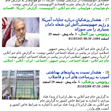
اقتصادی اکونومیست در گزارشی نوشت: آمریکا 11 ناو هواپیمابر به گزارش جام
آنلاین از ایرنا، تارنمای نشریه اقتصادی اکونومیست در گزارشی نوشت: ...
هواپیمابر
-
هواپیمابر
-
جام جم آنلاین
-
اکونومیست
-
گزارش
-
آمریکا
-
اقتصادی
هشدار پزشکیان درباره جنایات آمریکا
ژیم صهیونیستی؛آتش این شعله دامان
اری را می سوزاند
نویس
-
بین الملل
-
5 ماه پیش - جمعه 29
14، 08:39
81103345
گزارش جام جم آنلاین از ایرنا، رییس جمهور
امی ایران در پیامی در شبکه اجتماعی ایکس نوشت: به گزارش جام جم آنلاین
ایرنا، رییس جمهور اسلامی ایران در پیامی در شبکه اجتماعی ایکس نوشت: ...
 جم آنلاین
-
شبکه اجتماعی
-
رییس جمهور
-
اجتماعی
-
ایران
-
آنلاین
-
اسلامی
هشدار نسبت به پیامدهای بهداشتی
ب به زیرساخت های آب و فاضلاب
نویس
-
پزشکی
-
5 ماه پیش - جمعه 29 اسفند
81103209
1404
زارش جام جم آنلاین به نقل ازایرنا از وبدا، قباد
دی با اشاره به شرایط خاص کشور به گزارش جام
آنلاین به نقل ازایرنا از وبدا، قباد مرادی با اشاره به شرایط خاص کشور و
ب های وارد ...