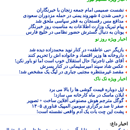
شست صمیمی امام جمعه زنجان با خبرنگاران
می شدن 4 شهروند یمنی در حمله مزدوران سعودی
دافع مس رفسنجان به فجر سپاسی ملحق شد
یام تبریک وزارت اطلاعات به مناسبت روز خبرنگار
ونان به دنبال گسترش حضور نظامی در خلیج فارس
بار ویژه
روز نو
ازیگر «بی عاطفه» در کنار نوید محمدزاده دیده شد
اروخانه ها وزیر اقتصاد و خانواده اش را تحریم کنند
قای علی تاجرنیا؛ حال استقلال خوب است اما تو باور نکن!
کس شاد سپند امیرسلیمانی در کنار پسرش
قصد غیرمنتظره مجتبی جباری در لیگ یک مشخص شد!
بار ویژه
تک ناک
پل دوباره قیمت گوشی ها را بالا می برد
یلان ماسک در ماه کارخانه می سازد!
وگل مترجم هوش مصنوعی آفلاین ساخت + تصویر
فر تا صد برگزاری سومین المپیک فناوری ۱۴۰۵
شت این چت بات یک آدم واقعی نشسته است!
ار داغ: