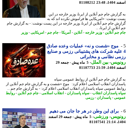
14، 23:48
81108212
گزارش جام جم آنلاین از ایرنا، وزیر خارجه در این
 نوشت: «امریکایی ها فراموش نکرده اند که به
رش جام جم آنلاین از ایرنا، وزیر خارجه در این پست نوشت: - به گزارش جام
نلاین از ایرنا، ...
 جم آنلاین
-
وزیر خارجه
-
آنلاین
-
آمریکا
-
جام جم
-
امریکایی
-
وزیر
موج «شصت و نه» عملیات وعده صادق
علیه شرکت های پشتیبانی رزمی و صنایع
ی نظامی و مخابراتی
نویس
-
بین الملل
-
5 ماه پیش - جمعه 29
14، 21:59
81107753
گزارش جام جم آنلاین از روابط عمومی سپاه
داران انقلاب اسلامی اعلام کرد: موج «شصت و به گزارش جام جم آنلاین از
بط عمومی سپاه پاسداران انقلاب اسلامی اعلام کرد: - به گزارش جام جم ...
ه پاسداران انقلاب
-
سپاه پاسداران
-
انقلاب اسلامی
-
جام جم آنلاین
-
روابط
ومی
-
پاسداران
-
رزمی
برای این وطن در هر جا جان می دهیم
نویس
-
ورزشی
-
5 ماه پیش - جمعه 29 اسفند
81107541
1404