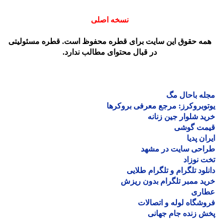
نسخه اصلی
مه حقوق این سایت برای قطره محفوظ است. قطره مسئولیتی
در قبال محتوای مطالب ندارد.
ه باحال مگ
وبروکرز: مرجع معرفی بروکرها
د شلوار جین زنانه
مت گوشی
ان پدیا
احی سایت در مشهد
 نوزاد
لود تلگرام و تلگرام طلایی
د ممبر تلگرام بدون ریزش
اری
شگاه لوله و اتصالات
 زنده جام جهانی