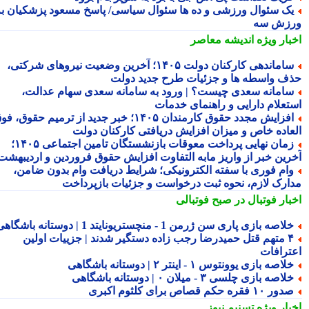
ک سئوال ورزشی و ده ها سئوال سیاسی/ پاسخ مسعود پزشکیان به
زش سه
بار ویژه
اندیشه معاصر
ساماندهی کارکنان دولت ۱۴۰۵؛ آخرین وضعیت نیروهای شرکتی،
ف واسطه ها و جزئیات طرح جدید دولت
امانه سعدی چیست؟ | ورود به سامانه سعدی سهام عدالت،
تعلام دارایی و راهنمای خدمات
افزایش مجدد حقوق کارمندان ۱۴۰۵؛ خبر جدید از ترمیم حقوق، فوق
عاده خاص و میزان افزایش دریافتی کارکنان دولت
زمان نهایی پرداخت معوقات بازنشستگان تامین اجتماعی ۱۴۰۵؛
رین خبر از واریز مابه التفاوت افزایش حقوق فروردین و اردیبهشت
ام فوری با سفته الکترونیکی؛ شرایط دریافت وام بدون ضامن،
ارک لازم، نحوه ثبت درخواست و جزئیات بازپرداخت
بار فوتبال در صبح فوتبالی
لاصه بازی پاری سن ژرمن 1 - منچستریونایتد 1 | دوستانه باشگاهی
۴ متهم قتل حمیدرضا رجب زاده دستگیر شدند | جزییات اولین
ترافات
لاصه بازی یوونتوس ۱ - اینتر ۲ | دوستانه باشگاهی
لاصه بازی چلسی ۳ - میلان ۰ | دوستانه باشگاهی
ور ۱۰ فقره حکم قصاص برای کلثوم اکبری
بار ویژه
تسنیم نیوز