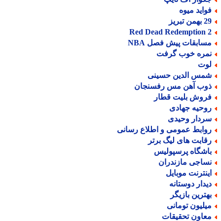
واید میوه
من تبریز
Red Dead Redemption 
سابقات پیش فصل NBA
مره خوب گرفت
وت
مس الدین حسینی
وب آهن مس رفسنجان
روش بلیت قطار
وحیه جهادی
ردار وحیدی
وابط عمومی و اطلاع رسانی
قابت های لیگ برتر
اشگاه پرسپولیس
ساجی مازندران
ینترنت موبایل
یدار دوستانه
هترین بازیگر
یلیون تومانی
عاون تحقیقات