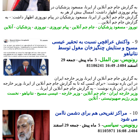
گزارش جام جم آنلاین از ایرنا، مسعود پزشکیان در
م نوروزی اظهار داشت: امسال بیش از هر به
رش جام جم آنلاین از ایرنا، مسعود پزشکیان در پیام نوروزی اظهار داشت: - به
رش جام جم آنلاین ...
وز
-
مسعود پزشکیان
-
جام جم آنلاین
-
پیام نوروزی
-
نوروزی
-
پزشکیان
-
آنلاین
واکنش عراقچی نسبت به تحقیر عیسی
یح و ستایش چنگیزخان مغول توسط
نیاهو
نویس
-
بین الملل
-
5 ماه پیش - جمعه 29
14، 16:49
81106241
گزارش جام جم آنلاین از ایرنا، وزیر خارجه ایران
این باره نوشت: «برای کسی که تا به گزارش جام جم آنلاین از ایرنا، وزیر خارجه
ن در این باره نوشت: - به گزارش جام جم آنلاین از ایرنا، ...
ر خارجه ایران
-
جام جم آنلاین
-
وزیر خارجه
-
عیسی مسیح
-
نتانیاهو
-
نخست
ر رژیم صهیونیستی
-
آنلاین
مراکز تفریحی هم برای دشمن ناامن
 شود
نویس
-
سیاسی
-
5 ماه پیش - جمعه 29 اسفند
81105971
1404