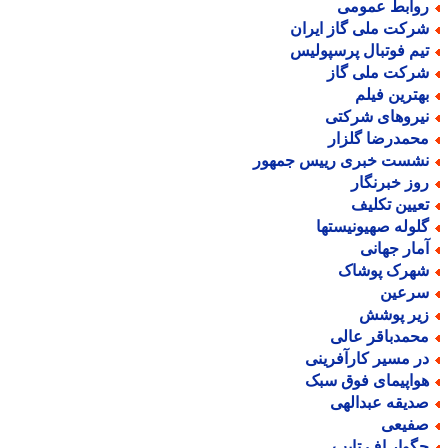
وابط عمومی
رکت ملی گاز ایران
یم فوتبال پرسپولیس
رکت ملی گاز
هترین فیلم
یروهای شرکتی
حمدرضا گلزار
شست خبری رییس جمهور
وز خبرنگار
عیین تکلیف
لوله صهیونیستها
مار جهانی
هرک پوشاک
رعین
یر پوشش
حمدباقر عالی
ر مسیر کارآفرینی
واپیمای فوق سبک
دیقه عبدالهی
فیعی
گوار اف تایپ