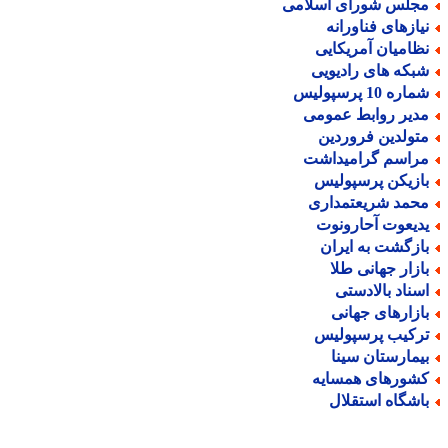
جلس شورای اسلامی
یازهای فناورانه
ظامیان آمریکایی
بکه های رادیویی
اره 10 پرسپولیس
دیر روابط عمومی
تولدین فروردین
راسم گرامیداشت
ازیکن پرسپولیس
حمد شریعتمداری
دیعوت آحارونوت
ازگشت به ایران
ازار جهانی طلا
سناد بالادستی
ازارهای جهانی
رکیب پرسپولیس
یمارستان سینا
شورهای همسایه
اشگاه استقلال