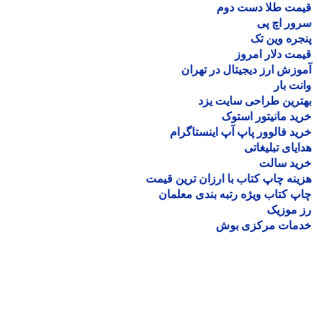
مت طلا دست دوم
ر اچ پی
ره وین تک
ت دلار امروز
زش ارز دیجیتال در تهران
ت بار
رین طراحی سایت یزد
د مانیتور استوک
د فالوور پاپ آپ اینستاگرام
یای تبلیغاتی
ید سالت
نه چاپ کتاب با ارزان ترین قیمت
 کتاب ویژه رتبه بندی معلمان
موزیک
مات مرکزی بوش