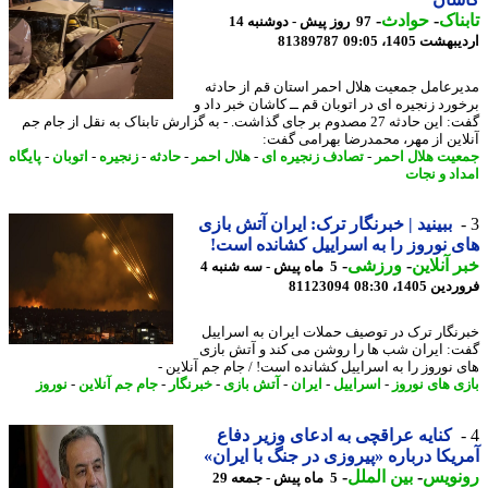
ناک
-
حوادث
-
97 روز پیش - دوشنبه 14
شت 1405، 09:05
81389787
رعامل جمعیت هلال احمر استان قم از حادثه
ورد زنجیره ای در اتوبان قم ــ کاشان خبر داد و
گفت: این حادثه 27 مصدوم بر جای گذاشت. - به گزارش تابناک به نقل از جام جم
این از مهر، محمدرضا بهرامی گفت:
یت هلال احمر
-
تصادف زنجیره ای
-
هلال احمر
-
حادثه
-
زنجیره
-
اتوبان
-
پایگاه
اد و نجات
ببینید | خبرنگار ترک: ایران آتش بازی
 نوروز را به اسراییل کشانده است!
 آنلاین
-
ورزشی
-
5 ماه پیش - سه شنبه 4
 1405، 08:30
81123094
نگار ترک در توصیف حملات ایران به اسراییل
: ایران شب ها را روشن می کند و آتش بازی
 نوروز را به اسراییل کشانده است! / جام جم آنلاین -
ی های نوروز
-
اسراییل
-
ایران
-
آتش بازی
-
خبرنگار
-
جام جم آنلاین
-
نوروز
کنایه عراقچی به ادعای وزیر دفاع
یکا درباره «پیروزی در جنگ با ایران»
نویس
-
بین الملل
-
5 ماه پیش - جمعه 29