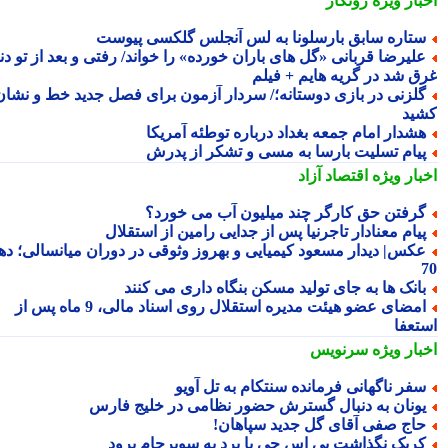
بار ویژه
رونگار
تاره سابق بارسلونا به لس آنجلس گلکسی پیوست
لیرضا قربانی «گل های باران خورده» را خواند/ رفتی و بعد از تو دنیا
ق شد در گریه هایم + فیلم
لزنی در بازی دوستانه؛/ سردار آزمون برای فصل جدید خط و نشان
ید
شدار امام جمعه بغداد درباره توطئه آمریکا
یام تسلیت بارسا به مسی و تشکر از پدرش
بار ویژه
اقتصاد آزاد
رفتن حق کارگر چند میلیون آب می خورد؟
یام معنادار تاجرنیا پس از جدایی رامین از استقلال
کس| دیدار مسعود کیمیایی و بهروز وثوقی در دوران میانسالی؛ دهه
انک ها به جای تولید مسکن بنگاه داری می کنند
امضای عضو هیئت مدیره استقلال روی اسناد مالی، 9 ماه پس از
تعفا
بار ویژه
سرنویس
فر ناگهانی فرمانده سنتکام به تل آویو
ونان به دنبال گسترش حضور نظامی در خلیج فارس
اج صفی آقای گل جدید سپاهان!
ریک نگذاشت پی اس جی با برد به سوپرجام برود