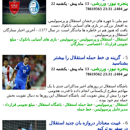
ره نیوز
-
ورزشی
-
13 ماه پیش - یکشنبه 22
2
78619563
 ملی با چهره های درخشان استقلال و پرسپولیس،
افتخار بزرگی در بازی های آسیایی بانکوک دست
یافت که هنوز هم در خاطره ها ماندگار است. در سال 1377، - آخرین اخبار ستارگان
قلال و پرسپولیس ...
قلال
-
استقلال و پرسپولیس
-
پرسپولیس
-
بازی های آسیایی بانکوک
-
مبلغ
می قرارداد
-
اختصاصی
-
ستارگان
گزینه ی خط حمله استقلال را بیشتر
اسید
ره نیوز
-
ورزشی
-
13 ماه پیش - یکشنبه 22
2
78619562
گاه استقلال در روزهای اخیر مذاکراتی جدی با یک
جم مطرح ازبکستانی انجام داده تا قدرت هجومی
 را بیش از پیش تقویت کند. باشگاه استقلال این روزها به دنبال تقویت بخش
 تیم خود بوده ...
قلال
-
پرسپولیس
-
خط حمله استقلال
-
باشگاه استقلال
-
مبلغ نجومی قرارداد
-
رعامل پرسپولیس
-
خط حمله
غیبت معنادار دروازه بان جدید استقلال
سفر به ترکیه