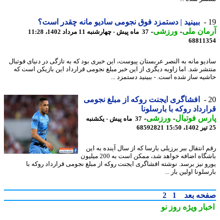
ببینید | دستمزد فوق نجومی سادیو مانه چقدر است؟
ان ملی
-
ورزشی
-
37 ماه پیش - چهارشنبه 11 مرداد 1402، 11:28
68811
یو مانه به النصر عربستان پیوست، این خبری بود که به تازگی در دنیای فوتبال
شر شد. اما زاویه دیگری از این خبر مبلغ نجومی قرارداد این بازیکن است که
یه ساز شده است. - ببینید دستمزد ...
افشاگری ایجنت روکه از مبلغ نجومی
رداد روکه با بارسلونا
س فوتبال
-
ورزشی
-
37 ماه پیش - یکشنبه
68592821
انتقال ببر برزیلی بارسا که از سال آینده به این
باشگاه اضافه خواهد شد، ممکن است به 200 میلیون
و نیز برسد. نوشته افشاگری ایجنت روکه از مبلغ نجومی قرارداد روکه با
لونا اولین بار ...
حه بعد
1
2
بار ویژه
روز نو