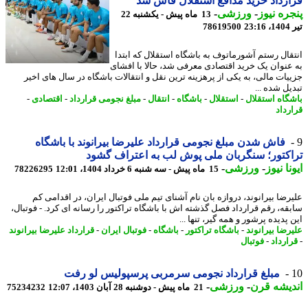
رداد خرید مدافع استقلال فاش شد
ره نیوز
-
ورزشی
-
13 ماه پیش - یکشنبه 22
2
78619500
قال رستم آشورماتوف به باشگاه استقلال که ابتدا
عنوان یک خرید اقتصادی معرفی شد، حالا با افشای
یات مالی، به یکی از پرهزینه ترین نقل و انتقالات باشگاه در سال های اخیر
ل شده ...
گاه استقلال
-
استقلال
-
باشگاه
-
انتقال
-
مبلغ نجومی قرارداد
-
اقتصادی
-
رداد
فاش شدن مبلغ نجومی قرارداد علیرضا بیرانوند با باشگاه
کتور؛ سنگربان ملی پوش لب به اعتراف گشود
نا نیوز
-
ورزشی
-
15 ماه پیش - سه شنبه 6 خرداد 1404، 12:01
78226295
رضا بیرانوند، دروازه بان نام آشنای تیم ملی فوتبال ایران، در اقدامی کم
قه، رقم قرارداد فصل گذشته اش با باشگاه تراکتور را رسانه ای کرد. - فوتبال،
پدیده پرشور و همه گیر، تنها ...
رضا بیرانوند
-
باشگاه تراکتور
-
باشگاه
-
فوتبال ایران
-
قرارداد علیرضا بیرانوند
ارداد
-
فوتبال
مبلغ قرارداد نجومی سرمربی پرسپولیس لو رفت
یشه قرن
-
ورزشی
-
21 ماه پیش - دوشنبه 28 آبان 1403، 12:07
75234232