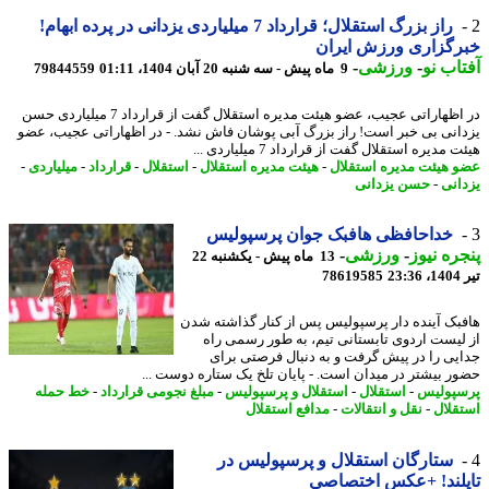
راز بزرگ استقلال؛ قرارداد 7 میلیاردی یزدانی در پرده ابهام!
گزاری ورزش ایران
اب نو
-
ورزشی
-
9 ماه پیش - سه شنبه 20 آبان 1404، 01:11
79844559
در اظهاراتی عجیب، عضو هیئت مدیره استقلال گفت از قرارداد 7 میلیاردی حسن
انی بی خبر است! راز بزرگ آبی پوشان فاش نشد. - در اظهاراتی عجیب، عضو
 مدیره استقلال گفت از قرارداد 7 میلیاردی ...
 هیئت مدیره استقلال
-
هیئت مدیره استقلال
-
استقلال
-
قرارداد
-
میلیاردی
-
انی
-
حسن یزدانی
خداحافظی هافبک جوان پرسپولیس
ره نیوز
-
ورزشی
-
13 ماه پیش - یکشنبه 22
2
78619585
بک آینده دار پرسپولیس پس از کنار گذاشته شدن
لیست اردوی تابستانی تیم، به طور رسمی راه
یی را در پیش گرفت و به دنبال فرصتی برای
ر بیشتر در میدان است. - پایان تلخ یک ستاره دوست ...
پولیس
-
استقلال
-
استقلال و پرسپولیس
-
مبلغ نجومی قرارداد
-
خط حمله
قلال
-
نقل و انتقالات
-
مدافع استقلال
ستارگان استقلال و پرسپولیس در
لند! +عکس اختصاصی