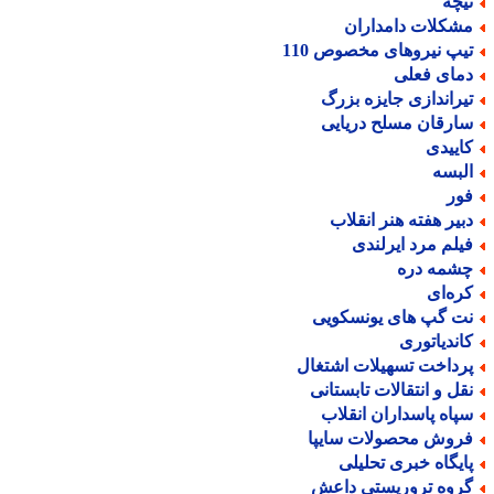
یچه
شکلات دامداران
یپ نیروهای مخصوص 110
مای فعلی
یراندازی جایزه بزرگ
ارقان مسلح دریایی
اییدی
لبسه
ور
بیر هفته هنر انقلاب
یلم مرد ایرلندی
شمه دره
ره‌ای
ت گپ های یونسکویی
اندیاتوری
رداخت تسهیلات اشتغال
قل و انتقالات تابستانی
پاه پاسداران انقلاب
روش محصولات سایپا
ایگاه خبری تحلیلی
روه تروریستی داعش