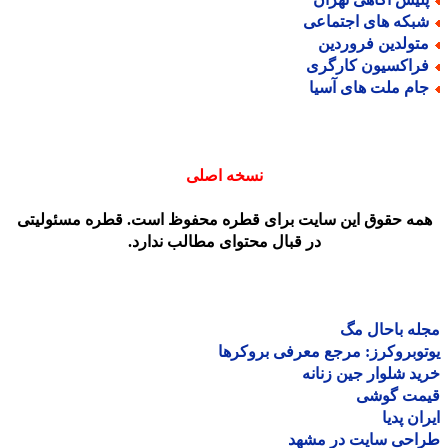
بکه های اجتماعی
تولدین فروردین
راکسیون کارگری
ام ملت های آسیا
نسخه اصلی
مه حقوق این سایت برای قطره محفوظ است. قطره مسئولیتی
در قبال محتوای مطالب ندارد.
ه باحال مگ
وبروکرز: مرجع معرفی بروکرها
د شلوار جین زنانه
مت گوشی
ان پدیا
احی سایت در مشهد