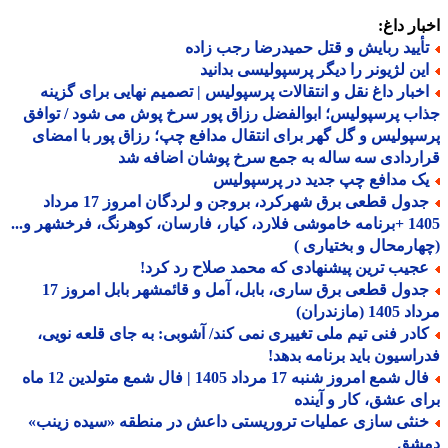
ار داغ:
أیید ربایش و قتل حمیدرضا رجب زاده
ین لژیونر را دیگر پرسپولیسی بدانید
خبار داغ نقل و انتقالات پرسپولیس | تصمیم نهایی برای گزینه
ب پرسپولیس؛ ابوالفضل رزاق پور سرخ پوش می شود / توافق
پولیس و گل گهر برای انتقال مدافع چپ؛ رزاق پور با امضای
ردادی سه ساله به جمع سرخ پوشان اضافه شد
ک مدافع چپ جدید در پرسپولیس
جدول قطعی برق شهرکرد، بروجن و لردگان امروز 17 مرداد
1405 +برنامه خاموشی فلارد، کیار، فارسان، کوهرنگ، فرخشهر و...
ارمحال و بختیاری )
جیب ترین پیشنهادی که محمد صلاح رد کرد!
جدول قطعی برق ساری، بابل، آمل و قائمشهر بابل امروز 17
1 (مازندران)
ادر فنی تیم ملی تغییری نمی کند/ آشوبی: به جای قلعه نویی،
اسیون باید برنامه بدهد!
فال شمع امروز شنبه 17 مرداد 1405 | فال شمع متولدین 12 ماه
ی عشق، کار و آینده
نثی سازی عملیات تروریستی داعش در منطقه «سیده زینب»
شق