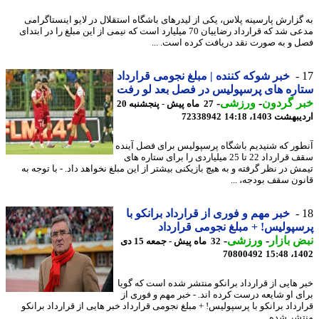
گزارش پارسینه پلاس، یکی از لیدرهای باشگاه استقلال در لایو اینستاگرامی
مدعی شد که قرارداد رضاییان 70 میلیارد است که نیمی از این مبلغ را در ابتدای
 و به صورت نقد دریافت کرده است. ...
خبر شوکه کننده | مبلغ نجومی قرارداد
ره های پرسپولیس در فصل بعد لو رفت
ر گردون
-
ورزشی
-
27 ماه پیش - پنجشنبه 20
شت 1403، 14:18
72338942
ور که شنیدیم باشگاه پرسپولیس برای فصل آینده
سقف قرارداد 22 تا 25 میلیاردی را برای ستاره های
 در نظر گرفته و به هیچ بازیکنی بیشتر از این مبلغ نخواهد داد. - با توجه به
ون سقف بودجه، ...
خبر مهم و فوری از قرارداد برانکو با
پولیس! + مبلغ نجومی قرارداد
 بازار
-
ورزشی
-
32 ماه پیش - جمعه 15 دی
70800492
1402
 هایی از قرارداد برانکو منتشر شده است که گویا
ی او شایعه درست کرده اند. - خبر مهم و فوری از
رداد برانکو با پرسپولیس! + مبلغ نجومی قرارداد خبر هایی از قرارداد برانکو
شر شده ...