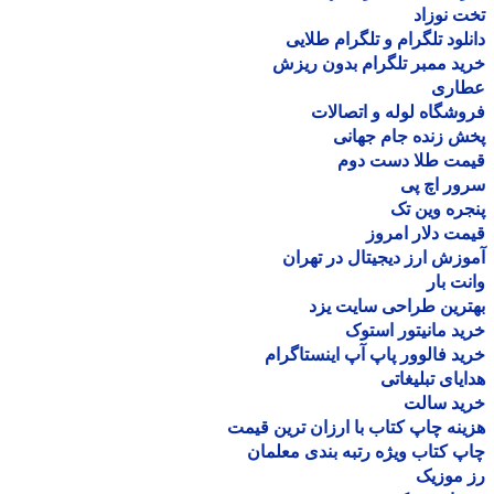
 نوزاد
لود تلگرام و تلگرام طلایی
د ممبر تلگرام بدون ریزش
اری
شگاه لوله و اتصالات
 زنده جام جهانی
مت طلا دست دوم
ر اچ پی
ره وین تک
ت دلار امروز
زش ارز دیجیتال در تهران
ت بار
رین طراحی سایت یزد
د مانیتور استوک
د فالوور پاپ آپ اینستاگرام
یای تبلیغاتی
ید سالت
نه چاپ کتاب با ارزان ترین قیمت
 کتاب ویژه رتبه بندی معلمان
موزیک