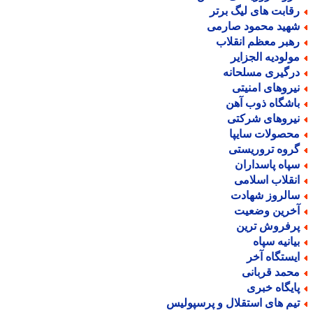
قابت های لیگ برتر
هید محمود صارمی
هبر معظم انقلاب
ولودیه الجزایر
رگیری مسلحانه
یروهای امنیتی
اشگاه ذوب آهن
یروهای شرکتی
حصولات سایپا
روه تروریستی
پاه پاسداران
نقلاب اسلامی
الروز شهادت
خرین وضعیت
رفروش ترین
یانیه سپاه
یستگاه آخر
حمد قربانی
ایگاه خبری
یم های استقلال و پرسپولیس