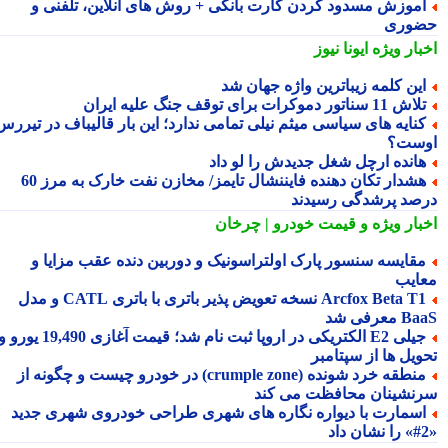
موزش مسدود کردن کارت بانکی + روش های آنلاین، تلفنی و
وری
بار ویژه
ایونا نیوز
ین کلمه زیباترین واژه جهان شد
ش 11 سناتور دموکرات برای توقف جنگ علیه ایران
نایه های سیاسی میثم نیلی تمامی ندارد؛ این بار قالیباف در تیررس
ست؟
انده ارچل شغل جدیدش را لو داد
هشدار تکان دهنده فایننشال تایمز/ مخازن نفت خارک به مرز 60
صد پرشدگی رسیدند
بار ویژه
و قیمت خودرو | چرخان
قایسه سنسور پارک اولتراسونیک و دوربین دنده عقب مزایا و
ایب
Arcfox Beta T1 نسخه تعویض پذیر باتری با باتری CATL و مدل
معرفی شد
جیلی E2 الکتریکی در اروپا ثبت نام شد؛ قیمت آغازی 19,490 یورو و
ویل ها از سپتامبر
منطقه خرد شونده (crumple zone) در خودرو چیست و چگونه از
نشینان محافظت می کند
سمارت با دیواره نگاره های شهری طراحی خودروی شهری جدید