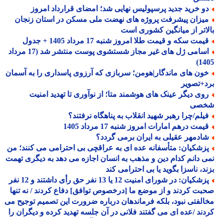
و خرید جدید پرسپولیس نهایی شد؛ امضای قرارداد امروز
یزان پیشرفت پروژه های نهضت ملی مسکن در استان زنجان
اتر از میانگین کشوری است
مت سکه و قیمت طلا امروز شنبه 17 مرداد 1405 + جدول
اسامی ژل های غیر مجاز شستشوی پوست منتشر شد (17 مرداد
14
ون های ماندگار|هومن؛ سربازی که آرزوی پاسداری را به آسمان
+تصویر
وی دیگر عینک های هوشمند متا؛ از نوآوری تا تهدید امنیت
صی
یلم/چرا رهبر شهید انقلاب به پناهگاه نرفتند؟
یمت درهم امارات امروز شنبه 17 مرداد 1405
ادمهر عقیلی به ایران برمی گردد؟
زشکیان: متأسفانه عده ای به عراقچی بی احترامی می کنند؛ من
 دانم کدام دین و مذهب به انسان اجازه می دهد به دیگری تهمت
د، ناسزا بگوید یا بی احترامی کند
پزشکیان: در شورای امنیت 12 یا 13 نفر حق رأی داشتند و 12 نفر
ت کردند و از موضع ما [درخصوص توافق] دفاع کردند / نه تنها
لفتی نبود، بلکه فرماندهان درباره ضرورت این تصمیم توجیح می
ند /عده ای می گفتند فلانی در آن جلسه تهدید کرده و دیگران را