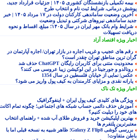
بیمه تکمیلی بازنشستگان کشوری ۱۴۰۵ | جزئیات قرارداد جدید،
شش درمانی، شرایط ثبت نام و انتخاب طرح
آخرین وضعیت ساماندهی کارکنان دولت در ۱۷ مرداد ۱۴۰۵ | خبر
ید ساماندهی نیروهای شرکتی و تبدیل وضعیت
شرایط وام بانک مهر ایران در سال ۱۴۰۵؛ مبلغ، اقساط و نحوه
یافت تسهیلات
بار ویژه
اقتصاد آزاد
قم های عجیب و غریب اجاره در بازار تهران/ اجاره آپارتمان در
ان ترین مناطق تهران چقدر است؟
حدودیت متنی برای کاربران رایگان ChatGPT حذف شد
ونالدو و جورجینا در این لوکیشن زیبا عروسی می کنند؟
کس| نمایی از خیابان فلسطین در سال 1354
ارانه نقدی و مزایای کارمندان به کیف پول واریز می شود؟
بار ویژه
تک ناک
یژگی های کلیدی کیف پول ایران + اینفوگرافیک
موزش حذف دائمی حساب شبکه های اجتماعی؛ چگونه تمام اکانت
ی خود را دیلیت کنیم؟
هترین اپلیکیشن خرید و فروش طلای آب شده + راهنمای انتخاب
تبرترین پلتفرم ها
بررسی گوشی Galaxy Z Flip8؛ ظاهر شبیه به نسخه قبلی اما با
طن متفاوت!