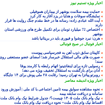
بار ویژه
تسنیم نیوز
مایت بیمه سلامت بوشهر از بیماران هموفیلی
مایشگاه سوغات و هدایا در یزد آغاز به کار کرد
یت الله عبادی زاده: رسانه ها در خط مقدم جنگ روایت ها قرار
ند
اختصاص 72 میلیارد تومان برای تکمیل طرح های ورزشی استان
شهر
رن: نبرد جوشوا و فیوری باید در بریتانیا باشد
بار فوتبال در صبح فوتبالی
اپیتان سابق ذوب آهن به فجرسپاسی پیوست
ورت های مالی استقلال خبرساز شد؛ امضای عضو مستعفی روی
د!
سوایی تازه برای اینفانتینو؛ اتهام رابطه با کارمند یوفا
دان برای بازگشت به استقلال تخفیف ویژه می دهد!
وبرتو پیاتزا به تهران رسید؛ رقابت ۲۸ ملی پوش برای ۱۴ جایگاه
بار ویژه
اندیشه معاصر
حوه مشاهده سوابق بیمه تامین اجتماعی با کد ملی | آموزش ورود به
مانه و دریافت سابقه بیمه
نیک وام بانک ملت ۱۴۰۵ چیست؟/ جدول شرایط نیک وام بانک ملت/
ساط نیک وام بانک ملت+ نحوه دریافت نیک وام بانک ملت