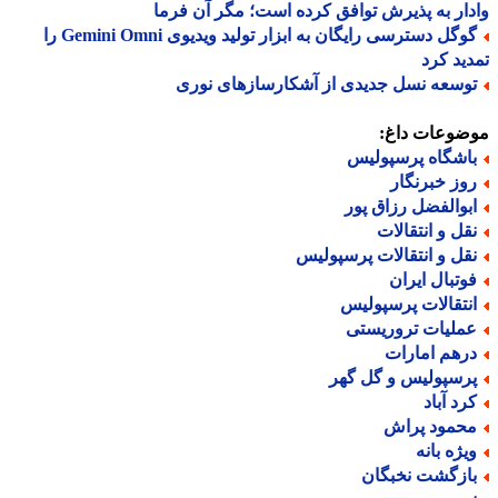
ار به پذیرش توافق کرده است؛ مگر آن فرما
گوگل دسترسی رایگان به ابزار تولید ویدیوی Gemini Omni را
ید کرد
وسعه نسل جدیدی از آشکارسازهای نوری
ضوعات داغ:
اشگاه پرسپولیس
وز خبرنگار
بوالفضل رزاق پور
قل و انتقالات
قل و انتقالات پرسپولیس
وتبال ایران
نتقالات پرسپولیس
ملیات تروریستی
رهم امارات
رسپولیس و گل گهر
رد آباد
حمود پراش
یژه بانه
ازگشت نخبگان