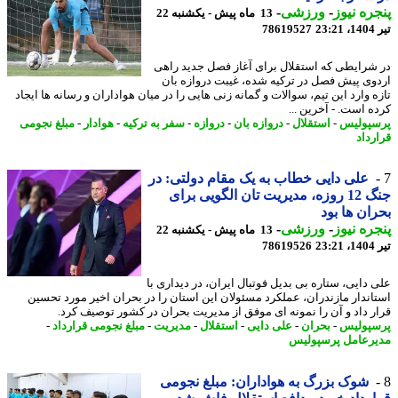
ره نیوز
-
ورزشی
-
13 ماه پیش - یکشنبه 22
2
78619527
شرایطی که استقلال برای آغاز فصل جدید راهی
وی پیش فصل در ترکیه شده، غیبت دروازه بان
ه وارد این تیم، سوالات و گمانه زنی هایی را در میان هواداران و رسانه ها ایجاد
ه است. - آخرین ...
پولیس
-
استقلال
-
دروازه بان
-
دروازه
-
سفر به ترکیه
-
هوادار
-
مبلغ نجومی
رداد
علی دایی خطاب به یک مقام دولتی: در
جنگ 12 روزه، مدیریت تان الگویی برای
ان ها بود
ره نیوز
-
ورزشی
-
13 ماه پیش - یکشنبه 22
2
78619526
 دایی، ستاره بی بدیل فوتبال ایران، در دیداری با
اندار مازندران، عملکرد مسئولان این استان را در بحران اخیر مورد تحسین
ر داد و آن را نمونه ای موفق از مدیریت بحران در کشور توصیف کرد.
پولیس
-
بحران
-
علی دایی
-
استقلال
-
مدیریت
-
مبلغ نجومی قرارداد
-
رعامل پرسپولیس
شوک بزرگ به هواداران: مبلغ نجومی