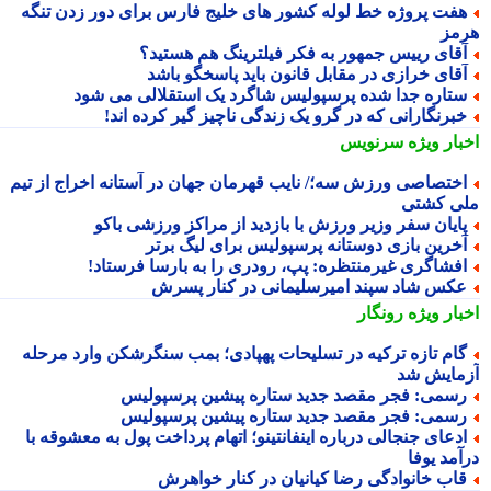
فت پروژه خط لوله کشور های خلیج فارس برای دور زدن تنگه
مز
قای رییس جمهور به فکر فیلترینگ هم هستید؟
قای خرازی در مقابل قانون باید پاسخگو باشد
تاره جدا شده پرسپولیس شاگرد یک استقلالی می شود
برنگارانی که در گرو یک زندگی ناچیز گیر کرده اند!
بار ویژه
سرنویس
ختصاصی ورزش سه؛/ نایب قهرمان جهان در آستانه اخراج از تیم
ی کشتی
ایان سفر وزیر ورزش با بازدید از مراکز ورزشی باکو
خرین بازی دوستانه پرسپولیس برای لیگ برتر
فشاگری غیرمنتظره: پپ، رودری را به بارسا فرستاد!
کس شاد سپند امیرسلیمانی در کنار پسرش
بار ویژه
رونگار
ام تازه ترکیه در تسلیحات پهپادی؛ بمب سنگرشکن وارد مرحله
مایش شد
سمی: فجر مقصد جدید ستاره پیشین پرسپولیس
سمی: فجر مقصد جدید ستاره پیشین پرسپولیس
دعای جنجالی درباره اینفانتینو؛ اتهام پرداخت پول به معشوقه با
آمد یوفا
اب خانوادگی رضا کیانیان در کنار خواهرش