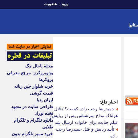
-
ورود
عضویت
تانها
مجله باحال مگ
یوتوبروکرز: مرجع معرفی
بروکرها
خرید شلوار جین زنانه
قیمت گوشی
ایران پدیا
اخبار داغ:
طراحی سایت در مشهد
حمیدرضا رجب زاده کیست؟ / قتل
تخت نوزاد
هولناک مداح سرشناس پس از ربایش/
دانلود تلگرام و تلگرام
فیلم جنایت برای خانواده ارسال شد
طلایی
تأیید ربایش و قتل حمیدرضا رجب
خرید ممبر تلگرام بدون
زاده