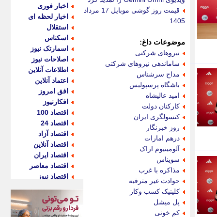
اخبار فوری
قیمت روز گوشی موبایل 17 مرداد
اخبار لحظه ای
1405
استقلال
اسکناس
موضوعات داغ:
اسمارتک نیوز
نیروهای شرکتی
اصلاحات نیوز
ساماندهی نیروهای شرکتی
اطلاعات آنلاین
مداح سرشناس
اعتماد آنلاین
باشگاه پرسپولیس
افق امروز
امید عالیشاه
افکارنیوز
کارکنان دولت
اقتصاد 100
کنسولگری ایران
اقتصاد 24
روز خبرنگار
اقتصاد آزاد
درهم امارات
اقتصاد آنلاین
آلومینیوم اراک
اقتصاد ایران
سویناس
اقتصاد معاصر
مذاکره با غرب
اقتصاد نیوز
حوادث غیر مترقبه
اکو ایران
کلینیک کسب وکار
اکوفارس
پل میشل
اکونگار
کم خونی