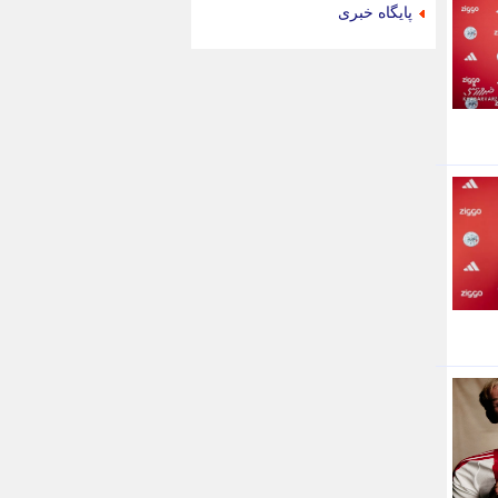
جام جم
پایگاه خبری
جدید پرس
جماران
جوان ایرانی
جهان مانا
جهان نگر
جهان نیوز
چطور
چمپیونات
چمدون
چه خبر
حادثه 24
حرف تو
حوادث پلاس
حوزه نیوز
خبر آنلاین
خبر جنوب
خبر سیاسی
خبر گردون
خبر ورزشی
خبرجو