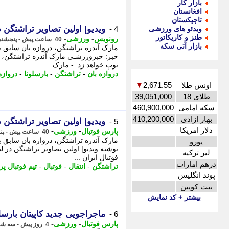
بازار کار
افغانستان
تاجیکستان
ویدیو| اولین تصاویر تراشتگن 
ویدئو های ورزشی
4 -
طنز و کاریکاتور
-
-
رونویس
ورزشی
40 ساعت پیش - پنجشنبه 15 مرداد 1405، 23:38
بازار آتی سکه
مارک آندره تراشتگن، دروازه بان سابق ب
خبر: خبرورزشـی مارک آندره تراشتگن، د
توپ خواهد زد. - مارک ...
دروازه بان
-
تراشتگن
-
بارسلونا
-
دروازه
اونس طلا
2,671.55
▼
طلای 18
39,051,000
سکه امامی
460,900,000
بهار ازادی
410,200,000
ویدیو| اولین تصاویر تراشتگن 
5 -
دلار امریکا
-
-
پارس فوتبال
ورزشی
40 ساعت پیش - پنجشنبه 15 مرداد 1405، 23:37
مارک آندره تراشتگن، دروازه بان سابق ب
یورو
نوشته ویدیو| اولین تصاویر تراشتگن در لب
لیر ترکیه
فوتبال ایران ...
درهم امارات
تراشتگن
-
انتقال
-
فوتبال
-
تیم فوتبال پ
پوند انگلیس
بیت کویین
بیشتر + کد نمایش
ماجراجویی جدید کاپیتان بارسل
6 -
-
-
پارس فوتبال
ورزشی
4 روز پیش - سه شنبه 13 مرداد 1405، 13:32