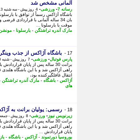
آلمانی مشخص شد
-
-
رسانه 7
ورزشی
4 روز پیش - سه شنبه 13 مرداد 1405، 11:30
باشگاه آژاکس رسماً از توافق با بارسلون
بان 34 ساله آلمانی با قراردادی ق
موقت با بارسلونا ...
مارک آندره تراشتگن
-
بارسلونا
-
مونشن 
باشگاه آژاکس از جذب وینگر 
17 -
-
-
پارس فوتبال
ورزشی
7 روز پیش - شنبه 10 مرداد 1405، 08:27
برانت 30 ساله پس از پایان قرارداد
راهی آژاکس شد و با این باشگاه هلندی 
انتقال غافلگیرکننده بود،
آژاکس
-
باشگاه
-
مارک آندره تراشتگن
-
های
رسمی: یولیان برانت به آژا
18 -
-
-
زیرنویس نیوز
ورزشی
8 روز پیش - جمعه 9 مرداد 1405، 22:43
برانت 30 ساله پس از پایان قرارداد
پایان قراردادش ...
بوروسیا دورتموند
-
آژاکس
-
باشگاه
-
باز