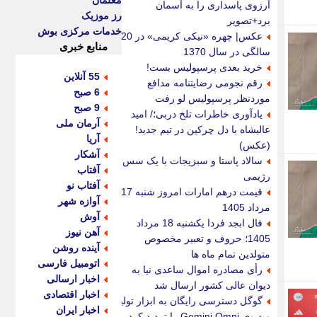
معلمان
آرزوی پاسداری را به آسمان
رز موزیک
برد+تصویر
خدمات مرکزی بوش
عکس| چهره «نیکی کریمی» در 20
منابع خبری
سالگی در سال 1370
خرید بعدی پرسپولیس بست!
55 آنلاین
رقم نجومی رضایتنامه مدافع
6 صبح
موردنظر پرسپولیس لو رفت
9 صبح
یادآوری خاطرات تلخ دربی؛/ امید
آرمان ملی
عالیشاه با دل چرکین در تیم جدید!
آریا
(عکس)
آشکار
سالاد پاستا و سبزیجات با یک سس
آفتاب
رژیمی
آفتاب نو
قیمت درهم امارات امروز شنبه 17
آوازه شهر
مرداد 1405
آوش
فال ابجد فردا یکشنبه 18 مرداد
آهن نیوز
1405؛ حروف و تعبیر مخصوص
آینده روشن
متولدین تمام ماه ها
اتومبیل فارسی
رأی مصادره اموال ساعدی نیا به
اخبار ارسالی
دیوان عالی کشور ارسال شد
اخبار اقتصادی
گوگل دسترسی رایگان به ابزار تولید
اخبار ایران
ویدیوی Gemini Omni را تمدید کرد