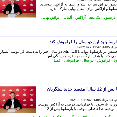
82021520
 حضور در این تیم جدا شد و رسما به آژاکس پیوست.
ونا و آژاکس برای انتقال نهایی مارک آندره
بارسلونا
-
یک دهه
-
آژاکس
-
آلمانی
-
توافق نهایی
ارسا بلید این دو سال را فراموش کند
82021427
خشش در بارسلونا بتواند ناکامی های دو سال اخیر را به دست فراموشی بسپارد
می کند، با هدف بازگشت به فرم همیشگی اش ...
نا
-
فراموش
-
دو سال
-
فراموشی
-
فصل
خداحافظی موقت با بارسلونا پس از 12 سال؛ مقصد جدید سنگربان
82021392
ر در بارسلونا، با قراردادی قرضی به آژاکس پیوست
تا فصل جدید را در فوتبال هلند سپری کند. نوشته خداحافظی موقت با بارسلونا پس از 12