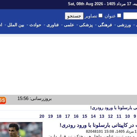
1 - Sat, 08th Aug 2026
عنوان
تصاویر
-
-
-
-
-
-
-
-
ورزشی
فرهنگی
پزشکی
علمی
فناوری
حوادث
بین الملل
اس
بروزرسانی: 15:56
ی بارسلونا با ورود رودری!
20
19
18
17
16
15
14
13
12
11
10
9
در کاپیتانی بارسلونا با ورود رودری!
82048101
ن و مهم ترین عناصر داخل هر رختکن نیز قرار دارد: