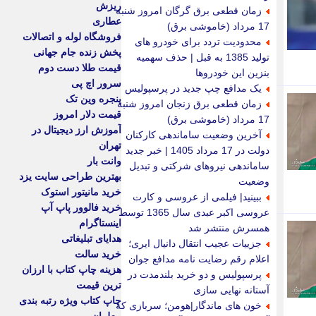
ریزش
زمان قطعی برق گرگان امروز شنبه
عطاری
17 مرداد (خاموشی برق)
فروشگاه لوله و اتصالات
محدودیت تردد برای خودرو های
پخش زنده جام جهانی
تولید 1385 به قبل | حذف سهمیه
قیمت طلا دست دوم
بنزین این خودروها
سرور اچ پی
یک مدافع چپ جدید در پرسپولیس
پنجره وین تک
زمان قطعی برق زنجان امروز شنبه
قیمت دلار امروز
17 مرداد (خاموشی برق)
آموزش ارز دیجیتال در
آخرین وضعیت ساماندهی کارکنان
تهران
دولت در 17 مرداد 1405 | خبر جدید
وانت بار
ساماندهی نیروهای شرکتی و تبدیل
بهترین طراحی سایت یزد
وضعیت
خرید مانیتور استوک
ببینید| فیلمی از عروسی و کارت
خرید فالوور پاپ آپ
عروسی اکبر عبدی سال 1365 توسط
اینستاگرام
همسرش منتشر شد
هدایای تبلیغاتی
جزییات عجیب انتقال دانیال ایری؛
خرید سالت
اعلام رقم رضایت نامه مدافع جوان
هزینه چاپ کتاب با ارزان
پرسپولیس و دو خرید بلندمدت در
ترین قیمت
آستانه نهایی سازی
چاپ کتاب ویژه رتبه بندی
خون های ماندگار|هومن؛ سربازی که