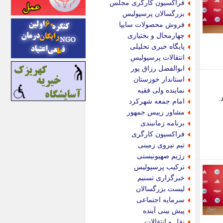
فراکسیون کارگری مجلس
اینتیتر
بزرگسالان پرسپولیس
ایونا نیوز
فروش محصولات سایپا
بازتاب آنلاین
چهارمحال و بختیاری
باشگاه خبرنگاران
پایگاه خبری تحلیلی
باغستان نیوز
انتقالات پرسپولیس
بامبوک
ابوالفضل رزاق پور
ببین و بخون
استاندار خوزستان
بدینسان
نماینده ولی فقیه
بنکر
.
امام جمعه شهرکرد
بیت ران
مشاور رییس جمهور
پارس فوتبال
برنامه زمانبندی
پارسینه
فراکسیون کارگری
پارسینه پلاس
تیم نیروی زمینی
پاز آنلاین
رژیم صهیونیستی
پاس گل
ترکیب پرسپولیس
پانا
خبرگزاری تسنیم
پرتو نیوز
لیست بزرگسالان
پرسون
سرمایه اجتماعی
پنجره نیوز
پیش بینی آینده
پویامگ
نقل و انتقالات