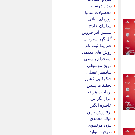
پویه آنلاین
دیدار دوستانه
پیام نفت
محصولات سایپا
تابناک
روزهای پایانی
تازه نیوز
ایرانیان خارج
تبیان
شمس آذر قزوین
تجارت نیوز
گل گهر سیرجان
تحریریه
شرایط ثبت نام
ترابر نیوز
روش های قدیمی
ترفندباز
استخدام رسمی
تریبون اقتصاد
تاریخ موسیقی
تسنیم نیوز
شادمهر عقیلی
تک ناک
شکوفایی کشور
تکراتو
تحقیقات پلیس
توریسم آنلاین
پرداخت هزینه
تولید نیوز
ابراز نگرانی
تیتر فوری
خاطره انگیز
تیکنا
پرفروش ترین
جاب ویژن
میلاد محمدی
جار نیوز
بیژن مرتضوی
جالبتر
ظرفیت تولید