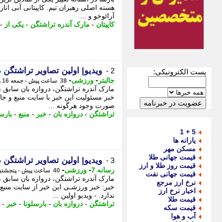
هسته اصلی رهبران تیم. کاپیتانی آبی انا
آرائوخو و ...
کاپیتان
-
مارک آندره تراشتگن
-
یکی از
-
ویدیو| اولین تصاویر تراشتگن 
2 -
پست الکترونیکی:
-
-
جالبتر
ورزشی
38 ساعت پیش - جمعه 16 مرداد 1405، 00:58
مارک آندره تراشتگن، دروازه بان سابق ب
خبر مسئولیت این خبر با سایت منبع و جال
صورت وجود هرگونه ...
تراشتگن
-
دروازه بان
-
خبر
-
منبع
-
بارسل
5 + 1
یارانه ها
مسکن مهر
قیمت جهانی طلا
ویدیو| اولین تصاویر تراشتگن 
3 -
قیمت روز طلا و ارز
-
-
رسانه 7
ورزشی
40 ساعت پیش - پنجشنبه 15 مرداد 1405، 23:40
قیمت جهانی نفت
مارک آندره تراشتگن، دروازه بان سابق ب
نرخ ارز مرجع
اخبار نرخ ارز
ندارد. - ویدیو اولین ...
قیمت طلا
تراشتگن
-
دروازه بان
-
بارسلونا
-
خبر
-
قیمت سکه
آب و هوا