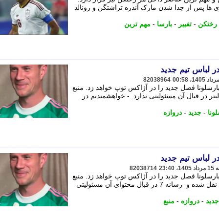
ری ها پس از جدا شدن مارک آندره تراشتگن و رونالد
رختکن
-
تغییر
-
بارسا
-
مهم ترین
در لباس تیم جدید
82038964
ارسلونا فصل جدید را در آژاکس توپ خواهد زد. منبع
بتر در قبال آن مسئولیتی ندارد. - خواهشمندیم در
ونا
-
جدید
-
دروازه
در لباس تیم جدید
82038714
ارسلونا فصل جدید را در آژاکس توپ خواهد زد. منبع
خبر: خبر ورزشـی این خبر از سایت منبع نقل شده و رسانه 7 در قبال محتوای آن مسئولیتی
جدید
-
دروازه
-
منبع