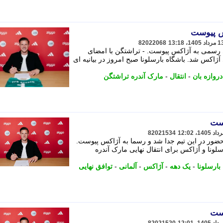
کس پیوست
82022068
ی رسمی به آژاکس پیوست. - تراشتگن با امضای
کس شد. باشگاه بارسلونا صبح امروز در بیانیه ای
دروازه بان
-
انتقال
-
مارک آندره تراشتگن
وست
82021534
 حضور در این تیم جدا شد و رسما به آژاکس پیوست.
ونا و آژاکس برای انتقال نهایی مارک آندره
بارسلونا
-
یک دهه
-
آژاکس
-
آلمانی
-
توافق نهایی
وست