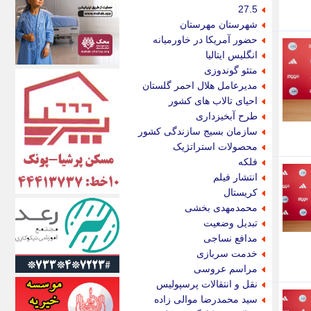
اکونیوز
27.5
الف
شهرستان مهرستان
انتشار آنلاین
حضور آمریکا در خاورمیانه
اندیشه قرن
انگلیس ایتالیا
اندیشه معاصر
متئو گوندوزی
اندیشه ها
مدیرعامل هلال احمر گلستان
انرژی پرس
احیای تالاب های کشور
ای استخدام
طرح آبخیزداری
ایتنا
سازمان بسیج سازندگی کشور
ایراف
محصولات استراتژیک
ایران آرت
فلکه
ایران آنلاین
انتشار فیلم
ایران زندگی
کریستال
ایران فوری
محمدمهدی بخشی
ایرانی روز
تبدیل وضعیت
ایرانیتال
مدافع نساجی
ایرنا
خدمت سربازی
ایسکانیوز
مراسم عروسی
ایسنا
نقل و انتقالات پرسپولیس
ایکنا
سید محمدرضا موالی زاده
ایلنا