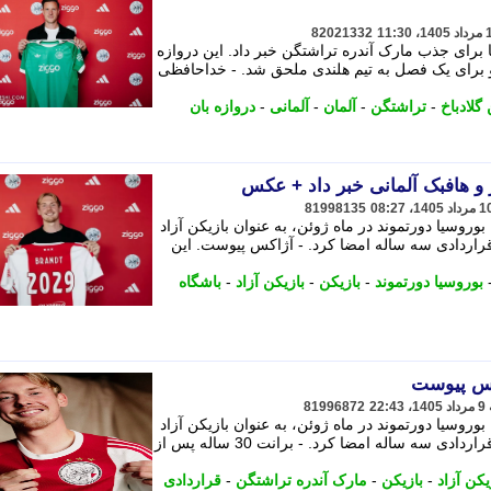
82021332
ا برای جذب مارک آندره تراشتگن خبر داد. این دروازه
رضی و برای یک فصل به تیم هلندی ملحق شد. - خداحافظی
گلادباخ
-
تراشتگن
-
آلمان
-
آلمانی
-
دروازه بان
و هافبک آلمانی خبر داد + عکس
81998135
ش با بوروسیا دورتموند در ماه ژوئن، به عنوان بازیکن آزاد
قراردادی سه ساله امضا کرد. - آژاکس پیوست. این
بوروسیا دورتموند
-
بازیکن
-
بازیکن آزاد
-
باشگاه
کس پیوست
81996872
ش با بوروسیا دورتموند در ماه ژوئن، به عنوان بازیکن آزاد
راهی آژاکس شد و با این باشگاه هلندی قراردادی سه ساله امضا کرد. - برانت 30 ساله پس از
یکن آزاد
-
بازیکن
-
مارک آندره تراشتگن
-
قراردادی