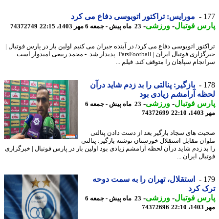
1
مورایس: تراکتور اتوبوسی دفاع می کرد
س فوتبال
-
ورزشی
-
23 ماه پیش - جمعه 6 مهر 1403، 22:15
74372749
کتور اتوبوسی دفاع می کرد/ در آینده جبران می کنیم اولین بار در پارس فوتبال |
خبرگزاری فوتبال ایران | ParsFootball. پدیدار شد. - محمد ربیعی امیدوار است
نجام سپاهان را متوقف کند. فیلم ...
1
بازگیر: پنالتی را بد زدم شاید درآن
ه آرامشم زیادی بود
س فوتبال
-
ورزشی
-
23 ماه پیش - جمعه 6
22:1
74372699
ت های سجاد بارگیر بعد از دست دادن پنالتی
ان مقابل استقلال خوزستان نوشته بازگیر: پنالتی
بد زدم شاید درآن لحظه آرامشم زیادی بود اولین بار در پارس فوتبال | خبرگزاری
ال ایران ...
1
استقلال، تهران را به سمت دوحه
 کرد
س فوتبال
-
ورزشی
-
23 ماه پیش - جمعه 6
22:1
74372696