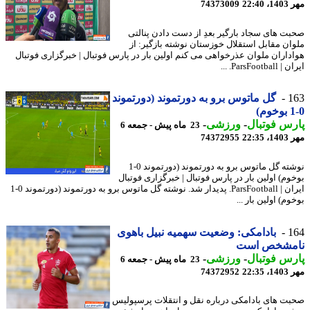
22:4
74373009
ت های سجاد بارگیر بعدِ از دست دادن پنالتی
ان مقابل استقلال خوزستان نوشته بازگیر: از
داران ملوان عذرخواهی می کنم اولین بار در پارس فوتبال | خبرگزاری فوتبال
ParsFootb. ...
1
گل ماتوس برو به دورتموند (دورتموند
س فوتبال
-
ورزشی
-
23 ماه پیش - جمعه 6
22:3
74372955
نوشته گل ماتوس برو به دورتموند (دورتموند 0-1
وم) اولین بار در پارس فوتبال | خبرگزاری فوتبال
ایران | ParsFootball. پدیدار شد. نوشته گل ماتوس برو به دورتموند (دورتموند 0-1
م) اولین بار ...
1
بادامکی: وضعیت سهمیه نبیل باهوی
مشخص است
س فوتبال
-
ورزشی
-
23 ماه پیش - جمعه 6
22:3
74372952
ت های بادامکی درباره نقل و انتقلات پرسپولیس