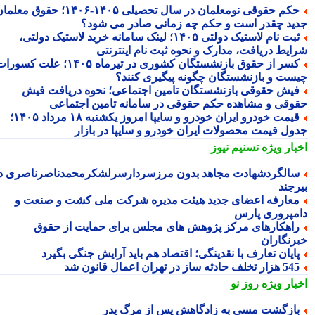
حکم حقوقی نومعلمان در سال تحصیلی ۱۴۰۵-۱۴۰۶؛ حقوق معلمان
ید چقدر است و حکم چه زمانی صادر می شود؟
ثبت نام لاستیک دولتی ۱۴۰۵؛ لینک سامانه خرید لاستیک دولتی،
ایط دریافت، مدارک و نحوه ثبت نام اینترنتی
کسر از حقوق بازنشستگان کشوری در تیرماه ۱۴۰۵؛ علت کسورات
ست و بازنشستگان چگونه پیگیری کنند؟
یش حقوقی بازنشستگان تامین اجتماعی؛ نحوه دریافت فیش
وقی و مشاهده حکم حقوقی در سامانه تامین اجتماعی
قیمت خودرو ایران خودرو و سایپا امروز یکشنبه ۱۸ مرداد ۱۴۰۵؛
ول قیمت محصولات ایران خودرو و سایپا در بازار
بار ویژه
تسنیم نیوز
الگردشهادت مجاهد بدون مرزسردارسرلشکرمحمدناصرناصری در
رجند
عارفه اعضای جدید هیئت مدیره شرکت ملی کشت و صنعت و
مپروری پارس
اهکارهای مرکز پژوهش های مجلس برای حمایت از حقوق
رنگاران
ایان تعارف با نقدینگی؛ اقتصاد هم باید آرایش جنگی بگیرد
هزار تخلف حادثه ساز در تهران اعمال قانون شد
بار ویژه
روز نو
ازگشت مسی به زادگاهش پس از مرگ پدر