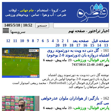
-
-
-
-
خبر
کرونا
استخدام
جام جهانی
اوقات
-
-
-
شرعی
آب و هوا
تماس
ویدئوهای ورزشی
10:52 | 1405/5/18
ار تراختور - صفحه نهم
سرویسها
حه قبل
صفحه بعد
1
2
3
4
5
6
7
8
9
10
11
12
20
19
18
17
16
15
14
1
گل دنی ده ویت به دورتموند روی
اه دروازه بان (دورتموند 0-2 بوخوم)
س فوتبال
-
ورزشی
-
23 ماه پیش - جمعه 6
22:4
74373014
ته گل دنی ده ویت به دورتموند روی اشتباه
دروازه بان (دورتموند 0-2 بوخوم) اولین بار در پارس
فوتبال | خبرگزاری فوتبال ایران | ParsFootball. - محمد ربیعی امیدوار است
نجام سپاهان را متوقف کند.
1
بازگیر: از هواداران ملوان عذرخواهی
 کنم
س فوتبال
-
ورزشی
-
23 ماه پیش - جمعه 6