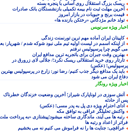
یسک بزرگ استقلال روی آسانی با پنجره بسته
خرین مهلت ثبت نام بیمه تکمیلی بازنشستگان بانک صادرات
یمت برنج و حبوبات در بازار امروز
ولد خانم مژدگانیِِ «رختکن بازنده ها»
بار ویژه
سرنویس
اپیتان ایران آماده مهم ترین تورنمنت زندگی
ز اینکه اسمم در لیست اولیه تیم ملی نبود شوکه شدم / شهریار: بعدا
 گویم چرا پرسپولیس نرفتم
هترین وقت جبران برای باتجربه ترین مدافع ایران
ارتار روی خرید استقلالی ریسک نکرد؛/ جلالی لای زرورق در
سپولیس! (عکس)
اید یک مدافع دیگر جذب کنیم/ رضا نور: زارع در پرسپولیس بهترین
اع ایران می شود
بار ویژه
رونگار
تش سوزی در لوناپارک شیراز؛ آخرین وضعیت خزندگان خطرناک
 از حادثه
دای احترام ویژه دی پل به پدر مسی! (عکس)
اکنش تحلیلگر عراقی به توافق مکه
تبه ها می آیند، ماندگاری ساخته میشود؛پیشتازی «به پرداخت ملت
تر از اعداد و رتبه ها
راقچی: جنایت ها را نه فراموش می کنیم نه می بخشیم