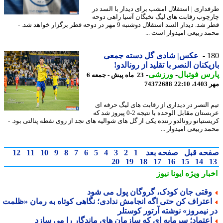
داری | استقلال امشب برای دیدار با السد در
چوب رقابت های لیگ نخبگان آسیا راهی دوحه
قطر شد. دیدار السد استقلال دوشنبه 9 مهر در دوحه قطر برگزار خواهد شد. -
د ربیعی امیدوار است ...
1
عکس| شادی گل دسته جمعی
یکنان النصر با تقلید از رونالدو!
س فوتبال
-
ورزشی
-
23 ماه پیش - جمعه 6
22:1
74372688
 النصر در دیداری از رقابت های لیگ حرفه ای
عربستان مقابل الوحده با نتیجه 2-0 پیروز شد که
ستیانو رونالدو زننده یکی از گل های شوالیه های نجد از روی نقطه پنالتی بود. -
 ربیعی امیدوار ...
حه قبل
صفحه بعد
1
2
3
4
5
6
7
8
9
10
11
12
20
19
18
17
16
15
14
بار ویژه
ایونا نیوز
قتی جان کودک، گروگان پول می شود
عتراف کن حتی اگه انجامش ندادی؛ نگاهی کوتاه به رمان «ظلمت
 نیمروز» نوشته آرتور کوستلر
عتماد؛ سرمایه ای که سازمان های ماندگار را می سازد