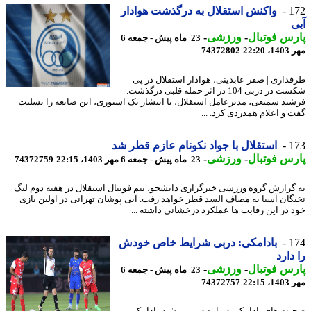
1
واکنش استقلال به درگذشت هوادار
س فوتبال
-
ورزشی
-
23 ماه پیش - جمعه 6
22:2
74372802
داری | صفر عابدینی، هوادار استقلال در پی
شکست در دربی 104 در اثر حمله قلبی درگذشت.
ید سمیعی، مدیرعامل استقلال، با انتشار یک استوری، این ضایعه را تسلیت
 و اعلام همدردی کرد. ...
1
استقلال با جواد نکونام عازم قطر شد
س فوتبال
-
ورزشی
-
23 ماه پیش - جمعه 6 مهر 1403، 22:15
74372759
گزارش گروه ورزشی خبرگزاری دانشجو، تیم فوتبال استقلال در هفته دوم لیگ
گان آسیا به مصاف السد قطر خواهد رفت. آبی پوشان تهرانی در اولین بازی
 در این رقابت ها عملکرد درخشانی داشته ...
1
بادامکی: دربی شرایط خاص خودش
دارد
س فوتبال
-
ورزشی
-
23 ماه پیش - جمعه 6
22:1
74372757