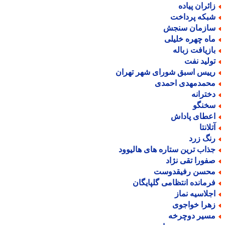
ائران پیاده
بکه پرداخت
ازمان سنجش
اه چهره خلیلی
ازیافت زباله
ولید نفت
ییس اسبق شورای شهر تهران
حمدمهدی احمدی
خترانه
خنگو
عطای پاداش
لانتا
نگ زرد
ذاب ترین ستاره های هالیوود
فورا تقی نژاد
حسن رفیقدوست
رمانده انتظامی گلپایگان
جلاسیه نماز
هرا خواجوی
سیر دوچرخه