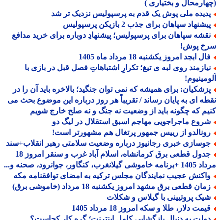
ارمحال و بختیاری )
دیده ملی پوش یک قدم به پرسپولیس نزدیک تر شد
شنهاد سپاهان برای جذب 2 بازیکن پرسپولیس
قشه سپاهان برای پرسپولیس؛ پیشنهادِ دوباره برای خرید مدافع
خ پوش!
ل ابجد امروز یکشنبه 18 مرداد ماه 1405
یازمند روی لبه ی تیغ؛ تکرارِ اشتباهاتِ فصل قبل در بازی با
مینیوم!
زشکیان: برای همیشه که نمی توان جنگید؛ بالاخره باید آن را در
ه ای به پایان رساند / تقریباً هر روز درباره این موضوع بحث می
م که چگونه باید از وضعیت نه جنگ و نه صلح خارج شویم
روع ماجراجویی مهاجم اسبق استقلال در لیگ دو
ونالدو از رییس جمهور پرتغال هم مشهورتر است!
وسازی خبری رجانیوز درباره وضعیت سلامتی رهبر انقلاب+سند
جدول قطعی برق کرمانشاه، اسلام آباد غرب و سنقر امروز 18
 گیلانغرب، کنگاور، جوانرود، صحنه و...
اکنش عجیب نمایندگان مجلس ترکیه به امضای توافقنامه مکه
ان قطعی برق مشهد امروز یکشنبه 18 مرداد (خاموشی برق)
یک پروتیینی با گیلاس و شکلات
مت دلار، طلا و سکه امروز 18 مرداد 1405
ولت به دنبال بازگشایی کامل اینترنت؛ گره کار کجاست؟