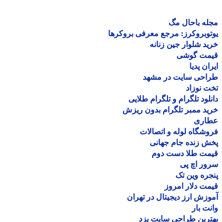
ه باحال مگ
وبروکرز: مرجع معرفی بروکرها
د شلوار جین زنانه
مت گوشی
ان پدیا
احی سایت در مشهد
 نوزاد
لود تلگرام و تلگرام طلایی
د ممبر تلگرام بدون ریزش
اری
شگاه لوله و اتصالات
 زنده جام جهانی
مت طلا دست دوم
ر اچ پی
ره وین تک
ت دلار امروز
زش ارز دیجیتال در تهران
ت بار
رین طراحی سایت یزد