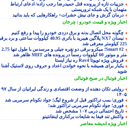
زییات تازه از پرونده قتل حمیدرضا رجب زاده/ ادعای ارتباط
همان با یک شبکه تروریستی
رمان گزش و جای نیش حشرات+ راهکارهایی که باید بدانید
بار ویژه
و قیمت خودرو | چرخان
گونه محل اتصال بدنه و برق دزدی خودرو را پیدا و رفع کنیم
نیسان NX7 پلاگین هیبرید با باتری 40.95 کیلووات ساعتی و برد برقی
 معرفی شد
Smart #2؛ میکرو-برقی دو نفره جیلی و مرسدس با طول تنها 2.75
ور 60 کیلووات رسماً در پرونده های MIIT ظاهر شد
روش ویژه تویوتا Rav4 ره نیاز ایستا
کبار برای همیشه با نحوه خواندن اعداد و حروف روی لاستیک آشنا
ید
بار فوتبال در صبح فوتبالی
روایتی تکان دهنده از وضعت اقتصادی و زندگی ایرانیان از سال ۹۷ تا
۱۴
وری/ بمب تراکتور قبل از شروع لیگ؛ جواد نکونام سرمربی شد
وری؛ جواد نکونام سرمربی تراکتور شد!
اریخ احتمالی دربی ۱۰۷ مشخص شد
اکنش تند فیفا به شایعات برکناری اینفانتینو
بار ویژه
اندیشه معاصر