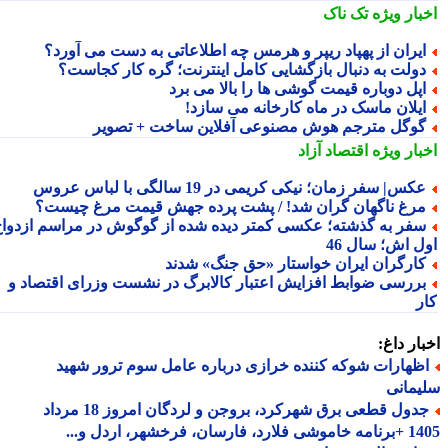
بار ویژه
تک ناک
یران از پهپاد ریپر و هرمس چه اطلاعاتی به دست می آورد؟
ولت به دنبال بازگشایی کامل اینترنت؛ گره کار کجاست؟
پل دوباره قیمت گوشی ها را بالا می برد
یلان ماسک در ماه کارخانه می سازد!
وگل مترجم هوش مصنوعی آفلاین ساخت + تصویر
بار ویژه
اقتصاد آزاد
کس| سفر زمان؛ نیکی کریمی در 19 سالگی با لباس عروس
رغ ناگهان گران شد! / پشت پرده جهش قیمت مرغ چیست؟
فر به گذشته؛ عکسی کمتر دیده شده از گوگوش در مراسم ازدواج
ل اش؛ سال 46
ارگران ایران خواستار «حق جنگ» شدند
ررسی ضوابط افزایش اعتبار کالابرگ در نشست وزرای اقتصاد و
ر
ار داغ:
ظهارات شوکه کننده خرازی درباره عامل سوم ترور شهید
مانی
جدول قطعی برق شهرکرد، بروجن و لردگان امروز 18 مرداد
1405 +برنامه خاموشی فلارد، فارسان، فرخشهر، اردل و...