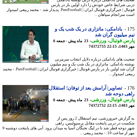
ت های بادامکی درباره دربی نوشته بادامکی:
ی شرایط خاص خودش را دارد اولین بار در پارس
فوتبال | خبرگزاری فوتبال ایران | ParsFootball. پدیدار شد. - محمد ربیعی امیدوار
 سرانجام سپاهان ...
1
بادامکی: ماتزاری در یک شب یک و
 میلیون گران شد
س فوتبال
-
ورزشی
-
23 ماه پیش - جمعه 6
22:1
74372755
ت های بادامکی درباره دلایل انتخاب سرمربی
ته بادامکی: ماتزاری در یک شب یک و نیم میلیون
گران شد اولین بار در پارس فوتبال | خبرگزاری فوتبال ایران | ParsFootball. - محمد
ی امیدوار ...
1
تصاویر| آرامش بعد از توفان؛ استقلال
هی دوحه شد
س فوتبال
-
ورزشی
-
23 ماه پیش - جمعه 6
22:1
74372752
به گزارش خبرورزشی، تیم استقلال 2 روز پس از
ت در دربی پایتخت مقابل پرسپولیس، راهی
شهر دوحه قطر شد تا در لیگ نخبگان آسیا به میدان برود. آبی های پایتخت دوشنبه 9
ساعت 19: - محمد ربیعی ...