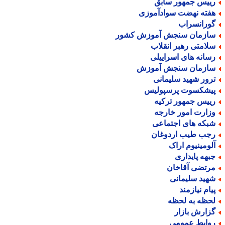
ییس جمهور سابق
فته نهضت سوادآموزی
ورانسراب
ازمان سنجش آموزش کشور
لامتی رهبر انقلاب
سانه های اسراییلی
ازمان سنجش آموزش
رور شهید سلیمانی
یشکسوت پرسپولیس
ییس جمهور ترکیه
زارت امور خارجه
بکه های اجتماعی
جب طیب اردوغان
لومینیوم اراک
بهه پایداری
رتضی آقاخان
هید سلیمانی
یام نیازمند
حظه به لحظه
زارش بازار
وابط عمومی