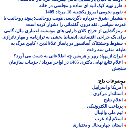
رز تهیه کیک انبه ای ساده و مجلسی در خانه
ویم نجومی امروز یکشنبه 18 مرداد 1405
شدار «شرق» درباره دگردیسی هویت روحانیت؛ پیوند روحانیت با
ت سیاسی، نقد درون گفتمانی را دشوار کرده است
مزگشایی از حراج کلان دارایی های موسسه اعتباری ملل/ گامی
ی یک جراحی اقتصادی، انضباط بخشی به ترازنامه و مهار ناترازی
قوط وحشتناک آسانسور در پاساژ علاءالدین / کابین مرگ به
قه منفی سه رفت
یران از پهپاد ریپر و هرمس چه اطلاعاتی به دست می آورد؟
اعلام نتایج نهایی دکتری 1405 در اواخر مرداد / جزییات سازمان
جش
ضوعات داغ:
مریکا و اسراییل
ستاندار مرکزی
علام نتایج
رداخت الکترونیکی
یم ملی والیبال
سلام آباد غرب
ستان چهارمحال و بختیاری