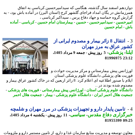
زدهم اسفند سال گذشته، هنگامی که سیدامیرحسین کرباسی به اتفاق
زمانش در یگان امداد فراجای گلشهر کرج (استان البرز) در آماده باش بود، - به
رش گروه حماسه و جهاد دفاع پرس ، سیداکبر کرباسی ،
رحسین
-
سیدامیرحسین
-
حسین
-
بیمارستان امام حسین
-
کرباسی
-
آماده
ش
-
امام حسین
انتقال 8 زائر بیمار و مصدوم ایرانی از
ر عراق به مرز مهران
ا
-
پزشکی
-
5 روز پیش - جمعه 9 مرداد 1405،
81996975
23
ژانس پیش بیمارستانی و مرکز مدیریت حوادث و
یت های پزشکی دانشگاه علوم پزشکی استان
ایلام با صدور اطلاعیه ای اعلام کرد: 8 زائر اربعین که در خاک کشور عراق بیمار و
وم شده بودند در ...
شگاه علوم پزشکی استان
-
اورژانس پیش بیمارستانی
-
فوریت های پزشکی
-
یت هلال احمر ایران
-
دانشگاه علوم پزشکی
-
بیمار
-
جمعیت هلال احمر
تامین پایدار دارو و تجهیزات پزشکی در مرز مهران و شلمچه
رگزاری دفاع مقدس
-
سیاسی
-
11 روز پیش - یکشنبه 4 مرداد 1405،
81955399
09
ون توسعه و مدیریت منابع سازمان غذا و دارو، از تامین مستمر دارو و ملزومات