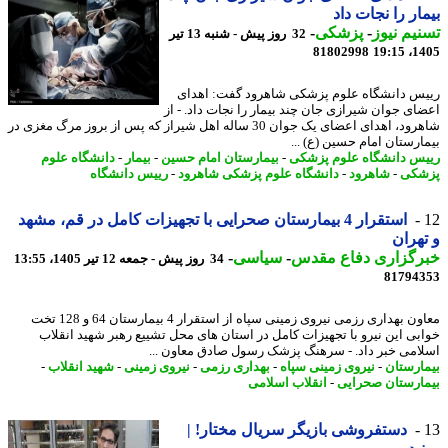
ار را نجات داد
یم نیوز
-
پزشکی
-
32 روز پیش - شنبه 13 تیر
81802998
1405
س دانشگاه علوم پزشکی شاهرود گفت: اهدای
ای جوان شیرازی جان چند بیمار را نجات داد. - از
شاهرود، اهدای اعضای یک جوان 30 ساله اهل شیراز که پس از بروز مرگ مغزی در
ارستان امام حسین (ع) ...
س دانشگاه علوم پزشکی
-
بیمارستان امام حسین
-
بیمار
-
دانشگاه علوم
شکی
-
شاهرود
-
دانشگاه علوم پزشکی شاهرود
-
رییس دانشگاه
استقرار 4 بیمارستان صحرایی با تجهیزات کامل در قم، مشهد
هران
رگزاری دفاع مقدس
-
سیاسی
-
34 روز پیش - جمعه 12 تیر 1405، 13:55
81794
معاون بهداری رزمی نیروی زمینی سپاه از استقرار 4 بیمارستان 64 و 128 تخت
بی این نیرو با تجهیزات کامل در استان های محل تشییع رهبر شهید انقلاب
امی خبر داد. - سرهنگ پزشک رسول صادق معاون ...
ارستان
-
نیروی زمینی سپاه
-
بهداری رزمی
-
نیروی زمینی
-
شهید انقلاب
-
ارستان صحرایی
-
انقلاب اسلامی
دستفروشی بازیگر سریال مختار! |