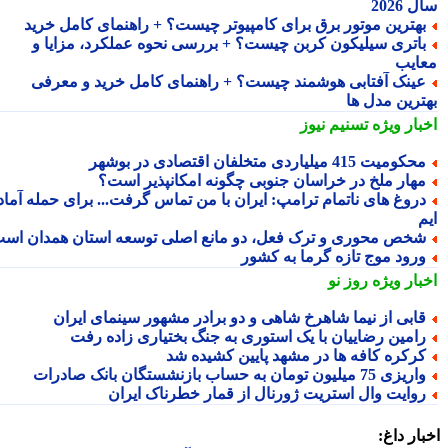
2026
هترین موتور برق برای کامپیوتر چیست؟ + راهنمای کامل خرید
اتری سیلیکون کربن چیست؟ + بررسی نحوه عملکرد، مزایا و
ایب
ینک آفتابی هوشمند چیست؟ + راهنمای کامل خرید و معرفی
ترین مدل ها
بار ویژه
تسنیم نیوز
کومیت 415 میلیاردی متخلفان اقتصادی در بوشهر
هار ملخ در خراسان جنوبی چگونه امکانپذیر است؟
روغ های ناتمام ترامپ: ایران با من تماس گرفت... برای حمله آماده
خص محوری و ترک فعل، دو مانع اصلی توسعه استان همدان است
رود موج تازه گرما به کشور
بار ویژه
روز نو
ابی از نیما شاهرخ شاهی و دو برادر مشهور سینمای ایران
امین رضاییان با یک استوری به جنگ بختیاری زاده رفت
رکره کافه ها در مشهد پایین کشیده شد
یزی 75 میلیون تومان به حساب بازنشستگان بانک صادرات
وایت وال استریت ژورنال از قمار خطرناک ایران
ار داغ: