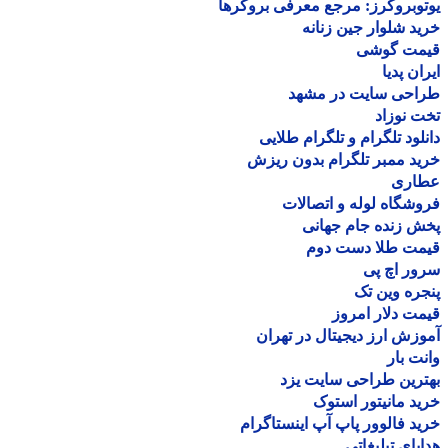
وبروکرز: مرجع معرفی بروکرها
د شلوار جین زنانه
مت گوشی
ان پدیا
احی سایت در مشهد
 نوزاد
لود تلگرام و تلگرام طلایی
د ممبر تلگرام بدون ریزش
اری
شگاه لوله و اتصالات
 زنده جام جهانی
مت طلا دست دوم
ر اچ پی
ره وین تک
ت دلار امروز
زش ارز دیجیتال در تهران
ت بار
رین طراحی سایت یزد
د مانیتور استوک
د فالوور پاپ آپ اینستاگرام
یای تبلیغاتی