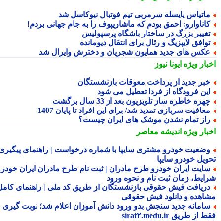
اتیاس یایسله سرمربی تیم فوتبال نیوکاسل شد
اناوارو: احمق بودم که ماشاریپوف را به جام جهانی بردم!
غییر بزرگ در ساختار باشگاه پرسپولیس
وافق لایپزیگ و رئال برای انتقال دیومانده
کس های جدید همایون شجریان و دخترش وایرال شد
بار ویژه
ایونا نیوز
بر جدید از پرداخت معوقات بازنشستگان
ین فرودگاه از فردا تعطیل می شود
هره خاطره ساز تلویزیون بعد از 33 سال برگشت
عافیت سربازی تمدید شد/ برای این افراد تا پایان 1407
از تمام نشدن موشک های ایران چیست؟
بار ویژه
اندیشه معاصر
ضعیت خودرو مشتری سایپا با شماره درخواست | راهنمای پیگیری
ویل خودرو سایپا
ایت ایران خودرو طرح مادران | ثبت نام طرح مادران ایران خودرو،
ایط، زمان ثبت نام و نحوه ورود
ریافت فیش حقوقی بازنشستگان از طریق کد ملی | راهنمای کامل
اهده و دانلود فیش حقوقی
امانه جدید سنجش بدو ورود دانش آموزان اعلام شد؛ نوبت گیری
از طریق sirat۲.medu.ir