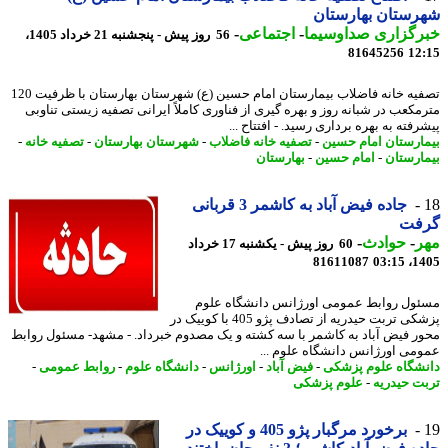
ستان بهارستان
رگزاری صداوسیما
-
اجتماعی
-
56 روز پیش - پنجشنبه 21 خرداد 1405،
81645256
12
تصفیه خانه فاضلاب بیمارستان امام حسین (ع) شهرستان بهارستان با ظرفیت 120
مکعب در شبانه روز و بهره گیری از فناوری کاملاً ایرانی تصفیه زیستی تناوبی
فته به بهره برداری رسید. - افتتاح ...
ارستان امام حسین
-
تصفیه خانه فاضلاب
-
شهرستان بهارستان
-
تصفیه خانه
-
ارستان
-
امام حسین
-
بهارستان
جاده فیض آباد به کاشمر 3 قربانی
فت
ر
-
حوادث
-
60 روز پیش - یکشنبه 17 خرداد
81611087
1405
ول روابط عمومی اورژانس دانشگاه علوم
پزشکی تربت حیدریه از تصادف پژو 405 با کوییک در
ر فیض آباد به کاشمر با سه کشته و یک مصدوم خبرداد. - مشهد- مسئول روابط
می اورژانس دانشگاه علوم ...
شگاه علوم پزشکی
-
فیض آباد
-
اورژانس
-
دانشگاه علوم
-
روابط عمومی
-
ت حیدریه
-
علوم پزشکی
برخورد مرگبار پژو 405 و کوییک در