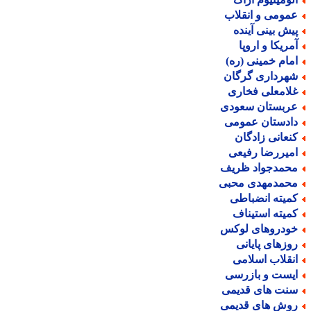
مومی و انقلاب
یش بینی آینده
مریکا و اروپا
مام خمینی (ره)
هرداری گرگان
لامعلی فخاری
ربستان سعودی
ادستان عمومی
نعانی زادگان
میررضا رفیعی
حمدجواد ظریف
حمدمهدی محبی
میته انضباطی
میته استیناف
ودروهای لوکس
وزهای پایانی
نقلاب اسلامی
یست و بازرسی
نت های قدیمی
وش های قدیمی