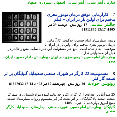
مان آتش نشانی
-
آتش نشانی
-
اصفهان
-
شهرداری اصفهان
کارآزمایی موفق درمان تومور مغزی
یم برای اولین بار در ایران + فیلم
بتر
-
سیاسی
-
17 روز پیش - دوشنبه 29 تیر
81911875
1405
س بیمارستان امام حسین (ع) گفت: کارآزمایی
ان تومور مغزی بدخیم برای اولین بار در ایران با
قیت انجام شده است. منبع خبر مسئولیت این خبر با سایت منبع و جالبتر در
ل آن مسئولیتی ندارد.
ارستان امام حسین
-
تومور مغزی
-
در ایران
-
بیمارستان
-
امام حسین
-
ایران
-
ور
مسمومیت 22 کارگر در شهرک صنعتی سعیدآباد گلپایگان بر اثر
 گاز کلر
نویس
-
حوادث
-
29 روز پیش - چهارشنبه 17 تیر 1405، 13:13
81827032
2 صد آنلاین | تعدادی از کارگران یک واحد تولید کننده مواد شیمیایی در شهرک
تی سعیدآباد گلپایگان، بر اثر نشت گاز کلر مسموم و روانه بیمارستان شدند. -
روز چهارشنبه 17 تیرماه 1405، ...
ایگان
-
بیمارستان امام حسین
-
شهرک صنعتی
-
بیمارستان
-
سعیدآباد
-
کارگر
-
تی