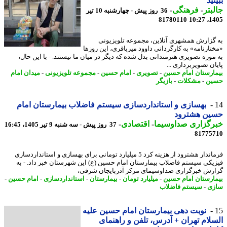
نید
بتر
-
فرهنگی
-
36 روز پیش - چهارشنبه 10 تیر
81780110
1405
گزارش همشهری آنلاین، مجموعه تلویزیونی
تارنامه» به کارگردانی داوود میرباقری، این روزها
موزه تصویری هنرمندانی بدل شده که دیگر در میان ما نیستند. - با این حال،
ن تصویربرداری ...
ارستان امام حسین
-
تصویری
-
امام حسین
-
مجموعه تلویزیونی
-
میدان امام
ین
-
مشکلات
-
بازیگر
بهسازی و استانداردسازی سیستم فاضلاب بیمارستان امام
ین هشترود
رگزاری صداوسیما
-
اقتصادی
-
37 روز پیش - سه شنبه 9 تیر 1405، 16:45
81775
فرماندار هشترود از هزینه کرد 5 میلیارد تومانی برای بهسازی و استانداردسازی
یکی سیستم فاضلاب بیمارستان امام حسین (ع) این شهرستان خبر داد. - به
رش خبرگزاری صداوسیمای مرکز آذربایجان شرقی،
ارستان امام حسین
-
میلیارد تومان
-
بیمارستان
-
استانداردسازی
-
امام حسین
-
ی
-
سیستم فاضلاب
نوبت دهی بیمارستان امام حسین علیه
لام تهران + آدرس، تلفن و راهنمای