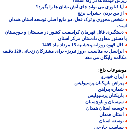
ش قیمت ها در راه است؟
یا فناوری می تواند جای آتش نشان ها را بگیرد؟
ز بین بردن حشرات برنج
خص محوری و ترک فعل، دو مانع اصلی توسعه استان همدان
ت
ستگیری قاتل قهرمان کراسفیت کشور در سیستان و بلوچستان
دستور معاون دادستان مرکز استان
ل قهوه روزانه پنجشنبه 15 مرداد ماه 1405
ایرانسل به مناسبت «روز تبریز» برای مشترکان زنجانی 120 دقیقه
لمه رایگان می دهد
ضوعات داغ:
یران خودرو
یراهن بازیکنان پرسپولیس
ماره پیراهن
ازیکنان پرسپولیس
یستان و بلوچستان
وسعه استان همدان
ستان همدان
وسعه استان
یاست خارجی