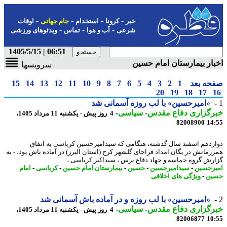
-
-
-
-
خبر
کرونا
استخدام
جام جهانی
اوقات
-
-
-
شرعی
آب و هوا
تماس
ویدئوهای ورزشی
06:51 | 1405/5/15
ار بیمارستان امام حسین
سرویسها
حه بعد
1
2
3
4
5
6
7
8
9
10
11
12
13
14
15
20
19
18
17
«امیرحسین» با لب روزه آسمانی شد
رگزاری دفاع مقدس
-
سیاسی
-
4 روز پیش - یکشنبه 11 مرداد 1405،
82008900
14
زدهم اسفند سال گذشته، هنگامی که سیدامیرحسین کرباسی به اتفاق
زمانش در یگان امداد فراجای گلشهر کرج (استان البرز) در آماده باش بود، - به
رش گروه حماسه و جهاد دفاع پرس ، سیداکبر کرباسی ،
رحسین
-
سیدامیرحسین
-
حسین
-
بیمارستان امام حسین
-
کرباسی
-
امام
ین
-
ویژگی های اخلاقی
«امیرحسین» با لب روزه و در آماده باش آسمانی شد
رگزاری دفاع مقدس
-
سیاسی
-
4 روز پیش - یکشنبه 11 مرداد 1405،
82006877
10