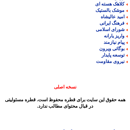
لاهک هسته ای
وشک بالستیک
مید عالیشاه
رهنگ ایرانی
ورای اسلامی
اریز یارانه
یام نیازمند
وگاتی ویرون
وسعه پایدار
یروی مقاومت
نسخه اصلی
مه حقوق این سایت برای قطره محفوظ است. قطره مسئولیتی
در قبال محتوای مطالب ندارد.