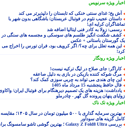
بار ویژه
سرنویس
ش یخ؛ غذای سنتی خنکی که تابستان را دلپذیرتر می کند
استان عجیب نئوم در فوتبال عربستان/ باشگاهی بدون شهر با
اشاگران کرایه ای!
سمی: زولا به کادر فنی ایتالیا اضافه شد
شف شگفت انگیز طلسم های سوسکی و مجسمه های سنگی در
 گورستان باستانی + عکس
ین همه تعلل برای چه؟/ اگر کرویف بود، فران تورس را اخراج می
د!
بار ویژه
رونگار
اراگر: جای صلاح در لیگ ترکیه نیست!
رگ شوکه کننده بازیکن در بازی به دلیل صاعقه
ین چای هندی می تواند به چربی سوزی کمک کند؟
ال حافظ پنجشنبه 15 مرداد ماه 1405
ادداشت: هزینه های یک تصمیم دیرهنگام برای فوتبال ایران/ واکاوی
ایای پنهان پرونده گل گهر - چادرملو
بار ویژه
تک ناک
بهترین سرمایه گذاری با ۵۰۰ میلیون تومان در سال ۱۴۰۵؛ مقایسه
مل گزینه های سودآور
بررسی Galaxy Z Fold8 Ultra ؛ بهترین گوشی تاشو سامسونگ برای