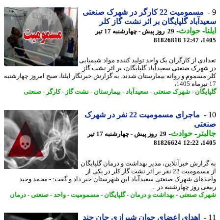
مسمومیت 22 کارگر در شهرک صنعتی
دآباد گلپایگان بر اثر نشت گاز کلر
ا
-
حوادث
-
29 روز پیش - چهارشنبه 17 تیر
81826818
1405
ادی از کارگران یک واحد تولید کننده مواد شیمیایی
شهرک صنعتی سعیدآباد گلپایگان، بر اثر نشت گاز
 مسموم و روانه بیمارستان شدند. به گزارش خبرنگار ایلنا، صبح امروز چهارشنبه
ایگان
-
شهرک صنعتی
-
سعیدآباد
-
بیمارستان
-
نشت گاز
-
کارگر
-
صنعتی
ماجرای مسمومیت 22 نفر در شهرک
عتی
بتر
-
حوادث
-
29 روز پیش - چهارشنبه 17 تیر
81826624
1405
گزارش خبرآنلاین، مدیر بهداشت و درمان گلپایگان
از مسمومیت 22 نفر بر اثر نشت گاز کلر در یکی از
دهای شهرک صنعتی سعیدآباد این شهرستان خبر داد و گفت: - محمد وحید
ی روز چهارشنبه در ...
ک صنعتی
-
بهداشت و درمان
-
گلپایگان
-
مسمومیت
-
واحد
-
صنعتی
-
درمان
اهدای اعضای جوان شیرازی جان چند