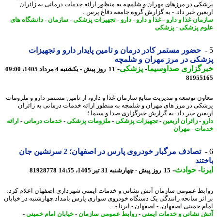
کی در مرزهای مهران و شلمچه به منظور ارائه خدمات درمانی به زائران
عین خبر داد. - به گزارش گروه جامعه دفاع پرس ،
مان غذا و دارو
-
غذا و دارو
-
دارو
-
تجهیزات پزشکی
-
سازمان
-
دانشگاه های
م پزشکی
-
پزشکی
حضور مستمر کادر درمان و تامین پایدار دارو و تجهیزات
کی در مرز مهران و شلمچه
رگزاری صداوسیما
-
پزشکی
-
11 روز پیش - یکشنبه 4 مرداد 1405، 09:00
81955
ون توسعه و مدیریت منابع سازمان غذا و دارو، از تامین مستمر دارو و ملزومات
کی در مرز های مهران و شلمچه به منظور ارائه خدمات درمانی به زائران
عین خبر داد. به گزارش خبرگزاری صدا و سیما ؛
و
-
زائران اربعین
-
تجهیزات پزشکی
-
ملزومات پزشکی
-
خدمات درمانی
-
ارائه
ات
-
مهران
تصادف مرگبار خودروی پارس در اصفهان؛ 2 سرنشین جان
تند
ا
-
حوادث
-
15 روز پیش - چهارشنبه 31 تیر 1405، 14:55
81928778
بط عمومی سازمان آتش نشانی و خدمات ایمنی شهرداری اصفهان اعلام کرد:
اثر سانحه رانندگی یک دستگاه خودروی سواری پارس بامداد چهارشنبه در خیابان
 خمینی اصفهان، - اصفهان - ایرنا - ...
 نشانی و خدمات ایمنی
-
روابط عمومی سازمان
-
خیابان امام خمینی
-