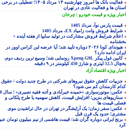
فعالیت بانک ها امروز چهارشنبه ۱۴ مرداد ۱۴۰۵؛ تعطیلی در برخی
تان ها و فعالیت عادی در تهران
بار ویژه
و قیمت خودرو | چرخان
یمت پارس نوآ، مرداد 1405
رایط فروش وانت زامیاد EX، مرداد 1405
علام شرایط فروش مشارکت در تولید سایپا از هفته آینده +
شنامه
هیوندای کونا ۲۰۲۶ دوباره تأیید شد؛ آیا عرضه این کراس اوور در
ان ادامه دارد؟
کابین غول پیکر Xpeng G9L رونمایی شد؛ وسیع ترین ردیف دوم،
ری و شارژ 450 کیلومتر در ۹ دقیقه
بار ویژه
اقتصاد آزاد
زییات کاهش حقوق نیروهای شرکتی در طرح جدید دولت / حقوق
ام کارمندان کم می شود؟
کس| موتورسواری «حمیده خیرآبادی و آتنه فقیه نصیری» ؛ سال 70
ناریوهای بنزین؛ افزایش قیمت، کاهش سهمیه یا طرح پلکانی و
لی قیمت ها
کس| سفر زمان؛ یک آرایشگر در تهران در حال تراشیدن موی
تری؛ حدود یک قرن قبل
رنج ایرانی دوباره گران شد/ قیمت هاشمی از نیم میلیون تومان عبور
د