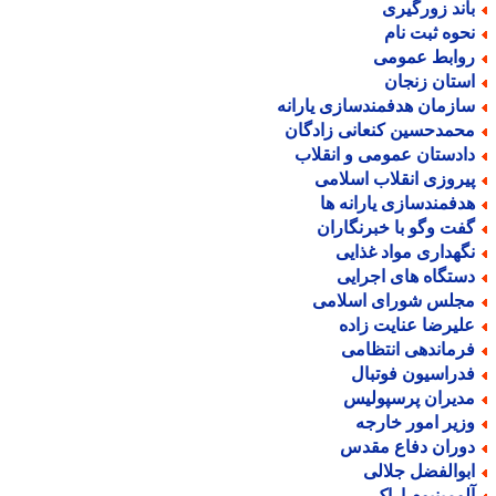
اند زورگیری
حوه ثبت نام
وابط عمومی
ستان زنجان
ازمان هدفمندسازی یارانه
حمدحسین کنعانی زادگان
ادستان عمومی و انقلاب
یروزی انقلاب اسلامی
دفمندسازی یارانه ها
فت وگو با خبرنگاران
گهداری مواد غذایی
ستگاه های اجرایی
جلس شورای اسلامی
لیرضا عنایت زاده
رماندهی انتظامی
دراسیون فوتبال
دیران پرسپولیس
زیر امور خارجه
وران دفاع مقدس
بوالفضل جلالی
لومینیوم اراک