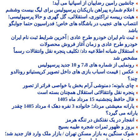
انشین رامین رضاییان از اسپانیا می آید!
علام شماره پیراهن بازیکنان پرسپولیس برای لیگ بیست وششم
یئت رییسه تراکتوری، استقلالی، گل گهری و حالا پرسپولیسی!
صاب های عجیب در باشگاه های خاص؛ فدراسیون حتما جوابگو
د
بت نام ایران خودرو طرح عادی | آخرین شرایط ثبت نام ایران
درو طرح عادی و زمان آغاز فروش محصولات
ستقلال شبانه اطلاعیه داد/ تکلیف پنجره نقل وانتقالات رسماً
خص شد
نمایی از شماره های 7،8 و 10 جدید پرسپولیس
کس | قیمت اسباب بازی های داخل تصویر کریستیانو رونالدو
د؟
ای بابونه؛ دمنوشی آرام بخش با خواصی فراتر از تصور
نجره نقل وانتقالاتی استقلال همچنان بسته است
ل حافظ پنجشنبه 15 مرداد ماه 1405
یارانه معیشتی مرداد؛ خانواده 3 نفره دهک 4 مرداد 1405 چقدر
انه می گیرد؟
نفجار در یک نفتکش در تنگه هرمز
روز و ظهور ثمرات شجره طیبه بسیج
وک سنگین به بازار مسکن تهران / بازار ملک وارد فاز جدید شد؛