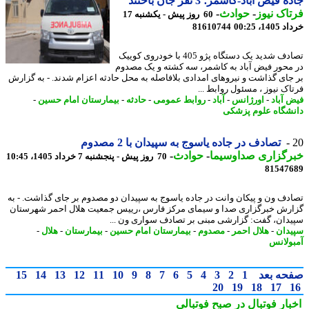
 فیض آباد-کاشمر؛ 3 نفر جان باختند
اک نیوز
-
حوادث
-
60 روز پیش - یکشنبه 17
14، 00:25
81610744
تصادف شدید یک دستگاه پژو 405 با خودروی کوییک
محور فیض آباد به کاشمر، سه کشته و یک مصدوم
جای گذاشت و نیروهای امدادی بلافاصله به محل حادثه اعزام شدند. - به گزارش
اک نیوز ، مسئول روابط ...
 آباد
-
اورژانس
-
آباد
-
روابط عمومی
-
حادثه
-
بیمارستان امام حسین
-
شگاه علوم پزشکی
تصادف در جاده یاسوج به سپیدان با 2 مصدوم
رگزاری صداوسیما
-
حوادث
-
70 روز پیش - پنجشنبه 7 خرداد 1405، 10:45
81547
دف ون و پیکان وانت در جاده یاسوج به سپیدان دو مصدوم بر جای گذاشت. - به
رش خبرگزاری صدا و سیمای مرکز فارس ،رییس جمعیت هلال احمر شهرستان
دان، گفت: گزارشی مبنی بر تصادف سواری ون ...
دان
-
هلال احمر
-
مصدوم
-
بیمارستان امام حسین
-
بیمارستان
-
هلال
-
ولانس
حه بعد
1
2
3
4
5
6
7
8
9
10
11
12
13
14
15
20
19
18
17
بار فوتبال در صبح فوتبالی