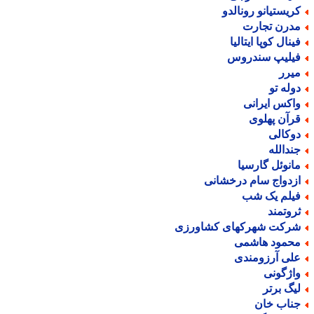
ریستیانو رونالدو
درن تجارت
ینال کوپا ایتالیا
یلیپ سندروس
یرر
وله تو
اکس ایرانی
رآن پهلوی
وکالی
ندالله
انوئل گارسیا
زدواج سام درخشانی
یلم یک شب
روتمند
رکت شهرکهای کشاورزی
حمود هاشمی
لی آرزومندی
اژگونی
یگ برتر
ناب خان